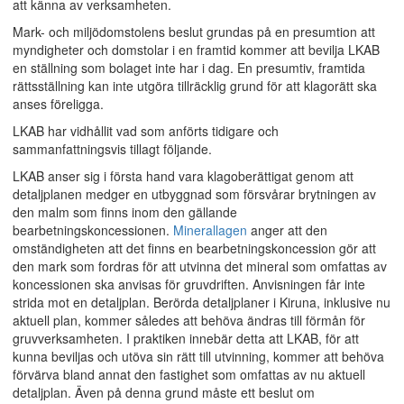
att känna av verksamheten.
Mark- och miljödomstolens beslut grundas på en presumtion att
myndigheter och domstolar i en framtid kommer att bevilja LKAB
en ställning som bolaget inte har i dag. En presumtiv, framtida
rättsställning kan inte utgöra tillräcklig grund för att klagorätt ska
anses föreligga.
LKAB har vidhållit vad som anförts tidigare och
sammanfattningsvis tillagt följande.
LKAB anser sig i första hand vara klagoberättigat genom att
detaljplanen medger en utbyggnad som försvårar brytningen av
den malm som finns inom den gällande
bearbetningskoncessionen.
Minerallagen
anger att den
omständigheten att det finns en bearbetningskoncession gör att
den mark som fordras för att utvinna det mineral som omfattas av
koncessionen ska anvisas för gruvdriften. Anvisningen får inte
strida mot en detaljplan. Berörda detaljplaner i Kiruna, inklusive nu
aktuell plan, kommer således att behöva ändras till förmån för
gruvverksamheten. I praktiken innebär detta att LKAB, för att
kunna beviljas och utöva sin rätt till utvinning, kommer att behöva
förvärva bland annat den fastighet som omfattas av nu aktuell
detaljplan. Även på denna grund måste ett beslut om