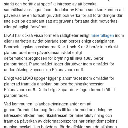
starkt och berättigat specifikt intresse av att bevaka
samhällsutvecklingen inom de delar av Kiruna som kan komma att
påverkas av en fortsatt gruvdrift och verka för att förändringar där
inte sker på ett sådant sätt att gruvans fortsatta drift motverkas
eller påtagligt försvåras.
LKAB har också vissa formella rättigheter enligt
minerallagen
inom
eller i närheten av det område som berörs enligt detaljplanen.
Bearbetningskoncessionerna K nr 1 och K nr 3 berör inte direkt
planområdet men påverkansområdet enligt
deformationsprognosen för brytning till nivå 1365 berör
planområdet. Planområdet ligger därutöver inom området för
undersökningskoncession Kiirunavaara nr 6.
Enligt vad LKAB uppger ligger planområdet inom området för
planerad framtida ansökan om bearbetningskoncession
Kiirunavaara nr 5. Detta i sig skapar dock ingen formell rätt till
planområdet.
Vad kommunen i planbeskrivningen anför om att
genomförandetiden begränsats till fem år med anledning av
intressekonflikten med riksintresset för mineralutvinning och
framtida påverkan av deformationszoner har enligt domstolens
mening mycket liten betydelse för de effekter som detaljplanen