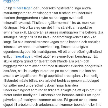
bygglagen
.
Enligt
minerallagen
ger undersökningstillstånd inga andra
markrättigheter än ett tidsbegränsat tillstånd att undersöka
marken (berggrunden) i syfte att kartlägga eventuell
mineralförekomst. Tillståndet gäller normalt i tre år, men kan
förlängas i två olika steg om det finns särskilda, respektive
synnerliga skäl. Längre än så anses markägaren inte behöva tåla
intrånget. Steget till nästa nivå - bearbetningskoncession - är
långt. Då ska mineralintresset vägas mot allmänna och enskilda
intressen av annan markanvändning, liksom naturligtvis
egendomsskyddet för markägaren. Att ett undersökningstillstånd
enligt
minerallagen
, vilket utgör en synnerligen begränsad rätt,
skulle utgöra grund för talerätt beträffande alla plan- och
byggåtgärder som avser det med tillståndet avsedda geografiska
området, skulle utvidga talerätten på ett sätt som inte kan ha
avsetts av lagstiftaren. Enligt upprättad arbetsplan, vilken enligt
tillståndet måste följas, ska arbetet bedrivas genom att bolaget
fortsätter med undersökningsborrningar från den
undersökningsort som redan tidigare anlagts på ett djup om 850
meter under markytan. I arbetsplanen betonas särskilt att ingen
påverkan på markytan kommer att ske. På grund av det stora
djupet till arbetena och arbetenas art kommer boende heller inte