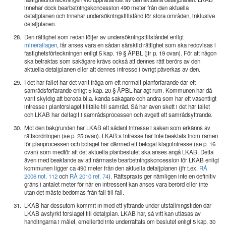
innehar dock bearbetningskoncession 490 meter från den aktuella
detaljplanen och innehar undersökningstillstånd för stora områden, inklusive
detaljplanen.
28.
Den rättighet som redan följer av undersökningstillståndet enligt
minerallagen
, får anses vara en sådan särskild rättighet som ska redovisas i
fastighetsförteckningen enligt 5 kap. 19 § ÄPBL (jfr p. 19 ovan). För att någon
ska betraktas som sakägare krävs också att dennes rätt berörs av den
aktuella detaljplanen eller att dennes intresse i övrigt påverkas av den.
29.
I det här fallet har det varit fråga om ett normalt planförfarande där ett
samrådsförfarande enligt 5 kap. 20 § ÄPBL har ägt rum. Kommunen har då
varit skyldig att bereda bl.a. kända sakägare och andra som har ett väsentligt
intresse i planförslaget tillfälle till samråd. Så har även skett i det här fallet
och LKAB har deltagit i samrådsprocessen och avgett ett samrådsyttrande.
30.
Mot den bakgrunden har LKAB ett sådant intresse i saken som erkänns av
rättsordningen (se p. 25 ovan). LKAB:s intresse har inte beaktats inom ramen
för planprocessen och bolaget har därmed ett befogat klagointresse (se p. 16
ovan) som medför att det aktuella planbeslutet ska anses angå LKAB. Detta
även med beaktande av att närmaste bearbetningskoncession för LKAB enligt
kommunen ligger ca 490 meter från den aktuella detaljplanen (jfr t.ex.
RÅ
2006 not. 112
och
RÅ 2010 ref. 74
). Rättspraxis ger nämligen inte en definitiv
gräns i antalet meter för när en intressent kan anses vara berörd eller inte
utan det måste bedömas från fall till fall.
31.
LKAB har dessutom kommit in med ett yttrande under utställningstiden där
LKAB avstyrkt förslaget till detaljplan. LKAB har, så vitt kan utläsas av
handlingarna i målet, emellertid inte underrättats om beslutet enligt 5 kap. 30