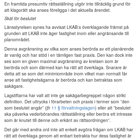
En framtida presumtiv rättsställning utgör inte tillräcklig grund för
att klagorätt ska anses föreligga i det aktuella ärendet.
Skäl för beslutet
Länsstyrelsen synes ha avvisat LKAB:s överklagande främst på
grunden att LKAB inte äger fastighet inom eller angränsande till
planområdet.
Denna avgränsning av vilka som anses berörda av ett planärende
är vanlig och har stöd i en tämligen fast praxis. Den kan dock inte
ses som en given maximal avgränsning av kretsen som är
berörda och som därmed kan ha rätt att överklaga. Snarare är
detta att se som det minimiområde inom vilket man normalt får
anse att fastighetsägarna är berörda och kan betraktas som
sakägare.
Lagstiftarna har valt att inte ge sakägarbegreppet någon strikt
definition. Det uttrycks i förarbeten och praxis i termer som ”den
som beslutet angår” (jfr
11 § förvaltningslagen
) eller att ”beslutet
ska påverka vederbörandes rättsställning eller beröra ett intresse
som är knutet till denne och erkänt av rättsordningen”.
Det går med andra ord inte att enkelt avgöra frågan om LKAB har
rätt att överklaga genom att enbart betrakta hur dess fastighet är