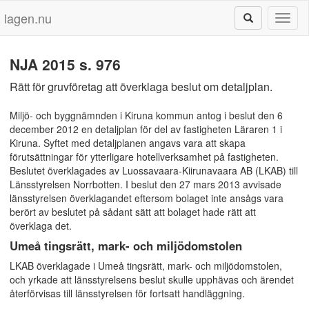
lagen.nu
Toggl
naviga
NJA 2015 s. 976
Rätt för gruvföretag att överklaga beslut om detaljplan.
Miljö- och byggnämnden i Kiruna kommun antog i beslut den 6
december 2012 en detaljplan för del av fastigheten Läraren 1 i
Kiruna. Syftet med detaljplanen angavs vara att skapa
förutsättningar för ytterligare hotellverksamhet på fastigheten.
Beslutet överklagades av Luossavaara-Kiirunavaara AB (LKAB) till
Länsstyrelsen Norrbotten. I beslut den 27 mars 2013 avvisade
länsstyrelsen överklagandet eftersom bolaget inte ansågs vara
berört av beslutet på sådant sätt att bolaget hade rätt att
överklaga det.
Umeå tingsrätt, mark- och miljödomstolen
LKAB överklagade i Umeå tingsrätt, mark- och miljödomstolen,
och yrkade att länsstyrelsens beslut skulle upphävas och ärendet
återförvisas till länsstyrelsen för fortsatt handläggning.