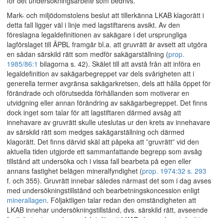
för det undersökningsarbete som bedrivs.
Mark- och miljödomstolens beslut att tillerkänna LKAB klagorätt i
detta fall ligger väl i linje med lagstiftarens avsikt. Av den
föreslagna legaldefinitionen av sakägare i det ursprungliga
lagförslaget till ÄPBL framgår bl.a. att gruvrätt är avsett att utgöra
en sådan särskild rätt som medför sakägarställning (
prop.
1985/86:1
bilagorna s. 42). Skälet till att avstå från att införa en
legaldefinition av sakägarbegreppet var dels svårigheten att i
generella termer avgränsa sakägarkretsen, dels att hålla öppet för
förändrade och oförutsedda förhållanden som motiverar en
utvidgning eller annan förändring av sakägarbegreppet. Det finns
dock inget som talar för att lagstiftaren därmed avsåg att
innehavare av gruvrätt skulle uteslutas ur den krets av innehavare
av särskild rätt som medges sakägarställning och därmed
klagorätt. Det finns därvid skäl att påpeka att ”gruvrätt” vid den
aktuella tiden utgjorde ett sammanfattande begrepp som avsåg
tillstånd att undersöka och i vissa fall bearbeta på egen eller
annans fastighet belägen mineralfyndighet (
prop. 1974:32 s. 293
f. och 355). Gruvrätt innebar således närmast det som i dag avses
med undersökningstillstånd och bearbetningskoncession enligt
minerallagen
. Följaktligen talar redan den omständigheten att
LKAB innehar undersökningstillstånd, dvs. särskild rätt, avseende