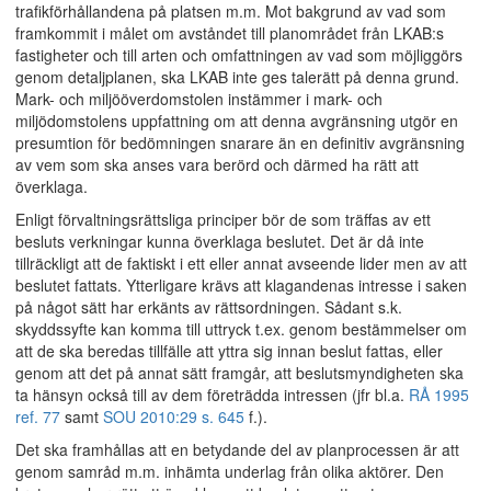
trafikförhållandena på platsen m.m. Mot bakgrund av vad som
framkommit i målet om avståndet till planområdet från LKAB:s
fastigheter och till arten och omfattningen av vad som möjliggörs
genom detaljplanen, ska LKAB inte ges talerätt på denna grund.
Mark- och miljööverdomstolen instämmer i mark- och
miljödomstolens uppfattning om att denna avgränsning utgör en
presumtion för bedömningen snarare än en definitiv avgränsning
av vem som ska anses vara berörd och därmed ha rätt att
överklaga.
Enligt förvaltningsrättsliga principer bör de som träffas av ett
besluts verkningar kunna överklaga beslutet. Det är då inte
tillräckligt att de faktiskt i ett eller annat avseende lider men av att
beslutet fattats. Ytterligare krävs att klagandenas intresse i saken
på något sätt har erkänts av rättsordningen. Sådant s.k.
skyddssyfte kan komma till uttryck t.ex. genom bestämmelser om
att de ska beredas tillfälle att yttra sig innan beslut fattas, eller
genom att det på annat sätt framgår, att beslutsmyndigheten ska
ta hänsyn också till av dem företrädda intressen (jfr bl.a.
RÅ 1995
ref. 77
samt
SOU 2010:29 s. 645
f.).
Det ska framhållas att en betydande del av planprocessen är att
genom samråd m.m. inhämta underlag från olika aktörer. Den