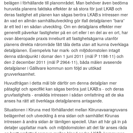
belägen i förhållande till planområdet. Man behöver även bedöma
huruvida planens faktiska effekter är så stora för just LKAB och
deras fastighet att planen kan sägas beröra LKAB:s intressen mer
än vad en allmän samhällsutveckling gör ifall detaljplanen ”bara”
är ett led i en sådan utveckling. Om en detaljplans effekter mer
generellt påverkar fastigheter på en ort eller i en del av en ort, har
ovan åberopade praxis inneburit att fastighetsägarna utanför
planens direkta närområde fått tåla detta utan att kunna överklaga
detaljplanen. Exempelvis har mark- och miljödomstolen intagit
denna ståndpunkt i domar den 1 juni 2011 (mål P 1198-11) och
den 2 december 2011 (mål P 2964-11), båda målen avseende
detaljplaner i Gällivare kommun som följd av utökad
gruvverksamhet.
Huvudfrågan i detta mål blir därför om denna detaljplan mer
påtagligt och specifikt kan sägas beröra just LKAB:s - och deras
gruvfastighets - enskilda intressen i sådan omfattning att de ska
anses ha rätt att överklaga detaljplanens antagande.
Situationen i Kiruna med förhållandet mellan Kiirunavaaragruvans
belägenhet och utveckling å ena sidan och samhället Kirunas
intressen å andra sidan är tämligen speciell. Utan att här gå in på
detaljer uppfattar mark- och miljödomstolen att det får anses råda