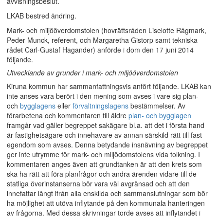
avvisningsbeslut.
LKAB bestred ändring.
Mark- och miljööverdomstolen (hovrättsråden Liselotte Rågmark,
Peder Munck, referent, och Margaretha Gistorp samt tekniska
rådet Carl-Gustaf Hagander) anförde i dom den 17 juni 2014
följande.
Utvecklande av grunder i mark- och miljööverdomstolen
Kiruna kommun har sammanfattningsvis anfört följande. LKAB kan
inte anses vara berört i den mening som avses i vare sig plan-
och
bygglagens
eller
förvaltningslagens
bestämmelser. Av
förarbetena och kommentaren till äldre
plan- och bygglagen
framgår vad gäller begreppet sakägare bl.a. att det i första hand
är fastighetsägare och innehavare av annan särskild rätt till fast
egendom som avses. Denna betydande insnävning av begreppet
ger inte utrymme för mark- och miljödomstolens vida tolkning. I
kommentaren anges även att grundtanken är att den krets som
ska ha rätt att föra planfrågor och andra ärenden vidare till de
statliga överinstanserna bör vara väl avgränsad och att den
innefattar långt ifrån alla enskilda och sammanslutningar som bör
ha möjlighet att utöva inflytande på den kommunala hanteringen
av frågorna. Med dessa skrivningar torde avses att inflytandet i