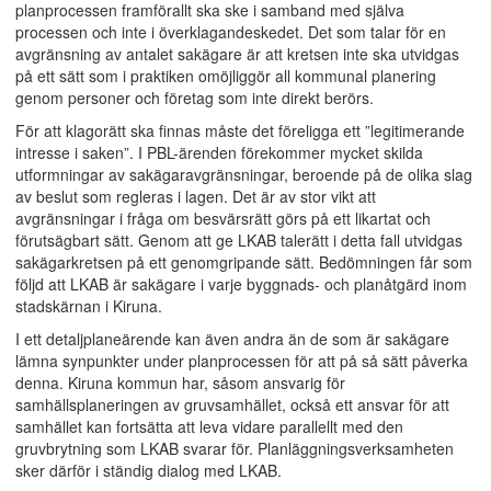
planprocessen framförallt ska ske i samband med själva
processen och inte i överklagandeskedet. Det som talar för en
avgränsning av antalet sakägare är att kretsen inte ska utvidgas
på ett sätt som i praktiken omöjliggör all kommunal planering
genom personer och företag som inte direkt berörs.
För att klagorätt ska finnas måste det föreligga ett ”legitimerande
intresse i saken”. I PBL-ärenden förekommer mycket skilda
utformningar av sakägaravgränsningar, beroende på de olika slag
av beslut som regleras i lagen. Det är av stor vikt att
avgränsningar i fråga om besvärsrätt görs på ett likartat och
förutsägbart sätt. Genom att ge LKAB talerätt i detta fall utvidgas
sakägarkretsen på ett genomgripande sätt. Bedömningen får som
följd att LKAB är sakägare i varje byggnads- och planåtgärd inom
stadskärnan i Kiruna.
I ett detaljplaneärende kan även andra än de som är sakägare
lämna synpunkter under planprocessen för att på så sätt påverka
denna. Kiruna kommun har, såsom ansvarig för
samhällsplaneringen av gruvsamhället, också ett ansvar för att
samhället kan fortsätta att leva vidare parallellt med den
gruvbrytning som LKAB svarar för. Planläggningsverksamheten
sker därför i ständig dialog med LKAB.