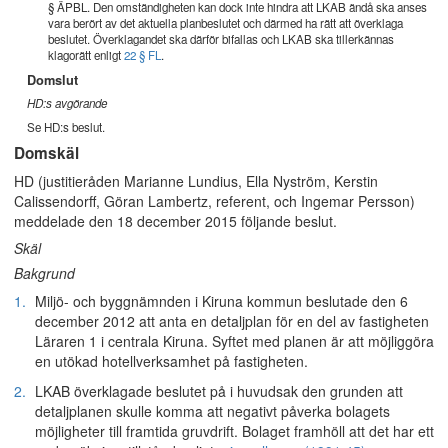
§ ÄPBL. Den omständigheten kan dock inte hindra att LKAB ändå ska anses
vara berört av det aktuella planbeslutet och därmed ha rätt att överklaga
beslutet. Överklagandet ska därför bifallas och LKAB ska tillerkännas
klagorätt enligt
22 § FL
.
Domslut
HD:s avgörande
Se HD:s beslut.
Domskäl
HD (justitieråden Marianne Lundius, Ella Nyström, Kerstin
Calissendorff, Göran Lambertz, referent, och Ingemar Persson)
meddelade den 18 december 2015 följande beslut.
Skäl
Bakgrund
1.
Miljö- och byggnämnden i Kiruna kommun beslutade den 6
december 2012 att anta en detaljplan för en del av fastigheten
Läraren 1 i centrala Kiruna. Syftet med planen är att möjliggöra
en utökad hotellverksamhet på fastigheten.
2.
LKAB överklagade beslutet på i huvudsak den grunden att
detaljplanen skulle komma att negativt påverka bolagets
möjligheter till framtida gruvdrift. Bolaget framhöll att det har ett