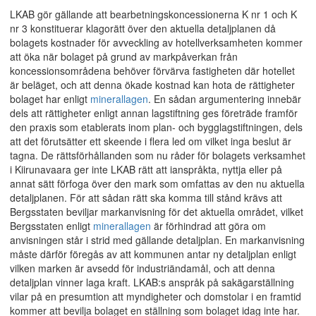
LKAB gör gällande att bearbetningskoncessionerna K nr 1 och K
nr 3 konstituerar klagorätt över den aktuella detaljplanen då
bolagets kostnader för avveckling av hotellverksamheten kommer
att öka när bolaget på grund av markpåverkan från
koncessionsområdena behöver förvärva fastigheten där hotellet
är beläget, och att denna ökade kostnad kan hota de rättigheter
bolaget har enligt
minerallagen
. En sådan argumentering innebär
dels att rättigheter enligt annan lagstiftning ges företräde framför
den praxis som etablerats inom plan- och bygglagstiftningen, dels
att det förutsätter ett skeende i flera led om vilket inga beslut är
tagna. De rättsförhållanden som nu råder för bolagets verksamhet
i Kiirunavaara ger inte LKAB rätt att ianspråkta, nyttja eller på
annat sätt förfoga över den mark som omfattas av den nu aktuella
detaljplanen. För att sådan rätt ska komma till stånd krävs att
Bergsstaten beviljar markanvisning för det aktuella området, vilket
Bergsstaten enligt
minerallagen
är förhindrad att göra om
anvisningen står i strid med gällande detaljplan. En markanvisning
måste därför föregås av att kommunen antar ny detaljplan enligt
vilken marken är avsedd för industriändamål, och att denna
detaljplan vinner laga kraft. LKAB:s anspråk på sakägarställning
vilar på en presumtion att myndigheter och domstolar i en framtid
kommer att bevilja bolaget en ställning som bolaget idag inte har.