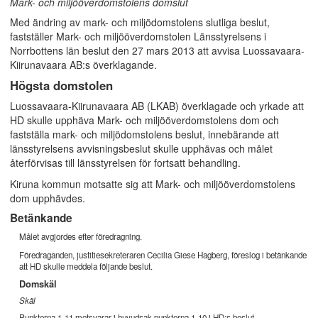
Mark- och miljööverdomstolens domslut
Med ändring av mark- och miljödomstolens slutliga beslut,
fastställer Mark- och miljööverdomstolen Länsstyrelsens i
Norrbottens län beslut den 27 mars 2013 att avvisa Luossavaara-
Kiirunavaara AB:s överklagande.
Högsta domstolen
Luossavaara-Kiirunavaara AB (LKAB) överklagade och yrkade att
HD skulle upphäva Mark- och miljööverdomstolens dom och
fastställa mark- och miljödomstolens beslut, innebärande att
länsstyrelsens avvisningsbeslut skulle upphävas och målet
återförvisas till länsstyrelsen för fortsatt behandling.
Kiruna kommun motsatte sig att Mark- och miljööverdomstolens
dom upphävdes.
Betänkande
Målet avgjordes efter föredragning.
Föredraganden, justitiesekreteraren Cecilia Giese Hagberg, föreslog i betänkande
att HD skulle meddela följande beslut.
Domskäl
Skäl
Punkterna 1-11 motsvarar i huvudsak punkterna 1-10 i HD:s beslut.