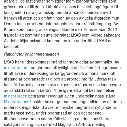
ägare till de fastigheter som ligger inom planområdet eller som
gränsar direkt till detta. Därutöver anses beslutet angå ägare till
fastigheter i nära grannskap, om de är särskilt berörda med
hänsyn till arten och omfattningen av den aktuella åtgärden m.m.
Denna fasta praxis har inte rubbats i senare rättstillämpning. Av
Kiruna kommuns granskningsutlåtande den 16 november 2012
framgår att kommunen inte betraktat LKAB som berörd sakägare.
Av detta följer också att kommunen inte underrättat LKAB om
beslutet.
Rättigheter enligt minerallagen
LKAB har undersökningstillstånd för stora delar av samhället. Av
minerallagen
framgår med all tydlighet att tillstånd är begränsade
till att avse undersökning av berggrunden på annans mark, att
tillstånd är begränsade i tid och att arbetet inte får utföras utan
fastställd arbetsplan som ska delges markägaren och innehavare
av särskild rätt som berörs. Ytterligare ett antal bestämmelser i
minerallagen
begränsar inverkan av ett undersökningstillstånd.
Minerallagens
bestämmelser ger sammantaget bilden av att detta
undersökningstillstånd avser ett mycket begränsat nyttjande av
mark i visst syfte, under begränsad tid och det ger inte
tillståndshavaren en sådan rättsställning att den konstituerar
sakägarställning, och därmed klagorätt, i ÄPBL:s mening.