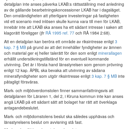
detaljplan inte anses påverka LKAB:s rättsställning med anledning
av de gällande bearbetningskoncessioner LKAB har i dagsläget.
Den omständigheten att ytterligare investeringar på fastigheten
vid ett scenario med inlösen skulle kunna vara till men för LKAB,
innebär inte att LKAB ska anses ha ett sådant intresse i saken att
klagorätt föreligger (jfr
RÅ 1995 ref. 77
och RÅ 1984 2:68).
Att en detaljplan kan beröra ett område av riksintresse enligt
3
kap. 7 § MB
på grund av att det innehåller fyndigheter av ämnen
och material ger ej heller talerätt för den som enligt
minerallagen
erhållit undersökningstillstånd för en eventuell kommande
utvinning. Det är i första hand länsstyrelsen som genom prövning
enligt 12 kap. ÄPBL ska bevaka att utvinning av sådana
mineralfyndigheter som utgör riksintresse enligt
3 kap. 7 § MB
inte
påtagligt försvåras.
Mark- och miljööverdomstolen finner sammanfattningsvis att
detaljplanen för Läraren 1, del 2, i Kiruna kommun inte kan anses
angå LKAB på ett sådant sätt att bolaget har rätt att överklaga
antagandebeslutet.
Mark- och miljödomstolens beslut ska således upphävas och
länsstyrelsens beslut om avvisning stå fast.