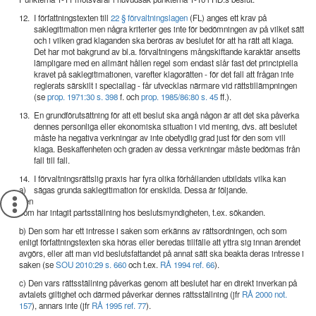
12.
I författningstexten till
22 § förvaltningslagen
(FL) anges ett krav på
saklegitimation men några kriterier ges inte för bedömningen av på vilket sätt
och i vilken grad klaganden ska beröras av beslutet för att ha rätt att klaga.
Det har mot bakgrund av bl.a. förvaltningens mångskiftande karaktär ansetts
lämpligare med en allmänt hållen regel som endast slår fast det principiella
kravet på saklegitimationen, varefter klagorätten - för det fall att frågan inte
reglerats särskilt i speciallag - får utvecklas närmare vid rättstillämpningen
(se
prop. 1971:30 s. 398
f. och
prop. 1985/86:80 s. 45
ff.).
13.
En grundförutsättning för att ett beslut ska angå någon är att det ska påverka
dennes personliga eller ekonomiska situation i vid mening, dvs. att beslutet
måste ha negativa verkningar av inte obetydlig grad just för den som vill
klaga. Beskaffenheten och graden av dessa verkningar måste bedömas från
fall till fall.
14.
I förvaltningsrättslig praxis har fyra olika förhållanden utbildats vilka kan
a)
sägas grunda saklegitimation för enskilda. Dessa är följande.
Den
som har intagit partsställning hos beslutsmyndigheten, t.ex. sökanden.
b) Den som har ett intresse i saken som erkänns av rättsordningen, och som
enligt författningstexten ska höras eller beredas tillfälle att yttra sig innan ärendet
avgörs, eller att man vid beslutsfattandet på annat sätt ska beakta deras intresse i
saken (se
SOU 2010:29 s. 660
och t.ex.
RÅ 1994 ref. 66
).
c) Den vars rättsställning påverkas genom att beslutet har en direkt inverkan på
avtalets giltighet och därmed påverkar dennes rättsställning (jfr
RÅ 2000 not.
157
), annars inte (jfr
RÅ 1995 ref. 77
).