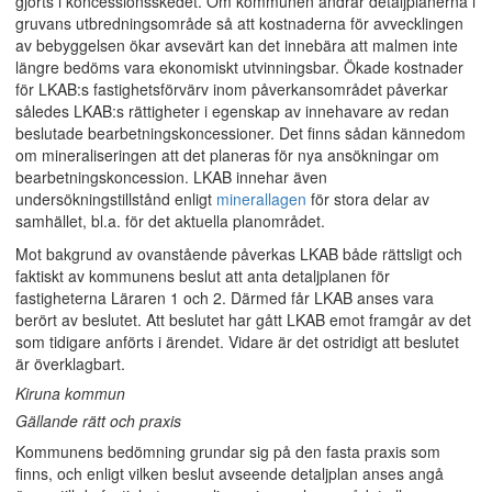
gjorts i koncessionsskedet. Om kommunen ändrar detaljplanerna i
gruvans utbredningsområde så att kostnaderna för avvecklingen
av bebyggelsen ökar avsevärt kan det innebära att malmen inte
längre bedöms vara ekonomiskt utvinningsbar. Ökade kostnader
för LKAB:s fastighetsförvärv inom påverkansområdet påverkar
således LKAB:s rättigheter i egenskap av innehavare av redan
beslutade bearbetningskoncessioner. Det finns sådan kännedom
om mineraliseringen att det planeras för nya ansökningar om
bearbetningskoncession. LKAB innehar även
undersökningstillstånd enligt
minerallagen
för stora delar av
samhället, bl.a. för det aktuella planområdet.
Mot bakgrund av ovanstående påverkas LKAB både rättsligt och
faktiskt av kommunens beslut att anta detaljplanen för
fastigheterna Läraren 1 och 2. Därmed får LKAB anses vara
berört av beslutet. Att beslutet har gått LKAB emot framgår av det
som tidigare anförts i ärendet. Vidare är det ostridigt att beslutet
är överklagbart.
Kiruna kommun
Gällande rätt och praxis
Kommunens bedömning grundar sig på den fasta praxis som
finns, och enligt vilken beslut avseende detaljplan anses angå