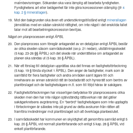
malmbevisningen. Sökanden ska vara lämplig att bearbeta fyndigheten.
Fyndighetens art eller belägenhet får inte göra koncessionen olämplig (jfr
4
kap. 2 § minerallagen
).
19.
Mot den bakgrunden ska även ett undersökningstillstånd enligt
minerallagen
jämställas med en sådan särskild rättighet, om inte något i det enskilda fallet
talar mot att bearbetningskoncession beviljas.
Något om planprocessen enligt ÄPBL
20.
Den planprocess som föregår antagandet av en detaljplan enligt ÄPBL består
av olika skeden såsom samrådsskedet (se p. 21 nedan), utställningsskedet
(5 kap. 23-26 §§ ÄPBL) och det skede när underrättelse om antagandet av
planen ska sändas ut (5 kap. 30 § ÄPBL).
21.
När ett förslag till detaljplan upprättas ska det finnas en fastighetsförteckning
(5 kap. 19 § första stycket 1 ÄPBL). Den anger de fastigheter, mark som är
samfälld för flera fastigheter och andra områden samt ägare till och
innehavare av annan särskild rätt än bostadsrätt och hyresrätt som berörs av
planförslaget och de fastighetsägare m.fl. som till följd härav är sakägare.
22.
Fastighetsförteckningen har visserligen betydelse för planprocessens olika
skeden men den har inte någon självständig rättsverkan när det gäller
sakägarkretsens avgränsning. En ”berörd” fastighetsägare som inte upptagits
i förteckningen är således inte på grund av detta avskuren från rätten att
framföra invändningar mot planförslaget och att överklaga planbeslutet.
23.
I samrådsskedet har kommunen en skyldighet att genomföra samråd enligt 5
kap. 20 § ÄPBL vid normalt planförfarande och enligt 5 kap. 28 § ÄPBL vid
enkelt planförfarande.