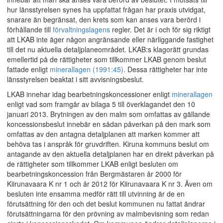
hur länsstyrelsen synes ha uppfattat frågan har praxis utvidgat,
snarare än begränsat, den krets som kan anses vara berörd i
förhållande till
förvaltningslagens
regler. Det är i och för sig riktigt
att LKAB inte äger någon angränsande eller närliggande fastighet
till det nu aktuella detaljplaneområdet. LKAB:s klagorätt grundas
emellertid på de rättigheter som tillkommer LKAB genom beslut
fattade enligt
minerallagen (1991:45)
. Dessa rättigheter har inte
länsstyrelsen beaktat i sitt avvisningsbeslut.
LKAB innehar idag bearbetningskoncessioner enligt
minerallagen
enligt vad som framgår av bilaga 5 till överklagandet den 10
januari 2013. Brytningen av den malm som omfattas av gällande
koncessionsbeslut innebär en sådan påverkan på den mark som
omfattas av den antagna detaljplanen att marken kommer att
behöva tas i anspråk för gruvdriften. Kiruna kommuns beslut om
antagande av den aktuella detaljplanen har en direkt påverkan på
de rättigheter som tillkommer LKAB enligt besluten om
bearbetningskoncession från Bergmästaren år 2000 för
Kiirunavaara K nr 1 och år 2012 för Kiirunavaara K nr 3. Även om
besluten inte ensamma medför rätt till utvinning är de en
förutsättning för den och det beslut kommunen nu fattat ändrar
förutsättningarna för den prövning av malmbevisning som redan