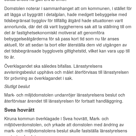
Domstolen noterar i sammanhanget att om kommunen, i stället för
att lägga ut byggrätt i detaljplan, hade medgett bebyggelse med
tidsbegränsat bygglov för tillfällig åtgärd hade situationen varit
annorlunda, där det då varit byggherrens sak att ta ställning till om
det är fastighetsekonomiskt motiverat att genomföra
bebyggelseåtgärderna för så pass kort tid som nu får anses
aktuell, för att sedan ta bort eller återställa dem vid utgången av
det tidsbegränsade bygglovets giltighetstid, vilket kan vara upp till
tio år.
Överklagandet ska således bifallas. Länsstyrelsens
avvisningsbeslut upphävs och målet återförvisas till länsstyrelsen
för prövning av överklagandet i sak.
Slutligt beslut
Mark- och miljödomstolen undanröjer länsstyrelsens beslut och
återförvisar ärendet till länsstyrelsen för fortsatt handläggning.
Svea hovrätt
Kiruna kommun överklagade i Svea hovrätt, Mark- och
miljööverdomstolen, och yrkade att domstolen med ändring av
mark- och miljödomstolens beslut skulle fastställa länsstyrelsens