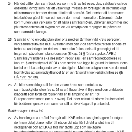
24.
När det gäller den samrådskrets som nu är av intresse, dvs. sakägare och de
enskilda i övrigt som har ett väsentligt intresse av förslaget, är det tillräckligt
att kommunen bereder dessa tillfälle till samråd. Det innebär att kommunen
inte behöver gå ut till var och en av dem med information. Däremot måste
kommunen vara verksam för att hålla samrådsmöten. Därefter ankommer det
på intressenterna att avgöra om de vill utnyttja den möjlighet till påverkan
som samrådet kan ge.
25.
Samråd kring en detaljplan sker ofta med en tämligen vid krets personer,
verksamhetsutövare m.fl. Avsikten med den vida samrådskretsen är dels att
förbättra underlaget för de beslut som ska fattas, dels att ge möjlighet till
insyn och påverkan i planprocessen (5 kap. 21 § första stycket ÄPBL).
Samrådsyttrandena ska dessutom redovisas i en samrådsredogörelse (5
kap. 21 § andra stycket ÄPBL) som sedan ska ligga till grund för kommunens
beslut om bl.a. antagandet av en detaljplan. Mot den bakgrunden kan det med
fog hävdas att samrådsyttrandet är ett av rättsordningen erkänt intresse (jfr
RÅ 1991 ref. 80
).
26.
Att tillerkänna klagorätt för den vidare krets som omfattas av
samrådsskyldigheten (se p. 25 ovan) ligger även i linje med den utvidgade
klagorätt som torde bli följden vid en tillämpning av art. 13 i
Europakonventionen (se p. 7 ovan). Det leder också till större förutsebarhet
för bedömningen av vem som har rätt att överklaga ett planbeslut.
Bedömningen i detta fall
27.
Av handlingarna i målet framgår att LKAB inte är fastighetsägare för någon
del inom detaljplanen eller till någon del utanför i direkt anslutning till
detaljplanen och att LKAB inte har tagits upp som sakägare i
fastighetsförteckningen vid upprättandet av den aktuella detaljplanen. LKAB