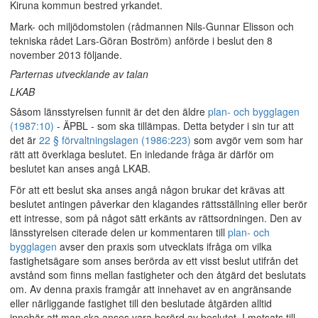
Kiruna kommun bestred yrkandet.
Mark- och miljödomstolen (rådmannen Nils-Gunnar Elisson och
tekniska rådet Lars-Göran Boström) anförde i beslut den 8
november 2013 följande.
Parternas utvecklande av talan
LKAB
Såsom länsstyrelsen funnit är det den äldre
plan- och bygglagen
(1987:10)
- ÄPBL - som ska tillämpas. Detta betyder i sin tur att
det är
22 § förvaltningslagen (1986:223)
som avgör vem som har
rätt att överklaga beslutet. En inledande fråga är därför om
beslutet kan anses angå LKAB.
För att ett beslut ska anses angå någon brukar det krävas att
beslutet antingen påverkar den klagandes rättsställning eller berör
ett intresse, som på något sätt erkänts av rättsordningen. Den av
länsstyrelsen citerade delen ur kommentaren till
plan- och
bygglagen
avser den praxis som utvecklats ifråga om vilka
fastighetsägare som anses berörda av ett visst beslut utifrån det
avstånd som finns mellan fastigheter och den åtgärd det beslutats
om. Av denna praxis framgår att innehavet av en angränsande
eller närliggande fastighet till den beslutade åtgärden alltid
innebär att man ska anses vara berörd av beslutet. I motsats till