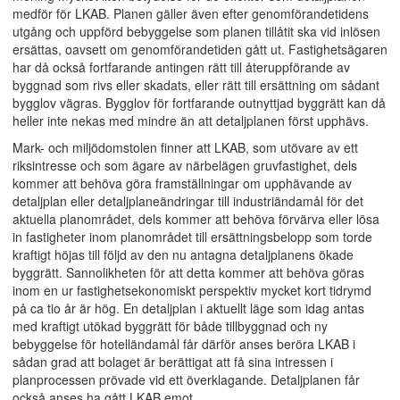
medför för LKAB. Planen gäller även efter genomförandetidens
utgång och uppförd bebyggelse som planen tillåtit ska vid inlösen
ersättas, oavsett om genomförandetiden gått ut. Fastighetsägaren
har då också fortfarande antingen rätt till återuppförande av
byggnad som rivs eller skadats, eller rätt till ersättning om sådant
bygglov vägras. Bygglov för fortfarande outnyttjad byggrätt kan då
heller inte nekas med mindre än att detaljplanen först upphävs.
Mark- och miljödomstolen finner att LKAB, som utövare av ett
riksintresse och som ägare av närbelägen gruvfastighet, dels
kommer att behöva göra framställningar om upphävande av
detaljplan eller detaljplaneändringar till industriändamål för det
aktuella planområdet, dels kommer att behöva förvärva eller lösa
in fastigheter inom planområdet till ersättningsbelopp som torde
kraftigt höjas till följd av den nu antagna detaljplanens ökade
byggrätt. Sannolikheten för att detta kommer att behöva göras
inom en ur fastighetsekonomiskt perspektiv mycket kort tidrymd
på ca tio år är hög. En detaljplan i aktuellt läge som idag antas
med kraftigt utökad byggrätt för både tillbyggnad och ny
bebyggelse för hotelländamål får därför anses beröra LKAB i
sådan grad att bolaget är berättigat att få sina intressen i
planprocessen prövade vid ett överklagande. Detaljplanen får
också anses ha gått LKAB emot.