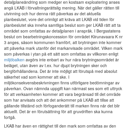
detaljplaneändring som medger en kostsam exploatering anses
angå LKAB i förvaltningsrättslig mening. När det gäller rätten till
utvinning och hur denna rätt påverkas av det aktuella
planbeslutet, vore det orimligt att kräva att LKAB vid tiden för
planbeslutet ska inneha samtliga beslut som ger LKAB rätt att ta
området som omfattas av detaljplanen i anspråk. I Bergsstatens
beslut om bearbetningskoncession för området Kiirunavaara K nr
3 anges, såsom kommunen framfört, att brytningen inte kommer
att påverka mark utanför det markanvisade området. Vilken mark
som påverkas i ytan på ett sätt som omfattas av villkoren enligt
miljöbalken
avgörs inte enbart av hur nära brytningsområdet är
beläget, utan även av t.ex. hur djupt brytningen sker och
bergförhållandena. Det är inte möjligt att förutspå med absolut
säkerhet vad som kommer att ske. I
miljökonsekvensbeskrivningen finns utförligare bedömningar av
påverkan. Ovan nämnda uppgift kan närmast ses som ett uttryck
för att verksamheten kommer att vara begränsad till det område
som har anvisats och att det ankommer på LKAB att tillse att
gällande tillstånd och förfoganderätt till marken finns när det blir
aktuellt. Det är en förutsättning för att gruvdriften ska kunna
fortgå.
LKAB har även en rättighet till den mark som omfattas av den