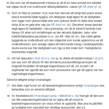
d) Den som har ett beaktansvärt intresse av att få sin talan prövad och således
kan sägas ha ett mer kvalificerat rättsskyddsbehov i saken (jfr
RÅ 2006 ref. 9
).
15.
Som en följd av punkten 14.b) ovan kan nämnas att enligt fast praxis anses
beslut avseende både bygglov och detaljplan angå ägare till de fastigheter
som ligger inom planområdet eller som gränsar direkt till detta eller endast
skiljs åt av en gata eller väg (se
RÅ 2005 ref. 36
). Därutöver anses beslutet
angå ägare till fastigheter i nära grannskap, om de är särskilt berörda med
hänsyn till arten och omfattningen av den aktuella åtgärden, natur- eller
trafikförhållandena på platsen m.m. (se
RÅ 1992 ref. 81
). Det målet gällde
byggande av vindkraftverk och den olägenhet som kunde uppkomma var att
vindkraftverken, som ansågs utgöra ett främmande inslag i landskapsbilden,
skulle kunna ses från fastigheter som låg ca 550 meter bort. Fastigheterna
tillerkändes klagorätt.
16.
HD har dessutom i
NJA 2014 s. 445
(p. 8) uttalat att bestämmelsen i
22 § FL
kan ses som ett uttryck för den allmänna processrättsliga principen att
klagorätt förutsätter ett befogat klagointresse och att, om en part i ett
avgörande har uppnått det som inom processens ram går att uppnå, har han
inget befogat klagointresse.
Särskild rättighet enligt minerallagen
17.
Det råder inget tvivel om att bearbetningskoncession enligt
minerallagen
ska
behandlas som en särskild rättighet.
18.
Av förarbetena till
minerallagen
(
prop. 1988/89:92 s. 55
) framgår att den som
har fått undersökningstillstånd har en laglig rätt att också få
bearbetningskoncession om vissa villkor är uppfyllda. Man ska ha påträffat
en fyndighet som sannolikt kan utnyttjas ekonomiskt, den s.k.