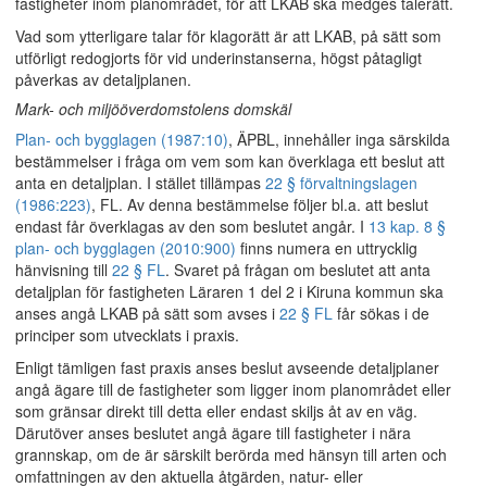
fastigheter inom planområdet, för att LKAB ska medges talerätt.
Vad som ytterligare talar för klagorätt är att LKAB, på sätt som
utförligt redogjorts för vid underinstanserna, högst påtagligt
påverkas av detaljplanen.
Mark- och miljööverdomstolens domskäl
Plan- och bygglagen (1987:10)
, ÄPBL, innehåller inga särskilda
bestämmelser i fråga om vem som kan överklaga ett beslut att
anta en detaljplan. I stället tillämpas
22 § förvaltningslagen
(1986:223)
, FL. Av denna bestämmelse följer bl.a. att beslut
endast får överklagas av den som beslutet angår. I
13 kap. 8 §
plan- och bygglagen (2010:900)
finns numera en uttrycklig
hänvisning till
22 § FL
. Svaret på frågan om beslutet att anta
detaljplan för fastigheten Läraren 1 del 2 i Kiruna kommun ska
anses angå LKAB på sätt som avses i
22 § FL
får sökas i de
principer som utvecklats i praxis.
Enligt tämligen fast praxis anses beslut avseende detaljplaner
angå ägare till de fastigheter som ligger inom planområdet eller
som gränsar direkt till detta eller endast skiljs åt av en väg.
Därutöver anses beslutet angå ägare till fastigheter i nära
grannskap, om de är särskilt berörda med hänsyn till arten och
omfattningen av den aktuella åtgärden, natur- eller