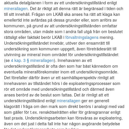
aktuella detaljplanen i form av ett undersökningstillstånd enligt
minerallagen
. Det är riktigt att denna rätt är begränsad i tiden och
till sitt innehåll. Frågan om LKAB ska anses ha rätt att klaga kan
emellertid inte avfärdas på dessa grunder eller, som anförs av
kommunen, på grund av att undersökningstillstånden omfattar
stora områden, utan måste som i andra fall utgå från om beslutet
rättsligt eller faktiskt berör LKAB i
förvaltningslagens
mening.
Undersökningstillståndet innebär, utöver den ensamrätt till
undersökning som kommunen uppgett, även företrädesrätt till
utvinning av mineral inom området för undersökningstillståndet
(se
4 kap. 3 § minerallagen
). Innehavaren av ett
undersökningstillstånd är ofta den som har bäst kännedom om
eventuella mineralförekomster inom ett undersökningsområde.
Det förefaller därför även ur ett samhällsperspektiv rimligt att
innehavaren av tillståndet hörs i de exploateringsprocesser som
rör ett område med undersökningstillstånd och därmed även
anses berörd av de beslut som fattas. Det är rimligt att ett
undersökningstillstånd enligt
minerallagen
ger en generell
klagorätt i fråga om den mark som direkt berörs i analogi med vad
som gäller för t.ex. renskötselrätten eller för gränsgrannar enligt
fast praxis. Undersökningsarbeten kan försvåras av exploatering,
även om det just i detta fall inte har någon avgörande betydelse