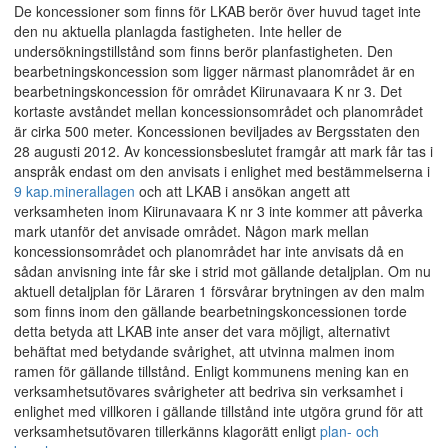
De koncessioner som finns för LKAB berör över huvud taget inte
den nu aktuella planlagda fastigheten. Inte heller de
undersökningstillstånd som finns berör planfastigheten. Den
bearbetningskoncession som ligger närmast planområdet är en
bearbetningskoncession för området Kiirunavaara K nr 3. Det
kortaste avståndet mellan koncessionsområdet och planområdet
är cirka 500 meter. Koncessionen beviljades av Bergsstaten den
28 augusti 2012. Av koncessionsbeslutet framgår att mark får tas i
anspråk endast om den anvisats i enlighet med bestämmelserna i
9 kap.
minerallagen
och att LKAB i ansökan angett att
verksamheten inom Kiirunavaara K nr 3 inte kommer att påverka
mark utanför det anvisade området. Någon mark mellan
koncessionsområdet och planområdet har inte anvisats då en
sådan anvisning inte får ske i strid mot gällande detaljplan. Om nu
aktuell detaljplan för Läraren 1 försvårar brytningen av den malm
som finns inom den gällande bearbetningskoncessionen torde
detta betyda att LKAB inte anser det vara möjligt, alternativt
behäftat med betydande svårighet, att utvinna malmen inom
ramen för gällande tillstånd. Enligt kommunens mening kan en
verksamhetsutövares svårigheter att bedriva sin verksamhet i
enlighet med villkoren i gällande tillstånd inte utgöra grund för att
verksamhetsutövaren tillerkänns klagorätt enligt
plan- och