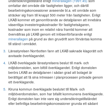
undersökningstillstånd enligt
minerallagen (1991:45)
som
omfattar det område där fastigheten ligger, och därtill
bearbetningskoncessioner avseende bl.a. ett område som
sträcker sig fram till knappt 500 meter från fastigheten. Enligt
LKAB kommer ett genomförande av detaljplanen att innebära
väsentliga investeringskostnader för fastighetsägaren,
kostnader som inom en relativt nära framtid kommer att
övervältras på LKAB genom ett inlösenförfarande enligt
minerallagen
på grund av den gruvdrift som förväntas komma
till stånd i området.
3.
Länsstyrelsen Norrbotten fann att LKAB saknade klagorätt och
avvisade överklagandet.
4.
LKAB överklagade länsstyrelsens beslut till mark- och
miljödomstolen, som biföll överklagandet. Enligt domstolen
berörs LKAB av detaljplanen i sådan grad att bolaget är
berättigat att få sina intressen i planprocessen prövade genom
ett överklagande.
5.
Kiruna kommun överklagade beslutet till Mark- och
miljööverdomstolen, som har bifallit kommunens överklagande.
Enligt domstolen kan inte vare sig undersökningstillståndet
eller befintliga bearbetningskoncessioner grunda ett sådant