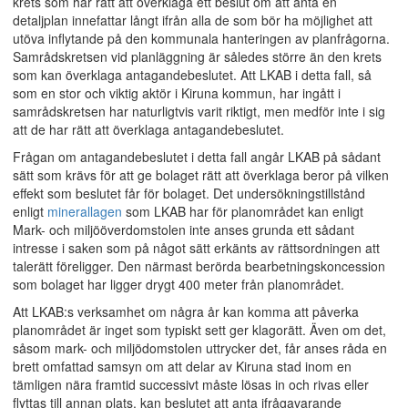
krets som har rätt att överklaga ett beslut om att anta en
detaljplan innefattar långt ifrån alla de som bör ha möjlighet att
utöva inflytande på den kommunala hanteringen av planfrågorna.
Samrådskretsen vid planläggning är således större än den krets
som kan överklaga antagandebeslutet. Att LKAB i detta fall, så
som en stor och viktig aktör i Kiruna kommun, har ingått i
samrådskretsen har naturligtvis varit riktigt, men medför inte i sig
att de har rätt att överklaga antagandebeslutet.
Frågan om antagandebeslutet i detta fall angår LKAB på sådant
sätt som krävs för att ge bolaget rätt att överklaga beror på vilken
effekt som beslutet får för bolaget. Det undersökningstillstånd
enligt
minerallagen
som LKAB har för planområdet kan enligt
Mark- och miljööverdomstolen inte anses grunda ett sådant
intresse i saken som på något sätt erkänts av rättsordningen att
talerätt föreligger. Den närmast berörda bearbetningskoncession
som bolaget har ligger drygt 400 meter från planområdet.
Att LKAB:s verksamhet om några år kan komma att påverka
planområdet är inget som typiskt sett ger klagorätt. Även om det,
såsom mark- och miljödomstolen uttrycker det, får anses råda en
brett omfattad samsyn om att delar av Kiruna stad inom en
tämligen nära framtid successivt måste lösas in och rivas eller
flyttas till annan plats, kan beslutet att anta ifrågavarande