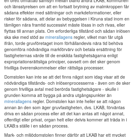
en brett omfattad samsyn mellan bland andra LKAB, kommunen
och länsstyrelsen om att en fortsatt brytning av malmkroppen får
sådana effekter med sättningar och markdeformationer, eller
risker för sådana, att delar av bebyggelsen i Kiruna stad inom en
tämligen nära framtid successivt måste lösas in och rivas, eller
flyttas till annan plats. Om erforderliga tillstånd och sådan inlösen
ska ske med stöd av
minerallagens
regler, vilket man får utgå
ifrån, torde gruvföretaget inom förhållandevis nära tid behöva
genomföra nödvändiga markförvärv och betala ersättning för
fastigheternas värde till de enskilda fastighetsägarna enligt
expropriationsrättsliga principer, oavsett om det sker genom
frivilliga överenskommelser eller rättsliga processer.
Domstolen kan inte se att det finns något som idag visar att de
nödvändiga tillstånds- och inlösenprocesserna - även om de sker
genom frivilliga avtal med berörda fastighetsägare - skulle i
grunden komma att bygga på andra utgångspunkter än
minerallagens
regler. Domstolen kan inte heller se att någon
annan än den som äger gruvfastigheten, dvs. LKAB, förväntas
driva en sådan process eller att det kan antas att något annat,
offentligt eller privat, organ helt eller delvis kommer att träda in i
LKAB:s ställe i en sådan process.
Mark- och miljödomstolen finner därför att LKAB har ett mycket