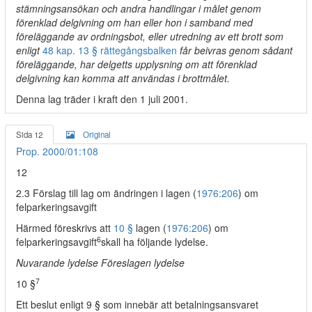
stämningsansökan och andra handlingar i målet genom
förenklad delgivning om han eller hon i samband med
föreläggande av ordningsbot, eller utredning av ett brott som
enligt
48 kap. 13 § rättegångsbalken
får beivras genom sådant
föreläggande, har delgetts upplysning om att förenklad
delgivning kan komma att användas i brottmålet.
Denna lag träder i kraft den 1 juli 2001.
Sida 12
Original
Prop. 2000/01:108
12
2.3 Förslag till lag om ändringen i lagen (
1976:206
) om
felparkeringsavgift
Härmed föreskrivs att
10 §
lagen (
1976:206
) om
6
felparkeringsavgift
skall ha följande lydelse.
Nuvarande lydelse Föreslagen lydelse
7
10 §
Ett beslut enligt 9 § som innebär att betalningsansvaret