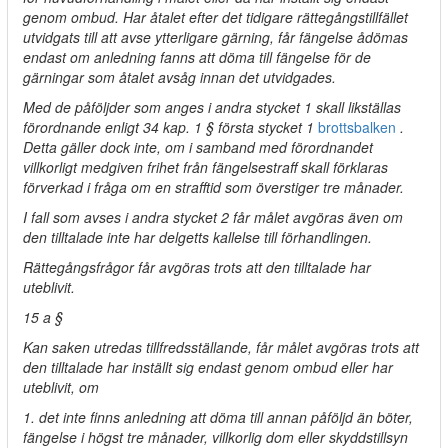
genom ombud. Har åtalet efter det tidigare rättegångstillfället
utvidgats till att avse ytterligare gärning, får fängelse ådömas
endast om anledning fanns att döma till fängelse för de
gärningar som åtalet avsåg innan det utvidgades.
Med de påföljder som anges i andra stycket 1 skall likställas
förordnande enligt 34 kap. 1 § första stycket 1
brottsbalken
.
Detta gäller dock inte, om i samband med förordnandet
villkorligt medgiven frihet från fängelsestraff skall förklaras
förverkad i fråga om en strafftid som överstiger tre månader.
I fall som avses i andra stycket 2 får målet avgöras även om
den tilltalade inte har delgetts kallelse till förhandlingen.
Rättegångsfrågor får avgöras trots att den tilltalade har
uteblivit.
15 a §
Kan saken utredas tillfredsställande, får målet avgöras trots att
den tilltalade har inställt sig endast genom ombud eller har
uteblivit, om
1. det inte finns anledning att döma till annan påföljd än böter,
fängelse i högst tre månader, villkorlig dom eller skyddstillsyn