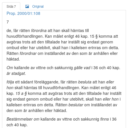
Sida 7
Original
Prop. 2000/01:108
7
de, får rätten
förordna
att han skall hämtas till
huvudförhandlingen. Kan målet enligt 46 kap. 15 § komma att
avgöras trots att den tilltalade har inställt sig endast genom
ombud eller har uteblivit, skall han i kallelsen erinras om detta.
Rätten
förordnar
om inställandet av den som är anhållen eller
häktad.
Om
kallande av vittne och sakkunnig
gälle vad
i 36 och 40 kap.
är stadgat
.
följa
ett sådant föreläggande, får rätten
besluta
att han
eller
hon
skall hämtas till huvudförhandlingen. Kan målet enligt 46
kap.
15 a §
komma att avgöras trots att den tilltalade har inställt
sig endast genom ombud eller har uteblivit, skall han
eller hon
i
kallelsen erinras om detta. Rätten
beslutar
om inställandet av
den som är anhållen eller häktad.
Bestämmelser om
kallande av vittne och sakkunnig
finns
i 36
och 40 kap.