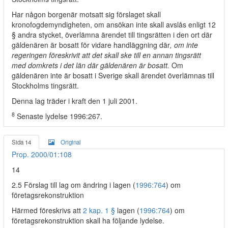
Har någon borgenär motsatt sig förslaget skall
kronofogdemyndigheten, om ansökan inte skall avslås enligt 12
§ andra stycket, överlämna ärendet till tingsrätten i den ort där
gäldenären är bosatt för vidare handläggning där
, om inte
regeringen föreskrivit att det skall ske till en annan tingsrätt
med domkrets i det län där gäldenären är bosatt.
Om
gäldenären inte är bosatt i Sverige skall ärendet överlämnas till
Stockholms tingsrätt.
Denna lag träder i kraft den 1 juli 2001.
8
Senaste lydelse 1996:267.
Sida 14
Original
Prop. 2000/01:108
14
2.5 Förslag till lag om ändring i lagen (
1996:764
) om
företagsrekonstruktion
Härmed föreskrivs att
2 kap. 1 §
lagen (
1996:764
) om
företagsrekonstruktion skall ha följande lydelse.