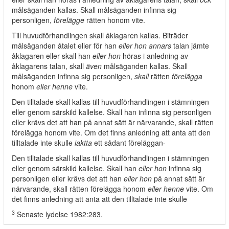
målsäganden kallas. Skall målsäganden infinna sig
personligen,
förelägge
rätten honom vite.
Till huvudförhandlingen skall åklagaren kallas. Biträder
målsäganden åtalet eller för han
eller hon annars
talan jämte
åklagaren eller skall han
eller hon
höras i anledning av
åklagarens talan, skall
även
målsäganden kallas. Skall
målsäganden infinna sig personligen,
skall
rätten
förelägga
honom
eller henne
vite.
Den tilltalade skall kallas till huvudförhandlingen i stämningen
eller genom särskild kallelse. Skall han infinna sig personligen
eller krävs det att han på annat sätt är närvarande, skall rätten
förelägga honom vite. Om det finns anledning att anta att den
tilltalade inte skulle
iaktta
ett sådant föreläggan-
Den tilltalade skall kallas till huvudförhandlingen i stämningen
eller genom särskild kallelse. Skall han
eller hon
infinna sig
personligen eller krävs det att han
eller hon
på annat sätt är
närvarande, skall rätten förelägga honom
eller henne
vite. Om
det finns anledning att anta att den tilltalade inte skulle
3
Senaste lydelse 1982:283.