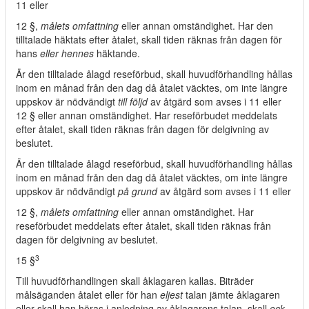
11 eller
12 §,
målets omfattning
eller annan omständighet. Har den
tilltalade häktats efter åtalet, skall tiden räknas från dagen för
hans
eller hennes
häktande.
Är den tilltalade ålagd reseförbud, skall huvudförhandling hållas
inom en månad från den dag då åtalet väcktes, om inte längre
uppskov är nödvändigt
till följd
av åtgärd som avses i 11 eller
12 § eller annan omständighet. Har reseförbudet meddelats
efter åtalet, skall tiden räknas från dagen för delgivning av
beslutet.
Är den tilltalade ålagd reseförbud, skall huvudförhandling hållas
inom en månad från den dag då åtalet väcktes, om inte längre
uppskov är nödvändigt
på grund
av åtgärd som avses i 11 eller
12 §,
målets omfattning
eller annan omständighet. Har
reseförbudet meddelats efter åtalet, skall tiden räknas från
dagen för delgivning av beslutet.
3
15 §
Till huvudförhandlingen skall åklagaren kallas. Biträder
målsäganden åtalet eller för han
eljest
talan jämte åklagaren
eller skall han höras i anledning av åklagarens talan, skall
ock