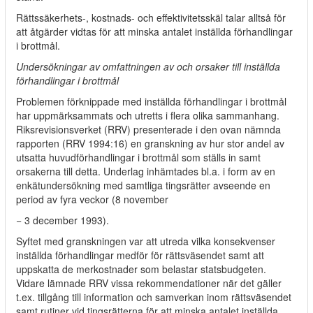
Rättssäkerhets-, kostnads- och effektivitetsskäl talar alltså för
att åtgärder vidtas för att minska antalet inställda förhandlingar
i brottmål.
Undersökningar av omfattningen av och orsaker till inställda
förhandlingar i brottmål
Problemen förknippade med inställda förhandlingar i brottmål
har uppmärksammats och utretts i flera olika sammanhang.
Riksrevisionsverket (RRV) presenterade i den ovan nämnda
rapporten (RRV 1994:16) en granskning av hur stor andel av
utsatta huvudförhandlingar i brottmål som ställs in samt
orsakerna till detta. Underlag inhämtades bl.a. i form av en
enkätundersökning med samtliga tingsrätter avseende en
period av fyra veckor (8 november
− 3 december 1993).
Syftet med granskningen var att utreda vilka konsekvenser
inställda förhandlingar medför för rättsväsendet samt att
uppskatta de merkostnader som belastar statsbudgeten.
Vidare lämnade RRV vissa rekommendationer när det gäller
t.ex. tillgång till information och samverkan inom rättsväsendet
samt rutiner vid tingsrätterna för att minska antalet inställda