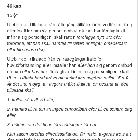
46 kap.
4
15 §
Uteblir den tilltalade från rättegångstillfälle för huvudförhandling
eller inställer han sig genom ombud då han har förelagts att
infinna sig personligen, skall rätten
förelägga nytt vite eller
förordna, att han skall hämtas till rätten antingen omedelbart
eller till senare dag.
Uteblir den tilltalade från
ett
rättegångstillfälle för
huvudförhandling eller inställer han
eller hon
sig genom ombud
då han
eller hon
har förelagts att infinna sig personligen, skall
rätten
i första hand pröva om målet kan avgöras enligt 15 a §.
Är det inte möjligt att avgöra målet skall rätten besluta att den
tilltalade skall
1. kallas på nytt vid vite,
2. hämtas till rätten antingen omedelbart eller till en senare dag
eller
3. häktas, om det finns förutsättningar för det.
Kan saken utredas tillfredsställande, får målet avgöras trots att