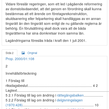
Vidare föreslår regeringen, som ett led i pågående reformering
av domstolsväsendet, att det genom en förordning skall kunna
bestämmas att ett ärende om företagsrekonstruktion,
skuldsanering eller felparkering skall handläggas av en annan
tingsrätt än den tingsrätt som enligt de nu gällande reglerna är
behörig. En förutsättning skall dock vara att de båda
tingsrätterna har sina domkretsar inom samma län.
Lagändringarna föreslås träda i kraft den 1 juli 2001.
Sida 2
Original
Prop. 2000/01:108
2
Innehållsförteckning
1 Förslag till
riksdagsbeslut.................................................................. 4 2
Lagtext..............................................................................................
5 2.1 Förslag till lag om ändring i
rättegångsbalken
....................
5 2.2 Förslag till lag om ändring i
delgivningslagen
(1970:428)
......................................................................... 10