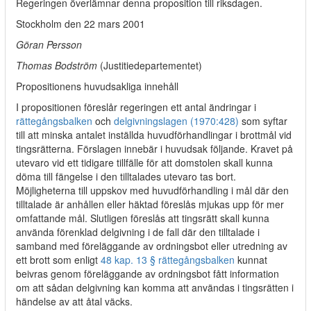
Regeringen överlämnar denna proposition till riksdagen.
Stockholm den 22 mars 2001
Göran Persson
Thomas Bodström
(Justitiedepartementet)
Propositionens huvudsakliga innehåll
I propositionen föreslår regeringen ett antal ändringar i
rättegångsbalken
och
delgivningslagen (1970:428)
som syftar
till att minska antalet inställda huvudförhandlingar i brottmål vid
tingsrätterna. Förslagen innebär i huvudsak följande. Kravet på
utevaro vid ett tidigare tillfälle för att domstolen skall kunna
döma till fängelse i den tilltalades utevaro tas bort.
Möjligheterna till uppskov med huvudförhandling i mål där den
tilltalade är anhållen eller häktad föreslås mjukas upp för mer
omfattande mål. Slutligen föreslås att tingsrätt skall kunna
använda förenklad delgivning i de fall där den tilltalade i
samband med föreläggande av ordningsbot eller utredning av
ett brott som enligt
48 kap. 13 § rättegångsbalken
kunnat
beivras genom föreläggande av ordningsbot fått information
om att sådan delgivning kan komma att användas i tingsrätten i
händelse av att åtal väcks.