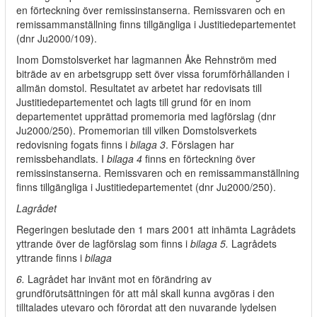
en förteckning över remissinstanserna. Remissvaren och en
remissammanställning finns tillgängliga i Justitiedepartementet
(dnr Ju2000/109).
Inom Domstolsverket har lagmannen Åke Rehnström med
biträde av en arbetsgrupp sett över vissa forumförhållanden i
allmän domstol. Resultatet av arbetet har redovisats till
Justitiedepartementet och lagts till grund för en inom
departementet upprättad promemoria med lagförslag (dnr
Ju2000/250). Promemorian till vilken Domstolsverkets
redovisning fogats finns i
bilaga 3
. Förslagen har
remissbehandlats. I
bilaga 4
finns en förteckning över
remissinstanserna. Remissvaren och en remissammanställning
finns tillgängliga i Justitiedepartementet (dnr Ju2000/250).
Lagrådet
Regeringen beslutade den 1 mars 2001 att inhämta Lagrådets
yttrande över de lagförslag som finns i
bilaga 5.
Lagrådets
yttrande finns i
bilaga
6.
Lagrådet har invänt mot en förändring av
grundförutsättningen för att mål skall kunna avgöras i den
tilltalades utevaro och förordat att den nuvarande lydelsen