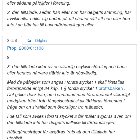
eller sådana påföljder i förening,
2. den tilltalade, sedan han eller hon har delgetts stämning, har
avvikit eller håller sig undan på ett sådant sätt att han eller hon
inte kan hämtas till huvudförhandlingen eller
Sida 9
Original
Prop. 2000/01:108
9
3. den tilltalade lider av en allvarlig psykisk störning och hans
eller hennes närvaro därför inte är nödvändig.
Med de påföljder som anges i första stycket 1 skall likställas
förordnande enligt 34 kap. 1 § första stycket 1
brottsbalken
.
Det gäller dock inte, om i samband med förordnandet villkorligt
medgiven frihet från fängelsestraff skall förklaras förverkad i
fråga om en strafftid som överstiger tre månader.
I de fall som avses i första stycket 2 får målet avgöras även om
den tilltalade inte har delgetts kallelse till förhandlingen.
Rättegångsfrågor får avgöras trots att den tilltalade har
uteblivit.