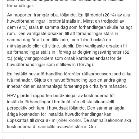
förhandlingar.
Av rapporten framgår bl.a. följande. En fjärdedel (26 %) av alla
huvudförhandlingar i brottmål ställs in. Minst en tredjedel av
dem (9 %) ställs in samma dag som förhandlingen skulle ha ägt
rum. Den vanligaste orsaken till att förhandlingar ställs in
samma dag är att den tilltalade, men ibland också en
målsägande eller ett vittne, uteblir. Den vanligaste orsaken till
att förhandlingar ställs in i förväg är delgivningssvårigheter (52
%) (delgivningsproblem som orsak kartlades endast för de
huvudförhandlingar som ställdes in i förväg).
En inställd huvudförhandling fördröjer rättsprocessen med cirka
två månader. Skjuts en huvudförhandling upp en andra gång
innebär det en sammanlagd försening på cirka fyra månader.
RRV gjorde i rapporten beräkningar av kostnaderna för
inställda förhandlingar i brottmål från ett statsfinansiellt
perspektiv och fann i huvudsak följande. Den sammanlagda
årliga kostnaden för inställda huvudförhandlingar kan
uppskattas till cirka 67 miljoner kronor. De samhällsekonomiska
kostnaderna är sannolikt avsevärt större. Om