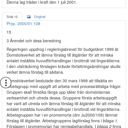
Denna lag träder i kraft den 1 juli 2001.
Sida 15
Original
Prop. 2000/01:108
15
3 Ärendet och dess beredning
Regeringen uppdrog i regleringsbrevet för budgetåret 1999 åt
Domstolsverket att lämna förslag till åtgärder för att minska
antalet inställda huvudförhandlingar i brottmål vid tingsrätterna.
I den utsträckning förslagen krävde författningsändringar skulle
verket lämna förslag till sådana.
Domstolsverket beslutade den 30 mars 1999 att tillsätta en
arbetsgrupp med uppgift att arbeta med processrättsliga frågor.
Gruppen skall försöka fånga upp idéer från domstolarnas
verksamhet och utreda dessa. Gruppens första arbetsuppgift
har varit att utreda och lämna förslag till åtgärder för att minska
antalet inställda huvudförhandlingar i brottmål vid tingsrätterna.
Arbetsgruppen har i en promemoria (dnr Ju2000/109) lämnat
förslag till åtgärder. Arbetsgruppens lagförslag finns i
bilaga 1.
Förslagen i promemorian har remissbehandlats. I
bilaga 2
finns