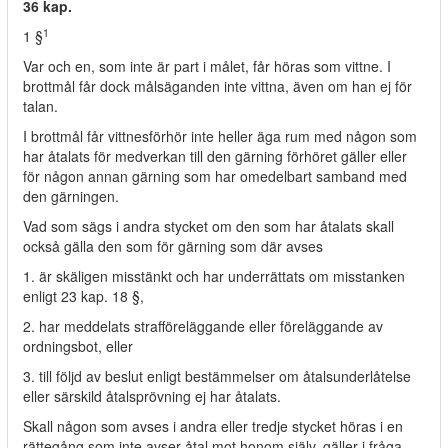
36 kap.
1
1 §
Var och en, som inte är part i målet, får höras som vittne. I
brottmål får dock målsäganden inte vittna, även om han ej för
talan.
I brottmål får vittnesförhör inte heller äga rum med någon som
har åtalats för medverkan till den gärning förhöret gäller eller
för någon annan gärning som har omedelbart samband med
den gärningen.
Vad som sägs i andra stycket om den som har åtalats skall
också gälla den som för gärning som där avses
1. är skäligen misstänkt och har underrättats om misstanken
enligt 23 kap. 18 §,
2. har meddelats strafföreläggande eller föreläggande av
ordningsbot, eller
3. till följd av beslut enligt bestämmelser om åtalsunderlåtelse
eller särskild åtalsprövning ej har åtalats.
Skall någon som avses i andra eller tredje stycket höras i en
rättegång som inte avser åtal mot honom själv, gäller i fråga