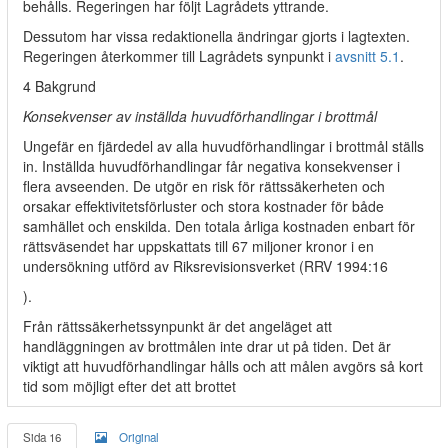
behålls. Regeringen har följt Lagrådets yttrande.
Dessutom har vissa redaktionella ändringar gjorts i lagtexten.
Regeringen återkommer till Lagrådets synpunkt i
avsnitt 5.1
.
4 Bakgrund
Konsekvenser av inställda huvudförhandlingar i brottmål
Ungefär en fjärdedel av alla huvudförhandlingar i brottmål ställs
in. Inställda huvudförhandlingar får negativa konsekvenser i
flera avseenden. De utgör en risk för rättssäkerheten och
orsakar effektivitetsförluster och stora kostnader för både
samhället och enskilda. Den totala årliga kostnaden enbart för
rättsväsendet har uppskattats till 67 miljoner kronor i en
undersökning utförd av Riksrevisionsverket (RRV 1994:16
).
Från rättssäkerhetssynpunkt är det angeläget att
handläggningen av brottmålen inte drar ut på tiden. Det är
viktigt att huvudförhandlingar hålls och att målen avgörs så kort
tid som möjligt efter det att brottet
Sida 16
Original