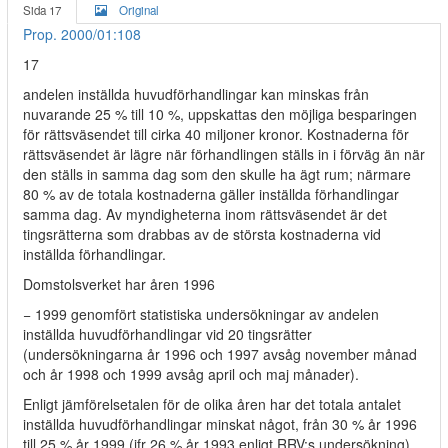
Sida 17
Original
Prop. 2000/01:108
17
andelen inställda huvudförhandlingar kan minskas från
nuvarande 25 % till 10 %, uppskattas den möjliga besparingen
för rättsväsendet till cirka 40 miljoner kronor. Kostnaderna för
rättsväsendet är lägre när förhandlingen ställs in i förväg än när
den ställs in samma dag som den skulle ha ägt rum; närmare
80 % av de totala kostnaderna gäller inställda förhandlingar
samma dag. Av myndigheterna inom rättsväsendet är det
tingsrätterna som drabbas av de största kostnaderna vid
inställda förhandlingar.
Domstolsverket har åren 1996
− 1999 genomfört statistiska undersökningar av andelen
inställda huvudförhandlingar vid 20 tingsrätter
(undersökningarna år 1996 och 1997 avsåg november månad
och år 1998 och 1999 avsåg april och maj månader).
Enligt jämförelsetalen för de olika åren har det totala antalet
inställda huvudförhandlingar minskat något, från 30 % år 1996
till 25 % år 1999 (jfr 26 % år 1993 enligt RRV:s undersökning).