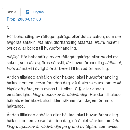
Sida 6
Original
Prop. 2000/01:108
6
För behandling av rättegångsfråga eller del av saken, som
må
avgöras särskilt,
må
huvudförhandling
utsättas
,
ehuru
målet i
övrigt
ej
är berett till huvudförhandling.
möjligt.
För behandling av
en
rättegångsfråga eller
en
del av
saken, som
får
avgöras särskilt,
får
huvudförhandling
sättas ut
,
trots att
målet i övrigt
inte
är berett till huvudförhandling.
Är den tilltalade anhållen eller häktad, skall huvudförhandling
hållas inom en vecka från den dag, då åtalet väcktes, om
ej till
följd
av åtgärd, som avses i 11 eller 12 §, eller annan
omständighet
längre uppskov är nödvändigt
. Har den tilltalade
häktats efter åtalet, skall tiden räknas från dagen för hans
häktande.
Är den tilltalade anhållen eller häktad, skall huvudförhandling
hållas inom en vecka från den dag, då åtalet väcktes, om
inte
längre uppskov är nödvändigt på grund
av åtgärd som avses i