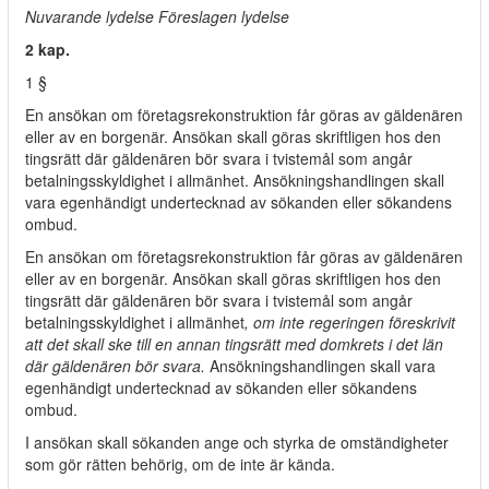
Nuvarande lydelse Föreslagen lydelse
2 kap.
1 §
En ansökan om företagsrekonstruktion får göras av gäldenären
eller av en borgenär. Ansökan skall göras skriftligen hos den
tingsrätt där gäldenären bör svara i tvistemål som angår
betalningsskyldighet i allmänhet. Ansökningshandlingen skall
vara egenhändigt undertecknad av sökanden eller sökandens
ombud.
En ansökan om företagsrekonstruktion får göras av gäldenären
eller av en borgenär. Ansökan skall göras skriftligen hos den
tingsrätt där gäldenären bör svara i tvistemål som angår
betalningsskyldighet i allmänhet
, om inte regeringen föreskrivit
att det skall ske till en annan tingsrätt med domkrets i det län
där gäldenären bör svara.
Ansökningshandlingen skall vara
egenhändigt undertecknad av sökanden eller sökandens
ombud.
I ansökan skall sökanden ange och styrka de omständigheter
som gör rätten behörig, om de inte är kända.