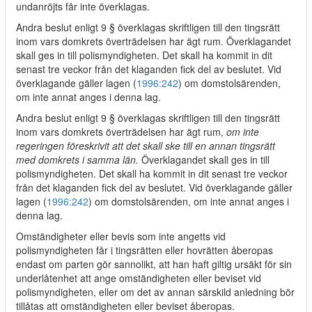
undanröjts får inte överklagas.
Andra beslut enligt 9 § överklagas skriftligen till den tingsrätt
inom vars domkrets överträdelsen har ägt rum. Överklagandet
skall ges in till polismyndigheten. Det skall ha kommit in dit
senast tre veckor från det klaganden fick del av beslutet. Vid
överklagande gäller lagen (
1996:242
) om domstolsärenden,
om inte annat anges i denna lag.
Andra beslut enligt 9 § överklagas skriftligen till den tingsrätt
inom vars domkrets överträdelsen har ägt rum,
om inte
regeringen föreskrivit att det skall ske till en annan tingsrätt
med domkrets i samma län.
Överklagandet skall ges in till
polismyndigheten. Det skall ha kommit in dit senast tre veckor
från det klaganden fick del av beslutet. Vid överklagande gäller
lagen (
1996:242
) om domstolsärenden, om inte annat anges i
denna lag.
Omständigheter eller bevis som inte angetts vid
polismyndigheten får i tingsrätten eller hovrätten åberopas
endast om parten gör sannolikt, att han haft giltig ursäkt för sin
underlåtenhet att ange omständigheten eller beviset vid
polismyndigheten, eller om det av annan särskild anledning bör
tillåtas att omständigheten eller beviset åberopas.