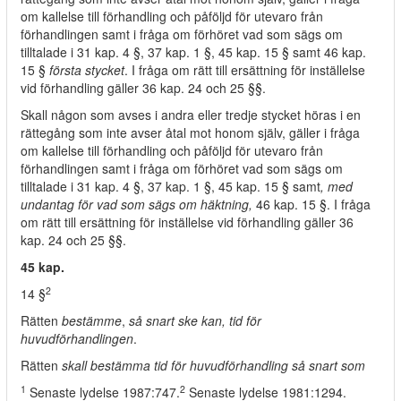
om kallelse till förhandling och påföljd för utevaro från
förhandlingen samt i fråga om förhöret vad som sägs om
tilltalade i 31 kap. 4 §, 37 kap. 1 §, 45 kap. 15 § samt 46 kap.
15 §
första stycket
. I fråga om rätt till ersättning för inställelse
vid förhandling gäller 36 kap. 24 och 25 §§.
Skall någon som avses i andra eller tredje stycket höras i en
rättegång som inte avser åtal mot honom själv, gäller i fråga
om kallelse till förhandling och påföljd för utevaro från
förhandlingen samt i fråga om förhöret vad som sägs om
tilltalade i 31 kap. 4 §, 37 kap. 1 §, 45 kap. 15 § samt
, med
undantag för vad som sägs om häktning,
46 kap. 15 §. I fråga
om rätt till ersättning för inställelse vid förhandling gäller 36
kap. 24 och 25 §§.
45 kap.
2
14 §
Rätten
bestämme
,
så snart ske kan, tid för
huvudförhandlingen
.
Rätten
skall bestämma tid för huvudförhandling så snart som
1
2
Senaste lydelse 1987:747.
Senaste lydelse 1981:1294.