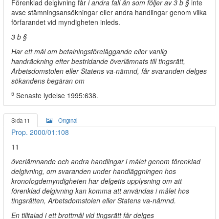
Förenklad delgivning får
i andra fall än som följer av 3 b §
inte
avse stämningsansökningar eller andra handlingar genom vilka
förfarandet vid myndigheten inleds.
3 b §
Har ett mål om betalningsföreläggande eller vanlig
handräckning efter bestridande överlämnats till tingsrätt,
Arbetsdomstolen eller Statens va-nämnd, får svaranden delges
sökandens begäran om
5
Senaste lydelse 1995:638.
Sida 11
Original
Prop. 2000/01:108
11
överlämnande och andra handlingar i målet genom förenklad
delgivning, om svaranden under handläggningen hos
kronofogdemyndigheten har delgetts upplysning om att
förenklad delgivning kan komma att användas i målet hos
tingsrätten, Arbetsdomstolen eller Statens va-nämnd.
En tilltalad i ett brottmål vid tingsrätt får delges