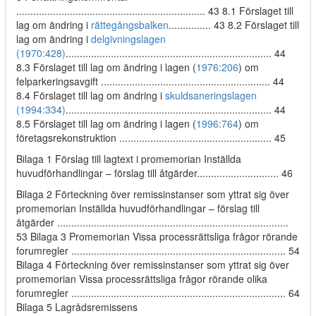
................................................................... 43 8.1 Förslaget till
lag om ändring i
rättegångsbalken
............... 43 8.2 Förslaget till
lag om ändring i
delgivningslagen
(1970:428)
......................................................................... 44
8.3 Förslaget till lag om ändring i lagen (
1976:206
) om
felparkeringsavgift ............................................................ 44
8.4 Förslaget till lag om ändring i
skuldsaneringslagen
(1994:334)
......................................................................... 44
8.5 Förslaget till lag om ändring i lagen (
1996:764
) om
företagsrekonstruktion ...................................................... 45
Bilaga 1 Förslag till lagtext i promemorian Inställda
huvudförhandlingar – förslag till åtgärder............................. 46
Bilaga 2 Förteckning över remissinstanser som yttrat sig över
promemorian Inställda huvudförhandlingar – förslag till
åtgärder ..................................................................................
53 Bilaga 3 Promemorian Vissa processrättsliga frågor rörande
forumregler ............................................................................ 54
Bilaga 4 Förteckning över remissinstanser som yttrat sig över
promemorian Vissa processrättsliga frågor rörande olika
forumregler ............................................................................ 64
Bilaga 5 Lagrådsremissens