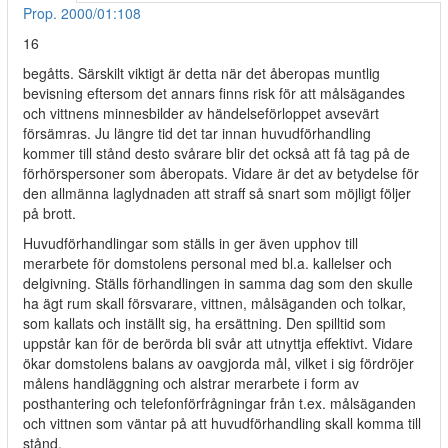
Prop. 2000/01:108
16
begåtts. Särskilt viktigt är detta när det åberopas muntlig
bevisning eftersom det annars finns risk för att målsägandes
och vittnens minnesbilder av händelseförloppet avsevärt
försämras. Ju längre tid det tar innan huvudförhandling
kommer till stånd desto svårare blir det också att få tag på de
förhörspersoner som åberopats. Vidare är det av betydelse för
den allmänna laglydnaden att straff så snart som möjligt följer
på brott.
Huvudförhandlingar som ställs in ger även upphov till
merarbete för domstolens personal med bl.a. kallelser och
delgivning. Ställs förhandlingen in samma dag som den skulle
ha ägt rum skall försvarare, vittnen, målsäganden och tolkar,
som kallats och inställt sig, ha ersättning. Den spilltid som
uppstår kan för de berörda bli svår att utnyttja effektivt. Vidare
ökar domstolens balans av oavgjorda mål, vilket i sig fördröjer
målens handläggning och alstrar merarbete i form av
posthantering och telefonförfrågningar från t.ex. målsäganden
och vittnen som väntar på att huvudförhandling skall komma till
stånd.