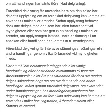
om att handlingen har sänts (förenklad delgivning).
Förenklad delgivning får användas bara om den sökte har
delgetts upplysning om att förenklad delgivning kan komma att
användas i målet eller ärendet. Sådan upplysning behöver
dock inte delges med den som har inlett förfarandet vid
myndigheten eller som har gett in en handling i målet eller
ärendet, om upplysningen lämnas i nära anslutning till att
ansökan eller handlingen har kommit in till myndigheten.
Förenklad delgivning får inte avse stämningsansökningar eller
andra handlingar genom vilka förfarandet vid myndigheten
inleds.
Har ett mål om betalningsföreläggande eller vanlig
handräckning efter bestridande överlämnats till tingsrätt,
Arbetsdomstolen eller Statens va-nämnd får dock svaranden
delges sökandens begäran om överlämnande och andra
handlingar i målet genom förenklad delgivning, om svaranden
under handläggningen hos kronofogdemyndigheten har
delgetts upplysning om att förenklad delgivning kan komma att
användas i målet hos tingsrätten, Arbetsdomstolen eller
Statens va-nämnd.