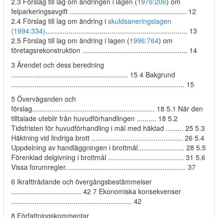
2.3 Förslag till lag om ändringen i lagen (
1976:206
) om
felparkeringsavgift ............................................................ 12
2.4 Förslag till lag om ändring i
skuldsaneringslagen
(1994:334)
......................................................................... 13
2.5 Förslag till lag om ändring i lagen (
1996:764
) om
företagsrekonstruktion ...................................................... 14
3 Ärendet och dess beredning
............................................................ 15 4 Bakgrund
......................................................................................... 15
5 Överväganden och
förslag............................................................... 18 5.1 När den
tilltalade uteblir från huvudförhandlingen .......... 18 5.2
Tidsfristen för huvudförhandling i mål med häktad ......... 25 5.3
Häktning vid lindriga brott ............................................... 26 5.4
Uppdelning av handläggningen i brottmål........................ 28 5.5
Förenklad delgivning i brottmål ....................................... 31 5.6
Vissa forumregler.............................................................. 37
6 Ikraftträdande och övergångsbestämmelser
.................................... 42 7 Ekonomiska konsekvenser
.............................................................. 42
8 Författningskommentar