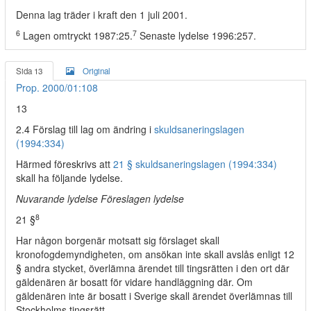
Denna lag träder i kraft den 1 juli 2001.
6
7
Lagen omtryckt 1987:25.
Senaste lydelse 1996:257.
Sida 13
Original
Prop. 2000/01:108
13
2.4 Förslag till lag om ändring i
skuldsaneringslagen
(1994:334)
Härmed föreskrivs att
21 § skuldsaneringslagen (1994:334)
skall ha följande lydelse.
Nuvarande lydelse Föreslagen lydelse
8
21 §
Har någon borgenär motsatt sig förslaget skall
kronofogdemyndigheten, om ansökan inte skall avslås enligt 12
§ andra stycket, överlämna ärendet till tingsrätten i den ort där
gäldenären är bosatt för vidare handläggning där. Om
gäldenären inte är bosatt i Sverige skall ärendet överlämnas till
Stockholms tingsrätt.