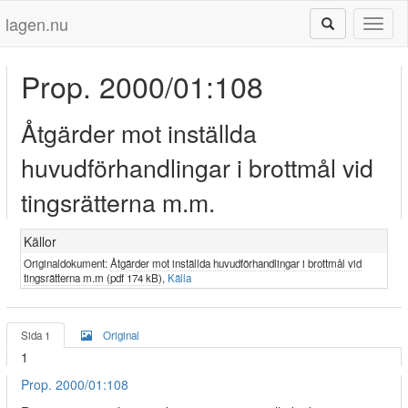
lagen.nu
Toggl
naviga
Prop. 2000/01:108
Åtgärder mot inställda
huvudförhandlingar i brottmål vid
tingsrätterna m.m.
Källor
Originaldokument:
Åtgärder mot inställda huvudförhandlingar i brottmål vid
tingsrätterna m.m (pdf 174 kB)
,
Källa
Sida 1
Original
1
Prop. 2000/01:108