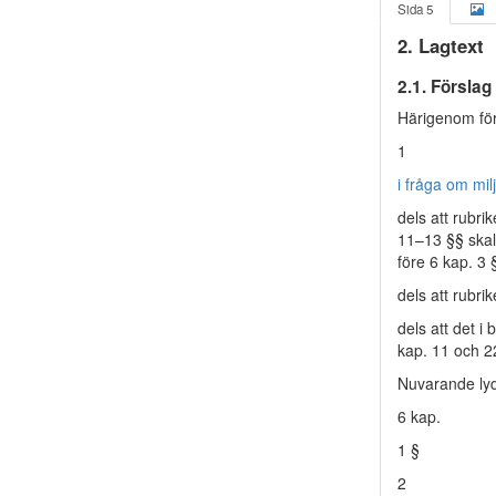
Sida 5
2. Lagtext
2.1. Förslag 
Härigenom för
1
i fråga om
mil
dels att rubri
11–13 §§ skal
före 6 kap. 3 
dels att rubri
dels att det i
kap. 11 och 22
Nuvarande lyd
6 kap.
1 §
2