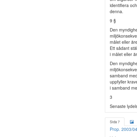
identifiera o
denna.
9 §
Den myndighet
miljökonsekve
målet eller är
Ett sådant st
i målet eller 
Den myndighet
miljökonsekven
samband med a
uppfyller krav
i samband med
3
Senaste lydel
Sida 7
Prop. 2003/0