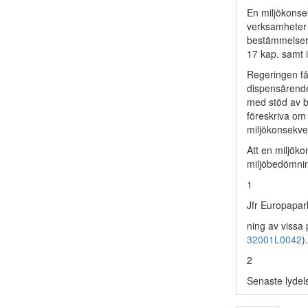
En miljökonsek
verksamheter e
bestämmelser i
17 kap. samt i
Regeringen får
dispensärenden
med stöd av b
föreskriva om 
miljökonsekve
Att en miljök
miljöbedömning
1
Jfr Europapar
ning av vissa
32001L0042
).
2
Senaste lydel