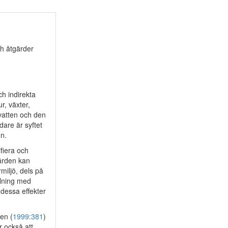
h åtgärder
ch indirekta
r, växter,
 vatten och den
dare är syftet
n.
fiera och
gärden kan
miljö, dels på
llning med
 dessa effekter
en (
1999:381
)
r också att