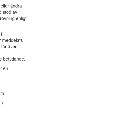
 eller ändra
d stöd av
rövning enligt
i
ar meddelats
 får även
re betydande.
r en
öm-
ex