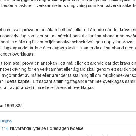
ch bedöma faktorer i verksamhetens omgivning som kan påverka säkerh
 som skall pröva en ansökan i ett mål eller ett ärende där det krävs e
nsbeskrivning skall genom ett särskilt beslut eller i samband med avgö
endet ta ställning till om miljökonsekvensbeskrivningen uppfyller kraven i
ällningstagande får inte överklagas särskilt utan endast i samband med 
ärendet överklagas.
 som skall pröva en ansökan i ett mål eller ett ärende där det krävs e
sbeskrivning för en verksamhet eller åtgärd skall genom ett särskilt bes
vgörandet av målet eller ärendet ta ställning till om miljökonsekvens
en i detta kapitel. Ett sådant ställningstagande får inte överklagas särsk
 att avgörandet i målet eller ärendet överklagas.
se 1999:385.
Original
4:116
Nuvarande lydelse Föreslagen lydelse