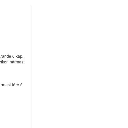
varande 6 kap.
briken närmast
ärmast före 6