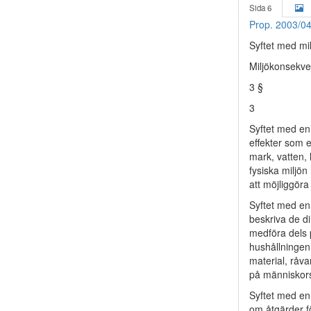
Sida 6
Prop. 2003/0
Syftet med mi
Miljökonsekv
3 §
3
Syftet med en 
effekter som 
mark, vatten, 
fysiska miljön
att möjliggör
Syftet med en 
beskriva de d
medföra dels p
hushållningen
material, råva
på människors
Syftet med en
om åtgärder fö