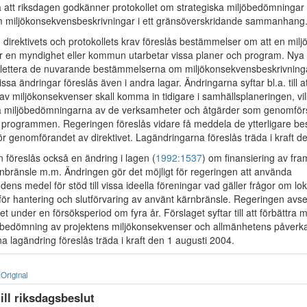
å att riksdagen godkänner protokollet om strategiska miljöbedömningar 
 miljökonsekvensbeskrivningar i ett gränsöverskridande sammanhang
d direktivets och protokollets krav föreslås bestämmelser om att en mi
är en myndighet eller kommun utarbetar vissa planer och program. Ny
lettera de nuvarande bestämmelserna om miljökonsekvensbeskrivning
issa ändringar föreslås även i andra lagar. Ändringarna syftar bl.a. till a
 miljökonsekvenser skall komma in tidigare i samhällsplaneringen, vilke
a miljöbedömningarna av de verksamheter och åtgärder som genomförs
r programmen. Regeringen föreslås vidare få meddela de ytterligare b
 genomförandet av direktivet. Lagändringarna föreslås träda i kraft de
n föreslås också en ändring i lagen (
1992:1537
) om finansiering av fram
rnbränsle m.m. Ändringen gör det möjligt för regeringen att använda
dens medel för stöd till vissa ideella föreningar vad gäller frågor om lok
ör hantering och slutförvaring av använt kärnbränsle. Regeringen avser
t under en försöksperiod om fyra år. Förslaget syftar till att förbättra 
ig bedömning av projektens miljökonsekvenser och allmänhetens påverk
 lagändring föreslås träda i kraft den 1 augusti 2004.
Original
till riksdagsbeslut