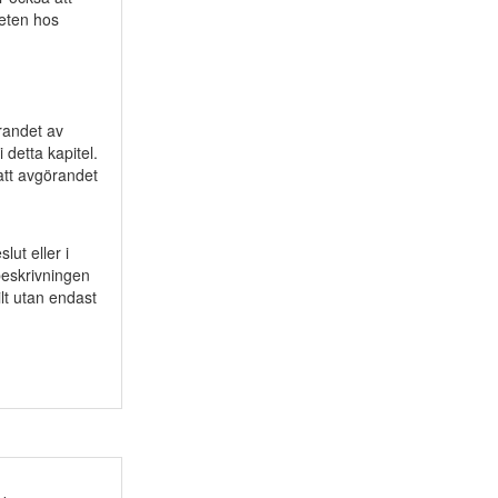
eten hos
n
randet av
 detta kapitel.
att avgörandet
n
lut eller i
beskrivningen
ilt utan endast