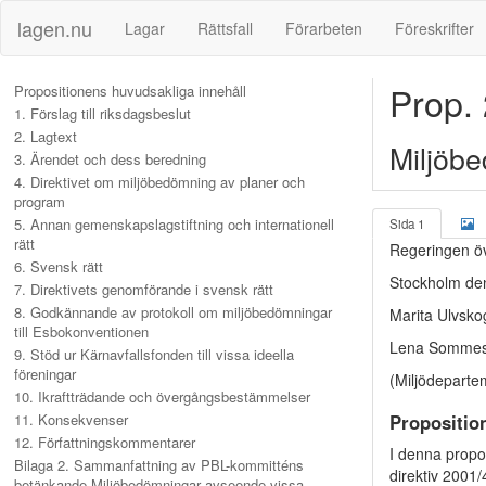
lagen.nu
Lagar
Rättsfall
Förarbeten
Föreskrifter
Prop.
Propositionens huvudsakliga innehåll
1. Förslag till riksdagsbeslut
2. Lagtext
Miljöb
3. Ärendet och dess beredning
4. Direktivet om miljöbedömning av planer och
program
5. Annan gemenskapslagstiftning och internationell
Sida 1
rätt
Regeringen öv
6. Svensk rätt
Stockholm de
7. Direktivets genomförande i svensk rätt
8. Godkännande av protokoll om miljöbedömningar
Marita Ulvsko
till Esbokonventionen
Lena Sommes
9. Stöd ur Kärnavfallsfonden till vissa ideella
föreningar
(Miljödeparte
10. Ikraftträdande och övergångsbestämmelser
11. Konsekvenser
Propositio
12. Författningskommentarer
I denna propo
Bilaga 2. Sammanfattning av PBL-kommitténs
direktiv 2001
betänkande Miljöbedömningar avseende vissa