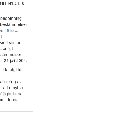
till FN/ECE:s
.
ljöbedömning
a bestämmelser
ar i
6 kap.
tt
t i sin tur
 enligt
estämmelser
n 21 juli 2004.
tida utgifter
alisering av
 att utnyttja
möjligheterna
an i denna