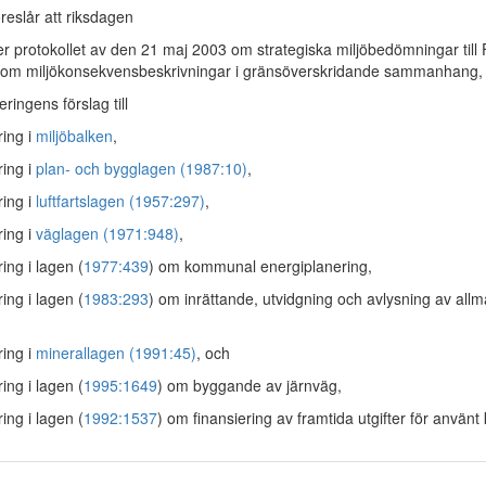
reslår att riksdagen
r protokollet av den 21 maj 2003 om strategiska miljöbedömningar till
 om miljökonsekvensbeskrivningar i gränsöverskridande sammanhang,
ringens förslag till
ring i
miljöbalken
,
ring i
plan- och bygglagen (1987:10)
,
ring i
luftfartslagen (1957:297)
,
ring i
väglagen (1971:948)
,
ing i lagen (
1977:439
) om kommunal energiplanering,
ing i lagen (
1983:293
) om inrättande, utvidgning och avlysning av allm
ring i
minerallagen (1991:45)
, och
ing i lagen (
1995:1649
) om byggande av järnväg,
ing i lagen (
1992:1537
) om finansiering av framtida utgifter för använt