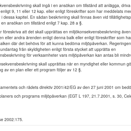
vensbeskrivning skall ingå i en ansökan om tillstånd att anlägga, driva
nligt 9, 11 eller 12 kap. eller enligt föreskrifter som har meddelats me
 dessa kapitel. En sådan beskrivning skall finnas även vid tillåtlighetsp
 en ansökan om tillstånd enligt 7 kap. 28 a §.
 föreskriva att det skall upprättas en miljökonsekvensbeskrivning även 
 eller andra ärenden enligt denna balk eller enligt föreskrifter som h
alken där det behövs för att kunna bedöma miljöpåverkan. Regeringen
undantag från skyldigheten enligt första stycket att upprätta en
nsbeskrivning för verksamheter vars miljöpåverkan kan antas bli mind
onsekvensbeskrivning skall upprättas när en myndighet eller kommun gö
 av en plan eller ett program följer av 12 §.
lamentets och rådets direktiv 2001/42/EG av den 27 juni 2001 om bed
 planers och programs miljöpåverkan (EGT L 197, 21.7.2001, s. 30, Cel
se 2002:175.