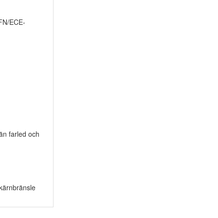
 FN/ECE-
än farled och
 kärnbränsle