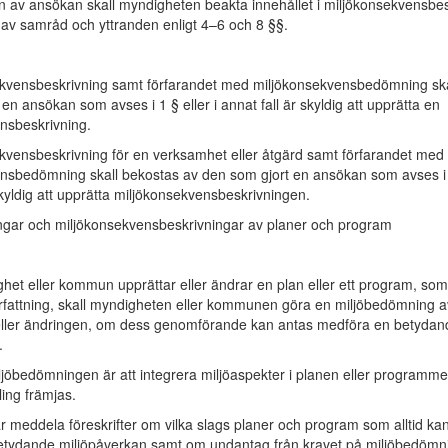
n av ansökan skall myndigheten beakta innehållet i miljökonsekvensbe
t av samråd och yttranden enligt 4–6 och 8 §§.
kvensbeskrivning samt förfarandet med miljökonsekvensbedömning ska
en ansökan som avses i 1 § eller i annat fall är skyldig att upprätta en
nsbeskrivning.
kvensbeskrivning för en verksamhet eller åtgärd samt förfarandet med
nsbedömning skall bekostas av den som gjort en ansökan som avses i 1
skyldig att upprätta miljökonsekvensbeskrivningen.
gar och miljökonsekvensbeskrivningar av planer och program
het eller kommun upprättar eller ändrar en plan eller ett program, som 
örfattning, skall myndigheten eller kommunen göra en miljöbedömning a
ller ändringen, om dess genomförande kan antas medföra en betydan
.
ljöbedömningen är att integrera miljöaspekter i planen eller programmet
ling främjas.
r meddela föreskrifter om vilka slags planer och program som alltid ka
tydande miljöpåverkan samt om undantag från kravet på miljöbedömn