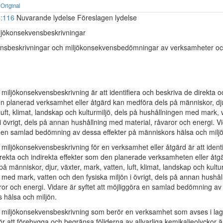
Original
4:116
Nuvarande lydelse Föreslagen lydelse
ljökonsekvensbeskrivningar
ensbeskrivningar och miljökonsekvensbedömningar av verksamheter oc
miljökonsekvensbeskrivning är att identifiera och beskriva de direkta o
en planerad verksamhet eller åtgärd kan medföra dels på människor, dju
luft, klimat, landskap och kulturmiljö, dels på hushållningen med mark,
 i övrigt, dels på annan hushållning med material, råvaror och energi. Vi
a en samlad bedömning av dessa effekter på människors hälsa och miljö
miljökonsekvensbeskrivning för en verksamhet eller åtgärd är att identi
irekta och indirekta effekter som den planerade verksamheten eller åt
å människor, djur, växter, mark, vatten, luft, klimat, landskap och kultur
 med mark, vatten och den fysiska miljön i övrigt, dels på annan hushå
ror och energi. Vidare är syftet att möjliggöra en samlad bedömning av
 hälsa och miljön.
 miljökonsekvensbeskrivning som berör en verksamhet som avses i lag
r att förebygga och begränsa följderna av allvarliga kemikalieolyckor ä