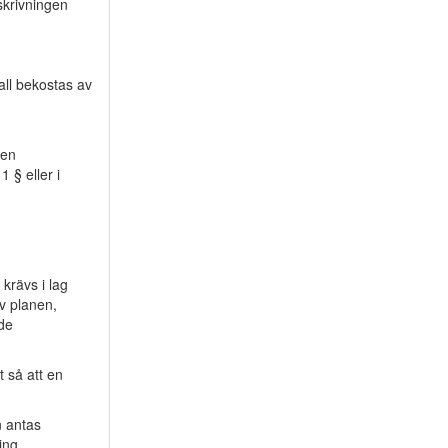
skrivningen
ll bekostas av
 en
 § eller i
krävs i lag
v planen,
de
 så att en
n antas
ing.