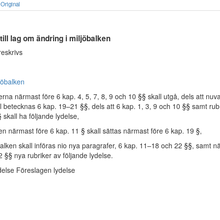
Original
till lag om ändring i miljöbalken
eskrivs
jöbalken
kerna närmast före 6 kap. 4, 5, 7, 8, 9 och 10 §§ skall utgå, dels att nu
l betecknas 6 kap. 19–21 §§, dels att 6 kap. 1, 3, 9 och 10 §§ samt ru
§ skall ha följande lydelse,
ken närmast före 6 kap. 11 § skall sättas närmast före 6 kap. 19 §,
 balken skall införas nio nya paragrafer, 6 kap. 11–18 och 22 §§, samt n
 §§ nya rubriker av följande lydelse.
else Föreslagen lydelse