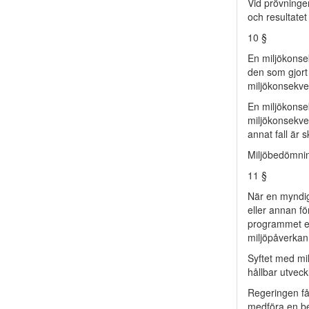
Vid prövninge
och resultate
10 §
En miljökonse
den som gjort 
miljökonsekve
En miljökonse
miljökonsekve
annat fall är 
Miljöbedömnin
11 §
När en myndig
eller annan f
programmet e
miljöpåverkan
Syftet med mi
hållbar utveck
Regeringen få
medföra en be