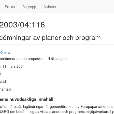
Praxis
Begrepp
Nyheter
 2003/04:116
edömningar av planer och program
Original
erlämnar denna proposition till riksdagen.
n 11 mars 2004
g
tad
mentet)
nens huvudsakliga innehåll
sition föreslås lagändringar för genomförandet av Europaparlamentets
/42/EG om bedömning av vissa planers och programs miljöpåverkan. I p