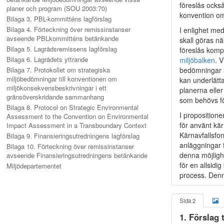
föreslås ocks
planer och program (SOU 2003:70)
konvention om
Bilaga 3. PBL-kommitténs lagförslag
Bilaga 4. Förteckning över remissinstanser
I enlighet me
avseende PBLkommitténs betänkande
skall göras n
Bilaga 5. Lagrådsremissens lagförslag
föreslås komp
Bilaga 6. Lagrådets yttrande
miljöbalken
. V
Bilaga 7. Protokollet om strategiska
bedömningar av
miljöbedömningar till konventionen om
kan underlätt
miljökonsekvensbeskrivningar i ett
planerna elle
gränsöverskridande sammanhang
som behövs för
Bilaga 8. Protocol on Strategic Environmental
I propositione
Assessment to the Convention on Environmental
för använt kä
Impact Assessment in a Transboundary Context
Kärnavfallsfon
Bilaga 9. Finansieringsutredningens lagförslag
anläggningar f
Bilaga 10. Förteckning över remissinstanser
denna möjlighe
avseende Finansieringsutredningens betänkande
för en allsid
Miljödepartementet
process. Denna
Sida 2
1. Förslag 