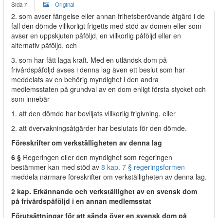
Sida 7
Original
2. som avser fängelse eller annan frihetsberövande åtgärd i de
fall den dömde villkorligt frigetts med stöd av domen eller som
avser en uppskjuten påföljd, en villkorlig påföljd eller en
alternativ påföljd, och
3. som har fått laga kraft. Med en utländsk dom på
frivårdspåföljd avses i denna lag även ett beslut som har
meddelats av en behörig myndighet i den andra
medlemsstaten på grundval av en dom enligt första stycket och
som innebär
1. att den dömde har beviljats villkorlig frigivning, eller
2. att övervakningsåtgärder har beslutats för den dömde.
Föreskrifter om verkställigheten av denna lag
6 §
Regeringen eller den myndighet som regeringen
bestämmer kan med stöd av
8 kap. 7 § regeringsformen
meddela närmare föreskrifter om verkställigheten av denna lag.
2 kap. Erkännande och verkställighet av en svensk dom
på frivårdspåföljd i en annan medlemsstat
Förutsättningar för att sända över en svensk dom på