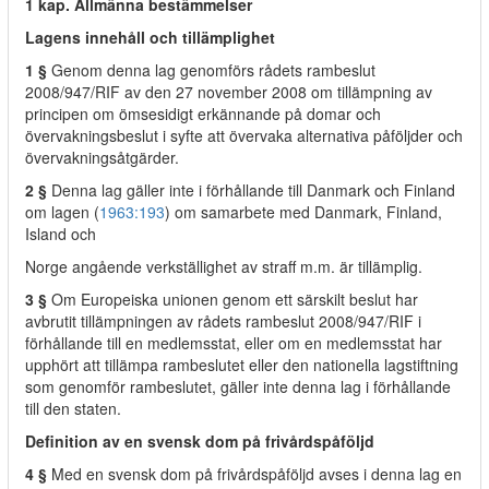
1 kap. Allmänna bestämmelser
Lagens innehåll och tillämplighet
1 §
Genom denna lag genomförs rådets rambeslut
2008/947/RIF av den 27 november 2008 om tillämpning av
principen om ömsesidigt erkännande på domar och
övervakningsbeslut i syfte att övervaka alternativa påföljder och
övervakningsåtgärder.
2 §
Denna lag gäller inte i förhållande till Danmark och Finland
om lagen (
1963:193
) om samarbete med Danmark, Finland,
Island och
Norge angående verkställighet av straff m.m. är tillämplig.
3 §
Om Europeiska unionen genom ett särskilt beslut har
avbrutit tillämpningen av rådets rambeslut 2008/947/RIF i
förhållande till en medlemsstat, eller om en medlemsstat har
upphört att tillämpa rambeslutet eller den nationella lagstiftning
som genomför rambeslutet, gäller inte denna lag i förhållande
till den staten.
Definition av en svensk dom på frivårdspåföljd
4 §
Med en svensk dom på frivårdspåföljd avses i denna lag en