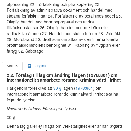
utpressning 22. Förfalskning och piratkopiering 23.
Förfalskning av administrativa dokument och handel med
sådana förfalskningar 24. Förfalskning av betalningsmedel 25.
Olaglig handel med hormonpreparat och andra
tillväxtsubstanser 26. Olaglig handel med nukleära eller
radioaktiva ämnen 27. Handel med stulna fordon 28. Våldtäkt
29. Mordbrand 30. Brott som omfattas av den internationella
brottmålsdomstolens behörighet 31. Kapning av flygplan eller
fartyg 32. Sabotage
Sida 15
Original
2.2. Förslag till lag om ändring i lagen (1978:801) om
internationellt samarbete rörande kriminalvård i frihet
Härigenom föreskrivs att
30 §
lagen (
1978:801
) om
internationellt samarbete rörande kriminalvård i frihet ska ha
följande lydelse.
Nuvarande lydelse Föreslagen lydelse
30 §
Denna lag gäller
ej
i fråga om verkställighet eller annan åtgärd