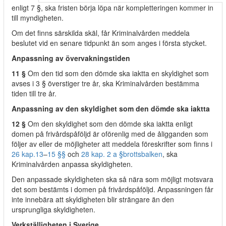
enligt 7 §, ska fristen börja löpa när kompletteringen kommer in
till myndigheten.
Om det finns särskilda skäl, får Kriminalvården meddela
beslutet vid en senare tidpunkt än som anges i första stycket.
Anpassning av övervakningstiden
11 §
Om den tid som den dömde ska iaktta en skyldighet som
avses i 3 § överstiger tre år, ska Kriminalvården bestämma
tiden till tre år.
Anpassning av den skyldighet som den dömde ska iaktta
12 §
Om den skyldighet som den dömde ska iaktta enligt
domen på frivårdspåföljd är oförenlig med de åligganden som
följer av eller de möjligheter att meddela föreskrifter som finns i
26 kap.
13
–
15 §§
och
28 kap. 2 a §
brottsbalken
, ska
Kriminalvården anpassa skyldigheten.
Den anpassade skyldigheten ska så nära som möjligt motsvara
det som bestämts i domen på frivårdspåföljd. Anpassningen får
inte innebära att skyldigheten blir strängare än den
ursprungliga skyldigheten.
Verkställigheten i Sverige