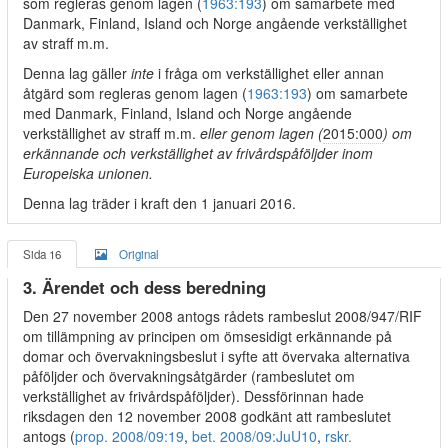
som regleras genom lagen (
1963:193
) om samarbete med
Danmark, Finland, Island och Norge angående verkställighet
av straff m.m.
Denna lag gäller
inte
i fråga om verkställighet eller annan
åtgärd som regleras genom lagen (
1963:193
) om samarbete
med Danmark, Finland, Island och Norge angående
verkställighet av straff m.m.
eller genom lagen (
2015:000
) om
erkännande och verkställighet av frivårdspåföljder inom
Europeiska unionen.
Denna lag träder i kraft den 1 januari 2016.
Sida 16
Original
3. Ärendet och dess beredning
Den 27 november 2008 antogs rådets rambeslut 2008/947/RIF
om tillämpning av principen om ömsesidigt erkännande på
domar och övervakningsbeslut i syfte att övervaka alternativa
påföljder och övervakningsåtgärder (rambeslutet om
verkställighet av frivårdspåföljder). Dessförinnan hade
riksdagen den 12 november 2008 godkänt att rambeslutet
antogs (
prop. 2008/09:19
,
bet. 2008/09:JuU10
,
rskr.