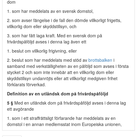
dom
1. som har meddelats av en svensk domstol,
2. som avser fängelse i de fall den dömde villkorligt frigetts,
villkorlig dom eller skyddstillsyn, och
3. som har fått laga kraft. Med en svensk dom på
frivårdspåföljd avses i denna lag även ett
1. beslut om villkorlig frigivning, eller
2. beslut som har meddelats med stöd av
brottsbalken
i
samband med verkställigheten av en påföljd som avses i första
stycket 2 och som inte innebär att en villkorlig dom eller
skyddstillsyn undanröjts eller att villkorligt medgiven frihet
förklarats förverkad.
Definition av en utländsk dom på frivårdspåföljd
5 §
Med en utländsk dom på frivårdspåföljd avses i denna lag
ett avgörande
1. som i ett straffrättsligt förfarande har meddelats av en
domstol i en annan medlemsstat inom Europeiska unionen,