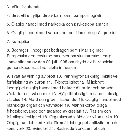
3. Människohandel
4. Sexuellt utnyttjande av barn samt barnpornografi
5. Olaglig handel med narkotika och psykotropa ämnen
6. Olaglig handel med vapen, ammunition och sprängmedel
7. Korruption
8. Bedrägeri, inbegripet bedrägeri som riktar sig mot
Europeiska gemenskapernas ekonomiska intressen enligt
konventionen av den 26 juli 1995 om skydd av Europeiska
gemenskapernas finansiella intressen
9. Tvätt av vinning av brott 10. Penningförfalskning, inklusive
förfalskning av euron 11. IT-brottslighet 12. Miljöbrott,
inbegripet olaglig handel med hotade djurarter och hotade
växtarter och växtsorter 13. Hjälp till olovlig inresa och olovlig
vistelse 14. Mord och grov misshandel 15. Olaglig handel med
mänskliga organ och vävnader 16. Människorov, olaga
frihetsberövande och tagande av gisslan 17. Rasism och
främlingsfientlighet 18. Organiserad stöld eller väpnat rån 19.
Olaglig handel med kulturföremål, inbegripet antikviteter och
konstverk 20. Svindleri 21. Beskyddarverksamhet och