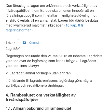
Den föreslagna lagen om erkännande och verkställighet av
frivårdspåföljder inom Europeiska unionen innebär att en
förvaltningsuppgift som innefattar myndighetsutövning mot
enskild överlåts till en annan stat. Lagen bör därför beslutas
med kvalificerad majoritet i riksdagen (
10 kap. 8 §
regeringsformen
).
Sida 17
Original
Lagrådet
Regeringen beslutade den 21 maj 2015 att inhämta Lagrådets
yttrande över de lagförslag som finns i
bilaga 6
. Lagrådets
yttrande finns i
bilaga
7
. Lagrådet lämnar förslagen utan erinran.
I förhållande till lagrådsremissens lagförslag görs några
språkliga och redaktionella ändringar.
4. Rambeslutet om verkställighet av
frivårdspåföljder
4.1. Allmän bakgrund till rambeslutet