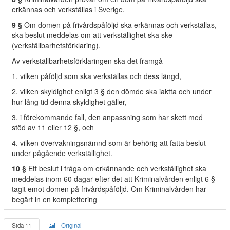
erkännas och verkställas i Sverige.
9 §
Om domen på frivårdspåföljd ska erkännas och verkställas,
ska beslut meddelas om att verkställighet ska ske
(verkställbarhetsförklaring).
Av verkställbarhetsförklaringen ska det framgå
1. vilken påföljd som ska verkställas och dess längd,
2. vilken skyldighet enligt 3 § den dömde ska iaktta och under
hur lång tid denna skyldighet gäller,
3. i förekommande fall, den anpassning som har skett med
stöd av 11 eller 12 §, och
4. vilken övervakningsnämnd som är behörig att fatta beslut
under pågående verkställighet.
10 §
Ett beslut i fråga om erkännande och verkställighet ska
meddelas inom 60 dagar efter det att Kriminalvården enligt 6 §
tagit emot domen på frivårdspåföljd. Om Kriminalvården har
begärt in en komplettering
Sida 11
Original