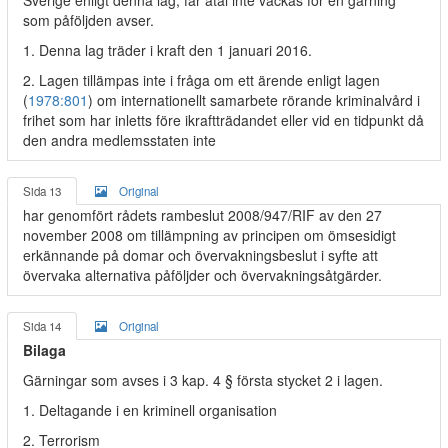
Sverige enligt denna lag, får åtal inte väckas för en gärning
som påföljden avser.
1. Denna lag träder i kraft den 1 januari 2016.
2. Lagen tillämpas inte i fråga om ett ärende enligt lagen
(
1978:801
) om internationellt samarbete rörande kriminalvård i
frihet som har inletts före ikraftträdandet eller vid en tidpunkt då
den andra medlemsstaten inte
Sida 13
Original
har genomfört rådets rambeslut 2008/947/RIF av den 27
november 2008 om tillämpning av principen om ömsesidigt
erkännande på domar och övervakningsbeslut i syfte att
övervaka alternativa påföljder och övervakningsåtgärder.
Sida 14
Original
Bilaga
Gärningar som avses i 3 kap. 4 § första stycket 2 i lagen.
1. Deltagande i en kriminell organisation
2. Terrorism