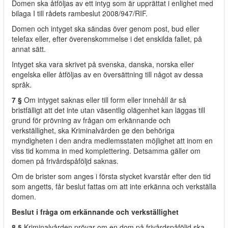
Domen ska åtföljas av ett intyg som är upprättat i enlighet med
bilaga I till rådets rambeslut 2008/947/RIF.
Domen och intyget ska sändas över genom post, bud eller
telefax eller, efter överenskommelse i det enskilda fallet, på
annat sätt.
Intyget ska vara skrivet på svenska, danska, norska eller
engelska eller åtföljas av en översättning till något av dessa
språk.
7 §
Om intyget saknas eller till form eller innehåll är så
bristfälligt att det inte utan väsentlig olägenhet kan läggas till
grund för prövning av frågan om erkännande och
verkställighet, ska Kriminalvården ge den behöriga
myndigheten i den andra medlemsstaten möjlighet att inom en
viss tid komma in med komplettering. Detsamma gäller om
domen på frivårdspåföljd saknas.
Om de brister som anges i första stycket kvarstår efter den tid
som angetts, får beslut fattas om att inte erkänna och verkställa
domen.
Beslut i fråga om erkännande och verkställighet
8 §
Kriminalvården prövar om en dom på frivårdspåföljd ska