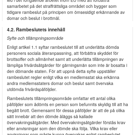
led i det fortgående arbetet inom EU med att förbättra
samarbetet på det straffrättsliga området och bygger som
tidigare rambeslut på principen om ömsesidigt erkännande av
domar och beslut i brottmål.
4.2. Rambeslutets innehåll
Syfte och tillämpningsområde
Enligt artikel 1.1 syftar rambeslutet till att underlätta dömda
personers sociala återanpassning, att förbättra skyddet för
brottsoffer och allmänhet samt att underlätta tillämpningen av
lämpliga frivårdsåtgärder för gärningsmän som inte är bosatta i
den dömande staten. För att uppnå detta syfte uppställer
rambeslutet regler enligt vilka en medlemsstat ska erkänna
andra medlemsstaters domar och beslut samt övervaka
utdömda frivårdspåföljder.
Rambeslutets tillämpningsområde omfattar ett antal olika
påföljder som ådömts en person som befunnits skyldig till att ha
begått brott. Gemensamt för dessa påföljder är att de på olika
sätt innebär att den dömde åläggs så kallade
övervakningsåtgärder. Med övervakningsåtgärder förstås krav
eller anvisningar som den dömde ska följa. Vilka krav eller
anvisningar som måste kunna övervakas enligt rambeslutet