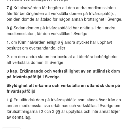
7 §
Kriminalvården får begära att den andra medlemsstaten
återför behörigheten att verkställa domen på frivårdspåföljd,
om den dömde är åtalad för någon annan brottslighet i Sverige.
8 §
Sedan domen på frivårdspåföljd har erkänts i den andra
medlemsstaten, får den verkställas i Sverige
1. om Kriminalvården enligt 6 § andra stycket har upphävt
beslutet om översändande, eller
2. om den andra staten har beslutat att återföra behörigheten
att verkställa domen till Sverige.
3 kap. Erkännande och verkställighet av en utländsk dom
på frivårdspåföljd i Sverige
Skyldighet att erkänna och verkställa en utländsk dom på
frivårdspåföljd
1 §
En utländsk dom på frivårdspåföljd som sänds över från en
annan medlemsstat ska erkännas och verkställas i Sverige om
förutsättningarna i 2 och 3 §§ är uppfyllda och inte annat följer
av denna lag.