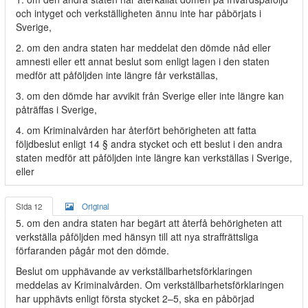
och intyget och verkställigheten ännu inte har påbörjats i
Sverige,
2. om den andra staten har meddelat den dömde nåd eller
amnesti eller ett annat beslut som enligt lagen i den staten
medför att påföljden inte längre får verkställas,
3. om den dömde har avvikit från Sverige eller inte längre kan
påträffas i Sverige,
4. om Kriminalvården har återfört behörigheten att fatta
följdbeslut enligt 14 § andra stycket och ett beslut i den andra
staten medför att påföljden inte längre kan verkställas i Sverige,
eller
Sida 12
Original
5. om den andra staten har begärt att återfå behörigheten att
verkställa påföljden med hänsyn till att nya straffrättsliga
förfaranden pågår mot den dömde.
Beslut om upphävande av verkställbarhetsförklaringen
meddelas av Kriminalvården. Om verkställbarhetsförklaringen
har upphävts enligt första stycket 2–5, ska en påbörjad