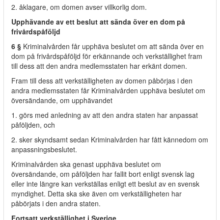
2. åklagare, om domen avser villkorlig dom.
Upphävande av ett beslut att sända över en dom på
frivårdspåföljd
6 §
Kriminalvården får upphäva beslutet om att sända över en
dom på frivårdspåföljd för erkännande och verkställighet fram
till dess att den andra medlemsstaten har erkänt domen.
Fram till dess att verkställigheten av domen påbörjas i den
andra medlemsstaten får Kriminalvården upphäva beslutet om
översändande, om upphävandet
1. görs med anledning av att den andra staten har anpassat
påföljden, och
2. sker skyndsamt sedan Kriminalvården har fått kännedom om
anpassningsbeslutet.
Kriminalvården ska genast upphäva beslutet om
översändande, om påföljden har fallit bort enligt svensk lag
eller inte längre kan verkställas enligt ett beslut av en svensk
myndighet. Detta ska ske även om verkställigheten har
påbörjats i den andra staten.
Fortsatt verkställighet i Sverige