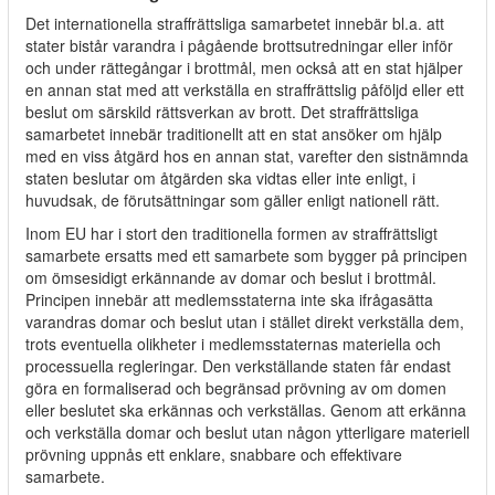
Det internationella straffrättsliga samarbetet innebär bl.a. att
stater bistår varandra i pågående brottsutredningar eller inför
och under rättegångar i brottmål, men också att en stat hjälper
en annan stat med att verkställa en straffrättslig påföljd eller ett
beslut om särskild rättsverkan av brott. Det straffrättsliga
samarbetet innebär traditionellt att en stat ansöker om hjälp
med en viss åtgärd hos en annan stat, varefter den sistnämnda
staten beslutar om åtgärden ska vidtas eller inte enligt, i
huvudsak, de förutsättningar som gäller enligt nationell rätt.
Inom EU har i stort den traditionella formen av straffrättsligt
samarbete ersatts med ett samarbete som bygger på principen
om ömsesidigt erkännande av domar och beslut i brottmål.
Principen innebär att medlemsstaterna inte ska ifrågasätta
varandras domar och beslut utan i stället direkt verkställa dem,
trots eventuella olikheter i medlemsstaternas materiella och
processuella regleringar. Den verkställande staten får endast
göra en formaliserad och begränsad prövning av om domen
eller beslutet ska erkännas och verkställas. Genom att erkänna
och verkställa domar och beslut utan någon ytterligare materiell
prövning uppnås ett enklare, snabbare och effektivare
samarbete.