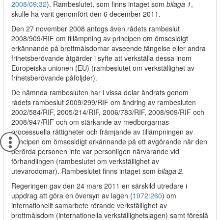
2008/09:32
). Rambeslutet, som finns intaget som
bilaga 1
,
skulle ha varit genomfört den 6 december 2011.
Den 27 november 2008 antogs även rådets rambeslut
2008/909/RIF om tillämpning av principen om ömsesidigt
erkännande på brottmålsdomar avseende fängelse eller andra
frihetsberövande åtgärder i syfte att verkställa dessa inom
Europeiska unionen (EU) (rambeslutet om verkställighet av
frihetsberövande påföljder).
De nämnda rambesluten har i vissa delar ändrats genom
rådets rambeslut 2009/299/RIF om ändring av rambesluten
2002/584/RIF, 2005/214/RIF, 2006/783/RIF, 2008/909/RIF och
2008/947/RIF och om stärkande av medborgarnas
processuella rättigheter och främjande av tillämpningen av
principen om ömsesidigt erkännande på ett avgörande när den
berörda personen inte var personligen närvarande vid
förhandlingen (rambeslutet om verkställighet av
utevarodomar). Rambeslutet finns intaget som
bilaga 2.
Regeringen gav den 24 mars 2011 en särskild utredare i
uppdrag att göra en översyn av lagen (
1972:260
) om
internationellt samarbete rörande verkställighet av
brottmålsdom (internationella verkställighetslagen) samt föreslå