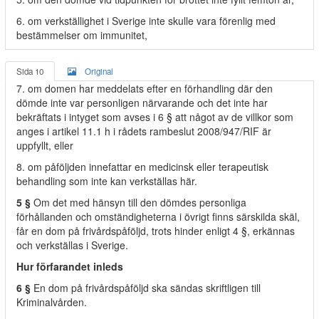
6. om verkställighet i Sverige inte skulle vara förenlig med
bestämmelser om immunitet,
Sida 10
Original
7. om domen har meddelats efter en förhandling där den
dömde inte var personligen närvarande och det inte har
bekräftats i intyget som avses i 6 § att något av de villkor som
anges i artikel 11.1 h i rådets rambeslut 2008/947/RIF är
uppfyllt, eller
8. om påföljden innefattar en medicinsk eller terapeutisk
behandling som inte kan verkställas här.
5 §
Om det med hänsyn till den dömdes personliga
förhållanden och omständigheterna i övrigt finns särskilda skäl,
får en dom på frivårdspåföljd, trots hinder enligt 4 §, erkännas
och verkställas i Sverige.
Hur förfarandet inleds
6 §
En dom på frivårdspåföljd ska sändas skriftligen till
Kriminalvården.