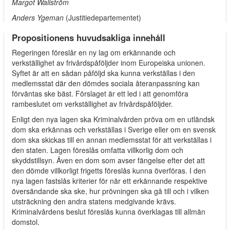
Margot Wallström
Anders Ygeman
(Justitiedepartementet)
Propositionens huvudsakliga innehåll
Regeringen föreslår en ny lag om erkännande och
verkställighet av frivårdspåföljder inom Europeiska unionen.
Syftet är att en sådan påföljd ska kunna verkställas i den
medlemsstat där den dömdes sociala återanpassning kan
förväntas ske bäst. Förslaget är ett led i att genomföra
rambeslutet om verkställighet av frivårdspåföljder.
Enligt den nya lagen ska Kriminalvården pröva om en utländsk
dom ska erkännas och verkställas i Sverige eller om en svensk
dom ska skickas till en annan medlemsstat för att verkställas i
den staten. Lagen föreslås omfatta villkorlig dom och
skyddstillsyn. Även en dom som avser fängelse efter det att
den dömde villkorligt frigetts föreslås kunna överföras. I den
nya lagen fastslås kriterier för när ett erkännande respektive
översändande ska ske, hur prövningen ska gå till och i vilken
utsträckning den andra statens medgivande krävs.
Kriminalvårdens beslut föreslås kunna överklagas till allmän
domstol.