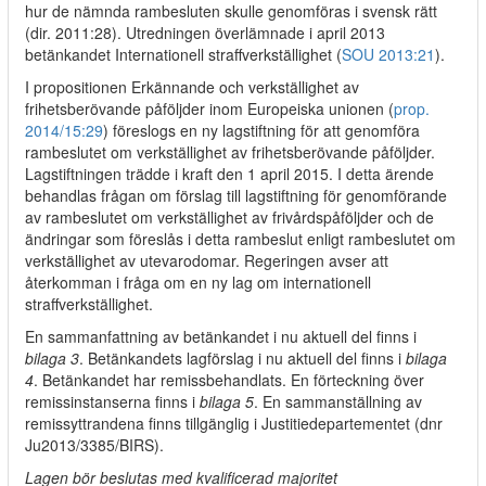
hur de nämnda rambesluten skulle genomföras i svensk rätt
(dir. 2011:28). Utredningen överlämnade i april 2013
betänkandet Internationell straffverkställighet (
SOU 2013:21
).
I propositionen Erkännande och verkställighet av
frihetsberövande påföljder inom Europeiska unionen (
prop.
2014/15:29
) föreslogs en ny lagstiftning för att genomföra
rambeslutet om verkställighet av frihetsberövande påföljder.
Lagstiftningen trädde i kraft den 1 april 2015. I detta ärende
behandlas frågan om förslag till lagstiftning för genomförande
av rambeslutet om verkställighet av frivårdspåföljder och de
ändringar som föreslås i detta rambeslut enligt rambeslutet om
verkställighet av utevarodomar. Regeringen avser att
återkomman i fråga om en ny lag om internationell
straffverkställighet.
En sammanfattning av betänkandet i nu aktuell del finns i
bilaga 3
. Betänkandets lagförslag i nu aktuell del finns i
bilaga
4
. Betänkandet har remissbehandlats. En förteckning över
remissinstanserna finns i
bilaga 5
. En sammanställning av
remissyttrandena finns tillgänglig i Justitiedepartementet (dnr
Ju2013/3385/BIRS).
Lagen bör beslutas med kvalificerad majoritet