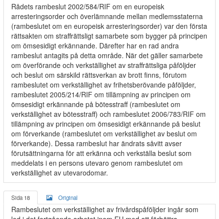
Rådets rambeslut 2002/584/RIF om en europeisk
arresteringsorder och överlämnande mellan medlemsstaterna
(rambeslutet om en europeisk arresteringsorder) var den första
rättsakten om straffrättsligt samarbete som bygger på principen
om ömsesidigt erkännande. Därefter har en rad andra
rambeslut antagits på detta område. När det gäller samarbete
om överförande och verkställighet av straffrättsliga påföljder
och beslut om särskild rättsverkan av brott finns, förutom
rambeslutet om verkställighet av frihetsberövande påföljder,
rambeslutet 2005/214/RIF om tillämpning av principen om
ömsesidigt erkännande på bötesstraff (rambeslutet om
verkställighet av bötesstraff) och rambeslutet 2006/783/RIF om
tillämpning av principen om ömsesidigt erkännande på beslut
om förverkande (rambeslutet om verkställighet av beslut om
förverkande). Dessa rambeslut har ändrats såvitt avser
förutsättningarna för att erkänna och verkställa beslut som
meddelats i en persons utevaro genom rambeslutet om
verkställighet av utevarodomar.
Sida 18
Original
Rambeslutet om verkställighet av frivårdspåföljder ingår som