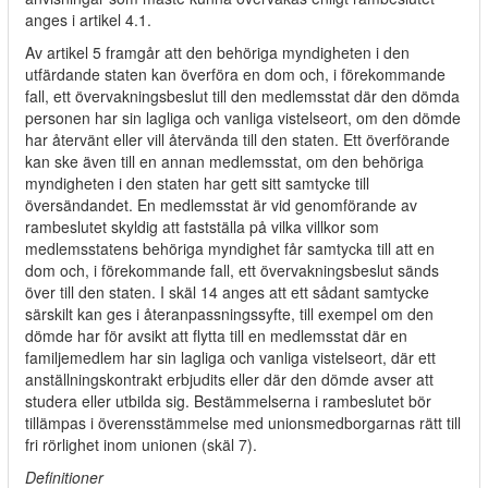
anges i artikel 4.1.
Av artikel 5 framgår att den behöriga myndigheten i den
utfärdande staten kan överföra en dom och, i förekommande
fall, ett övervakningsbeslut till den medlemsstat där den dömda
personen har sin lagliga och vanliga vistelseort, om den dömde
har återvänt eller vill återvända till den staten. Ett överförande
kan ske även till en annan medlemsstat, om den behöriga
myndigheten i den staten har gett sitt samtycke till
översändandet. En medlemsstat är vid genomförande av
rambeslutet skyldig att fastställa på vilka villkor som
medlemsstatens behöriga myndighet får samtycka till att en
dom och, i förekommande fall, ett övervakningsbeslut sänds
över till den staten. I skäl 14 anges att ett sådant samtycke
särskilt kan ges i återanpassningssyfte, till exempel om den
dömde har för avsikt att flytta till en medlemsstat där en
familjemedlem har sin lagliga och vanliga vistelseort, där ett
anställningskontrakt erbjudits eller där den dömde avser att
studera eller utbilda sig. Bestämmelserna i rambeslutet bör
tillämpas i överensstämmelse med unionsmedborgarnas rätt till
fri rörlighet inom unionen (skäl 7).
Definitioner