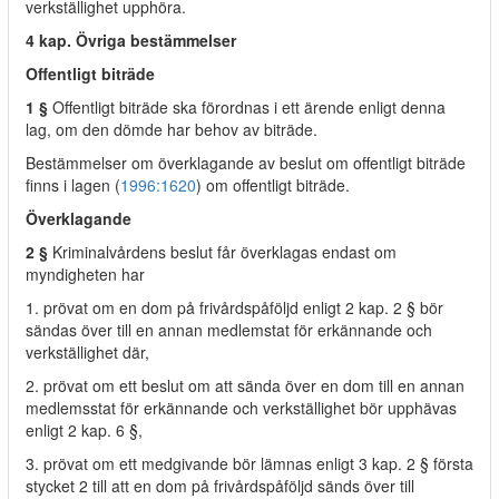
verkställighet upphöra.
4 kap. Övriga bestämmelser
Offentligt biträde
1 §
Offentligt biträde ska förordnas i ett ärende enligt denna
lag, om den dömde har behov av biträde.
Bestämmelser om överklagande av beslut om offentligt biträde
finns i lagen (
1996:1620
) om offentligt biträde.
Överklagande
2 §
Kriminalvårdens beslut får överklagas endast om
myndigheten har
1. prövat om en dom på frivårdspåföljd enligt 2 kap. 2 § bör
sändas över till en annan medlemstat för erkännande och
verkställighet där,
2. prövat om ett beslut om att sända över en dom till en annan
medlemsstat för erkännande och verkställighet bör upphävas
enligt 2 kap. 6 §,
3. prövat om ett medgivande bör lämnas enligt 3 kap. 2 § första
stycket 2 till att en dom på frivårdspåföljd sänds över till