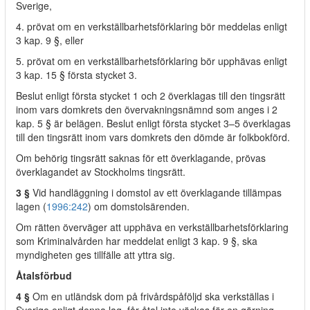
Sverige,
4. prövat om en verkställbarhetsförklaring bör meddelas enligt
3 kap. 9 §, eller
5. prövat om en verkställbarhetsförklaring bör upphävas enligt
3 kap. 15 § första stycket 3.
Beslut enligt första stycket 1 och 2 överklagas till den tingsrätt
inom vars domkrets den övervakningsnämnd som anges i 2
kap. 5 § är belägen. Beslut enligt första stycket 3–5 överklagas
till den tingsrätt inom vars domkrets den dömde är folkbokförd.
Om behörig tingsrätt saknas för ett överklagande, prövas
överklagandet av Stockholms tingsrätt.
3 §
Vid handläggning i domstol av ett överklagande tillämpas
lagen (
1996:242
) om domstolsärenden.
Om rätten överväger att upphäva en verkställbarhetsförklaring
som Kriminalvården har meddelat enligt 3 kap. 9 §, ska
myndigheten ges tillfälle att yttra sig.
Åtalsförbud
4 §
Om en utländsk dom på frivårdspåföljd ska verkställas i