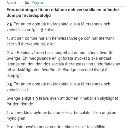
Sida 9
Original
Förutsättningar för att erkänna och verkställa en utländsk
dom på frivårdspåföljd
2 §
För att en dom på frivårdspåföljd ska få erkännas och
verkställas enligt 1 § krävs
1. att den dömde har sin hemvist i Sverige och har återvänt
eller vill återvända hit, eller
2. att Kriminalvården har medgett att domen sänds över till
Sverige. Ett medgivande enligt första stycket 2 ska endast
lämnas om den dömdes sociala återanpassning underlättas av
att verkställigheten överförs till Sverige och det i övrigt är
lämpligt.
3 §
För att en dom på frivårdspåföljd ska få erkännas och
verkställas i
Sverige enligt 1 § krävs även att domen innebär en skyldighet
för den dömde
1. att meddela byte av bostad eller arbetsplats till en angiven
myndighet,
2. att inte besöka angivna orter, platser eller fastställda