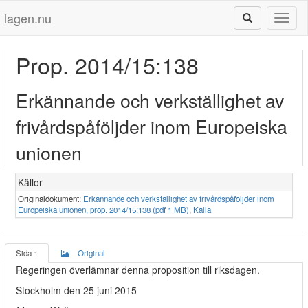
lagen.nu
Toggl
naviga
Prop. 2014/15:138
Erkännande och verkställighet av
frivårdspåföljder inom Europeiska
unionen
Källor
Originaldokument:
Erkännande och verkställighet av frivårdspåföljder inom
Europeiska unionen, prop. 2014/15:138 (pdf 1 MB)
,
Källa
Sida 1
Original
Regeringen överlämnar denna proposition till riksdagen.
Stockholm den 25 juni 2015