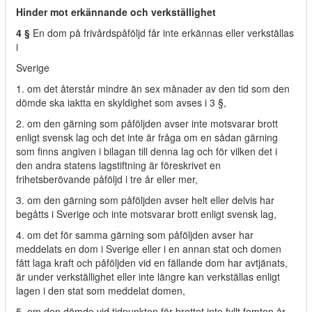
Hinder mot erkännande och verkställighet
4 §
En dom på frivårdspåföljd får inte erkännas eller verkställas
i
Sverige
1. om det återstår mindre än sex månader av den tid som den
dömde ska iaktta en skyldighet som avses i 3 §,
2. om den gärning som påföljden avser inte motsvarar brott
enligt svensk lag och det inte är fråga om en sådan gärning
som finns angiven i bilagan till denna lag och för vilken det i
den andra statens lagstiftning är föreskrivet en
frihetsberövande påföljd i tre år eller mer,
3. om den gärning som påföljden avser helt eller delvis har
begåtts i Sverige och inte motsvarar brott enligt svensk lag,
4. om det för samma gärning som påföljden avser har
meddelats en dom i Sverige eller i en annan stat och domen
fått laga kraft och påföljden vid en fällande dom har avtjänats,
är under verkställighet eller inte längre kan verkställas enligt
lagen i den stat som meddelat domen,
5. om den dömde vid tidpunkten för brottet inte fyllt femton år,