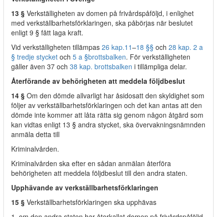
13 §
Verkställigheten av domen på frivårdspåföljd, i enlighet
med verkställbarhetsförklaringen, ska påbörjas när beslutet
enligt 9 § fått laga kraft.
Vid verkställigheten tillämpas
26 kap.
11
–
18 §§
och
28 kap. 2 a
§ tredje stycket
och
5 a §
brottsbalken
. För verkställigheten
gäller även 37 och
38 kap. brottsbalken
i tillämpliga delar.
Återförande av behörigheten att meddela följdbeslut
14 §
Om den dömde allvarligt har åsidosatt den skyldighet som
följer av verkställbarhetsförklaringen och det kan antas att den
dömde inte kommer att låta rätta sig genom någon åtgärd som
kan vidtas enligt 13 § andra stycket, ska övervakningsnämnden
anmäla detta till
Kriminalvården.
Kriminalvården ska efter en sådan anmälan återföra
behörigheten att meddela följdbeslut till den andra staten.
Upphävande av verkställbarhetsförklaringen
15 §
Verkställbarhetsförklaringen ska upphävas
1. om den andra staten har återkallat domen på frivårdspåföljd