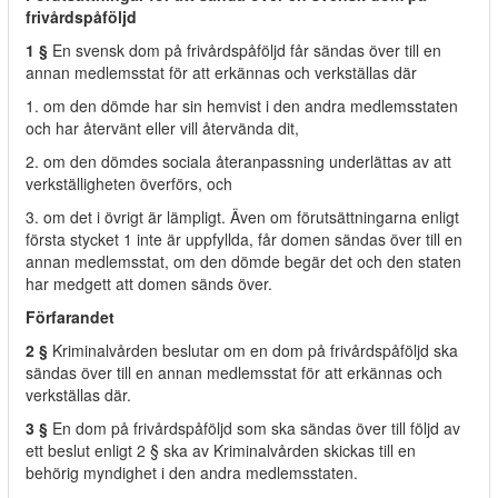
frivårdspåföljd
1 §
En svensk dom på frivårdspåföljd får sändas över till en
annan medlemsstat för att erkännas och verkställas där
1. om den dömde har sin hemvist i den andra medlemsstaten
och har återvänt eller vill återvända dit,
2. om den dömdes sociala återanpassning underlättas av att
verkställigheten överförs, och
3. om det i övrigt är lämpligt. Även om förutsättningarna enligt
första stycket 1 inte är uppfyllda, får domen sändas över till en
annan medlemsstat, om den dömde begär det och den staten
har medgett att domen sänds över.
Förfarandet
2 §
Kriminalvården beslutar om en dom på frivårdspåföljd ska
sändas över till en annan medlemsstat för att erkännas och
verkställas där.
3 §
En dom på frivårdspåföljd som ska sändas över till följd av
ett beslut enligt 2 § ska av Kriminalvården skickas till en
behörig myndighet i den andra medlemsstaten.