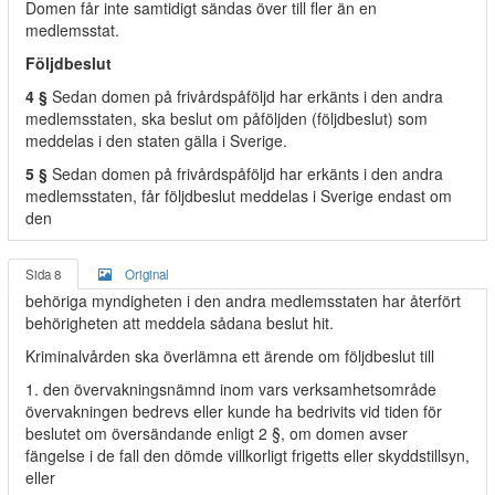
Domen får inte samtidigt sändas över till fler än en
medlemsstat.
Följdbeslut
4 §
Sedan domen på frivårdspåföljd har erkänts i den andra
medlemsstaten, ska beslut om påföljden (följdbeslut) som
meddelas i den staten gälla i Sverige.
5 §
Sedan domen på frivårdspåföljd har erkänts i den andra
medlemsstaten, får följdbeslut meddelas i Sverige endast om
den
Sida 8
Original
behöriga myndigheten i den andra medlemsstaten har återfört
behörigheten att meddela sådana beslut hit.
Kriminalvården ska överlämna ett ärende om följdbeslut till
1. den övervakningsnämnd inom vars verksamhetsområde
övervakningen bedrevs eller kunde ha bedrivits vid tiden för
beslutet om översändande enligt 2 §, om domen avser
fängelse i de fall den dömde villkorligt frigetts eller skyddstillsyn,
eller