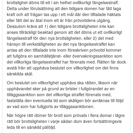
brottslighet döms till ett i sin helhet ovillkorligt fängelsestraff.
Detta under förutsättning att den tidigare domen har fått laga
kraft och att frågan tas upp i ett mål där den tilltalade häktats
eller fått del av åtal inom ett år från prövotidens utgång.
Dessutom krävs att 1) den tidigare brottsligheten inte kan
anses tillräckligt beaktad genom att det döms ut ett ovillkorligt
fängelsestraff för den nya brottsligheten, eller 2) det med
hänsyn till verkställigheten av det nya fängelsestraffet kan
antas att den tilltalade inte inom föreskriven prövotid kommer
att fullgöra en samhällstjänst- eller övervakningssanktion som
det villkorliga fängelsestraffet har förenats med. Rätten får dock
avstå från att upphäva beslutet om villkorlighet om det finns
särskilda skäl.
Om beslutet om villkorlighet upphävs ska rätten, liksom när
upphävandet sker på grund av brister i fullgörandet av en
tilläggssanktion som det villkorliga straffet förenats med,
fastställa den eventuella tid som skäligen bör avräknas till följd
av vad som har fullgjorts av tilläggssanktionen.
När högre rätt dömer för brott som prövats i flera domar i lägre
rätt bör brottsligheten i varje sådan dom även fortsättningsvis
leda till en särskild påföljd.