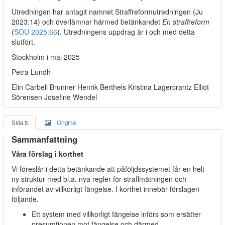
Utredningen har antagit namnet Straffreformutredningen (Ju
2023:14) och överlämnar härmed betänkandet
En straffreform
(
SOU 2025:66
). Utredningens uppdrag är i och med detta
slutfört.
Stockholm i maj 2025
Petra Lundh
Elin Carbell Brunner Henrik Berthels Kristina Lagercrantz Elliot
Sörensen Josefine Wendel
Sida 5
Original
Sammanfattning
Våra förslag i korthet
Vi föreslår i detta betänkande att påföljdssystemet får en helt
ny struktur med bl.a. nya regler för straffmätningen och
införandet av villkorligt fängelse. I korthet innebär förslagen
följande.
Ett system med villkorligt fängelse införs som ersätter
presumtionen mot fängelse och därmed