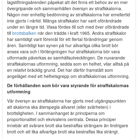
lagstiftningsärenden påpekat att det finns ett behov av en mer
övergripande och sammanhållen översyn av straffskalorna.
Någon mer enhetlig bedömning av straffskalorna har emellertid
inte gjorts i närtid. Många straffskalor har varit oförändrade
under en längre tid. Vissa fördes till och med över oförändrade
till
brottsbalken
när den trädde i kraft 1965. Andra straffskalor
har samtidigt varit föremål för ett flertal förändringar genom
åren. Samtidigt kan synen på hur allvarliga olika brott bör
anses vara och i förlängningen hur straffskalorna bör vara
utformade påverkas av samhällsutvecklingen. De nuvarande
straffskalornas utformning, sedda som en helhet, vilar alltså på
en relativt bräcklig grund. Det har därför framstått som
angeläget med ett helhetsgrepp om straffskalornas utformning.
De förhållanden som bör vara styrande för straffskalornas
utformning
Vår översyn av straffskalorna har gjorts med utgångspunkten
att skalorna ska återspegla allvaret (eller svårheten) i
brottsligheten. I sammanhanget är principerna om
proportionalitet och ekvivalens centrala. Dessa principer
innebär att svårare brott ska bestraffas strängare än lindrigare
brott och att lika allvarliga brott ska bestraffas lika strängt.