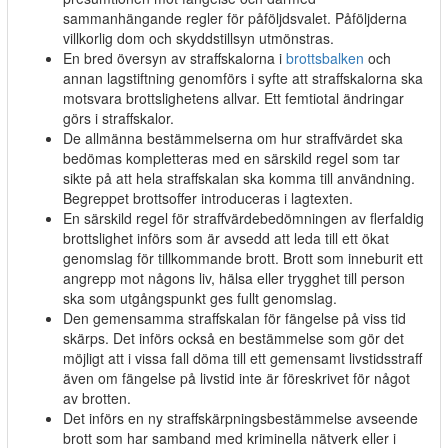
sammanhängande regler för påföljdsvalet. Påföljderna
villkorlig dom och skyddstillsyn utmönstras.
En bred översyn av straffskalorna i
brottsbalken
och
annan lagstiftning genomförs i syfte att straffskalorna ska
motsvara brottslighetens allvar. Ett femtiotal ändringar
görs i straffskalor.
De allmänna bestämmelserna om hur straffvärdet ska
bedömas kompletteras med en särskild regel som tar
sikte på att hela straffskalan ska komma till användning.
Begreppet brottsoffer introduceras i lagtexten.
En särskild regel för straffvärdebedömningen av flerfaldig
brottslighet införs som är avsedd att leda till ett ökat
genomslag för tillkommande brott. Brott som inneburit ett
angrepp mot någons liv, hälsa eller trygghet till person
ska som utgångspunkt ges fullt genomslag.
Den gemensamma straffskalan för fängelse på viss tid
skärps. Det införs också en bestämmelse som gör det
möjligt att i vissa fall döma till ett gemensamt livstidsstraff
även om fängelse på livstid inte är föreskrivet för något
av brotten.
Det införs en ny straffskärpningsbestämmelse avseende
brott som har samband med kriminella nätverk eller i