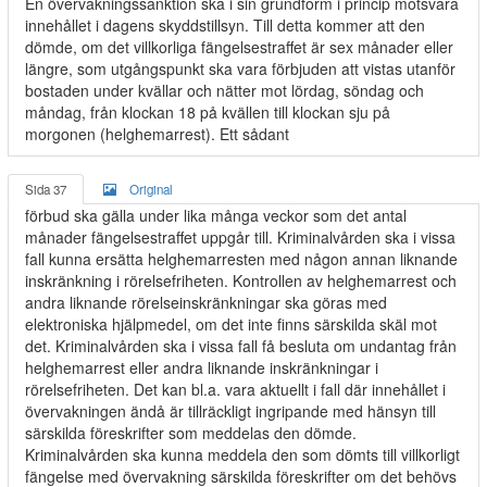
En övervakningssanktion ska i sin grundform i princip motsvara
innehållet i dagens skyddstillsyn. Till detta kommer att den
dömde, om det villkorliga fängelsestraffet är sex månader eller
längre, som utgångspunkt ska vara förbjuden att vistas utanför
bostaden under kvällar och nätter mot lördag, söndag och
måndag, från klockan 18 på kvällen till klockan sju på
morgonen (helghemarrest). Ett sådant
Sida 37
Original
förbud ska gälla under lika många veckor som det antal
månader fängelsestraffet uppgår till. Kriminalvården ska i vissa
fall kunna ersätta helghemarresten med någon annan liknande
inskränkning i rörelsefriheten. Kontrollen av helghemarrest och
andra liknande rörelseinskränkningar ska göras med
elektroniska hjälpmedel, om det inte finns särskilda skäl mot
det. Kriminalvården ska i vissa fall få besluta om undantag från
helghemarrest eller andra liknande inskränkningar i
rörelsefriheten. Det kan bl.a. vara aktuellt i fall där innehållet i
övervakningen ändå är tillräckligt ingripande med hänsyn till
särskilda föreskrifter som meddelas den dömde.
Kriminalvården ska kunna meddela den som dömts till villkorligt
fängelse med övervakning särskilda föreskrifter om det behövs