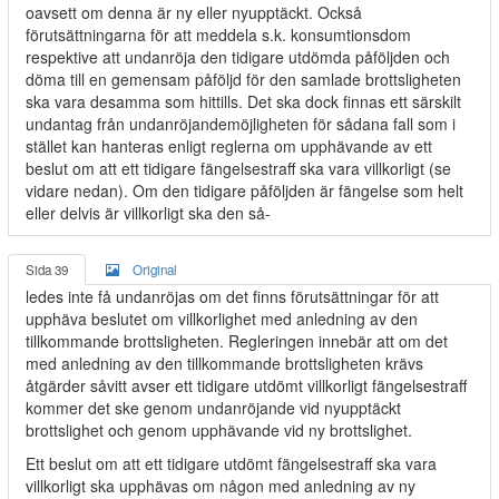
oavsett om denna är ny eller nyupptäckt. Också
förutsättningarna för att meddela s.k. konsumtionsdom
respektive att undanröja den tidigare utdömda påföljden och
döma till en gemensam påföljd för den samlade brottsligheten
ska vara desamma som hittills. Det ska dock finnas ett särskilt
undantag från undanröjandemöjligheten för sådana fall som i
stället kan hanteras enligt reglerna om upphävande av ett
beslut om att ett tidigare fängelsestraff ska vara villkorligt (se
vidare nedan). Om den tidigare påföljden är fängelse som helt
eller delvis är villkorligt ska den så-
Sida 39
Original
ledes inte få undanröjas om det finns förutsättningar för att
upphäva beslutet om villkorlighet med anledning av den
tillkommande brottsligheten. Regleringen innebär att om det
med anledning av den tillkommande brottsligheten krävs
åtgärder såvitt avser ett tidigare utdömt villkorligt fängelsestraff
kommer det ske genom undanröjande vid nyupptäckt
brottslighet och genom upphävande vid ny brottslighet.
Ett beslut om att ett tidigare utdömt fängelsestraff ska vara
villkorligt ska upphävas om någon med anledning av ny