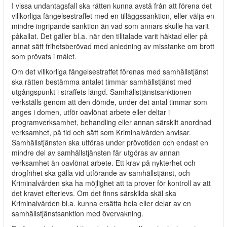
I vissa undantagsfall ska rätten kunna avstå från att förena det
villkorliga fängelsestraffet med en tilläggssanktion, eller välja en
mindre ingripande sanktion än vad som annars skulle ha varit
påkallat. Det gäller bl.a. när den tilltalade varit häktad eller på
annat sätt frihetsberövad med anledning av misstanke om brott
som prövats i målet.
Om det villkorliga fängelsestraffet förenas med samhällstjänst
ska rätten bestämma antalet timmar samhällstjänst med
utgångspunkt i straffets längd. Samhällstjänstsanktionen
verkställs genom att den dömde, under det antal timmar som
anges i domen, utför oavlönat arbete eller deltar i
programverksamhet, behandling eller annan särskilt anordnad
verksamhet, på tid och sätt som Kriminalvården anvisar.
Samhällstjänsten ska utföras under prövotiden och endast en
mindre del av samhällstjänsten får utgöras av annan
verksamhet än oavlönat arbete. Ett krav på nykterhet och
drogfrihet ska gälla vid utförande av samhällstjänst, och
Kriminalvården ska ha möjlighet att ta prover för kontroll av att
det kravet efterlevs. Om det finns särskilda skäl ska
Kriminalvården bl.a. kunna ersätta hela eller delar av en
samhällstjänstsanktion med övervakning.