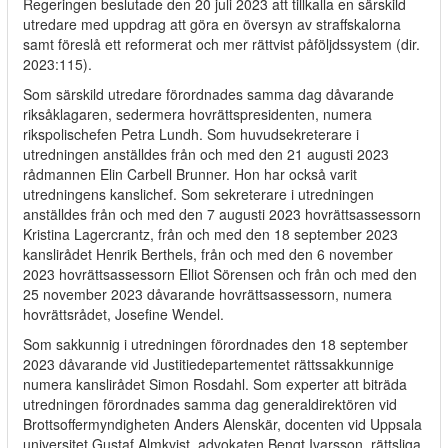
Regeringen beslutade den 20 juli 2023 att tillkalla en särskild
utredare med uppdrag att göra en översyn av straffskalorna
samt föreslå ett reformerat och mer rättvist påföljdssystem (dir.
2023:115).
Som särskild utredare förordnades samma dag dåvarande
riksåklagaren, sedermera hovrättspresidenten, numera
rikspolischefen Petra Lundh. Som huvudsekreterare i
utredningen anställdes från och med den 21 augusti 2023
rådmannen Elin Carbell Brunner. Hon har också varit
utredningens kanslichef. Som sekreterare i utredningen
anställdes från och med den 7 augusti 2023 hovrättsassessorn
Kristina Lagercrantz, från och med den 18 september 2023
kanslirådet Henrik Berthels, från och med den 6 november
2023 hovrättsassessorn Elliot Sörensen och från och med den
25 november 2023 dåvarande hovrättsassessorn, numera
hovrättsrådet, Josefine Wendel.
Som sakkunnig i utredningen förordnades den 18 september
2023 dåvarande vid Justitiedepartementet rättssakkunnige
numera kanslirådet Simon Rosdahl. Som experter att biträda
utredningen förordnades samma dag generaldirektören vid
Brottsoffermyndigheten Anders Alenskär, docenten vid Uppsala
universitet Gustaf Almkvist, advokaten Bengt Ivarsson, rättsliga