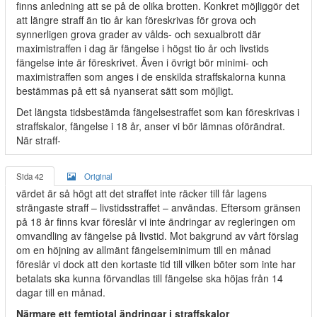
finns anledning att se på de olika brotten. Konkret möjliggör det
att längre straff än tio år kan föreskrivas för grova och
synnerligen grova grader av vålds- och sexualbrott där
maximistraffen i dag är fängelse i högst tio år och livstids
fängelse inte är föreskrivet. Även i övrigt bör minimi- och
maximistraffen som anges i de enskilda straffskalorna kunna
bestämmas på ett så nyanserat sätt som möjligt.
Det längsta tidsbestämda fängelsestraffet som kan föreskrivas i
straffskalor, fängelse i 18 år, anser vi bör lämnas oförändrat.
När straff-
Sida 42
Original
värdet är så högt att det straffet inte räcker till får lagens
strängaste straff – livstidsstraffet – användas. Eftersom gränsen
på 18 år finns kvar föreslår vi inte ändringar av regleringen om
omvandling av fängelse på livstid. Mot bakgrund av vårt förslag
om en höjning av allmänt fängelseminimum till en månad
föreslår vi dock att den kortaste tid till vilken böter som inte har
betalats ska kunna förvandlas till fängelse ska höjas från 14
dagar till en månad.
Närmare ett femtiotal ändringar i straffskalor