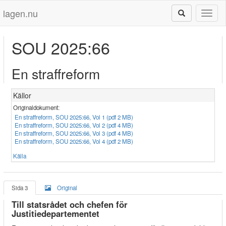
lagen.nu
Toggl
naviga
SOU 2025:66
En straffreform
Källor
Originaldokument:
En straffreform, SOU 2025:66, Vol 1 (pdf 2 MB)
En straffreform, SOU 2025:66, Vol 2 (pdf 4 MB)
En straffreform, SOU 2025:66, Vol 3 (pdf 4 MB)
En straffreform, SOU 2025:66, Vol 4 (pdf 2 MB)
Källa
Sida 3
Original
Till statsrådet och chefen för
Justitiedepartementet