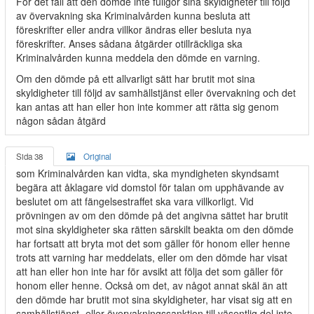
För det fall att den dömde inte fullgör sina skyldigheter till följd
av övervakning ska Kriminalvården kunna besluta att
föreskrifter eller andra villkor ändras eller besluta nya
föreskrifter. Anses sådana åtgärder otillräckliga ska
Kriminalvården kunna meddela den dömde en varning.
Om den dömde på ett allvarligt sätt har brutit mot sina
skyldigheter till följd av samhällstjänst eller övervakning och det
kan antas att han eller hon inte kommer att rätta sig genom
någon sådan åtgärd
Sida 38
Original
som Kriminalvården kan vidta, ska myndigheten skyndsamt
begära att åklagare vid domstol för talan om upphävande av
beslutet om att fängelsestraffet ska vara villkorligt. Vid
prövningen av om den dömde på det angivna sättet har brutit
mot sina skyldigheter ska rätten särskilt beakta om den dömde
har fortsatt att bryta mot det som gäller för honom eller henne
trots att varning har meddelats, eller om den dömde har visat
att han eller hon inte har för avsikt att följa det som gäller för
honom eller henne. Också om det, av något annat skäl än att
den dömde har brutit mot sina skyldigheter, har visat sig att en
samhällstjänst- eller övervakningssanktion till väsentlig del inte