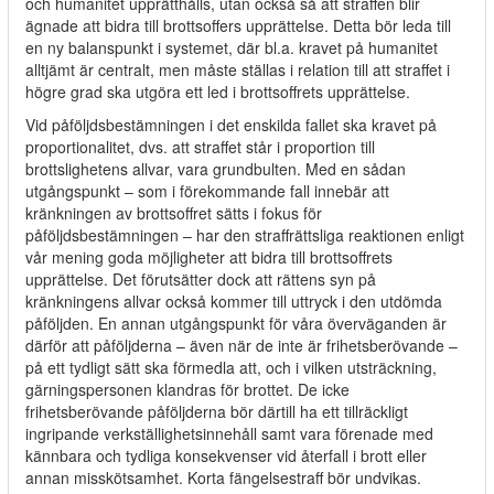
och humanitet upprätthålls, utan också så att straffen blir
ägnade att bidra till brottsoffers upprättelse. Detta bör leda till
en ny balanspunkt i systemet, där bl.a. kravet på humanitet
alltjämt är centralt, men måste ställas i relation till att straffet i
högre grad ska utgöra ett led i brottsoffrets upprättelse.
Vid påföljdsbestämningen i det enskilda fallet ska kravet på
proportionalitet, dvs. att straffet står i proportion till
brottslighetens allvar, vara grundbulten. Med en sådan
utgångspunkt – som i förekommande fall innebär att
kränkningen av brottsoffret sätts i fokus för
påföljdsbestämningen – har den straffrättsliga reaktionen enligt
vår mening goda möjligheter att bidra till brottsoffrets
upprättelse. Det förutsätter dock att rättens syn på
kränkningens allvar också kommer till uttryck i den utdömda
påföljden. En annan utgångspunkt för våra överväganden är
därför att påföljderna – även när de inte är frihetsberövande –
på ett tydligt sätt ska förmedla att, och i vilken utsträckning,
gärningspersonen klandras för brottet. De icke
frihetsberövande påföljderna bör därtill ha ett tillräckligt
ingripande verkställighetsinnehåll samt vara förenade med
kännbara och tydliga konsekvenser vid återfall i brott eller
annan misskötsamhet. Korta fängelsestraff bör undvikas.