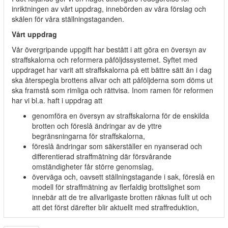
inriktningen av vårt uppdrag, innebörden av våra förslag och
skälen för våra ställningstaganden.
Vårt uppdrag
Vår övergripande uppgift har bestått i att göra en översyn av
straffskalorna och reformera påföljdssystemet. Syftet med
uppdraget har varit att straffskalorna på ett bättre sätt än i dag
ska återspegla brottens allvar och att påföljderna som döms ut
ska framstå som rimliga och rättvisa. Inom ramen för reformen
har vi bl.a. haft i uppdrag att
genomföra en översyn av straffskalorna för de enskilda
brotten och föreslå ändringar av de yttre
begränsningarna för straffskalorna,
föreslå ändringar som säkerställer en nyanserad och
differentierad straffmätning där försvårande
omständigheter får större genomslag,
överväga och, oavsett ställningstagande i sak, föreslå en
modell för straffmätning av flerfaldig brottslighet som
innebär att de tre allvarligaste brotten räknas fullt ut och
att det först därefter blir aktuellt med straffreduktion,