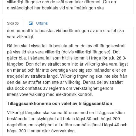
villkorligt fängelse och de skäl som talar däremot. Om en
omständighet har beaktats vid straffmätningen ska
Sida 35
Original
den normalt inte beaktas vid bedömningen av om straffet ska
vara villkorligt.
Rätten ska i vissa fall få besluta att en del av ett fängelsestraff
på viss tid ska vara villkorlig (delvis villkorligt fängelse). Det
gäller bl.a. i sådana fall som hittills kommit i fråga för s.k. 28:3-
fängelse. Den del av straffet som inte är villkorlig ska vara lägst
en månad och får inte överstiga vare sig sex månader eller en
tredjedel av straffets längd. Villkorlig frigivning ska inte ske från
den del av straffet som inte är villkorlig. Denna del av straffet
ska dock omfattas av reglerna om verkställighet genom
intensivövervakning med elektronisk kontroll.
Tilläggssanktionerna och valet av tilläggssanktion
Villkorligt fängelse ska kunna förenas med en tilläggssanktion
bestående i en skyldighet att betala lägst 30 och högst 200
dagsböter, en skyldighet att utföra samhällstjänst i lägst 40 och
högst 300 timmar eller övervakning.