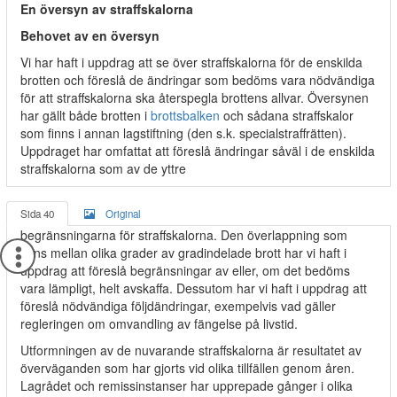
En översyn av straffskalorna
Behovet av en översyn
Vi har haft i uppdrag att se över straffskalorna för de enskilda
brotten och föreslå de ändringar som bedöms vara nödvändiga
för att straffskalorna ska återspegla brottens allvar. Översynen
har gällt både brotten i
brottsbalken
och sådana straffskalor
som finns i annan lagstiftning (den s.k. specialstraffrätten).
Uppdraget har omfattat att föreslå ändringar såväl i de enskilda
straffskalorna som av de yttre
Sida 40
Original
begränsningarna för straffskalorna. Den överlappning som
finns mellan olika grader av gradindelade brott har vi haft i
uppdrag att föreslå begränsningar av eller, om det bedöms
vara lämpligt, helt avskaffa. Dessutom har vi haft i uppdrag att
föreslå nödvändiga följdändringar, exempelvis vad gäller
regleringen om omvandling av fängelse på livstid.
Utformningen av de nuvarande straffskalorna är resultatet av
överväganden som har gjorts vid olika tillfällen genom åren.
Lagrådet och remissinstanser har upprepade gånger i olika