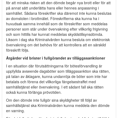
för att minska risken att den dömde begår nya brott eller för att
på annat sätt underlätta hans eller hennes anpassning i
samhället. Sådana föreskrifter ska däremot inte kunna beslutas
av domstolen i brottmålet. Föreskrifterna ska kunna ha i
huvudsak samma innehåll som de föreskrifter som meddelas
personer som står under övervakning efter villkorlig frigivning
och som hittills har kunnat meddelas skyddstillsynsdömda.
Liksom i dag ska Kriminalvården kunna besluta om elektronisk
övervakning om det behövs för att kontrollera att en särskild
föreskrift följs.
Åtgärder vid brister i fullgörandet av tilläggssanktioner
I en situation där förutsättningarna för bötesförvandling är
uppfyllda avseende dagsböter som tilläggssanktion ska rätten,
på talan av åklagare, kunna undanröja de böter som inte har
betalats och förena det villkorliga fängelsestraffet med
samhällstjänst eller övervakning. I ett sådant fall ska rätten
också kunna förlänga prövotiden.
Om den dömde inte fullgör sina skyldigheter till följd av
samhällstjänst ska Kriminalvården kunna meddela den dömde
en varning.