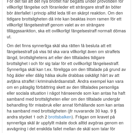
För det fall att det nya brottet har begåtts under prövotiden för
villkorligt fängelse och föranleder ett strängare straff än böter
bör återfallet i princip alltid leda till en skärpt reaktion. Om den
tidigare brottsligheten då inte kan beaktas inom ramen för ett
villkorligt fängelsestraff genom valet av en strängare
tilläggssanktion, ska ett ovillkorligt fängelsestraff normalt dömas
ut.
Om det finns synnerliga skäl ska rätten få besluta att ett
fängelsestraff på viss tid ska vara villkorligt även om straffets
längd, brottslighetens art eller den tilltalades tidigare
brottslighet i och för sig talar för ett ovillkorligt fängelsestraff.
Synnerliga skäl kan t.ex. föreligga om den tilltalade på grund av
hög ålder eller dålig hälsa skulle drabbas oskäligt hårt av att
avtjäna straffet i kriminalvårdsanstalt. Andra exempel kan vara
om en påtaglig förbättring skett av den tilltalades personliga
eller sociala situation i något hänseende som kan antas ha haft
samband med brottsligheten eller om den tilltalade undergår
behandling för missbruk eller annat förhållande som kan antas
ha samband med brottsligheten (jfr nuvarande 30 kap. 9 §
andra stycket 1 och 2
brottsbalken
). Frågan om kravet på
synnerliga skäl är uppfyllt måste dock alltid avgöras genom en
avvägning i det enskilda fallet mellan de skäl som talar för