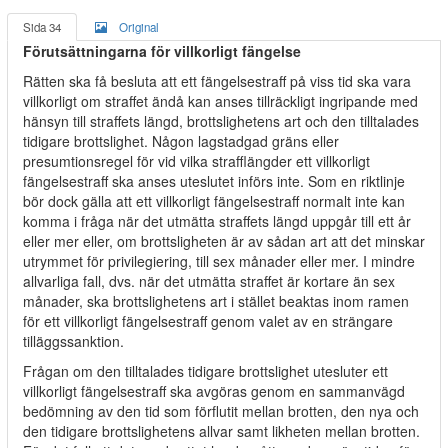
Sida 34
Original
Förutsättningarna för villkorligt fängelse
Rätten ska få besluta att ett fängelsestraff på viss tid ska vara
villkorligt om straffet ändå kan anses tillräckligt ingripande med
hänsyn till straffets längd, brottslighetens art och den tilltalades
tidigare brottslighet. Någon lagstadgad gräns eller
presumtionsregel för vid vilka strafflängder ett villkorligt
fängelsestraff ska anses uteslutet införs inte. Som en riktlinje
bör dock gälla att ett villkorligt fängelsestraff normalt inte kan
komma i fråga när det utmätta straffets längd uppgår till ett år
eller mer eller, om brottsligheten är av sådan art att det minskar
utrymmet för privilegiering, till sex månader eller mer. I mindre
allvarliga fall, dvs. när det utmätta straffet är kortare än sex
månader, ska brottslighetens art i stället beaktas inom ramen
för ett villkorligt fängelsestraff genom valet av en strängare
tilläggssanktion.
Frågan om den tilltalades tidigare brottslighet utesluter ett
villkorligt fängelsestraff ska avgöras genom en sammanvägd
bedömning av den tid som förflutit mellan brotten, den nya och
den tidigare brottslighetens allvar samt likheten mellan brotten.