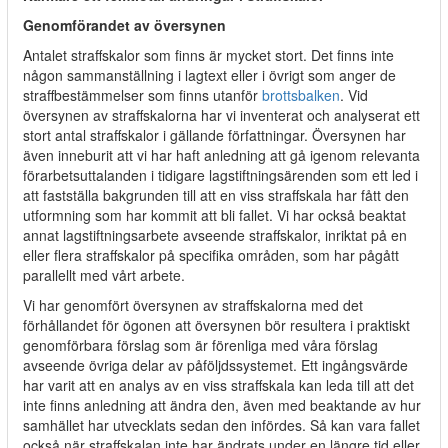
Genomförandet av översynen
Antalet straffskalor som finns är mycket stort. Det finns inte
någon sammanställning i lagtext eller i övrigt som anger de
straffbestämmelser som finns utanför
brottsbalken
. Vid
översynen av straffskalorna har vi inventerat och analyserat ett
stort antal straffskalor i gällande författningar. Översynen har
även inneburit att vi har haft anledning att gå igenom relevanta
förarbetsuttalanden i tidigare lagstiftningsärenden som ett led i
att fastställa bakgrunden till att en viss straffskala har fått den
utformning som har kommit att bli fallet. Vi har också beaktat
annat lagstiftningsarbete avseende straffskalor, inriktat på en
eller flera straffskalor på specifika områden, som har pågått
parallellt med vårt arbete.
Vi har genomfört översynen av straffskalorna med det
förhållandet för ögonen att översynen bör resultera i praktiskt
genomförbara förslag som är förenliga med våra förslag
avseende övriga delar av påföljdssystemet. Ett ingångsvärde
har varit att en analys av en viss straffskala kan leda till att det
inte finns anledning att ändra den, även med beaktande av hur
samhället har utvecklats sedan den infördes. Så kan vara fallet
också när straffskalan inte har ändrats under en längre tid eller