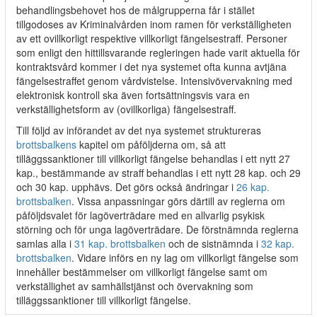
behandlingsbehovet hos de målgrupperna får i stället
tillgodoses av Kriminalvården inom ramen för verkställigheten
av ett ovillkorligt respektive villkorligt fängelsestraff. Personer
som enligt den hittillsvarande regleringen hade varit aktuella för
kontraktsvård kommer i det nya systemet ofta kunna avtjäna
fängelsestraffet genom vårdvistelse. Intensivövervakning med
elektronisk kontroll ska även fortsättningsvis vara en
verkställighetsform av (ovillkorliga) fängelsestraff.
Till följd av införandet av det nya systemet struktureras
brottsbalkens
kapitel om påföljderna om, så att
tilläggssanktioner till villkorligt fängelse behandlas i ett nytt 27
kap., bestämmande av straff behandlas i ett nytt 28 kap. och 29
och 30 kap. upphävs. Det görs också ändringar i
26 kap.
brottsbalken
. Vissa anpassningar görs därtill av reglerna om
påföljdsvalet för lagöverträdare med en allvarlig psykisk
störning och för unga lagöverträdare. De förstnämnda reglerna
samlas alla i
31 kap. brottsbalken
och de sistnämnda i
32 kap.
brottsbalken
. Vidare införs en ny lag om villkorligt fängelse som
innehåller bestämmelser om villkorligt fängelse samt om
verkställighet av samhällstjänst och övervakning som
tilläggssanktioner till villkorligt fängelse.