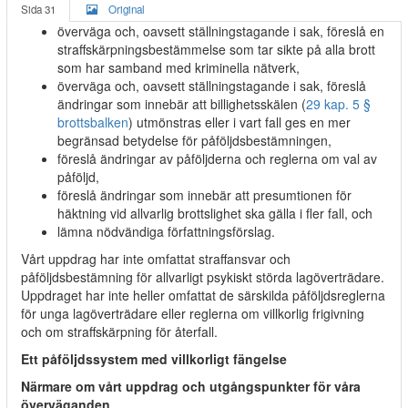
Sida 31
Original
överväga och, oavsett ställningstagande i sak, föreslå en
straffskärpningsbestämmelse som tar sikte på alla brott
som har samband med kriminella nätverk,
överväga och, oavsett ställningstagande i sak, föreslå
ändringar som innebär att billighetsskälen (
29 kap. 5 §
brottsbalken
) utmönstras eller i vart fall ges en mer
begränsad betydelse för påföljdsbestämningen,
föreslå ändringar av påföljderna och reglerna om val av
påföljd,
föreslå ändringar som innebär att presumtionen för
häktning vid allvarlig brottslighet ska gälla i fler fall, och
lämna nödvändiga författningsförslag.
Vårt uppdrag har inte omfattat straffansvar och
påföljdsbestämning för allvarligt psykiskt störda lagöverträdare.
Uppdraget har inte heller omfattat de särskilda påföljdsreglerna
för unga lagöverträdare eller reglerna om villkorlig frigivning
och om straffskärpning för återfall.
Ett påföljdssystem med villkorligt fängelse
Närmare om vårt uppdrag och utgångspunkter för våra
överväganden