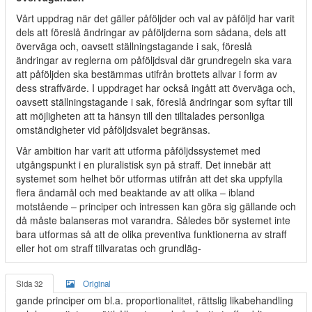
Vårt uppdrag när det gäller påföljder och val av påföljd har varit
dels att föreslå ändringar av påföljderna som sådana, dels att
överväga och, oavsett ställningstagande i sak, föreslå
ändringar av reglerna om påföljdsval där grundregeln ska vara
att påföljden ska bestämmas utifrån brottets allvar i form av
dess straffvärde. I uppdraget har också ingått att överväga och,
oavsett ställningstagande i sak, föreslå ändringar som syftar till
att möjligheten att ta hänsyn till den tilltalades personliga
omständigheter vid påföljdsvalet begränsas.
Vår ambition har varit att utforma påföljdssystemet med
utgångspunkt i en pluralistisk syn på straff. Det innebär att
systemet som helhet bör utformas utifrån att det ska uppfylla
flera ändamål och med beaktande av att olika – ibland
motstående – principer och intressen kan göra sig gällande och
då måste balanseras mot varandra. Således bör systemet inte
bara utformas så att de olika preventiva funktionerna av straff
eller hot om straff tillvaratas och grundläg-
Sida 32
Original
gande principer om bl.a. proportionalitet, rättslig likabehandling