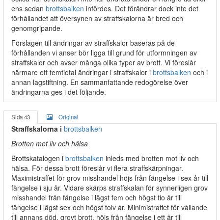
ens sedan
brottsbalken
infördes. Det förändrar dock inte det
förhållandet att översynen av straffskalorna är bred och
genomgripande.
Förslagen till ändringar av straffskalor baseras på de
förhållanden vi anser bör ligga till grund för utformningen av
straffskalor och avser många olika typer av brott. Vi föreslår
närmare ett femtiotal ändringar i straffskalor i
brottsbalken
och i
annan lagstiftning. En sammanfattande redogörelse över
ändringarna ges i det följande.
Sida 43
Original
Straffskalorna i
brottsbalken
Brotten mot liv och hälsa
Brottskatalogen i
brottsbalken
inleds med brotten mot liv och
hälsa. För dessa brott föreslår vi flera straffskärpningar.
Maximistraffet för grov misshandel höjs från fängelse i sex år till
fängelse i sju år. Vidare skärps straffskalan för synnerligen grov
misshandel från fängelse i lägst fem och högst tio år till
fängelse i lägst sex och högst tolv år. Minimistraffet för vållande
till annans död, grovt brott, höjs från fängelse i ett år till