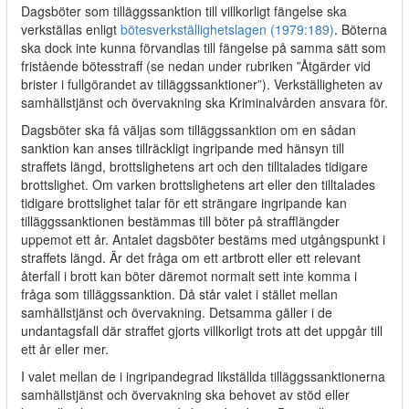
Dagsböter som tilläggssanktion till villkorligt fängelse ska
verkställas enligt
bötesverkställighetslagen (1979:189)
. Böterna
ska dock inte kunna förvandlas till fängelse på samma sätt som
fristående bötesstraff (se nedan under rubriken ”Åtgärder vid
brister i fullgörandet av tilläggssanktioner”). Verkställigheten av
samhällstjänst och övervakning ska Kriminalvården ansvara för.
Dagsböter ska få väljas som tilläggssanktion om en sådan
sanktion kan anses tillräckligt ingripande med hänsyn till
straffets längd, brottslighetens art och den tilltalades tidigare
brottslighet. Om varken brottslighetens art eller den tilltalades
tidigare brottslighet talar för ett strängare ingripande kan
tilläggssanktionen bestämmas till böter på strafflängder
uppemot ett år. Antalet dagsböter bestäms med utgångspunkt i
straffets längd. Är det fråga om ett artbrott eller ett relevant
återfall i brott kan böter däremot normalt sett inte komma i
fråga som tilläggssanktion. Då står valet i stället mellan
samhällstjänst och övervakning. Detsamma gäller i de
undantagsfall där straffet gjorts villkorligt trots att det uppgår till
ett år eller mer.
I valet mellan de i ingripandegrad likställda tilläggssanktionerna
samhällstjänst och övervakning ska behovet av stöd eller