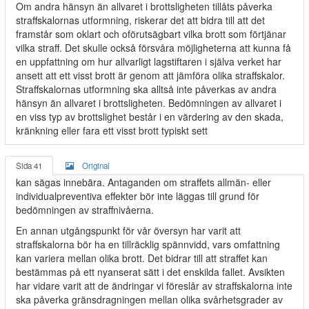
Om andra hänsyn än allvaret i brottsligheten tillåts påverka
straffskalornas utformning, riskerar det att bidra till att det
framstår som oklart och oförutsägbart vilka brott som förtjänar
vilka straff. Det skulle också försvåra möjligheterna att kunna få
en uppfattning om hur allvarligt lagstiftaren i själva verket har
ansett att ett visst brott är genom att jämföra olika straffskalor.
Straffskalornas utformning ska alltså inte påverkas av andra
hänsyn än allvaret i brottsligheten. Bedömningen av allvaret i
en viss typ av brottslighet består i en värdering av den skada,
kränkning eller fara ett visst brott typiskt sett
Sida 41
Original
kan sägas innebära. Antaganden om straffets allmän- eller
individualpreventiva effekter bör inte läggas till grund för
bedömningen av straffnivåerna.
En annan utgångspunkt för vår översyn har varit att
straffskalorna bör ha en tillräcklig spännvidd, vars omfattning
kan variera mellan olika brott. Det bidrar till att straffet kan
bestämmas på ett nyanserat sätt i det enskilda fallet. Avsikten
har vidare varit att de ändringar vi föreslår av straffskalorna inte
ska påverka gränsdragningen mellan olika svårhetsgrader av