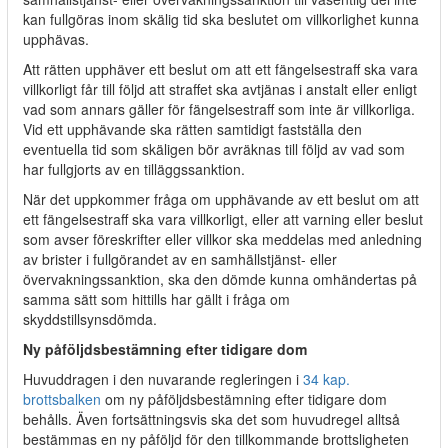
kan fullgöras inom skälig tid ska beslutet om villkorlighet kunna
upphävas.
Att rätten upphäver ett beslut om att ett fängelsestraff ska vara
villkorligt får till följd att straffet ska avtjänas i anstalt eller enligt
vad som annars gäller för fängelsestraff som inte är villkorliga.
Vid ett upphävande ska rätten samtidigt fastställa den
eventuella tid som skäligen bör avräknas till följd av vad som
har fullgjorts av en tilläggssanktion.
När det uppkommer fråga om upphävande av ett beslut om att
ett fängelsestraff ska vara villkorligt, eller att varning eller beslut
som avser föreskrifter eller villkor ska meddelas med anledning
av brister i fullgörandet av en samhällstjänst- eller
övervakningssanktion, ska den dömde kunna omhändertas på
samma sätt som hittills har gällt i fråga om
skyddstillsynsdömda.
Ny påföljdsbestämning efter tidigare dom
Huvuddragen i den nuvarande regleringen i
34 kap.
brottsbalken
om ny påföljdsbestämning efter tidigare dom
behålls. Även fortsättningsvis ska det som huvudregel alltså
bestämmas en ny påföljd för den tillkommande brottsligheten