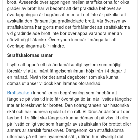
brott. Avseende överlappningen mellan straffskalorna för olika
grader av brott har vi bedömt att det praktiska behovet av
överlappningen är begränsat, men att det inte är påkallat att
avskaffa den för samtliga gradindelade brott. Vår översyn av
straffskalorna har gjorts med det förhållandet att straffskalorna
vid gradindelade brott inte bör överlappa varandra mer än
nödvändigt i åtanke. Översynen innebär i många fall att
överlappningarna blir mindre.
Straffskalornas ramar
I syfte att uppnå ett så ändamålsenligt system som möjligt
föreslår vi att allmänt fängelseminimum höjs från 14 dagar till
en månad. Nivån för det antal dagsböter som ska kunna
dömas ut anser vi dock kan lämnas oförändrad.
Brottsbalken
innehåller en begränsning som innebär att
fängelse på viss tid inte får överstiga tio år, när livstids fängelse
inte är föreskrivet för brottet. Den tioårsgränsen har historiska
skäl och har numera spelat ut sin roll. Vi föreslår därför att den
tas bort. I stället ska fängelse kunna dömas ut på viss tid eller
på livstid enligt vad som framgår av straffskalan för brottet eller
annars är särskilt föreskrivet. Därigenom kan straffskalorna
utformas på ett mer nyanserat sätt, utifrån hur allvarligt det