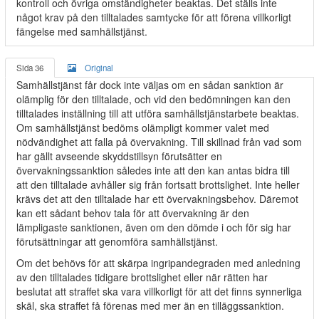
kontroll och övriga omständigheter beaktas. Det ställs inte
något krav på den tilltalades samtycke för att förena villkorligt
fängelse med samhällstjänst.
Sida 36
Original
Samhällstjänst får dock inte väljas om en sådan sanktion är
olämplig för den tilltalade, och vid den bedömningen kan den
tilltalades inställning till att utföra samhällstjänstarbete beaktas.
Om samhällstjänst bedöms olämpligt kommer valet med
nödvändighet att falla på övervakning. Till skillnad från vad som
har gällt avseende skyddstillsyn förutsätter en
övervakningssanktion således inte att den kan antas bidra till
att den tilltalade avhåller sig från fortsatt brottslighet. Inte heller
krävs det att den tilltalade har ett övervakningsbehov. Däremot
kan ett sådant behov tala för att övervakning är den
lämpligaste sanktionen, även om den dömde i och för sig har
förutsättningar att genomföra samhällstjänst.
Om det behövs för att skärpa ingripandegraden med anledning
av den tilltalades tidigare brottslighet eller när rätten har
beslutat att straffet ska vara villkorligt för att det finns synnerliga
skäl, ska straffet få förenas med mer än en tilläggssanktion.