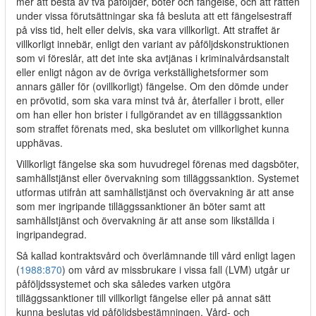
mer att bestå av två påföljder, böter och fängelse, och att rätten
under vissa förutsättningar ska få besluta att ett fängelsestraff
på viss tid, helt eller delvis, ska vara villkorligt. Att straffet är
villkorligt innebär, enligt den variant av påföljdskonstruktionen
som vi föreslår, att det inte ska avtjänas i kriminalvårdsanstalt
eller enligt någon av de övriga verkställighetsformer som
annars gäller för (ovillkorligt) fängelse. Om den dömde under
en prövotid, som ska vara minst två år, återfaller i brott, eller
om han eller hon brister i fullgörandet av en tilläggssanktion
som straffet förenats med, ska beslutet om villkorlighet kunna
upphävas.
Villkorligt fängelse ska som huvudregel förenas med dagsböter,
samhällstjänst eller övervakning som tilläggssanktion. Systemet
utformas utifrån att samhällstjänst och övervakning är att anse
som mer ingripande tilläggssanktioner än böter samt att
samhällstjänst och övervakning är att anse som likställda i
ingripandegrad.
Så kallad kontraktsvård och överlämnande till vård enligt lagen
(
1988:870
) om vård av missbrukare i vissa fall (LVM) utgår ur
påföljdssystemet och ska således varken utgöra
tilläggssanktioner till villkorligt fängelse eller på annat sätt
kunna beslutas vid påföljdsbestämningen. Vård- och