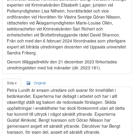
experten vid Kriminalvården Elisabeth Lager, juristen vid
Polismyndigheten Lisa Nilheim, hovrättsrådet och vice
ordföranden vid Hovrätten för Västra Sverige Göran Nilsson,
rättschefen vid Åklagarmyndigheten Marie-Louise Ollén,
sektionschefen vid Kriminalvården Sari Richert och
enhetschefen vid Brottsförebyggande rådet David Shannon.
Från och med den 6 februari 2024 förordnades som ytterligare
expert att biträda utredningen docenten vid Uppsala universitet
Sandra Friberg.
Genom tilläggsdirektiv den 21 december 2023 förkortades
utredningstiden med två månader (dir. 2023:181).
Sida 4
Original
Petra Lundh är ensam utredare och svarar för innehållet i
betänkandet. Experterna har deltagit i arbetet och har i allt
väsentligt ställt sig bakom de redovisade förslagen. Skilda
uppfattningar i enskildheter har dock förekommit utan att detta
har kommit till uttryck i något särskilt yttrande. Experterna
Gustaf Almkvist, Bengt Ivarsson och Göran Nilsson har
gemensamt avgett ett särskilt yttrande. Därutöver har Bengt
Ivarsson, för egen del, avgett ett särskilt yttrande.