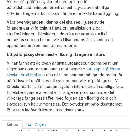
Vidare bör påföljdssystemet och reglerna för
påföljdsbestämningen förenklas och styras av enhetliga
kriterier. Reglerna bör också främja en effektiv handläggning.
Våra överväganden i denna del ska ses i ljuset av de
förändringar vi föreslår i fråga om straffskalorna och
straffmätningen. Förslagen i de olika delarna ska alltså
betraktas som en helhet, vilka tillsammans är avsedda att
uppnå ändamålen med denna reform.
Ett påföljdssystem med villkorligt fängelse införs
Vi har funnit att de ovan angivna utgångspunkterna bäst kan
tillgodoses om presumtionen mot fängelse (
30 kap. 4 § första
stycket brottsbalken
) och därmed sammanhängande regler för
påföljdsvalet ersätts av ett system med villkorligt fängelse. Vi
föreslår därför att ett sådant system införs och att samtliga icke
frihetsberövande alternativ till fängelse inordnas under det
villkorliga fängelsestraffet, med följden att villkorlig dom och
skyddstillsyn helt utmönstras. Det betyder att påföljdssystemet
för vuxna lagöverträdare i huvudsak kom-
Sida 33
Original