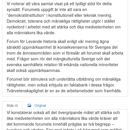
Vi noterar att våra samtal visat på ett tydligt stöd för detta
synsätt. Forumets uppgift är inte att vara en
”demokratiinstitution” i konstitutionell eller teknisk mening.
Demokrati, tolerans och mänskliga rättigheter utgör i stället
nyckelord i arbetet med att stärka och öka medvetenheten om
alla människors lika värde.
Forum för Levande historia skall enligt vår mening ägna
särskild uppmärksamhet åt konsekvenserna för Sveriges del
inom de ämnesområden som vi föreslår att forumet skall arbeta
med. Frågor som rör det mångkulturella Sverige och det
svenska samhällets relation till erkända nationella minoriteter
skall också uppmärksammas.
Forumet bör stimulera och underlätta utbildning om mänskliga
rättigheter, men också erbjuda en faktabank i dessa frågor.
Tvärvetenskaplighet är en av de arbetsmetoder som framhålls.
Sida 10
Original
Vi konstaterar också att det övergripande målet att stärka och
öka medvetenheten om alla människors lika värde kräver att
det kommande forumets innehåll präglas av två begrepp –
kunskap och värden. Forumet måste i så hög grad som möjligt