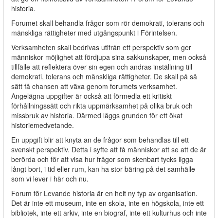
historia.
Forumet skall behandla frågor som rör demokrati, tolerans och
mänskliga rättigheter med utgångspunkt i Förintelsen.
Verksamheten skall bedrivas utifrån ett perspektiv som ger
människor möjlighet att fördjupa sina sakkunskaper, men också
tillfälle att reflektera över sin egen och andras inställning till
demokrati, tolerans och mänskliga rättigheter. De skall på så
sätt få chansen att växa genom forumets verksamhet.
Angelägna uppgifter är också att förmedla ett kritiskt
förhållningssätt och rikta uppmärksamhet på olika bruk och
missbruk av historia. Därmed läggs grunden för ett ökat
historiemedvetande.
En uppgift blir att knyta an de frågor som behandlas till ett
svenskt perspektiv. Detta i syfte att få människor att se att de är
berörda och för att visa hur frågor som skenbart tycks ligga
långt bort, i tid eller rum, kan ha stor bäring på det samhälle
som vi lever i här och nu.
Forum för Levande historia är en helt ny typ av organisation.
Det är inte ett museum, inte en skola, inte en högskola, inte ett
bibliotek, inte ett arkiv, inte en biograf, inte ett kulturhus och inte