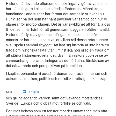
Historien är levande eftersom de tolkningar vi gör av vad som
har hänt tidigare i historien ständigt förändras. Människors
handlande i andra tider har format det samhälle vi lever i nu.
Hur vi ser på det som har hänt påverkar vår samtid och hur vi
planerar för morgondagen. Det är vår skyldighet att förhålla oss
till det som har hänt för att gemensamt bygga en bättre framtid.
Historien är fylld av goda och dåliga exempel och det är
människor här och nu som väljer vilken roll dessa erfarenheter
skall spela i samhällsbygget. Att lära sig historia är inte bara en
fråga om historiska fakta utan i minst lika hög grad en fråga om
att stärka historiemedvetandet, dvs. människors upplevelse av
sammanhang mellan tolkningen av det förflutna, förståelsen av
det närvarande och perspektiven på framtiden.
I kapitlet behandlar vi också fördomar och rasism, nazism och
extrem nationalism, politisk och rasistisk brottslighet, kunskaper
Sida 9
Original
och grundläggande värden samt det växande motståndet i
Sverige, Europa och globalt mot förföljelse och våld.
Forumet behövs som ett fönster mot det omfattande men ofta