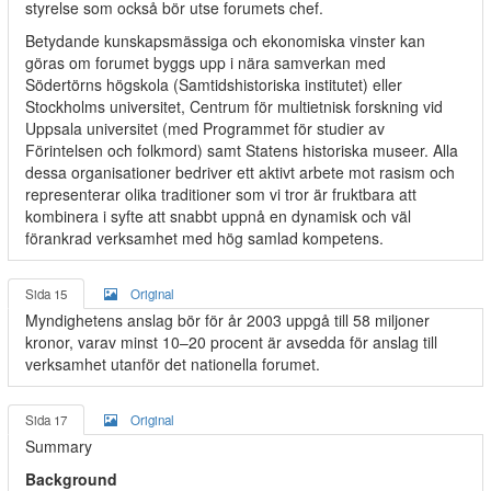
styrelse som också bör utse forumets chef.
Betydande kunskapsmässiga och ekonomiska vinster kan
göras om forumet byggs upp i nära samverkan med
Södertörns högskola (Samtidshistoriska institutet) eller
Stockholms universitet, Centrum för multietnisk forskning vid
Uppsala universitet (med Programmet för studier av
Förintelsen och folkmord) samt Statens historiska museer. Alla
dessa organisationer bedriver ett aktivt arbete mot rasism och
representerar olika traditioner som vi tror är fruktbara att
kombinera i syfte att snabbt uppnå en dynamisk och väl
förankrad verksamhet med hög samlad kompetens.
Sida 15
Original
Myndighetens anslag bör för år 2003 uppgå till 58 miljoner
kronor, varav minst 10–20 procent är avsedda för anslag till
verksamhet utanför det nationella forumet.
Sida 17
Original
Summary
Background