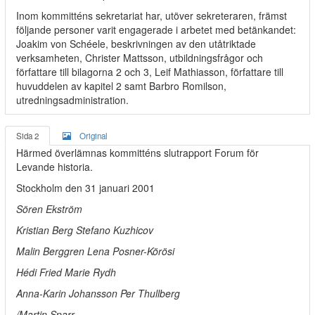
Inom kommitténs sekretariat har, utöver sekreteraren, främst
följande personer varit engagerade i arbetet med betänkandet:
Joakim von Schéele, beskrivningen av den utåtriktade
verksamheten, Christer Mattsson, utbildningsfrågor och
författare till bilagorna 2 och 3, Leif Mathiasson, författare till
huvuddelen av kapitel 2 samt Barbro Romilson,
utredningsadministration.
Sida 2
Original
Härmed överlämnas kommitténs slutrapport Forum för
Levande historia.
Stockholm den 31 januari 2001
Sören Ekström
Kristian Berg Stefano Kuzhicov
Malin Berggren Lena Posner-Körösi
Hédi Fried Marie Rydh
Anna-Karin Johansson Per Thullberg
/Martin Sparr