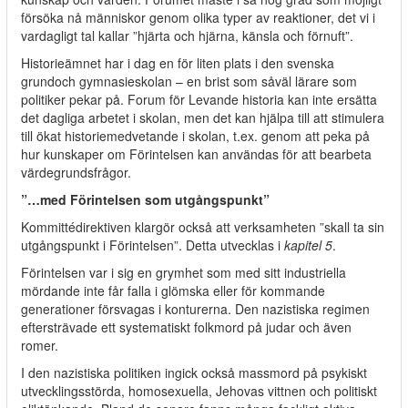
försöka nå människor genom olika typer av reaktioner, det vi i
vardagligt tal kallar ”hjärta och hjärna, känsla och förnuft”.
Historieämnet har i dag en för liten plats i den svenska
grundoch gymnasieskolan – en brist som såväl lärare som
politiker pekar på. Forum för Levande historia kan inte ersätta
det dagliga arbetet i skolan, men det kan hjälpa till att stimulera
till ökat historiemedvetande i skolan, t.ex. genom att peka på
hur kunskaper om Förintelsen kan användas för att bearbeta
värdegrundsfrågor.
”…med Förintelsen som utgångspunkt”
Kommittédirektiven klargör också att verksamheten ”skall ta sin
utgångspunkt i Förintelsen”. Detta utvecklas i
kapitel 5
.
Förintelsen var i sig en grymhet som med sitt industriella
mördande inte får falla i glömska eller för kommande
generationer försvagas i konturerna. Den nazistiska regimen
eftersträvade ett systematiskt folkmord på judar och även
romer.
I den nazistiska politiken ingick också massmord på psykiskt
utvecklingsstörda, homosexuella, Jehovas vittnen och politiskt