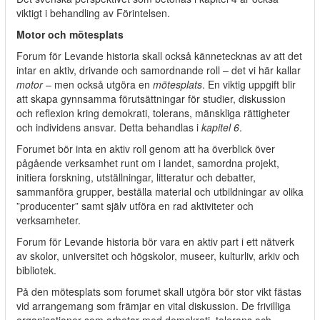
viktigt i behandling av Förintelsen.
Motor och mötesplats
Forum för Levande historia skall också kännetecknas av att det
intar en aktiv, drivande och samordnande roll – det vi här kallar
motor
– men också utgöra en
mötesplats
. En viktig uppgift blir
att skapa gynnsamma förutsättningar för studier, diskussion
och reflexion kring demokrati, tolerans, mänskliga rättigheter
och individens ansvar. Detta behandlas i
kapitel 6
.
Forumet bör inta en aktiv roll genom att ha överblick över
pågående verksamhet runt om i landet, samordna projekt,
initiera forskning, utställningar, litteratur och debatter,
sammanföra grupper, beställa material och utbildningar av olika
”producenter” samt själv utföra en rad aktiviteter och
verksamheter.
Forum för Levande historia bör vara en aktiv part i ett nätverk
av skolor, universitet och högskolor, museer, kulturliv, arkiv och
bibliotek.
På den mötesplats som forumet skall utgöra bör stor vikt fästas
vid arrangemang som främjar en vital diskussion. De frivilliga