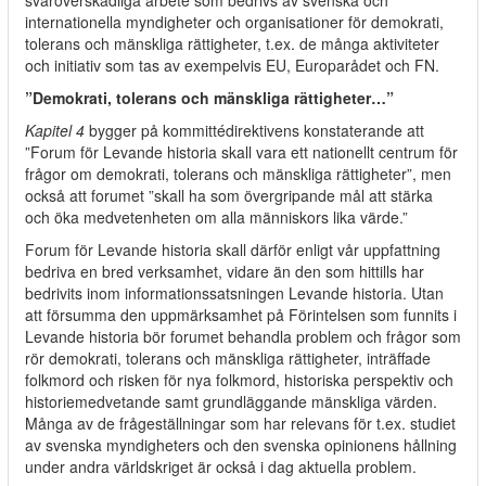
svåröverskådliga arbete som bedrivs av svenska och
internationella myndigheter och organisationer för demokrati,
tolerans och mänskliga rättigheter, t.ex. de många aktiviteter
och initiativ som tas av exempelvis EU, Europarådet och FN.
”Demokrati, tolerans och mänskliga rättigheter…”
Kapitel 4
bygger på kommittédirektivens konstaterande att
”Forum för Levande historia skall vara ett nationellt centrum för
frågor om demokrati, tolerans och mänskliga rättigheter”, men
också att forumet ”skall ha som övergripande mål att stärka
och öka medvetenheten om alla människors lika värde.”
Forum för Levande historia skall därför enligt vår uppfattning
bedriva en bred verksamhet, vidare än den som hittills har
bedrivits inom informationssatsningen Levande historia. Utan
att försumma den uppmärksamhet på Förintelsen som funnits i
Levande historia bör forumet behandla problem och frågor som
rör demokrati, tolerans och mänskliga rättigheter, inträffade
folkmord och risken för nya folkmord, historiska perspektiv och
historiemedvetande samt grundläggande mänskliga värden.
Många av de frågeställningar som har relevans för t.ex. studiet
av svenska myndigheters och den svenska opinionens hållning
under andra världskriget är också i dag aktuella problem.