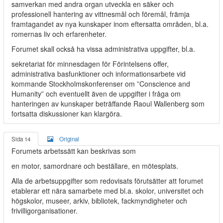
samverkan med andra organ utveckla en säker och
professionell hantering av vittnesmål och föremål, främja
framtagandet av nya kunskaper inom eftersatta områden, bl.a.
romernas liv och erfarenheter.
Forumet skall också ha vissa administrativa uppgifter, bl.a.
sekretariat för minnesdagen för Förintelsens offer,
administrativa basfunktioner och informationsarbete vid
kommande Stockholmskonferenser om ”Conscience and
Humanity” och eventuellt även de uppgifter i fråga om
hanteringen av kunskaper beträffande Raoul Wallenberg som
fortsatta diskussioner kan klargöra.
Sida 14
Original
Forumets arbetssätt kan beskrivas som
en motor, samordnare och beställare, en mötesplats.
Alla de arbetsuppgifter som redovisats förutsätter att forumet
etablerar ett nära samarbete med bl.a. skolor, universitet och
högskolor, museer, arkiv, bibliotek, fackmyndigheter och
frivilligorganisationer.