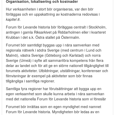
Organisation, lokalisering och kostnader
Hur verksamheten i stort bör organiseras, var den bör
förläggas och en uppskattning av kostnaderna redovisas i
kapitel 8
.
Forum för Levande historia bör förläggas centralt i Stockholm,
antingen i gamla Riksarkivet på Riddarholmen eller i kvarteret
Krubban i det s.k. Östra stallet på Östermalm.
Forumet bör samtidigt byggas upp i nära samverkan med
regionala nätverk i södra Sverige (med centrum i Lund och
Malmö), västra Sverige (Göteborg och Karlstad) och norra
Sverige (Umeå) i syfte att sammanföra kompetens från flera
delar av landet och för att ge en större nationell tillgänglighet till
forumets aktiviteter. Utbildningar, utställningar, konferenser och
filmvisningar är exempel på aktiviteter som bör finnas
tillgängliga i samtliga regioner.
Samtliga fyra regioner har förutsättningar att bygga upp en
egen verksamhet som skulle kunna arbeta i nära samverkan
med det nationella Forum för Levande historia som vi föreslår
Forumet bör inrättas som en egen myndighet med namnet
Forum för Levande historia. Myndigheten bör ledas av en