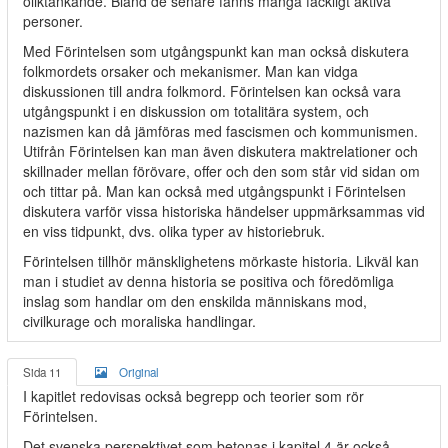
oliktänkande. Bland de senare fanns många fackligt aktiva
personer.
Med Förintelsen som utgångspunkt kan man också diskutera
folkmordets orsaker och mekanismer. Man kan vidga
diskussionen till andra folkmord. Förintelsen kan också vara
utgångspunkt i en diskussion om totalitära system, och
nazismen kan då jämföras med fascismen och kommunismen.
Utifrån Förintelsen kan man även diskutera maktrelationer och
skillnader mellan förövare, offer och den som står vid sidan om
och tittar på. Man kan också med utgångspunkt i Förintelsen
diskutera varför vissa historiska händelser uppmärksammas vid
en viss tidpunkt, dvs. olika typer av historiebruk.
Förintelsen tillhör mänsklighetens mörkaste historia. Likväl kan
man i studiet av denna historia se positiva och föredömliga
inslag som handlar om den enskilda människans mod,
civilkurage och moraliska handlingar.
Sida 11
Original
I kapitlet redovisas också begrepp och teorier som rör
Förintelsen.
Det svenska perspektivet som betonas i kapitel 4 är också