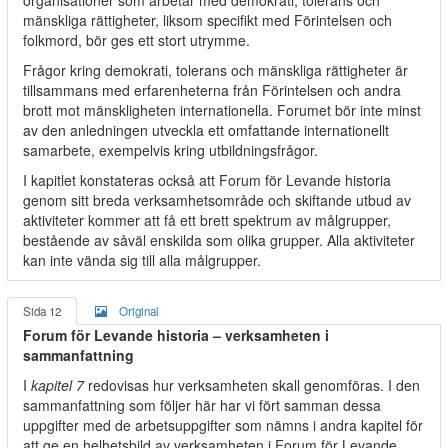
organisationer som arbetar med demokrati, tolerans och
mänskliga rättigheter, liksom specifikt med Förintelsen och
folkmord, bör ges ett stort utrymme.
Frågor kring demokrati, tolerans och mänskliga rättigheter är
tillsammans med erfarenheterna från Förintelsen och andra
brott mot mänskligheten internationella. Forumet bör inte minst
av den anledningen utveckla ett omfattande internationellt
samarbete, exempelvis kring utbildningsfrågor.
I kapitlet konstateras också att Forum för Levande historia
genom sitt breda verksamhetsområde och skiftande utbud av
aktiviteter kommer att få ett brett spektrum av målgrupper,
bestående av såväl enskilda som olika grupper. Alla aktiviteter
kan inte vända sig till alla målgrupper.
Sida 12
Original
Forum för Levande historia – verksamheten i
sammanfattning
I
kapitel 7
redovisas hur verksamheten skall genomföras. I den
sammanfattning som följer här har vi fört samman dessa
uppgifter med de arbetsuppgifter som nämns i andra kapitel för
att ge en helhetsbild av verksamheten i Forum för Levande