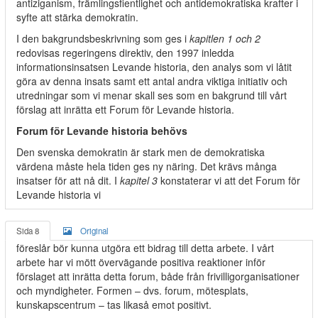
antiziganism, främlingsfientlighet och antidemokratiska krafter i
syfte att stärka demokratin.
I den bakgrundsbeskrivning som ges i
kapitlen 1 och 2
redovisas regeringens direktiv, den 1997 inledda
informationsinsatsen Levande historia, den analys som vi låtit
göra av denna insats samt ett antal andra viktiga initiativ och
utredningar som vi menar skall ses som en bakgrund till vårt
förslag att inrätta ett Forum för Levande historia.
Forum för Levande historia behövs
Den svenska demokratin är stark men de demokratiska
värdena måste hela tiden ges ny näring. Det krävs många
insatser för att nå dit. I
kapitel 3
konstaterar vi att det Forum för
Levande historia vi
Sida 8
Original
föreslår bör kunna utgöra ett bidrag till detta arbete. I vårt
arbete har vi mött övervägande positiva reaktioner inför
förslaget att inrätta detta forum, både från frivilligorganisationer
och myndigheter. Formen – dvs. forum, mötesplats,
kunskapscentrum – tas likaså emot positivt.