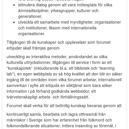
stimulera dialog genom att vara mötesplats för olika
ämnesdiscipliner, yrkesgrupper, kulturer och
generationer,
utveckla ett samarbete med myndigheter, organisationer
och institutioner, liksom med internationella
organisationer.
Tillgången till de kunskaper och upplevelser som forumet
erbjuder skall främjas genom
utveckling av interaktiva metoder, användandet av olika
kulturella uttrycksformer, tillgången till service i form av ett
”kunskapotek” (inkluderande bl.a. ett bibliotek och ”learning
lab”), en egen webbplats av så hög kvalitet att den blir en säker
ingång till de områden inom vilka forumet arbetar, internationell
samverkan i syfte att erbjuda en söktjänst som bara söker
information i på förhand godkända webbsidor, ett
tvärvetenskapligt arbets- och förhållningssätt.
Forumet skall verka för att befintlig kunskap bevaras genom att
kontinuerligt samla, bearbeta och lagra vittnesmål från
människor i Sverige som har erfarenhet från folkmord och
folkmordsliknande situationer, initiera insamling av föremål, i