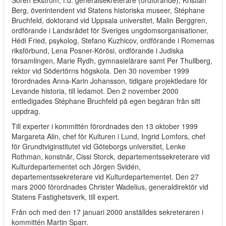
Sören Ekström, f.d. generalsekreterare (ordförande), Kristian
Berg, överintendent vid Statens historiska museer, Stéphane
Bruchfeld, doktorand vid Uppsala universitet, Malin Berggren,
ordförande i Landsrådet för Sveriges ungdomsorganisationer,
Hédi Fried, psykolog, Stefano Kuzhicov, ordförande i Romernas
riksförbund, Lena Posner-Körösi, ordförande i Judiska
församlingen, Marie Rydh, gymnasielärare samt Per Thullberg,
rektor vid Södertörns högskola. Den 30 november 1999
förordnades Anna-Karin Johansson, tidigare projektledare för
Levande historia, till ledamot. Den 2 november 2000
entledigades Stéphane Bruchfeld på egen begäran från sitt
uppdrag.
Till experter i kommittén förordnades den 13 oktober 1999
Margareta Alin, chef för Kulturen i Lund, Ingrid Lomfors, chef
för Grundtviginstitutet vid Göteborgs universitet, Lenke
Rothman, konstnär, Cissi Storck, departementssekreterare vid
Kulturdepartementet och Jörgen Svidén,
departementssekreterare vid Kulturdepartementet. Den 27
mars 2000 förordnades Christer Wadelius, generaldirektör vid
Statens Fastighetsverk, till expert.
Från och med den 17 januari 2000 anställdes sekreteraren i
kommittén Martin Sparr.