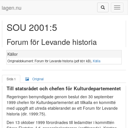
lagen.nu
Toggl
naviga
SOU 2001:5
Forum för Levande historia
Källor
Originaldokument:
Forum för Levande historia (pdf 831 kB)
,
Källa
Sida 1
Original
Till statsrådet och chefen för Kulturdepartementet
Regeringen bemyndigade genom beslut den 30 september
1999 chefen för Kulturdepartementet att tillkalla en kommitté
med uppgift att utreda etablerandet av ett Forum för Levande
historia (dir. 1999:75).
Den 13 oktober 1999 förordnades till ledamöter i kommittén