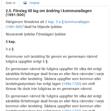
Sida 14
Original
2.5. Förslag till lag om ändring i kommunallagen
(1991:900)
Härigenom föreskrivs att
3 kap. 3 a § kommunallagen
1
(1991:900)
skall ha följande lydelse.
Nuvarande lydelse Föreslagen lydelse
3 kap.
3 a §
Kommuner och landsting får genom en gemensam nämnd
fullgöra uppgifter enligt 3 §.
En gemensam nämnd får fullgöra uppgifter för vilka det enligt
särskilda författningar skall finnas en eller flera nämnder i varje
kommun eller landsting. Sådana uppgifter som kommun eller
landstingsstyrelsen har enligt lagen (
1994:1720
) om civilt
försvar får dock inte fullgöras av en gemensam nämnd.
En gemensam nämnd får fullgöra uppgifter för vilka det enligt
särskilda författningar skall finnas en eller flera nämnder i varje
kommun eller landsting. Sådana uppgifter som kommun eller
landstingsstyrelsen har enligt lagen (
1994:1720
) om civilt