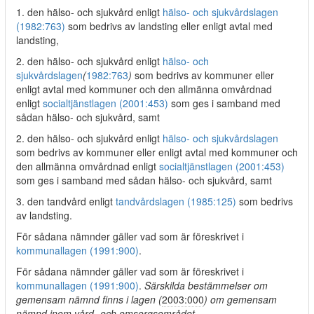
1. den hälso- och sjukvård enligt
hälso- och sjukvårdslagen
(1982:763)
som bedrivs av landsting eller enligt avtal med
landsting,
2. den hälso- och sjukvård enligt
hälso- och
sjukvårdslagen
(
1982:763
)
som bedrivs av kommuner eller
enligt avtal med kommuner och den allmänna omvårdnad
enligt
socialtjänstlagen (2001:453)
som ges i samband med
sådan hälso- och sjukvård, samt
2. den hälso- och sjukvård enligt
hälso- och sjukvårdslagen
som bedrivs av kommuner eller enligt avtal med kommuner och
den allmänna omvårdnad enligt
socialtjänstlagen (2001:453)
som ges i samband med sådan hälso- och sjukvård, samt
3. den tandvård enligt
tandvårdslagen (1985:125)
som bedrivs
av landsting.
För sådana nämnder gäller vad som är föreskrivet i
kommunallagen (1991:900)
.
För sådana nämnder gäller vad som är föreskrivet i
kommunallagen (1991:900)
.
Särskilda bestämmelser om
gemensam nämnd finns i lagen (
2003:000
) om gemensam
nämnd inom vård- och omsorgsområdet.