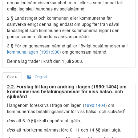
om patientnämndsverksamhet m.m., eller – som i annat fall
enligt lag skall handhas av socialnämnd.
2 § Landstinget och kommunen eller kommunerna får
samverka enligt denna lag endast om uppgifter från såväl
landstinget som kommunen eller kommunerna ingår i den
gemensamma nämndens ansvarsområde.
3 § För en gemensam nämnd gäller i övrigt bestämmelserna i
kommunallagen (1991:900)
om gemensam nämnd.
Denna lag träder i kraft den 1 juli 2003.
Sida 6
Original
2.2. Förslag till lag om ändring i lagen (1990:1404) om
kommunernas betalningsansvar för viss hälso- och
sjukvård
Härigenom föreskrivs i fråga om lagen (
1990:1404
) om
1
kommunernas betalningsansvar för viss hälso- och sjukvård
dels
att 6–9 §§ skall upphöra att gälla,
dels
att rubrikerna närmast före 6, 11 och 14 §§ skall utgå,