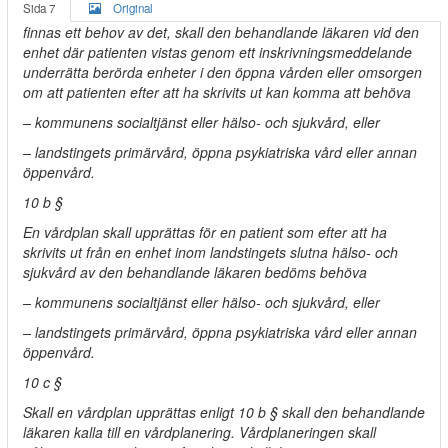
Sida 7
Original
finnas ett behov av det, skall den behandlande läkaren vid den
enhet där patienten vistas genom ett inskrivningsmeddelande
underrätta berörda enheter i den öppna vården eller omsorgen
om att patienten efter att ha skrivits ut kan komma att behöva
– kommunens socialtjänst eller hälso- och sjukvård, eller
– landstingets primärvård, öppna psykiatriska vård eller annan
öppenvård.
10 b §
En vårdplan skall upprättas för en patient som efter att ha
skrivits ut från en enhet inom landstingets slutna hälso- och
sjukvård av den behandlande läkaren bedöms behöva
– kommunens socialtjänst eller hälso- och sjukvård, eller
– landstingets primärvård, öppna psykiatriska vård eller annan
öppenvård.
10 c §
Skall en vårdplan upprättas enligt 10 b § skall den behandlande
läkaren kalla till en vårdplanering. Vårdplaneringen skall