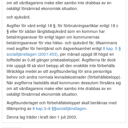
om att vårdtagarens make eller sambo inte drabbas av en
oskäligt försämrad ekonomisk situation.
och sjukvård.
Avgifter för vård enligt 18 §, för förbrukningsartiklar enligt 18 c
§ eller för sådan långtidssjukvård som en kommun har
betalningsansvar för enligt lagen om kommunernas
betalningsansvar för viss hälso- och sjukvård får, tillsammans
med avgifter för hemtjänst och dagverksamhet enligt
8 kap. 5 §
socialtjänstlagen (2001:453)
, per månad uppgå till högst en
tolftedel av 0,48 gånger prisbasbeloppet. Avgifterna får dock
inte uppgå till så stort belopp att den enskilde inte förbehålls
tillräckliga medel av sitt avgiftsunderlag för sina personliga
behov och andra normala levnadskostnader (förbehållsbelopp).
När avgifterna fastställs skall kommunen dessutom försäkra sig
om att vårdtagarens make eller sambo inte drabbas av en
oskäligt försämrad ekonomisk situation.
Avgiftsunderlaget och förbehållsbeloppet skall beräknas med
tillämpning av
8 kap.
3
–
8 §§
socialtjänstlagen
.
Denna lag träder i kraft den 1 juli 2003.