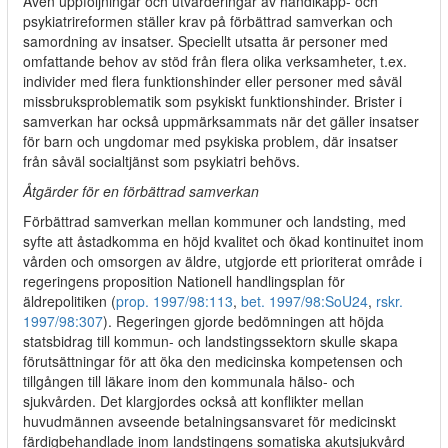
Även uppföljningar och utvärderingar av handikapp- och
psykiatrireformen ställer krav på förbättrad samverkan och
samordning av insatser. Speciellt utsatta är personer med
omfattande behov av stöd från flera olika verksamheter, t.ex.
individer med flera funktionshinder eller personer med såväl
missbruksproblematik som psykiskt funktionshinder. Brister i
samverkan har också uppmärksammats när det gäller insatser
för barn och ungdomar med psykiska problem, där insatser
från såväl socialtjänst som psykiatri behövs.
Åtgärder för en förbättrad samverkan
Förbättrad samverkan mellan kommuner och landsting, med
syfte att åstadkomma en höjd kvalitet och ökad kontinuitet inom
vården och omsorgen av äldre, utgjorde ett prioriterat område i
regeringens proposition Nationell handlingsplan för
äldrepolitiken (
prop. 1997/98:113
,
bet. 1997/98:SoU24
,
rskr.
1997/98:307
). Regeringen gjorde bedömningen att höjda
statsbidrag till kommun- och landstingssektorn skulle skapa
förutsättningar för att öka den medicinska kompetensen och
tillgången till läkare inom den kommunala hälso- och
sjukvården. Det klargjordes också att konflikter mellan
huvudmännen avseende betalningsansvaret för medicinskt
färdigbehandlade inom landstingens somatiska akutsjukvård