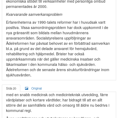
ekonomiska stödet till verksamheter med personliga ombud
permanentades år 2000.
Kvarvarande samverkansproblem
Erfarenheterna av 1990-talets reformer har i huvudsak varit
positiva. Vissa samordningsproblem har dock uppkommit i de
nya gränssnitt som bildats mellan huvudmännens
ansvarsområden. Socialstyrelsens uppföljningar av
Ädelreformen har påvisat behovet av en förbättrad samverkan
bl.a. på grund av det delade ansvaret för hemsjukvård,
rehabilitering och hjälpmedel. Brister har också
uppmärksammats när det gäller medicinska insatser och
läkarinsatser i den kommunala hälso- och sjukvården.
Ädelreformen och de senaste årens strukturförändringar inom
sjukhusvården,
Sida 20
Original
med en snabb medicinsk och medicinteknisk utveckling, färre
vårdplatser och kortare vårdtider, har bidragit till att en allt
större del av samhällets vård och omsorg till äldre nu bedrivs i
kommunal regi.