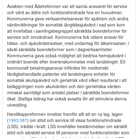
Avsikten med Ädelreformen var att samla ansvaret för service
och vård av äldre och funktionshindrade hos en huvudman.
Kommunerna gavs verksamhetsansvar för sjukhem och andra
vårdinrättningar för somatisk långtidssjukvård i vad som kom
att innefattas i samlingsbegreppet särskilda boendeformer för
service och omvårdnad. Kommunerna fick vidare ansvar för
hälso- och sjukvårdsinsatser, med undantag för läkarinsatser, i
såväl särskilda boendeformer som i dagverksamheter.
Kommunerna gavs också möjlighet att bedriva hemsjukvård i
ordinärt boende efter överenskommelse med landstinget. Ett
kommunalt betalningsansvar infördes för medicinskt
färdigbehandlade patienter vid landstingens enheter för
somatisk akutsjukvård och geriatrisk vård vilket resulterat i att
beläggningen inom akutvården och den geriatriska vården
minskat samtidigt som antalet platser i särskilda boendeformer
ökat. Statliga bidrag har också avsatts för att stimulera denna
utveckling.
Handikappreformen innebar framför allt att en ny lag, lagen
(
1993:387
) om stöd och service till vissa funktionshindrade
(LSS), trädde i kraft. LSS innehåller bestämmelser om särskilt
stöd och särskild service till personer med funktionshinder som