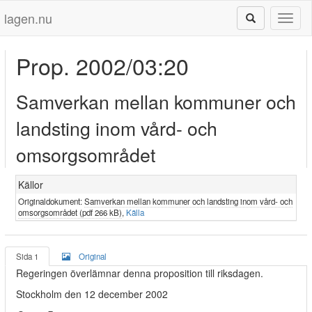
lagen.nu
Toggl
naviga
Prop. 2002/03:20
Samverkan mellan kommuner och
landsting inom vård- och
omsorgsområdet
Källor
Originaldokument:
Samverkan mellan kommuner och landsting inom vård- och
omsorgsområdet (pdf 266 kB)
,
Källa
Sida 1
Original
Regeringen överlämnar denna proposition till riksdagen.
Stockholm den 12 december 2002