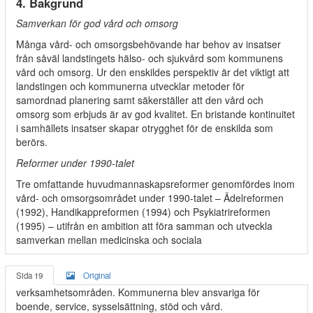
4. Bakgrund
Samverkan för god vård och omsorg
Många vård- och omsorgsbehövande har behov av insatser
från såväl landstingets hälso- och sjukvård som kommunens
vård och omsorg. Ur den enskildes perspektiv är det viktigt att
landstingen och kommunerna utvecklar metoder för
samordnad planering samt säkerställer att den vård och
omsorg som erbjuds är av god kvalitet. En bristande kontinuitet
i samhällets insatser skapar otrygghet för de enskilda som
berörs.
Reformer under 1990-talet
Tre omfattande huvudmannaskapsreformer genomfördes inom
vård- och omsorgsområdet under 1990-talet – Ädelreformen
(1992), Handikappreformen (1994) och Psykiatrireformen
(1995) – utifrån en ambition att föra samman och utveckla
samverkan mellan medicinska och sociala
Sida 19
Original
verksamhetsområden. Kommunerna blev ansvariga för
boende, service, sysselsättning, stöd och vård.