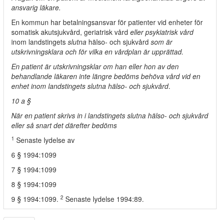
ansvarig läkare.
En kommun har betalningsansvar för patienter vid enheter för
somatisk akutsjukvård, geriatrisk vård
eller psykiatrisk vård
inom landstingets
slutna
hälso- och sjukvård
som är
utskrivningsklara och för vilka en vårdplan är upprättad.
En patient är utskrivningsklar om han eller hon av den
behandlande läkaren inte längre bedöms behöva vård vid en
enhet inom landstingets slutna hälso- och sjukvård
.
10 a §
När en patient skrivs in i landstingets slutna hälso- och sjukvård
eller så snart det därefter bedöms
1
Senaste lydelse av
6 § 1994:1099
7 § 1994:1099
8 § 1994:1099
2
9 § 1994:1099.
Senaste lydelse 1994:89.