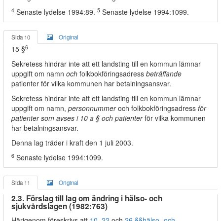
4
5
Senaste lydelse 1994:89.
Senaste lydelse 1994:1099.
Sida 10
Original
6
15 §
Sekretess hindrar inte att ett landsting till en kommun lämnar
uppgift om namn
och
folkbokföringsadress
beträffande
patienter för vilka kommunen har betalningsansvar.
Sekretess hindrar inte att ett landsting till en kommun lämnar
uppgift om namn,
personnummer
och folkbokföringsadress
för
patienter som avses i 10 a § och patienter
för vilka kommunen
har betalningsansvar.
Denna lag träder i kraft den 1 juli 2003.
6
Senaste lydelse 1994:1099.
Sida 11
Original
2.3. Förslag till lag om ändring i hälso- och
sjukvårdslagen (1982:763)
Härigenom föreskrivs att
10
,
22
och
26 §§
hälso- och