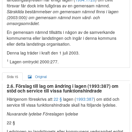
försvar får dock inte fullgöras av en gemensam nämnd.
Särskilda bestämmelser om gemensam nämnd finns i lagen
(
2003:000
) om gemensam nämnd inom vård- och
omsorgsområdet.
En gemensam nämnd tillsätts i någon av de samverkande
kommunerna eller landstingen och ingår i denna kommuns
eller detta landstings organisation.
Denna lag träder i kraft den 1 juli 2003.
1
Lagen omtryckt 2000:277.
Sida 15
Original
2.6. Förslag till lag om ändring i lagen (1993:387) om
stöd och service till vissa funktionshindrade
Härigenom föreskrivs att
22 §
lagen (
1993:387
) om stöd och
service till vissa funktionshindrade skall ha följande lydelse.
Nuvarande lydelse Föreslagen lydelse
22 §
Ledningen av landstingets eller kommunens verksamhet enligt