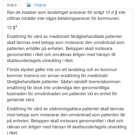
Sida 9
Original
Kan de insatser som landstinget ansvarar för enligt 10 d § inte
utföras inträder inte något betalningsansvar för kommunen
.
4
12 §
Ersättning för vård av
medicinskt färdigbehandlade
patienter
skall lämnas med belopp som motsvarar den omvårdnad som
patienten
erhåller
på enheten. Beloppen skall motsvara
genomsnittet i riket och
omräknas
årligen med hänsyn till
skatteunderlagets utveckling i riket.
Första stycket gäller inte om ett landsting och en kommun
kommer överens om annan ersättning för
medicinskt
färdigbehandlade
patienter. Sådan särskilt överenskommen
ersättning får dock inte understiga den genomsnittliga
kostnaden för omvårdnaden om patienter vid en enhet för
geriatrisk vård.
Ersättning för vård av
utskrivningsklara
patienter skall lämnas
med belopp som motsvarar den omvårdnad som patienten
får
på enheten. Beloppen skall motsvara genomsnittet i riket och
räknas om
årligen med hänsyn till skatteunderlagets utveckling
i riket.