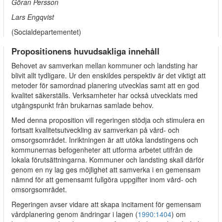
Göran Persson
Lars Engqvist
(Socialdepartementet)
Propositionens huvudsakliga innehåll
Behovet av samverkan mellan kommuner och landsting har
blivit allt tydligare. Ur den enskildes perspektiv är det viktigt att
metoder för samordnad planering utvecklas samt att en god
kvalitet säkerställs. Verksamheter har också utvecklats med
utgångspunkt från brukarnas samlade behov.
Med denna proposition vill regeringen stödja och stimulera en
fortsatt kvalitetsutveckling av samverkan på vård- och
omsorgsområdet. Inriktningen är att utöka landstingens och
kommunernas befogenheter att utforma arbetet utifrån de
ara
lokala förutsättningarna. Kommuner och landsting skall därför
genom en ny lag ges möjlighet att samverka i en gemensam
nämnd för att gemensamt fullgöra uppgifter inom vård- och
omsorgsområdet.
Regeringen avser vidare att skapa incitament för gemensam
vårdplanering genom ändringar i lagen (
1990:1404
) om