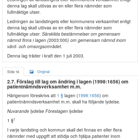
denna lag skall utövas av en eller flera nämnder som
fullmäktige utser.
Ledningen av landstingets eller kommunens verksamhet enligt
denna lag skall utövas av en eller flera nämnder som
fullmäktige utser.
Särskilda bestämmelser om gemensam
nämnd finns i lagen (
2003:000
) om gemensam nämnd inom
vård- och omsorgsområdet
.
Denna lag träder i kraft den 1 juli 2003.
Sida 16
Original
2.7. Förslag till lag om ändring i lagen (1998:1656) om
patientnämndsverksamhet m.m.
Härigenom föreskrivs att
1 §
lagen (
1998:1656
) om
patientnämndsverksamhet m.m. skall ha följande lydelse.
Nuvarande lydelse Föreslagen lydelse
1
1 §
I varje landsting och kommun skall det finnas en eller flera
nämnder med uppgift att stödja och hjälpa patienter inom