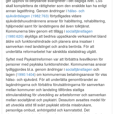
ger upphov till betydande svårigheter i det dagliga livet. LSS
skall komplettera de rättigheter som den enskilde kan ha enligt
annan lagstiftning. Genom ändringar i
hälso- och
sjukvårdslagen (1982:763)
förtydligades vidare
sjukvårdshuvudmännens ansvar för habilitering, rehabilitering,
hjälpmedel samt för landstingens del även tolktjänst.
Kommunerna blev genom ett tillägg i
socialtjänstlagen
(1980:620)
skyldiga att bedriva uppsökande verksamhet bland
äldre och funktionshindrade och planera sina insatser i
samverkan med landstinget och andra berörda. För att
underlätta reformarbetet har särskilda statsbidrag utgått.
Syftet med Psykiatrireformen var att förbättra livsvillkoren för
personer med psykiska funktionshinder. Kommunernas ansvar
tydliggjordes bl.a. genom ändringar i
socialtjänstlagen
och
lagen (
1990:1404
) om kommunernas betalningsansvar för viss
hälso- och sjukvård. För att underlätta genomförandet av
lagändringarna och förbättra förutsättningarna för samverkan
mellan kommuner och landsting tillfördes statliga
stimulansbidrag för utveckling av arbetsformer och samverkan
mellan socialtjänst och psykiatri. Dessutom avsattes medel för
att utveckla stöd till svårt psykiskt störda missbrukare,
personliga ombud, anhörigstöd och kamratstöd. Det