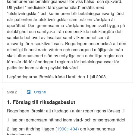
kommunernas betalningsansvar för viss hälso- och sjukvård.
ara
Uttrycket ”medicinskt färdigbehandlad” ersätts med
”utskrivningsklar” och kommunen blir betalningsansvarig först
när patienten är utskrivningsklar samt när en vårdplan är
upprättad. Den gemensamma vårdplaneringen skall bygga på
delaktighet och samtycke från den enskilde och klargöra det
samlade behovet av insatser samt vilken enhet som är
ansvarig för respektive insats. Regeringen anser också att den
offentligt finansierade vården och omsorgen i möjligaste mån
skall utformas med stöd av entydiga och enhetliga regler och
föreslår därför ändringar i reglerna för betalningsansvar för
patienter inom sluten psykiatrisk vård.
Lagändringarna föreslås träda i kraft den 1 juli 2003.
Sida 2
Original
1. Förslag till riksdagsbeslut
Regeringen föreslår att riksdagen antar regeringens förslag till
1. lag om gemensam nämnd inom vård- och omsorgsområdet,
2. lag om ändring i lagen (
1990:1404
) om kommunernas
betalningsan-