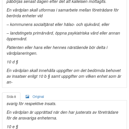
påbörjas senast dagen efter det att kallelsen mottagits.
En vårdplan skall utformas i samarbete mellan företrädare för
berörda enheter vid
– kommunens socialtjänst eller hälso- och sjukvård, eller
– landstingets primärvård, öppna psykiatriska vård eller annan
öppenvård.
Patienten eller hans eller hennes närstående bör delta i
vårdplaneringen.
10 d §
En vårdplan skall innehålla uppgifter om det bedömda behovet
av insatser enligt 10 b § samt uppgifter om vilken enhet som är
an-
Sida 8
Original
svarig för respektive insats.
En vårdplan är upprättad när den har justerats av företrädare
för de ansvariga enheterna.
10 e §