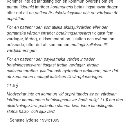
Kommer inte ett landsting och en kommun överens om
en
annan tidpunkt
inträder
kommunens
betalningsansvar dagen
efter det att
en patient är utskrivningsklar och en vårdplan är
upprättad.
För en patient i den somatiska akutsjukvården eller den
geriatriska vården
inträder
betalningsansvaret
tidigast fem
vardagar, lördag, midsommarafton, julafton och nyårsafton
oräknade, efter det att kommunen
mottagit kallelsen till
vårdplaneringen.
För en patient i den psykiatriska vården inträder
betalningsansvaret tidigast trettio vardagar, lördag,
midsommarafton, julafton och nyårsafton oräknade, efter det
att kommunen mottagit kallelsen till vårdplaneringen.
11 a §
Medverkar inte en kommun vid upprättandet av en vårdplan
inträder kommunens betalningsansvar ändå enligt 11 § om den
utskrivningsklara patienten stannar kvar inom landstingets
slutna hälso- och sjukvård.
3
Senaste lydelse 1994:1099.