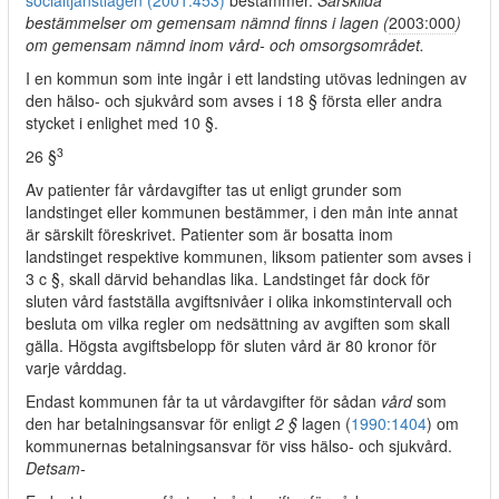
socialtjänstlagen (2001:453)
bestämmer.
Särskilda
bestämmelser om gemensam nämnd finns i lagen (
2003:000
)
om gemensam nämnd inom vård- och omsorgsområdet.
I en kommun som inte ingår i ett landsting utövas ledningen av
den hälso- och sjukvård som avses i 18 § första eller andra
stycket i enlighet med 10 §.
3
26 §
Av patienter får vårdavgifter tas ut enligt grunder som
landstinget eller kommunen bestämmer, i den mån inte annat
är särskilt föreskrivet. Patienter som är bosatta inom
landstinget respektive kommunen, liksom patienter som avses i
3 c §, skall därvid behandlas lika. Landstinget får dock för
sluten vård fastställa avgiftsnivåer i olika inkomstintervall och
besluta om vilka regler om nedsättning av avgiften som skall
gälla. Högsta avgiftsbelopp för sluten vård är 80 kronor för
varje vårddag.
Endast kommunen får ta ut vårdavgifter för sådan
vård
som
den har betalningsansvar för enligt
2 §
lagen (
1990:1404
) om
kommunernas betalningsansvar för viss hälso- och sjukvård.
Detsam-