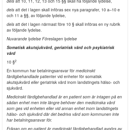
dels
att 10, 11, 12, 13 och 15 §§ skall ha följande lydelse,
dels
att det i lagen skall införas sex nya paragrafer, 10 a–10 e
och 11 a §§, av följande lydelse,
dels
att det i lagen närmast före 10 § skall införas en ny rubrik
av följande lydelse.
Nuvarande lydelse Föreslagen lydelse
Somatisk akutsjukvård, geriatrisk vård och psykiatrisk
vård
2
10 §
En kommun har betalningsansvar för
medicinskt
färdigbehandlade
patienter vid enheter för somatisk
akutsjukvård
eller
geriatrisk vård inom landstingets hälso- och
sjukvård.
Medicinskt färdigbehandlad är en patient som är intagen på en
sådan enhet men inte längre behöver den medicinska vård
som ges vid enheten eller vid annan enhet inom landstingets
hälso- och sjukvård där det bedrivs vård som kommunen inte
har betalningsansvar för.
Frågan om en patient är medicinskt färdigbehandlad avgörs av