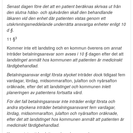
Senast dagen före det att en patient beräknas skrivas ut från
den slutna hälso- och sjukvården skall den behandlande
läkaren vid den enhet där patienten vistas genom ett
utskrivningsmeddelande underrätta ansvariga enheter enligt 10
d §.
3
11 §
Kommer inte ett landsting och en kommun överens om
annat
inträder betalningsansvar
som avses i 10 §
dagen efter det att
landstinget anmält hos kommunen att patienten är medicinskt
färdigbehandlad.
Betalningsansvar enligt första stycket
inträder
dock
tidigast fem
vardagar, lördag, midsommarafton, julafton och nyårsafton
oräknade
,
efter det att
landstinget och
kommunen
inlett
planeringen av patientens fortsatta vård.
För det fall betalningsansvar inte inträder enligt första och
andra styckena inträder betalningsansvaret fem vardagar,
lördag, midsommarafton, julafton och nyårsafton oräknade,
efter det att landstinget hos kommunen anmält att patienten är
medicinskt färdigbehandlad.