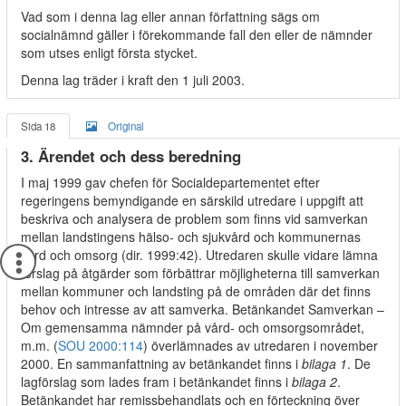
Vad som i denna lag eller annan författning sägs om
socialnämnd gäller i förekommande fall den eller de nämnder
som utses enligt första stycket.
Denna lag träder i kraft den 1 juli 2003.
Sida 18
Original
3. Ärendet och dess beredning
I maj 1999 gav chefen för Socialdepartementet efter
regeringens bemyndigande en särskild utredare i uppgift att
beskriva och analysera de problem som finns vid samverkan
mellan landstingens hälso- och sjukvård och kommunernas
vård och omsorg (dir. 1999:42). Utredaren skulle vidare lämna
förslag på åtgärder som förbättrar möjligheterna till samverkan
mellan kommuner och landsting på de områden där det finns
behov och intresse av att samverka. Betänkandet Samverkan –
Om gemensamma nämnder på vård- och omsorgsområdet,
m.m. (
SOU 2000:114
) överlämnades av utredaren i november
2000. En sammanfattning av betänkandet finns i
bilaga 1
. De
lagförslag som lades fram i betänkandet finns i
bilaga 2
.
Betänkandet har remissbehandlats och en förteckning över