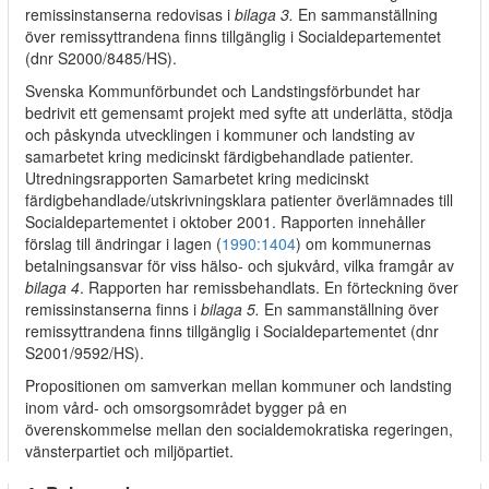
remissinstanserna redovisas i
bilaga 3.
En sammanställning
över remissyttrandena finns tillgänglig i Socialdepartementet
(dnr S2000/8485/HS).
Svenska Kommunförbundet och Landstingsförbundet har
bedrivit ett gemensamt projekt med syfte att underlätta, stödja
och påskynda utvecklingen i kommuner och landsting av
samarbetet kring medicinskt färdigbehandlade patienter.
Utredningsrapporten Samarbetet kring medicinskt
färdigbehandlade/utskrivningsklara patienter överlämnades till
Socialdepartementet i oktober 2001. Rapporten innehåller
förslag till ändringar i lagen (
1990:1404
) om kommunernas
betalningsansvar för viss hälso- och sjukvård, vilka framgår av
bilaga 4
. Rapporten har remissbehandlats. En förteckning över
remissinstanserna finns i
bilaga 5.
En sammanställning över
remissyttrandena finns tillgänglig i Socialdepartementet (dnr
S2001/9592/HS).
Propositionen om samverkan mellan kommuner och landsting
inom vård- och omsorgsområdet bygger på en
överenskommelse mellan den socialdemokratiska regeringen,
vänsterpartiet och miljöpartiet.