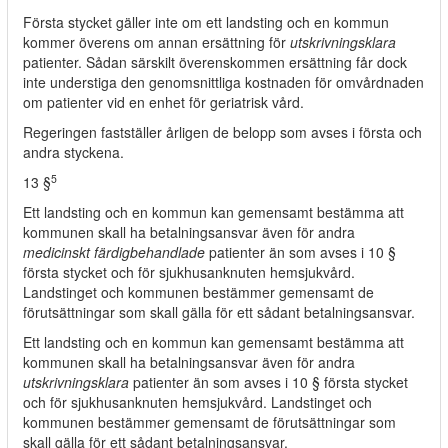
Första stycket gäller inte om ett landsting och en kommun
kommer överens om annan ersättning för
utskrivningsklara
patienter. Sådan särskilt överenskommen ersättning får dock
inte understiga den genomsnittliga kostnaden för omvårdnaden
om patienter vid en enhet för geriatrisk vård.
Regeringen fastställer årligen de belopp som avses i första och
andra styckena.
5
13 §
Ett landsting och en kommun kan gemensamt bestämma att
kommunen skall ha betalningsansvar även för andra
medicinskt färdigbehandlade
patienter än som avses i 10 §
första stycket och för sjukhusanknuten hemsjukvård.
Landstinget och kommunen bestämmer gemensamt de
förutsättningar som skall gälla för ett sådant betalningsansvar.
Ett landsting och en kommun kan gemensamt bestämma att
kommunen skall ha betalningsansvar även för andra
utskrivningsklara
patienter än som avses i 10 § första stycket
och för sjukhusanknuten hemsjukvård. Landstinget och
kommunen bestämmer gemensamt de förutsättningar som
skall gälla för ett sådant betalningsansvar.