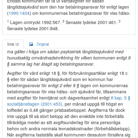
Endast kommunen får ta ut vårdavgifter för sådan
långtidssjukvård
som den har betalningsansvar för enligt lagen
(
1990:1404
) om kommunernas betalningsansvar för viss hälso-
1
2
3
Lagen omtryckt 1992:567.
Senaste lydelse 2001:461.
Senaste lydelse 2001:848.
Sida 12
Original
ma gäller i fråga om sådan psykiatrisk långtidssjukvård med
huvudsaklig omvårdnadsinriktning för vilken kommunen enligt 9
§ samma lag har åtagit sig betalningsansvar
.
Avgifter för vård enligt 18 §, för förbrukningsartiklar enligt 18 c
§ eller för sådan långtidssjukvård som en kommun har
betalningsansvar för enligt
2 eller 9 §
lagen om kommunernas
betalningsansvar för viss hälso- och sjukvård får, tillsammans
med avgifter för hemtjänst och dagverksamhet enligt
8 kap. 5 §
socialtjänstlagen (2001:453)
, per månad uppgå till högst en
tolftedel av 0,48 gånger prisbasbeloppet. Avgifterna får dock
inte uppgå till så stort belopp att den enskilde inte förbehålls
tillräckliga medel av sitt avgiftsunderlag för sina personliga
behov och andra normala levnadskostnader (förbehållsbelopp).
När avgifterna fastställs skall kommunen dessutom försäkra sig