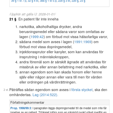
39 § 1 st 7 p
,
32 § 4 st
,
38a § 1 st 5 p
,
22b § 3 st
,
22b §
,
23 §
/Upphör att gälla U: 2028-01-01/
21 §
En patient får inte inneha
narkotika, alkoholhaltiga drycker, andra
berusningsmedel eller sådana varor som omfattas av
lagen (
1999:42
) om förbud mot vissa hälsofarliga varor,
sådana medel som avses i lagen (
1991:1969
) om
förbud mot vissa dopningsmedel,
injektionssprutor eller kanyler, som kan användas för
insprutning i människokroppen,
andra föremål som är särskilt ägnade att användas för
missbruk av eller annan befattning med narkotika, eller
annan egendom som kan skada honom eller henne
själv eller någon annan eller vara till men för vården
eller ordningen på vårdinrättningen.
Påträffas sådan egendom som avses i
första stycket
, ska den
omhändertas.
Lag (2014:522).
Författningskommentar
Prop. 1998/99:3
: I paragrafen läggs dopningsmedel till de medel som inte får
innehas av en patient. Tillägget införs som en särskild punkt vilket medför en