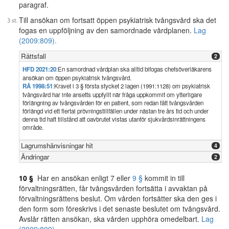
paragraf.
Till ansökan om fortsatt öppen psykiatrisk tvångsvård ska det
fogas en uppföljning av den samordnade vårdplanen.
Lag
(2009:809).
Rättsfall
2
HFD 2021:20
:
En samordnad vårdplan ska alltid bifogas chefsöverläkarens
ansökan om öppen psykiatrisk tvångsvård.
RÅ 1998:51
:
Kravet i 3 § första stycket 2 lagen (1991:1128) om psykiatrisk
tvångsvård har inte ansetts uppfyllt när fråga uppkommit om ytterligare
förlängning av tvångsvården för en patient, som redan fått tvångsvården
förlängd vid ett flertal prövningstillfällen under nästan tre års tid och under
denna tid haft tillstånd att oavbrutet vistas utanför sjukvårdsinrättningens
område.
Lagrumshänvisningar hit
4
Ändringar
2
10 §
Har en ansökan enligt 7 eller
9 §
kommit in till
förvaltningsrätten, får tvångsvården fortsätta i avvaktan på
förvaltningsrättens beslut. Om vården fortsätter ska den ges i
den form som föreskrivs i det senaste beslutet om tvångsvård.
Avslår rätten ansökan, ska vården upphöra omedelbart.
Lag