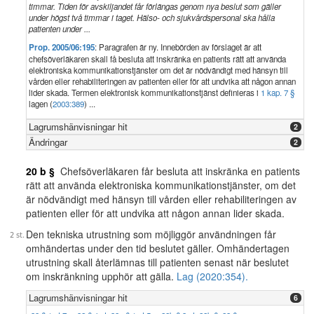
timmar. Tiden för avskiljandet får förlängas genom nya beslut som gäller
under högst två timmar i taget. Hälso- och sjukvårdspersonal ska hålla
patienten under ...
Prop. 2005/06:195
: Paragrafen är ny. Innebörden av förslaget är att
chefsöverläkaren skall få besluta att inskränka en patients rätt att använda
elektroniska kommunikationstjänster om det är nödvändigt med hänsyn till
vården eller rehabiliteringen av patienten eller för att undvika att någon annan
lider skada. Termen elektronisk kommunikationstjänst definieras i
1 kap. 7 §
lagen (
2003:389
) ...
Lagrumshänvisningar hit
2
Ändringar
2
20 b §
Chefsöverläkaren får besluta att inskränka en patients
rätt att använda elektroniska kommunikationstjänster, om det
är nödvändigt med hänsyn till vården eller rehabiliteringen av
patienten eller för att undvika att någon annan lider skada.
Den tekniska utrustning som möjliggör användningen får
omhändertas under den tid beslutet gäller. Omhändertagen
utrustning skall återlämnas till patienten senast när beslutet
om inskränkning upphör att gälla.
Lag (2020:354).
Lagrumshänvisningar hit
6