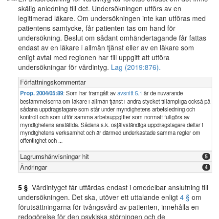
skälig anledning till det. Undersökningen utförs av en
legitimerad läkare. Om undersökningen inte kan utföras med
patientens samtycke, får patienten tas om hand för
undersökning. Beslut om sådant omhändertagande får fattas
endast av en läkare i allmän tjänst eller av en läkare som
enligt avtal med regionen har till uppgift att utföra
undersökningar för vårdintyg.
Lag (2019:876).
Författningskommentar
Prop. 2004/05:89
: Som har framgått av
avsnitt 5.1
är de nuvarande
bestämmelserna om läkare i allmän tjänst i andra stycket tillämpliga också på
sådana uppdragstagare som står under myndighetens arbetsledning och
kontroll och som utför samma arbetsuppgifter som normalt fullgörs av
myndighetens anställda. Sådana s.k. osjälvständiga uppdragstagare deltar i
myndighetens verksamhet och är därmed underkastade samma regler om
offentlighet och ...
Lagrumshänvisningar hit
5
Ändringar
4
5 §
Vårdintyget får utfärdas endast i omedelbar anslutning till
undersökningen. Det ska, utöver ett uttalande enligt
4 §
om
förutsättningarna för tvångsvård av patienten, innehålla en
redogörelse för den psykiska störningen och de