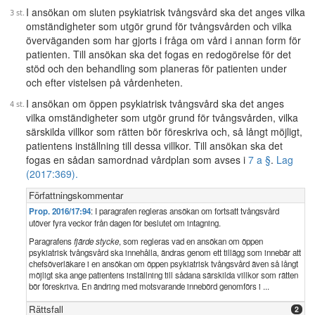
I ansökan om sluten psykiatrisk tvångsvård ska det anges vilka
omständigheter som utgör grund för tvångsvården och vilka
överväganden som har gjorts i fråga om vård i annan form för
patienten. Till ansökan ska det fogas en redogörelse för det
stöd och den behandling som planeras för patienten under
och efter vistelsen på vårdenheten.
I ansökan om öppen psykiatrisk tvångsvård ska det anges
vilka omständigheter som utgör grund för tvångsvården, vilka
särskilda villkor som rätten bör föreskriva och, så långt möjligt,
patientens inställning till dessa villkor. Till ansökan ska det
fogas en sådan samordnad vårdplan som avses i
7 a §
.
Lag
(2017:369).
Författningskommentar
Prop. 2016/17:94
: I paragrafen regleras ansökan om fortsatt tvångsvård
utöver fyra veckor från dagen för beslutet om intagning.
Paragrafens
fjärde stycke
, som regleras vad en ansökan om öppen
psykiatrisk tvångsvård ska innehålla, ändras genom ett tillägg som innebär att
chefsöverläkare i en ansökan om öppen psykiatrisk tvångsvård även så långt
möjligt ska ange patientens inställning till sådana särskilda villkor som rätten
bör föreskriva. En ändring med motsvarande innebörd genomförs i ...
Rättsfall
2