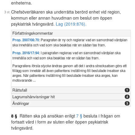
enheterna.
Chefsöverläkaren ska underrätta berörd enhet vid region,
kommun eller annan huvudman om beslut om öppen
psykiatrisk tvångsvård.
Lag (2019:876).
Författningskommentar
Prop. 2007/08:70
: Paragrafen är ny och reglerar vad en samordnad vårdplan
ska innehålla och vad som ska beaktas när en sådan tas fram.
Prop. 2016/17:94
: I paragrafen regleras vad en samordnad vårdplan ska
innehålla och vad som ska beaktas när en sådan tas fram.
Paragrafens
första stycke
ändras genom att det i andra strecksatsen görs ett
tillägg som innebär att även patientens inställning till beslutade insatser ska
anges. När patientens inställning till beslutade insatser ska anges, kan
motsvarande ...
Rättsfall
1
Lagrumshänvisningar hit
4
Ändringar
3
8 §
Rätten ska på ansökan enligt
7 §
besluta i frågan om
fortsatt vård i form av sluten eller öppen psykiatrisk
tvångsvård.