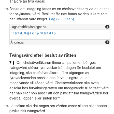
är äldre än fyra dagar.
Beslut om intagning fattas av en chefsöverläkare vid en enhet
för psykiatrisk vård. Beslutet får inte fattas av den läkare som
har utfärdat vårdintyget.
Lag (2008:415).
Lagrumshänvisningar hit
3
14 § 2 st
,
39 § 1 st 1 p
,
31 § 2 st 2 p
Ändringar
2
Tvångsvård efter beslut av rätten
7 §
Om chefsöverläkaren finner att patienten bör ges
tvångsvård utöver fyra veckor från dagen för beslutet om
intagning, ska chefsöverläkaren före utgången av
fyraveckorstiden ansöka hos förvaltningsrätten om
medgivande till sådan vård. Chefsöverläkaren ska även
ansöka hos förvaltningsrätten om medgivande till fortsatt vård
när han eller hon anser att den psykiatriska tvångsvården bör
övergå i öppen eller sluten form.
I ansökan ska det anges om vården avser sluten eller öppen
psykiatrisk tvångsvård.