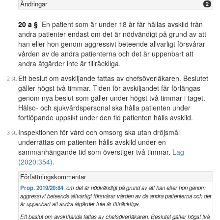
Ändringar
2
20 a §
En patient som är under 18 år får hållas avskild från
andra patienter endast om det är nödvändigt på grund av att
han eller hon genom aggressivt beteende allvarligt försvårar
vården av de andra patienterna och det är uppenbart att
andra åtgärder inte är tillräckliga.
Ett beslut om avskiljande fattas av chefsöverläkaren. Beslutet
gäller högst två timmar. Tiden för avskiljandet får förlängas
genom nya beslut som gäller under högst två timmar i taget.
Hälso- och sjukvårdspersonal ska hålla patienten under
fortlöpande uppsikt under den tid patienten hålls avskild.
Inspektionen för vård och omsorg ska utan dröjsmål
underrättas om patienten hålls avskild under en
sammanhängande tid som överstiger två timmar.
Lag
(2020:354).
Författningskommentar
Prop. 2019/20:84
:
om det är nödvändigt på grund av att han eller hon genom
aggressivt beteende allvarligt försvårar vården av de andra patienterna och det
är uppenbart att andra åtgärder inte är tillräckliga.
Ett beslut om avskiljande fattas av chefsöverläkaren. Beslutet gäller högst två