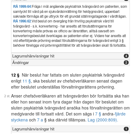
RÅ 1999:64
:
Fråga i mål angående psykiatrisk tvångsvård om patienten, som
samtyckt till vård på en sjukvårdsinrättning för heldygnsvård, uppenbart
saknade förmåga att ge uttryck för ett grundat ställningstagande i vårdfrågan.
RÅ 1996:62
:
Vid beslut om övergång från frivillig psykiatrisk vård till
tvångsvård - s.k. konvertering - har ansetts att förutsättningarna för
konvertering måste prövas ex officio av länsrätten, alltså oavsett om
konverteringsbeslutet överklagas av patienten eller ej. Vidare har ansetts att
vid efterföljande prövning endast förutsättningarna för tvångsvård enligt 3 §
behöver föreligga vid prövningstillfället för att tvångsvården skall få fortsätta.
Lagrumshänvisningar hit
4
Ändringar
2
12 §
När beslut har fattats om sluten psykiatrisk tvångsvård
enligt
11 §
, ska beslutet av chefsöverläkaren senast dagen
efter beslutet underställas förvaltningsrättens prövning.
Anser chefsöverläkaren att tvångsvården bör fortsätta ska han
eller hon senast inom fyra dagar från dagen för beslutet om
sluten psykiatrisk tvångsvård ansöka hos förvaltningsrätten om
medgivande till fortsatt vård. Det som sägs i
7 §
andra-
fjärde
styckena
och
7 a
§ ska därvid tillämpas.
Lag (2000:809).
Lagrumshänvisningar hit
1