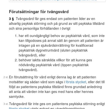
Förutsättningar för tvångsvård
3 §
Tvångsvård får ges endast om patienten lider av en
allvarlig psykisk störning och på grund av sitt psykiska tillstånd
och sina personliga förhållanden i övrigt
har ett oundgängligt behov av psykiatrisk vård, som inte
kan tillgodoses på annat sätt än genom att patienten är
intagen på en sjukvårdsinrättning för kvalificerad
psykiatrisk dygnetruntvård (sluten psykiatrisk
tvångsvård), eller
behöver iaktta särskilda villkor för att kunna ges
nödvändig psykiatrisk vård (öppen psykiatrisk
tvångsvård).
En förutsättning för vård enligt denna lag är att patienten
motsätter sig sådan vård som sägs i
första stycket
, eller det till
följd av patientens psykiska tillstånd finns grundad anledning
att anta att vården inte kan ges med hans eller hennes
samtycke.
Tvångsvård får inte ges om patientens psykiska störning enligt
första stycket
utgör enbart en utvecklingsstörning.