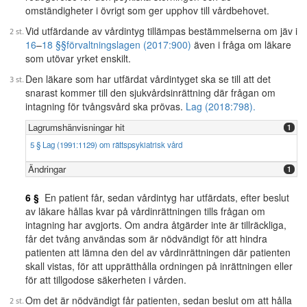
omständigheter i övrigt som ger upphov till vårdbehovet.
Vid utfärdande av vårdintyg tillämpas bestämmelserna om jäv i
16
–
18 §§
förvaltningslagen (2017:900)
även i fråga om läkare
som utövar yrket enskilt.
Den läkare som har utfärdat vårdintyget ska se till att det
snarast kommer till den sjukvårdsinrättning där frågan om
intagning för tvångsvård ska prövas.
Lag (2018:798).
Lagrumshänvisningar hit
1
5 § Lag (1991:1129) om rättspsykiatrisk vård
Ändringar
1
6 §
En patient får, sedan vårdintyg har utfärdats, efter beslut
av läkare hållas kvar på vårdinrättningen tills frågan om
intagning har avgjorts. Om andra åtgärder inte är tillräckliga,
får det tvång användas som är nödvändigt för att hindra
patienten att lämna den del av vårdinrättningen där patienten
skall vistas, för att upprätthålla ordningen på inrättningen eller
för att tillgodose säkerheten i vården.
Om det är nödvändigt får patienten, sedan beslut om att hålla