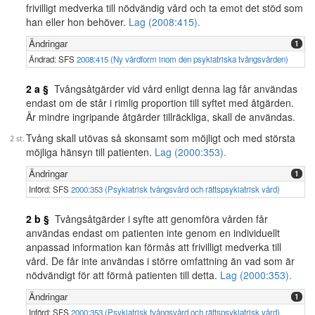
frivilligt medverka till nödvändig vård och ta emot det stöd som
han eller hon behöver.
Lag (2008:415).
Ändringar
1
Ändrad: SFS
2008:415 (Ny vårdform inom den psykiatriska tvångsvården)
2 a §
Tvångsåtgärder vid vård enligt denna lag får användas
endast om de står i rimlig proportion till syftet med åtgärden.
Är mindre ingripande åtgärder tillräckliga, skall de användas.
Tvång skall utövas så skonsamt som möjligt och med största
möjliga hänsyn till patienten.
Lag (2000:353).
Ändringar
1
Införd: SFS
2000:353 (Psykiatrisk tvångsvård och rättspsykiatrisk vård)
2 b §
Tvångsåtgärder i syfte att genomföra vården får
användas endast om patienten inte genom en individuellt
anpassad information kan förmås att frivilligt medverka till
vård. De får inte användas i större omfattning än vad som är
nödvändigt för att förmå patienten till detta.
Lag (2000:353).
Ändringar
1
Införd: SFS
2000:353 (Psykiatrisk tvångsvård och rättspsykiatrisk vård)