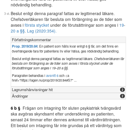
nödvändig behandling.
Beslut enligt denna paragraf fattas av legitimerad läkare.
Chefsöverläkaren får besluta om förlängning av de tider som
avses i
första stycket
under de förutsättningar som anges i
19
-
20 a §§
.
Lag (2020:354).
Författningskommentar
Prop. 2019/20:84
: En patient som hålls kvar enligt 6 § får, om det finns en
överhängande fara för patientens liv eller hälsa, ges nödvändig behandling.
Beslut enligt denna paragraf fattas av legitimerad läkare.
Chefsöverläkaren får
besluta om förlängning av de tider som avses i första stycket under de
förutsättningar som anges i 19–20 a §§.
Paragrafen behandlas i
avsnitt 6
och <a
href="https://lagen.nu/prop/2019/20:84#S7" ...
Lagrumshänvisningar hit
2
Ändringar
2
6 b §
Frågan om intagning för sluten psykiatrisk tvångsvård
ska avgöras skyndsamt efter undersökning av patienten,
senast 24 timmar efter dennes ankomst till vårdinrättningen.
Ett beslut om intagning får inte grundas på ett vårdintyg som