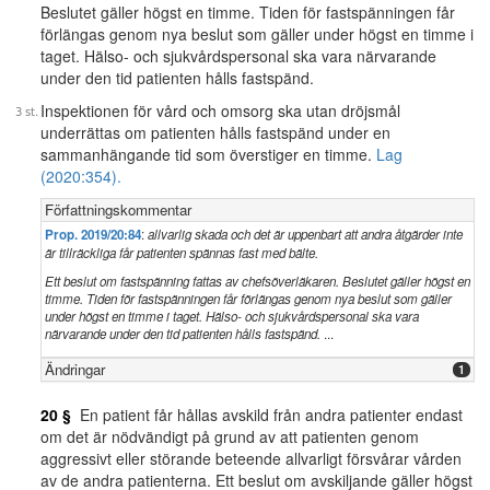
Beslutet gäller högst en timme. Tiden för fastspänningen får
förlängas genom nya beslut som gäller under högst en timme i
taget. Hälso- och sjukvårdspersonal ska vara närvarande
under den tid patienten hålls fastspänd.
Inspektionen för vård och omsorg ska utan dröjsmål
underrättas om patienten hålls fastspänd under en
sammanhängande tid som överstiger en timme.
Lag
(2020:354).
Författningskommentar
Prop. 2019/20:84
:
allvarlig skada och det är uppenbart att andra åtgärder inte
är tillräckliga får patienten spännas fast med bälte.
Ett beslut om fastspänning fattas av chefsöverläkaren. Beslutet gäller högst en
timme. Tiden för fastspänningen får förlängas genom nya beslut som gäller
under högst en timme i taget. Hälso- och sjukvårdspersonal ska vara
närvarande under den tid patienten hålls fastspänd.
...
Ändringar
1
20 §
En patient får hållas avskild från andra patienter endast
om det är nödvändigt på grund av att patienten genom
aggressivt eller störande beteende allvarligt försvårar vården
av de andra patienterna. Ett beslut om avskiljande gäller högst