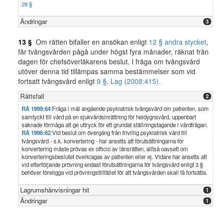
28 §
Ändringar
3
13 §
Om rätten bifaller en ansökan enligt
12 § andra stycket
,
får tvångsvården pågå under högst fyra månader, räknat från
dagen för chefsöverläkarens beslut. I fråga om tvångsvård
utöver denna tid tillämpas samma bestämmelser som vid
fortsatt tvångsvård enligt
9 §
.
Lag (2008:415).
Rättsfall
2
RÅ 1999:64
:
Fråga i mål angående psykiatrisk tvångsvård om patienten, som
samtyckt till vård på en sjukvårdsinrättning för heldygnsvård, uppenbart
saknade förmåga att ge uttryck för ett grundat ställningstagande i vårdfrågan.
RÅ 1996:62
:
Vid beslut om övergång från frivillig psykiatrisk vård till
tvångsvård - s.k. konvertering - har ansetts att förutsättningarna för
konvertering måste prövas ex officio av länsrätten, alltså oavsett om
konverteringsbeslutet överklagas av patienten eller ej. Vidare har ansetts att
vid efterföljande prövning endast förutsättningarna för tvångsvård enligt 3 §
behöver föreligga vid prövningstillfället för att tvångsvården skall få fortsätta.
Lagrumshänvisningar hit
1
Ändringar
1