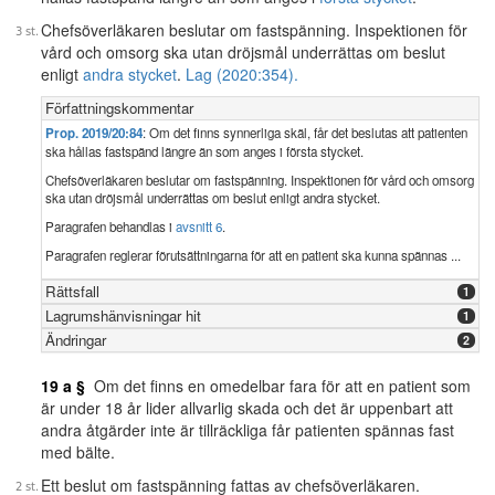
Chefsöverläkaren beslutar om fastspänning. Inspektionen för
vård och omsorg ska utan dröjsmål underrättas om beslut
enligt
andra stycket
.
Lag (2020:354).
Författningskommentar
Prop. 2019/20:84
: Om det finns synnerliga skäl, får det beslutas att patienten
ska hållas fastspänd längre än som anges i första stycket.
Chefsöverläkaren beslutar om fastspänning. Inspektionen för vård och omsorg
ska utan dröjsmål underrättas om beslut enligt andra stycket.
Paragrafen behandlas i
avsnitt 6
.
Paragrafen reglerar förutsättningarna för att en patient ska kunna spännas ...
Rättsfall
1
Lagrumshänvisningar hit
1
Ändringar
2
19 a §
Om det finns en omedelbar fara för att en patient som
är under 18 år lider allvarlig skada och det är uppenbart att
andra åtgärder inte är tillräckliga får patienten spännas fast
med bälte.
Ett beslut om fastspänning fattas av chefsöverläkaren.