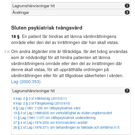
Lagrumshänvisningar hit
1
Ändringar
3
Sluten psykiatrisk tvångsvård
18 §
En patient får hindras att lämna vårdinrättningens
område eller den del av inrättningen där han skall vistas.
Om andra åtgärder inte är tillräckliga, får det tvång användas
som är nödvändigt för att hindra patienten att lämna
vårdinrättningens område eller den del av inrättningen där
denne skall vistas, för att upprätthålla ordningen på
vårdinrättningen eller för att tillgodose säkerheten i vården.
Lag (2000:353).
Lagrumshänvisningar hit
7
5 kap. 2 § 3 st Häkteslag (2010:611)
9 kap. 2 § 2 st Fängelselag (2010:610)
8 § Lag (1991:1129) om rättspsykiatrisk vård
19 § 3 st Lag (1998:603) om verkställighet av sluten ungdomsvård
11 § Lag (1991:1137) om rättspsykiatrisk undersökning
37 § 4 st Lag (1974:203) om kriminalvård i anstalt
26 § 2 st Lag (1976:371) om behandlingen av häktade och anhållna m.fl.