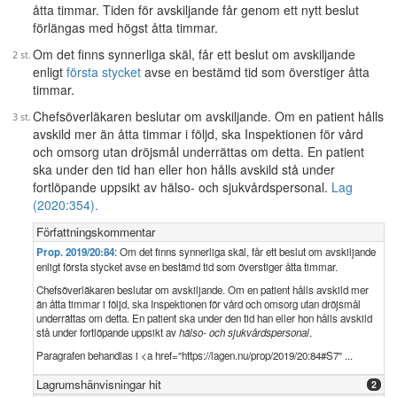
åtta timmar. Tiden för avskiljande får genom ett nytt beslut
förlängas med högst åtta timmar.
Om det finns synnerliga skäl, får ett beslut om avskiljande
enligt
första stycket
avse en bestämd tid som överstiger åtta
timmar.
Chefsöverläkaren beslutar om avskiljande. Om en patient hålls
avskild mer än åtta timmar i följd, ska Inspektionen för vård
och omsorg utan dröjsmål underrättas om detta. En patient
ska under den tid han eller hon hålls avskild stå under
fortlöpande uppsikt av hälso- och sjukvårdspersonal.
Lag
(2020:354).
Författningskommentar
Prop. 2019/20:84
: Om det finns synnerliga skäl, får ett beslut om avskiljande
enligt första stycket avse en bestämd tid som överstiger åtta timmar.
Chefsöverläkaren beslutar om avskiljande. Om en patient hålls avskild mer
än åtta timmar i följd, ska Inspektionen för vård och omsorg utan dröjsmål
underrättas om detta. En patient ska under den tid han eller hon hålls avskild
stå under fortlöpande uppsikt av
hälso- och sjukvårdspersonal
.
Paragrafen behandlas i <a href="https://lagen.nu/prop/2019/20:84#S7" ...
Lagrumshänvisningar hit
2