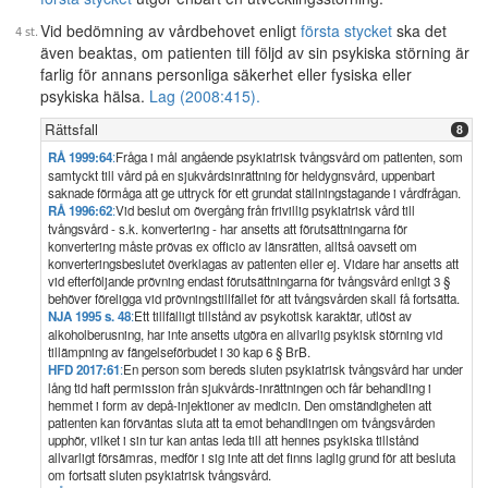
Vid bedömning av vårdbehovet enligt
första stycket
ska det
även beaktas, om patienten till följd av sin psykiska störning är
farlig för annans personliga säkerhet eller fysiska eller
psykiska hälsa.
Lag (2008:415).
Rättsfall
8
RÅ 1999:64
:
Fråga i mål angående psykiatrisk tvångsvård om patienten, som
samtyckt till vård på en sjukvårdsinrättning för heldygnsvård, uppenbart
saknade förmåga att ge uttryck för ett grundat ställningstagande i vårdfrågan.
RÅ 1996:62
:
Vid beslut om övergång från frivillig psykiatrisk vård till
tvångsvård - s.k. konvertering - har ansetts att förutsättningarna för
konvertering måste prövas ex officio av länsrätten, alltså oavsett om
konverteringsbeslutet överklagas av patienten eller ej. Vidare har ansetts att
vid efterföljande prövning endast förutsättningarna för tvångsvård enligt 3 §
behöver föreligga vid prövningstillfället för att tvångsvården skall få fortsätta.
NJA 1995 s. 48
:
Ett tillfälligt tillstånd av psykotisk karaktär, utlöst av
alkoholberusning, har inte ansetts utgöra en allvarlig psykisk störning vid
tillämpning av fängelseförbudet i 30 kap 6 § BrB.
HFD 2017:61
:
En person som bereds sluten psykiatrisk tvångsvård har under
lång tid haft permission från sjukvårds-inrättningen och får behandling i
hemmet i form av depå-injektioner av medicin. Den omständigheten att
patienten kan förväntas sluta att ta emot behandlingen om tvångsvården
upphör, vilket i sin tur kan antas leda till att hennes psykiska tillstånd
allvarligt försämras, medför i sig inte att det finns laglig grund för att besluta
om fortsatt sluten psykiatrisk tvångsvård.