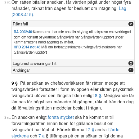
Om rätten bifaller ansökan, får vården pågå under högst fyra
månader, räknat från dagen för beslutet om intagning.
Lag
(2008:415).
Rättsfall
2
RÅ 2002:40
:
Kammarrätt har inte ansetts skyldig att sakpröva en överklagad
dom om fortsatt psykiatrisk tvångsvård när tvångsvården upphört under
kammarrättens handläggning av målet.
HFD 2014 not 46
:
Mål om fortsatt psykiatrisk tvångsvård avskrevs när
tvångsvården upphört
Lagrumshänvisningar hit
2
Ändringar
1
9 §
På ansökan av chefsöverläkaren får rätten medge att
tvångsvården fortsätter i form av öppen eller sluten psykiatrisk
tvångsvård utöver den längsta tiden enligt
8 §
. Medgivande får
lämnas för högst sex månader åt gången, räknat från den dag
då förvaltningsrätten meddelar beslut i frågan.
En ansökan enligt
första stycket
ska ha kommit in till
förvaltningsrätten innan tiden för gällande beslut om
tvångsvård har löpt ut. Föreskrifterna i
7 §
andra-
fjärde
styckena
och
7 a
§ tillämpas på en ansökan enligt denna