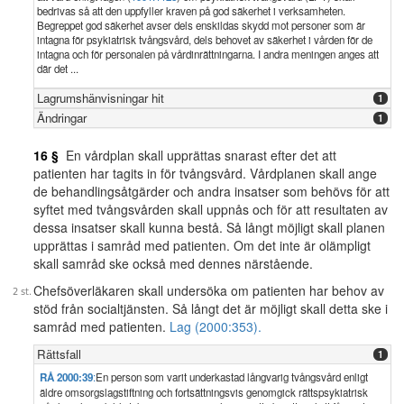
bedrivas så att den uppfyller kraven på god säkerhet i verksamheten.
Begreppet god säkerhet avser dels enskildas skydd mot personer som är
intagna för psykiatrisk tvångsvård, dels behovet av säkerhet i vården för de
intagna och för personalen på vårdinrättningarna. I andra meningen anges att
där det ...
Lagrumshänvisningar hit
1
Ändringar
1
16 §
En vårdplan skall upprättas snarast efter det att
patienten har tagits in för tvångsvård. Vårdplanen skall ange
de behandlingsåtgärder och andra insatser som behövs för att
syftet med tvångsvården skall uppnås och för att resultaten av
dessa insatser skall kunna bestå. Så långt möjligt skall planen
upprättas i samråd med patienten. Om det inte är olämpligt
skall samråd ske också med dennes närstående.
Chefsöverläkaren skall undersöka om patienten har behov av
stöd från socialtjänsten. Så långt det är möjligt skall detta ske i
samråd med patienten.
Lag (2000:353).
Rättsfall
1
RÅ 2000:39
:
En person som varit underkastad långvarig tvångsvård enligt
äldre omsorgslagstiftning och fortsättningsvis genomgick rättspsykiatrisk