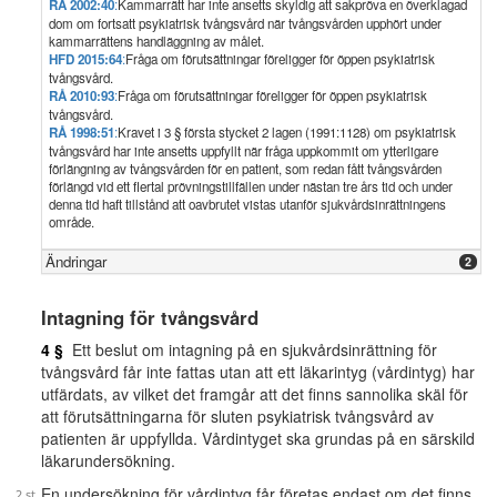
RÅ 2002:40
:
Kammarrätt har inte ansetts skyldig att sakpröva en överklagad
dom om fortsatt psykiatrisk tvångsvård när tvångsvården upphört under
kammarrättens handläggning av målet.
HFD 2015:64
:
Fråga om förutsättningar föreligger för öppen psykiatrisk
tvångsvård.
RÅ 2010:93
:
Fråga om förutsättningar föreligger för öppen psykiatrisk
tvångsvård.
RÅ 1998:51
:
Kravet i 3 § första stycket 2 lagen (1991:1128) om psykiatrisk
tvångsvård har inte ansetts uppfyllt när fråga uppkommit om ytterligare
förlängning av tvångsvården för en patient, som redan fått tvångsvården
förlängd vid ett flertal prövningstillfällen under nästan tre års tid och under
denna tid haft tillstånd att oavbrutet vistas utanför sjukvårdsinrättningens
område.
Ändringar
2
Intagning för tvångsvård
4 §
Ett beslut om intagning på en sjukvårdsinrättning för
tvångsvård får inte fattas utan att ett läkarintyg (vårdintyg) har
utfärdats, av vilket det framgår att det finns sannolika skäl för
att förutsättningarna för sluten psykiatrisk tvångsvård av
patienten är uppfyllda. Vårdintyget ska grundas på en särskild
läkarundersökning.
En undersökning för vårdintyg får företas endast om det finns