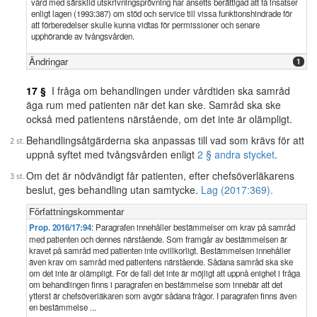
vård med särskild utskrivningsprövning har ansetts berättigad att få insatser
enligt lagen (1993:387) om stöd och service till vissa funktionshindrade för
att förberedelser skulle kunna vidtas för permissioner och senare
upphörande av tvångsvården.
Ändringar
1
17 §
I fråga om behandlingen under vårdtiden ska samråd
äga rum med patienten när det kan ske. Samråd ska ske
också med patientens närstående, om det inte är olämpligt.
Behandlingsåtgärderna ska anpassas till vad som krävs för att
uppnå syftet med tvångsvården enligt
2 § andra stycket
.
Om det är nödvändigt får patienten, efter chefsöverläkarens
beslut, ges behandling utan samtycke.
Lag (2017:369).
Författningskommentar
Prop. 2016/17:94
: Paragrafen innehåller bestämmelser om krav på samråd
med patienten och dennes närstående. Som framgår av bestämmelsen är
kravet på samråd med patienten inte ovillkorligt. Bestämmelsen innehåller
även krav om samråd med patientens närstående. Sådana samråd ska ske
om det inte är olämpligt. För de fall det inte är möjligt att uppnå enighet i fråga
om behandlingen finns i paragrafen en bestämmelse som innebär att det
ytterst är chefsöverläkaren som avgör sådana frågor. I paragrafen finns även
en bestämmelse ...