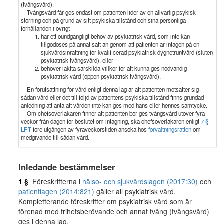
(tvångsvård).
Tvångsvård får ges endast om patienten lider av en allvarlig psykisk
störning och på grund av sitt psykiska tillstånd och sina personliga
förhållanden i övrigt
har ett oundgängligt behov av psykiatrisk vård, som inte kan
tillgodoses på annat sätt än genom att patienten är intagen på en
sjukvårdsinrättning för kvalificerad psykiatrisk dygnetruntvård (sluten
psykiatrisk tvångsvård), eller
behöver iaktta särskilda villkor för att kunna ges nödvändig
psykiatrisk vård (öppen psykiatrisk tvångsvård).
En förutsättning för vård enligt denna lag är att patienten motsätter sig
sådan vård eller det till följd av patientens psykiska tillstånd finns grundad
anledning att anta att vården inte kan ges med hans eller hennes samtycke.
Om chefsöverläkaren finner att patienten bör ges tvångsvård utöver fyra
veckor från dagen för beslutet om intagning, ska chefsöverläkaren enligt
7 §
LPT
före utgången av fyraveckorstiden ansöka hos
förvaltningsrätten
om
medgivande till sådan vård.
Inledande bestämmelser
1 §
Föreskrifterna i
hälso- och sjukvårdslagen (2017:30)
och
patientlagen (2014:821)
gäller all psykiatrisk vård.
Kompletterande föreskrifter om psykiatrisk vård som är
förenad med frihetsberövande och annat tvång (tvångsvård)
ges i denna lag.