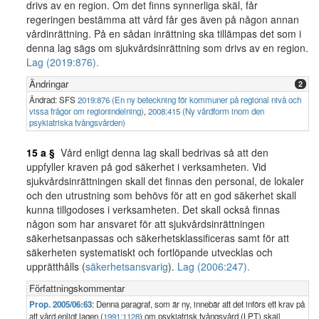
drivs av en region. Om det finns synnerliga skäl, får
regeringen bestämma att vård får ges även på någon annan
vårdinrättning. På en sådan inrättning ska tillämpas det som i
denna lag sägs om sjukvårdsinrättning som drivs av en region.
Lag (2019:876).
Ändringar
2
Ändrad: SFS
2019:876 (En ny beteckning för kommuner på regional nivå och
vissa frågor om regionindelning)
,
2008:415 (Ny vårdform inom den
psykiatriska tvångsvården)
15 a §
Vård enligt denna lag skall bedrivas så att den
uppfyller kraven på god säkerhet i verksamheten. Vid
sjukvårdsinrättningen skall det finnas den personal, de lokaler
och den utrustning som behövs för att en god säkerhet skall
kunna tillgodoses i verksamheten. Det skall också finnas
någon som har ansvaret för att sjukvårdsinrättningen
säkerhetsanpassas och säkerhetsklassificeras samt för att
säkerheten systematiskt och fortlöpande utvecklas och
upprätthålls (
säkerhetsansvarig
).
Lag (2006:247).
Författningskommentar
Prop. 2005/06:63
: Denna paragraf, som är ny, innebär att det införs ett krav på
att vård enligt lagen (
1991:1128
) om psykiatrisk tvångsvård (LPT) skall