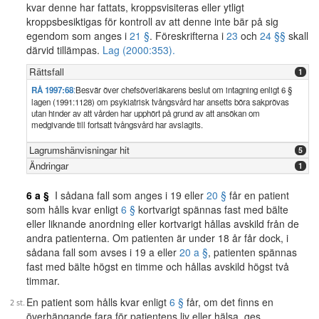
kvar denne har fattats, kroppsvisiteras eller ytligt
kroppsbesiktigas för kontroll av att denne inte bär på sig
egendom som anges i
21 §
. Föreskrifterna i
23
och
24 §§
skall
därvid tillämpas.
Lag (2000:353).
Rättsfall
1
RÅ 1997:68
:
Besvär över chefsöverläkarens beslut om intagning enligt 6 §
lagen (1991:1128) om psykiatrisk tvångsvård har ansetts böra sakprövas
utan hinder av att vården har upphört på grund av att ansökan om
medgivande till fortsatt tvångsvård har avslagits.
Lagrumshänvisningar hit
5
Ändringar
1
6 a §
I sådana fall som anges i 19 eller
20 §
får en patient
som hålls kvar enligt
6 §
kortvarigt spännas fast med bälte
eller liknande anordning eller kortvarigt hållas avskild från de
andra patienterna. Om patienten är under 18 år får dock, i
sådana fall som avses i 19 a eller
20 a §
, patienten spännas
fast med bälte högst en timme och hållas avskild högst två
timmar.
En patient som hålls kvar enligt
6 §
får, om det finns en
överhängande fara för patientens liv eller hälsa, ges