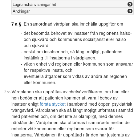
Lagrumshänvisningar hit
3
Ändringar
3
7 a §
En samordnad vårdplan ska innehålla uppgifter om
det bedömda behovet av insatser från regionens hälso-
och sjukvård och kommunens socialtjänst eller hälso-
och sjukvård,
beslut om insatser och, så långt möjligt, patientens
inställning till insatserna i vårdplanen,
vilken enhet vid regionen eller kommunen som ansvarar
för respektive insats, och
eventuella åtgärder som vidtas av andra än regionen
eller kommunen.
Vårdplanen ska upprättas av chefsöverläkaren, om han eller
hon bedömer att patienten kommer att vara i behov av
insatser enligt
första stycket
i samband med öppen psykiatrisk
tvångsvård. Vårdplanen ska så långt möjligt utformas i samråd
med patienten och, om det inte är olämpligt, med dennes
närstående. Vårdplanen ska utformas i samarbete mellan de
enheter vid kommunen eller regionen som svarar för
insatserna. Vårdplanen är upprättad när den har justerats av