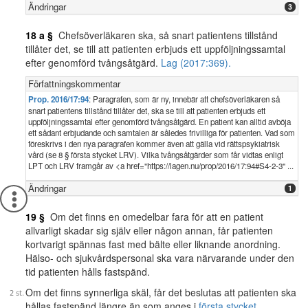
Ändringar
3
18 a §
Chefsöverläkaren ska, så snart patientens tillstånd
tillåter det, se till att patienten erbjuds ett uppföljningssamtal
efter genomförd tvångsåtgärd.
Lag (2017:369).
Författningskommentar
Prop. 2016/17:94
: Paragrafen, som är ny, innebär att chefsöverläkaren så
snart patientens tillstånd tillåter det, ska se till att patienten erbjuds ett
uppföljningssamtal efter genomförd tvångsåtgärd. En patient kan alltid avböja
ett sådant erbjudande och samtalen är således frivilliga för patienten. Vad som
föreskrivs i den nya paragrafen kommer även att gälla vid rättspsykiatrisk
vård (se 8 § första stycket LRV). Vilka tvångsåtgärder som får vidtas enligt
LPT och LRV framgår av <a href="https://lagen.nu/prop/2016/17:94#S4-2-3" ...
Ändringar
1
19 §
Om det finns en omedelbar fara för att en patient
allvarligt skadar sig själv eller någon annan, får patienten
kortvarigt spännas fast med bälte eller liknande anordning.
Hälso- och sjukvårdspersonal ska vara närvarande under den
tid patienten hålls fastspänd.
Om det finns synnerliga skäl, får det beslutas att patienten ska
hållas fastspänd längre än som anges i
första stycket
.