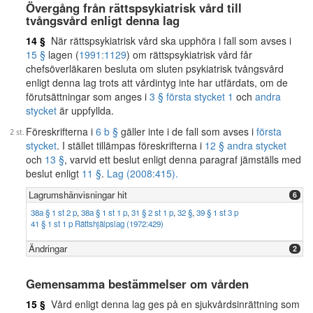
Övergång från rättspsykiatrisk vård till
tvångsvård enligt denna lag
14 §
När rättspsykiatrisk vård ska upphöra i fall som avses i
15 §
lagen (
1991:1129
) om rättspsykiatrisk vård får
chefsöverläkaren besluta om sluten psykiatrisk tvångsvård
enligt denna lag trots att vårdintyg inte har utfärdats, om de
förutsättningar som anges i
3 § första stycket 1
och
andra
stycket
är uppfyllda.
Föreskrifterna i
6 b §
gäller inte i de fall som avses i
första
stycket
. I stället tillämpas föreskrifterna i
12 § andra stycket
och
13 §
, varvid ett beslut enligt denna paragraf jämställs med
beslut enligt
11 §
.
Lag (2008:415).
Lagrumshänvisningar hit
6
38a § 1 st 2 p
,
38a § 1 st 1 p
,
31 § 2 st 1 p
,
32 §
,
39 § 1 st 3 p
41 § 1 st 1 p Rättshjälpslag (1972:429)
Ändringar
2
Gemensamma bestämmelser om vården
15 §
Vård enligt denna lag ges på en sjukvårdsinrättning som