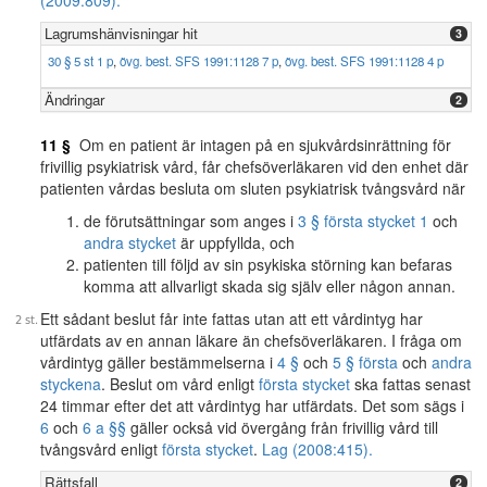
(2009:809).
Lagrumshänvisningar hit
3
30 § 5 st 1 p
,
övg. best. SFS 1991:1128 7 p
,
övg. best. SFS 1991:1128 4 p
Ändringar
2
11 §
Om en patient är intagen på en sjukvårdsinrättning för
frivillig psykiatrisk vård, får chefsöverläkaren vid den enhet där
patienten vårdas besluta om sluten psykiatrisk tvångsvård när
de förutsättningar som anges i
3 § första stycket 1
och
andra stycket
är uppfyllda, och
patienten till följd av sin psykiska störning kan befaras
komma att allvarligt skada sig själv eller någon annan.
Ett sådant beslut får inte fattas utan att ett vårdintyg har
utfärdats av en annan läkare än chefsöverläkaren. I fråga om
vårdintyg gäller bestämmelserna i
4 §
och
5 § första
och
andra
styckena
. Beslut om vård enligt
första stycket
ska fattas senast
24 timmar efter det att vårdintyg har utfärdats. Det som sägs i
6
och
6 a §§
gäller också vid övergång från frivillig vård till
tvångsvård enligt
första stycket
.
Lag (2008:415).
Rättsfall
2