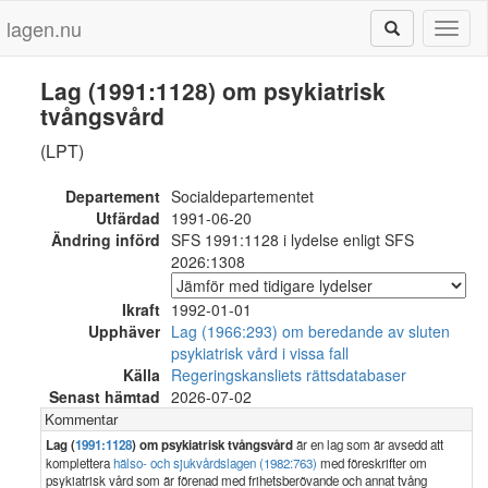
lagen.nu
Toggl
naviga
Lag (1991:1128) om psykiatrisk
tvångsvård
(LPT)
Departement
Socialdepartementet
Utfärdad
1991-06-20
Ändring införd
SFS 1991:1128 i lydelse enligt SFS
2026:1308
Ikraft
1992-01-01
Upphäver
Lag (1966:293) om beredande av sluten
psykiatrisk vård i vissa fall
Källa
Regeringskansliets rättsdatabaser
Senast hämtad
2026-07-02
Kommentar
Lag (
1991:1128
) om psykiatrisk tvångsvård
är en lag som är avsedd att
komplettera
hälso- och sjukvårdslagen (1982:763)
med föreskrifter om
psykiatrisk vård som är förenad med frihetsberövande och annat tvång