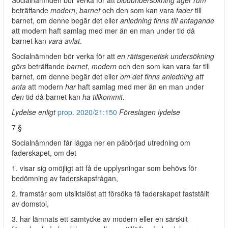
Socialnämnden bör verka för att
blodundersökning äger rum
beträffande
modern
,
barnet
och den som kan vara
fader
till
barnet, om denne begär det eller
anledning finns till antagande
att modern haft samlag med mer än en man under tid då
barnet kan
vara avlat
.
Socialnämnden bör verka för att
en rättsgenetisk undersökning
görs
beträffande
barnet
,
modern
och den som kan vara
far
till
barnet, om denne begär det eller
om det finns anledning att
anta
att modern
har
haft samlag med mer än en man under
den
tid då barnet kan
ha tillkommit
.
Lydelse enligt
prop. 2020/21:150
Föreslagen lydelse
7 §
Socialnämnden får lägga ner en påbörjad utredning om
faderskapet, om det
1. visar sig omöjligt att få de upplysningar som behövs för
bedömning av faderskapsfrågan,
2. framstår som utsiktslöst att försöka få faderskapet fastställt
av domstol,
3. har lämnats ett samtycke av modern eller en särskilt