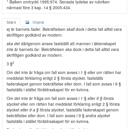
1
Balken omtryckt 1995:974. Senaste lydelse av rubriken
närmast före 3 kap. 14 § 2005:434.
Sida 5
Original
ej
är barnets
fader
. Bekräftelsen
skall
dock i detta fall alltid vara
skriftligen godkänd av modern.
ska det
därigenom anses fastställt att mannen i äktenskapet
inte
är barnets
far
. Bekräftelsen
ska
dock i detta fall alltid vara
skriftligen godkänd av modern.
2
3 §
Om det inte är fråga om fall som avses i 1 § eller om rätten har
meddelat förklaring enligt 2 § första stycket, fastställs
faderskapet genom bekräftelse eller dom. I fall som avses i 9 §
fastställs i stället föräldraskapet för en kvinna.
Om det inte är fråga om fall som avses i 1 §
eller 9 § första
stycket
eller om rätten har meddelat förklaring enligt 2 § första
stycket
eller 9 a § första stycket
, fastställs faderskapet genom
bekräftelse eller dom. I fall som avses i 9 §
andra stycket
fastställs i stället föräldraskapet för en kvinna.