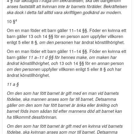
4 § har iakttagits i fråga om bekräftelsen, ska det därigenom
anses fastställt att kvinnan inte är barnets förälder. Bekräftelsen
ska dock i detta fall alltid vara skriftligen godkänd av modern.
4
10 §
Om en man föder ett barn gäller 11–14 §§. Föder en kvinna ett
barn gäller 13 och 14 §§ för en person
som
uppfyller villkoren
enligt 5 eller 8 §
, om den personen
har ändrat könstillhörighet.
Om en man föder ett barn gäller 11–14 §§. Föder en kvinna ett
barn gäller
11 a–11 d §§ för hennes make, om maken har
ändrat könstillhörighet, och
13 och 14 §§ för en
annan
person
om den personen
uppfyller villkoren enligt 5 eller 8 §
och
har
ändrat könstillhörighet.
11 a §
Om den som har fött barnet är gift med en man vid barnets
födelse, ska mannen anses som far till barnet. Detsamma
gäller om den som har fött barnet är änka eller änkling och
barnet föds inom sådan tid efter mannens död att barnet kan
ha tillkommit dessförinnan.
Om den som har fött barnet är gift med en kvinna vid barnets
födelse, ska kvinnan anses som mor till barnet. Detsamma