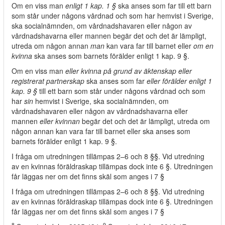
Om en viss man
enligt 1 kap. 1 §
ska anses som far till ett barn
som står under någons vårdnad och som har hemvist i Sverige,
ska socialnämnden, om vårdnadshavaren eller någon av
vårdnadshavarna eller mannen begär det och det är lämpligt,
utreda om någon annan
man
kan vara far till barnet eller
om en
kvinna
ska anses som barnets förälder enligt 1 kap. 9 §.
Om en viss man
eller kvinna på grund av äktenskap eller
registrerat partnerskap
ska anses som far
eller förälder enligt 1
kap. 9 §
till ett barn som står under någons vårdnad och som
har
sin
hemvist i Sverige, ska socialnämnden, om
vårdnadshavaren eller någon av vårdnadshavarna eller
mannen
eller kvinnan
begär det och det är lämpligt, utreda om
någon annan kan vara far till barnet eller ska anses som
barnets förälder enligt 1 kap. 9 §.
I fråga om utredningen tillämpas 2–6 och 8 §§. Vid utredning
av en kvinnas föräldraskap tillämpas dock inte 6 §. Utredningen
får läggas ner om det finns skäl som anges i 7 §
I fråga om utredningen tillämpas 2–6 och 8 §§. Vid utredning
av en kvinnas föräldraskap tillämpas dock inte 6 §. Utredningen
får läggas ner om det finns skäl som anges i 7 §
8
9