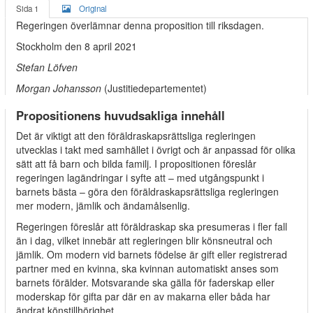
Sida 1
Original
Regeringen överlämnar denna proposition till riksdagen.
Stockholm den 8 april 2021
Stefan Löfven
Morgan Johansson
(Justitiedepartementet)
Propositionens huvudsakliga innehåll
Det är viktigt att den föräldraskapsrättsliga regleringen
utvecklas i takt med samhället i övrigt och är anpassad för olika
sätt att få barn och bilda familj. I propositionen föreslår
regeringen lagändringar i syfte att – med utgångspunkt i
barnets bästa – göra den föräldraskapsrättsliga regleringen
mer modern, jämlik och ändamålsenlig.
Regeringen föreslår att föräldraskap ska presumeras i fler fall
än i dag, vilket innebär att regleringen blir könsneutral och
jämlik. Om modern vid barnets födelse är gift eller registrerad
partner med en kvinna, ska kvinnan automatiskt anses som
barnets förälder. Motsvarande ska gälla för faderskap eller
moderskap för gifta par där en av makarna eller båda har
ändrat könstillhörighet.