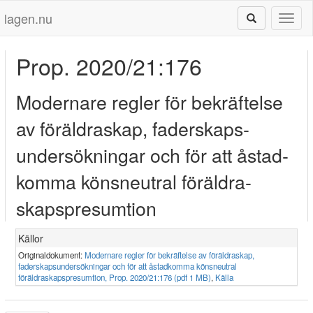
lagen.nu
Toggl
naviga
Prop. 2020/21:176
Modernare regler för bekräf­telse
av föräldra­skap, fader­skaps­
under­sökningar och för att åstad­
komma köns­neutral föräldra­
skaps­presumtion
Källor
Originaldokument:
Modernare regler för bekräftelse av föräldraskap,
faderskapsundersökningar och för att åstadkomma könsneutral
föräldraskapspresumtion, Prop. 2020/21:176 (pdf 1 MB)
,
Källa