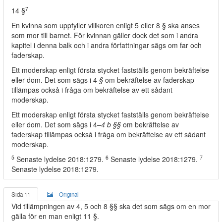
7
14 §
En kvinna som uppfyller villkoren enligt 5 eller 8 § ska anses
som mor till barnet. För kvinnan gäller dock det som i andra
kapitel i denna balk och i andra författningar sägs om far och
faderskap.
Ett moderskap enligt första stycket fastställs genom bekräftelse
eller dom. Det som sägs i 4
§
om bekräftelse av faderskap
tillämpas också i fråga om bekräftelse av ett sådant
moderskap.
Ett moderskap enligt första stycket fastställs genom bekräftelse
eller dom. Det som sägs i 4
–4 b §§
om bekräftelse av
faderskap tillämpas också i fråga om bekräftelse av ett sådant
moderskap.
5
6
7
Senaste lydelse 2018:1279.
Senaste lydelse 2018:1279.
Senaste lydelse 2018:1279.
Sida 11
Original
Vid tillämpningen av 4, 5 och 8 §§ ska det som sägs om en mor
gälla för en man enligt 11 §.