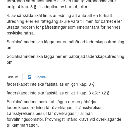
förordnad vårdnadshavare eller en tillfällig vårdnadshavare
enligt 4 kap. 8 § till adoption av barnet, eller
4. av särskilda skäl finns anledning att anta att en fortsatt
utredning eller en rättegång skulle vara till men för barnet eller
utsätta modern för påfrestningar som innebär fara för hennes
psykiska hälsa.
Socialnämnden ska lägga ner en påbörjad faderskapsutredning
om
Socialnämnden ska lägga ner en påbörjad faderskapsutredning
om
Sida 12
Original
faderskapet inte ska fastställas enligt 1 kap. 3 §.
faderskapet inte ska fastställas enligt 1 kap. 3
eller 12
§.
Socialnämndens beslut att lägga ner en påbörjad
faderskapsutredning får överklagas till länsstyrelsen.
Länsstyrelsens beslut får överklagas till allmän
förvaltningsdomstol. Prövningstillstånd krävs vid överklagande
till kammarrätten.