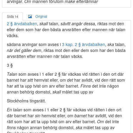
arvingar.
Om
mannen förutom
make efterlämnar
Sida 14
Original
2 § ärvdabalken
,
skall
talan,
såvitt angår dessa
, riktas mot den
eller dem som har den bästa arvsrätten efter mannen när talan
väcks.
sådana arvingar som avses i
3 kap. 2 § ärvdabalken
,
ska
talan,
när det gäller dem
, riktas mot den eller dem som har den bästa
arvsrätten efter mannen när talan väcks.
3 §
Talan
som avses i 1 eller 2 § får väckas vid rätten i den ort där
barnet har
sitt
hemvist eller, om
det
har avlidit, vid den rätt som
har att ta upp tvist om arv efter barnet.
Finns
det inte någon
annan behörig domstol,
skall
målet tas upp av
Stockholms tingsrätt.
En talan
som avses i 1 eller 2 § får väckas vid rätten i den ort
där barnet har
sin
hemvist eller, om
barnet
har avlidit, vid den
rätt som har att ta upp tvist om arv efter barnet.
Om
det inte
finns
någon annan behörig domstol,
ska
målet tas upp av