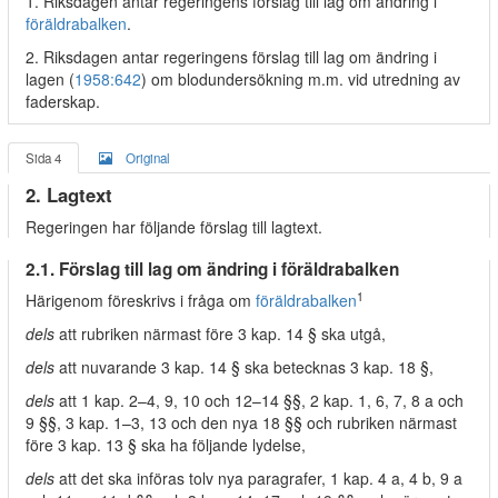
1. Riksdagen antar regeringens förslag till lag om ändring i
föräldrabalken
.
2. Riksdagen antar regeringens förslag till lag om ändring i
lagen (
1958:642
) om blodundersökning m.m. vid utredning av
faderskap.
Sida 4
Original
2. Lagtext
Regeringen har följande förslag till lagtext.
2.1. Förslag till lag om ändring i föräldrabalken
1
Härigenom föreskrivs i fråga om
föräldrabalken
dels
att rubriken närmast före 3 kap. 14 § ska utgå,
dels
att nuvarande 3 kap. 14 § ska betecknas 3 kap. 18 §,
dels
att 1 kap. 2–4, 9, 10 och 12–14 §§, 2 kap. 1, 6, 7, 8 a och
9 §§, 3 kap. 1–3, 13 och den nya 18 §§ och rubriken närmast
före 3 kap. 13 § ska ha följande lydelse,
dels
att det ska införas tolv nya paragrafer, 1 kap. 4 a, 4 b, 9 a