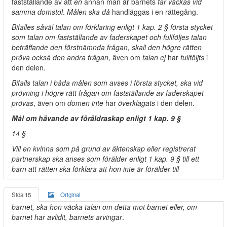
fastställande av att
en
annan man är barnets
far väckas vid
samma domstol
.
Målen ska då
handläggas i en rättegång.
Bifalles såväl talan om förklaring enligt 1 kap. 2 § första stycket
som talan om fastställande av faderskapet och fullföljes talan
beträffande den förstnämnda frågan, skall den högre rätten
pröva också den andra frågan
, även om
talan ej
har
fullföljts
i
den delen.
Bifalls talan i båda målen som avses i första stycket, ska vid
prövning i högre rätt frågan om fastställande av faderskapet
prövas
, även om
domen inte
har
överklagats
i den delen.
Mål om hävande av föräldraskap enligt 1 kap. 9 §
14 §
Vill en kvinna som på grund av äktenskap eller registrerat
partnerskap ska anses som förälder enligt 1 kap. 9 § till ett
barn att rätten ska förklara att hon inte är förälder till
Sida 15
Original
barnet, ska hon väcka talan om detta mot barnet eller, om
barnet har avlidit, barnets arvingar
.