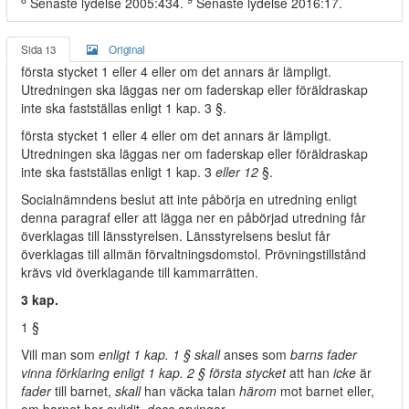
Senaste lydelse 2005:434.
Senaste lydelse 2016:17.
Sida 13
Original
första stycket 1 eller 4 eller om det annars är lämpligt.
Utredningen ska läggas ner om faderskap eller föräldraskap
inte ska fastställas enligt 1 kap. 3 §.
första stycket 1 eller 4 eller om det annars är lämpligt.
Utredningen ska läggas ner om faderskap eller föräldraskap
inte ska fastställas enligt 1 kap. 3
eller 12
§.
Socialnämndens beslut att inte påbörja en utredning enligt
denna paragraf eller att lägga ner en påbörjad utredning får
överklagas till länsstyrelsen. Länsstyrelsens beslut får
överklagas till allmän förvaltningsdomstol. Prövningstillstånd
krävs vid överklagande till kammarrätten.
3 kap.
1 §
Vill man som
enligt 1 kap. 1 § skall
anses som
barns fader
vinna förklaring enligt 1 kap. 2 § första stycket
att han
icke
är
fader
till barnet,
skall
han väcka talan
härom
mot barnet eller,