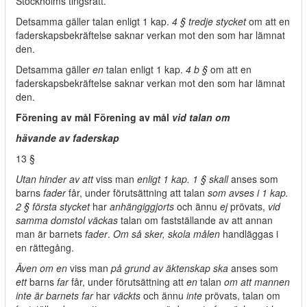
Stockholms tingsrätt.
Detsamma gäller talan enligt 1 kap.
4 § tredje stycket
om att en
faderskapsbekräftelse saknar verkan mot den som har lämnat
den.
Detsamma gäller
en
talan enligt 1 kap.
4 b §
om att en
faderskapsbekräftelse saknar verkan mot den som har lämnat
den.
Förening av mål Förening av mål
vid talan om
hävande av faderskap
13 §
Utan hinder av att
viss man
enligt 1 kap. 1 § skall
anses som
barns
fader
får, under förutsättning att talan
som avses i 1 kap.
2 § första stycket
har
anhängiggjorts
och ännu
ej
prövats,
vid
samma domstol väckas
talan om fastställande av att annan
man är barnets
fader
.
Om så sker, skola målen
handläggas i
en rättegång.
Även om en
viss man
på grund av äktenskap ska
anses som
ett
barns
far
får, under förutsättning att
en
talan
om att mannen
inte är barnets far
har
väckts
och ännu
inte
prövats, talan om