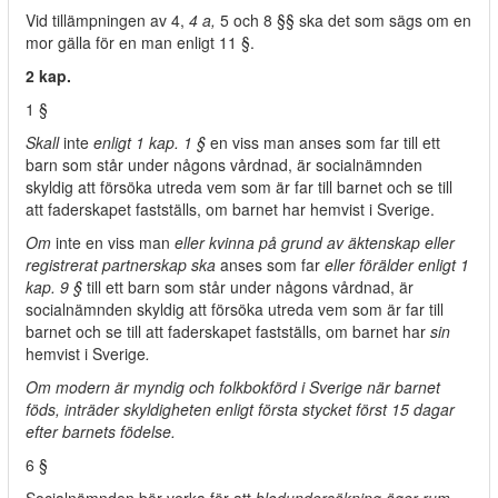
Vid tillämpningen av 4,
4 a,
5 och 8 §§ ska det som sägs om en
mor gälla för en man enligt 11 §.
2 kap.
1 §
Skall
inte
enligt 1 kap. 1 §
en viss man anses som far till ett
barn som står under någons vårdnad, är socialnämnden
skyldig att försöka utreda vem som är far till barnet och se till
att faderskapet fastställs, om barnet har hemvist i Sverige.
Om
inte en viss man
eller kvinna på grund av äktenskap eller
registrerat partnerskap ska
anses som far
eller förälder enligt 1
kap. 9 §
till ett barn som står under någons vårdnad, är
socialnämnden skyldig att försöka utreda vem som är far till
barnet och se till att faderskapet fastställs, om barnet har
sin
hemvist i Sverige
.
Om modern är myndig och folkbokförd i Sverige när barnet
föds, inträder skyldigheten enligt första stycket först 15 dagar
efter barnets födelse.
6 §