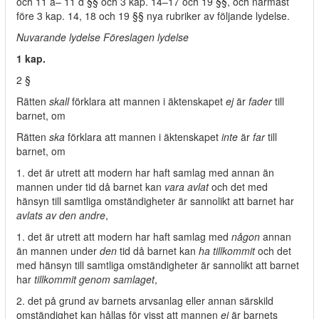
och 11 a– 11 d §§ och 3 kap. 14–17 och 19 §§, och närmast
före 3 kap. 14, 18 och 19 §§ nya rubriker av följande lydelse.
Nuvarande lydelse Föreslagen lydelse
1 kap.
2 §
Rätten
skall
förklara att mannen i äktenskapet
ej
är
fader
till
barnet, om
Rätten
ska
förklara att mannen i äktenskapet
inte
är
far
till
barnet, om
1. det är utrett att modern har haft samlag med annan än
mannen under tid då barnet kan
vara avlat
och det med
hänsyn till samtliga omständigheter är sannolikt att barnet har
avlats av den andre
,
1. det är utrett att modern har haft samlag med
någon
annan
än mannen under
den
tid då barnet kan
ha tillkommit
och det
med hänsyn till samtliga omständigheter är sannolikt att barnet
har
tillkommit genom samlaget
,
2. det på grund av barnets arvsanlag eller annan särskild
omständighet kan hållas för visst att mannen
ej
är barnets