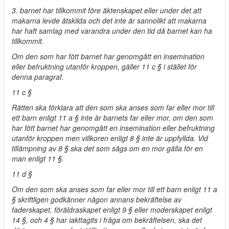
3. barnet har tillkommit före äktenskapet eller under det att
makarna levde åtskilda och det inte är sannolikt att makarna
har haft samlag med varandra under den tid då barnet kan ha
tillkommit.
Om den som har fött barnet har genomgått en insemination
eller befruktning utanför kroppen, gäller 11 c § i stället för
denna paragraf.
11 c §
Rätten ska förklara att den som ska anses som far eller mor till
ett barn enligt 11 a § inte är barnets far eller mor, om den som
har fött barnet har genomgått en insemination eller befruktning
utanför kroppen men villkoren enligt 8 § inte är uppfyllda. Vid
tillämpning av 8 § ska det som sägs om en mor gälla för en
man enligt 11 §.
11 d §
Om den som ska anses som far eller mor till ett barn enligt 11 a
§ skriftligen godkänner någon annans bekräftelse av
faderskapet, föräldraskapet enligt 9 § eller moderskapet enligt
14 §, och 4 § har iakttagits i fråga om bekräftelsen, ska det