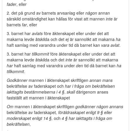
fader
, eller
2. det på grund av barnets arvsanlag eller
någon
annan
särskild omständighet kan hållas för visst att mannen
inte
är
barnets
far
, eller
3. barnet har
avlats
före äktenskapet eller under det att
makarna levde åtskilda och det
ej
är sannolikt att makarna
ha
haft samlag med varandra under tid då barnet kan
vara avlat
.
3. barnet har
tillkommit
före äktenskapet eller under det att
makarna levde åtskilda och det
inte
är sannolikt att makarna
har
haft samlag med varandra under
den
tid då barnet kan
ha
tillkommit
.
Godkänner
mannen i äktenskapet skriftligen
annan mans
bekräftelse av faderskapet och
har i fråga om bekräftelsen
iakttagits bestämmelserna i 4 §
,
skall
därigenom anses
fastställt att mannen i äktenskapet
Om
mannen i äktenskapet skriftligen
godkänner någon annans
bekräftelse av faderskapet
, föräldraskapet enligt 9 § eller
moderskapet enligt 14 §,
och
4 § har iakttagits i fråga om
bekräftelsen
,