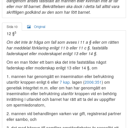
därigenom anses fastställt att mannen eller kvinnan inte är far
eller mor till barnet. Bekräftelsen ska dock i detta fall alltid vara
skriftligen godkänd av den som har fött barnet.
Sida 10
Original
5
12 §
Om det inte är fråga om fall som avses i 11 a § eller om rätten
har meddelat förklaring enligt 11 b eller 11 c §, fastställs
faderskapet eller moderskapet enligt 13 eller 14 §.
Om en man föder ett barn ska det inte fastställas något
faderskap eller moderskap enligt 13 eller 14 §, om
1. mannen har genomgått en insemination eller befruktning
utanför kroppen enligt 6 eller
7 kap.
lagen (
2006:351
) om
genetisk integritet m.m. eller om han har genomgått en
insemination eller befruktning utanför kroppen vid en behörig
inrättning i utlandet och barnet har rätt att ta del av uppgifter
om spermiedonatorn,
2. mannen vid behandlingen varken var gift, registrerad partner
eller sambo, och
3. det med hänsyn till samtliga omständigheter är sannolikt att