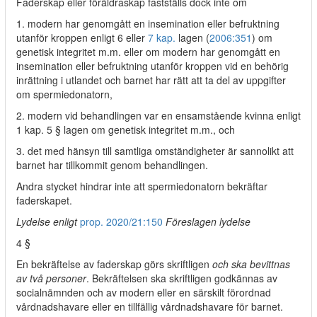
Faderskap eller föräldraskap fastställs dock inte om
1. modern har genomgått en insemination eller befruktning
utanför kroppen enligt 6 eller
7 kap.
lagen (
2006:351
) om
genetisk integritet m.m. eller om modern har genomgått en
insemination eller befruktning utanför kroppen vid en behörig
inrättning i utlandet och barnet har rätt att ta del av uppgifter
om spermiedonatorn,
2. modern vid behandlingen var en ensamstående kvinna enligt
1 kap. 5 § lagen om genetisk integritet m.m., och
3. det med hänsyn till samtliga omständigheter är sannolikt att
barnet har tillkommit genom behandlingen.
Andra stycket hindrar inte att spermiedonatorn bekräftar
faderskapet.
Lydelse enligt
prop. 2020/21:150
Föreslagen lydelse
4 §
En bekräftelse av faderskap görs skriftligen
och ska bevittnas
av två personer
. Bekräftelsen ska skriftligen godkännas av
socialnämnden och av modern eller en särskilt förordnad
vårdnadshavare eller en tillfällig vårdnadshavare för barnet.