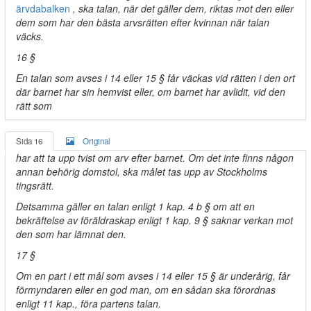
ärvdabalken
, ska talan, när det gäller dem, riktas mot den eller
dem som har den bästa arvsrätten efter kvinnan när talan
väcks.
16 §
En talan som avses i 14 eller 15 § får väckas vid rätten i den ort
där barnet har sin hemvist eller, om barnet har avlidit, vid den
rätt som
Sida 16
Original
har att ta upp tvist om arv efter barnet. Om det inte finns någon
annan behörig domstol, ska målet tas upp av Stockholms
tingsrätt.
Detsamma gäller en talan enligt 1 kap. 4 b § om att en
bekräftelse av föräldraskap enligt 1 kap. 9 § saknar verkan mot
den som har lämnat den.
17 §
Om en part i ett mål som avses i 14 eller 15 § är underårig, får
förmyndaren eller en god man, om en sådan ska förordnas
enligt 11 kap., föra partens talan.