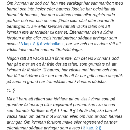
Om kvinnan är död och hon inte varaktigt har sammanbott med
barnet och inte heller efter barnets födelse har bekräftat att
barnet är hennes, har den avlidnes make eller registrerade
partner och var och en som jämte eller näst efter barnet är
berättigad till arv efter kvinnan rätt att väcka talan om att
kvinnan inte är förälder till barnet. Efterlämnar den avlidne
förutom make eller registrerad partner sådana arvingar som
avses i
3 kap. 2 § ärvdabalken
, har var och en av dem rätt att
väcka talan under samma förutsättningar.
Någon rätt att väcka talan finns inte, om det vid kvinnans död
har gått mer än ett år från det att talan, som grundats på att
kvinnan är förälder till barnet, har väckts mot henne och hon
har fått del därav eller om mer än ett år har gått sedan anspråk
på samma grund har framställts mot kvinnans dödsbo.
15 §
Vill ett barn att rätten ska förklara att en viss kvinna som på
grund av äktenskap eller registrerat partnerskap ska anses
som barnets förälder enligt 1 kap. 9 § inte är det, ska barnet
väcka talan om detta mot kvinnan eller, om hon är död, hennes
arvingar. Om kvinnan förutom make eller registrerad partner
efterlämnar sådana arvingar som avses i
3 kap. 2 §