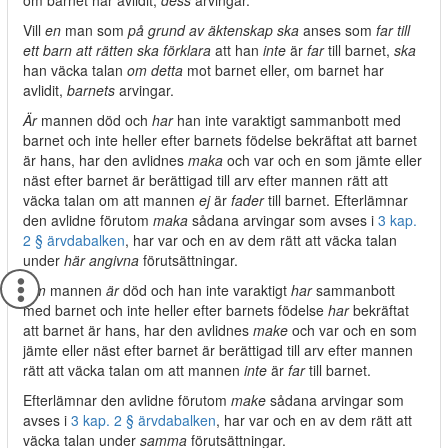
om barnet har avlidit,
dess
arvingar.
Vill
en
man som
på grund av äktenskap ska
anses som
far till
ett barn att rätten ska förklara
att han
inte
är
far
till barnet,
ska
han väcka talan
om detta
mot barnet eller, om barnet har
avlidit,
barnets
arvingar.
Är
mannen död och
har
han inte varaktigt sammanbott med
barnet och inte heller efter barnets födelse bekräftat att barnet
är hans, har den avlidnes
maka
och var och en som jämte eller
näst efter barnet är berättigad till arv efter mannen rätt att
väcka talan om att mannen
ej
är
fader
till barnet. Efterlämnar
den avlidne förutom
maka
sådana arvingar som avses i
3 kap.
2 § ärvdabalken
, har var och en av dem rätt att väcka talan
under
här angivna
förutsättningar.
Om
mannen
är
död och han inte varaktigt
har
sammanbott
med barnet och inte heller efter barnets födelse
har
bekräftat
att barnet är hans, har den avlidnes
make
och var och en som
jämte eller näst efter barnet är berättigad till arv efter mannen
rätt att väcka talan om att mannen
inte
är
far
till barnet.
Efterlämnar den avlidne förutom
make
sådana arvingar som
avses i
3 kap. 2 § ärvdabalken
, har var och en av dem rätt att
väcka talan under
samma
förutsättningar.