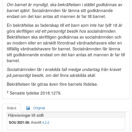
Om barnet är myndigt, ska bekräftelsen i stället godkännas av
barnet självt
. Socialnämnden får lämna sitt godkännande
endast om det kan antas att mannen är far till barnet.
En bekräftelse av faderskap
till ett barn som inte har fyllt 18 år
görs skriftligen
vid ett personligt besök hos socialnämnden
.
Bekräftelsen ska skriftligen godkännas av socialnämnden och
av modern eller en särskilt förordnad vårdnadshavare eller en
tillfällig vårdnadshavare för barnet. Socialnämnden får lämna
sitt godkännande endast om det kan antas att mannen är far till
barnet.
Socialnämnden får i enskilda fall medge undantag från kravet
på personligt besök, om det finns särskilda skäl
.
Bekräftelsen får göras även före barnets födelse.
2
Senaste lydelse 2018:1279.
Sida 6
Original
Hänvisningar till sid6
SOU 2021:56:
Avsnitt
4.2.2