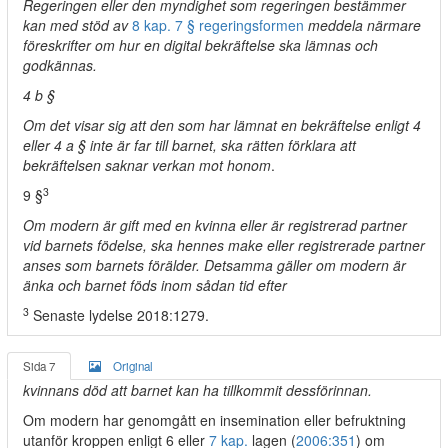
Regeringen eller den myndighet som regeringen bestämmer
kan med stöd av
8 kap. 7 § regeringsformen
meddela närmare
föreskrifter om hur en digital bekräftelse ska lämnas och
godkännas.
4 b §
Om det visar sig att den som har lämnat en bekräftelse enligt 4
eller 4 a § inte är far till barnet, ska rätten förklara att
bekräftelsen saknar verkan mot honom
.
3
9 §
Om modern är gift med en kvinna eller är registrerad partner
vid barnets födelse, ska hennes make eller registrerade partner
anses som barnets förälder. Detsamma gäller om modern är
änka och barnet föds inom sådan tid efter
3
Senaste lydelse 2018:1279.
Sida 7
Original
kvinnans död att barnet kan ha tillkommit dessförinnan.
Om modern har genomgått en insemination eller befruktning
utanför kroppen enligt 6 eller
7 kap.
lagen (
2006:351
) om