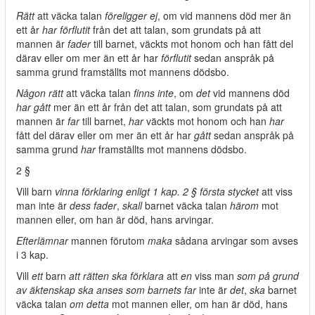
Rätt
att väcka talan
föreligger ej
, om vid mannens död mer än
ett år
har förflutit
från det att talan, som grundats på att
mannen är
fader
till barnet, väckts mot honom och han fått del
därav eller om mer än ett år har
förflutit
sedan anspråk på
samma grund framställts mot mannens dödsbo.
Någon rätt
att väcka talan
finns inte
, om
det
vid mannens död
har gått
mer än ett år från det att talan, som grundats på att
mannen är
far
till barnet,
har
väckts mot honom och han
har
fått del därav eller om mer än ett år har
gått
sedan anspråk på
samma grund
har
framställts mot mannens dödsbo.
2 §
Vill barn
vinna förklaring enligt 1 kap. 2 § första stycket
att viss
man inte är
dess fader
,
skall
barnet väcka talan
härom
mot
mannen eller, om han är död, hans arvingar.
Efterlämnar
mannen förutom
maka
sådana arvingar som avses
i 3 kap.
Vill
ett
barn
att rätten ska förklara
att
en
viss man
som på grund
av äktenskap ska anses som barnets far
inte är
det
,
ska
barnet
väcka talan
om detta
mot mannen eller, om han är död, hans