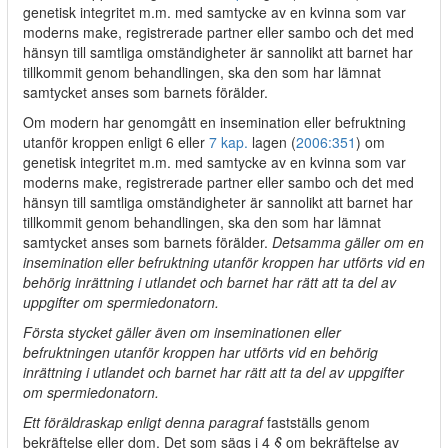
genetisk integritet m.m. med samtycke av en kvinna som var
moderns make, registrerade partner eller sambo och det med
hänsyn till samtliga omständigheter är sannolikt att barnet har
tillkommit genom behandlingen, ska den som har lämnat
samtycket anses som barnets förälder.
Om modern har genomgått en insemination eller befruktning
utanför kroppen enligt 6 eller
7 kap.
lagen (
2006:351
) om
genetisk integritet m.m. med samtycke av en kvinna som var
moderns make, registrerade partner eller sambo och det med
hänsyn till samtliga omständigheter är sannolikt att barnet har
tillkommit genom behandlingen, ska den som har lämnat
samtycket anses som barnets förälder.
Detsamma gäller om en
insemination eller befruktning utanför kroppen har utförts vid en
behörig inrättning i utlandet och barnet har rätt att ta del av
uppgifter om spermiedonatorn.
Första stycket gäller även om inseminationen eller
befruktningen utanför kroppen har utförts vid en behörig
inrättning i utlandet och barnet har rätt att ta del av uppgifter
om spermiedonatorn.
Ett föräldraskap enligt denna paragraf
fastställs genom
bekräftelse eller dom. Det som sägs i 4
§
om bekräftelse av