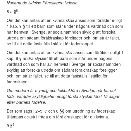
Nuvarande lydelse Föreslagen lydelse
8
8 a §
Om det kan antas att en kvinna
skall
anses som förälder enligt
1 kap. 9 § till ett barn som står under någons vårdnad och som
har hemvist i Sverige, är socialnämnden skyldig att försöka
utreda om sådant föräldraskap föreligger och, om så är fallet,
se till att detta fastställs i stället för faderskapet.
Om det kan antas att en kvinna
ska
anses som förälder enligt 1
kap. 9 §
andra stycket
till ett barn som står under någons
vårdnad och som har
sin
hemvist i Sverige, är socialnämnden
skyldig att försöka utreda om sådant föräldraskap föreligger
och, om så är fallet, se till att detta fastställs i stället för
faderskapet.
Om modern är myndig och folkbokförd i Sverige när barnet
föds, inträder skyldigheten enligt första stycket först 15 dagar
efter barnets födelse.
Det som sägs i 2–5, 7 och 8 §§ om utredning av faderskap
tillämpas också i fråga om föräldraskapet för en kvinna.
9
9 §