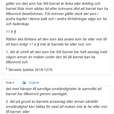
gäller om den som har fött barnet är änka eller änkling och
barnet föds inom sådan tid efter kvinnans död att barnet kan ha
tillkommit dessförinnan. För kvinnan gäller dock det som i
andra kapitel i denna balk och i andra författningar sägs om far
och faderskap.
11 b §
Rätten ska förklara att den som ska anses som far eller mor till
ett barn enligt 11 a § inte är barnets far eller mor, om
1. det är utrett att den som har fött barnet har haft samlag med
någon annan än maken under den tid då barnet kan ha
tillkommit och
4
Senaste lydelse 2018:1279.
Sida 9
Original
det med hänsyn till samtliga omständigheter är sannolikt att
barnet har tillkommit genom samlaget,
2. det på grund av barnets arvsanlag eller annan särskild
omständighet kan hållas för visst att maken inte är far eller mor
till barnet, eller