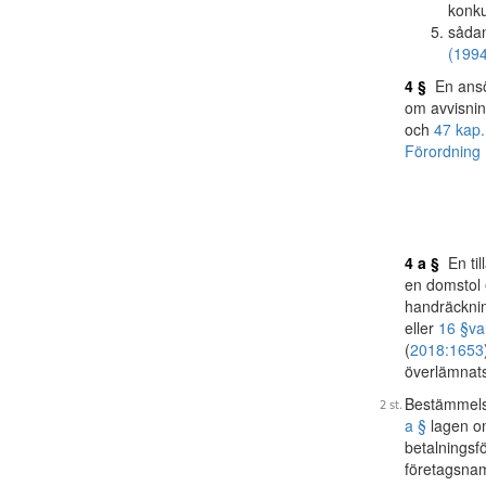
konk
sådan
(199
4 §
En ansök
om avvisnin
och
47 kap.
Förordning 
4 a §
En till
en domstol 
handräckni
eller
16 §
va
(
2018:1653
överlämnats
Bestämmelse
a §
lagen o
betalnings
företagsna