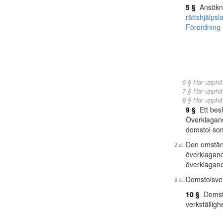
5 §
Ansöknin
rättshjälps
Förordning 
6 § Har upphä
7 § Har upphä
8 § Har upphä
9 §
Ett besl
Överklagand
domstol so
Den omständi
överklagand
överklagand
Domstolsver
10 §
Domstol
verkställig