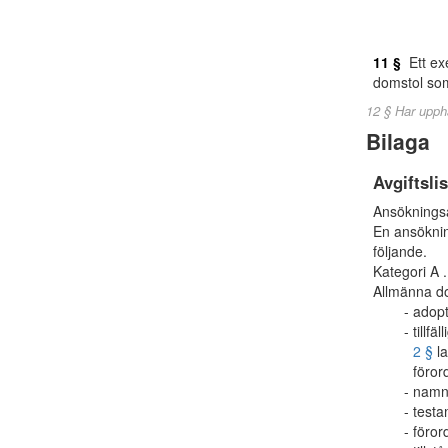
11 §
Ett exe
domstol som 
12 § Har upph
Bilaga
Avgiftslis
Ansökningsa
En ansöknin
följande.
Kategori A .....
Allmänna d
adopt
tillf
2 §
la
föror
namn 
testa
föror