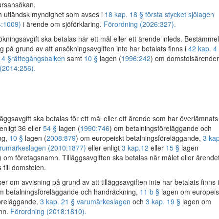
ursansökan,
 utländsk myndighet som avses i
18 kap. 18 § första stycket sjölagen
4:1009)
i ärende om sjöförklaring.
Förordning (2026:327).
ningsavgift ska betalas när ett mål eller ett ärende inleds. Bestämme
g på grund av att ansökningsavgiften inte har betalats finns i
42 kap. 4
 4 §
rättegångsbalken
samt
10 §
lagen (
1996:242
) om domstolsärenden
(2014:256).
äggsavgift ska betalas för ett mål eller ett ärende som har överlämnats t
enligt 36 eller
54 §
lagen (
1990:746
) om betalningsföreläggande och
ng,
10 §
lagen (
2008:879
) om europeiskt betalningsföreläggande,
3 kap
rumärkeslagen (2010:1877)
eller enligt
3 kap.
12
eller
15 §
lagen
) om företagsnamn. Tilläggsavgiften ska betalas när målet eller ärende
 till domstolen.
r om avvisning på grund av att tilläggsavgiften inte har betalats finns 
m betalningsföreläggande och handräckning,
11 b §
lagen om europeis
föreläggande,
3 kap. 21 § varumärkeslagen
och
3 kap. 19 §
lagen om
mn.
Förordning (2018:1810).