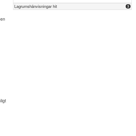
Lagrumshänvisningar hit
3
den
ligt