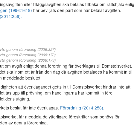
gsavgiften eller tilläggsavgiften ska betalas tillbaka om rättshjälp enlig
lagen (1996:1619)
har beviljats den part som har betalat avgiften.
(2014:256).
vts genom förordning (2026:327).
vts genom förordning (2008:173).
vts genom förordning (2008:173).
ut om avgift enligt denna förordning får överklagas till Domstolsverket.
et ska inom ett år från den dag då avgiften betalades ha kommit in till
m meddelade beslutet.
gheten att överklagandet getts in till Domstolsverket hindrar inte att
et tas upp till prövning, om handlingarna har kommit in före
etidens utgång.
kets beslut får inte överklagas.
Förordning (2014:256).
sverket får meddela de ytterligare föreskrifter som behövs för
heten av denna förordning.