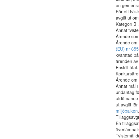
en gemens
För ett tvis
avgift ut o
Kategori B ....
Annat tvist
Ärende som 
Ärende om 
(EU) nr 65
kvarstad på
ärenden av p
Enskilt åtal.
Konkursäre
Ärende om f
Annat mål i
undantag fö
utdömande a
ut avgift för
miljöbalken
.
Tilläggsavgi
En tilläggs
överlämnats 
Tvistemål 