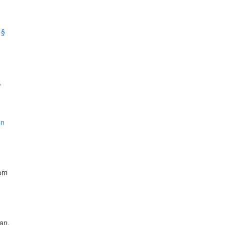
 §
,
en
 om
an,