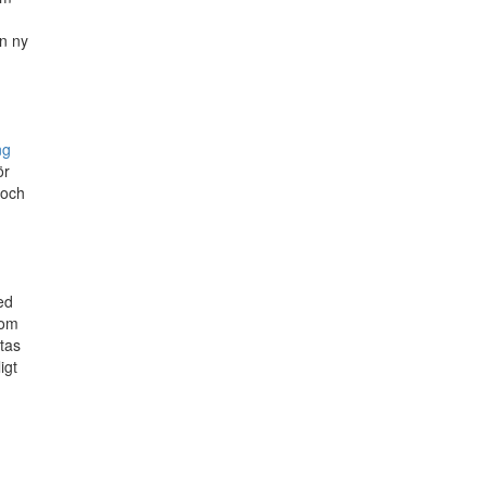
en ny
ng
ör
 och
ed
 om
tas
igt