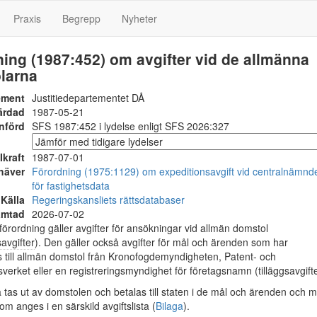
Praxis
Begrepp
Nyheter
ing (1987:452) om avgifter vid de allmänna
larna
ement
Justitiedepartementet DÅ
ärdad
1987-05-21
nförd
SFS 1987:452 i lydelse enligt SFS 2026:327
Ikraft
1987-07-01
häver
Förordning (1975:1129) om expeditionsavgift vid centralnämnd
för fastighetsdata
Källa
Regeringskansliets rättsdatabaser
ämtad
2026-07-02
rordning gäller avgifter för ansökningar vid allmän domstol
avgifter
). Den gäller också avgifter för mål och ärenden som har
 till allmän domstol från Kronofogdemyndigheten, Patent- och
sverket eller en registreringsmyndighet för företagsnamn (tilläggsavgifte
a tas ut av domstolen och betalas till staten i de mål och ärenden och 
m anges i en särskild avgiftslista (
Bilaga
).