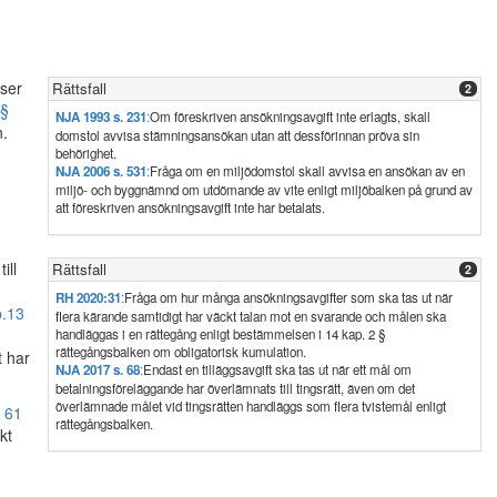
lser
Rättsfall
2
 §
NJA 1993 s. 231
:
Om föreskriven ansökningsavgift inte erlagts, skall
.
domstol avvisa stämningsansökan utan att dessförinnan pröva sin
behörighet.
NJA 2006 s. 531
:
Fråga om en miljödomstol skall avvisa en ansökan av en
miljö- och byggnämnd om utdömande av vite enligt miljöbalken på grund av
att föreskriven ansökningsavgift inte har betalats.
ill
Rättsfall
2
RH 2020:31
:
Fråga om hur många ansökningsavgifter som ska tas ut när
.
13
flera kärande samtidigt har väckt talan mot en svarande och målen ska
handläggas i en rättegång enligt bestämmelsen i 14 kap. 2 §
rättegångsbalken om obligatorisk kumulation.
t har
NJA 2017 s. 68
:
Endast en tilläggsavgift ska tas ut när ett mål om
betalningsföreläggande har överlämnats till tingsrätt, även om det
överlämnade målet vid tingsrätten handläggs som flera tvistemål enligt
i
61
rättegångsbalken.
kt