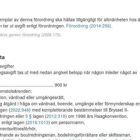
mplar av denna förordning ska hållas tillgängligt för allmänheten hos 
tar ut avgift enligt förordningen.
Förordning (2014:256).
ävts genom förordning (2008:173).
ta
vgifter
gsavgift tas ut med nedan angivet belopp när någon inleder något av
....................................... 900 kr
omstolsärenden:
ion, vårdnad eller umgängesrätt,
ällig åtgärd i fråga om vårdnad, boende, umgänge eller förmynderskap en
gen (
2022:948
) med kompletterande bestämmelser till Bryssel II-
dningen eller
5 §
lagen (
2012:318
) om 1996 års Haagkonvention,
enligt lagen (
2016:1013
) om personnamn,
mentsvittnesförhör,
dnande av boutredningsman, bodelningsförrättare eller skiftesman,