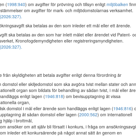
en (
1998:940
) om avgifter för prövning och tillsyn enligt
miljöbalken
fin
estämmelser om avgifter för mark- och miljödomstolarnas verksamhet.
(2026:327).
ningsavgift ska betalas av den som inleder ett mål eller ett ärende.
vgift ska betalas av den som har inlett målet eller ärendet vid Patent- o
gsverket, Kronofogdemyndigheten eller registreringsmyndigheten.
(2026:327).
 från skyldigheten att betala avgifter enligt denna förordning är
 domstol eller skiljedomstol som ska avgöra tvist mellan stater och an
nationellt organ som bildats för behandling av sådan tvist, i mål eller är
andläggs enligt lagen (
1946:818
) om bevisupptagning åt vissa
nationella organ,
dsk domstol i mål eller ärende som handläggs enligt lagen (
1946:816
) 
upptagning åt sådan domstol eller lagen (
2000:562
) om internationell
ig hjälp i brottmål,
om ansöker om att själv bli försatt i konkurs, i fråga om ansökningsavgi
om inleder ett konkursärende på något annat sätt än genom en