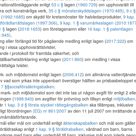
mationsföreläggande enligt
53 c §
lagen (
1960:729
) om upphovsrätt till
rära och konstnärliga verk,
35 c § mönsterskyddslagen (1970:485)
,
9 c §
 (
1992:1685
) om skydd för kretsmönster för halvledarprodukter,
9 kap.
tförädlarrättslagen (1997:306)
,
9 kap. 1 § varumärkeslagen (2010:187
1 §
lagen (
2018:1653
) om företagsnamn eller
16 kap. 1 § patentlagen
:945)
,
ng eller förlängd tid för pågående medling enligt lagen (
2017:322
) om
ng i vissa upphovsrättstvister,
ande i protokoll för framtida säkerhet, och
tällbarhetsförklaring enligt lagen (
2011:860
) om medling i vissa
rättsliga tvister.
k- och miljödomstol enligt lagen (
2006:412
) om allmänna vattentjänste
v vad som yrkas inte uppenbart överstiger hälften av prisbasbeloppet e
h
7 §§
socialförsäkringsbalken
.
mark- och miljödomstol som det inte tas ut någon avgift för enligt 2 ell
ingen (
1998:940
) om avgifter för prövning och tillsyn enligt
miljöbalken
där
1 kap. 3 d § första stycket rättegångsbalken
ska tillämpas, inklusive
nligt förordningen
(EG) nr 861/2007
av den 11 juli 2007 om inrättande a
småmålsförfarande.
ål eller mål om underhåll enligt
äktenskapsbalken
och mål som gäller
föräldraskap enligt
1 kap. 9 § föräldrabalken
, vårdnad om barn, barns
änge med barn eller underhåll till barn, inklusive mål som inleds gen