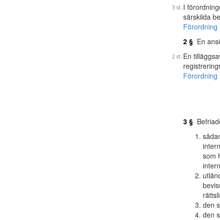
I förordning
särskilda b
Förordning 
2 §
En ansök
En tilläggsa
registrerin
Förordning 
3 §
Befriade
sådan
inter
som h
inter
utlän
bevis
rättsl
den s
den s