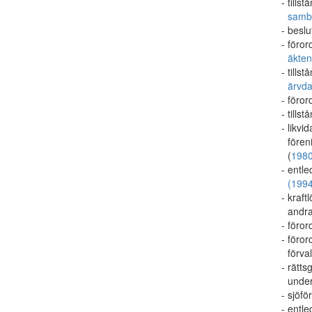
tillst
samb
beslu
föror
äkte
tillst
ärvd
föror
tillst
likvi
fören
(
198
entle
(199
kraft
andra
föror
föror
förva
rätts
under
sjöför
entle