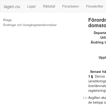
lagen.nu
Lagar
Rättsfall
Förarbeten
Föreskrifter
Förordn
Bilaga
domsto
Ändringar och övergångsbestämmelser
Depart
Utf
Ändring i
Upp
Senast h
1 §
Denna fö
(
ansöknings
överlämnats
registrering
Avgiften sk
de belopp so