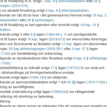
ånd till försäljning m.m. enligt
7 kap. 8 § äktenskapsbalken
eller
24 §
olagen (2003:376)
,
t om särskild förvaltning enligt
9 kap. 8 § äktenskapsbalken
,
dnande om rätt att bo kvar i det gemensamma hemmet enligt
18 kap. 2
nskapsbalken
eller
28 § sambolagen
,
ånd till försäljning av fast egendom eller tomträtt enligt
19 kap. 13 §
abalken
,
dnande enligt 3 eller
6 §
lagen (
1904:48 s. 1
) om samäganderätt,
ånd till fusion enligt
16 kap.
lagen (
2018:672
) om ekonomiska föreningar
dation och förordnande av likvidator enligt
17 kap.
lagen om ekonomiska
ingar,
25 kap.
aktiebolagslagen (2005:551)
eller
2 kap. 37 §
lagen
0:1102
) om handelsbolag och enkla bolag,
digande av styrelseledamot eller förvaltare enligt
9 kap. 6 § stiftelselag
4:1220)
,
löshetsförklaring av fullmakt enligt
17 §
lagen (
1915:218
) om avtal och
 rättshandlingar på förmögenhetsrättens område,
dnande enligt lagen (
1929:145
) om skiljemän,
dnande av sammanträdesledare enligt
7
och
20 §§
lagen (
1973:1150
)
ltning av samfälligheter,
genetisk undersökning enligt lagen (
1958:642
) om rättsgenetisk
sökning vid utredning av faderskap,
klaring,
digande av någon annan än sökanden från ett uppdrag som angetts ov