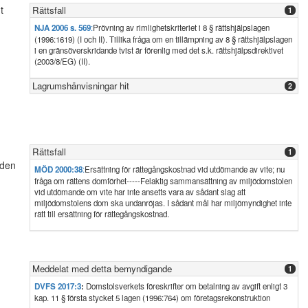
t
Rättsfall
1
NJA 2006 s. 569
:
Prövning av rimlighetskriteriet i 8 § rättshjälpslagen
(1996:1619) (I och II). Tillika fråga om en tillämpning av 8 § rättshjälpslagen
i en gränsöverskridande tvist är förenlig med det s.k. rättshjälpsdirektivet
(2003/8/EG) (II).
Lagrumshänvisningar hit
2
Rättsfall
1
 den
MÖD 2000:38
:
Ersättning för rättegångskostnad vid utdömande av vite; nu
fråga om rättens domförhet-----Felaktig sammansättning av miljödomstolen
vid utdömande om vite har inte ansetts vara av sådant slag att
miljödomstolens dom ska undanröjas. I sådant mål har miljömyndighet inte
rätt till ersättning för rättegångskostnad.
Meddelat med detta bemyndigande
1
DVFS 2017:3
:
Domstolsverkets föreskrifter om betalning av avgift enligt 3
kap. 11 § första stycket 5 lagen (1996:764) om företagsrekonstruktion