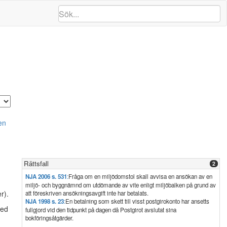
en
Rättsfall
2
NJA 2006 s. 531
:
Fråga om en miljödomstol skall avvisa en ansökan av en
miljö- och byggnämnd om utdömande av vite enligt miljöbalken på grund av
r).
att föreskriven ansökningsavgift inte har betalats.
NJA 1998 s. 23
:
En betalning som skett till visst postgirokonto har ansetts
med
fullgjord vid den tidpunkt på dagen då Postgirot avslutat sina
bokföringsåtgärder.