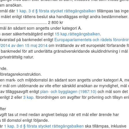
am ansökan.
temål där
1 kap. 3 d § första stycket rättegångsbalken
tillämpas tas ing
m målet enligt rättens beslut ska handläggas enligt andra bestämmelser.
...................................... 2 800 kr
emål än sådant som angetts under kategori A.
avser säkerhetsåtgärd enligt
15 kap.
rättegångsbalken
.
kvarstad på bankmedel enligt
Europaparlamentets och rådets förordni
5/2014 av den 15 maj 2014
om inrättande av ett europeiskt förfarande f
 bankmedel för att underlätta gränsöverskridande skuldindrivning i mål
rivaträttslig natur.
nde.
öretagsrekonstruktion.
 en mark- och miljödomstol än sådant som angetts under kategori A, m
r mål om utdömande av vite efter särskild ansökan av myndighet, mål
v tilläggsavgift enligt
plan- och bygglagen (1987:10)
och mål som det 
 enligt 2 eller
3 kap.
förordningen om avgifter för prövning och tillsyn enl
fter
avgift tas ut med nedan angivet belopp när ett mål eller ärende har
till domstol enligt följande.
där
1 kap. 3 d § första stycket rättegångsbalken
ska tillämpas, inklusive