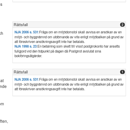
ns
Rättsfall
2
NJA 2006 s. 531
:
Fråga om en miljödomstol skall avvisa en ansökan av en
ch
miljö- och byggnämnd om utdömande av vite enligt miljöbalken på grund av
att föreskriven ansökningsavgift inte har betalats.
NJA 1998 s. 23
:
En betalning som skett till visst postgirokonto har ansetts
fullgjord vid den tidpunkt på dagen då Postgirot avslutat sina
bokföringsåtgärder.
Rättsfall
1
NJA 2006 s. 531
:
Fråga om en miljödomstol skall avvisa en ansökan av en
nat
miljö- och byggnämnd om utdömande av vite enligt miljöbalken på grund av
ende
att föreskriven ansökningsavgift inte har betalats.
om
ften,