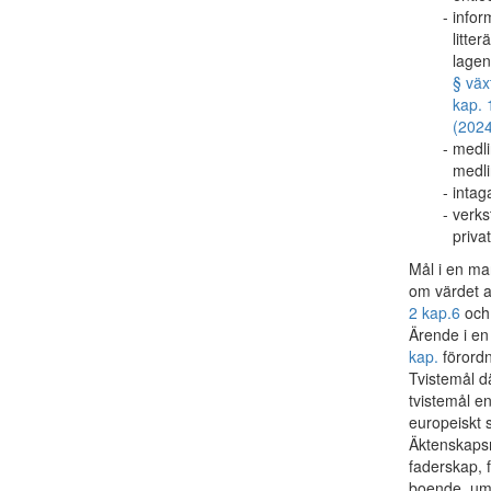
infor
litte
lagen
§ väx
kap. 
(2024
medli
medli
intag
verks
privat
Mål i en mar
om värdet a
2 kap.
6
oc
Ärende i en 
kap.
förordn
Tvistemål 
tvistemål e
europeiskt 
Äktenskapsm
faderskap, 
boende, umg