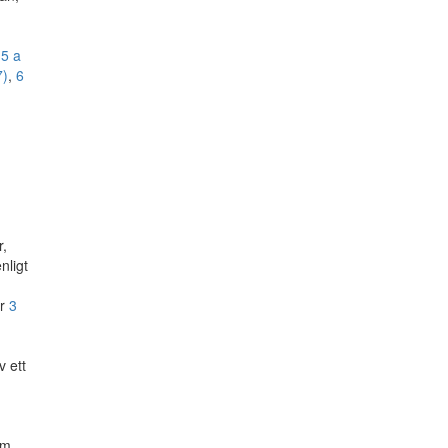
 5 a
7)
,
6
r,
nligt
er
3
.
v ett
om