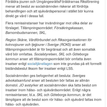
Föräldra-jouren och UmgängesrättsFöräldrarnas Riksförening
menar att beslut av socialnämnden riskerar att fördröja
behandlingen och att sjukvårdspersonal i stället bör kunna
direkt ge vård i dessa fall.
Flera remissinstanser har invändningar mot olika delar av
förslaget. Tillämpningsområdet:
Försäkringskassan,
Barnombudsmannen, SKL,
Region Skåne, Vårdförbundet och Riksorganisationen för
kvinnojourer och tjejjourer i Sverige (ROKS)
anser att
tillämpningsområdet är för begränsat och att även somatisk
vård bör omfattas.
Socialstyrelsen, SKL
och
Göteborgs
kommun
anser att tillämpningsområdet bör omfatta även
insatser enligt
socialtjänstlagen
som inte grundas på ett formellt
biståndsbeslut liksom fler insatser enligt LSS.
Socialnämnden ges befogenhet att besluta:
Sveriges
advokatsamfund
anser att besluten bör fattas av allmän
domstol.
JO
avstyrker att socialnämnden ska fatta beslut om
insatser inom hälso- och sjukvårdsområdet. Enligt några
remissintanser, bl.a.
SKL
och
Göteborgs kommun
, är det
lämpligare att de beslut som rör hälso- och sjukvård fattas inom
hälso- och sjukvården.