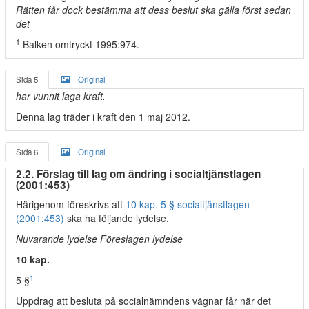
Rätten får dock bestämma att dess beslut ska gälla först sedan
det
1
Balken omtryckt 1995:974.
Sida 5
Original
har vunnit laga kraft.
Denna lag träder i kraft den 1 maj 2012.
Sida 6
Original
2.2. Förslag till lag om ändring i socialtjänstlagen
(2001:453)
Härigenom föreskrivs att
10 kap. 5 § socialtjänstlagen
(2001:453)
ska ha följande lydelse.
Nuvarande lydelse Föreslagen lydelse
10 kap.
1
5 §
Uppdrag att besluta på socialnämndens vägnar får när det