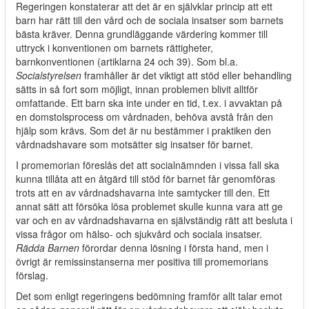
Regeringen konstaterar att det är en självklar princip att ett
barn har rätt till den vård och de sociala insatser som barnets
bästa kräver. Denna grundläggande värdering kommer till
uttryck i konventionen om barnets rättigheter,
barnkonventionen (artiklarna 24 och 39). Som bl.a.
Socialstyrelsen
framhåller är det viktigt att stöd eller behandling
sätts in så fort som möjligt, innan problemen blivit alltför
omfattande. Ett barn ska inte under en tid, t.ex. i avvaktan på
en domstolsprocess om vårdnaden, behöva avstå från den
hjälp som krävs. Som det är nu bestämmer i praktiken den
vårdnadshavare som motsätter sig insatser för barnet.
I promemorian föreslås det att socialnämnden i vissa fall ska
kunna tillåta att en åtgärd till stöd för barnet får genomföras
trots att en av vårdnadshavarna inte samtycker till den. Ett
annat sätt att försöka lösa problemet skulle kunna vara att ge
var och en av vårdnadshavarna en självständig rätt att besluta i
vissa frågor om hälso- och sjukvård och sociala insatser.
Rädda Barnen
förordar denna lösning i första hand, men i
övrigt är remissinstanserna mer positiva till promemorians
förslag.
Det som enligt regeringens bedömning framför allt talar emot