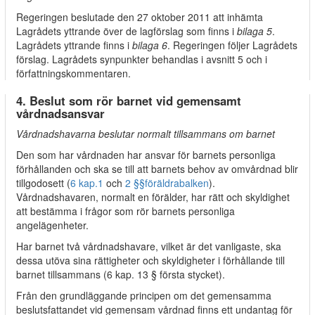
Regeringen beslutade den 27 oktober 2011 att inhämta
Lagrådets yttrande över de lagförslag som finns i
bilaga 5
.
Lagrådets yttrande finns i
bilaga 6
. Regeringen följer Lagrådets
förslag. Lagrådets synpunkter behandlas i avsnitt 5 och i
författningskommentaren.
4. Beslut som rör barnet vid gemensamt
vårdnadsansvar
Vårdnadshavarna beslutar normalt tillsammans om barnet
Den som har vårdnaden har ansvar för barnets personliga
förhållanden och ska se till att barnets behov av omvårdnad blir
tillgodosett (
6 kap.
1
och
2 §§
föräldrabalken
).
Vårdnadshavaren, normalt en förälder, har rätt och skyldighet
att bestämma i frågor som rör barnets personliga
angelägenheter.
Har barnet två vårdnadshavare, vilket är det vanligaste, ska
dessa utöva sina rättigheter och skyldigheter i förhållande till
barnet tillsammans (6 kap. 13 § första stycket).
Från den grundläggande principen om det gemensamma
beslutsfattandet vid gemensam vårdnad finns ett undantag för