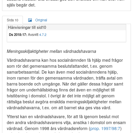
själv begär det.
Sida 10
Original
Hänvisningar till sid10
Ds 2018:17:
Avsnitt
4.7.2
Meningsskiljaktigheter mellan vårdnadshavarna
Vårdnadshavarna kan hos socialnämnden få hjälp med frågor
som rör det gemensamma beslutsfattandet, t.ex. genom
samarbetssamtal. De kan även med socialnämndens hjälp,
inom ramen för den gemensamma vårdnaden, träffa avtal om
barns boende och umgänge. När det gäller dessa frågor samt
frågor om underhållsbidrag finns det även en möjlighet till
tvistlösning i domstol. I övrigt är det inte möjligt att genom
rättsliga beslut avgöra enskilda meningsskiljaktigheter mellan
vårdnadshavarna, t.ex. om att barnet ska ges viss vård.
Ytterst kan en vårdnadshavare, för att få igenom beslut mot
den andra vårdnadshavarens vilja, ansöka i domstol om ensam
vårdnad. Genom 1998 års vårdnadsreform (
prop. 1997/98:7
)