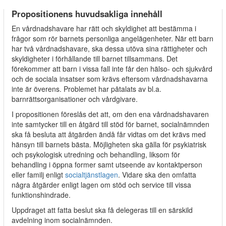
Propositionens huvudsakliga innehåll
En vårdnadshavare har rätt och skyldighet att bestämma i
frågor som rör barnets personliga angelägenheter. När ett barn
har två vårdnadshavare, ska dessa utöva sina rättigheter och
skyldigheter i förhållande till barnet tillsammans. Det
förekommer att barn i vissa fall inte får den hälso- och sjukvård
och de sociala insatser som krävs eftersom vårdnadshavarna
inte är överens. Problemet har påtalats av bl.a.
barnrättsorganisationer och vårdgivare.
I propositionen föreslås det att, om den ena vårdnadshavaren
inte samtycker till en åtgärd till stöd för barnet, socialnämnden
ska få besluta att åtgärden ändå får vidtas om det krävs med
hänsyn till barnets bästa. Möjligheten ska gälla för psykiatrisk
och psykologisk utredning och behandling, liksom för
behandling i öppna former samt utseende av kontaktperson
eller familj enligt
socialtjänstlagen
. Vidare ska den omfatta
några åtgärder enligt lagen om stöd och service till vissa
funktionshindrade.
Uppdraget att fatta beslut ska få delegeras till en särskild
avdelning inom socialnämnden.