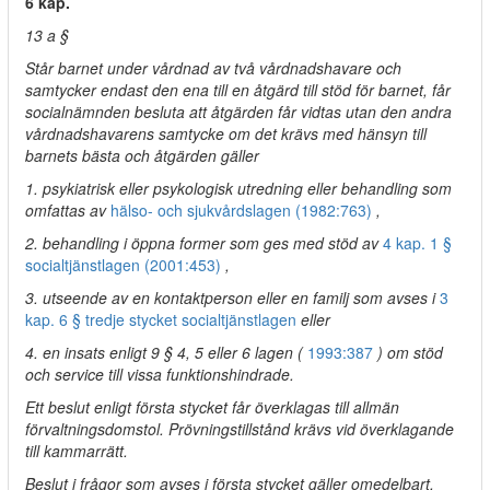
6 kap.
13 a §
Står barnet under vårdnad av två vårdnadshavare och
samtycker endast den ena till en åtgärd till stöd för barnet, får
socialnämnden besluta att åtgärden får vidtas utan den andra
vårdnadshavarens samtycke om det krävs med hänsyn till
barnets bästa och åtgärden gäller
1. psykiatrisk eller psykologisk utredning eller behandling som
omfattas av
hälso- och sjukvårdslagen (1982:763)
,
2. behandling i öppna former som ges med stöd av
4 kap. 1 §
socialtjänstlagen (2001:453)
,
3. utseende av en kontaktperson eller en familj som avses i
3
kap. 6 § tredje stycket socialtjänstlagen
eller
4. en insats enligt 9 § 4, 5 eller 6 lagen (
1993:387
) om stöd
och service till vissa funktionshindrade.
Ett beslut enligt första stycket får överklagas till allmän
förvaltningsdomstol. Prövningstillstånd krävs vid överklagande
till kammarrätt.
Beslut i frågor som avses i första stycket gäller omedelbart.