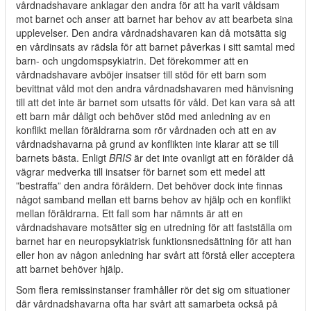
vårdnadshavare anklagar den andra för att ha varit våldsam
mot barnet och anser att barnet har behov av att bearbeta sina
upplevelser. Den andra vårdnadshavaren kan då motsätta sig
en vårdinsats av rädsla för att barnet påverkas i sitt samtal med
barn- och ungdomspsykiatrin. Det förekommer att en
vårdnadshavare avböjer insatser till stöd för ett barn som
bevittnat våld mot den andra vårdnadshavaren med hänvisning
till att det inte är barnet som utsatts för våld. Det kan vara så att
ett barn mår dåligt och behöver stöd med anledning av en
konflikt mellan föräldrarna som rör vårdnaden och att en av
vårdnadshavarna på grund av konflikten inte klarar att se till
barnets bästa. Enligt
BRIS
är det inte ovanligt att en förälder då
vägrar medverka till insatser för barnet som ett medel att
”bestraffa” den andra föräldern. Det behöver dock inte finnas
något samband mellan ett barns behov av hjälp och en konflikt
mellan föräldrarna. Ett fall som har nämnts är att en
vårdnadshavare motsätter sig en utredning för att fastställa om
barnet har en neuropsykiatrisk funktionsnedsättning för att han
eller hon av någon anledning har svårt att förstå eller acceptera
att barnet behöver hjälp.
Som flera remissinstanser framhåller rör det sig om situationer
där vårdnadshavarna ofta har svårt att samarbeta också på