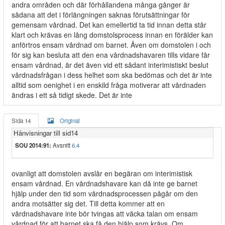
andra områden och där förhållandena många gånger är
sådana att det i förlängningen saknas förutsättningar för
gemensam vårdnad. Det kan emellertid ta tid innan detta står
klart och krävas en lång domstolsprocess innan en förälder kan
anförtros ensam vårdnad om barnet. Även om domstolen i och
för sig kan besluta att den ena vårdnadshavaren tills vidare får
ensam vårdnad, är det även vid ett sådant interimistiskt beslut
vårdnadsfrågan i dess helhet som ska bedömas och det är inte
alltid som oenighet i en enskild fråga motiverar att vårdnaden
ändras i ett så tidigt skede. Det är inte
Sida 14
Original
Hänvisningar till sid14
SOU 2014:91:
Avsnitt
6.4
ovanligt att domstolen avslår en begäran om interimistisk
ensam vårdnad. En vårdnadshavare kan då inte ge barnet
hjälp under den tid som vårdnadsprocessen pågår om den
andra motsätter sig det. Till detta kommer att en
vårdnadshavare inte bör tvingas att väcka talan om ensam
vårdnad för att barnet ska få den hjälp som krävs. Om