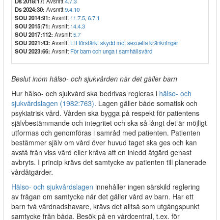
Ds 2018:17:
Avsnitt
4.7.3
Ds 2024:30:
Avsnitt
9.4.10
SOU 2014:91:
Avsnitt
11.7.5
,
6.7.1
SOU 2015:71:
Avsnitt
14.4.3
SOU 2017:112:
Avsnitt
5.7
SOU 2021:43:
Avsnitt
Ett förstärkt skydd mot sexuella kränkningar
SOU 2023:66:
Avsnitt
För barn och unga i samhällsvård
Beslut inom hälso- och sjukvården när det gäller barn
Hur hälso- och sjukvård ska bedrivas regleras i
hälso- och
sjukvårdslagen (1982:763)
. Lagen gäller både somatisk och
psykiatrisk vård. Vården ska bygga på respekt för patientens
självbestämmande och integritet och ska så långt det är möjligt
utformas och genomföras i samråd med patienten. Patienten
bestämmer själv om vård över huvud taget ska ges och kan
avstå från viss vård eller kräva att en inledd åtgärd genast
avbryts. I princip krävs det samtycke av patienten till planerade
vårdåtgärder.
Hälso- och sjukvårdslagen
innehåller ingen särskild reglering
av frågan om samtycke när det gäller vård av barn. Har ett
barn två vårdnadshavare, krävs det alltså som utgångspunkt
samtycke från båda. Besök på en vårdcentral, t.ex. för