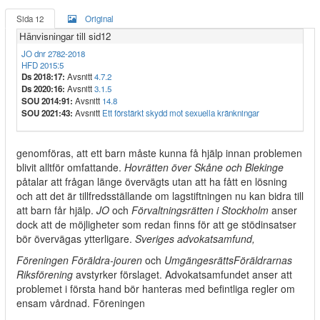
Sida 12
Original
Hänvisningar till sid12
JO dnr 2782-2018
HFD 2015:5
Ds 2018:17:
Avsnitt
4.7.2
Ds 2020:16:
Avsnitt
3.1.5
SOU 2014:91:
Avsnitt
14.8
SOU 2021:43:
Avsnitt
Ett förstärkt skydd mot sexuella kränkningar
genomföras, att ett barn måste kunna få hjälp innan problemen
blivit alltför omfattande.
Hovrätten över Skåne och Blekinge
påtalar att frågan länge övervägts utan att ha fått en lösning
och att det är tillfredsställande om lagstiftningen nu kan bidra till
att barn får hjälp.
JO
och
Förvaltningsrätten i Stockholm
anser
dock att de möjligheter som redan finns för att ge stödinsatser
bör övervägas ytterligare.
Sveriges advokatsamfund,
Föreningen Föräldra-jouren
och
UmgängesrättsFöräldrarnas
Riksförening
avstyrker förslaget. Advokatsamfundet anser att
problemet i första hand bör hanteras med befintliga regler om
ensam vårdnad. Föreningen