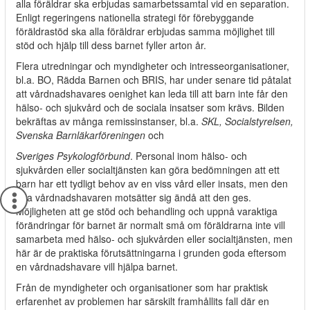
alla föräldrar ska erbjudas samarbetssamtal vid en separation.
Enligt regeringens nationella strategi för förebyggande
föräldrastöd ska alla föräldrar erbjudas samma möjlighet till
stöd och hjälp till dess barnet fyller arton år.
Flera utredningar och myndigheter och intresseorganisationer,
bl.a. BO, Rädda Barnen och BRIS, har under senare tid påtalat
att vårdnadshavares oenighet kan leda till att barn inte får den
hälso- och sjukvård och de sociala insatser som krävs. Bilden
bekräftas av många remissinstanser, bl.a.
SKL, Socialstyrelsen,
Svenska Barnläkarföreningen
och
Sveriges Psykologförbund
. Personal inom hälso- och
sjukvården eller socialtjänsten kan göra bedömningen att ett
barn har ett tydligt behov av en viss vård eller insats, men den
ena vårdnadshavaren motsätter sig ändå att den ges.
Möjligheten att ge stöd och behandling och uppnå varaktiga
förändringar för barnet är normalt små om föräldrarna inte vill
samarbeta med hälso- och sjukvården eller socialtjänsten, men
här är de praktiska förutsättningarna i grunden goda eftersom
en vårdnadshavare vill hjälpa barnet.
Från de myndigheter och organisationer som har praktisk
erfarenhet av problemen har särskilt framhållits fall där en