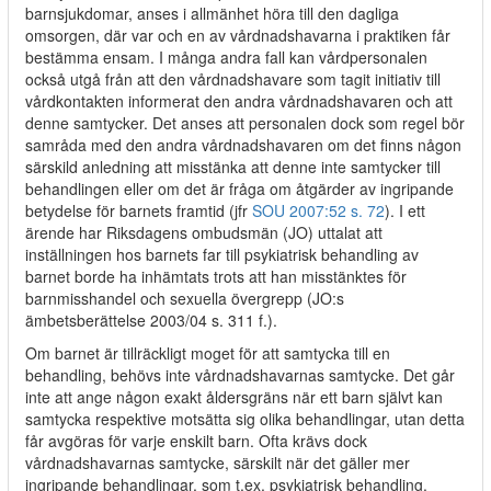
barnsjukdomar, anses i allmänhet höra till den dagliga
omsorgen, där var och en av vårdnadshavarna i praktiken får
bestämma ensam. I många andra fall kan vårdpersonalen
också utgå från att den vårdnadshavare som tagit initiativ till
vårdkontakten informerat den andra vårdnadshavaren och att
denne samtycker. Det anses att personalen dock som regel bör
samråda med den andra vårdnadshavaren om det finns någon
särskild anledning att misstänka att denne inte samtycker till
behandlingen eller om det är fråga om åtgärder av ingripande
betydelse för barnets framtid (jfr
SOU 2007:52 s. 72
). I ett
ärende har Riksdagens ombudsmän (JO) uttalat att
inställningen hos barnets far till psykiatrisk behandling av
barnet borde ha inhämtats trots att han misstänktes för
barnmisshandel och sexuella övergrepp (JO:s
ämbetsberättelse 2003/04 s. 311 f.).
Om barnet är tillräckligt moget för att samtycka till en
behandling, behövs inte vårdnadshavarnas samtycke. Det går
inte att ange någon exakt åldersgräns när ett barn självt kan
samtycka respektive motsätta sig olika behandlingar, utan detta
får avgöras för varje enskilt barn. Ofta krävs dock
vårdnadshavarnas samtycke, särskilt när det gäller mer
ingripande behandlingar, som t.ex. psykiatrisk behandling.