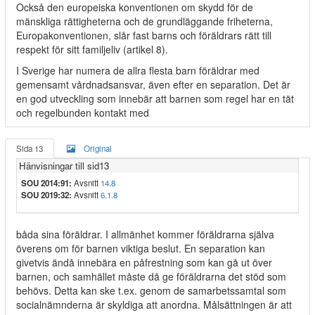
Också den europeiska konventionen om skydd för de
mänskliga rättigheterna och de grundläggande friheterna,
Europakonventionen, slår fast barns och föräldrars rätt till
respekt för sitt familjeliv (artikel 8).
I Sverige har numera de allra flesta barn föräldrar med
gemensamt vårdnadsansvar, även efter en separation. Det är
en god utveckling som innebär att barnen som regel har en tät
och regelbunden kontakt med
Sida 13
Original
Hänvisningar till sid13
SOU 2014:91:
Avsnitt
14.8
SOU 2019:32:
Avsnitt
6.1.8
båda sina föräldrar. I allmänhet kommer föräldrarna själva
överens om för barnen viktiga beslut. En separation kan
givetvis ändå innebära en påfrestning som kan gå ut över
barnen, och samhället måste då ge föräldrarna det stöd som
behövs. Detta kan ske t.ex. genom de samarbetssamtal som
socialnämnderna är skyldiga att anordna. Målsättningen är att