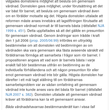
vidgades domstolens möjlighet att besluta om gemensam
vårdnad. Domstolen gavs möjlighet, under förutsättning att det
var bäst för barnet, att besluta om gemensam vårdnad även
om en förälder motsatte sig det. Högsta domstolen uttalade att
reformen måste anses innebära att lagstiftningen förutsatte att
gemensam vårdnad normalt är till barnets bästa (rättsfallet
NJA
1999 s. 451
). Detta uppfattades så att det gällde en presumtion
för gemensam vårdnad. Genom ändringar som trädde i kraft
den 1 juli 2006 (
prop. 2005/06:99
) infördes en uttrycklig
bestämmelse om att domstolen vid bedömningen av om
vårdnaden ska vara gemensam ska fästa avseende särskilt vid
föräldrarnas förmåga att samarbeta i frågor som rör barnet. I
propositionen angavs att vad som är barnets bästa i varje
enskilt fall bör bestämmas utifrån en bedömning av de
individuella förhållandena och att någon presumtion för eller
emot gemensam vårdnad inte bör gälla. Högsta domstolen har
därefter i ett mål tagit ställning till om föräldrarnas
samarbetsproblem var av sådan omfattning att gemensam
vårdnad inte kunde anses vara det bästa för barnet (rättsfallet
NJA 2007 s. 382
). Domstolen uttalade att gemensam vårdnad
kräver att föräldrarna kan ta ett gemensamt ansvar.
Båda vårdnadshavarnas bestämmanderätt kan i vissa fall