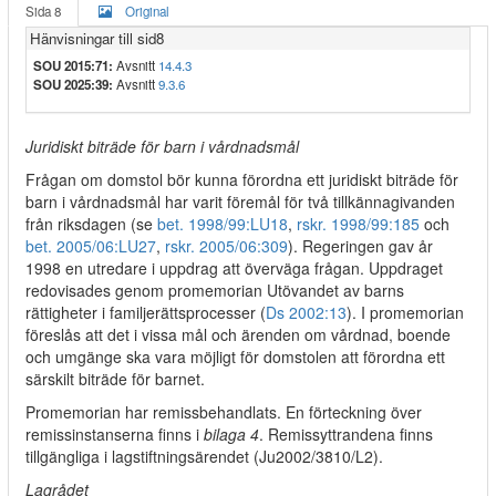
Sida 8
Original
Hänvisningar till sid8
SOU 2015:71:
Avsnitt
14.4.3
SOU 2025:39:
Avsnitt
9.3.6
Juridiskt biträde för barn i vårdnadsmål
Frågan om domstol bör kunna förordna ett juridiskt biträde för
barn i vårdnadsmål har varit föremål för två tillkännagivanden
från riksdagen (se
bet. 1998/99:LU18
,
rskr. 1998/99:185
och
bet. 2005/06:LU27
,
rskr. 2005/06:309
). Regeringen gav år
1998 en utredare i uppdrag att överväga frågan. Uppdraget
redovisades genom promemorian Utövandet av barns
rättigheter i familjerättsprocesser (
Ds 2002:13
). I promemorian
föreslås att det i vissa mål och ärenden om vårdnad, boende
och umgänge ska vara möjligt för domstolen att förordna ett
särskilt biträde för barnet.
Promemorian har remissbehandlats. En förteckning över
remissinstanserna finns i
bilaga 4
. Remissyttrandena finns
tillgängliga i lagstiftningsärendet (Ju2002/3810/L2).
Lagrådet