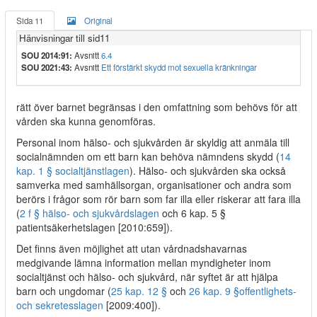
Sida 11
Original
Hänvisningar till sid11
SOU 2014:91:
Avsnitt
6.4
SOU 2021:43:
Avsnitt
Ett förstärkt skydd mot sexuella kränkningar
rätt över barnet begränsas i den omfattning som behövs för att
vården ska kunna genomföras.
Personal inom hälso- och sjukvården är skyldig att anmäla till
socialnämnden om ett barn kan behöva nämndens skydd (
14
kap. 1 § socialtjänstlagen
). Hälso- och sjukvården ska också
samverka med samhällsorgan, organisationer och andra som
berörs i frågor som rör barn som far illa eller riskerar att fara illa
(
2 f § hälso- och sjukvårdslagen
och 6 kap. 5 §
patientsäkerhetslagen [2010:659]).
Det finns även möjlighet att utan vårdnadshavarnas
medgivande lämna information mellan myndigheter inom
socialtjänst och hälso- och sjukvård, när syftet är att hjälpa
barn och ungdomar (
25 kap. 12 §
och
26 kap. 9 §
offentlighets-
och sekretesslagen
[2009:400]).