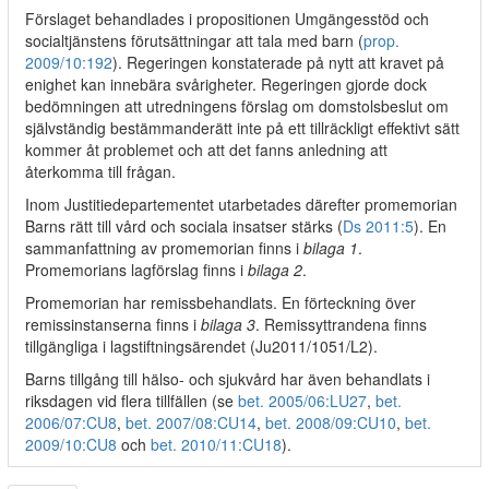
Förslaget behandlades i propositionen Umgängesstöd och
socialtjänstens förutsättningar att tala med barn (
prop.
2009/10:192
). Regeringen konstaterade på nytt att kravet på
enighet kan innebära svårigheter. Regeringen gjorde dock
bedömningen att utredningens förslag om domstolsbeslut om
självständig bestämmanderätt inte på ett tillräckligt effektivt sätt
kommer åt problemet och att det fanns anledning att
återkomma till frågan.
Inom Justitiedepartementet utarbetades därefter promemorian
Barns rätt till vård och sociala insatser stärks (
Ds 2011:5
). En
sammanfattning av promemorian finns i
bilaga 1
.
Promemorians lagförslag finns i
bilaga 2
.
Promemorian har remissbehandlats. En förteckning över
remissinstanserna finns i
bilaga 3
. Remissyttrandena finns
tillgängliga i lagstiftningsärendet (Ju2011/1051/L2).
Barns tillgång till hälso- och sjukvård har även behandlats i
riksdagen vid flera tillfällen (se
bet. 2005/06:LU27
,
bet.
2006/07:CU8
,
bet. 2007/08:CU14
,
bet. 2008/09:CU10
,
bet.
2009/10:CU8
och
bet. 2010/11:CU18
).