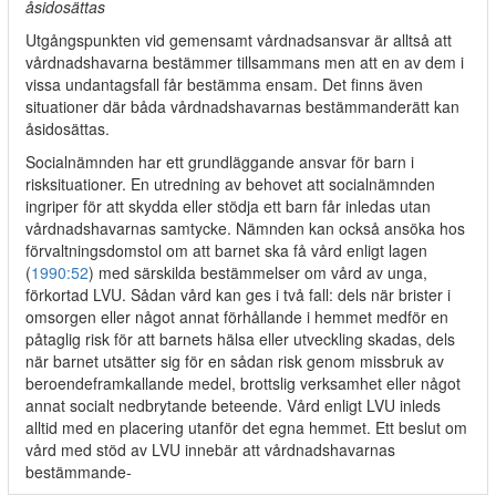
åsidosättas
Utgångspunkten vid gemensamt vårdnadsansvar är alltså att
vårdnadshavarna bestämmer tillsammans men att en av dem i
vissa undantagsfall får bestämma ensam. Det finns även
situationer där båda vårdnadshavarnas bestämmanderätt kan
åsidosättas.
Socialnämnden har ett grundläggande ansvar för barn i
risksituationer. En utredning av behovet att socialnämnden
ingriper för att skydda eller stödja ett barn får inledas utan
vårdnadshavarnas samtycke. Nämnden kan också ansöka hos
förvaltningsdomstol om att barnet ska få vård enligt lagen
(
1990:52
) med särskilda bestämmelser om vård av unga,
förkortad LVU. Sådan vård kan ges i två fall: dels när brister i
omsorgen eller något annat förhållande i hemmet medför en
påtaglig risk för att barnets hälsa eller utveckling skadas, dels
när barnet utsätter sig för en sådan risk genom missbruk av
beroendeframkallande medel, brottslig verksamhet eller något
annat socialt nedbrytande beteende. Vård enligt LVU inleds
alltid med en placering utanför det egna hemmet. Ett beslut om
vård med stöd av LVU innebär att vårdnadshavarnas
bestämmande-