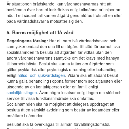
Är situationen brådskande, kan vårdnadshavarnas rätt att
bestämma över barnet inskränkas enligt allmänna principer om
nöd. I ett sådant fall kan en åtgärd genomföras trots att en eller
båda vårdnadshavarna motsätter sig den.
5. Barns möjlighet att få vård
Regeringens förslag:
Har ett barn två vårdnadshavare och
samtycker endast den ena till en åtgärd till stöd för barnet, ska
socialnämnden få besluta att åtgärden får vidtas utan den
andra vårdnadshavarens samtycke om det krävs med hänsyn
till barnets bästa. Beslut ska kunna fattas om åtgärder som
gäller psykiatrisk eller psykologisk utredning eller behandling
enligt
hälso- och sjukvårdslagen
. Vidare ska ett sådant beslut
kunna gälla behandling i öppna former inom socialtjänsten eller
utseende av en kontaktperson eller en familj enligt
socialtjänstlagen
. Även några insatser enligt lagen om stöd och
service till vissa funktionshindrade ska omfattas.
Socialnämnden ska ha möjlighet att delegera uppdraget att
besluta åt en särskild avdelning som består av ledamöter eller
ersättare i nämnden.
Beslutet ska få överklagas till allmän förvaltningsdomstol.