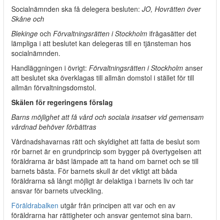
Socialnämnden ska få delegera besluten:
JO, Hovrätten över
Skåne och
Blekinge
och
Förvaltningsrätten i Stockholm
ifrågasätter det
lämpliga i att beslutet kan delegeras till en tjänsteman hos
socialnämnden.
Handläggningen i övrigt:
Förvaltningsrätten i Stockholm
anser
att beslutet ska överklagas till allmän domstol i stället för till
allmän förvaltningsdomstol.
Skälen för regeringens förslag
Barns möjlighet att få vård och sociala insatser vid gemensam
vårdnad behöver förbättras
Vårdnadshavarnas rätt och skyldighet att fatta de beslut som
rör barnet är en grundprincip som bygger på övertygelsen att
föräldrarna är bäst lämpade att ta hand om barnet och se till
barnets bästa. För barnets skull är det viktigt att båda
föräldrarna så långt möjligt är delaktiga i barnets liv och tar
ansvar för barnets utveckling.
Föräldrabalken
utgår från principen att var och en av
föräldrarna har rättigheter och ansvar gentemot sina barn.