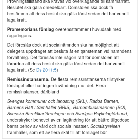
Prövningstillstånd ska krävas vid överklagande till kammarrätt.
Beslutet ska gälla omedelbart. Domstolen ska dock få
bestämma att dess beslut ska gälla först sedan det har vunnit
laga kraft.
Promemorians förslag
överensstämmer i huvudsak med
regeringens.
Det föreslås dock att socialnämnden ska ha möjlighet att
delegera uppdraget att besluta åt en tjänsteman vid nämndens
förvaltning. Det föreslås inte någon rätt för domstolen att
förordna att dess beslut ska gälla först sedan det har vunnit
laga kraft. (Se
Ds 2011:5
)
Remissinstanserna:
De flesta remissinstanserna tillstyrker
förslaget eller har ingen invändning mot det. Flera
remissinstanser, däribland
Sveriges kommuner och landsting (SKL), Rädda Barnen,
Barnens Rätt i Samhället (BRIS), Barnombudsmannen (BO),
Svenska Barnläkarföreningen
och
Sveriges Psykologförbund
,
understryker behovet av en lagändring för att bättre tillgodose
barns behov av vård och sociala insatser.
Socialstyrelsen
framhåller, som ett av flera skäl till att förslaget bör