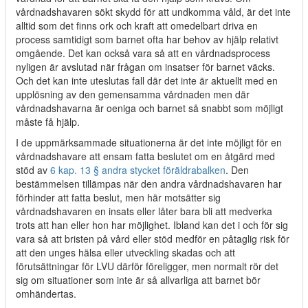
vårdnadshavaren sökt skydd för att undkomma våld, är det inte
alltid som det finns ork och kraft att omedelbart driva en
process samtidigt som barnet ofta har behov av hjälp relativt
omgående. Det kan också vara så att en vårdnadsprocess
nyligen är avslutad när frågan om insatser för barnet väcks.
Och det kan inte uteslutas fall där det inte är aktuellt med en
upplösning av den gemensamma vårdnaden men där
vårdnadshavarna är oeniga och barnet så snabbt som möjligt
måste få hjälp.
I de uppmärksammade situationerna är det inte möjligt för en
vårdnadshavare att ensam fatta beslutet om en åtgärd med
stöd av
6 kap. 13 § andra stycket föräldrabalken
. Den
bestämmelsen tillämpas när den andra vårdnadshavaren har
förhinder att fatta beslut, men här motsätter sig
vårdnadshavaren en insats eller låter bara bli att medverka
trots att han eller hon har möjlighet. Ibland kan det i och för sig
vara så att bristen på vård eller stöd medför en påtaglig risk för
att den unges hälsa eller utveckling skadas och att
förutsättningar för LVU därför föreligger, men normalt rör det
sig om situationer som inte är så allvarliga att barnet bör
omhändertas.