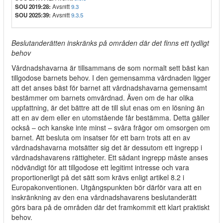
SOU 2019:28:
Avsnitt
9.3
SOU 2025:39:
Avsnitt
9.3.5
Beslutanderätten inskränks på områden där det finns ett tydligt
behov
Vårdnadshavarna är tillsammans de som normalt sett bäst kan
tillgodose barnets behov. I den gemensamma vårdnaden ligger
att det anses bäst för barnet att vårdnadshavarna gemensamt
bestämmer om barnets omvårdnad. Även om de har olika
uppfattning, är det bättre att de till slut enas om en lösning än
att en av dem eller en utomstående får bestämma. Detta gäller
också – och kanske inte minst – svåra frågor om omsorgen om
barnet. Att besluta om insatser för ett barn trots att en av
vårdnadshavarna motsätter sig det är dessutom ett ingrepp i
vårdnadshavarens rättigheter. Ett sådant ingrepp måste anses
nödvändigt för att tillgodose ett legitimt intresse och vara
proportionerligt på det sätt som krävs enligt artikel 8.2 i
Europakonventionen. Utgångspunkten bör därför vara att en
inskränkning av den ena vårdnadshavarens beslutanderätt
görs bara på de områden där det framkommit ett klart praktiskt
behov.