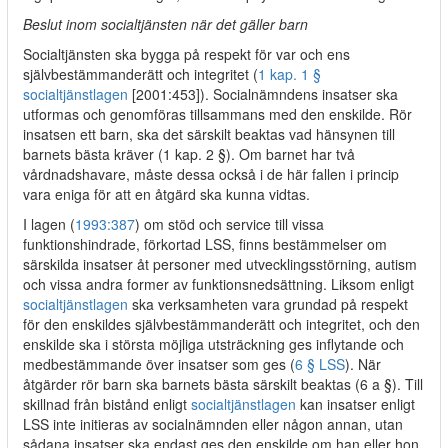
Beslut inom socialtjänsten när det gäller barn
Socialtjänsten ska bygga på respekt för var och ens
självbestämmanderätt och integritet (
1 kap. 1 §
socialtjänstlagen
[2001:453]). Socialnämndens insatser ska
utformas och genomföras tillsammans med den enskilde. Rör
insatsen ett barn, ska det särskilt beaktas vad hänsynen till
barnets bästa kräver (1 kap. 2 §). Om barnet har två
vårdnadshavare, måste dessa också i de här fallen i princip
vara eniga för att en åtgärd ska kunna vidtas.
I lagen (
1993:387
) om stöd och service till vissa
funktionshindrade, förkortad LSS, finns bestämmelser om
särskilda insatser åt personer med utvecklingsstörning, autism
och vissa andra former av funktionsnedsättning. Liksom enligt
socialtjänstlagen
ska verksamheten vara grundad på respekt
för den enskildes självbestämmanderätt och integritet, och den
enskilde ska i största möjliga utsträckning ges inflytande och
medbestämmande över insatser som ges (
6 § LSS
). När
åtgärder rör barn ska barnets bästa särskilt beaktas (6 a §). Till
skillnad från bistånd enligt
socialtjänstlagen
kan insatser enligt
LSS inte initieras av socialnämnden eller någon annan, utan
sådana insatser ska endast ges den enskilde om han eller hon