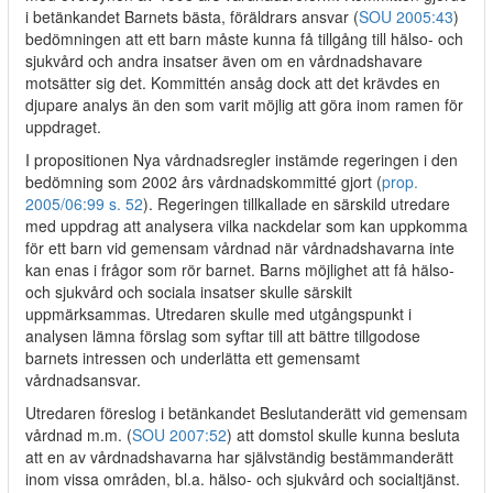
i betänkandet Barnets bästa, föräldrars ansvar (
SOU 2005:43
)
bedömningen att ett barn måste kunna få tillgång till hälso- och
sjukvård och andra insatser även om en vårdnadshavare
motsätter sig det. Kommittén ansåg dock att det krävdes en
djupare analys än den som varit möjlig att göra inom ramen för
uppdraget.
I propositionen Nya vårdnadsregler instämde regeringen i den
bedömning som 2002 års vårdnadskommitté gjort (
prop.
2005/06:99 s. 52
). Regeringen tillkallade en särskild utredare
med uppdrag att analysera vilka nackdelar som kan uppkomma
för ett barn vid gemensam vårdnad när vårdnadshavarna inte
kan enas i frågor som rör barnet. Barns möjlighet att få hälso-
och sjukvård och sociala insatser skulle särskilt
uppmärksammas. Utredaren skulle med utgångspunkt i
analysen lämna förslag som syftar till att bättre tillgodose
barnets intressen och underlätta ett gemensamt
vårdnadsansvar.
Utredaren föreslog i betänkandet Beslutanderätt vid gemensam
vårdnad m.m. (
SOU 2007:52
) att domstol skulle kunna besluta
att en av vårdnadshavarna har självständig bestämmanderätt
inom vissa områden, bl.a. hälso- och sjukvård och socialtjänst.