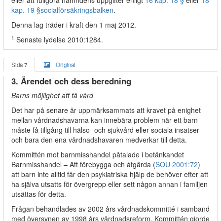
eller att fullgöra nämndens uppgifter enligt
16 kap. 18 §
eller
18
kap. 19 §
socialförsäkringsbalken
.
Denna lag träder i kraft den 1 maj 2012.
1
Senaste lydelse 2010:1284.
Sida 7
Original
3. Ärendet och dess beredning
Barns möjlighet att få vård
Det har på senare år uppmärksammats att kravet på enighet
mellan vårdnadshavarna kan innebära problem när ett barn
måste få tillgång till hälso- och sjukvård eller sociala insatser
och bara den ena vårdnadshavaren medverkar till detta.
Kommittén mot barnmisshandel påtalade i betänkandet
Barnmisshandel – Att förebygga och åtgärda (
SOU 2001:72
)
att barn inte alltid får den psykiatriska hjälp de behöver efter att
ha själva utsatts för övergrepp eller sett någon annan i familjen
utsättas för detta.
Frågan behandlades av 2002 års vårdnadskommitté i samband
med översynen av 1998 års vårdnadsreform. Kommittén gjorde