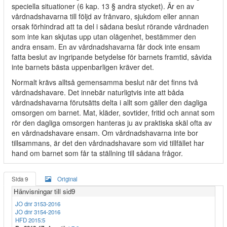
speciella situationer (6 kap. 13 § andra stycket). Är en av
vårdnadshavarna till följd av frånvaro, sjukdom eller annan
orsak förhindrad att ta del i sådana beslut rörande vårdnaden
som inte kan skjutas upp utan olägenhet, bestämmer den
andra ensam. En av vårdnadshavarna får dock inte ensam
fatta beslut av ingripande betydelse för barnets framtid, såvida
inte barnets bästa uppenbarligen kräver det.
Normalt krävs alltså gemensamma beslut när det finns två
vårdnadshavare. Det innebär naturligtvis inte att båda
vårdnadshavarna förutsätts delta i allt som gäller den dagliga
omsorgen om barnet. Mat, kläder, sovtider, fritid och annat som
rör den dagliga omsorgen hanteras ju av praktiska skäl ofta av
en vårdnadshavare ensam. Om vårdnadshavarna inte bor
tillsammans, är det den vårdnadshavare som vid tillfället har
hand om barnet som får ta ställning till sådana frågor.
Sida 9
Original
Hänvisningar till sid9
JO dnr 3153-2016
JO dnr 3154-2016
HFD 2015:5