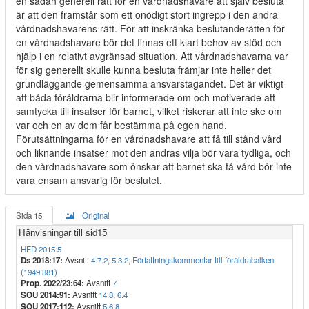
en sådan generell rätt för en vårdnadshavare att själv besluta
är att den framstår som ett onödigt stort ingrepp i den andra
vårdnadshavarens rätt. För att inskränka beslutanderätten för
en vårdnadshavare bör det finnas ett klart behov av stöd och
hjälp i en relativt avgränsad situation. Att vårdnadshavarna var
för sig generellt skulle kunna besluta främjar inte heller det
grundläggande gemensamma ansvarstagandet. Det är viktigt
att båda föräldrarna blir informerade om och motiverade att
samtycka till insatser för barnet, vilket riskerar att inte ske om
var och en av dem får bestämma på egen hand.
Förutsättningarna för en vårdnadshavare att få till stånd vård
och liknande insatser mot den andras vilja bör vara tydliga, och
den vårdnadshavare som önskar att barnet ska få vård bör inte
vara ensam ansvarig för beslutet.
Sida 15
Original
Hänvisningar till sid15
HFD 2015:5
Ds 2018:17:
Avsnitt
4.7.2
,
5.3.2
,
Författningskommentar till föräldrabalken
(1949:381)
Prop. 2022/23:64:
Avsnitt
7
SOU 2014:91:
Avsnitt
14.8
,
6.4
SOU 2017:112:
Avsnitt
5.6.8