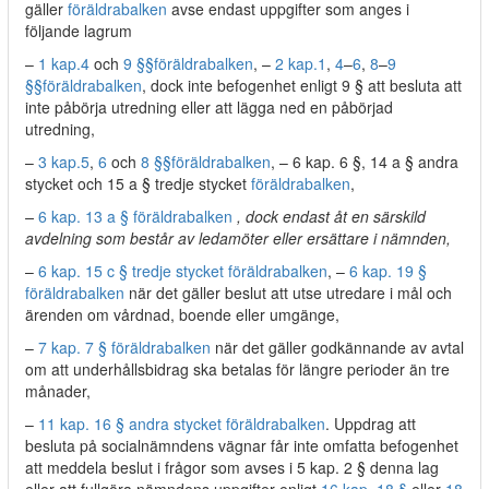
gäller
föräldrabalken
avse endast uppgifter som anges i
följande lagrum
–
1 kap.
4
och
9 §§
föräldrabalken
, –
2 kap.
1
,
4
–
6
,
8
–
9
§§
föräldrabalken
, dock inte befogenhet enligt 9 § att besluta att
inte påbörja utredning eller att lägga ned en påbörjad
utredning,
–
3 kap.
5
,
6
och
8 §§
föräldrabalken
, – 6 kap. 6 §, 14 a § andra
stycket och 15 a § tredje stycket
föräldrabalken
,
–
6 kap. 13 a § föräldrabalken
, dock endast åt en särskild
avdelning som består av ledamöter eller ersättare i nämnden,
–
6 kap. 15 c § tredje stycket föräldrabalken
, –
6 kap. 19 §
föräldrabalken
när det gäller beslut att utse utredare i mål och
ärenden om vårdnad, boende eller umgänge,
–
7 kap. 7 § föräldrabalken
när det gäller godkännande av avtal
om att underhållsbidrag ska betalas för längre perioder än tre
månader,
–
11 kap. 16 § andra stycket föräldrabalken
. Uppdrag att
besluta på socialnämndens vägnar får inte omfatta befogenhet
att meddela beslut i frågor som avses i 5 kap. 2 § denna lag