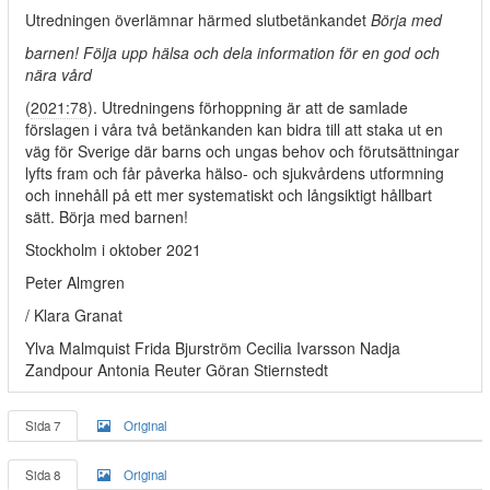
Utredningen överlämnar härmed slutbetänkandet
Börja med
barnen! Följa upp hälsa och dela information för en god och
nära vård
(
2021:78
). Utredningens förhoppning är att de samlade
förslagen i våra två betänkanden kan bidra till att staka ut en
väg för Sverige där barns och ungas behov och förutsättningar
lyfts fram och får påverka hälso- och sjukvårdens utformning
och innehåll på ett mer systematiskt och långsiktigt hållbart
sätt. Börja med barnen!
Stockholm i oktober 2021
Peter Almgren
/ Klara Granat
Ylva Malmquist Frida Bjurström Cecilia Ivarsson Nadja
Zandpour Antonia Reuter Göran Stiernstedt
Sida 7
Original
Sida 8
Original