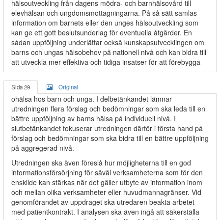
hälsoutveckling från dagens mödra- och barnhälsovård till
elevhälsan och ungdomsmottagningarna. På så sätt samlas
information om barnets eller den unges hälsoutveckling som
kan ge ett gott beslutsunderlag för eventuella åtgärder. En
sådan uppföljning underlättar också kunskapsutvecklingen om
barns och ungas hälsobehov på nationell nivå och kan bidra till
att utveckla mer effektiva och tidiga insatser för att förebygga
Sida 29
Original
ohälsa hos barn och unga. I delbetänkandet lämnar
utredningen flera förslag och bedömningar som ska leda till en
bättre uppföljning av barns hälsa på individuell nivå. I
slutbetänkandet fokuserar utredningen därför i första hand på
förslag och bedömningar som ska bidra till en bättre uppföljning
på aggregerad nivå.
Utredningen ska även föreslå hur möjligheterna till en god
informationsförsörjning för såväl verksamheterna som för den
enskilde kan stärkas när det gäller utbyte av information inom
och mellan olika verksamheter eller huvudmannagränser. Vid
genomförandet av uppdraget ska utredaren beakta arbetet
med patientkontrakt. I analysen ska även ingå att säkerställa