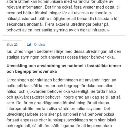
större lätthet kan kommunicera med varandra för utbyte av
relevant information. Det finns också flera vinster med detta, till
exempel bättre förutsättningar för att utveckla nationella e-
hälsotjänster och bättre möjligheter att behandla hälsodata för
sekundära ändamål. Flera aktuella utredningar pekar på
behovet av en mer statlig styrning av en digital infrastruk-
Sida 22
Original
tur. Utredningen bedömer i linje med dessa utredningar, att den
statliga styrningen och ansvaret i dessa frågor behöver öka.
Utveckling och användning av nationellt fastställda termer
och begrepp behöver öka
Utredningen gör slutligen bedömningen att användningen av
nationellt fastställda termer och begrepp för dokumentation i
hälso- och sjukvården behöver öka väsentligt. Berörda hälso-
och sjukvårdsaktörer behöver i högre grad än i dag se till att så
sker. Det är en grundläggande förutsättning för att skapa
interoperabilitet mellan olika vårdinformationssystem. Det
utvecklingsarbete som sker på nationell nivå behöver också
fortsatt anpassas efter kunskapsutvecklingen som sker lokalt
och regionalt, så att förutsättningarna för att implementera