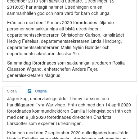
december 2019 som särskild utredare. Utredningen (S
2019:05) har antagit namnet Utredningen om en
sammanhållen god och nära vård för barn och unga.
Från och med den 19 mars 2020 förordnades följande
personer som sakkunniga att bistå utredningen:
departementssekreteraren Christopher Carlson, kanslirådet
Hedvig Feltelius, departementssekretaren Linda Hindberg,
departementssekreteraren Malin Nylén Bolinder och
departementssekretaren Jessika Yin.
Samma dag förordnades som sakkunniga: utredaren Rosita
Claesson Wigand, enhetschefen Anders Fejer,
generalsekretaren Magnus
Sida 5
Original
Jägerskog, undervisningsrådet Timmy Larsson, och
handläggaren Tyra Warfvinge. Från och med den 14 april 2020
förordnades kommundirektören Camilla Holmqvist och från och
med den 6 juli 2020 förordnades direktören Charlotta
Larsdotter som experter i utredningen.
Från och med den 7 september 2020 entledigades kanslirådet
Hedvig Feltelius som sakkunnig i utredningen och ersattes av