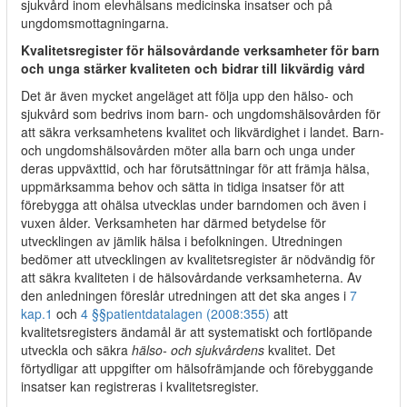
sjukvård inom elevhälsans medicinska insatser och på
ungdomsmottagningarna.
Kvalitetsregister för hälsovårdande verksamheter för barn
och unga stärker kvaliteten och bidrar till likvärdig vård
Det är även mycket angeläget att följa upp den hälso- och
sjukvård som bedrivs inom barn- och ungdomshälsovården för
att säkra verksamhetens kvalitet och likvärdighet i landet. Barn-
och ungdomshälsovården möter alla barn och unga under
deras uppväxttid, och har förutsättningar för att främja hälsa,
uppmärksamma behov och sätta in tidiga insatser för att
förebygga att ohälsa utvecklas under barndomen och även i
vuxen ålder. Verksamheten har därmed betydelse för
utvecklingen av jämlik hälsa i befolkningen. Utredningen
bedömer att utvecklingen av kvalitetsregister är nödvändig för
att säkra kvaliteten i de hälsovårdande verksamheterna. Av
den anledningen föreslår utredningen att det ska anges i
7
kap.
1
och
4 §§
patientdatalagen (2008:355)
att
kvalitetsregisters ändamål är att systematiskt och fortlöpande
utveckla och säkra
hälso- och sjukvårdens
kvalitet. Det
förtydligar att uppgifter om hälsofrämjande och förebyggande
insatser kan registreras i kvalitetsregister.