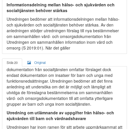
Informationsdelning mellan hälso- och sjukvården och
socialtjänsten behöver stärkas
Utredningen bedömer att informationsdelningen mellan hälso-
och sjukvården och socialtjänsten behöver stärkas. Av den
anledningen stödjer utredningen förslag till nya bestämmelser
om sammanhållen vård- och omsorgsdokumentation från
Utredningen om sammanhållen information inom vård och
omsorg (S 2019:01). När det gäller
Sida 20
Original
dokumentation från socialtjänsten omfattar förslaget dock
endast dokumentation om insatser för barn och unga med
funktionsnedsättningar. Utredningen bedömer att det finns
anledning att undersöka om det är möjligt och lämpligt att
utvidga de föreslagna bestämmelserna om sammanhållen
vård- och omsorgsdokumentation till att omfatta ytterligare
grupper av barn och unga inom socialtjänsten.
Utredning om utlämnande av uppgifter från hälso- och
sjukvården till barn och vårdnadshavare
Utredningen har inom ramen för sitt arbete uppmärksammat att