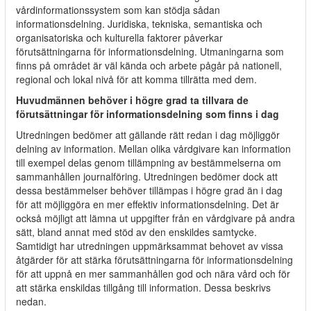
vårdinformationssystem som kan stödja sådan
informationsdelning. Juridiska, tekniska, semantiska och
organisatoriska och kulturella faktorer påverkar
förutsättningarna för informationsdelning. Utmaningarna som
finns på området är väl kända och arbete pågår på nationell,
regional och lokal nivå för att komma tillrätta med dem.
Huvudmännen behöver i högre grad ta tillvara de
förutsättningar för informationsdelning som finns i dag
Utredningen bedömer att gällande rätt redan i dag möjliggör
delning av information. Mellan olika vårdgivare kan information
till exempel delas genom tillämpning av bestämmelserna om
sammanhållen journalföring. Utredningen bedömer dock att
dessa bestämmelser behöver tillämpas i högre grad än i dag
för att möjliggöra en mer effektiv informationsdelning. Det är
också möjligt att lämna ut uppgifter från en vårdgivare på andra
sätt, bland annat med stöd av den enskildes samtycke.
Samtidigt har utredningen uppmärksammat behovet av vissa
åtgärder för att stärka förutsättningarna för informationsdelning
för att uppnå en mer sammanhållen god och nära vård och för
att stärka enskildas tillgång till information. Dessa beskrivs
nedan.