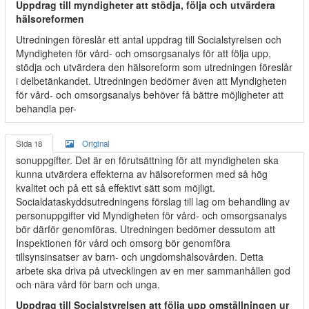
Uppdrag till myndigheter att stödja, följa och utvärdera
hälsoreformen
Utredningen föreslår ett antal uppdrag till Socialstyrelsen och
Myndigheten för vård- och omsorgsanalys för att följa upp,
stödja och utvärdera den hälsoreform som utredningen föreslår
i delbetänkandet. Utredningen bedömer även att Myndigheten
för vård- och omsorgsanalys behöver få bättre möjligheter att
behandla per-
Sida 18
Original
sonuppgifter. Det är en förutsättning för att myndigheten ska
kunna utvärdera effekterna av hälsoreformen med så hög
kvalitet och på ett så effektivt sätt som möjligt.
Socialdataskyddsutredningens förslag till lag om behandling av
personuppgifter vid Myndigheten för vård- och omsorgsanalys
bör därför genomföras. Utredningen bedömer dessutom att
Inspektionen för vård och omsorg bör genomföra
tillsynsinsatser av barn- och ungdomshälsovården. Detta
arbete ska driva på utvecklingen av en mer sammanhållen god
och nära vård för barn och unga.
Uppdrag till Socialstyrelsen att följa upp omställningen ur