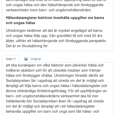
och ungas hälsa och den hälsofrämjande och förebyggande
verksamheten inom barn- och ungdomshälsovården.
Hälsodataregister behöver innehålla uppgifter om barns
och ungas hälsa
Utredningen bedömer att det är mycket angeläget att barns
och ungas hälsa följs upp, från graviditet till och med 20 års
ålder, utifrån ett hälsofrämjande och förebyggande perspektiv.
Det är en förutsättning för
Sida 17
Original
att öka kunskapen om vilka faktorer som påverkar hälsa och
indikerar sjukdom och för att utveckla insatser som främjar
hälsa och förebygger ohälsa. Utredningen föreslår därför att
Socialstyrelsen får i uppdrag att utreda om det är möjligt och
lämpligt att följa barns och ungas hälsa i hälsodataregister och
lämna nödvändiga författningsförslag. För att uppföljningen av
barn- och ungdomshälsovårdens verksamhet ska bli mer
heltäckande bör Socialstyrelsen även få i uppdrag att utreda
om det är möjligt och lämpligt att i ett hälsodataregister
behandla uppgifter om barn och unga som fått hälso- och