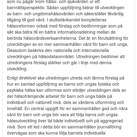
som nu pågår inom hälso- och sjukvården ur ett
barnrättsperspektiv. Sådan uppföljning bidrar till utvecklingen
av barn- och ungdomshälsovården och säkerställer likvärdig
tillgång till god vård. I slutbetänkandet kompletteras
hälsoreformen också med förslag och bedömningar som på
sikt ska bidra till en bättre informationsdelning mellan de
berörda hälsovårdsverksamheterna. Det är en förutsättning för
utvecklingen av en mer sammanhållen vård för barn och unga.
Dessutom beskrivs den nationella och internationella
utvecklingen på hälsodataområdet. Utredningen bedömer att
utredningens förslag stärker och går i linje med denna
utveckling.
Enligt direktivet ska utredningen utreda och lämna förslag på
hur en samlad uppföljning av barns och ungas fysiska och
psykiska hälsa kan utformas som stödjer utvecklingen dels av
det hälsofrämjande arbetet för barn och unga både på
individuell och nationell nivå, dels av vårdens utformning och
innehåll. En central uppgift för en sammanhållen god och nära
vård för barn och unga bör vara att följa barns och ungas
hälsoutveckling över tid både individuellt och på aggregerad
nivå. Som ett led i detta bör en sammanhållen journalföring
övervägas som ska kunna följa barnets individuella