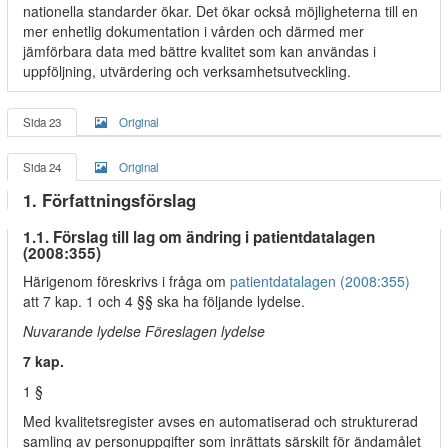
nationella standarder ökar. Det ökar också möjligheterna till en
mer enhetlig dokumentation i vården och därmed mer
jämförbara data med bättre kvalitet som kan användas i
uppföljning, utvärdering och verksamhetsutveckling.
Sida 23
Original
Sida 24
Original
1. Författningsförslag
1.1. Förslag till lag om ändring i patientdatalagen
(2008:355)
Härigenom föreskrivs i fråga om
patientdatalagen (2008:355)
att 7 kap. 1 och 4 §§ ska ha följande lydelse.
Nuvarande lydelse Föreslagen lydelse
7 kap.
1 §
Med kvalitetsregister avses en automatiserad och strukturerad
samling av personuppgifter som inrättats särskilt för ändamålet