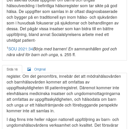
hälsoutveckling i befintliga hälsoregister som tar sikte på god
hälsa. De uppgifter som samlas in är oftast diagnosbaserade
och bygger på en traditionell syn inom hälso- och sjukvården
som i huvudsak fokuserar på sjukdomar och behandlingen av
dessa. Det pågår vissa insatser som kan bidra till en bättre
uppföljning, bland annat Socialstyrelsens arbete med ett
utvidgat patient-
1
SOU 2021:34
Börja med barnen! En sammanhållen god och
nära vård för barn och unga
, s. 255 ff.
Sida 16
Original
register. Om det genomförs, innebär det att mödrahälsovården
och barnhälsovården kommer att omfattas av
uppgiftsskyldigheten till patientregistret. Däremot kommer inte
elevhälsans medicinska insatser och ungdomsmottagningarna
att omfattas av uppgiftsskyldigheten, och hälsodata om barn
och unga ur ett hälsofrämjande och förebyggande perspektiv
kommer inte att samlas in.
I dag finns inte heller någon nationell uppföljning av barn- och
ungdomshälsovårdens verksamhet och kvalitet. Det försvårar