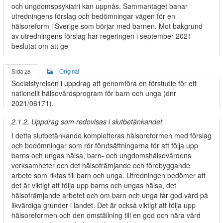
och ungdomspsykiatri kan uppnås. Sammantaget banar
utredningens förslag och bedömningar vägen för en
hälsoreform i Sverige som börjar med barnen. Mot bakgrund
av utredningens förslag har regeringen i september 2021
beslutat om att ge
Sida 28
Original
Socialstyrelsen i uppdrag att genomföra en förstudie för ett
nationellt hälsovårdsprogram för barn och unga (dnr
2021/06171).
2.1.2. Uppdrag som redovisas i slutbetänkandet
I detta slutbetänkande kompletteras hälsoreformen med förslag
och bedömningar som rör förutsättningarna för att följa upp
barns och ungas hälsa, barn- och ungdomshälsovårdens
verksamheter och det hälsofrämjande och förebyggande
arbete som riktas till barn och unga. Utredningen bedömer att
det är viktigt att följa upp barns och ungas hälsa, det
hälsofrämjande arbetet och om barn och unga får god vård på
likvärdiga grunder i landet. Det är också viktigt att följa upp
hälsoreformen och den omställning till en god och nära vård