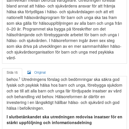
samverkan mellan berörda vårdgivare. Utredningen föreslår
bland annat att hälso- och sjukvårdens ansvar för att främja
hälsa ska förtydligas i hälso- och sjukvårdslagen och att ett
nationellt hälsovårdsprogram för barn och unga ska tas fram
som ska gälla för hälsouppföljningen av alla barn och unga från
0–20 år. Programmet ska bygga på föreskrifter om det
hälsofrämjande och förebyggande arbetet för barn och unga i
hälso- och sjukvården. I hälsoreformen ingår även sex steg
som ska driva på utvecklingen av en mer sammanhållen hälso-
och sjukvårdsorganisation för barn och unga med psykiska
vård-
Sida 15
Original
1
behov.
Utredningens förslag och bedömningar ska säkra god
fysisk och psykisk hälsa hos barn och unga, förebygga sjukdom
och se till att alla barn och unga får fördjupade insatser av vård
och behandling vid behov. Hälsoreformen är därför en
investering i en långsiktigt hållbar hälso- och sjukvård och god
hälsa i befolkningen.
I slutbetänkandet ska utredningen redovisa insatser för en
stärkt uppföljning och informationsdelning