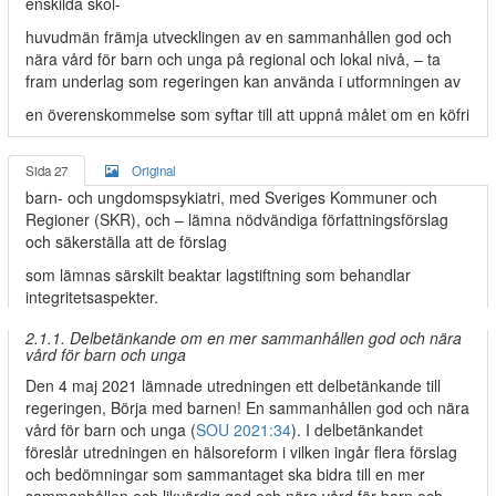
enskilda skol-
huvudmän främja utvecklingen av en sammanhållen god och
nära vård för barn och unga på regional och lokal nivå, – ta
fram underlag som regeringen kan använda i utformningen av
en överenskommelse som syftar till att uppnå målet om en köfri
Sida 27
Original
barn- och ungdomspsykiatri, med Sveriges Kommuner och
Regioner (SKR), och – lämna nödvändiga författningsförslag
och säkerställa att de förslag
som lämnas särskilt beaktar lagstiftning som behandlar
integritetsaspekter.
2.1.1. Delbetänkande om en mer sammanhållen god och nära
vård för barn och unga
Den 4 maj 2021 lämnade utredningen ett delbetänkande till
regeringen, Börja med barnen! En sammanhållen god och nära
vård för barn och unga (
SOU 2021:34
). I delbetänkandet
föreslår utredningen en hälsoreform i vilken ingår flera förslag
och bedömningar som sammantaget ska bidra till en mer