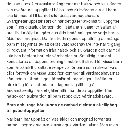
det kan uppstå praktiska svårigheter när hälso- och sjukvården
ska avgöra om uppgifter i hälso- och sjukvården om ett barn
ska lämnas ut till barnet eller dess vårdnadshavare.
Svårigheter uppstår särskilt när det gäller åtkomst till uppgifter
som finns digitalt, eftersom det i sådana situationer sällan är
praktiskt möjligt att göra enskilda bedömningar av varje barns
ålder och mognad. Det är utredningens uppfattning att många
barn missgynnas av att deras vårdnadshavare inte har tillgång
till relevant information från hälso- och sjukvården och därmed
inte kan hantera barnets vårdkontakter. Samtidigt kan det
konstateras att dagens ordning innebär ett skydd för vissa barn
som är särskilt utsatta, exempelvis för barn som riskerar våld
eller förtryck om vissa uppgifter kommer till vårdnadshavarnas
kännedom. Utredningen föreslår att regeringen tillsätter en
utredning för att utreda om dagens lagstiftning är
ändamålsenlig när det gäller utlämnande av uppgifter från
hälso- och sjukvården till barn respektive vårdnadshavare.
Barn och unga bör kunna ge ombud elektronisk tillgång
till patientuppgifter
När barn har uppnått en viss ålder och mognad förväntas
barnet i högre grad sköta sina egna vårdkontakter. Men även