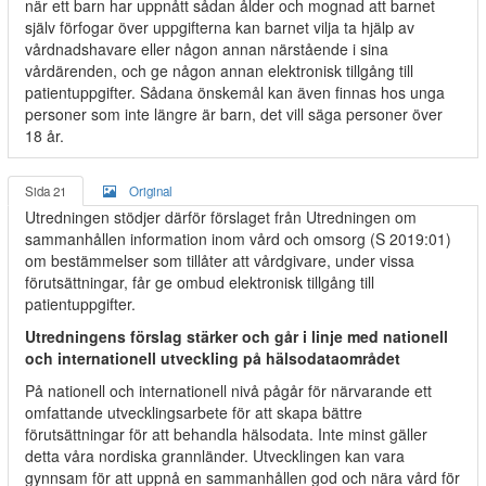
när ett barn har uppnått sådan ålder och mognad att barnet
själv förfogar över uppgifterna kan barnet vilja ta hjälp av
vårdnadshavare eller någon annan närstående i sina
vårdärenden, och ge någon annan elektronisk tillgång till
patientuppgifter. Sådana önskemål kan även finnas hos unga
personer som inte längre är barn, det vill säga personer över
18 år.
Sida 21
Original
Utredningen stödjer därför förslaget från Utredningen om
sammanhållen information inom vård och omsorg (S 2019:01)
om bestämmelser som tillåter att vårdgivare, under vissa
förutsättningar, får ge ombud elektronisk tillgång till
patientuppgifter.
Utredningens förslag stärker och går i linje med nationell
och internationell utveckling på hälsodataområdet
På nationell och internationell nivå pågår för närvarande ett
omfattande utvecklingsarbete för att skapa bättre
förutsättningar för att behandla hälsodata. Inte minst gäller
detta våra nordiska grannländer. Utvecklingen kan vara
gynnsam för att uppnå en sammanhållen god och nära vård för