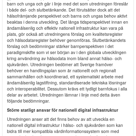
barn och unga och går i linje med det som utredningen föreslår
i både del- och slutbetänkande. Det förutsätter dock att det
hälsofrämjande perspektivet och barns och ungas behov aktivt
beaktas i denna utveckling. Det långa tidsperspektivet innan en
ändamålsenlig och effektiv nationell infrastruktur kan vara på
plats, gör också att utredningens förslag om kvalitetsregister
och hälsodataregister behöver genomföras. Slutbetänkandets
förslag och bedömningar stärker barnperspektiven i det
paradigmskifte som vi ser början av i den globala utvecklingen
kring användning av hälsodata inom bland annat hälso- och
sjukvården. Utredningen bedömer att Sverige framöver
behöver en handlingsplan som är nationellt och regionalt
sammanhållen och koordinerad, ett systematiskt arbete med
ändamålsenlig lagstiftning, standardiserade tekniska lösningar
och interoperabilitet. Dessutom krävs ett tydligt barnfokus i alla
delar av arbetet. Utredningen lämnar i linje med detta även
följande bedömningar.
Större statligt ansvar för nationell digital infrastruktur
Utredningen anser att det finns behov av att utveckla en
nationell digital infrastruktur i hälso- och sjukvården som kan
bidra till mer kompatibla vårdinformationssystem som med