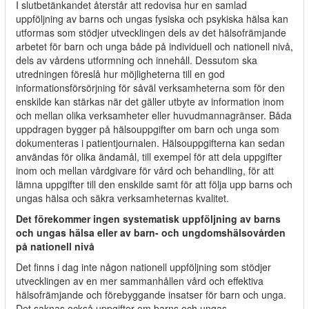
I slutbetänkandet återstår att redovisa hur en samlad
uppföljning av barns och ungas fysiska och psykiska hälsa kan
utformas som stödjer utvecklingen dels av det hälsofrämjande
arbetet för barn och unga både på individuell och nationell nivå,
dels av vårdens utformning och innehåll. Dessutom ska
utredningen föreslå hur möjligheterna till en god
informationsförsörjning för såväl verksamheterna som för den
enskilde kan stärkas när det gäller utbyte av information inom
och mellan olika verksamheter eller huvudmannagränser. Båda
uppdragen bygger på hälsouppgifter om barn och unga som
dokumenteras i patientjournalen. Hälsouppgifterna kan sedan
användas för olika ändamål, till exempel för att dela uppgifter
inom och mellan vårdgivare för vård och behandling, för att
lämna uppgifter till den enskilde samt för att följa upp barns och
ungas hälsa och säkra verksamheternas kvalitet.
Det förekommer ingen systematisk uppföljning av barns
och ungas hälsa eller av barn- och ungdomshälsovården
på nationell nivå
Det finns i dag inte någon nationell uppföljning som stödjer
utvecklingen av en mer sammanhållen vård och effektiva
hälsofrämjande och förebyggande insatser för barn och unga.
Det saknas också uppgifter om barns och ungas