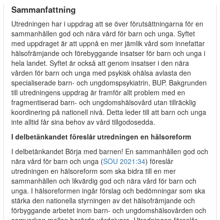
Sammanfattning
Utredningen har i uppdrag att se över förutsättningarna för en
sammanhållen god och nära vård för barn och unga. Syftet
med uppdraget är att uppnå en mer jämlik vård som innefattar
hälsofrämjande och förebyggande insatser för barn och unga i
hela landet. Syftet är också att genom insatser i den nära
vården för barn och unga med psykisk ohälsa avlasta den
specialiserade barn- och ungdomspsykiatrin, BUP. Bakgrunden
till utredningens uppdrag är framför allt problem med en
fragmentiserad barn- och ungdomshälsovård utan tillräcklig
koordinering på nationell nivå. Detta leder till att barn och unga
inte alltid får sina behov av vård tillgodosedda.
I delbetänkandet föreslår utredningen en hälsoreform
I delbetänkandet Börja med barnen! En sammanhållen god och
nära vård för barn och unga (
SOU 2021:34
) föreslår
utredningen en hälsoreform som ska bidra till en mer
sammanhållen och likvärdig god och nära vård för barn och
unga. I hälsoreformen ingår förslag och bedömningar som ska
stärka den nationella styrningen av det hälsofrämjande och
förbyggande arbetet inom barn- och ungdomshälsovården och