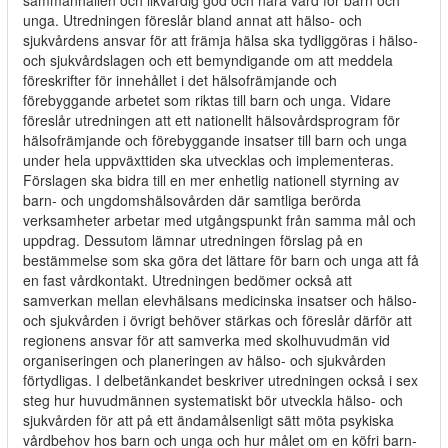
sammanhållen och likvärdig god och nära vård för barn och
unga. Utredningen föreslår bland annat att hälso- och
sjukvårdens ansvar för att främja hälsa ska tydliggöras i hälso-
och sjukvårdslagen och ett bemyndigande om att meddela
föreskrifter för innehållet i det hälsofrämjande och
förebyggande arbetet som riktas till barn och unga. Vidare
föreslår utredningen att ett nationellt hälsovårdsprogram för
hälsofrämjande och förebyggande insatser till barn och unga
under hela uppväxttiden ska utvecklas och implementeras.
Förslagen ska bidra till en mer enhetlig nationell styrning av
barn- och ungdomshälsovården där samtliga berörda
verksamheter arbetar med utgångspunkt från samma mål och
uppdrag. Dessutom lämnar utredningen förslag på en
bestämmelse som ska göra det lättare för barn och unga att få
en fast vårdkontakt. Utredningen bedömer också att
samverkan mellan elevhälsans medicinska insatser och hälso-
och sjukvården i övrigt behöver stärkas och föreslår därför att
regionens ansvar för att samverka med skolhuvudmän vid
organiseringen och planeringen av hälso- och sjukvården
förtydligas. I delbetänkandet beskriver utredningen också i sex
steg hur huvudmännen systematiskt bör utveckla hälso- och
sjukvården för att på ett ändamålsenligt sätt möta psykiska
vårdbehov hos barn och unga och hur målet om en köfri barn-