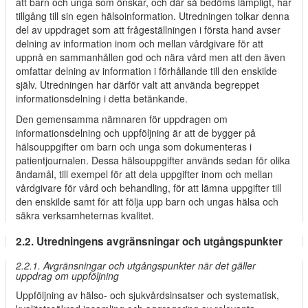
att barn och unga som önskar, och där så bedöms lämpligt, har
tillgång till sin egen hälsoinformation. Utredningen tolkar denna
del av uppdraget som att frågeställningen i första hand avser
delning av information inom och mellan vårdgivare för att
uppnå en sammanhållen god och nära vård men att den även
omfattar delning av information i förhållande till den enskilde
själv. Utredningen har därför valt att använda begreppet
informationsdelning i detta betänkande.
Den gemensamma nämnaren för uppdragen om
informationsdelning och uppföljning är att de bygger på
hälsouppgifter om barn och unga som dokumenteras i
patientjournalen. Dessa hälsouppgifter används sedan för olika
ändamål, till exempel för att dela uppgifter inom och mellan
vårdgivare för vård och behandling, för att lämna uppgifter till
den enskilde samt för att följa upp barn och ungas hälsa och
säkra verksamheternas kvalitet.
2.2. Utredningens avgränsningar och utgångspunkter
2.2.1. Avgränsningar och utgångspunkter när det gäller
uppdrag om uppföljning
Uppföljning av hälso- och sjukvårdsinsatser och systematisk,