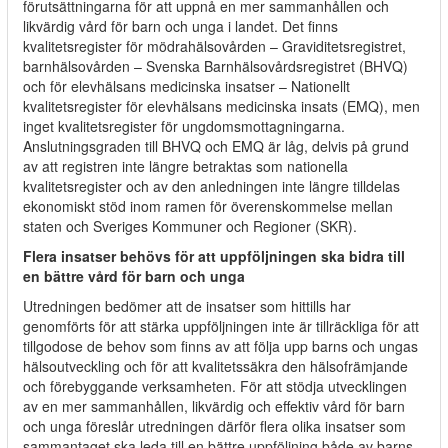
förutsättningarna för att uppnå en mer sammanhållen och
likvärdig vård för barn och unga i landet. Det finns
kvalitetsregister för mödrahälsovården – Graviditetsregistret,
barnhälsovården – Svenska Barnhälsovårdsregistret (BHVQ)
och för elevhälsans medicinska insatser – Nationellt
kvalitetsregister för elevhälsans medicinska insats (EMQ), men
inget kvalitetsregister för ungdomsmottagningarna.
Anslutningsgraden till BHVQ och EMQ är låg, delvis på grund
av att registren inte längre betraktas som nationella
kvalitetsregister och av den anledningen inte längre tilldelas
ekonomiskt stöd inom ramen för överenskommelse mellan
staten och Sveriges Kommuner och Regioner (SKR).
Flera insatser behövs för att uppföljningen ska bidra till
en bättre vård för barn och unga
Utredningen bedömer att de insatser som hittills har
genomförts för att stärka uppföljningen inte är tillräckliga för att
tillgodose de behov som finns av att följa upp barns och ungas
hälsoutveckling och för att kvalitetssäkra den hälsofrämjande
och förebyggande verksamheten. För att stödja utvecklingen
av en mer sammanhållen, likvärdig och effektiv vård för barn
och unga föreslår utredningen därför flera olika insatser som
sammantaget ska leda till en bättre uppföljning både av barns