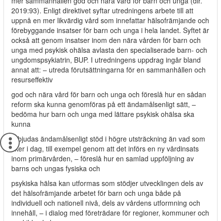
mer sammanhållen god och nära vård för barn och unga (dir.
2019:93). Enligt direktivet syftar utredningens arbete till att
uppnå en mer likvärdig vård som innefattar hälsofrämjande och
förebyggande insatser för barn och unga i hela landet. Syftet är
också att genom insatser inom den nära vården för barn och
unga med psykisk ohälsa avlasta den specialiserade barn- och
ungdomspsykiatrin, BUP. I utredningens uppdrag ingår bland
annat att: – utreda förutsättningarna för en sammanhållen och
resurseffektiv
god och nära vård för barn och unga och föreslå hur en sådan
reform ska kunna genomföras på ett ändamålsenligt sätt, –
bedöma hur barn och unga med lättare psykisk ohälsa ska
kunna
erbjudas ändamålsenligt stöd i högre utsträckning än vad som
sker i dag, till exempel genom att det införs en ny vårdinsats
inom primärvården, – föreslå hur en samlad uppföljning av
barns och ungas fysiska och
psykiska hälsa kan utformas som stödjer utvecklingen dels av
det hälsofrämjande arbetet för barn och unga både på
individuell och nationell nivå, dels av vårdens utformning och
innehåll, – i dialog med företrädare för regioner, kommuner och