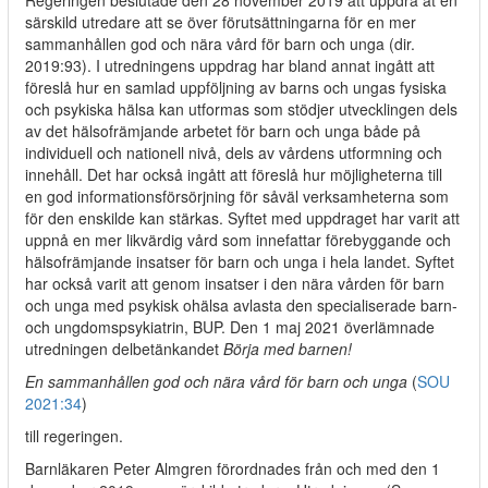
Regeringen beslutade den 28 november 2019 att uppdra åt en
särskild utredare att se över förutsättningarna för en mer
sammanhållen god och nära vård för barn och unga (dir.
2019:93). I utredningens uppdrag har bland annat ingått att
föreslå hur en samlad uppföljning av barns och ungas fysiska
och psykiska hälsa kan utformas som stödjer utvecklingen dels
av det hälsofrämjande arbetet för barn och unga både på
individuell och nationell nivå, dels av vårdens utformning och
innehåll. Det har också ingått att föreslå hur möjligheterna till
en god informationsförsörjning för såväl verksamheterna som
för den enskilde kan stärkas. Syftet med uppdraget har varit att
uppnå en mer likvärdig vård som innefattar förebyggande och
hälsofrämjande insatser för barn och unga i hela landet. Syftet
har också varit att genom insatser i den nära vården för barn
och unga med psykisk ohälsa avlasta den specialiserade barn-
och ungdomspsykiatrin, BUP. Den 1 maj 2021 överlämnade
utredningen delbetänkandet
Börja med barnen!
En sammanhållen god och nära vård för barn och unga
(
SOU
2021:34
)
till regeringen.
Barnläkaren Peter Almgren förordnades från och med den 1