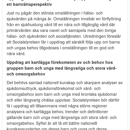
ett barnrättsperspektiv
Just nu pågår den största omställningen i hälso- och
sjukvården på många år. Omställningen innebär en förflyttning
från en sjukhustung vård till en nära och tillgänglig vård där
primärvården ska vara navet och samspela med den övriga
hälso- och sjukvården och socialtjänsten. Utredningen föreslår
att Socialstyrelsen får i uppdrag att särskilt följa upp om barns
och ungas behov tillgodoses i omställningen till en god och
nära vård.
Uppdrag att kartlägga förekomsten av och behov hos
gruppen barn och unga med långvariga och stora vård-
och omsorgsbehov
Det behövs samlad nationell kunskap och skarpare analyser av
sjukdomsuttryck, sjukdomsförekomst och vård- och
omsorgsbehov som barn och unga med kroniska sjukdomar
och eller långvarig ohälsa uppvisar. Socialstyrelsen bör därför
få i uppdrag att tillsammans med några större regioner
analysera och kartlägga behov, trender och definitioner
gällande barn och unga med långvariga och stora vård- och
omsorgsbehov. Syftet är att få ett bättre nationellt
kunskapsunderlag om dessa barn och unga och deras