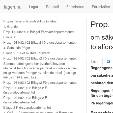
lagen.nu
Lagar
Rättsfall
Förarbeten
Föreskrifter
Prop.
Propositionens huvudsakliga innehåll
1. Grunder
Prop. l981/82:102 Bilagal Försvarsdepartementet
om säke
Bilaga 1.
Prop. 1981/82:102 Bilagal Försvarsdepartementet
totalför
4. Särskilda frågor
Bilaga 2. 1 Det militära försvaret
Prop. 1981/82:102 Bilaga2 Försvarsdepartementet
Sida 1
Sammanfattningsvis har överbefälhavaren
Regeringens 
utarbetat handlingsvägar på tre ekonomiska nivåer
enligt vad som framgår av följande tabell (prisläge
om säkerhets
februari 1979; milj. kr.).
Prop. 1981/82:102 Bilaga2 Försvarsdepartementet
beslutad den 
Prop. 1981/82: 102 Bilaga 2 F
Regeringen f
örsvarsdepartementet
för den åtgä
Prop. 1981/82: 102 Bilaga 2 F
örsvarsdepartementet
På regering
Bilaga 2 F örsvarsdepartementet
Propositio
7. OrlB 0. Anläggning av en hamn vid Berganäs