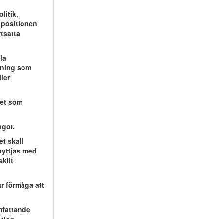
litik,
opositionen
rtsatta
la
ktning som
ller
aret som
agor.
et skall
tnyttjas med
skilt
år förmåga att
Omfattande