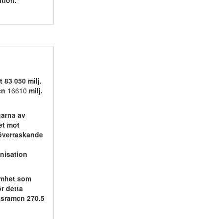
tion.
 83 050 milj.
mcn
16610
milj.
garna av
et mot
 överraskande
nisation
samhet som
för detta
tsramcn 270.5