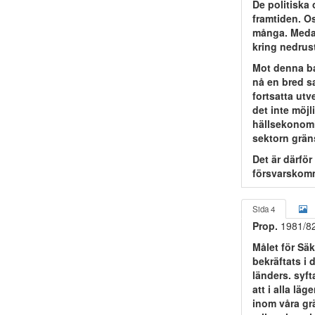
De politiska
framtiden. O
många. Medan
kring nedrust
Mot denna ba
nå en bred sa
fortsatta ut
det inte möj
hällsekonomi
sektorn gräns
Det är därför
försvarskomm
Sida 4
Prop.
1981/8
Målet för Sä
bekräftats i 
länders. syft
att i alla lä
inom våra grä