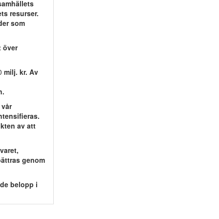
samhällets
ts resurser.
rder som
t över
0
milj. kr. Av
n.
 vår
tensifieras.
ten av att
varet,
rbättras genom
ade belopp i