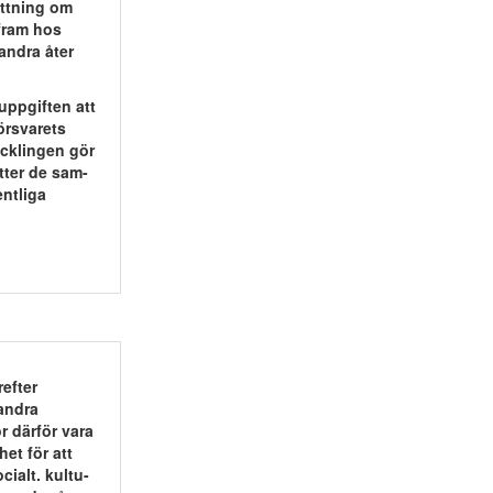
ttning om
 fram hos
andra åter
uppgiften att
örsvarets
ecklingen gör
tter de sam-
ntliga
refter
 andra
r därför vara
het för att
cialt. kultu-