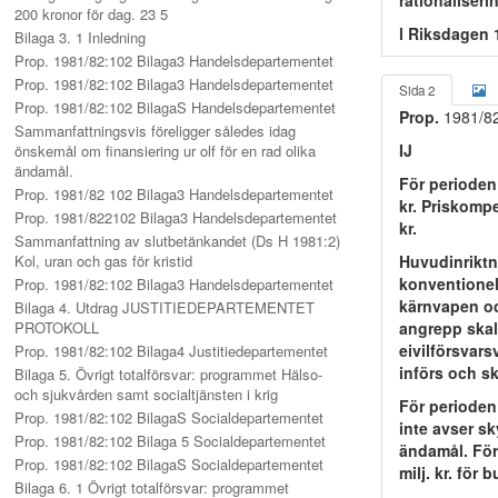
rationaliser
200 kronor för dag. 23 5
l Riksdagen 
Bilaga 3. 1 Inledning
Prop. 1981/82:102 Bilaga3 Handelsdepartementet
Prop. 1981/82:102 Bilaga3 Handelsdepartementet
Sida 2
Prop. 1981/82:102 BilagaS Handelsdepartementet
Prop.
1981/8
Sammanfattningsvis föreligger således idag
IJ
önskemål om finansiering ur olf för en rad olika
ändamål.
För perioden
Prop. 1981/82 102 Bilaga3 Handelsdepartementet
kr. Priskomp
Prop. 1981/822102 Bilaga3 Handelsdepartementet
kr.
Sammanfattning av slutbetänkandet (Ds H 1981:2)
Kol, uran och gas för kristid
Huvudinriktn
konventionel
Prop. 1981/82:102 Bilaga3 Handelsdepartementet
kärnvapen oc
Bilaga 4. Utdrag JUSTITIEDEPARTEMENTET
PROTOKOLL
angrepp skal
eivilförsvar
Prop. 1981/82:102 Bilaga4 Justitiedepartementet
införs och s
Bilaga 5. Övrigt totalförsvar: programmet Hälso-
och sjukvården samt socialtjänsten i krig
För periode
Prop. 1981/82:102 BilagaS Socialdepartementet
inte avser s
Prop. 1981/82:102 Bilaga 5 Socialdepartementet
ändamål. För
Prop. 1981/82:102 BilagaS Socialdepartementet
milj. kr. för
Bilaga 6. 1 Övrigt totalförsvar: programmet