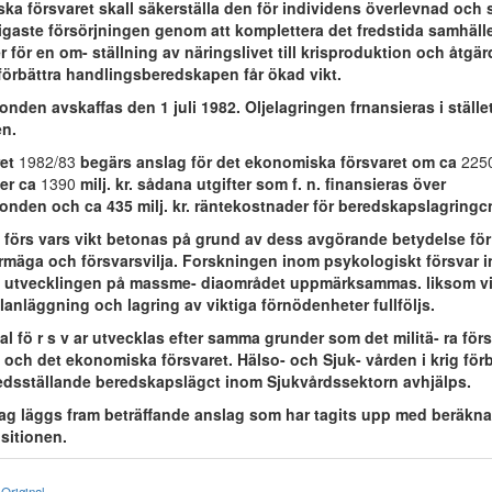
ka försvaret skall säkerställa den för individens överlevnad och 
igaste försörjningen genom att komplettera det fredstida samhälle
 för en om- ställning av näringslivet till krisproduktion och åtgä
tt förbättra handlingsberedskapen får ökad vikt.
onden avskaffas den 1 juli 1982. Oljelagringen frnansieras i ställe
en.
ret
1982/83
begärs anslag för det ekonomiska försvaret om ca
225
er ca
1390
milj. kr. sådana utgifter som f. n. finansieras över
fonden och ca 435 milj. kr. räntekostnader för beredskapslagringc
 förs vars vikt betonas på grund av dess avgörande betydelse för
mäga och försvarsvilja. Forskningen inom psykologiskt försvar in
 utvecklingen på massme- diaområdet uppmärksammas. liksom vik
anläggning och lagring av viktiga förnödenheter fullföljs.
 t al fö r s v ar utvecklas efter samma grunder som det militä- ra förs
t och det ekonomiska försvaret. Hälso- och Sjuk- vården i krig fö
lfredsställande beredskapslägct inom Sjukvårdssektorn avhjälps.
slag läggs fram beträffande anslag som har tagits upp med beräkn
sitionen.