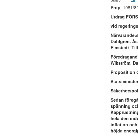
Sida 3
Prop.
1981/8
Utdrag FÖR
vid regerin
Närvarande:s
Dahlgren. Ås
Elmstedt. Til
Föredragande
Wikström. Da
Proposition 
Statsministe
Säkerhetspol
Sedan föregåe
spänning och
Kapprustning
hela den ind
inflation oc
höjda energi