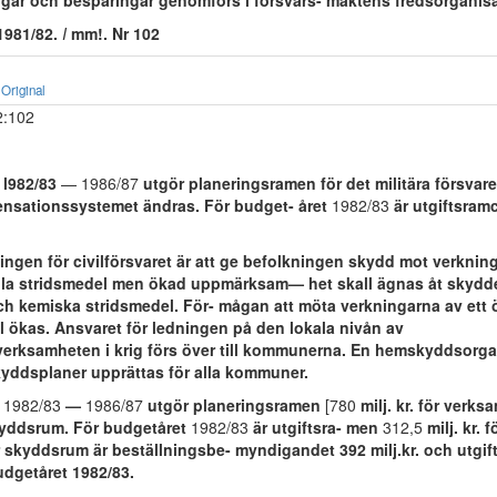
ingar och besparingar genomförs i försvars- maktens fredsorganisa
1981/82.
I
mm!. Nr 102
Original
2:102
 l982/83
— 1986/87
utgör planeringsramen för det militära försvaret
ensationssystemet ändras. För budget- året
1982/83
är utgiftsra
ingen för civilförsvaret är att ge befolkningen skydd mot verknin
la stridsmedel men ökad uppmärksam— het skall ägnas åt skydd
h kemiska stridsmedel. För- mågan att möta verkningarna av ett
l ökas. Ansvaret för ledningen på den lokala nivån av
sverksamheten i krig förs över till kommunerna. En hemskyddsorga
kyddsplaner upprättas för alla kommuner.
n
1982/83
—
1986/87
utgör planeringsramen
[780
milj. kr. för verk
kyddsrum. För budgetåret
1982/83
är utgiftsra- men
312,5
milj. kr. 
 skyddsrum är beställningsbe- myndigandet 392 milj.kr. och utgif
 budgetåret 1982/83.