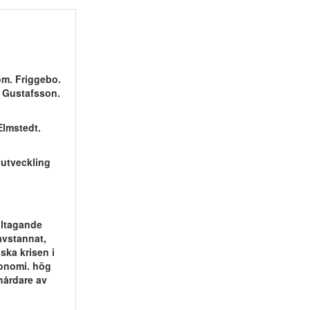
öm. Friggebo.
. Gustafsson.
Elmstedt.
 utveckling
lltagande
avstannat,
ska krisen i
konomi. hög
hårdare av