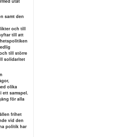
ärmed utåt
ten samt den
ikter och till
tar till att
rhetspolitiken
redlig
ch till större
l solidaritet
an
ågor,
med olika
i ett samspel.
ång för alla
llen frihet
nde vid den
na politik har