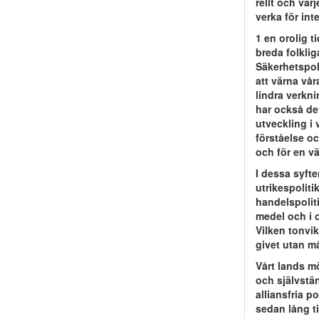
rellt och va
verka för int
1 en orolig t
breda folklig
Säkerhetspolit
att värna vår
lindra verkni
har också det
utveckling i 
förståelse oc
och för en vä
I dessa syft
utrikespoliti
handelspolit
medel och i o
Vilken tonvik
givet utan m
Vårt lands mö
och självstä
alliansfria p
sedan lång ti