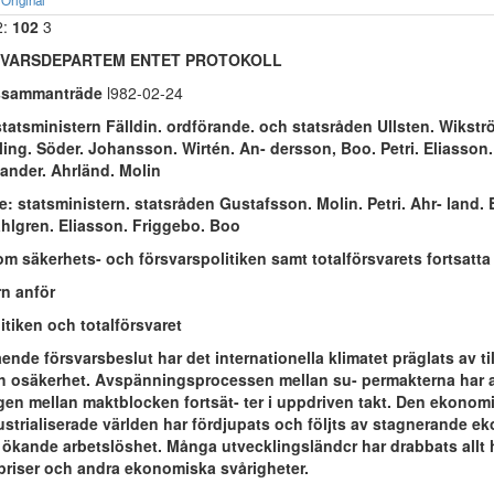
Original
2:
102
3
SVARSDEPARTEM ENTET PROTOKOLL
gssammanträde
l982-02-24
tatsministern Fälldin. ordförande. och statsråden Ullsten. Wikstr
ling. Söder. Johansson. Wirtén. An- dersson, Boo. Petri. Eliasson
lander. Ahrländ. Molin
: statsministern. statsråden Gustafsson. Molin. Petri. Ahr- land. 
hlgren. Eliasson. Friggebo. Boo
om säkerhets- och försvarspolitiken samt totalförsvarets fortsatta
rn anför
itiken och totalförsvaret
nde försvarsbeslut har det internationella klimatet präglats av ti
 osäkerhet. Avspänningsprocessen mellan su- permakterna har 
en mellan maktblocken fortsät- ter i uppdriven takt. Den ekonomi
ustrialiserade världen har fördjupats och följts av stagnerande e
h ökande arbetslöshet. Många utvecklingsländcr har drabbats allt 
priser och andra ekonomiska svårigheter.