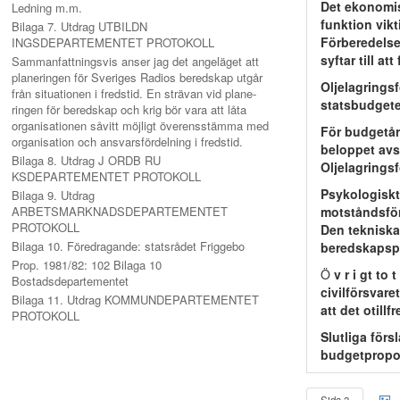
Det ekonomis
Ledning m.m.
funktion vikt
Bilaga 7. Utdrag UTBILDN
Förberedelser
INGSDEPARTEMENTET PROTOKOLL
syftar till a
Sammanfattningsvis anser jag det angeläget att
planeringen för Sveriges Radios beredskap utgår
Oljelagringsf
från situationen i fredstid. En strävan vid plane-
statsbudget
ringen för beredskap och krig bör vara att låta
organisationen såvitt möjligt överensstämma med
För budgetå
organisation och ansvarsfördelning i fredstid.
beloppet avs
Bilaga 8. Utdrag J ORDB RU
Oljelagrings
KSDEPARTEMENTET PROTOKOLL
Psykologiskt
Bilaga 9. Utdrag
ARBETSMARKNADSDEPARTEMENTET
motståndsför
PROTOKOLL
Den tekniska
Bilaga 10. Föredragande: statsrådet Friggebo
beredskapspl
Prop. 1981/82: 102 Bilaga 10
Ö
v r i gt to
Bostadsdepartementet
civilförsvare
Bilaga 11. Utdrag KOMMUNDEPARTEMENTET
att det otil
PROTOKOLL
Slutliga för
budgetpropo