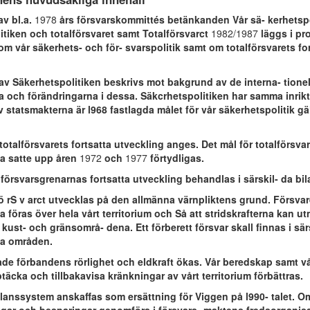
av bl.a.
1978
års försvarskommittés betänkanden Vår sä- kerhetspo
itiken och totalförsvaret samt Totalförsvarct
1982/1987
läggs i pr
om vår säkerhets- och för- svarspolitik samt om totalförsvarets fo
 av Säkerhetspolitiken beskrivs mot bakgrund av de interna- tionel
a och förändringarna i dessa. Säkcrhetspolitiken har samma inri
 av statsmakterna är l968 fastlagda målet för vår säkerhetspolitik gä
r totalförsvarets fortsatta utveckling anges. Det mål för totalförsv
a satte upp åren
1972
och
1977
förtydligas.
lförsvarsgrenarnas fortsatta utveckling behandlas i särskil- da bil
fö rS v arct utvecklas på den allmänna värnpliktens grund. Försvar
a föras över hela vårt territorium och Så att stridskrafterna kan u
kust- och gränsområ- dena. Ett förberett försvar skall finnas i sär
la områden.
rade förbandens rörlighet och eldkraft ökas. Vår beredskap samt v
ptäcka och tillbakavisa kränkningar av vårt territorium förbättras.
gplanssystem anskaffas som ersättning för Viggen på l990- talet. 