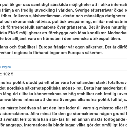
ia politik ger oss samtidigt särskilda möjligheter att i olika internat
rämja en fredlig utveckling i världen. Sverige eftersträvar ökad r
 frihet, folkens självbestämman- derätt och mänskliga rättigheter. 
ial och ekonomisk rättvisa. politisk avspänning, militär nedrustni
h förtroendefullt samarbete över gränserna. Det är även naturligt 
tärka FNzS möjligheter att förebygga och lösa kontlikter. Medverka
te bör alltjämt vara en hörnsten i den svenska utrikespolitiken.
ans och Stabilitet i Europa främjar vår egen säkerhet. Det är därför
erkar i regionala förhandlingar om Europas säkerhet.
Original
2:
102
5
ansfria politik stödd på ett efter våra förhållanden starkt totalförs
 det nordiska säkerhetspolitiska mönst- ret. Detta har medverkat till
lång tid tillbaka kännetecknas av hög stabilitet och fredlig utve
 omvärldens intresse att denna Sveriges alliansfria politik fullföljs.
ken måste bedrivas så att den inte leder till vare sig misstro eller 
 stormakterna. Allra minst får den ge stormakterna någon grund 
t svenskt territorium kan stäl- las till en annan makts förfogande
r angrepp. Internationella bindningar. vilka gör det omöjligt för o