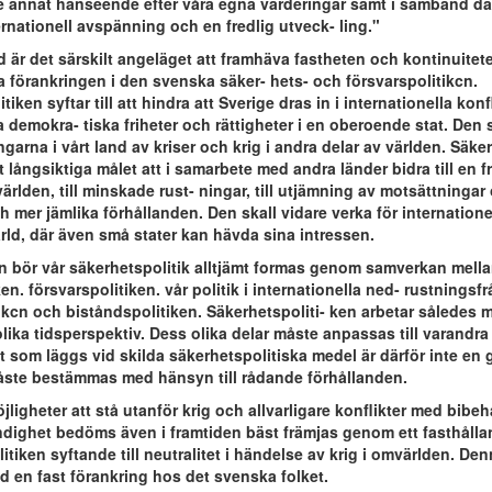
rje annat hänseende efter våra egna värderingar samt i samband d
ernationell avspänning och en fredlig utveck- ling."
id är det särskilt angeläget att framhäva fastheten och kontinuite
a förankringen i den svenska säker- hets- och försvarspolitikcn.
iken syftar till att hindra att Sverige dras in i internationella konfl
a demokra- tiska friheter och rättigheter i en oberoende stat. Den syf
ngarna i vårt land av kriser och krig i andra delar av världen. Säke
 långsiktiga målet att i samarbete med andra länder bidra till en f
världen, till minskade rust- ningar, till utjämning av motsättningar o
h mer jämlika förhållanden. Den skall vidare verka för internationel
rld, där även små stater kan hävda sina intressen.
en bör vår säkerhetspolitik alltjämt formas genom samverkan mell
ken. försvarspolitiken. vår politik i internationella ned- rustningsfr
ikcn och biståndspolitiken. Säkerhetspoliti- ken arbetar således 
lika tidsperspektiv. Dess olika delar måste anpassas till varandra 
t som läggs vid skilda säkerhetspolitiska medel är därför inte en g
åste bestämmas med hänsyn till rådande förhållanden.
jligheter att stå utanför krig och allvarligare konflikter med bibehå
ndighet bedöms även i framtiden bäst främjas genom ett fasthålla
olitiken syftande till neutralitet i händelse av krig i omvärlden. Den
d en fast förankring hos det svenska folket.