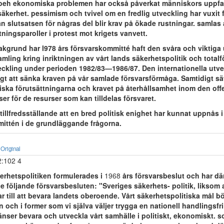
 oeh ekonomiska problemen har också påverkat människors uppfa
säkerhet. pessimism och tvivel om en fredlig utveckling har vuxit
 slutsatsen för någras del blir krav på ökade rustningar. samlas 
ningsparoller i protest mot krigets vanvett.
kgrund har l978 års försvarskommitté haft den svåra och viktiga 
mling kring inriktningen av vårt lands säkerhetspolitik och totalf
veckling under perioden 1982/83—1986/87. Den internationella utv
ligt att sänka kraven på vår samlade försvarsförmåga. Samtidigt sä
ska förutsättningarna och kravet på återhållsamhet inom den offe
er för de resurser som kan tilldelas försvaret.
 tillfredsställande att en bred politisk enighet har kunnat uppnås i
ittén i de grundläggande frågorna.
Original
2:102 4
kerhetspolitiken formulerades i
1968
års försvarsbeslut och har dä
de följande försvarsbesluten: "Sveriges säkerhets- politik, liksom
ar till att bevara landets oberoende. Vårt säkerhetspolitiska mål bö
gen och i former som vi själva väljer trygga en nationell handlingsfri
nser bevara och utveckla vårt samhälle i politiskt, ekonomiskt. so