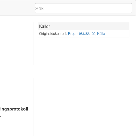
Källor
Originaldokument:
Prop. 1981/82:102
,
Källa
.
ringsprotokoll
.