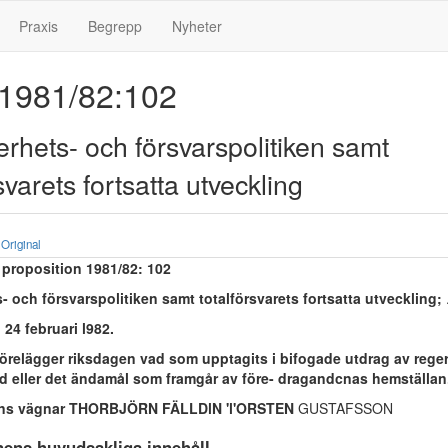
Praxis
Begrepp
Nyheter
 1981/82:102
rhets- och försvarspolitiken samt
svarets fortsatta utveckling
Original
proposition 1981/82: 102
- och försvarspolitiken samt totalförsvarets fortsatta utveckling;
24 februari l982.
örelägger riksdagen vad som upptagits i bifogade utdrag av rege
rd eller det ändamål som framgår av före- dragandcnas hemställan
ens vägnar THORBJÖRN FÄLLDlN 'l'ORSTEN
GUSTAFSSON
nens huvudsakliga innehåll