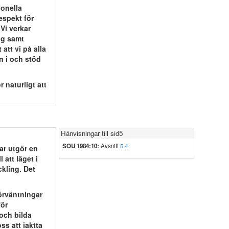
ionella
espekt för
Vi verkar
ng samt
att vi på alla
n i och stöd
 naturligt att
Hänvisningar till sid5
SOU 1984:10:
Avsnitt
5.4
var utgör en
 att läget i
ckling. Det
förväntningar
för
 och bilda
ss att iaktta