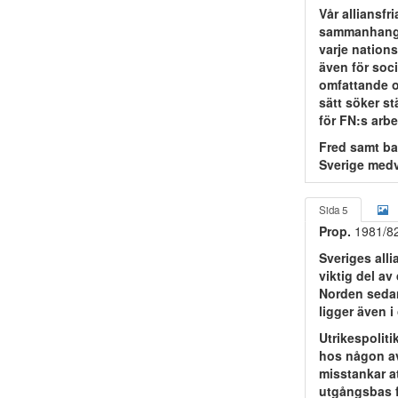
Vår alliansfr
sammanhang f
varje nations
även för soc
omfattande oc
sätt söker s
för FN:s arbe
Fred samt bal
Sverige medv
Sida 5
Prop.
1981/8
Sveriges alli
viktig del av
Norden sedan 
ligger även i
Utrikespoliti
hos någon av
misstankar at
utgångsbas fö