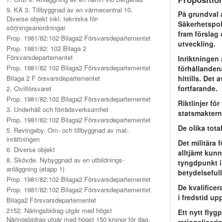
9. KA 3. Tillbyggnad av en värmecentral 10.
På grundval 
Diverse objekt inkl. tekniska för-
Säkerhetspol
sörjningsanordningar
fram förslag 
Prop. 1981/82:102 Bilaga2 Försvarsdepartementet
utveckling.
Prop. 1981/82: 102 Bilaga 2
Försvarsdepartementet
Inriktningen
Prop. 1981/82 102 Bilaga2 Försvarsdepartementet
förhållanden
Bilaga 2 F örsvarsdepartementet
hittills. Det
fortfarande.
2. Civilförsvaret
Prop. 1981/82:102 Bilaga2 Försvarsdepartementet
Riktlinjer fö
3. Underhåll och förrådsverksamhet
statsmaktern
Prop. 1981/82:102 Bilaga2 Försvarsdepartementet
De olika tota
5. Revingeby. Om- och tillbyggnad av mat-
inrättningen
Det militära 
6. Diverse objekt
alltjämt kunn
8. Skövde. Nybyggnad av en utbildnings-
tyngdpunkt i 
anläggning (etapp 1)
betydelseful
Prop. 1981/82:102 Bilaga2 Försvarsdepartementet
De kvalifice
Prop. 1981/82:102 Bilaga2 Försvarsdepartementet
i fredstid up
Bilaga2 Försvarsdepartementet
2152. Näringsbidrag utgår med högst
Ett nytt fly
Näringsbidrag utgår med högst 150 kronor för dag.