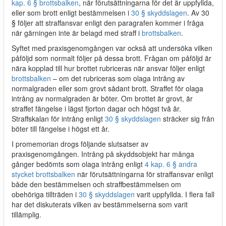
kap. 6 § brottsbalken
, när förutsättningarna för det är uppfyllda,
eller som brott enligt bestämmelsen i
30 § skyddslagen
. Av 30
§ följer att straffansvar enligt den paragrafen kommer i fråga
när gärningen inte är belagd med straff i
brottsbalken
.
Syftet med praxisgenomgången var också att undersöka vilken
påföljd som normalt följer på dessa brott. Frågan om påföljd är
nära kopplad till hur brottet rubriceras när ansvar följer enligt
brottsbalken
– om det rubriceras som olaga intrång av
normalgraden eller som grovt sådant brott. Straffet för olaga
intrång av normalgraden är böter. Om brottet är grovt, är
straffet fängelse i lägst fjorton dagar och högst två år.
Straffskalan för intrång enligt
30 § skyddslagen
sträcker sig från
böter till fängelse i högst ett år.
I promemorian drogs följande slutsatser av
praxisgenomgången. Intrång på skyddsobjekt har många
gånger bedömts som olaga intrång enligt
4 kap. 6 § andra
stycket brottsbalken
när förutsättningarna för straffansvar enligt
både den bestämmelsen och straffbestämmelsen om
obehöriga tillträden i
30 § skyddslagen
varit uppfyllda. I flera fall
har det diskuterats vilken av bestämmelserna som varit
tillämplig.