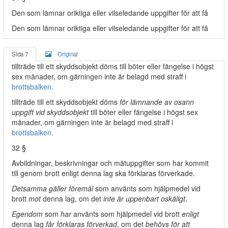
Den som lämnar oriktiga eller vilseledande uppgifter för att få
Den som lämnar oriktiga eller vilseledande uppgifter för att få
Sida 7
Original
tillträde till ett skyddsobjekt döms till böter eller fängelse i högst
sex månader, om gärningen inte är belagd med straff i
brottsbalken
.
tillträde till ett skyddsobjekt döms
för lämnande av osann
uppgift vid skyddsobjekt
till böter eller fängelse i högst sex
månader, om gärningen inte är belagd med straff i
brottsbalken
.
32 §
Avbildningar, beskrivningar och mätuppgifter som har kommit
till genom brott enligt denna lag ska förklaras förverkade.
Detsamma gäller föremål
som använts som hjälpmedel vid
brott
mot
denna lag, om det
inte är uppenbart oskäligt
.
Egendom
som
har
använts som hjälpmedel vid brott
enligt
denna lag
får förklaras förverkad
, om det
behövs för att