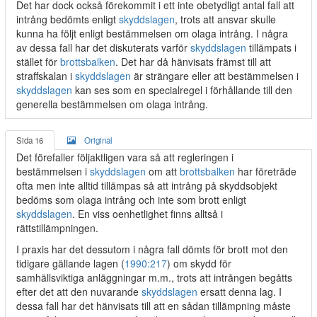
Det har dock också förekommit i ett inte obetydligt antal fall att
intrång bedömts enligt
skyddslagen
, trots att ansvar skulle
kunna ha följt enligt bestämmelsen om olaga intrång. I några
av dessa fall har det diskuterats varför
skyddslagen
tillämpats i
stället för
brottsbalken
. Det har då hänvisats främst till att
straffskalan i
skyddslagen
är strängare eller att bestämmelsen i
skyddslagen
kan ses som en specialregel i förhållande till den
generella bestämmelsen om olaga intrång.
Sida 16
Original
Det förefaller följaktligen vara så att regleringen i
bestämmelsen i
skyddslagen
om att
brottsbalken
har företräde
ofta men inte alltid tillämpas så att intrång på skyddsobjekt
bedöms som olaga intrång och inte som brott enligt
skyddslagen
. En viss oenhetlighet finns alltså i
rättstillämpningen.
I praxis har det dessutom i några fall dömts för brott mot den
tidigare gällande lagen (
1990:217
) om skydd för
samhällsviktiga anläggningar m.m., trots att intrången begåtts
efter det att den nuvarande
skyddslagen
ersatt denna lag. I
dessa fall har det hänvisats till att en sådan tillämpning måste