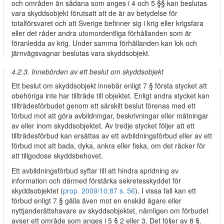
och områden än sådana som anges i 4 och 5 §§ kan beslutas
vara skyddsobjekt förutsatt att de är av betydelse för
totalförsvaret och att Sverige befinner sig i krig eller krigsfara
eller det råder andra utomordentliga förhållanden som är
föranledda av krig. Under samma förhållanden kan lok och
järnvägsvagnar beslutas vara skyddsobjekt.
4.2.3. Innebörden av ett beslut om skyddsobjekt
Ett beslut om skyddsobjekt innebär enligt 7 § första stycket att
obehöriga inte har tillträde till objektet. Enligt andra stycket kan
tillträdesförbudet genom ett särskilt beslut förenas med ett
förbud mot att göra avbildningar, beskrivningar eller mätningar
av eller inom skyddsobjektet. Av tredje stycket följer att ett
tillträdesförbud kan ersättas av ett avbildningsförbud eller av ett
förbud mot att bada, dyka, ankra eller fiska, om det räcker för
att tillgodose skyddsbehovet.
Ett avbildningsförbud syftar till att hindra spridning av
information och därmed förstärka sekretesskyddet för
skyddsobjektet (
prop. 2009/10:87 s. 56
). I vissa fall kan ett
förbud enligt 7 § gälla även mot en enskild ägare eller
nyttjanderättshavare av skyddsobjektet, nämligen om förbudet
avser ett område som anges i 5 § 2 eller 3. Det följer av 8 §.