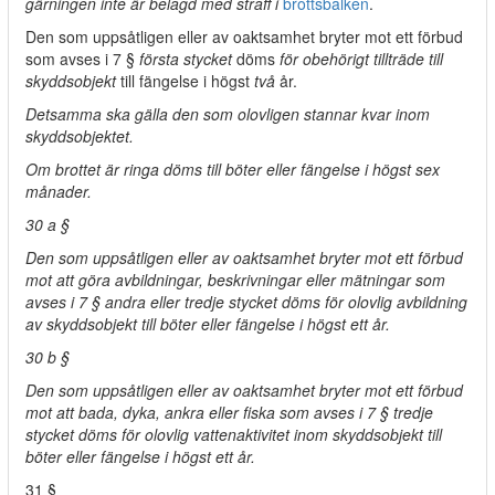
gärningen inte är belagd med straff i
brottsbalken
.
Den som uppsåtligen eller av oaktsamhet bryter mot ett förbud
som avses i 7 §
första stycket
döms
för obehörigt tillträde till
skyddsobjekt
till fängelse i högst
två
år.
Detsamma ska gälla den som olovligen stannar kvar inom
skyddsobjektet.
Om brottet är ringa döms till böter eller fängelse i högst sex
månader.
30 a §
Den som uppsåtligen eller av oaktsamhet bryter mot ett förbud
mot att göra avbildningar, beskrivningar eller mätningar som
avses i 7 § andra eller tredje stycket döms för olovlig avbildning
av skyddsobjekt till böter eller fängelse i högst ett år.
30 b §
Den som uppsåtligen eller av oaktsamhet bryter mot ett förbud
mot att bada, dyka, ankra eller fiska som avses i 7 § tredje
stycket döms för olovlig vattenaktivitet inom skyddsobjekt till
böter eller fängelse i högst ett år.
31 §