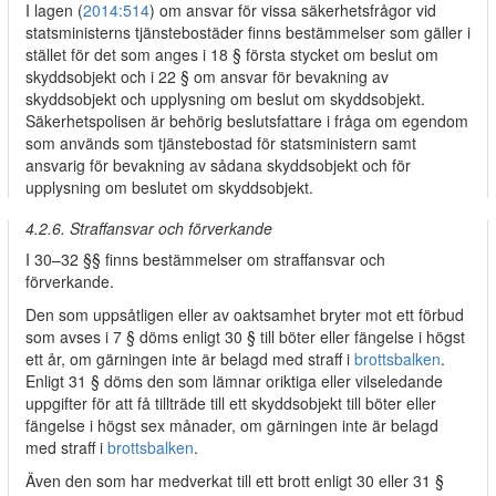
I lagen (
2014:514
) om ansvar för vissa säkerhetsfrågor vid
statsministerns tjänstebostäder finns bestämmelser som gäller i
stället för det som anges i 18 § första stycket om beslut om
skyddsobjekt och i 22 § om ansvar för bevakning av
skyddsobjekt och upplysning om beslut om skyddsobjekt.
Säkerhetspolisen är behörig beslutsfattare i fråga om egendom
som används som tjänstebostad för statsministern samt
ansvarig för bevakning av sådana skyddsobjekt och för
upplysning om beslutet om skyddsobjekt.
4.2.6. Straffansvar och förverkande
I 30–32 §§ finns bestämmelser om straffansvar och
förverkande.
Den som uppsåtligen eller av oaktsamhet bryter mot ett förbud
som avses i 7 § döms enligt 30 § till böter eller fängelse i högst
ett år, om gärningen inte är belagd med straff i
brottsbalken
.
Enligt 31 § döms den som lämnar oriktiga eller vilseledande
uppgifter för att få tillträde till ett skyddsobjekt till böter eller
fängelse i högst sex månader, om gärningen inte är belagd
med straff i
brottsbalken
.
Även den som har medverkat till ett brott enligt 30 eller 31 §