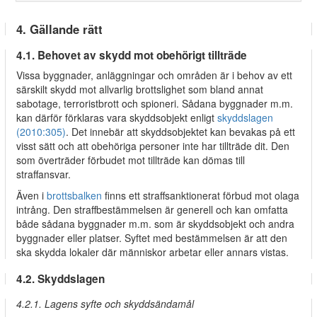
4. Gällande rätt
4.1. Behovet av skydd mot obehörigt tillträde
Vissa byggnader, anläggningar och områden är i behov av ett
särskilt skydd mot allvarlig brottslighet som bland annat
sabotage, terroristbrott och spioneri. Sådana byggnader m.m.
kan därför förklaras vara skyddsobjekt enligt
skyddslagen
(2010:305)
. Det innebär att skyddsobjektet kan bevakas på ett
visst sätt och att obehöriga personer inte har tillträde dit. Den
som överträder förbudet mot tillträde kan dömas till
straffansvar.
Även i
brottsbalken
finns ett straffsanktionerat förbud mot olaga
intrång. Den straffbestämmelsen är generell och kan omfatta
både sådana byggnader m.m. som är skyddsobjekt och andra
byggnader eller platser. Syftet med bestämmelsen är att den
ska skydda lokaler där människor arbetar eller annars vistas.
4.2. Skyddslagen
4.2.1. Lagens syfte och skyddsändamål