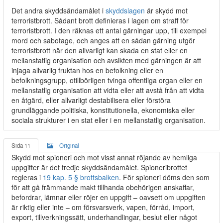
Det andra skyddsändamålet i
skyddslagen
är skydd mot
terroristbrott. Sådant brott definieras i lagen om straff för
terroristbrott. I den räknas ett antal gärningar upp, till exempel
mord och sabotage, och anges att en sådan gärning utgör
terroristbrott när den allvarligt kan skada en stat eller en
mellanstatlig organisation och avsikten med gärningen är att
injaga allvarlig fruktan hos en befolkning eller en
befolkningsgrupp, otillbörligen tvinga offentliga organ eller en
mellanstatlig organisation att vidta eller att avstå från att vidta
en åtgärd, eller allvarligt destabilisera eller förstöra
grundläggande politiska, konstitutionella, ekonomiska eller
sociala strukturer i en stat eller i en mellanstatlig organisation.
Sida 11
Original
Skydd mot spioneri och mot visst annat röjande av hemliga
uppgifter är det tredje skyddsändamålet. Spioneribrottet
regleras i
19 kap. 5 § brottsbalken
. För spioneri döms den som
för att gå främmande makt tillhanda obehörigen anskaffar,
befordrar, lämnar eller röjer en uppgift – oavsett om uppgiften
är riktig eller inte – om försvarsverk, vapen, förråd, import,
export, tillverkningssätt, underhandlingar, beslut eller något