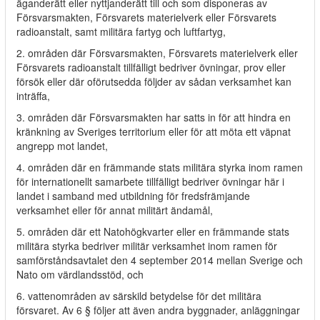
äganderätt eller nyttjanderätt till och som disponeras av
Försvarsmakten, Försvarets materielverk eller Försvarets
radioanstalt, samt militära fartyg och luftfartyg,
2. områden där Försvarsmakten, Försvarets materielverk eller
Försvarets radioanstalt tillfälligt bedriver övningar, prov eller
försök eller där oförutsedda följder av sådan verksamhet kan
inträffa,
3. områden där Försvarsmakten har satts in för att hindra en
kränkning av Sveriges territorium eller för att möta ett väpnat
angrepp mot landet,
4. områden där en främmande stats militära styrka inom ramen
för internationellt samarbete tillfälligt bedriver övningar här i
landet i samband med utbildning för fredsfrämjande
verksamhet eller för annat militärt ändamål,
5. områden där ett Natohögkvarter eller en främmande stats
militära styrka bedriver militär verksamhet inom ramen för
samförståndsavtalet den 4 september 2014 mellan Sverige och
Nato om värdlandsstöd, och
6. vattenområden av särskild betydelse för det militära
försvaret. Av 6 § följer att även andra byggnader, anläggningar