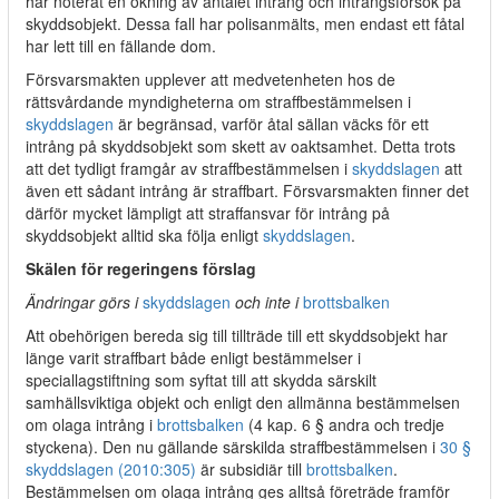
har noterat en ökning av antalet intrång och intrångsförsök på
skyddsobjekt. Dessa fall har polisanmälts, men endast ett fåtal
har lett till en fällande dom.
Försvarsmakten upplever att medvetenheten hos de
rättsvårdande myndigheterna om straffbestämmelsen i
skyddslagen
är begränsad, varför åtal sällan väcks för ett
intrång på skyddsobjekt som skett av oaktsamhet. Detta trots
att det tydligt framgår av straffbestämmelsen i
skyddslagen
att
även ett sådant intrång är straffbart. Försvarsmakten finner det
därför mycket lämpligt att straffansvar för intrång på
skyddsobjekt alltid ska följa enligt
skyddslagen
.
Skälen för regeringens förslag
Ändringar görs i
skyddslagen
och inte i
brottsbalken
Att obehörigen bereda sig till tillträde till ett skyddsobjekt har
länge varit straffbart både enligt bestämmelser i
speciallagstiftning som syftat till att skydda särskilt
samhällsviktiga objekt och enligt den allmänna bestämmelsen
om olaga intrång i
brottsbalken
(4 kap. 6 § andra och tredje
styckena). Den nu gällande särskilda straffbestämmelsen i
30 §
skyddslagen (2010:305)
är subsidiär till
brottsbalken
.
Bestämmelsen om olaga intrång ges alltså företräde framför