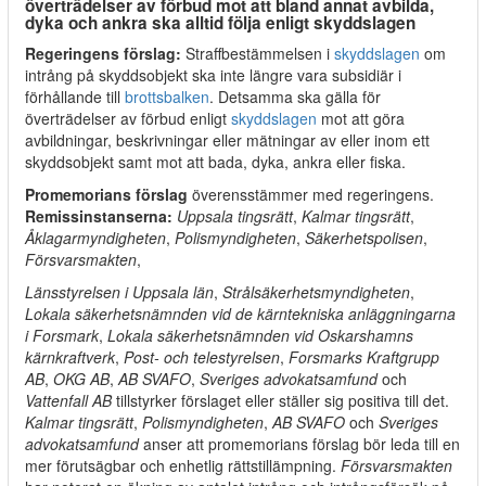
överträdelser av förbud mot att bland annat avbilda,
dyka och ankra ska alltid följa enligt skyddslagen
Regeringens förslag:
Straffbestämmelsen i
skyddslagen
om
intrång på skyddsobjekt ska inte längre vara subsidiär i
förhållande till
brottsbalken
. Detsamma ska gälla för
överträdelser av förbud enligt
skyddslagen
mot att göra
avbildningar, beskrivningar eller mätningar av eller inom ett
skyddsobjekt samt mot att bada, dyka, ankra eller fiska.
Promemorians förslag
överensstämmer med regeringens.
Remissinstanserna:
Uppsala tingsrätt
,
Kalmar tingsrätt
,
Åklagarmyndigheten
,
Polismyndigheten
,
Säkerhetspolisen
,
Försvarsmakten
,
Länsstyrelsen i Uppsala län
,
Strålsäkerhetsmyndigheten
,
Lokala säkerhetsnämnden vid de kärntekniska anläggningarna
i Forsmark
,
Lokala säkerhetsnämnden vid Oskarshamns
kärnkraftverk
,
Post- och telestyrelsen
,
Forsmarks Kraftgrupp
AB
,
OKG AB
,
AB SVAFO
,
Sveriges advokatsamfund
och
Vattenfall AB
tillstyrker förslaget eller ställer sig positiva till det.
Kalmar tingsrätt
,
Polismyndigheten
,
AB SVAFO
och
Sveriges
advokatsamfund
anser att promemorians förslag bör leda till en
mer förutsägbar och enhetlig rättstillämpning.
Försvarsmakten