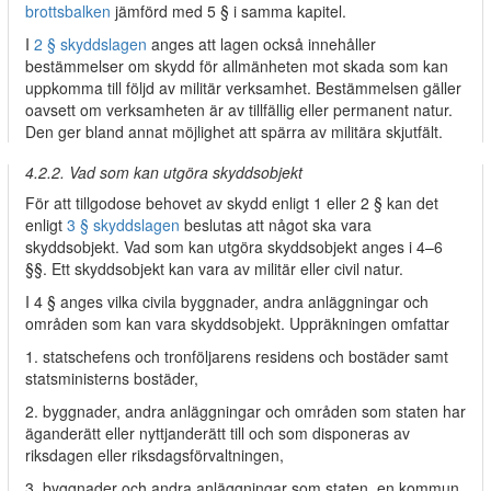
brottsbalken
jämförd med 5 § i samma kapitel.
I
2 § skyddslagen
anges att lagen också innehåller
bestämmelser om skydd för allmänheten mot skada som kan
uppkomma till följd av militär verksamhet. Bestämmelsen gäller
oavsett om verksamheten är av tillfällig eller permanent natur.
Den ger bland annat möjlighet att spärra av militära skjutfält.
4.2.2. Vad som kan utgöra skyddsobjekt
För att tillgodose behovet av skydd enligt 1 eller 2 § kan det
enligt
3 § skyddslagen
beslutas att något ska vara
skyddsobjekt. Vad som kan utgöra skyddsobjekt anges i 4–6
§§. Ett skyddsobjekt kan vara av militär eller civil natur.
I 4 § anges vilka civila byggnader, andra anläggningar och
områden som kan vara skyddsobjekt. Uppräkningen omfattar
1. statschefens och tronföljarens residens och bostäder samt
statsministerns bostäder,
2. byggnader, andra anläggningar och områden som staten har
äganderätt eller nyttjanderätt till och som disponeras av
riksdagen eller riksdagsförvaltningen,
3. byggnader och andra anläggningar som staten, en kommun