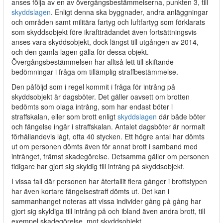
anses följa av en av övergångsbestämmelserna, punkten 3, till
skyddslagen
. Enligt denna ska byggnader, andra anläggningar
och områden samt militära fartyg och luftfartyg som förklarats
som skyddsobjekt före ikraftträdandet även fortsättningsvis
anses vara skyddsobjekt, dock längst till utgången av 2014,
och den gamla lagen gälla för dessa objekt.
Övergångsbestämmelsen har alltså lett till skiftande
bedömningar i fråga om tillämplig straffbestämmelse.
Den påföljd som i regel kommit i fråga för intrång på
skyddsobjekt är dagsböter. Det gäller oavsett om brotten
bedömts som olaga intrång, som har endast böter i
straffskalan, eller som brott enligt
skyddslagen
där både böter
och fängelse ingår i straffskalan. Antalet dagsböter är normalt
förhållandevis lågt, ofta 40 stycken. Ett högre antal har dömts
ut om personen dömts även för annat brott i samband med
intrånget, främst skadegörelse. Detsamma gäller om personen
tidigare har gjort sig skyldig till intrång på skyddsobjekt.
I vissa fall där personen har återfallit flera gånger i brottstypen
har även kortare fängelsestraff dömts ut. Det kan i
sammanhanget noteras att vissa individer gång på gång har
gjort sig skyldiga till intrång på och ibland även andra brott, till
exempel skadegörelse, mot skyddsobjekt.