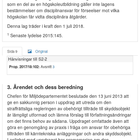
som en del av en högskoleutbildning gäller inte lagens
bestämmelser om disciplinansvar för förseelser mot vilka
högskolan får vidta disciplinära åtgärder.
Denna lag träder i kraft den 1 juli 2018.
1
Senaste lydelse 2015:145.
Sida 9
Original
Hänvisningar till S2-2
Prop. 2017/18:102:
Avsnitt
3
3. Ärendet och dess beredning
Chefen för Miljödepartementet beslutade den 13 juni 2013 att
ge en sakkunnig person i uppdrag att utreda om den
straffrättsliga regleringen av obehörigt tillträde till skyddsobjekt
är lämpligt utformad och lämna förslag till författningsändringar
om det finns behov av sådana. Uppdraget omfattade även att
göra en genomgång av praxis i fråga om ansvar för obehöriga
tillträden till kärntekniska anläggningar och andra skyddsobjekt.
I enlighet med uppdraget har promemorian om den