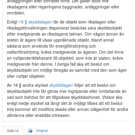
anläggningen eller området finns. Det gäller dock inte
riksdagens eller regeringens byggnader, anläggningar eller
områden.
Enligt
19 § skyddslagen
får de objekt som riksdagen eller
riksdagsförvaltningen disponerar beslutas vara skyddsobjekt
efter medgivande av riksdagens talman. Om någon annan än
staten är ägare till vissa uppräknade objekt, bland annat
sådana som används för energiförsörjning och
vattenförsörjning, krävs medgivande av ägaren. Om det finns
en nyttjanderättshavare till objektet, som inte är staten, krävs
medgivande från denne. I övriga fall ska ett beslut om
skyddsobjekt om möjligt föregås av samråd med den som äger
eller nyttjar objektet.
Av 18 § andra stycket
skyddslagen
följer att ett beslut om
skyddsobjekt inte får göras mer ingripande eller omfattande än
vad som behövs för att tillgodose skyddsbehovet. Vidare ska
enligt tredje stycket så långt det är möjligt tillses att ett beslut
inte kommer att medföra skada eller annan olägenhet för andra
allmänna eller enskilda intressen.
Sida 14
Original