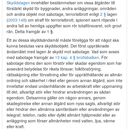
Skyddslagen
innehåller bestämmelser om vissa åtgärder till
förstärkt skydd för byggnader, andra anläggningar, områden
och andra objekt mot sabotage, terroristbrott enligt
2 §
lagen
(
2003:148
) om straff för terroristbrott, spioneri samt röjande i
andra fall av hemliga uppgifter som rör totalförsvaret, och grovt
rån. Detta framgår av 1 §.
Ett av dessa skyddsändamål måste föreligga för att något ska
kunna beslutas vara skyddsobjekt. Det först uppräknade
ändamålet med lagen är skydd mot sabotage. Vad som avses
med sabotage framgår av
13 kap. 4 § brottsbalken
. För
sabotage döms den som förstör eller skadar egendom som har
avsevärd betydelse för rikets försvar, folkförsörjning,
rättsskipning eller förvaltning eller för upprätthållande av allmän
ordning och säkerhet i riket eller genom annan åtgärd, som inte
innefattar endast undanhållande av arbetskraft eller uppmaning
till det, allvarligt stör eller hindrar användningen av sådan
egendom. Detsamma gäller om någon annars, genom
skadegörelse eller annan åtgärd som nyss sagts, allvarligt stör
eller hindrar den allmänna samfärdseln eller användningen av
telegraf, telefon, radio eller dylikt allmänt hjälpmedel eller av
anläggning som förser allmänheten med vatten, ljus, värme
eller kraft.