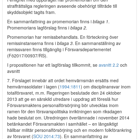
straffrättsliga regleringen avseende obehörigt tillträde till
skyddsobjekt tagits fram.
En sammanfattning av promemorian finns i
bilaga 1
.
Promemorians lagförslag finns i
bilaga 2
.
Promemorian har remissbehandlats. En förteckning över
remissinstanserna finns i
bilaga 3
. En sammanställning av
remissvaren finns tillgänglig i Försvarsdepartementet
(Fö2017/00937/RS).
I propositionen har ett lagförslag tillkommit, se
avsnitt 2.2
och
avsnitt
7. Förslaget innebär att ordet hemvärnsmän ersätts med
hemvärnssoldater i lagen (
1994:1811
) om disciplinansvar inom
totalförsvaret, m.m. Regeringen beslutade den 24 oktober
2013 att ge en särskild utredare i uppdrag att föreslå hur
Försvarsmaktens personalförsörjning bör utvecklas inom
ramen för den försvarspolitiska inriktningen som riksdagen
hade beslutat om. Utredningen överlämnade i november 2014
betänkandet Försvarsmakten i samhället – en långsiktigt
hållbar militär personalförsörjning och en modern folkförankring
av försvaret (
SOU 2014:73
). En sammanfattning av