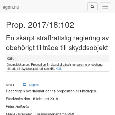
lagen.nu
Toggl
naviga
Prop. 2017/18:102
En skärpt straffrättslig reglering av
obehörigt tillträde till skyddsobjekt
Källor
Originaldokument:
Proposition En skärpt straffrättslig reglering av obehörigt
tillträde till skyddsobjekt (pdf 539 kB)
,
Källa
Sida 1
Original
Regeringen överlämnar denna proposition till riksdagen.
Stockholm den 15 februari 2018
Peter Hultqvist
Maria Hedegård
(Försvarsdepartementet)