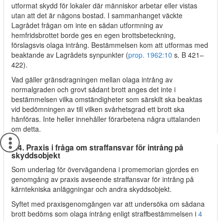
utformat skydd för lokaler där människor arbetar eller vistas
utan att det är någons bostad. I sammanhanget väckte
Lagrådet frågan om inte en sådan utformning av
hemfridsbrottet borde ges en egen brottsbeteckning,
förslagsvis olaga intrång. Bestämmelsen kom att utformas med
beaktande av Lagrådets synpunkter (
prop. 1962:10
s. B 421–
422).
Vad gäller gränsdragningen mellan olaga intrång av
normalgraden och grovt sådant brott anges det inte i
bestämmelsen vilka omständigheter som särskilt ska beaktas
vid bedömningen av till vilken svårhetsgrad ett brott ska
hänföras. Inte heller innehåller förarbetena några uttalanden
om detta.
4.4. Praxis i fråga om straffansvar för intrång på
skyddsobjekt
Som underlag för övervägandena i promemorian gjordes en
genomgång av praxis avseende straffansvar för intrång på
kärntekniska anläggningar och andra skyddsobjekt.
Syftet med praxisgenomgången var att undersöka om sådana
brott bedöms som olaga intrång enligt straffbestämmelsen i
4