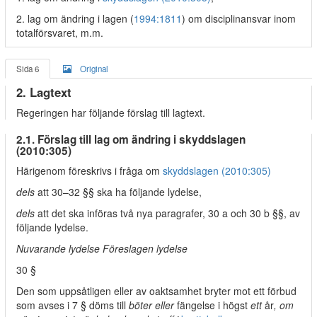
2. lag om ändring i lagen (
1994:1811
) om disciplinansvar inom
totalförsvaret, m.m.
Sida 6
Original
2. Lagtext
Regeringen har följande förslag till lagtext.
2.1. Förslag till lag om ändring i skyddslagen
(2010:305)
Härigenom föreskrivs i fråga om
skyddslagen (2010:305)
dels
att 30–32 §§ ska ha följande lydelse,
dels
att det ska införas två nya paragrafer, 30 a och 30 b §§, av
följande lydelse.
Nuvarande lydelse Föreslagen lydelse
30 §
Den som uppsåtligen eller av oaktsamhet bryter mot ett förbud
som avses i 7 § döms till
böter eller
fängelse i högst
ett
år
, om