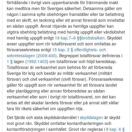
förhållande i övrigt vars uppenbarande för främmande makt
kan medföra men för Sveriges säkerhet. Detsamma gäller om
någon i samma syfte obehörigen framställer eller tar befattning
med en skrift, en teckning eller ett annat föremål som innefattar
en sådan uppgift. Annat röjande av hemliga uppgifter kan
utgöra obehörig befattning med hemlig uppgift eller vårdslöshet
med hemlig uppgift enligt
19 kap.
7
–
9 §§
brottsbalken
. Skyddet
avser uppgifter som rör totalförsvaret och som omfattas av
försvarssekretess enligt
15 kap. 2 § offentlighets- och
sekretesslagen (2009:400)
. Begreppet totalförsvar definieras i
1 §
lagen (
1992:1403
) om totalförsvar och höjd beredskap.
Totalförsvar är verksamhet som behövs för att förbereda
Sverige för krig och består av militär verksamhet (militärt
försvar) och civil verksamhet (civilt försvar). Försvarssekretess
gäller för uppgift som rör verksamhet för att försvara landet
eller planläggning eller annan förberedelse av sådan
verksamhet eller som i övrigt rör totalförsvaret, om det kan
antas att det skadar landets försvar eller på annat sätt vållar
fara för rikets säkerhet om uppgiften röjs.
Det fjärde och sista skyddsändamålet i
skyddslagen
är skydd
mot grovt rån. Skyddet omfattar kontanthanteringen och
kontantförsörjningen i samhället. Grovt rån regleras i
8 kap. 6 §