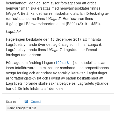
betänkandet i den del som avser förslaget om att ordet
hemvärnsmän ska ersättas med hemvärnssoldater finns i
bilaga 4
. Betänkandet har remissbehandlats. En förteckning av
remissinstanserna finns i
bilaga 5.
Remissvaren finns
tillgängliga i Försvarsdepartementet (Fö2014/01911/MFI).
Lagrådet
Regeringen beslutade den 13 december 2017 att inhämta
Lagrådets yttrande över det lagförslag som finns i
bilaga 6
.
Lagrådets yttrande finns i
bilaga 7
. Lagrådet har lämnat
förslaget utan erinran.
Förslaget om ändring i lagen (
1994:1811
) om disciplinansvar
inom totalförsvaret, m.m. saknar samband med propositionens
övriga förslag och är endast av språklig karaktär. Lagförslaget
är författningstekniskt och i övrigt av sådan beskaffenhet att
Lagrådets hörande skulle sakna betydelse. Lagrådets yttrande
har därför inte inhämtats i den delen.
Sida 10
Original
Hänvisningar till S3