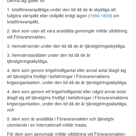
Denna lag gäller för
1. totalförsvarspliktiga under den tid då de är skyldiga att
fullgöra värnplikt eller civilplikt enligt lagen (
1994:1809
) om
totalförsvarsplikt,
2. dem som utan att vara anställda genomgår militär utbildning
vid Försvarsmakten,
3.
hemvärnsmän
under den tid då de är tjänstgöringsskyldiga,
3.
hemvärnssoldater
under den tid då de är
tjänstgöringsskyldiga,
4. dem som genom krigsfrivilligavtal eller annat avtal åtagit sig
att tjänstgöra frivilligt i befattningar i Försvarsmaktens
krigsorganisation, under den tid då de är tjänstgöringsskyldiga,
4. dem som genom
ett
krigsfrivilligavtal eller
något
annat avtal
åtagit sig att tjänstgöra frivilligt i befattningar i Försvarsmaktens
krigsorganisation, under den tid då de är tjänstgöringsskyldiga,
och
5. dem som är anställda i Försvarsmakten och tjänstgör
utomlands i en internationell militär insats.
För dem som genomgår militär utbildning vid Försvarsmakten