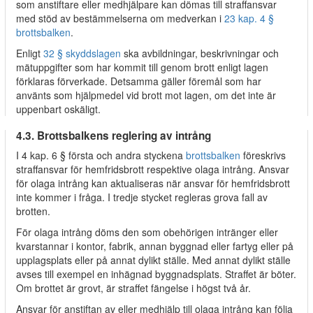
som anstiftare eller medhjälpare kan dömas till straffansvar
med stöd av bestämmelserna om medverkan i
23 kap. 4 §
brottsbalken
.
Enligt
32 § skyddslagen
ska avbildningar, beskrivningar och
mätuppgifter som har kommit till genom brott enligt lagen
förklaras förverkade. Detsamma gäller föremål som har
använts som hjälpmedel vid brott mot lagen, om det inte är
uppenbart oskäligt.
4.3. Brottsbalkens reglering av intrång
I 4 kap. 6 § första och andra styckena
brottsbalken
föreskrivs
straffansvar för hemfridsbrott respektive olaga intrång. Ansvar
för olaga intrång kan aktualiseras när ansvar för hemfridsbrott
inte kommer i fråga. I tredje stycket regleras grova fall av
brotten.
För olaga intrång döms den som obehörigen intränger eller
kvarstannar i kontor, fabrik, annan byggnad eller fartyg eller på
upplagsplats eller på annat dylikt ställe. Med annat dylikt ställe
avses till exempel en inhägnad byggnadsplats. Straffet är böter.
Om brottet är grovt, är straffet fängelse i högst två år.
Ansvar för anstiftan av eller medhjälp till olaga intrång kan följa