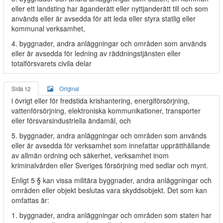
eller ett landsting har äganderätt eller nyttjanderätt till och som
används eller är avsedda för att leda eller styra statlig eller
kommunal verksamhet,
4. byggnader, andra anläggningar och områden som används
eller är avsedda för ledning av räddningstjänsten eller
totalförsvarets civila delar
Sida 12
Original
i övrigt eller för fredstida krishantering, energiförsörjning,
vattenförsörjning, elektroniska kommunikationer, transporter
eller försvarsindustriella ändamål, och
5. byggnader, andra anläggningar och områden som används
eller är avsedda för verksamhet som innefattar upprätthållande
av allmän ordning och säkerhet, verksamhet inom
kriminalvården eller Sveriges försörjning med sedlar och mynt.
Enligt 5 § kan vissa militära byggnader, andra anläggningar och
områden eller objekt beslutas vara skyddsobjekt. Det som kan
omfattas är:
1. byggnader, andra anläggningar och områden som staten har