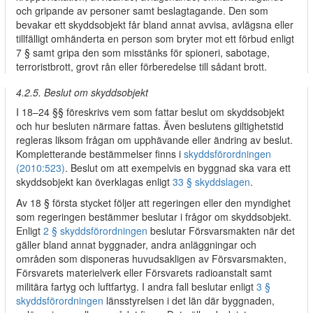
och gripande av personer samt beslagtagande. Den som
bevakar ett skyddsobjekt får bland annat avvisa, avlägsna eller
tillfälligt omhänderta en person som bryter mot ett förbud enligt
7 § samt gripa den som misstänks för spioneri, sabotage,
terroristbrott, grovt rån eller förberedelse till sådant brott.
4.2.5. Beslut om skyddsobjekt
I 18–24 §§ föreskrivs vem som fattar beslut om skyddsobjekt
och hur besluten närmare fattas. Även beslutens giltighetstid
regleras liksom frågan om upphävande eller ändring av beslut.
Kompletterande bestämmelser finns i
skyddsförordningen
(2010:523)
. Beslut om att exempelvis en byggnad ska vara ett
skyddsobjekt kan överklagas enligt
33 § skyddslagen
.
Av 18 § första stycket följer att regeringen eller den myndighet
som regeringen bestämmer beslutar i frågor om skyddsobjekt.
Enligt
2 § skyddsförordningen
beslutar Försvarsmakten när det
gäller bland annat byggnader, andra anläggningar och
områden som disponeras huvudsakligen av Försvarsmakten,
Försvarets materielverk eller Försvarets radioanstalt samt
militära fartyg och luftfartyg. I andra fall beslutar enligt
3 §
skyddsförordningen
länsstyrelsen i det län där byggnaden,