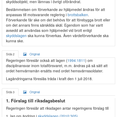
skyddsobjekt, men lämnas i övrigt oförändrat.
Bestämmelsen om förverkande av hjälpmedel ändras för att
anpassas till motsvarande reglering i
brottsbalken
.
Förverkande får ske om det behövs för att förebygga brott eller
om det annars finns särskilda skäl. Egendom som har varit
avsedd att användas som hjälpmedel vid brott enligt
skyddslagen
ska kunna förverkas. Även värdeförverkande ska
kunna ske.
Sida 2
Original
Regeringen föreslår också att lagen (
1994:1811
) om
disciplinansvar inom totalförsvaret, m.m. ändras på så sätt att
ordet hemvärnsmän ersätts med ordet hemsvärnssoldater.
Lagändringarna föreslås träda i kraft den 1 juli 2018.
Sida 3
Original
1. Förslag till riksdagsbeslut
Regeringen föreslår att riksdagen antar regeringens förslag till
1. lag om ändring i
skyddslagen (2010:305)
,