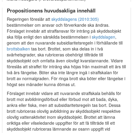
Propositionens huvudsakliga innehåll
Regeringen föreslår att
skyddslagens (2010:305)
bestämmelser om ansvar och förverkande ska ändras.
Förslaget innebär att straffansvar för intrång på skyddsobjekt
ska följa enligt den särskilda bestämmelsen i
skyddslagen
,
genom att den nuvarande subsidiaritetsregeln i förhållande till
brottsbalken
tas bort. Brottet, som ska delas in i två
svårhetsgrader, ska rubriceras obehörigt tillträde till
skyddsobjekt och omfatta även olovligt kvarstannande. Vidare
föreslås att straffet för intrång ska höjas från maximalt ett års till
två års fängelse. Böter ska inte längre ingå i straffskalan för
brott av normalgraden. För ringa brott ska böter eller fängelse i
högst sex månader kunna dömas ut.
Förslaget innebär vidare att nuvarande straffskala behålls för
brott mot avbildningsförbud eller förbud mot att bada, dyka,
ankra eller fiska, men att subsidiaritetsregeln tas bort. Dessa
brott rubriceras olovlig avbildning av skyddsobjekt respektive
olovlig vattenaktivitet inom skyddsobjekt. Brottet att lämna
oriktiga eller vilseledande uppgifter för att få tillträde till ett
skyddsobjekt rubriceras lämnande av osann uppgift vid