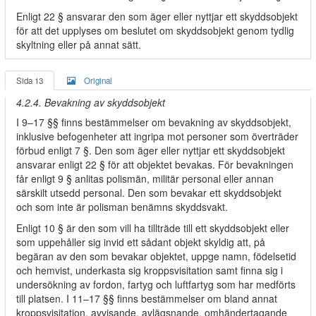
Enligt 22 § ansvarar den som äger eller nyttjar ett skyddsobjekt
för att det upplyses om beslutet om skyddsobjekt genom tydlig
skyltning eller på annat sätt.
Sida 13
Original
4.2.4. Bevakning av skyddsobjekt
I 9–17 §§ finns bestämmelser om bevakning av skyddsobjekt,
inklusive befogenheter att ingripa mot personer som överträder
förbud enligt 7 §. Den som äger eller nyttjar ett skyddsobjekt
ansvarar enligt 22 § för att objektet bevakas. För bevakningen
får enligt 9 § anlitas polismän, militär personal eller annan
särskilt utsedd personal. Den som bevakar ett skyddsobjekt
och som inte är polisman benämns skyddsvakt.
Enligt 10 § är den som vill ha tillträde till ett skyddsobjekt eller
som uppehåller sig invid ett sådant objekt skyldig att, på
begäran av den som bevakar objektet, uppge namn, födelsetid
och hemvist, underkasta sig kroppsvisitation samt finna sig i
undersökning av fordon, fartyg och luftfartyg som har medförts
till platsen. I 11–17 §§ finns bestämmelser om bland annat
kroppsvisitation, avvisande, avlägsnande, omhändertagande