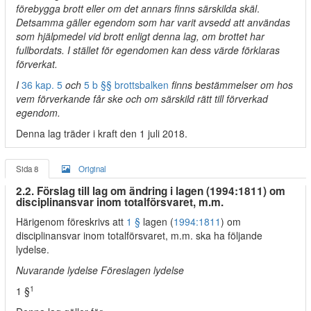
förebygga brott eller om det annars finns särskilda skäl
.
Detsamma gäller egendom som har varit avsedd att användas
som hjälpmedel vid brott enligt denna lag, om brottet har
fullbordats. I stället för egendomen kan dess värde förklaras
förverkat.
I
36 kap.
5
och
5 b §§
brottsbalken
finns bestämmelser om hos
vem förverkande får ske och om särskild rätt till förverkad
egendom.
Denna lag träder i kraft den 1 juli 2018.
Sida 8
Original
2.2. Förslag till lag om ändring i lagen (1994:1811) om
disciplinansvar inom totalförsvaret, m.m.
Härigenom föreskrivs att
1 §
lagen (
1994:1811
) om
disciplinansvar inom totalförsvaret, m.m. ska ha följande
lydelse.
Nuvarande lydelse Föreslagen lydelse
1
1 §