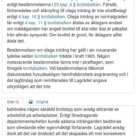
enligt bestämmelserna i
23 kap. 4 § brottsbalken
. Försök,
förberedelse och stämpling till olaga intrång är inte straffbelagt
enligt
4 kap. 10 § brottsbalken
. Olaga intrång av normalgraden
får enligt
4 kap. 11 § brottsbalken
åtalas av åklagare endast
om målsäganden har angett brottet till åtal eller åtal är påkallat
från allmän synpunkt. Om brottet är grovt, får åklagare alltid
åtala det.
Bestämmelsen om olaga intrång har gällt i sin nuvarande
lydelse sedan
brottsbalken
trädde i kraft 1965. Någon
motsvarande bestämmelse fanns inte i strafflagen, som
föregick
brottsbalken
. Vid bestämmelsens tillkomst
diskuterades huvudsakligen hemfridsbrottets avgränsning och i
det lagförslag som remitterades till Lagrådet angavs
uttryckligen att det inte
Sida 15
Original
behövdes någon särskild brottstyp som avsåg störande av
arbetsfrid på arbetsplatser. Enligt föredragande
departementschefen kunde sådana intränganden bedömas
som ofredande eller egenmäktigt förfarande. Lagrådet ansåg
dock att det var önskvärt att det skapades ett mer konsekvent