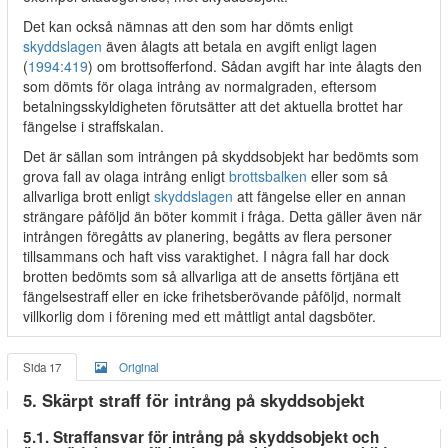
Det kan också nämnas att den som har dömts enligt
skyddslagen
även ålagts att betala en avgift enligt lagen
(
1994:419
) om brottsofferfond. Sådan avgift har inte ålagts den
som dömts för olaga intrång av normalgraden, eftersom
betalningsskyldigheten förutsätter att det aktuella brottet har
fängelse i straffskalan.
Det är sällan som intrången på skyddsobjekt har bedömts som
grova fall av olaga intrång enligt
brottsbalken
eller som så
allvarliga brott enligt
skyddslagen
att fängelse eller en annan
strängare påföljd än böter kommit i fråga. Detta gäller även när
intrången föregåtts av planering, begåtts av flera personer
tillsammans och haft viss varaktighet. I några fall har dock
brotten bedömts som så allvarliga att de ansetts förtjäna ett
fängelsestraff eller en icke frihetsberövande påföljd, normalt
villkorlig dom i förening med ett måttligt antal dagsböter.
Sida 17
Original
5. Skärpt straff för intrång på skyddsobjekt
5.1. Straffansvar för intrång på skyddsobjekt och