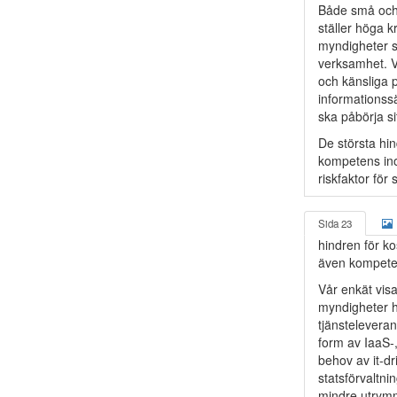
Både små och 
ställer höga k
myndigheter s
verksamhet. V
och känsliga 
informationssä
ska påbörja si
De största hin
kompetens ino
riskfaktor för
Sida 23
hindren för ko
även kompeten
Vår enkät visa
myndigheter ha
tjänstelevera
form av IaaS-
behov av it-dr
statsförvaltni
mindre utrymm