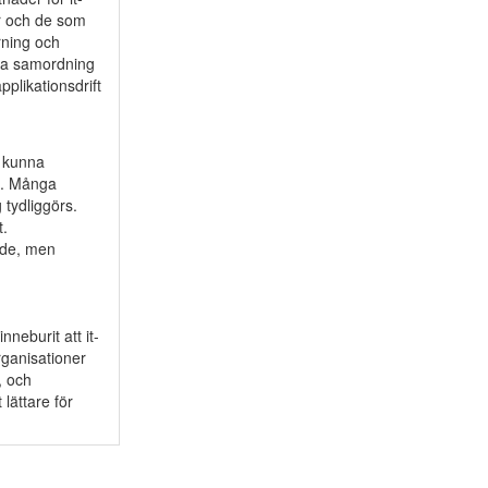
er och de som
rning och
nna samordning
pplikationsdrift
t kunna
gi. Många
 tydliggörs.
t.
nde, men
neburit att it-
rganisationer
, och
lättare för