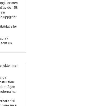
ppgifter som
ent av de 158
 sin
e uppgifter
börjat eller
nad av
s som en
seffekter men
Många
nster från
nder någon
heterna har
a
hallar till
ader för it-