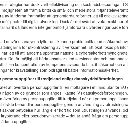
rs strategier har dock varit effektivisering och kostnadsbesparingar. I S
möjligheten att främja brittiska små- och medelstora it-tjänsteleveran
a av länderna framhåller att genomförda reformer lett till effektiviseri
e möjligheter till digital utveckling. Dock är det svårt att veta exakt hur ef
har varit då länderna inte genomfört jämförbara utvärderingar både för
er i omvärldsanalysen lyfter en liknande problematik med osäkerhet a
tsättningarna för utkontraktering av it-verksamhet. Ett ökat fokus på inf
har lett till att länderna upprättat nationella cybersäkerhetsmyndighete
ra. Det är möjligt att båda ansatser med servicecenter och marknadsp
ett till en koncentration av kompetens avseende bl.a. it-säkerhet och at
ningar för kravställning som bidragit till bättre informationssäkerhet.
v personuppgifter till tredjeland enligt dataskyddsförordningen
llåtet att överföra personuppgifter till en mottagare i ett land utanför E
å någon av de grunder som anges i kapitel V i dataskyddsförordningen
en överföring av personuppgifter till tredjeland när en personuppgiftsansv
sbiträde behandlar personuppgifter genom användning av utrustning so
et saknar betydelse hur lång eller kort tid som utrustningen används, o
r krypterade eller pseudonymiserade – det är ändå fråga om personupp
sådana uppgifter.