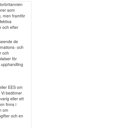
torbritannien
törer som
ng, men framför
fektiva
e och efter
vseende de
ormations- och
r och
latser för
t upphandling
U eller EES om
. Vi bedömer
arig eller ett
m finns i
ch om
gifter och en