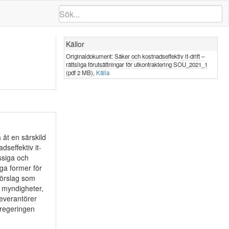
Källor
Originaldokument:
Säker och kostnadseffektiv it-drift –
rättsliga förutsättningar för utkontraktering SOU_2021_1
(pdf 2 MB)
,
Källa
åt en särskild
seffektiv it-
ssiga och
iga former för
sförslag som
a myndigheter,
leverantörer
 regeringen