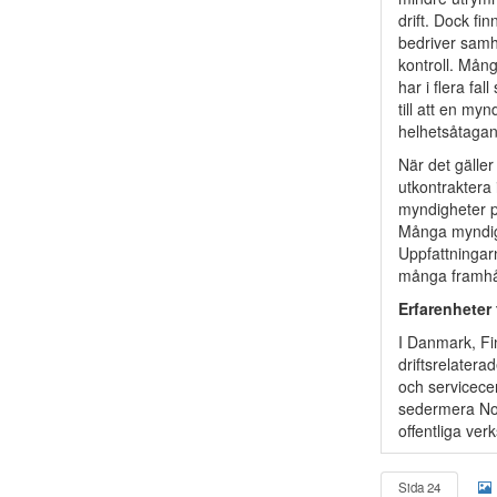
drift. Dock fi
bedriver samh
kontroll. Mån
har i flera fal
till att en my
helhetsåtaga
När det gälle
utkontraktera 
myndigheter pe
Många myndigh
Uppfattningar
många framhåll
Erfarenheter 
I Danmark, Fin
driftsrelatera
och servicecen
sedermera Norg
offentliga ver
Sida 24