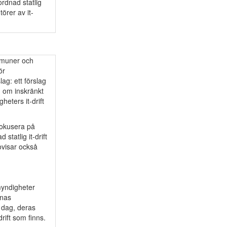
ordnad statlig
törer av it-
ommuner och
ör
lag: ett förslag
g om inskränkt
heters it-drift
fokusera på
statlig it-drift
ovisar också
 myndigheter
rnas
i dag, deras
drift som finns.