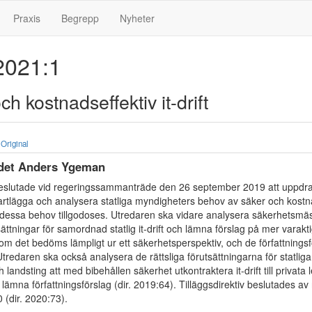
Praxis
Begrepp
Nyheter
021:1
h kostnadseffektiv it-drift
Original
rådet Anders Ygeman
slutade vid regeringssammanträde den 26 september 2019 att uppdra 
artlägga och analysera statliga myndigheters behov av säker och kostnad
r dessa behov tillgodoses. Utredaren ska vidare analysera säkerhetsmä
tsättningar för samordnad statlig it-drift och lämna förslag på mer varakt
, om det bedöms lämpligt ur ett säkerhetsperspektiv, och de författning
Utredaren ska också analysera de rättsliga förutsättningarna för statlig
andsting att med bibehållen säkerhet utkontraktera it-drift till privata 
lämna författningsförslag (dir. 2019:64). Tilläggsdirektiv beslutades av
0 (dir. 2020:73).