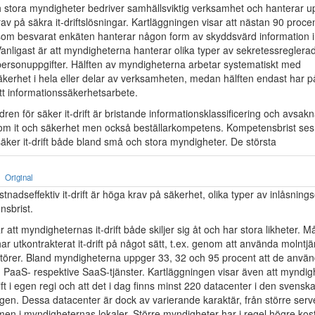
stora myndigheter bedriver samhällsviktig verksamhet och hanterar u
rav på säkra it-driftslösningar. Kartläggningen visar att nästan 90 proc
om besvarat enkäten hanterar någon form av skyddsvärd information i
anligast är att myndigheterna hanterar olika typer av sekretessreglerad
personuppgifter. Hälften av myndigheterna arbetar systematiskt med
kerhet i hela eller delar av verksamheten, medan hälften endast har på
tt informationssäkerhetsarbete.
dren för säker it-drift är bristande informationsklassificering och avsak
m it och säkerhet men också beställarkompetens. Kompetensbrist se
 säker it-drift både bland små och stora myndigheter. De största
Original
stnadseffektiv it-drift är höga krav på säkerhet, olika typer av inlåsning
sbrist.
r att myndigheternas it-drift både skiljer sig åt och har stora likheter. 
r utkontrakterat it-drift på något sätt, t.ex. genom att använda molntjä
ntörer. Bland myndigheterna uppger 33, 32 och 95 procent att de anvä
, PaaS- respektive SaaS-tjänster. Kartläggningen visar även att myndig
ift i egen regi och att det i dag finns minst 220 datacenter i den svensk
ngen. Dessa datacenter är dock av varierande karaktär, från större server
en i myndigheternas lokaler. Större myndigheter har i regel högre kostn