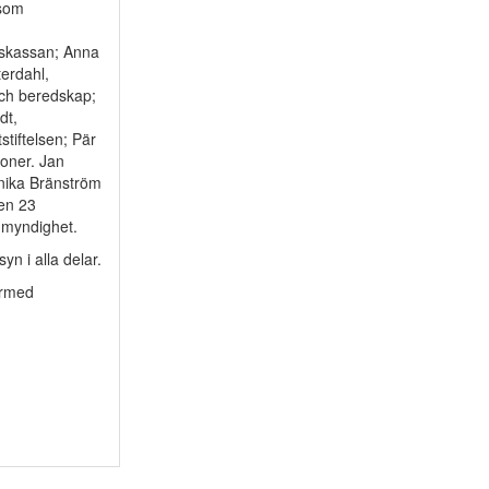
 som
gskassan; Anna
erdahl,
och beredskap;
dt,
tiftelsen; Pär
oner. Jan
nnika Bränström
en 23
 myndighet.
yn i alla delar.
ärmed