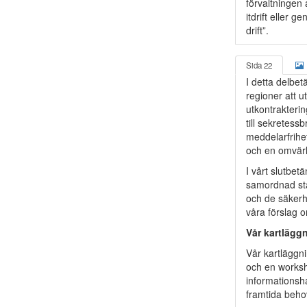
förvaltningen 
itdrift eller g
drift”.
Sida 22
I detta delbe
regioner att ut
utkontraktering
till sekretess
meddelarfrihet
och en omvärl
I vårt slutbe
samordnad stat
och de säkerhe
våra förslag o
Vår kartläggn
Vår kartläggni
och en worksh
informationsha
framtida behov