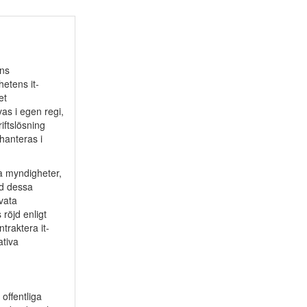
ens
hetens it-
et
vas i egen regi,
iftslösning
hanteras i
ga myndigheter,
nd dessa
ivata
röjd enligt
traktera it-
ativa
 offentliga