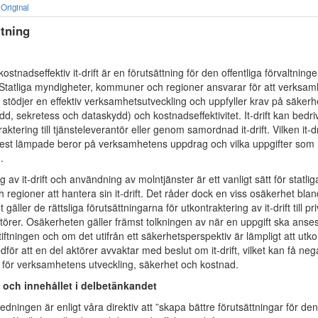
Original
tning
ostnadseffektiv it-drift är en förutsättning för den offentliga förvaltning
. Statliga myndigheter, kommuner och regioner ansvarar för att verksam
r stödjer en effektiv verksamhetsutveckling och uppfyller krav på säkerh
d, sekretess och dataskydd) och kostnadseffektivitet. It-drift kan bedri
ktering till tjänsteleverantör eller genom samordnad it-drift. Vilken it-dr
st lämpade beror på verksamhetens uppdrag och vilka uppgifter som 
.
g av it-drift och användning av molntjänster är ett vanligt sätt för statli
regioner att hantera sin it-drift. Det råder dock en viss osäkerhet bla
 gäller de rättsliga förutsättningarna för utkontraktering av it-drift till pr
törer. Osäkerheten gäller främst tolkningen av när en uppgift ska anses 
iftningen och om det utifrån ett säkerhetsperspektiv är lämpligt att utkon
edför att en del aktörer avvaktar med beslut om it-drift, vilket kan få neg
för verksamhetens utveckling, säkerhet och kostnad.
 och innehållet i delbetänkandet
edningen är enligt våra direktiv att ”skapa bättre förutsättningar för den