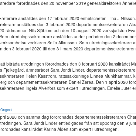
utredare förordnades den 20 november 2019 generaldirektören Anneli
eterare anställdes den 17 februari 2020 enhetschefen Tina J Nilsson
reterare anställdes den 3 februari 2020 departementssekreteraren Ale
020 rådmannen Nils Sjöblom och den 10 augusti 2020 verksjuristen Ev
Som utredningssekreterare anställdes under perioden den 2 december 
 verksamhetsutvecklaren Sofia Allansson. Som utredningssekreterare a
n den 3 februari 2020 till den 31 mars 2020 departementssekreteraren
att biträda utredningen förordnades den 3 februari 2020 kanslirådet M
ils Fjelkegård, ämnesrådet Sara Jendi Linder, departementssekreterare
sekreteraren Helen Kasström, rättssakkunnige Linnea Munkhammar, ka
erg och departementssekreteraren Daniel Zerea. Den 1 april 2020 fö
ekreteraren Ingela Alverfors som expert i utredningen. Emelie Juter e
Original
pril 2020 och samma dag förordnades departementssekreteraren Char
utredningen. Sara Jendi Linder entledigades från sitt uppdrag den 9 jun
ordnades kanslirådet Karina Aldén som expert i utredningen.