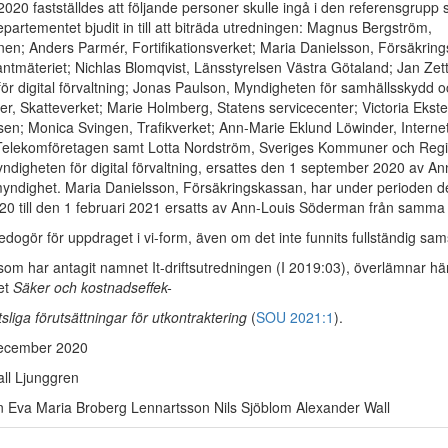
020 fastställdes att följande personer skulle ingå i den referensgrupp
epartementet bjudit in till att biträda utredningen: Magnus Bergström,
nen; Anders Parmér, Fortifikationsverket; Maria Danielsson, Försäkrin
ntmäteriet; Nichlas Blomqvist, Länsstyrelsen Västra Götaland; Jan Zett
ör digital förvaltning; Jonas Paulson, Myndigheten för samhällsskydd 
r, Skatteverket; Marie Holmberg, Statens servicecenter; Victoria Ekste
sen; Monica Svingen, Trafikverket; Ann-Marie Eklund Löwinder, Internets
Telekomföretagen samt Lotta Nordström, Sveriges Kommuner och Regi
yndigheten för digital förvaltning, ersattes den 1 september 2020 av A
ndighet. Maria Danielsson, Försäkringskassan, har under perioden d
0 till den 1 februari 2021 ersatts av Ann-Louis Söderman från samma
dogör för uppdraget i vi-form, även om det inte funnits fullständig sams
som har antagit namnet It-driftsutredningen (I 2019:03), överlämnar h
et
Säker och kostnadseffek-
rättsliga förutsättningar för utkontraktering
(
SOU 2021:1
).
december 2020
ll Ljunggren
on Eva Maria Broberg Lennartsson Nils Sjöblom Alexander Wall