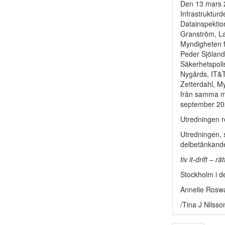
Den 13 mars 2
Infrastrukturd
Datainspektio
Granström, La
Myndigheten f
Peder Sjölande
Säkerhetspoli
Nygårds, IT&
Zetterdahl, M
från samma my
september 202
Utredningen re
Utredningen, 
delbetänkand
tiv it-drift – 
Stockholm i 
Annelie Roswa
/Tina J Nilss