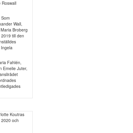
e Roswall
. Som
xander Wall,
a Maria Broberg
2019 till den
nställdes
 Ingela
aria Fahlén,
n Emelie Juter,
nslirådet
rordnades
ntledigades
lotte Koutras
i 2020 och