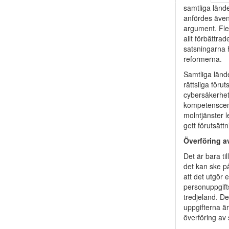
samtliga lände
anfördes även 
argument. Fler
allt förbättrad
satsningarna 
reformerna.
Samtliga länd
rättsliga föru
cybersäkerhet 
kompetenscent
molntjänster l
gett förutsätt
Överföring a
Det är bara ti
det kan ske p
att det utgör 
personuppgift
tredjeland. D
uppgifterna ä
överföring av 