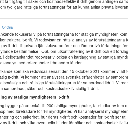
att få tillgång till säker och kostnadseffektiv it-drift genom antingen sam
enom tydligare rättsliga förutsättningar för att kunna anlita privata leveran
Original
tänkande fokuserar vi på förutsättningarna för statliga myndigheter, k
kontraktera it-drift. Vi redovisar en rättslig analys av förutsättningarna f
 av it-drift till privata tjänsteleverantörer och lämnar två författningsförs
brytande bestämmelse i OSL om utkontraktering av it-drift och ett försla
. I delbetänkandet redovisar vi också en kartläggning av statliga myndig
dsanalys med erfarenheter från andra länder.
tänkande som ska redovisas senast den 15 oktober 2021 kommer vi att 
lig it-drift. Vi kommer att analysera svenska erfarenheter av samordnad 
tsmässiga och rättsliga förutsättningarna för samordnad itdrift. Vi red
m samordnad, säker och kostnadseffektiv statlig it-drift.
ing av statliga myndigheters it-drift
ng bygger på en enkät till 200 statliga myndigheter, fallstudier av fem
op med företrädare för 16 myndigheter. Vi har analyserat myndighete
ntering och säkerhet, hur deras it-drift och kostnader för it-drift ser ut 
 av it-drift och vilka eventuella hinder för säker och kostnadseffektiv it-