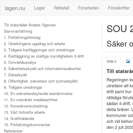
lagen.nu
Lagar
Rättsfall
Förarbeten
Föreskrifter
SOU 2
Till statsrådet Anders Ygeman
Sammanfattning
1. Författningsförslag
Säker oc
2. Utredningens uppdrag och arbete
3. Tidigare kartläggningar och utredningar
4. Kartläggning av statliga myndigheters it-drift
Sida 3
5. Omvärldsanalys
6. Säkerhetsskydd och informationssäkerhet
Till stats
7. Dataskydd
Regeringen be
8. Offentlighet, sekretess och tystnadsplikt
utredare att k
9. Tidigare utredningar
drift samt hu
10. En sekretessbrytande bestämmelse
rättsliga föru
11. En inskränkt meddelarfrihet
sådan it-drift
12. Konsekvensutredning
detta kräver. 
13. Vårt fortsatta arbete
kommuner och l
14. Ikraftträdande
och vid behov 
15. Författningskommentar
den 2 juli 202
Referenser