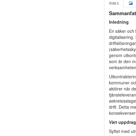
Sida 5
Sammanfat
Inledning
En säker och k
digitalisering
driftslösninga
(säkerhetsskyd
genom utkontra
som är den me
verksamheten
Utkontrakterin
kommuner och 
aktörer när det
tjänsteleveran
sekretesslagst
drift. Detta m
konsekvenser 
Vårt uppdrag
Syftet med utr