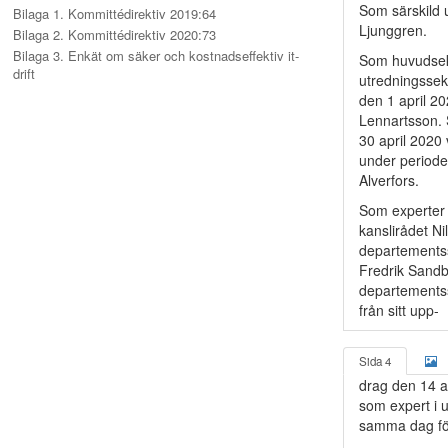
Som särskild 
Bilaga 1. Kommittédirektiv 2019:64
Ljunggren.
Bilaga 2. Kommittédirektiv 2020:73
Bilaga 3. Enkät om säker och kostnadseffektiv it-
Som huvudsekr
drift
utredningssek
den 1 april 2
Lennartsson. 
30 april 2020
under periode
Alverfors.
Som experter 
kanslirådet N
departements
Fredrik Sandb
departementss
från sitt upp-
Sida 4
drag den 14 a
som expert i 
samma dag för