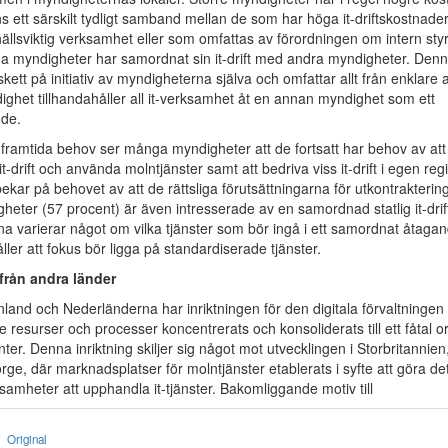
nns ett särskilt tydligt samband mellan de som har höga it-driftskostnad
ällsviktig verksamhet eller som omfattas av förordningen om intern sty
ga myndigheter har samordnat sin it-drift med andra myndigheter. De
l skett på initiativ av myndigheterna själva och omfattar allt från enklare a
ndighet tillhandahåller all it-verksamhet åt en annan myndighet som ett
nde.
r framtida behov ser många myndigheter att de fortsatt har behov av at
it-drift och använda molntjänster samt att bedriva viss it-drift i egen re
kar på behovet av att de rättsliga förutsättningarna för utkontraktering
eter (57 procent) är även intresserade av en samordnad statlig it-drif
na varierar något om vilka tjänster som bör ingå i ett samordnat åtaga
er att fokus bör ligga på standardiserade tjänster.
från andra länder
land och Nederländerna har inriktningen för den digitala förvaltningen in
de resurser och processer koncentrerats och konsoliderats till ett fåtal o
ter. Denna inriktning skiljer sig något mot utvecklingen i Storbritannien
e, där marknadsplatser för molntjänster etablerats i syfte att göra det 
ksamheter att upphandla it-tjänster. Bakomliggande motiv till
Original