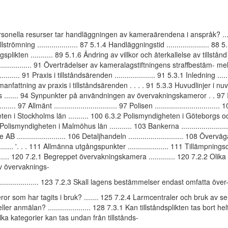
rsonella resurser tar handläggningen av kameraärendena i anspråk? ......
strömning .................... 87 5.1.4 Handläggningstid ..................... 8
splikten ........... 89 5.1.6 Ändring av villkor och återkallelse av tillstå
................ 91 Överträdelser av kameralagstiftningens straffbestäm- me
.............. 91 Praxis i tillståndsärenden .................... 91 5.3.1 Inledning ........
nfattning av praxis i tillståndsärenden . . . . 91 5.3.3 Huvudlinjer i n
is ....... 94 Synpunkter på användningen av övervakningskameror . . 97 
........... 97 Allmänt ............................... 97 Polisen ...............................
en i Stockholms län .......... 100 6.3.2 Polismyndigheten i Göteborgs o
Polismyndigheten i Malmöhus län ........... 103 Bankerna .......................
B ........................ 106 Detaljhandeln ........................... 108 Över
......... '. . . 111 Allmänna utgångspunkter .................... 111 Tillämpnin
........ 120 7.2.1 Begreppet övervakningskamera ............. 120 7.2.2 Olik
v övervaknings-
.................... 123 7.2.3 Skall lagens bestämmelser endast omfatta över
r som har tagits i bruk? ....... 125 7.2.4 Larmcentraler och bruk av sens
ller anmälan? ..................... 128 7.3.1 Kan tillståndsplikten tas bort helt
ilka kategorier kan tas undan från tillstånds-