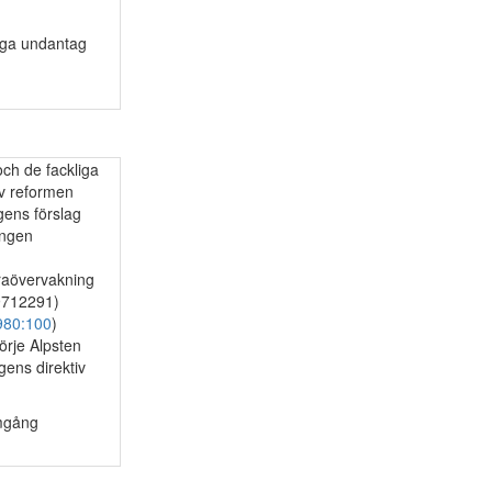
Övriga undantag
ch de fackliga
g av reformen
ingens förslag
ningen
aövervakning
19712291)
980:100
)
v Börje Alpsten
ingens direktiv
omgång