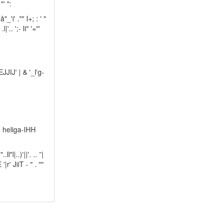
 "' ":
"_'i' ."" I+; : ' "
l|'.. ';- Ii" '="'
 _EJJIJ' | & '_l'g-
Frå' heliga-IHH
.ll"l|..)'||'. .. ”|
HE '|r' JiiT - " . ""