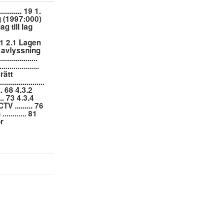
......... 19 1.
ag (1997:000)
ag till lag
.. 31 2.1 Lagen
v avlyssning
..............
.............
rätt
..................
... 68 4.3.2
... 73 4.3.4
V ......... 76
.......... 81
r