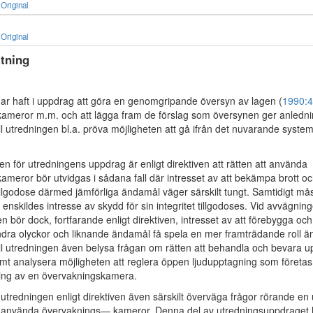
Original
Original
tning
ar haft i uppdrag att göra en genomgripande översyn av lagen (
1990:
ameror m.m. och att lägga fram de förslag som översynen ger anledning 
ll utredningen bl.a. pröva möjligheten att gå ifrån det nuvarande syst
n för utredningens uppdrag är enligt direktiven att rätten att använda
meror bör utvidgas i sådana fall där intresset av att bekämpa brott och
tillgodose därmed jämförliga ändamål väger särskilt tungt. Samtidigt mås
 enskildes intresse av skydd för sin integritet tillgodoses. Vid avvägnin
n bör dock, fortfarande enligt direktiven, intresset av att förebygga och
ndra olyckor och liknande ändamål få spela en mer framträdande roll än hi
all utredningen även belysa frågan om rätten att behandla och bevara u
mt analysera möjligheten att reglera öppen ljudupptagning som företa
ng av en övervakningskamera.
l utredningen enligt direktiven även särskilt överväga frågor rörande en 
tt använda övervaknings— kameror. Denna del av utredningsuppdraget h