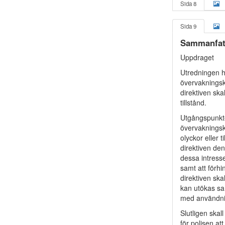
Sida 8
Sida 9
Sammanfat
Uppdraget
Utredningen h
övervakningsk
direktiven ska
tillstånd.
Utgångspunkte
övervakningska
olyckor eller 
direktiven den
dessa intresse
samt att förhi
direktiven sk
kan utökas sa
med användni
Slutligen skal
för polisen a