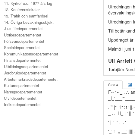
11. Kyrkor o.d. 1977 års lag
Utredningen h
12. Konferenslokaler
övervakningsk
13. Trafik och samfärdsel
Utredningen f
14. Övriga bevakningsobjekt
J ustitiedepartementet
Till betänkand
Utrikesdepartementet
Uppdraget är 
Försvarsdepartementet
Socialdepartementet
Malmö i juni 
Kommunikationsdepartementet
Ulf Arrfelt
Finansdepartementet
Utbildningsdepartementet
Torbjörn Nor
Jordbruksdepartementet
Arbetsmarknadsdepartementet
Sida 4
Kulturdepartementet
Näringsdepartementet
F-- '
- _
. .'. ä
_I_'___""_____'
Civildepartementet
Inrikesdepartementet
.
"
|"' "I" :1' ||.
_ . .. l'I_ | ' ||:"
' | " |” . '. '
'_',i'. ,,-__'|||||.