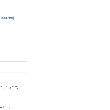
1996:88
).
 " . '|'-.a "."".'| '
..— i.'|._-__ '