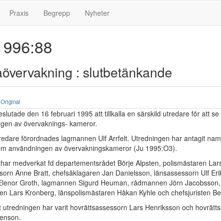
Praxis
Begrepp
Nyheter
996:88
övervakning : slutbetänkande
Original
lutade den 16 februari 1995 att tillkalla en särskild utredare för att se
gen av övervaknings- kameror.
utredare förordnades lagmannen Ulf Arrfelt. Utredningen har antagit na
om användningen av övervakningskameror (Ju 1995:O3).
har medverkat fd departementsrådet Börje Alpsten, polismästaren Lar
sorn Anne Bratt, chefsåklagaren Jan Danielsson, länsassessorn Ulf Eri
n Elenor Groth, lagmannen Sigurd Heuman, rådmannen Jörn Jacobsson,
ten Lars Kronberg, länspolismästaren Håkan Kyhle och chefsjuristen Ber
t utredningen har varit hovrättsassessorn Lars Henriksson och hovrätt
denson.