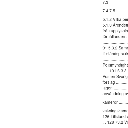
7.3
7.4 7.5
5.1.2 Vilka pe
5.1.3 Ärendetill
från upplysning
förhållanden .
..................
91 5.3.2 Samma
tillståndsprax
...................
Polismyndighet
. . . 101 6.3.3 
Posten Sverige A
förslag ........
lagen .........
användning a
kameror .......
vakningskamero
126 Tillstånd e
. . 128 73.2 V