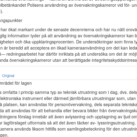
delbetänkandet Polisens användning av övervakningskameror vid för- u
6
).
ångspunkter
n har ökat markant under de senaste decennierna och har nu nått oro
nglig information tyder på att användning av övervakningskameror kan bid
ligheten och öka uppklaringsprocenten. De undersökningar som finns t
en är beredd att acceptera en ökad kameraanvändning om det kan leda 
Ut— redningsarbetet har därför inriktats på att undersöka om det är möjli
vända övervakningskameror utan att berättigade integritetsskyddsintres
Original
mrådet för lagen
s omfatta i princip samma typ av teknisk utrustning som i dag, dvs. del
lektroniska instrument eller därmed jämförbara utrustningar som, utan 
 platsen, kan användas för personövervakning, dels separata teknisk
a att användas för att behandla eller bevara bilder från övervaknings
dningens förslag innebär att även avlyssning och upptagning av ljud om
r lagförslaget utformats så att det även täcker av- lyssningsutrustning
amera används liksom hittills som samlingsbeteckning för den utrustn
agen.