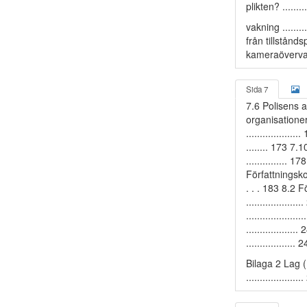
plikten? ......
vakning ........
från tillståndsp
kameraövervak
Sida 7
7.6 Polisens 
organisationerna
................
........ 173 7.
...............
Författningskomm
. . . 183 8.2 Fö
.................
.................
................
.................. 
Bilaga 2 Lag (
...................