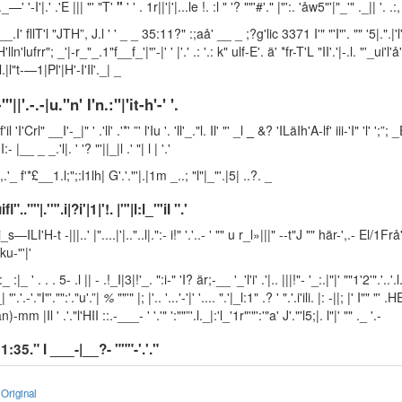
;_._—' '-I'|.' .'E ||| "' "T'
"
' ' . 1r||'|'|...le !. :l " '? ""'#'." |"':. 'åw5"'|"_'" ._|| '. .:,
" __.I' fllT'l "JTH”, J.l ' ' _ _ 35:11?" :;aå' __ _ ;?g'lic 3371 I'" "'I"'. "" '5|.".|'l'å
lln'lufrr"; _'|-r_"_.1"f__f_'|"'-|' ' |'.' .: '.: k" ulf-E'. ä' *fr-T'L "II'.'|-.l. "'_ui'l'å' .
:l.|l"t-—1|Pl'|H'-I'Il'._| _
-"'||'.-.-|u."n' I'n.:"|'it-h'-' '.
'il 'I'Crl" __I'-_|" ' .'ll' .'*' ”' l'Iu '. 'll'_."l. Il' "' _l
_
&? 'ILäIh'A-lf' iii-'I" 'l' ';”;
I:- |__ _ _.'l|. ' '? "'||_|l .' "| l | '.'
5,.'_ f'*£__1.l;";:l1lh| G'.'."'|.|1m _..; "l"|_"'.|5| ..?. _
uifl"..""|.'"'.i|?i'|1|'!. |"'|l:l_"'iI ".'
 j_s—ILI'H-t -|||..' |"....|'|.."..l|.":- i!" '.'..- ' "" u r_l»|||" --t"J "" här-',.- El/1
tku-"'|'
_ :|_ ' . . . 5- .l || - .!_I|3|!'_. ":i-" 'I? är;-__ '_'l'i' .'|.. |||!"- '_:.|"|' ""1'2'".'..'.l.".
| "'.'.-'."I"'."":'."u'.”|
%
""'" |; |'.. '...'-'|' '.... ".'|_l:1" .? ' ".'.i'ili. |: -||; |' I"" "' .
an)-mm |Il ' .'."l'HII ::.-___- ' '.'" ':""”'.l._|:'l_'1r"'"':'"a' J'."'l5;|. l"|' "" ._ '.-
1:35." I ___-|__?- """-'.'."
Original