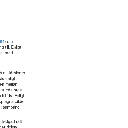
484
) om
till. Enligt
emet med
 att förhindra
te enligt
gen mellan
 utreda brott
ttills. Enligt
pptagna bilder
s i samband
utvidgad rätt
ar delvis