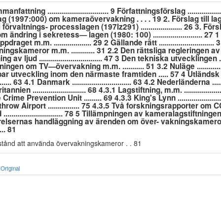
attning ............................... 9 Författningsförslag ...................
 lag (1997:000) om kameraövervakning . . . . 19 2. Förslag till l
örvaltnings- processlagen (197lz291) ..................... 26 3. Försl
 ändring i sekretess— lagen (1980: 100) ......................... 27 1
aget m.m. ................... 29 2 Gällande rätt ..........................
ngskameror m.m. ............ 31 2.2 Den rättsliga regleringen a
av ljud ................................ 47 3 Den tekniska utvecklingen ......
ngen om TV—övervakning m.m. ........... 51 3.2 Nuläge ...................
ar utveckling inom den närmaste framtiden ..... 57 4 Utländsk 
........... 63 4.1 Danmark .............................. 63 4.2 Nederländerna .........
annien ........................... 68 4.3.1 Lagstiftning, m.m. .................
ime Prevention Unit ......... 69 4.3.3 King's Lynn .....................
ow Airport ................ 75 4.3.5 Två forskningsrapporter om CCT
............................. 78 5 Tillämpningen av kameralagstiftningen ..
relsernas handläggning av ärenden om över- vakningskamero
..... 81
llstånd att använda övervakningskameror . . 81
Original