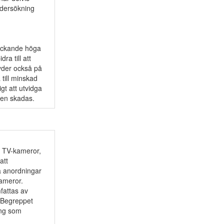
ndersökning
väckande höga
ra till att
yder också på
till minskad
gt att utvidga
sen skadas.
s TV-kameror,
att
a anordningar
kameror.
fattas av
. Begreppet
ing som