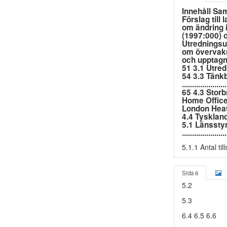
Innehåll Sammanf
Förslag till
om ändring i f
(1997:000) om
Utredningsuppdr
om övervakni
och upptagning 
51 3.1 Utredni
54 3.3 Tänkb
.................
65 4.3 Storbrit
Home Office Cr
London Heathr
4.4 Tyskland .
5.1 Länssty
....................
5.1.1 Antal ti
Sida 6
5.2
5.3
6.4 6.5 6.6