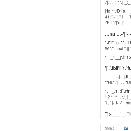
.'|.','.Ill|" '.||_
|'le "' .'D'l &. 
41:"'='.'f".l__ 'H'
:'F'L'l"|'n.|"_'|'
...nu ...-'|'- 
' J"?" 'g'-'.': :Tlf
W ':'" .'oul ".|| '
" '.'_"|__j'.!:'1
'|'.'.lbll'l"1.'f
__-_.';..|..;|.ll-
""HL' .'|. . . "U
' . , _.1. :Fu'fr :
”I? "' "" '.'r.'_|'_
'i', ' |-.I- -" ' m
"];-__ _' _ "1
Sida 5