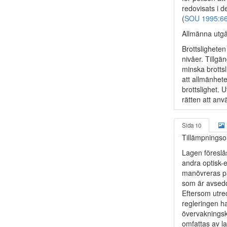
redovisats i 
(
SOU 1995:6
Allmänna utg
Brottslighete
nivåer. Tillgä
minska brotts
att allmänhet
brottslighet. 
rätten att an
Sida 10
Tillämpningso
Lagen föreslå
andra optisk-e
manövreras på
som är avsedd
Eftersom utre
regleringen ha
övervakningsk
omfattas av l