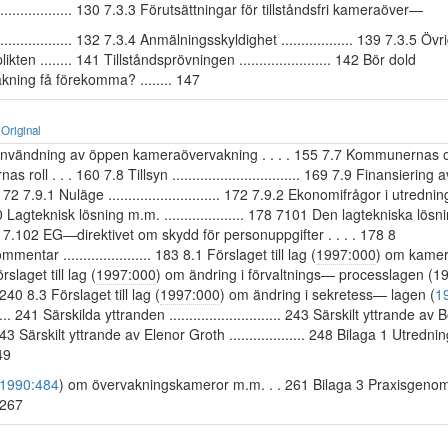
..................... 130 7.3.3 Förutsättningar för tillståndsfri kameraöver—
................... 132 7.3.4 Anmälningsskyldighet .................. 139 7.3.5 
likten ........ 141 Tillståndsprövningen ....................... 142 Bör dold
ning få förekomma? ........ 147
Original
användning av öppen kameraövervakning . . . . 155 7.7 Kommunernas o
s roll . . . 160 7.8 Tillsyn ................................ 169 7.9 Finansierin
.... 172 7.9.1 Nuläge ............................ 172 7.9.2 Ekonomifrågor i utredn
10 Lagteknisk lösning m.m. .................... 178 7101 Den lagtekniska lös
 178 7.102 EG—direktivet om skydd för personuppgifter . . . . 178 8
entar ...................... 183 8.1 Förslaget till lag (
1997:000
) om kamer
rslaget till lag (
1997:000
) om ändring i förvaltnings— processlagen (
.... 240 8.3 Förslaget till lag (
1997:000
) om ändring i sekretess— lagen (
1
........ 241 Särskilda yttranden ............................ 243 Särskilt yttrande a
... 243 Särskilt yttrande av Elenor Groth ................... 248 Bilaga 1 Utredn
249
1990:484
) om övervakningskameror m.m. . . 261 Bilaga 3 Praxisgen
.. 267