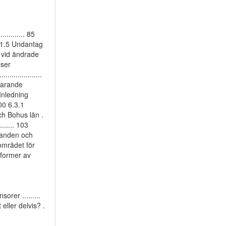
......... 85
8 5.1.5 Undantag
nd vid ändrade
lser
..................
uvarande
Inledning
. 100 6.3.1
ch Bohus län .
....... 103
väganden och
gsområdet för
a former av
-
orer .........
 eller delvis? .