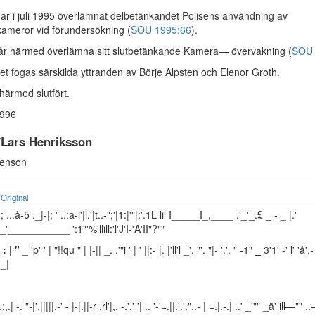
ar i juli 1995 överlämnat delbetänkandet Polisens användning av
ameror vid förundersökning (
SOU 1995:66
).
år härmed överlämna sitt slutbetänkande Kamera— övervakning (
SOU 
et fogas särskilda yttranden av Börje Alpsten och Elenor Groth.
härmed slutfört.
1996
 /Lars Henriksson
denson
Original
n; ...å-5 ._|-|; ' ..:a-i'|i.'|t..-";'|1:|'"|:'.1L lil I_____I_,____ .'_'_.£ _ - _ |.'
___________ ':1"'%'llill:'l'J'I-'A'II"?""
-
: | "
_ 'p' ' | "!!qu " | |-|| _. .'"i ' | ' ||:- |. |'ll'l _'. "'. "|- '.'. " -1"
_
3'1' -' l' 'å'.-
 _|
.;,.| -. "-|'.|||||.-'
-
|-|.||-r .rl'|,. -.'.' '| .. '-'=.||.'.'."..- | =.|.-.| ..' _'"" _ä' ill—"" 