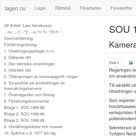
lagen.nu
Lagar
Rättsfall
Förarbeten
Föreskrifter
SOU 1
Ulf Arrfelt /Lars Henriksson
...nu ...-'|'- -"'||'.-.-|u."n' I'n.:"|'it-h'-' '.
Sammanfattning
Kamera
Författningsförslag
1. Utredningsuppdraget m.m.
2. Gällande rätt
Sida 3
3. Den tekniska utvecklingen
Regeringen bes
4. Utländsk rätt
om användnin
5. Tillämpningen av kameralagstift- ningen
6. Synpunkter på användningen av
Till särskild 
övervakningskameror
Utredningen 
7. Överväganden och förslag
Som experter 
8. Författningskommentar
hovrättsasses
Bilaga 1. SOU 1996:88
verksjuriste
Bilaga 2. SOU 1996:88
polisintenden
Bilaga 3. SOU 1996:88
9. Utställningslokaler och museer
Sekreterare å
10. Sjukhus o.d. 1977 års lag
Torbjörn Nor