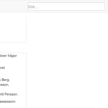
 över frågor
mnet
s Berg,
ksson,
til Persson.
sassessorn