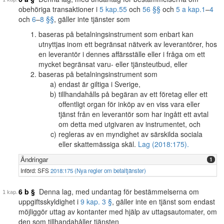
obehöriga transaktioner i
5 kap.
55
och
56 §§
och
5 a kap.
1
–
4
och
6
–
8 §§
, gäller inte tjänster som
baseras på betalningsinstrument som enbart kan
utnyttjas inom ett begränsat nätverk av leverantörer, hos
en leverantör i dennes affärsställe eller i fråga om ett
mycket begränsat varu- eller tjänsteutbud, eller
baseras på betalningsinstrument som
endast är giltiga i Sverige,
tillhandahålls på begäran av ett företag eller ett
offentligt organ för inköp av en viss vara eller
tjänst från en leverantör som har ingått ett avtal
om detta med utgivaren av instrumentet, och
regleras av en myndighet av särskilda sociala
eller skattemässiga skäl.
Lag (2018:175).
Ändringar
1
Införd: SFS
2018:175 (Nya regler om betaltjänster)
6 b §
Denna lag, med undantag för bestämmelserna om
uppgiftsskyldighet i
9 kap. 3 §
, gäller inte en tjänst som endast
möjliggör uttag av kontanter med hjälp av uttagsautomater, om
den som tillhandahåller tjänsten