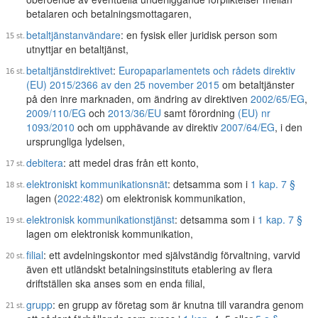
betalaren och betalningsmottagaren,
betaltjänstanvändare
: en fysisk eller juridisk person som
utnyttjar en betaltjänst,
betaltjänstdirektivet
:
Europaparlamentets och rådets direktiv
(EU) 2015/2366 av den 25 november 2015
om betaltjänster
på den inre marknaden, om ändring av direktiven
2002/65/EG
,
2009/110/EG
och
2013/36/EU
samt förordning
(EU) nr
1093/2010
och om upphävande av direktiv
2007/64/EG
, i den
ursprungliga lydelsen,
debitera
: att medel dras från ett konto,
elektroniskt kommunikationsnät
: detsamma som i
1 kap. 7 §
lagen (
2022:482
) om elektronisk kommunikation,
elektronisk kommunikationstjänst
: detsamma som i
1 kap. 7 §
lagen om elektronisk kommunikation,
filial
: ett avdelningskontor med självständig förvaltning, varvid
även ett utländskt betalningsinstituts etablering av flera
driftställen ska anses som en enda filial,
grupp
: en grupp av företag som är knutna till varandra genom