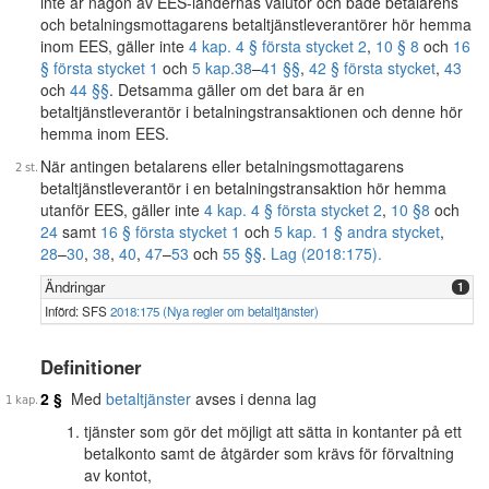
inte är någon av EES-ländernas valutor och både betalarens
och betalningsmottagarens betaltjänstleverantörer hör hemma
inom EES, gäller inte
4 kap. 4 § första stycket 2
,
10 § 8
och
16
§ första stycket 1
och
5 kap.
38
–
41 §§
,
42 § första stycket
,
43
och
44 §§
. Detsamma gäller om det bara är en
betaltjänstleverantör i betalningstransaktionen och denne hör
hemma inom EES.
När antingen betalarens eller betalningsmottagarens
betaltjänstleverantör i en betalningstransaktion hör hemma
utanför EES, gäller inte
4 kap. 4 § första stycket 2
,
10 §
8
och
24
samt
16 § första stycket 1
och
5 kap. 1 § andra stycket
,
28
–
30
,
38
,
40
,
47
–
53
och
55 §§
.
Lag (2018:175).
Ändringar
1
Införd: SFS
2018:175 (Nya regler om betaltjänster)
Definitioner
2 §
Med
betaltjänster
avses i denna lag
tjänster som gör det möjligt att sätta in kontanter på ett
betalkonto samt de åtgärder som krävs för förvaltning
av kontot,