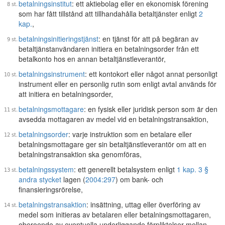
betalningsinstitut
: ett aktiebolag eller en ekonomisk förening
som har fått tillstånd att tillhandahålla betaltjänster enligt
2
kap.
,
betalningsinitieringstjänst
: en tjänst för att på begäran av
betaltjänstanvändaren initiera en betalningsorder från ett
betalkonto hos en annan betaltjänstleverantör,
betalningsinstrument
: ett kontokort eller något annat personligt
instrument eller en personlig rutin som enligt avtal används för
att initiera en betalningsorder,
betalningsmottagare
: en fysisk eller juridisk person som är den
avsedda mottagaren av medel vid en betalningstransaktion,
betalningsorder
: varje instruktion som en betalare eller
betalningsmottagare ger sin betaltjänstleverantör om att en
betalningstransaktion ska genomföras,
betalningssystem
: ett generellt betalsystem enligt
1 kap. 3 §
andra stycket
lagen (
2004:297
) om bank- och
finansieringsrörelse,
betalningstransaktion
: insättning, uttag eller överföring av
medel som initieras av betalaren eller betalningsmottagaren,
oberoende av eventuella underliggande förpliktelser mellan