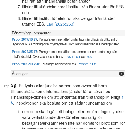
har rätt att tillhandahålla betaltjänster,
filialer till utländska kreditinstitut från länder utanför EES,
och
filialer till institut för elektroniska pengar från länder
utanför EES.
Lag (2025:253).
Författningskommentar
Prop. 2017/18:77
: Paragrafen innehåller undantag från tillståndsplikt enligt
lagen för olika företag och myndigheter som kan tillhandahålla betaltjänster.
Prop. 2024/25:67
: Paragrafen innehåller bestämmelser om undantag från
tillståndsplikt. Övervägandena finns i
avsnitt 6.1
och
6.3
.
Prop. 2009/10:220
: Förslaget har behandlats i
avsnitt 7.1.2
.
Ändringar
3
3 §
En fysisk eller juridisk person som avser att bara
tillhandahålla kontoinformationstjänster får ansöka hos
Finansinspektionen om att undantas från tillståndsplikt enligt
1
§
. Inspektionen ska besluta om ett sådant undantag om
den som ska ingå i ett bolags eller en förenings styrelse,
vara verkställande direktör eller ansvarig för
betaltjänstverksamheten inte har dömts för brott som rör
finansiering av terrorism eller penningtvätt eller annan