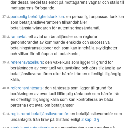
där dessa medel tas emot på mottagarens vägnar och ställs till
mottagarens förfogande,
personlig behörighetsfunktion
: en personligt anpassad funktion
som betaltjänstleverantören tillhandahåller
betaltjänstanvändaren för autentiseringsändamål,
ramavtal
: ett avtal om betaltjänster som reglerar
genomförandet av kommande enskilda och successiva
betalningstransaktioner och som kan innehålla skyldigheter
och villkor för att öppna ett betalkonto,
referensväxelkurs
: den växelkurs som ligger till grund för
beräkningen av eventuell valutaväxling och görs tillgänglig av
betaltjänstleverantören eller härrör från en offentligt tillgänglig
källa,
referensräntesats
: den räntesats som ligger till grund för
beräkningen av eventuell tillämplig ränta och som härrör från
en offentligt tillgänglig källa som kan kontrolleras av båda
parterna i ett avtal om betaltjänster,
registrerad betaltjänstleverantör
: en betaltjänstleverantör som
undantagits från krav på tillstånd enligt
2 kap. 3 §
,
stark kundautentisering
: en autentisering som grundas på