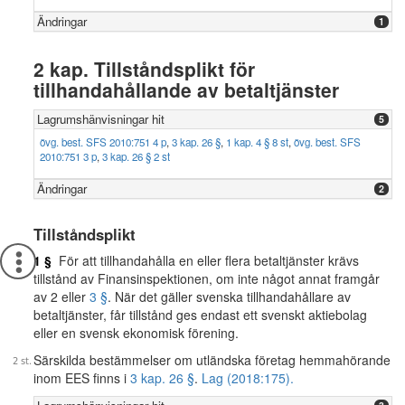
Ändringar
1
2 kap. Tillståndsplikt för
tillhandahållande av betaltjänster
Lagrumshänvisningar hit
5
övg. best. SFS 2010:751 4 p
,
3 kap. 26 §
,
1 kap. 4 § 8 st
,
övg. best. SFS
2010:751 3 p
,
3 kap. 26 § 2 st
Ändringar
2
Tillståndsplikt
1 §
För att tillhandahålla en eller flera betaltjänster krävs
tillstånd av Finansinspektionen, om inte något annat framgår
av 2 eller
3 §
. När det gäller svenska tillhandahållare av
betaltjänster, får tillstånd ges endast ett svenskt aktiebolag
eller en svensk ekonomisk förening.
Särskilda bestämmelser om utländska företag hemmahörande
inom EES finns i
3 kap. 26 §
.
Lag (2018:175).