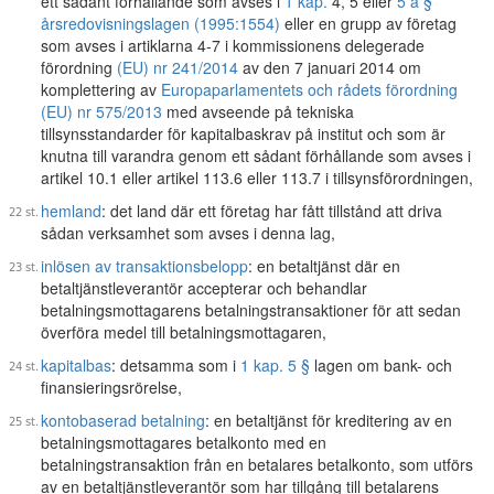
ett sådant förhållande som avses i
1 kap.
4, 5 eller
5 a §
årsredovisningslagen (1995:1554)
eller en grupp av företag
som avses i artiklarna 4-7 i kommissionens delegerade
förordning
(EU) nr 241/2014
av den 7 januari 2014 om
komplettering av
Europaparlamentets och rådets förordning
(EU) nr 575/2013
med avseende på tekniska
tillsynsstandarder för kapitalbaskrav på institut och som är
knutna till varandra genom ett sådant förhållande som avses i
artikel 10.1 eller artikel 113.6 eller 113.7 i tillsynsförordningen,
hemland
: det land där ett företag har fått tillstånd att driva
sådan verksamhet som avses i denna lag,
inlösen av transaktionsbelopp
: en betaltjänst där en
betaltjänstleverantör accepterar och behandlar
betalningsmottagarens betalningstransaktioner för att sedan
överföra medel till betalningsmottagaren,
kapitalbas
: detsamma som i
1 kap. 5 §
lagen om bank- och
finansieringsrörelse,
kontobaserad betalning
: en betaltjänst för kreditering av en
betalningsmottagares betalkonto med en
betalningstransaktion från en betalares betalkonto, som utförs
av en betaltjänstleverantör som har tillgång till betalarens