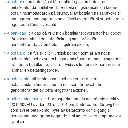
autogiro
: en betaltjänst för debitering av en betalares
betalkonto, där initiativet till en betalningstransaktion tas av
betalningsmottagaren på grundval av betalarens samtycke till
mottagaren, mottagarens betaltjänstleverantör eller betalarens
egen betaltjänstleverantör,
bankdag
: en dag på vilken en betaltjänstleverantör har öppet
för verksamhet i den utsträckning som krävs för
genomförande av en betalningstransaktion,
betalare
: en fysisk eller juridisk person som är antingen
betalkontoinnehavare och som godkänner en betalningsorder
från detta betalkonto, eller en fysisk eller juridisk person som
lämnar en betalningsorder,
betalkonto
: ett konto som innehas i en eller flera
betaltjänstanvändares namn och som är avsett för
genomförandet av betalningstransaktioner,
betalkontodirektivet
: Europaparlamentets och rådets direktiv
2014/92/EU av den 23 juli 2014 om jämförbarhet för avgifter
som avser betalkonto, byte av betalkonto och tillgång till
betalkonto med grundläggande funktioner, i den ursprungliga
lydelsen,