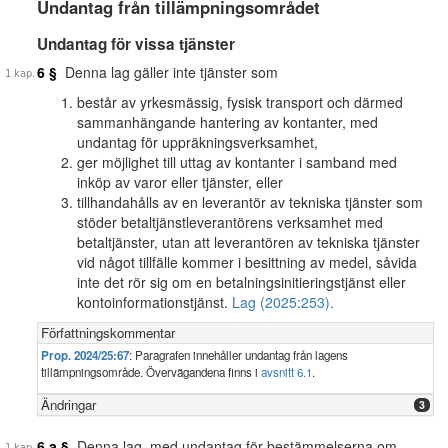
Undantag från tillämpningsområdet
Undantag för vissa tjänster
6 §
Denna lag gäller inte tjänster som
består av yrkesmässig, fysisk transport och därmed
sammanhängande hantering av kontanter, med
undantag för uppräkningsverksamhet,
ger möjlighet till uttag av kontanter i samband med
inköp av varor eller tjänster, eller
tillhandahålls av en leverantör av tekniska tjänster som
stöder betaltjänstleverantörens verksamhet med
betaltjänster, utan att leverantören av tekniska tjänster
vid något tillfälle kommer i besittning av medel, såvida
inte det rör sig om en betalningsinitieringstjänst eller
kontoinformationstjänst.
Lag (2025:253).
Författningskommentar
Prop. 2024/25:67
: Paragrafen innehåller undantag från lagens
tillämpningsområde. Övervägandena finns i
avsnitt 6.1
.
Ändringar
3
6 a §
Denna lag, med undantag för bestämmelserna om