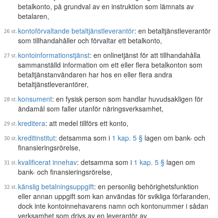
betalkonto, på grundval av en instruktion som lämnats av
betalaren,
kontoförvaltande betaltjänstleverantör
: en betaltjänstleverantör
som tillhandahåller och förvaltar ett betalkonto,
kontoinformationstjänst
: en onlinetjänst för att tillhandahålla
sammanställd information om ett eller flera betalkonton som
betaltjänstanvändaren har hos en eller flera andra
betaltjänstleverantörer,
konsument
: en fysisk person som handlar huvudsakligen för
ändamål som faller utanför näringsverksamhet,
kreditera
: att medel tillförs ett konto,
kreditinstitut
: detsamma som i
1 kap. 5 §
lagen om bank- och
finansieringsrörelse,
kvalificerat innehav
: detsamma som i
1 kap. 5 §
lagen om
bank- och finansieringsrörelse,
känslig betalningsuppgift
: en personlig behörighetsfunktion
eller annan uppgift som kan användas för svikliga förfaranden,
dock inte kontoinnehavarens namn och kontonummer i sådan
verksamhet som drivs av en leverantör av