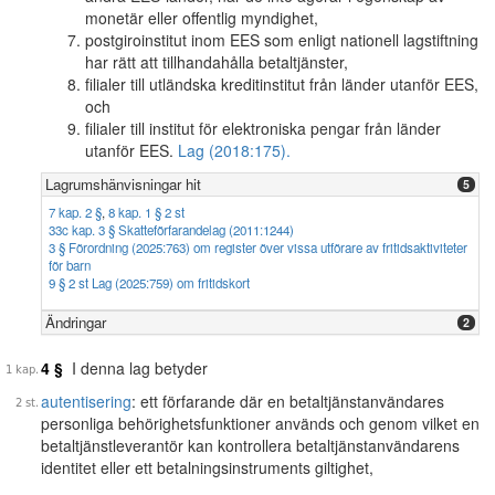
monetär eller offentlig myndighet,
postgiroinstitut inom EES som enligt nationell lagstiftning
har rätt att tillhandahålla betaltjänster,
filialer till utländska kreditinstitut från länder utanför EES,
och
filialer till institut för elektroniska pengar från länder
utanför EES.
Lag (2018:175).
Lagrumshänvisningar hit
5
7 kap. 2 §
,
8 kap. 1 § 2 st
33c kap. 3 § Skatteförfarandelag (2011:1244)
3 § Förordning (2025:763) om register över vissa utförare av fritidsaktiviteter
för barn
9 § 2 st Lag (2025:759) om fritidskort
Ändringar
2
4 §
I denna lag betyder
autentisering
: ett förfarande där en betaltjänstanvändares
personliga behörighetsfunktioner används och genom vilket en
betaltjänstleverantör kan kontrollera betaltjänstanvändarens
identitet eller ett betalningsinstruments giltighet,