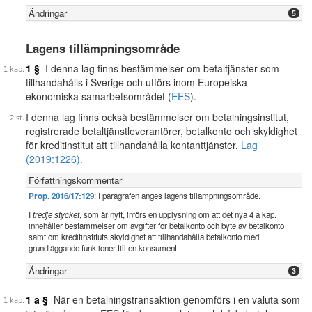
Ändringar
5
Lagens tillämpningsområde
1 §
I denna lag finns bestämmelser om betaltjänster som
tillhandahålls i Sverige och utförs inom Europeiska
ekonomiska samarbetsområdet (
EES
).
I denna lag finns också bestämmelser om betalningsinstitut,
registrerade betaltjänstleverantörer, betalkonto och skyldighet
för kreditinstitut att tillhandahålla kontanttjänster.
Lag
(2019:1226).
Författningskommentar
Prop. 2016/17:129
: I paragrafen anges lagens tillämpningsområde.
I
tredje stycket
, som är nytt, införs en upplysning om att det nya 4 a kap.
innehåller bestämmelser om avgifter för betalkonto och byte av betalkonto
samt om kreditinstituts skyldighet att tillhandahålla betalkonto med
grundläggande funktioner till en konsument.
Ändringar
3
1 a §
När en betalningstransaktion genomförs i en valuta som