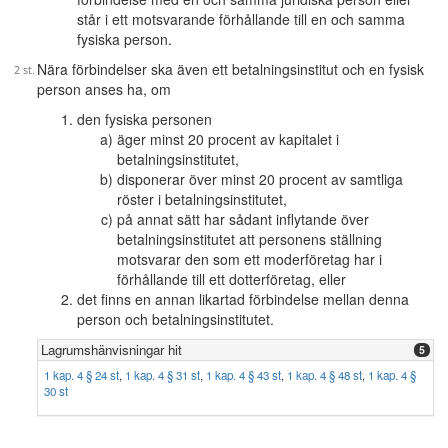
står i ett motsvarande förhållande till en och samma
fysiska person.
Nära förbindelser ska även ett betalningsinstitut och en fysisk
person anses ha, om
den fysiska personen
äger minst 20 procent av kapitalet i
betalningsinstitutet,
disponerar över minst 20 procent av samtliga
röster i betalningsinstitutet,
på annat sätt har sådant inflytande över
betalningsinstitutet att personens ställning
motsvarar den som ett moderföretag har i
förhållande till ett dotterföretag, eller
det finns en annan likartad förbindelse mellan denna
person och betalningsinstitutet.
Lagrumshänvisningar hit
5
1 kap. 4 § 24 st
,
1 kap. 4 § 31 st
,
1 kap. 4 § 43 st
,
1 kap. 4 § 48 st
,
1 kap. 4 §
30 st