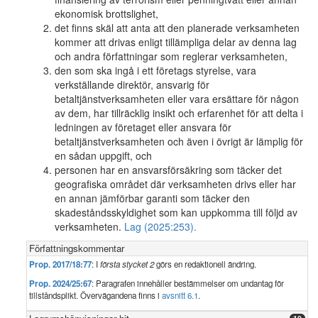
ekonomisk brottslighet,
det finns skäl att anta att den planerade verksamheten
kommer att drivas enligt tillämpliga delar av denna lag
och andra författningar som reglerar verksamheten,
den som ska ingå i ett företags styrelse, vara
verkställande direktör, ansvarig för
betaltjänstverksamheten eller vara ersättare för någon
av dem, har tillräcklig insikt och erfarenhet för att delta i
ledningen av företaget eller ansvara för
betaltjänstverksamheten och även i övrigt är lämplig för
en sådan uppgift, och
personen har en ansvarsförsäkring som täcker det
geografiska området där verksamheten drivs eller har
en annan jämförbar garanti som täcker den
skadeståndsskyldighet som kan uppkomma till följd av
verksamheten.
Lag (2025:253).
Författningskommentar
Prop. 2017/18:77
: I
första stycket 2
görs en redaktionell ändring.
Prop. 2024/25:67
: Paragrafen innehåller bestämmelser om undantag för
tillståndsplikt. Övervägandena finns i
avsnitt 6.1
.