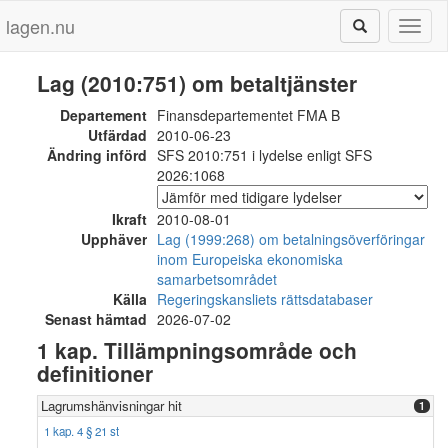
lagen.nu
Toggl
naviga
Lag (2010:751) om betaltjänster
Departement
Finansdepartementet FMA B
Utfärdad
2010-06-23
Ändring införd
SFS 2010:751 i lydelse enligt SFS
2026:1068
Ikraft
2010-08-01
Upphäver
Lag (1999:268) om betalningsöverföringar
inom Europeiska ekonomiska
samarbetsområdet
Källa
Regeringskansliets rättsdatabaser
Senast hämtad
2026-07-02
1 kap. Tillämpningsområde och
definitioner
Lagrumshänvisningar hit
1
1 kap. 4 § 21 st