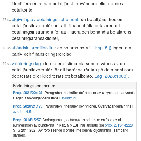
identifiera en annan betaltjänst- användare eller dennes
betalkonto,
utgivning av betalningsinstrument
: en betaltjänst hos en
betaltjänstleverantör om att tillhandahålla betalaren ett
betalningsinstrument för att initiera och behandla betalarens
betalningstransaktioner,
utländskt kreditinstitut
: detsamma som i
1 kap. 5 §
lagen om
bank- och finansieringsrörelse,
valuteringsdag
: den referenstidpunkt som används av en
betaltjänstleverantör för att beräkna räntan på de medel som
debiterats eller krediterats ett betalkonto.
Lag (2026:1068).
Författningskommentar
Prop. 2021/22:136
: Paragrafen innehåller definitioner av uttryck som används
i lagen. Övervägandena finns i
avsnitt 26
.
Prop. 2020/21:173
: Paragrafen innehåller definitioner. Övervägandena finns i
avsnitt 14.5.1
.
Prop. 2014/15:57
: Ändringarna i
punkterna 18
och
25
är en följd av att
numreringen av punkterna i 1 kap. 5 § LBF har ändrats (se
prop. 2013/14:228
,
SFS 2014:982). Av förbiseende gjordes inte denna följdändring i samband
därmed.