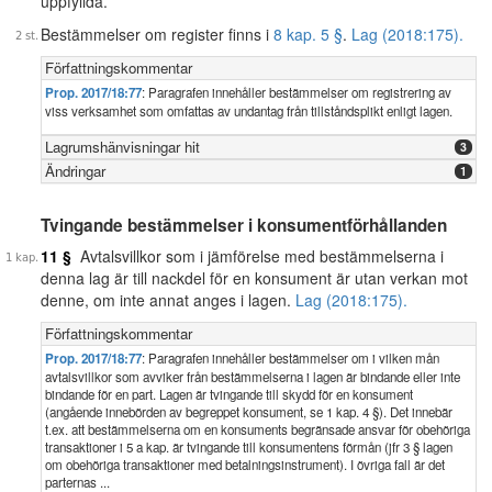
uppfyllda.
Bestämmelser om register finns i
8 kap. 5 §
.
Lag (2018:175).
Författningskommentar
Prop. 2017/18:77
: Paragrafen innehåller bestämmelser om registrering av
viss verksamhet som omfattas av undantag från tillståndsplikt enligt lagen.
Lagrumshänvisningar hit
3
Ändringar
1
Tvingande bestämmelser i konsumentförhållanden
11 §
Avtalsvillkor som i jämförelse med bestämmelserna i
denna lag är till nackdel för en konsument är utan verkan mot
denne, om inte annat anges i lagen.
Lag (2018:175).
Författningskommentar
Prop. 2017/18:77
: Paragrafen innehåller bestämmelser om i vilken mån
avtalsvillkor som avviker från bestämmelserna i lagen är bindande eller inte
bindande för en part. Lagen är tvingande till skydd för en konsument
(angående innebörden av begreppet konsument, se 1 kap. 4 §). Det innebär
t.ex. att bestämmelserna om en konsuments begränsade ansvar för obehöriga
transaktioner i 5 a kap. är tvingande till konsumentens förmån (jfr 3 § lagen
om obehöriga transaktioner med betalningsinstrument). I övriga fall är det
parternas ...