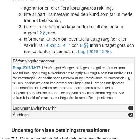
agerar för en eller flera kortutgivares räkning,
inte är part i ramavtalet med den kund som tar ut medel
från ett betalkonto,
inte tillhandahåller sådana andra betaltjänster som
anges i
2 §
, och
informerar kunden om eventuella uttagsavgifter eller
växelkurs i
4 kap.
3
,
4
,
7
och
8 §§
innan uttaget görs och
när kontanterna lämnas ut.
Lag (2019:1226).
Författningskommentar
Prop. 2017/18:77
: I
första stycket
anges att lagen inte gäller tjänster som
endast möjliggör uttag av kontanter med hjälp av uttagsautomater under vissa
förutsättningar. Förutsättningen i
punkt 4
är ny i förhållande till nuvarande 6 §
6. Den innebär att vissa bestämmelser i lagen ska tillämpas när tjänsten
tillhandahålls. De bestämmelserna rör information om eventuella
uttagsavgifter eller växelkurs. I de angivna bestämmelserna regleras vid
vilken tidpunkt informationen i fråga ska lämnas. De tidpunkterna ...
Lagrumshänvisningar hit
1
Ändringar
2
Undantag för vissa betalningstransaktioner
7 §
Denna lag gäller inte betalningstransaktioner som