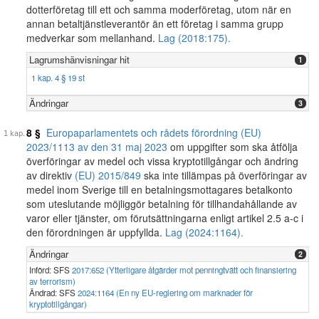
dotterföretag till ett och samma moderföretag, utom när en
annan betaltjänstleverantör än ett företag i samma grupp
medverkar som mellanhand.
Lag (2018:175).
Lagrumshänvisningar hit
1
1 kap. 4 § 19 st
Ändringar
3
8 §
Europaparlamentets och rådets förordning (EU)
2023/1113 av den 31 maj 2023
om uppgifter som ska åtfölja
överföringar av medel och vissa kryptotillgångar och ändring
av direktiv
(EU) 2015/849
ska inte tillämpas på överföringar av
medel inom Sverige till en betalningsmottagares betalkonto
som uteslutande möjliggör betalning för tillhandahållande av
varor eller tjänster, om förutsättningarna enligt artikel 2.5 a-c i
den förordningen är uppfyllda.
Lag (2024:1164).
Ändringar
2
Införd: SFS
2017:652 (Ytterligare åtgärder mot penningtvätt och finansiering
av terrorism)
Ändrad: SFS
2024:1164 (En ny EU-reglering om marknader för
kryptotillgångar)