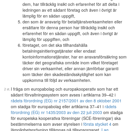
dem, har tillräcklig insikt och erfarenhet för att delta i
ledningen av ett sådant företag och även i övrigt är
lämplig för en sådan uppgift,
den som är ansvarig för betaltjänstverksamheten eller
ersättare för denna person har tillräcklig insikt och
erfarenhet för en sådan uppgift, och även i övrigt är
lämplig för uppgiften, och
företaget, om det ska tillhandahålla
betalningsinitieringstjänster eller endast
kontoinformationstjänster, har en ansvarsförsäkring som
täcker det geografiska område inom vilket företaget
driver sin verksamhet, eller annan jämförbar garanti
som täcker den skadeståndsskyldighet som kan
uppkomma till följd av verksamheten.
I fråga om europabolag och europakooperativ som har ett
sådant förvaltningssystem som avses i artiklarna 39–42 i
rådets förordning (EG) nr 2157/2001 av den 8 oktober 2001
om stadga för europabolag eller artiklarna 37–41 i
rådets
förordning (EG) nr 1435/2003 av den 22 juli 2003
om stadga
för europeiska kooperativa föreningar (SCE-föreningar) ska
bestämmelserna som avser styrelsen i
första stycket 4
om
lämplighetsprövning tillämpas på tillsynsorganet.
Lag