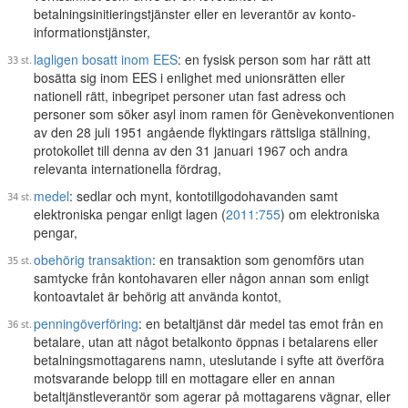
betalningsinitieringstjänster eller en leverantör av konto-
informationstjänster,
lagligen bosatt inom EES
: en fysisk person som har rätt att
bosätta sig inom EES i enlighet med unionsrätten eller
nationell rätt, inbegripet personer utan fast adress och
personer som söker asyl inom ramen för Genèvekonventionen
av den 28 juli 1951 angående flyktingars rättsliga ställning,
protokollet till denna av den 31 januari 1967 och andra
relevanta internationella fördrag,
medel
: sedlar och mynt, kontotillgodohavanden samt
elektroniska pengar enligt lagen (
2011:755
) om elektroniska
pengar,
obehörig transaktion
: en transaktion som genomförs utan
samtycke från kontohavaren eller någon annan som enligt
kontoavtalet är behörig att använda kontot,
penningöverföring
: en betaltjänst där medel tas emot från en
betalare, utan att något betalkonto öppnas i betalarens eller
betalningsmottagarens namn, uteslutande i syfte att överföra
motsvarande belopp till en mottagare eller en annan
betaltjänstleverantör som agerar på mottagarens vägnar, eller