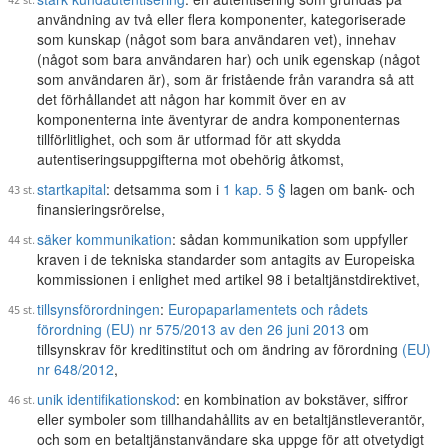
användning av två eller flera komponenter, kategoriserade
som kunskap (något som bara användaren vet), innehav
(något som bara användaren har) och unik egenskap (något
som användaren är), som är fristående från varandra så att
det förhållandet att någon har kommit över en av
komponenterna inte äventyrar de andra komponenternas
tillförlitlighet, och som är utformad för att skydda
autentiseringsuppgifterna mot obehörig åtkomst,
startkapital
: detsamma som i
1 kap. 5 §
lagen om bank- och
finansieringsrörelse,
säker kommunikation
: sådan kommunikation som uppfyller
kraven i de tekniska standarder som antagits av Europeiska
kommissionen i enlighet med artikel 98 i betaltjänstdirektivet,
tillsynsförordningen
:
Europaparlamentets och rådets
förordning (EU) nr 575/2013 av den 26 juni 2013
om
tillsynskrav för kreditinstitut och om ändring av förordning
(EU)
nr 648/2012
,
unik identifikationskod
: en kombination av bokstäver, siffror
eller symboler som tillhandahållits av en betaltjänstleverantör,
och som en betaltjänstanvändare ska uppge för att otvetydigt