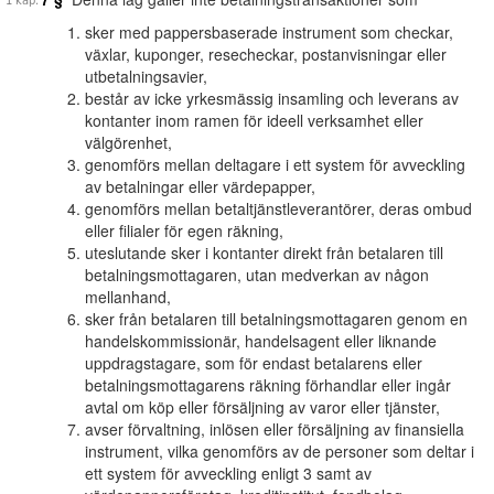
sker med pappersbaserade instrument som checkar,
växlar, kuponger, resecheckar, postanvisningar eller
utbetalningsavier,
består av icke yrkesmässig insamling och leverans av
kontanter inom ramen för ideell verksamhet eller
välgörenhet,
genomförs mellan deltagare i ett system för avveckling
av betalningar eller värdepapper,
genomförs mellan betaltjänstleverantörer, deras ombud
eller filialer för egen räkning,
uteslutande sker i kontanter direkt från betalaren till
betalningsmottagaren, utan medverkan av någon
mellanhand,
sker från betalaren till betalningsmottagaren genom en
handelskommissionär, handelsagent eller liknande
uppdragstagare, som för endast betalarens eller
betalningsmottagarens räkning förhandlar eller ingår
avtal om köp eller försäljning av varor eller tjänster,
avser förvaltning, inlösen eller försäljning av finansiella
instrument, vilka genomförs av de personer som deltar i
ett system för avveckling enligt 3 samt av