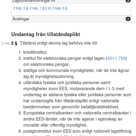
Lagrumshänvisningar hit
3
2 kap. 3 §
,
2 kap. 7 § 2 st
,
2 kap. 5 §
Ändringar
1
Undantag från tillståndsplikt
2 §
Tillstånd enligt denna lag behövs inte för
kreditinstitut,
institut för elektroniska pengar enligt lagen (
2011:755
)
om elektroniska pengar,
statliga och kommunala myndigheter, när de inte ägnar
sig åt myndighetsutövning,
utländska fysiska och juridiska personer samt
myndigheter inom EES, motsvarande dem i 1-3 med
undantag av sådana fysiska eller juridiska personer som
har undantagits från tillståndsplikt enligt nationella
bestämmelser som genomför betaltjänstdirektivet,
Europeiska centralbanken och nationella centralbanker i
andra EES-länder, när de inte agerar i egenskap av
monetär eller offentlig myndighet,
postgiroinstitut inom EES som enligt nationell lagstiftning