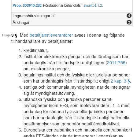
Prop. 2009/10:220
: Förslaget har behandlats i
avsnitt 6.1.2
.
Lagrumshänvisningar hit
4
Ändringar
2
3 §
Med
betaltjänstleverantörer
avses i denna lag följande
tillhandahållare av betaltjänster:
kreditinstitut,
institut för elektroniska pengar och de företag som har
undantagits från tillståndsplikt enligt lagen (
2011:755
)
om elektroniska pengar,
betalningsinstitut och de fysiska eller juridiska personer
som har undantagits från tillståndsplikt enligt
2 kap. 3 §
,
statliga och kommunala myndigheter, när de inte ägnar
sig åt myndighetsutövning,
utländska fysiska och juridiska personer samt
myndigheter inom EES, som motsvarar dem i 1–4 med
undantag för sådana fysiska eller juridiska personer
som har undantagits från tillståndsplikt enligt nationella
bestämmelser som genomför betaltjänstdirektivet,
Europeiska centralbanken och nationella centralbanker i
andra EES-länder, när de inte agerar i egenskap av