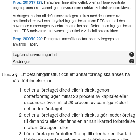
Prop. 2016/17:129
: Paragrafen innehåller definitioner av i lagen centrala
begrepp som i allt väsentligt motsvarar dem i artikel 2 i betalkontodirektivet.
Ändringen innebär att definitionskatalogen utökas med definitioner av
betalkontodirektivet och uttrycket lagligen bosatt inom EES samt att den
nuvarande numreringen av definitionerna tas bort. Definitionen lagligen bosatt
inom EES motsvarar i allt väsentligt artikel 2.2 i betalkontodirektivet.
Prop. 2009/10:220
: Paragrafen innehåller definitioner av begrepp som
används i lagen.
Lagrumshänvisningar hit
1
Ändringar
7
5 §
Ett betalningsinstitut och ett annat företag ska anses ha
nära förbindelser, om
det ena företaget direkt eller indirekt genom
dotterföretag äger minst 20 procent av kapitalet eller
disponerar över minst 20 procent av samtliga röster i
det andra företaget,
det ena företaget direkt eller indirekt utgör moderföretag
till det andra eller det finns en annan likartad förbindelse
mellan företagen, eller
båda företagen är dotterföretag till eller har en likartad
förbindelse med en och samma juridiska person eller