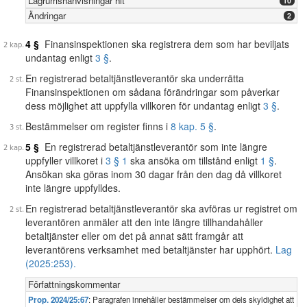
Lagrumshänvisningar hit
10
Ändringar
2
4 §
Finansinspektionen ska registrera dem som har beviljats
undantag enligt
3 §
.
En registrerad betaltjänstleverantör ska underrätta
Finansinspektionen om sådana förändringar som påverkar
dess möjlighet att uppfylla villkoren för undantag enligt
3 §
.
Bestämmelser om register finns i
8 kap. 5 §
.
5 §
En registrerad betaltjänstleverantör som inte längre
uppfyller villkoret i
3 § 1
ska ansöka om tillstånd enligt
1 §
.
Ansökan ska göras inom 30 dagar från den dag då villkoret
inte längre uppfylldes.
En registrerad betaltjänstleverantör ska avföras ur registret om
leverantören anmäler att den inte längre tillhandahåller
betaltjänster eller om det på annat sätt framgår att
leverantörens verksamhet med betaltjänster har upphört.
Lag
(2025:253).
Författningskommentar
Prop. 2024/25:67
: Paragrafen innehåller bestämmelser om dels skyldighet att