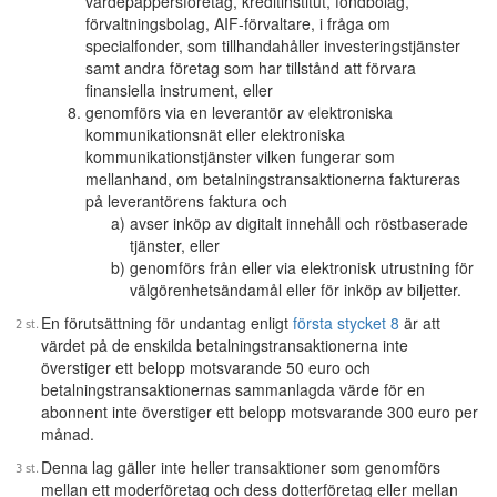
värdepappersföretag, kreditinstitut, fondbolag,
förvaltningsbolag, AIF-förvaltare, i fråga om
specialfonder, som tillhandahåller investeringstjänster
samt andra företag som har tillstånd att förvara
finansiella instrument, eller
genomförs via en leverantör av elektroniska
kommunikationsnät eller elektroniska
kommunikationstjänster vilken fungerar som
mellanhand, om betalningstransaktionerna faktureras
på leverantörens faktura och
avser inköp av digitalt innehåll och röstbaserade
tjänster, eller
genomförs från eller via elektronisk utrustning för
välgörenhetsändamål eller för inköp av biljetter.
En förutsättning för undantag enligt
första stycket 8
är att
värdet på de enskilda betalningstransaktionerna inte
överstiger ett belopp motsvarande 50 euro och
betalningstransaktionernas sammanlagda värde för en
abonnent inte överstiger ett belopp motsvarande 300 euro per
månad.
Denna lag gäller inte heller transaktioner som genomförs
mellan ett moderföretag och dess dotterföretag eller mellan