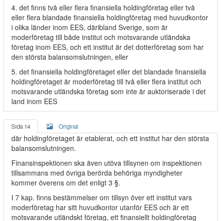
4. det finns två eller flera finansiella holdingföretag eller två
eller flera blandade finansiella holdingföretag med huvudkontor
i olika länder inom EES, däribland Sverige, som är
moderföretag till både institut och motsvarande utländska
företag inom EES, och ett institut är det dotterföretag som har
den största balansomslutningen, eller
5. det finansiella holdingföretaget eller det blandade finansiella
holdingföretaget är moderföretag till två eller flera institut och
motsvarande utländska företag som inte är auktoriserade i det
land inom EES
Sida 14
Original
där holdingföretaget är etablerat, och ett institut har den största
balansomslutningen.
Finansinspektionen ska även utöva tillsynen om inspektionen
tillsammans med övriga berörda behöriga myndigheter
kommer överens om det enligt 3 §.
I 7 kap. finns bestämmelser om tillsyn över ett institut vars
moderföretag har sitt huvudkontor utanför EES och är ett
motsvarande utländskt företag, ett finansiellt holdingföretag