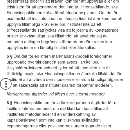
presenteras leder till att kraven kommer att uppfyllas eller om
tidsfristen för att genomföra den inte är tillfredsställande, ska
Finansinspektionen kräva förbättringar av planen. Om det är
osannolikt att institutet inom en lämplig tidsfrist åter kommer att
uppfylla tillämpliga krav eller om institutet inte på ett
tillfredsställande sätt lyckas visa att följderna av konstaterade
brister är oväsentliga, ska tillståndet att använda sig av
metoden antingen begränsas till områden där kraven kan
uppfyllas inom en lämplig tidsfrist eller återkallas.
5 §
Om det för en intern marknadsriskmodell förekommer
upprepade överskridanden som avses i artikel 366 i
tillsynsförordningen och det tyder på att modellen inte är
tillräckligt exakt, ska Finansinspektionen återkalla tillståndet för
institutet att använda den modellen eller vidta lämpliga åtgärder
för att säkerställa att institutet snarast förbättrar modellen.
Korrigerande åtgärder vid tillsyn över interna metoder
6 §
Finansinspektionen får vidta korrigerande åtgärder för ett
instituts interna metoder, om det klart kan fastställas att
institutets metoder leder till en underskattning av
kapitalbaskraven som inte kan tillskrivas skillnader i
exponeringarnas eller positionernas underliggande risker.