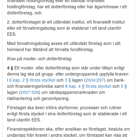
finansiellt holdingföretag eller ett blandat finansiellt
holdingföretag, har ett dotterföretag eller har ägarintresse i ett
dotterföretag, och
2. dotterföretaget är ett utländskt institut, ett finansiellt institut
eller ett förvaltningsbolag som är etablerat i ett land utanför
EES.
Med förvaltningsbolag avses ett utländskt företag som i sitt
hemland har tillstånd att förvalta fondföretag.
Krav på moder- och dotterföretag
4 §
Ett moder- eller dotterföretag som står under tillsyn enligt
denna lag ska på grupp- eller undergruppsnivå uppfylla kraven
i
6 kap. 2 § första stycket
och
3 §
lagen (
2004:297
) om bank-
och finansieringsrörelse samt
8 kap. 4 § första stycket
och
5 §
lagen (
2007:528
) om värdepappersmarknaden om
riskhantering och genomlysning.
Företaget ska även införa styrformer, processer och rutiner
enligt första stycket i sina dotterföretag som är etablerade i ett
land utanför EES.
Finansinspektionen ska, efter ansökan av företaget, besluta om
undantag från kravet i andra stycket, om företaget kan visa att