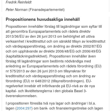
Fredrik Reinfeldt
Peter Norman
(Finansdepartementet)
Propositionens huvudsakliga innehåll
Propositionen innehåller förslag till lagändringar som syftar till
att genomföra Europaparlamentets och rådets direktiv
2013/36/EU av den 26 juni 2013 om behörighet att utöva
verksamhet i kreditinstitut och om särskild tillsyn av kreditinstitut
och värdepappersföretag, om ändring av direktiv 2002/87/EG
och om upphävande av direktiv 2006/48/EG och 2006/49/EG
(kapitaltäckningsdirektivet). Propositionen innehåller även
förslag till lagändringar som bedömts nödvändiga med
anledning av Europaparlamentets och rådets förordning (EU)
nr 575/2013 av den 26 juni 2013 om tillsynskrav för
kreditinstitut och värdepappersföretag och om ändring av
förordning (EU) nr 648/2012 (tillsynsförordningen). EU-
regelverket innebär ett införlivande på EU-nivå av de nya
kapital- och likviditetsreglerna i den globala Basel 3-
överenskommelsen.
I propositionen föreslås två nya lagar och ändringar i bl.a.
lagen (
2004:297
) om bank- och finansieringsrörelse och lagen