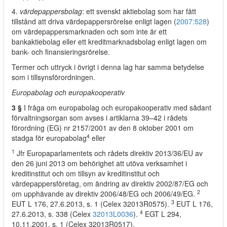
4.
värdepappersbolag
: ett svenskt aktiebolag som har fått
tillstånd att driva värdepappersrörelse enligt lagen (
2007:528
)
om värdepappersmarknaden och som inte är ett
bankaktiebolag eller ett kreditmarknadsbolag enligt lagen om
bank- och finansieringsrörelse.
Termer och uttryck i övrigt i denna lag har samma betydelse
som i tillsynsförordningen.
Europabolag och europakooperativ
3 §
I fråga om europabolag och europakooperativ med sådant
förvaltningsorgan som avses i artiklarna 39–42 i rådets
förordning (EG) nr 2157/2001 av den 8 oktober 2001 om
4
stadga för europabolag
eller
1
Jfr Europaparlamentets och rådets direktiv 2013/36/EU av
den 26 juni 2013 om behörighet att utöva verksamhet i
kreditinstitut och om tillsyn av kreditinstitut och
värdepappersföretag, om ändring av direktiv 2002/87/EG och
2
om upphävande av direktiv 2006/48/EG och 2006/49/EG.
3
EUT L 176, 27.6.2013, s. 1 (Celex 32013R0575).
EUT L 176,
4
27.6.2013, s. 338 (Celex
32013L0036
).
EGT L 294,
10.11.2001, s. 1 (Celex 32013R0517).