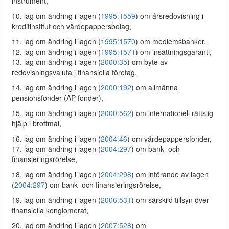
instrument,
10. lag om ändring i lagen (
1995:1559
) om årsredovisning i
kreditinstitut och värdepappersbolag,
11. lag om ändring i lagen (
1995:1570
) om medlemsbanker,
12. lag om ändring i lagen (
1995:1571
) om insättningsgaranti,
13. lag om ändring i lagen (
2000:35
) om byte av
redovisningsvaluta i finansiella företag,
14. lag om ändring i lagen (
2000:192
) om allmänna
pensionsfonder (AP-fonder),
15. lag om ändring i lagen (
2000:562
) om internationell rättslig
hjälp i brottmål,
16. lag om ändring i lagen (
2004:46
) om värdepappersfonder,
17. lag om ändring i lagen (
2004:297
) om bank- och
finansieringsrörelse,
18. lag om ändring i lagen (
2004:298
) om införande av lagen
(
2004:297
) om bank- och finansieringsrörelse,
19. lag om ändring i lagen (
2006:531
) om särskild tillsyn över
finansiella konglomerat,
20. lag om ändring i lagen (
2007:528
) om