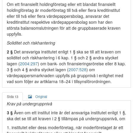
Om ett finansiellt holdingföretag eller ett blandat finansiellt
holdingföretag är moderföretag till två eller flera kreditinstitut
eller till två eller flera värdepappersbolag, ansvarar det
kreditinstitut respektive värdepappersbolag som har den
största balansomslutningen för att de gruppbaserade kraven
uppfylls.
Soliditet och riskhantering
2 §
Det ansvariga institutet enligt 1 § ska se till att kraven om
soliditet och riskhantering i 6 kap. 1 § och 2 § andra stycket
lagen (
2004:297
) om bank- och finansieringsrörelse eller 8 kap.
3 § och 4 § andra stycket lagen (
2007:528
) om
värdepappersmarknaden uppfylls på gruppnivå i enlighet med
vad som följer av artiklarna 18–24 i tillsynsförordningen.
Sida 13
Original
Krav på undergruppnivå
3 §
Även om ett institut inte är det ansvariga institutet enligt 1 §,
ska det se till att kraven i 2 § tillämpas på undergruppsnivå, om
1. institutet eller dess moderföretag, när moderföretaget är ett