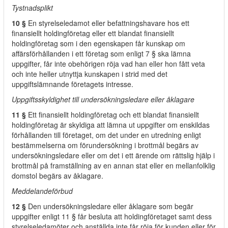
Tystnadsplikt
10 §
En styrelseledamot eller befattningshavare hos ett
finansiellt holdingföretag eller ett blandat finansiellt
holdingföretag som i den egenskapen får kunskap om
affärsförhållanden i ett företag som enligt 7 § ska lämna
uppgifter, får inte obehörigen röja vad han eller hon fått veta
och inte heller utnyttja kunskapen i strid med det
uppgiftslämnande företagets intresse.
Uppgiftsskyldighet till undersökningsledare eller åklagare
11 §
Ett finansiellt holdingföretag och ett blandat finansiellt
holdingföretag är skyldiga att lämna ut uppgifter om enskildas
förhållanden till företaget, om det under en utredning enligt
bestämmelserna om förundersökning i brottmål begärs av
undersökningsledare eller om det i ett ärende om rättslig hjälp i
brottmål på framställning av en annan stat eller en mellanfolklig
domstol begärs av åklagare.
Meddelandeförbud
12 §
Den undersökningsledare eller åklagare som begär
uppgifter enligt 11 § får besluta att holdingföretaget samt dess
styrelseledamöter och anställda inte får röja för kunden eller för