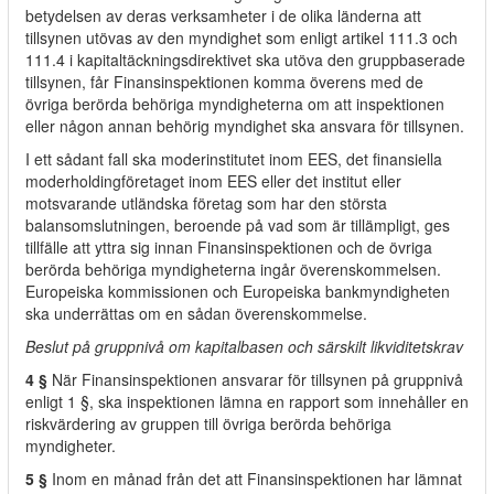
betydelsen av deras verksamheter i de olika länderna att
tillsynen utövas av den myndighet som enligt artikel 111.3 och
111.4 i kapitaltäckningsdirektivet ska utöva den gruppbaserade
tillsynen, får Finansinspektionen komma överens med de
övriga berörda behöriga myndigheterna om att inspektionen
eller någon annan behörig myndighet ska ansvara för tillsynen.
I ett sådant fall ska moderinstitutet inom EES, det finansiella
moderholdingföretaget inom EES eller det institut eller
motsvarande utländska företag som har den största
balansomslutningen, beroende på vad som är tillämpligt, ges
tillfälle att yttra sig innan Finansinspektionen och de övriga
berörda behöriga myndigheterna ingår överenskommelsen.
Europeiska kommissionen och Europeiska bankmyndigheten
ska underrättas om en sådan överenskommelse.
Beslut på gruppnivå om kapitalbasen och särskilt likviditetskrav
4 §
När Finansinspektionen ansvarar för tillsynen på gruppnivå
enligt 1 §, ska inspektionen lämna en rapport som innehåller en
riskvärdering av gruppen till övriga berörda behöriga
myndigheter.
5 §
Inom en månad från det att Finansinspektionen har lämnat