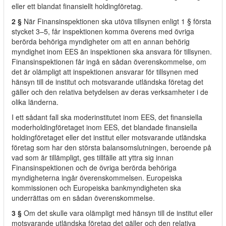
eller ett blandat finansiellt holdingföretag.
2 §
När Finansinspektionen ska utöva tillsynen enligt 1 § första
stycket 3–5, får inspektionen komma överens med övriga
berörda behöriga myndigheter om att en annan behörig
myndighet inom EES än inspektionen ska ansvara för tillsynen.
Finansinspektionen får ingå en sådan överenskommelse, om
det är olämpligt att inspektionen ansvarar för tillsynen med
hänsyn till de institut och motsvarande utländska företag det
gäller och den relativa betydelsen av deras verksamheter i de
olika länderna.
I ett sådant fall ska moderinstitutet inom EES, det finansiella
moderholdingföretaget inom EES, det blandade finansiella
holdingföretaget eller det institut eller motsvarande utländska
företag som har den största balansomslutningen, beroende på
vad som är tillämpligt, ges tillfälle att yttra sig innan
Finansinspektionen och de övriga berörda behöriga
myndigheterna ingår överenskommelsen. Europeiska
kommissionen och Europeiska bankmyndigheten ska
underrättas om en sådan överenskommelse.
3 §
Om det skulle vara olämpligt med hänsyn till de institut eller
motsvarande utländska företag det gäller och den relativa