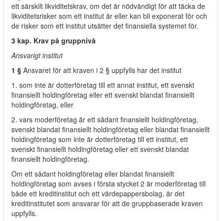
ett särskilt likviditetskrav, om det är nödvändigt för att täcka de
likviditetsrisker som ett institut är eller kan bli exponerat för och
de risker som ett institut utsätter det finansiella systemet för.
3 kap. Krav på gruppnivå
Ansvarigt institut
1 §
Ansvaret för att kraven i 2 § uppfylls har det institut
1. som inte är dotterföretag till ett annat institut, ett svenskt
finansiellt holdingföretag eller ett svenskt blandat finansiellt
holdingföretag, eller
2. vars moderföretag är ett sådant finansiellt holdingföretag,
svenskt blandat finansiellt holdingföretag eller blandat finansiellt
holdingföretag som inte är dotterföretag till ett institut, ett
svenskt finansiellt holdingföretag eller ett svenskt blandat
finansiellt holdingföretag.
Om ett sådant holdingföretag eller blandat finansiellt
holdingföretag som avses i första stycket 2 är moderföretag till
både ett kreditinstitut och ett värdepappersbolag, är det
kreditinstitutet som ansvarar för att de gruppbaserade kraven
uppfylls.