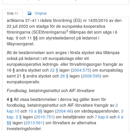
Sida 11
Original
artiklarna 37–41 i rådets förordning (EG) nr 1435/2010 av den
22 juli 2003 om stadga för de europeiska kooperativa
5
föreningarna (SCEföreningarna)
tillämpas det som sägs i 6
kap. 9 och 11 §§ om styrelseledamot på ledamot i
tillsynsorganet.
Att de bestämmelser som anges i första stycket ska tillämpas
också på ledamot i ett europabolags eller ett
europakooperativs lednings- eller förvaltningsorgan framgår av
16 § andra stycket och
22 §
lagen (
2004:575
) om europabolag
samt 21 § andra stycket och
26 §
lagen (
2006:595
) om
europakooperativ.
Fondbolag, betalningsinstitut och AIF-förvaltare
4 §
Att vissa bestämmelser i denna lag gäller även för
fondbolag, betalningsinstitut och AIF-förvaltare framgår av
2
kap.
10
och
10 a §§
lagen (
2004:46
) om värdepappersfonder,
3
kap. 2 §
lagen (
2010:751
) om betaltjänster och
7 kap.
6
och
6 a
§§
lagen (
2013:561
) om förvaltare av alternativa
investeringsfonder.