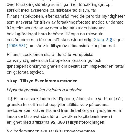
över försäkringsföretag som ingår i en försäkringsgrupp,
särskilt med avseende på riskbaserad tillsyn, får
Finansinspektionen, efter samråd med de berörda myndigheter
som ansvarar för tillsyn av försäkringsföretag medge undantag
från relevanta delar av denna lag så att det blandade
holdingföretaget bara behöver tillämpa de relevanta
bestämmelserna för den största sektorn enligt
2 kap. 3 §
lagen
(
2006:531
) om särskild tillsyn över finansiella konglomerat.
Finansinspektionen ska underrätta Europeiska
bankmyndigheten och Europeiska försäkrings- och
tjänstepensionsmyndigheten om beslut som inspektionen fattar
enligt första stycket.
5 kap. Tillsyn över interna metoder
Löpande granskning av interna metoder
1 §
Finansinspektionen ska löpande, åtminstone vart tredje år,
granska hur ett institut uppfyller ställda krav på sådana
metoder som kräver tillstånd från de behöriga myndigheterna
innan de får användas för att beräkna kapitalbaskraven i
enlighet med artiklarna 92–386 i tillsynsförordningen.
Vid bedömningen ska särskilt uppmärksammas