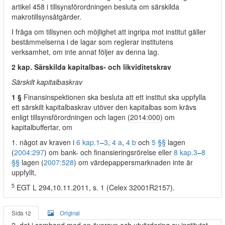
artikel 458 i tillsynsförordningen besluta om särskilda
makrotillsynsåtgärder.
I fråga om tillsynen och möjlighet att ingripa mot institut gäller
bestämmelserna i de lagar som reglerar institutens
verksamhet, om inte annat följer av denna lag.
2 kap. Särskilda kapitalbas- och likviditetskrav
Särskilt kapitalbaskrav
1 §
Finansinspektionen ska besluta att ett institut ska uppfylla
ett särskilt kapitalbaskrav utöver den kapitalbas som krävs
enligt tillsynsförordningen och lagen (
2014:000
) om
kapitalbuffertar, om
1. något av kraven i
6 kap.
1
–
3
,
4 a
,
4 b
och
5 §§
lagen
(
2004:297
) om bank- och finansieringsrörelse eller
8 kap.
3
–
8
§§
lagen (
2007:528
) om värdepappersmarknaden inte är
uppfyllt,
5
EGT L 294,10.11.2011, s. 1 (Celex 32001R2157).
Sida 12
Original