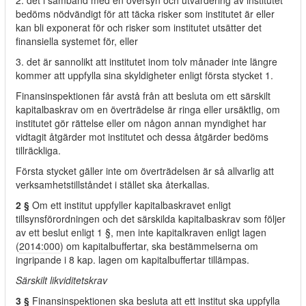
2. det i samband med en översyn och utvärdering av institutet
bedöms nödvändigt för att täcka risker som institutet är eller
kan bli exponerat för och risker som institutet utsätter det
finansiella systemet för, eller
3. det är sannolikt att institutet inom tolv månader inte längre
kommer att uppfylla sina skyldigheter enligt första stycket 1.
Finansinspektionen får avstå från att besluta om ett särskilt
kapitalbaskrav om en överträdelse är ringa eller ursäktlig, om
institutet gör rättelse eller om någon annan myndighet har
vidtagit åtgärder mot institutet och dessa åtgärder bedöms
tillräckliga.
Första stycket gäller inte om överträdelsen är så allvarlig att
verksamhetstillståndet i stället ska återkallas.
2 §
Om ett institut uppfyller kapitalbaskravet enligt
tillsynsförordningen och det särskilda kapitalbaskrav som följer
av ett beslut enligt 1 §, men inte kapitalkraven enligt lagen
(
2014:000
) om kapitalbuffertar, ska bestämmelserna om
ingripande i 8 kap. lagen om kapitalbuffertar tillämpas.
Särskilt likviditetskrav
3 §
Finansinspektionen ska besluta att ett institut ska uppfylla