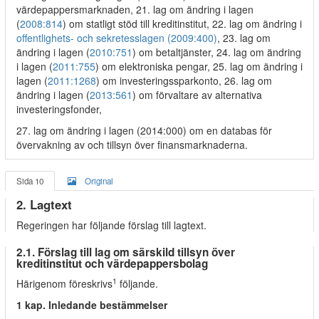
värdepappersmarknaden, 21. lag om ändring i lagen
(
2008:814
) om statligt stöd till kreditinstitut, 22. lag om ändring i
offentlighets- och sekretesslagen (2009:400)
, 23. lag om
ändring i lagen (
2010:751
) om betaltjänster, 24. lag om ändring
i lagen (
2011:755
) om elektroniska pengar, 25. lag om ändring i
lagen (
2011:1268
) om investeringssparkonto, 26. lag om
ändring i lagen (
2013:561
) om förvaltare av alternativa
investeringsfonder,
27. lag om ändring i lagen (
2014:000
) om en databas för
övervakning av och tillsyn över finansmarknaderna.
Sida 10
Original
2. Lagtext
Regeringen har följande förslag till lagtext.
2.1. Förslag till lag om särskild tillsyn över
kreditinstitut och värdepappersbolag
1
Härigenom föreskrivs
följande.
1 kap. Inledande bestämmelser