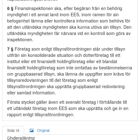
6 §
Finansinspektionen ska, efter begäran från en behörig
myndighet i ett annat land inom EES, inom ramen för sin
befogenhet lämna eller kontrollera information som behövs för
att den utländska myndigheten ska kunna utöva sin tillsyn. Den
utländska myndigheten får närvara vid en kontroll som görs av
inspektionen.
7 §
Företag som enligt tillsynsförordningen står under tillsyn
utifrån sin konsoliderade situation och dotterföretag till ett
institut eller ett finansiellt holdingföretag eller ett blandat
finansiellt holdingföretag som inte omfattas av bestämmelserna
om gruppbaserad tillsyn, ska lämna de uppgifter som krävs för
tillsynsredovisningen till det företag som enligt
tillsynsförordningen ska upprätta gruppbaserad redovisning
eller samlad information.
Första stycket gäller även ett svenskt företag i förhållande till
ett utländskt företag inom EES som ska upprätta och ge in en
rapport enligt tillsynsförordningen.
Sida 19
Original
Undersökning