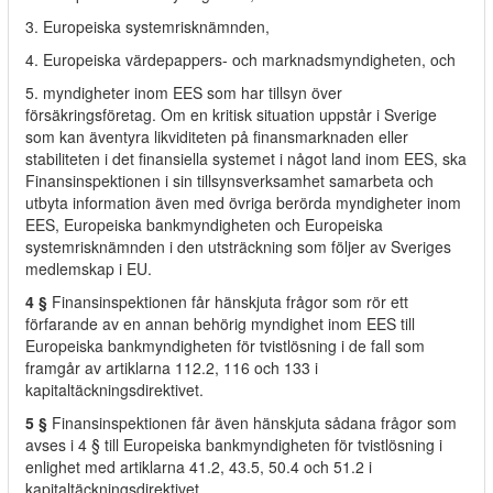
3. Europeiska systemrisknämnden,
4. Europeiska värdepappers- och marknadsmyndigheten, och
5. myndigheter inom EES som har tillsyn över
försäkringsföretag. Om en kritisk situation uppstår i Sverige
som kan äventyra likviditeten på finansmarknaden eller
stabiliteten i det finansiella systemet i något land inom EES, ska
Finansinspektionen i sin tillsynsverksamhet samarbeta och
utbyta information även med övriga berörda myndigheter inom
EES, Europeiska bankmyndigheten och Europeiska
systemrisknämnden i den utsträckning som följer av Sveriges
medlemskap i EU.
4 §
Finansinspektionen får hänskjuta frågor som rör ett
förfarande av en annan behörig myndighet inom EES till
Europeiska bankmyndigheten för tvistlösning i de fall som
framgår av artiklarna 112.2, 116 och 133 i
kapitaltäckningsdirektivet.
5 §
Finansinspektionen får även hänskjuta sådana frågor som
avses i 4 § till Europeiska bankmyndigheten för tvistlösning i
enlighet med artiklarna 41.2, 43.5, 50.4 och 51.2 i
kapitaltäckningsdirektivet.