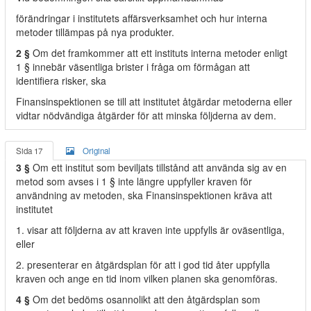
förändringar i institutets affärsverksamhet och hur interna
metoder tillämpas på nya produkter.
2 §
Om det framkommer att ett instituts interna metoder enligt
1 § innebär väsentliga brister i fråga om förmågan att
identifiera risker, ska
Finansinspektionen se till att institutet åtgärdar metoderna eller
vidtar nödvändiga åtgärder för att minska följderna av dem.
Sida 17
Original
3 §
Om ett institut som beviljats tillstånd att använda sig av en
metod som avses i 1 § inte längre uppfyller kraven för
användning av metoden, ska Finansinspektionen kräva att
institutet
1. visar att följderna av att kraven inte uppfylls är oväsentliga,
eller
2. presenterar en åtgärdsplan för att i god tid åter uppfylla
kraven och ange en tid inom vilken planen ska genomföras.
4 §
Om det bedöms osannolikt att den åtgärdsplan som