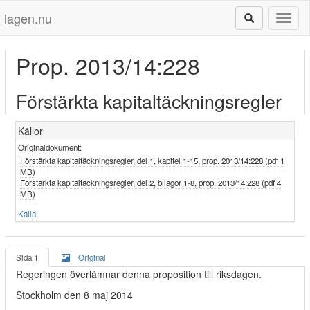
lagen.nu
Toggl
naviga
Prop. 2013/14:228
Förstärkta kapitaltäckningsregler
Källor
Originaldokument:
Förstärkta kapitaltäckningsregler, del 1, kapitel 1-15, prop. 2013/14:228 (pdf 1
MB)
Förstärkta kapitaltäckningsregler, del 2, bilagor 1-8, prop. 2013/14:228 (pdf 4
MB)
Källa
Sida 1
Original
Regeringen överlämnar denna proposition till riksdagen.
Stockholm den 8 maj 2014