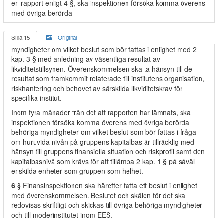
en rapport enligt 4 §, ska inspektionen försöka komma överens
med övriga berörda
Sida 15
Original
myndigheter om vilket beslut som bör fattas i enlighet med 2
kap. 3 § med anledning av väsentliga resultat av
likviditetstillsynen. Överenskommelsen ska ta hänsyn till de
resultat som framkommit relaterade till institutens organisation,
riskhantering och behovet av särskilda likviditetskrav för
specifika institut.
Inom fyra månader från det att rapporten har lämnats, ska
inspektionen försöka komma överens med övriga berörda
behöriga myndigheter om vilket beslut som bör fattas i fråga
om huruvida nivån på gruppens kapitalbas är tillräcklig med
hänsyn till gruppens finansiella situation och riskprofil samt den
kapitalbasnivå som krävs för att tillämpa 2 kap. 1 § på såväl
enskilda enheter som gruppen som helhet.
6 §
Finansinspektionen ska härefter fatta ett beslut i enlighet
med överenskommelsen. Beslutet och skälen för det ska
redovisas skriftligt och skickas till övriga behöriga myndigheter
och till moderinstitutet inom EES.