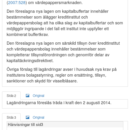
(
2007:528
) om värdepappersmarknaden.
Den föreslagna nya lagen om kapitalbuffertar innehåller
bestämmelser som ålägger kreditinstitut och
värdepappersbolag att ha olika slag av kapitalbuffertar och som
möjliggör ingripande i det fall ett institut inte uppfyller ett
kombinerat buffertkrav.
Den föreslagna nya lagen om särskild tillsyn över kreditinstitut
och värdepappersbolag innehåller bestämmelser som
kompletterar tillsynsförordningen och genomför delar av
kapitaltäckningsdirektivet.
Övriga förslag till lagändringar avser i huvudsak nya krav på
institutens bolagsstyrning, regler om ersättning, tillsyn,
sanktioner och skydd för visselblåsare.
Sida 2
Original
Lagändringarna föreslås träda i kraft den 2 augusti 2014.
Sida 3
Original
Hänvisningar till sid3