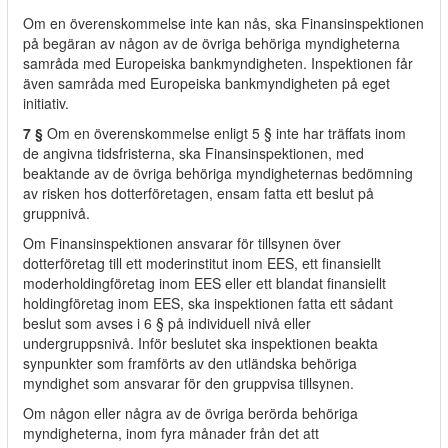
Om en överenskommelse inte kan nås, ska Finansinspektionen
på begäran av någon av de övriga behöriga myndigheterna
samråda med Europeiska bankmyndigheten. Inspektionen får
även samråda med Europeiska bankmyndigheten på eget
initiativ.
7 §
Om en överenskommelse enligt 5 § inte har träffats inom
de angivna tidsfristerna, ska Finansinspektionen, med
beaktande av de övriga behöriga myndigheternas bedömning
av risken hos dotterföretagen, ensam fatta ett beslut på
gruppnivå.
Om Finansinspektionen ansvarar för tillsynen över
dotterföretag till ett moderinstitut inom EES, ett finansiellt
moderholdingföretag inom EES eller ett blandat finansiellt
holdingföretag inom EES, ska inspektionen fatta ett sådant
beslut som avses i 6 § på individuell nivå eller
undergruppsnivå. Inför beslutet ska inspektionen beakta
synpunkter som framförts av den utländska behöriga
myndighet som ansvarar för den gruppvisa tillsynen.
Om någon eller några av de övriga berörda behöriga
myndigheterna, inom fyra månader från det att