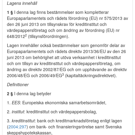
Lagens innehåll
1 §
I denna lag finns bestämmelser som kompletterar
Europaparlamentets och rådets förordning (EU) nr 575/2013 av
den 26 juni 2013 om tillsynskrav för kreditinstitut och
värdepappersföretag och om ändring av förordning (EU) nr
2
648/2012
(tillsynsförordningen).
Lagen innehåller också bestämmelser som genomför delar av
Europaparlamentets och rådets direktiv 2013/36/EU av den 26
juni 2013 om behörighet att utöva verksamhet i kreditinstitut
och om tillsyn av kreditinstitut och värdepappersföretag, om
ändring av direktiv 2002/87/EG och om upphävande av direktiv
3
2006/48/EG och 2006/49/EG
(kapitaltäckningsdirektivet).
Definitioner
2 §
I denna lag betyder
1.
EES
: Europeiska ekonomiska samarbetsområdet,
2.
institut
: kreditinstitut och värdepappersbolag,
3.
kreditinstitut
: bank och kreditmarknadsföretag enligt lagen
(
2004:297
) om bank- och finansieringsrörelse samt Svenska
skeppshypotekskassan,