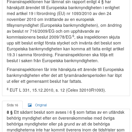
Finansinspektionen har lämnat sin rapport enligt 4 § har
hänskjutit ärendet till Europeiska bankmyndigheten i enlighet
med artikel 19 i förordning (EU) nr 1093/2010 av den 24
november 2010 om inrättande av en europeisk
tillsynsmyndighet (Europeiska bankmyndigheten), om ändring
av beslut nr 716/2009/EG och om upphävande av
6
kommissionens beslut 2009/78/EG
, ska inspektionen skjuta
upp sitt beslut enligt första stycket och invänta det beslut som
Europeiska bankmyndigheten kan komma att fatta enligt artikel
19.3 i samma förordning. Finansinspektionen ska följa ett
beslut i saken från Europeiska bankmyndigheten.
Finansinspektionen får inte hänskjuta ett ärende till Europeiska
bankmyndigheten efter det att fyramånadersperioden har löpt
ut eller ett gemensamt beslut har fattats.
6
EUT L 331, 15.12.2010, s. 12 (Celex 32010R1093).
Sida 16
Original
8 §
Ett sådant beslut som avses i 6 § som fattas av en utländsk
behörig myndighet efter en överenskommelse med övriga
behöriga myndigheter eller på grund av att de behöriga
myndigheterna inte har kommit överens inom de tidsfrister som