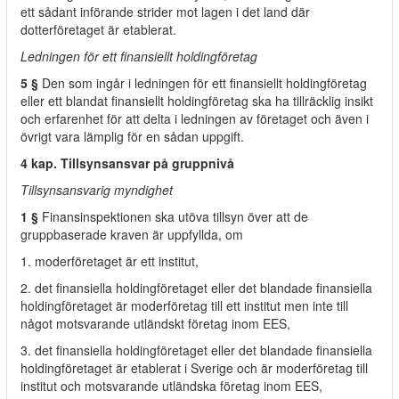
ett sådant införande strider mot lagen i det land där
dotterföretaget är etablerat.
Ledningen för ett finansiellt holdingföretag
5 §
Den som ingår i ledningen för ett finansiellt holdingföretag
eller ett blandat finansiellt holdingföretag ska ha tillräcklig insikt
och erfarenhet för att delta i ledningen av företaget och även i
övrigt vara lämplig för en sådan uppgift.
4 kap. Tillsynsansvar på gruppnivå
Tillsynsansvarig myndighet
1 §
Finansinspektionen ska utöva tillsyn över att de
gruppbaserade kraven är uppfyllda, om
1. moderföretaget är ett institut,
2. det finansiella holdingföretaget eller det blandade finansiella
holdingföretaget är moderföretag till ett institut men inte till
något motsvarande utländskt företag inom EES,
3. det finansiella holdingföretaget eller det blandade finansiella
holdingföretaget är etablerat i Sverige och är moderföretag till
institut och motsvarande utländska företag inom EES,