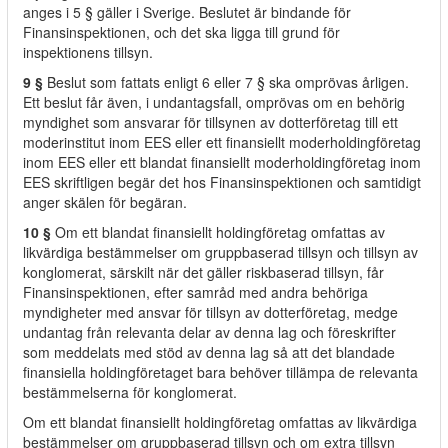
anges i 5 § gäller i Sverige. Beslutet är bindande för
Finansinspektionen, och det ska ligga till grund för
inspektionens tillsyn.
9 §
Beslut som fattats enligt 6 eller 7 § ska omprövas årligen.
Ett beslut får även, i undantagsfall, omprövas om en behörig
myndighet som ansvarar för tillsynen av dotterföretag till ett
moderinstitut inom EES eller ett finansiellt moderholdingföretag
inom EES eller ett blandat finansiellt moderholdingföretag inom
EES skriftligen begär det hos Finansinspektionen och samtidigt
anger skälen för begäran.
10 §
Om ett blandat finansiellt holdingföretag omfattas av
likvärdiga bestämmelser om gruppbaserad tillsyn och tillsyn av
konglomerat, särskilt när det gäller riskbaserad tillsyn, får
Finansinspektionen, efter samråd med andra behöriga
myndigheter med ansvar för tillsyn av dotterföretag, medge
undantag från relevanta delar av denna lag och föreskrifter
som meddelats med stöd av denna lag så att det blandade
finansiella holdingföretaget bara behöver tillämpa de relevanta
bestämmelserna för konglomerat.
Om ett blandat finansiellt holdingföretag omfattas av likvärdiga
bestämmelser om gruppbaserad tillsyn och om extra tillsyn