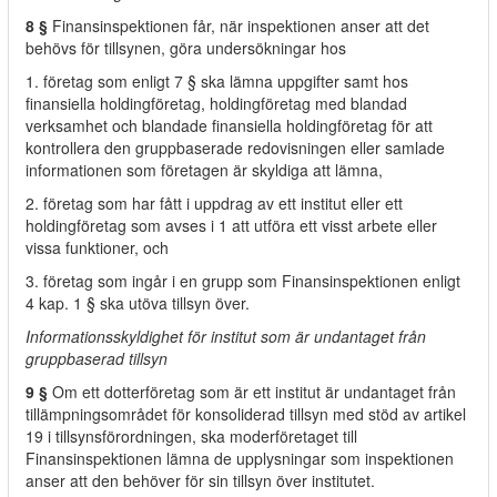
8 §
Finansinspektionen får, när inspektionen anser att det
behövs för tillsynen, göra undersökningar hos
1. företag som enligt 7 § ska lämna uppgifter samt hos
finansiella holdingföretag, holdingföretag med blandad
verksamhet och blandade finansiella holdingföretag för att
kontrollera den gruppbaserade redovisningen eller samlade
informationen som företagen är skyldiga att lämna,
2. företag som har fått i uppdrag av ett institut eller ett
holdingföretag som avses i 1 att utföra ett visst arbete eller
vissa funktioner, och
3. företag som ingår i en grupp som Finansinspektionen enligt
4 kap. 1 § ska utöva tillsyn över.
Informationsskyldighet för institut som är undantaget från
gruppbaserad tillsyn
9 §
Om ett dotterföretag som är ett institut är undantaget från
tillämpningsområdet för konsoliderad tillsyn med stöd av artikel
19 i tillsynsförordningen, ska moderföretaget till
Finansinspektionen lämna de upplysningar som inspektionen
anser att den behöver för sin tillsyn över institutet.