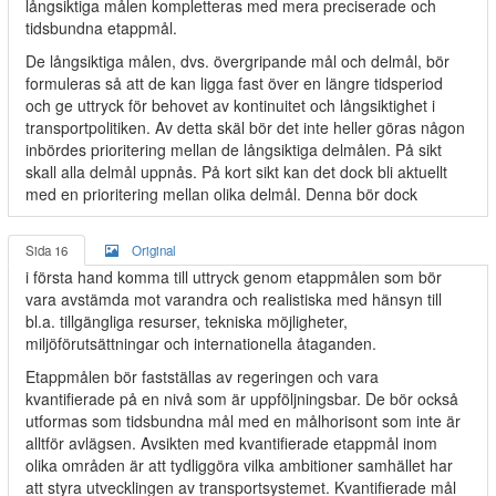
långsiktiga målen kompletteras med mera preciserade och
tidsbundna etappmål.
De långsiktiga målen, dvs. övergripande mål och delmål, bör
formuleras så att de kan ligga fast över en längre tidsperiod
och ge uttryck för behovet av kontinuitet och långsiktighet i
transportpolitiken. Av detta skäl bör det inte heller göras någon
inbördes prioritering mellan de långsiktiga delmålen. På sikt
skall alla delmål uppnås. På kort sikt kan det dock bli aktuellt
med en prioritering mellan olika delmål. Denna bör dock
Sida 16
Original
i första hand komma till uttryck genom etappmålen som bör
vara avstämda mot varandra och realistiska med hänsyn till
bl.a. tillgängliga resurser, tekniska möjligheter,
miljöförutsättningar och internationella åtaganden.
Etappmålen bör fastställas av regeringen och vara
kvantifierade på en nivå som är uppföljningsbar. De bör också
utformas som tidsbundna mål med en målhorisont som inte är
alltför avlägsen. Avsikten med kvantifierade etappmål inom
olika områden är att tydliggöra vilka ambitioner samhället har
att styra utvecklingen av transportsystemet. Kvantifierade mål