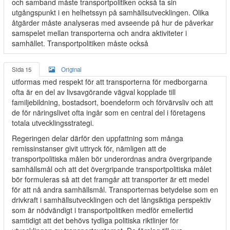
och samband måste transportpolitiken också ta sin
utgångspunkt i en helhetssyn på samhällsutvecklingen. Olika
åtgärder måste analyseras med avseende på hur de påverkar
samspelet mellan transporterna och andra aktiviteter i
samhället. Transportpolitiken måste också
Sida 15
Original
utformas med respekt för att transporterna för medborgarna
ofta är en del av livsavgörande vägval kopplade till
familjebildning, bostadsort, boendeform och förvärvsliv och att
de för näringslivet ofta ingår som en central del i företagens
totala utvecklingsstrategi.
Regeringen delar därför den uppfattning som många
remissinstanser givit uttryck för, nämligen att de
transportpolitiska målen bör underordnas andra övergripande
samhällsmål och att det övergripande transportpolitiska målet
bör formuleras så att det framgår att transporter är ett medel
för att nå andra samhällsmål. Transporternas betydelse som en
drivkraft i samhällsutvecklingen och det långsiktiga perspektiv
som är nödvändigt i transportpolitiken medför emellertid
samtidigt att det behövs tydliga politiska riktlinjer för