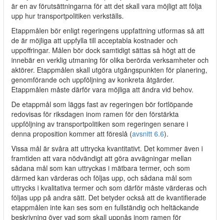
är en av förutsättningarna för att det skall vara möjligt att följa
upp hur transportpolitiken verkställs.
Etappmålen bör enligt regeringens uppfattning utformas så att
de är möjliga att uppfylla till acceptabla kostnader och
uppoffringar. Målen bör dock samtidigt sättas så högt att de
innebär en verklig utmaning för olika berörda verksamheter och
aktörer. Etappmålen skall utgöra utgångspunkten för planering,
genomförande och uppföljning av konkreta åtgärder.
Etappmålen måste därför vara möjliga att ändra vid behov.
De etappmål som läggs fast av regeringen bör fortlöpande
redovisas för riksdagen inom ramen för den förstärkta
uppföljning av transportpolitiken som regeringen senare i
denna proposition kommer att föreslå (
avsnitt 6.6
).
Vissa mål är svåra att uttrycka kvantitativt. Det kommer även i
framtiden att vara nödvändigt att göra avvägningar mellan
sådana mål som kan uttryckas i mätbara termer, och som
därmed kan värderas och följas upp, och sådana mål som
uttrycks i kvalitativa termer och som därför måste värderas och
följas upp på andra sätt. Det betyder också att de kvantifierade
etappmålen inte kan ses som en fullständig och heltäckande
beskrivning över vad som skall uppnås inom ramen för