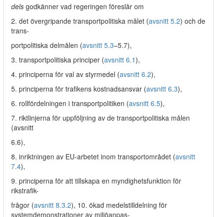
dels
godkänner vad regeringen föreslår om
2. det övergripande transportpolitiska målet (
avsnitt 5.2
) och de
trans-
portpolitiska delmålen (
avsnitt 5.3
–5.7),
3. transportpolitiska principer (
avsnitt 6.1
),
4. principerna för val av styrmedel (
avsnitt 6.2
),
5. principerna för trafikens kostnadsansvar (
avsnitt 6.3
),
6. rollfördelningen i transportpolitiken (
avsnitt 6.5
),
7. riktlinjerna för uppföljning av de transportpolitiska målen
(avsnitt
6.6),
8. inriktningen av EU-arbetet inom transportområdet (
avsnitt
7.4
),
9. principerna för att tillskapa en myndighetsfunktion för
rikstrafik-
frågor (
avsnitt 8.3.2
), 10. ökad medelstilldelning för
systemdemonstrationer av miljöanpas-