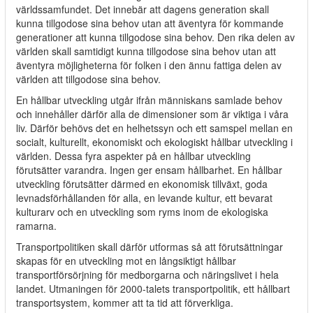
världssamfundet. Det innebär att dagens generation skall
kunna tillgodose sina behov utan att äventyra för kommande
generationer att kunna tillgodose sina behov. Den rika delen av
världen skall samtidigt kunna tillgodose sina behov utan att
äventyra möjligheterna för folken i den ännu fattiga delen av
världen att tillgodose sina behov.
En hållbar utveckling utgår ifrån människans samlade behov
och innehåller därför alla de dimensioner som är viktiga i våra
liv. Därför behövs det en helhetssyn och ett samspel mellan en
socialt, kulturellt, ekonomiskt och ekologiskt hållbar utveckling i
världen. Dessa fyra aspekter på en hållbar utveckling
förutsätter varandra. Ingen ger ensam hållbarhet. En hållbar
utveckling förutsätter därmed en ekonomisk tillväxt, goda
levnadsförhållanden för alla, en levande kultur, ett bevarat
kulturarv och en utveckling som ryms inom de ekologiska
ramarna.
Transportpolitiken skall därför utformas så att förutsättningar
skapas för en utveckling mot en långsiktigt hållbar
transportförsörjning för medborgarna och näringslivet i hela
landet. Utmaningen för 2000-talets transportpolitik, ett hållbart
transportsystem, kommer att ta tid att förverkliga.