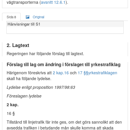
vägtransporterna (
avsnitt 12.6.1
).
Sida 8
Original
Hänvisningar till S1
2. Lagtext
Regeringen har följande förslag till lagtext.
Förslag till lag om ändring i förslaget till yrkestrafiklag
Härigenom föreskrivs att
2 kap.
16
och
17 §§
yrkestrafiklagen
skall ha följande lydelse.
Lydelse enligt proposition 1997/98:63
Föreslagen lydelse
2 kap.
16 §
Tillstånd till linjetrafik får inte ges, om det görs sannolikt att den
avsedda trafiken i betydande mån skulle komma att skada