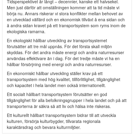
Tidsperspektivet är långt – decennier, kanske ett halvsekel.
Men just därför att omställningen kommer att ta tid måste vi
börja nu. Annars riskerar vi stora konflikter mellan behovet av
en utvecklad välfärd och en ekonomisk tillväxt å ena sidan och
å andra sidan kravet på ett transportsystem som ryms inom de
ekologiska ramarna.
En ekologiskt hållbar utveckling av transportsystemet
förutsätter att tre mål uppnås. För det första skall miljön
skyddas. För det andra måste energi och andra naturresurser
användas effektivare än i dag. För det tredje måste vi ha en
hållbar försörjning med energi och andra naturresurser.
En ekonomiskt hållbar utveckling ställer krav på ett
transportsystem med hög kvalitet, tillförlitlighet, tillgänglighet
och kapacitet i hela landet men också internationellt.
Ett socialt hållbart transportsystem förutsätter en god
tillgänglighet för alla befolkningsgrupper i hela landet och på att
transporterna är säkra så att liv och hälsa inte riskeras.
Ett kulturellt hållbart transportsystem bidrar till att utveckla
kulturen, försörja kulturbygder, tillvarata regionala
karaktärsdrag och bevara kulturmiljöer.