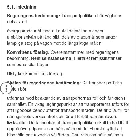
5.1. Inledning
Regeringens bedömning:
Transportpolitiken bör vägledas
dels av ett
övergripande mål med ett antal delmål som anger
ambitionsnivån på lång sikt, dels av etappmål som anger
lämpliga steg på vägen mot de långsiktiga målen.
Kommitténs förslag:
Överensstämmer med regeringens
bedömning.
Remissinstanserna:
Flertalet remissinstanser
som behandlat frågan
tillstyrker kommitténs förslag.
Skälen för regeringens bedömning:
De transportpolitiska
målen bör
utformas med beaktande av transporternas roll och funktion i
samhället. En viktig utgångspunkt är att transporterna utförs för
att tillgodose behov utanför transportområdet. De är bl.a. till för
näringslivets verksamhet och för att förbättra människors
livskvalitet. Detta innebär att transportpolitiken skall bidra till att
uppnå övergripande samhällsmål med det yttersta syftet att
bibehålla och utveckla välfärden. Centrala samhällsmål som