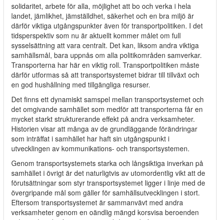
solidaritet, arbete för alla, möjlighet att bo och verka i hela
landet, jämlikhet, jämställdhet, säkerhet och en bra miljö är
därför viktiga utgångspunkter även för transportpolitiken. I det
tidsperspektiv som nu är aktuellt kommer målet om full
sysselsättning att vara centralt. Det kan, liksom andra viktiga
samhällsmål, bara uppnås om alla politikområden samverkar.
Transporterna har här en viktig roll. Transportpolitiken måste
därför utformas så att transportsystemet bidrar till tillväxt och
en god hushållning med tillgängliga resurser.
Det finns ett dynamiskt samspel mellan transportsystemet och
det omgivande samhället som medför att transporterna får en
mycket starkt strukturerande effekt på andra verksamheter.
Historien visar att många av de grundläggande förändringar
som inträffat i samhället har haft sin utgångspunkt i
utvecklingen av kommunikations- och transportsystemen.
Genom transportsystemets starka och långsiktiga inverkan på
samhället i övrigt är det naturligtvis av utomordentlig vikt att de
förutsättningar som styr transportsystemet ligger i linje med de
övergripande mål som gäller för samhällsutvecklingen i stort.
Eftersom transportsystemet är sammanvävt med andra
verksamheter genom en oändlig mängd korsvisa beroenden