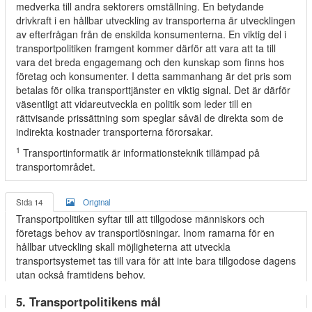
medverka till andra sektorers omställning. En betydande
drivkraft i en hållbar utveckling av transporterna är utvecklingen
av efterfrågan från de enskilda konsumenterna. En viktig del i
transportpolitiken framgent kommer därför att vara att ta till
vara det breda engagemang och den kunskap som finns hos
företag och konsumenter. I detta sammanhang är det pris som
betalas för olika transporttjänster en viktig signal. Det är därför
väsentligt att vidareutveckla en politik som leder till en
rättvisande prissättning som speglar såväl de direkta som de
indirekta kostnader transporterna förorsakar.
1
Transportinformatik är informationsteknik tillämpad på
transportområdet.
Sida 14
Original
Transportpolitiken syftar till att tillgodose människors och
företags behov av transportlösningar. Inom ramarna för en
hållbar utveckling skall möjligheterna att utveckla
transportsystemet tas till vara för att inte bara tillgodose dagens
utan också framtidens behov.
5. Transportpolitikens mål