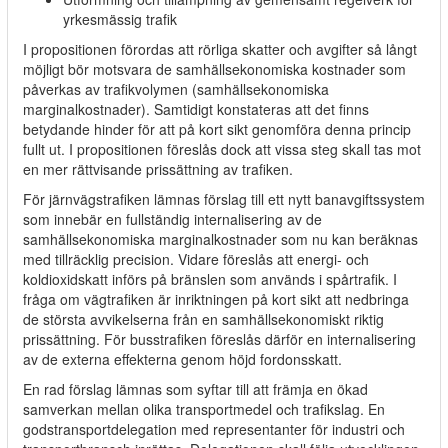
yrkesmässig trafik
I propositionen förordas att rörliga skatter och avgifter så långt
möjligt bör motsvara de samhällsekonomiska kostnader som
påverkas av trafikvolymen (samhällsekonomiska
marginalkostnader). Samtidigt konstateras att det finns
betydande hinder för att på kort sikt genomföra denna princip
fullt ut. I propositionen föreslås dock att vissa steg skall tas mot
en mer rättvisande prissättning av trafiken.
För järnvägstrafiken lämnas förslag till ett nytt banavgiftssystem
som innebär en fullständig internalisering av de
samhällsekonomiska marginalkostnader som nu kan beräknas
med tillräcklig precision. Vidare föreslås att energi- och
koldioxidskatt införs på bränslen som används i spårtrafik. I
fråga om vägtrafiken är inriktningen på kort sikt att nedbringa
de största avvikelserna från en samhällsekonomiskt riktig
prissättning. För busstrafiken föreslås därför en internalisering
av de externa effekterna genom höjd fordonsskatt.
En rad förslag lämnas som syftar till att främja en ökad
samverkan mellan olika transportmedel och trafikslag. En
godstransportdelegation med representanter för industri och