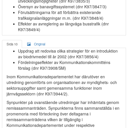
utvecklingsmöjligheter (dnr K97/3835/3)
Översyn av banavgiftssystemet (dnr K97/3847/3)
Förutsättningarna för att förbättra existerande
trafiksignalanläggningar m.m. (dnr K97/3848/4)
Effekter av avreglering av långväga busstrafik (dnr
K97/3849/4)
Sida 10
Original
Uppdrag att redovisa olika strategier för en introduktion
av biodrivmedel till år 2002 (dnr K97/3856/4)
Fördelningseffekter av Kommunikationskommitténs
förslag (dnr K97/3908/SM)
Inom Kommunikationsdepartementet har därutöver en
utredning genomförts om organisationen av myndighets- och
sektorsuppgifter samt gemensamma funktioner inom
järnvägssektorn (dnr K97/3944/2).
Synpunkter på ovanstående utredningar har inhämtats genom
remisssammanträden. Synpunkterna finns sammanställda i en
promemoria med förteckning över deltagarna i
remissammanträdena vilken är tillgänglig i
Kommunikationsdepartementet under respektive