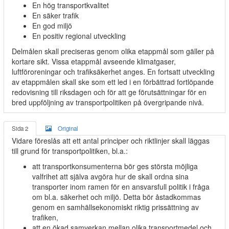
En hög transportkvalitet
En säker trafik
En god miljö
En positiv regional utveckling
Delmålen skall preciseras genom olika etappmål som gäller på
kortare sikt. Vissa etappmål avseende klimatgaser,
luftföroreningar och trafiksäkerhet anges. En fortsatt utveckling
av etappmålen skall ske som ett led i en förbättrad fortlöpande
redovisning till riksdagen och för att ge förutsättningar för en
bred uppföljning av transportpolitiken på övergripande nivå.
Sida 2
Original
Vidare föreslås att ett antal principer och riktlinjer skall läggas
till grund för transportpolitiken, bl.a.:
att transportkonsumenterna bör ges största möjliga
valfrihet att själva avgöra hur de skall ordna sina
transporter inom ramen för en ansvarsfull politik i fråga
om bl.a. säkerhet och miljö. Detta bör åstadkommas
genom en samhällsekonomiskt riktig prissättning av
trafiken,
att en ökad samverkan mellan olika transportmedel och