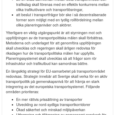
trafikslag skall förenas med en effektiv konkurrens mellan
olika trafikutövare och transportlösningar,
att beslut i transportfrågor bör ske i så decentraliserade
former som möjligt med en tydlig rollfördelning mellan
olika planeringsnivåer och aktörer.
Ytterligare en viktig utgångspunkt är att styrningen mot och
uppföljningen av de transportpolitiska målen skall förbättras.
Metoderna och underlaget för att genomföra uppföljningen
skall utvecklas och regeringen skall årligen redovisa för
riksdagen hur de transportpolitiska målen har uppfyllts.
Planeringssystemet skall utvecklas så att frågor som rör
infrastruktur och trafikutbud kan samordnas bättre.
En långsiktig strategi för EU-samarbetet på transportområdet
redovisas. Strategin innebär att Sverige skall verka för en aktiv
transportpolitik på gemenskapsnivå för att främja en stark
integrering av det europeiska transportsystemet. Följande
områden prioriteras:
En mer rättvis prissättning av transporter
Utveckling av nord-sydliga transportkorridorer
Ökad säkerhet och minskad miljöpåverkan
Utformning och tillämpning av gemensamt regelverk för