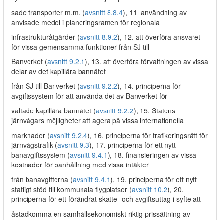
sade transporter m.m. (
avsnitt 8.8.4
), 11. användning av
anvisade medel i planeringsramen för regionala
infrastrukturåtgärder (
avsnitt 8.9.2
), 12. att överföra ansvaret
för vissa gemensamma funktioner från SJ till
Banverket (
avsnitt 9.2.1
), 13. att överföra förvaltningen av vissa
delar av det kapillära bannätet
från SJ till Banverket (
avsnitt 9.2.2
), 14. principerna för
avgiftssystem för att använda det av Banverket för-
valtade kapillära bannätet (
avsnitt 9.2.2
), 15. Statens
järnvägars möjligheter att agera på vissa internationella
marknader (
avsnitt 9.2.4
), 16. principerna för trafikeringsrätt för
järnvägstrafik (
avsnitt 9.3
), 17. principerna för ett nytt
banavgiftssystem (
avsnitt 9.4.1
), 18. finansieringen av vissa
kostnader för banhållning med vissa intäkter
från banavgifterna (
avsnitt 9.4.1
), 19. principerna för ett nytt
statligt stöd till kommunala flygplatser (
avsnitt 10.2
), 20.
principerna för ett förändrat skatte- och avgiftsuttag i syfte att
åstadkomma en samhällsekonomiskt riktig prissättning av