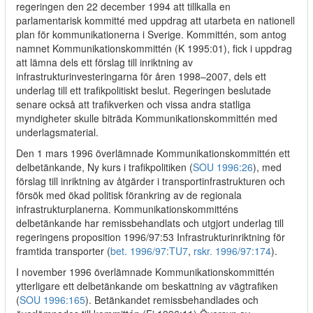
regeringen den 22 december 1994 att tillkalla en
parlamentarisk kommitté med uppdrag att utarbeta en nationell
plan för kommunikationerna i Sverige. Kommittén, som antog
namnet Kommunikationskommittén (K 1995:01), fick i uppdrag
att lämna dels ett förslag till inriktning av
infrastrukturinvesteringarna för åren 1998–2007, dels ett
underlag till ett trafikpolitiskt beslut. Regeringen beslutade
senare också att trafikverken och vissa andra statliga
myndigheter skulle biträda Kommunikationskommittén med
underlagsmaterial.
Den 1 mars 1996 överlämnade Kommunikationskommittén ett
delbetänkande, Ny kurs i trafikpolitiken (
SOU 1996:26
), med
förslag till inriktning av åtgärder i transportinfrastrukturen och
försök med ökad politisk förankring av de regionala
infrastrukturplanerna. Kommunikationskommitténs
delbetänkande har remissbehandlats och utgjort underlag till
regeringens proposition 1996/97:53 Infrastrukturinriktning för
framtida transporter (
bet. 1996/97:TU7
,
rskr. 1996/97:174
).
I november 1996 överlämnade Kommunikationskommittén
ytterligare ett delbetänkande om beskattning av vägtrafiken
(
SOU 1996:165
). Betänkandet remissbehandlades och