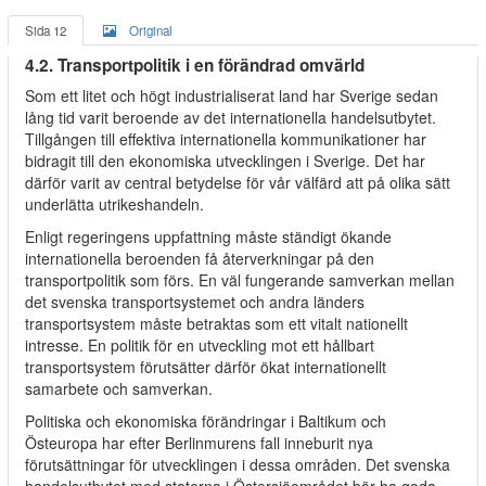
Sida 12
Original
4.2. Transportpolitik i en förändrad omvärld
Som ett litet och högt industrialiserat land har Sverige sedan
lång tid varit beroende av det internationella handelsutbytet.
Tillgången till effektiva internationella kommunikationer har
bidragit till den ekonomiska utvecklingen i Sverige. Det har
därför varit av central betydelse för vår välfärd att på olika sätt
underlätta utrikeshandeln.
Enligt regeringens uppfattning måste ständigt ökande
internationella beroenden få återverkningar på den
transportpolitik som förs. En väl fungerande samverkan mellan
det svenska transportsystemet och andra länders
transportsystem måste betraktas som ett vitalt nationellt
intresse. En politik för en utveckling mot ett hållbart
transportsystem förutsätter därför ökat internationellt
samarbete och samverkan.
Politiska och ekonomiska förändringar i Baltikum och
Östeuropa har efter Berlinmurens fall inneburit nya
förutsättningar för utvecklingen i dessa områden. Det svenska