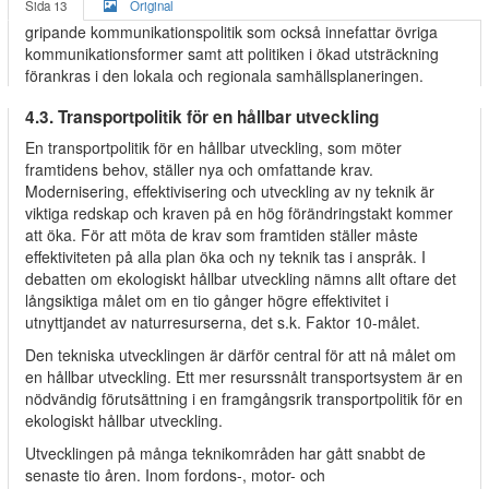
Sida 13
Original
gripande kommunikationspolitik som också innefattar övriga
kommunikationsformer samt att politiken i ökad utsträckning
förankras i den lokala och regionala samhällsplaneringen.
4.3. Transportpolitik för en hållbar utveckling
En transportpolitik för en hållbar utveckling, som möter
framtidens behov, ställer nya och omfattande krav.
Modernisering, effektivisering och utveckling av ny teknik är
viktiga redskap och kraven på en hög förändringstakt kommer
att öka. För att möta de krav som framtiden ställer måste
effektiviteten på alla plan öka och ny teknik tas i anspråk. I
debatten om ekologiskt hållbar utveckling nämns allt oftare det
långsiktiga målet om en tio gånger högre effektivitet i
utnyttjandet av naturresurserna, det s.k. Faktor 10-målet.
Den tekniska utvecklingen är därför central för att nå målet om
en hållbar utveckling. Ett mer resurssnålt transportsystem är en
nödvändig förutsättning i en framgångsrik transportpolitik för en
ekologiskt hållbar utveckling.
Utvecklingen på många teknikområden har gått snabbt de
senaste tio åren. Inom fordons-, motor- och