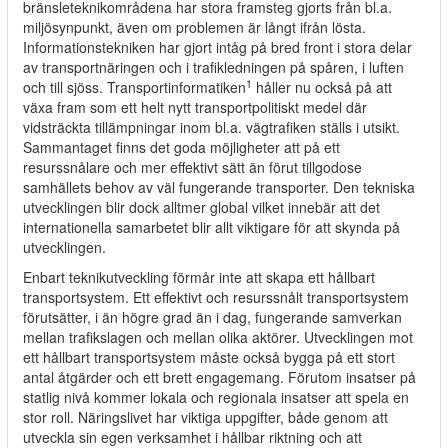
bränsleteknikområdena har stora framsteg gjorts från bl.a.
miljösynpunkt, även om problemen är långt ifrån lösta.
Informationstekniken har gjort intåg på bred front i stora delar
av transportnäringen och i trafikledningen på spåren, i luften
1
och till sjöss. Transportinformatiken
håller nu också på att
växa fram som ett helt nytt transportpolitiskt medel där
vidsträckta tillämpningar inom bl.a. vägtrafiken ställs i utsikt.
Sammantaget finns det goda möjligheter att på ett
resurssnålare och mer effektivt sätt än förut tillgodose
samhällets behov av väl fungerande transporter. Den tekniska
utvecklingen blir dock alltmer global vilket innebär att det
internationella samarbetet blir allt viktigare för att skynda på
utvecklingen.
Enbart teknikutveckling förmår inte att skapa ett hållbart
transportsystem. Ett effektivt och resurssnålt transportsystem
förutsätter, i än högre grad än i dag, fungerande samverkan
mellan trafikslagen och mellan olika aktörer. Utvecklingen mot
ett hållbart transportsystem måste också bygga på ett stort
antal åtgärder och ett brett engagemang. Förutom insatser på
statlig nivå kommer lokala och regionala insatser att spela en
stor roll. Näringslivet har viktiga uppgifter, både genom att
utveckla sin egen verksamhet i hållbar riktning och att