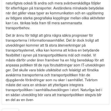
naturligtvis också få andra och mera svåröverskådliga följder
för efterfrågan på transporter. Avståndens minskade betydelse
när det gäller vissa typer av kommunikation och en upplösning
av tidigare starka geografiska kopplingar mellan olika aktiviteter
kan t.ex. tänkas leda fram till mera sammansatta
transportbehov.
Det är ännu för tidigt att göra några säkra prognoser för
transporterna i informationssamhället. Det är dock troligt att
utvecklingen kommer att få stora återverkningar på
transportsystemet, vilka kan komma att kräva en betydande
flexibilitet i synen på transportpolitikens mål och medel. Vi
måste därför under åren framöver ha en hög beredskap för att
anpassa politiken till de nya förutsättningar som IT-utvecklingen
ger. Det skulle vara både utsiktslöst och felaktigt att försöka
avskärma transporterna och transportpolitiken från de
djupgående förändringar som nu sker i samhället. Tvärtom
måste det vara en strävan att ytterligare integrera
transportpolitiken i samhällsutvecklingen i stort. Naturliga led i
en sådan utveckling bör vara att transportpolitiken stegvis blir
en del av en över-