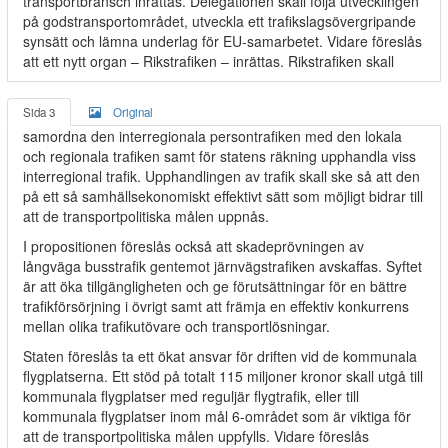
transportbransch inrättas. Delegationen skall följa utvecklingen
på godstransportområdet, utveckla ett trafikslagsövergripande
synsätt och lämna underlag för EU-samarbetet. Vidare föreslås
att ett nytt organ – Rikstrafiken – inrättas. Rikstrafiken skall
Sida 3
Original
samordna den interregionala persontrafiken med den lokala
och regionala trafiken samt för statens räkning upphandla viss
interregional trafik. Upphandlingen av trafik skall ske så att den
på ett så samhällsekonomiskt effektivt sätt som möjligt bidrar till
att de transportpolitiska målen uppnås.
I propositionen föreslås också att skadeprövningen av
långväga busstrafik gentemot järnvägstrafiken avskaffas. Syftet
är att öka tillgängligheten och ge förutsättningar för en bättre
trafikförsörjning i övrigt samt att främja en effektiv konkurrens
mellan olika trafikutövare och transportlösningar.
Staten föreslås ta ett ökat ansvar för driften vid de kommunala
flygplatserna. Ett stöd på totalt 115 miljoner kronor skall utgå till
kommunala flygplatser med reguljär flygtrafik, eller till
kommunala flygplatser inom mål 6-området som är viktiga för
att de transportpolitiska målen uppfylls. Vidare föreslås