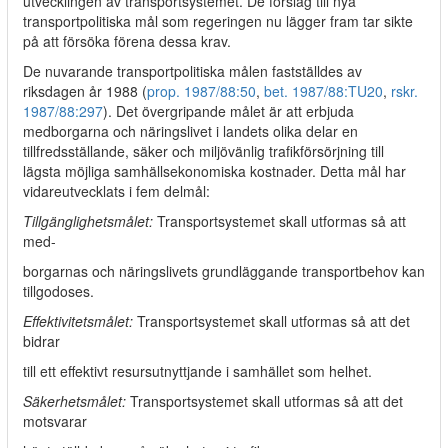
utvecklingen av transportsystemet. De förslag till nya
transportpolitiska mål som regeringen nu lägger fram tar sikte
på att försöka förena dessa krav.
De nuvarande transportpolitiska målen fastställdes av
riksdagen år 1988 (
prop. 1987/88:50
,
bet. 1987/88:TU20
,
rskr.
1987/88:297
). Det övergripande målet är att erbjuda
medborgarna och näringslivet i landets olika delar en
tillfredsställande, säker och miljövänlig trafikförsörjning till
lägsta möjliga samhällsekonomiska kostnader. Detta mål har
vidareutvecklats i fem delmål:
Tillgänglighetsmålet:
Transportsystemet skall utformas så att
med-
borgarnas och näringslivets grundläggande transportbehov kan
tillgodoses.
Effektivitetsmålet:
Transportsystemet skall utformas så att det
bidrar
till ett effektivt resursutnyttjande i samhället som helhet.
Säkerhetsmålet:
Transportsystemet skall utformas så att det
motsvarar