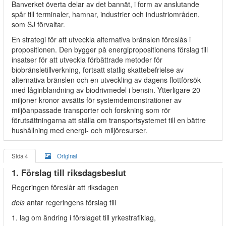
Banverket överta delar av det bannät, i form av anslutande
spår till terminaler, hamnar, industrier och industriområden,
som SJ förvaltar.
En strategi för att utveckla alternativa bränslen föreslås i
propositionen. Den bygger på energipropositionens förslag till
insatser för att utveckla förbättrade metoder för
biobränsletillverkning, fortsatt statlig skattebefrielse av
alternativa bränslen och en utveckling av dagens flottförsök
med låginblandning av biodrivmedel i bensin. Ytterligare 20
miljoner kronor avsätts för systemdemonstrationer av
miljöanpassade transporter och forskning som rör
förutsättningarna att ställa om transportsystemet till en bättre
hushållning med energi- och miljöresurser.
Sida 4
Original
1. Förslag till riksdagsbeslut
Regeringen föreslår att riksdagen
dels
antar regeringens förslag till
1. lag om ändring i förslaget till yrkestrafiklag,