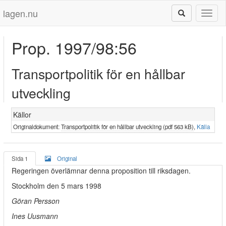
lagen.nu
Toggl
naviga
Prop. 1997/98:56
Transportpolitik för en hållbar
utveckling
Källor
Originaldokument:
Transportpolitik för en hållbar utveckling (pdf 563 kB)
,
Källa
Sida 1
Original
Regeringen överlämnar denna proposition till riksdagen.
Stockholm den 5 mars 1998
Göran Persson
Ines Uusmann