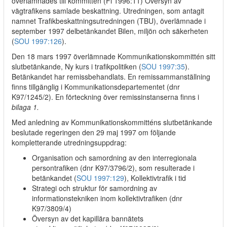
överlämnades till kommittén (Fi 1996:11) Översyn av
vägtrafikens samlade beskattning. Utredningen, som antagit
namnet Trafikbeskattningsutredningen (TBU), överlämnade i
september 1997 delbetänkandet Bilen, miljön och säkerheten
(
SOU 1997:126
).
Den 18 mars 1997 överlämnade Kommunikationskommittén sitt
slutbetänkande, Ny kurs i trafikpolitiken (
SOU 1997:35
).
Betänkandet har remissbehandlats. En remissammanställning
finns tillgänglig i Kommunikationsdepartementet (dnr
K97/1245/2). En förteckning över remissinstanserna finns i
bilaga 1.
Med anledning av Kommunikationskommitténs slutbetänkande
beslutade regeringen den 29 maj 1997 om följande
kompletterande utredningsuppdrag:
Organisation och samordning av den interregionala
persontrafiken (dnr K97/3796/2), som resulterade i
betänkandet (
SOU 1997:129
), Kollektivtrafik i tid
Strategi och struktur för samordning av
informationstekniken inom kollektivtrafiken (dnr
K97/3809/4)
Översyn av det kapillära bannätets