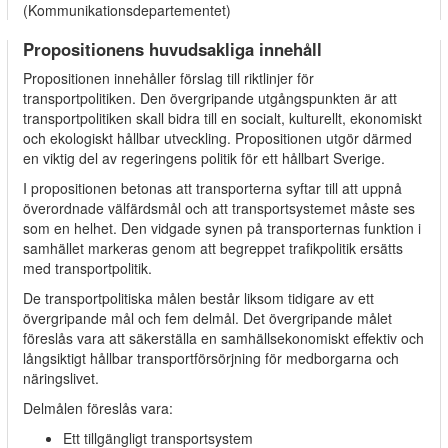
(Kommunikationsdepartementet)
Propositionens huvudsakliga innehåll
Propositionen innehåller förslag till riktlinjer för
transportpolitiken. Den övergripande utgångspunkten är att
transportpolitiken skall bidra till en socialt, kulturellt, ekonomiskt
och ekologiskt hållbar utveckling. Propositionen utgör därmed
en viktig del av regeringens politik för ett hållbart Sverige.
I propositionen betonas att transporterna syftar till att uppnå
överordnade välfärdsmål och att transportsystemet måste ses
som en helhet. Den vidgade synen på transporternas funktion i
samhället markeras genom att begreppet trafikpolitik ersätts
med transportpolitik.
De transportpolitiska målen består liksom tidigare av ett
övergripande mål och fem delmål. Det övergripande målet
föreslås vara att säkerställa en samhällsekonomiskt effektiv och
långsiktigt hållbar transportförsörjning för medborgarna och
näringslivet.
Delmålen föreslås vara:
Ett tillgängligt transportsystem