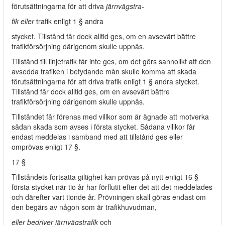
förutsättningarna för att driva
järnvägstra-
fik eller
trafik enligt 1 § andra
stycket. Tillstånd får dock alltid ges, om en avsevärt bättre
trafikförsörjning därigenom skulle uppnås.
Tillstånd till linjetrafik får inte ges, om det görs sannolikt att den
avsedda trafiken i betydande mån skulle komma att skada
förutsättningarna för att driva trafik enligt 1 § andra stycket.
Tillstånd får dock alltid ges, om en avsevärt bättre
trafikförsörjning därigenom skulle uppnås.
Tillståndet får förenas med villkor som är ägnade att motverka
sådan skada som avses i första stycket. Sådana villkor får
endast meddelas i samband med att tillstånd ges eller
omprövas enligt 17 §.
17 §
Tillståndets fortsatta giltighet kan prövas på nytt enligt 16 §
första stycket när tio år har förflutit efter det att det meddelades
och därefter vart tionde år. Prövningen skall göras endast om
den begärs av någon som är trafikhuvudman
,
eller bedriver järnvägstrafik
och