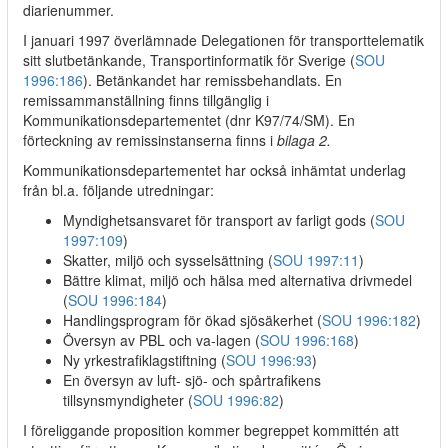
diarienummer.
I januari 1997 överlämnade Delegationen för transporttelematik
sitt slutbetänkande, Transportinformatik för Sverige (
SOU
1996:186
). Betänkandet har remissbehandlats. En
remissammanställning finns tillgänglig i
Kommunikationsdepartementet (dnr K97/74/SM). En
förteckning av remissinstanserna finns i
bilaga 2.
Kommunikationsdepartementet har också inhämtat underlag
från bl.a. följande utredningar:
Myndighetsansvaret för transport av farligt gods (
SOU
1997:109
)
Skatter, miljö och sysselsättning (
SOU 1997:11
)
Bättre klimat, miljö och hälsa med alternativa drivmedel
(
SOU 1996:184
)
Handlingsprogram för ökad sjösäkerhet (
SOU 1996:182
)
Översyn av PBL och va-lagen (
SOU 1996:168
)
Ny yrkestrafiklagstiftning (
SOU 1996:93
)
En översyn av luft- sjö- och spårtrafikens
tillsynsmyndigheter (
SOU 1996:82
)
I föreliggande proposition kommer begreppet kommittén att