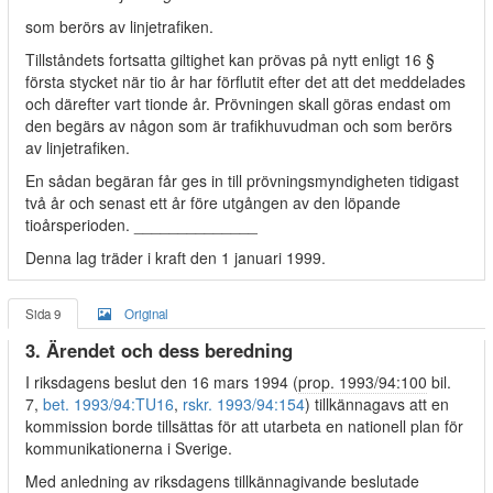
som berörs av linjetrafiken.
Tillståndets fortsatta giltighet kan prövas på nytt enligt 16 §
första stycket när tio år har förflutit efter det att det meddelades
och därefter vart tionde år. Prövningen skall göras endast om
den begärs av någon som är trafikhuvudman och som berörs
av linjetrafiken.
En sådan begäran får ges in till prövningsmyndigheten tidigast
två år och senast ett år före utgången av den löpande
tioårsperioden. ______________
Denna lag träder i kraft den 1 januari 1999.
Sida 9
Original
3. Ärendet och dess beredning
I riksdagens beslut den 16 mars 1994 (
prop. 1993/94:100
bil.
7,
bet. 1993/94:TU16
,
rskr. 1993/94:154
) tillkännagavs att en
kommission borde tillsättas för att utarbeta en nationell plan för
kommunikationerna i Sverige.
Med anledning av riksdagens tillkännagivande beslutade