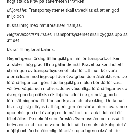
högt ställda krav på säkerheten i trafiken.
Miljömålet:
Transportsystemet skall utvecklas så att en god
miljö och
hushållning med naturresurser främjas.
Regionalpolitiska målet:
Transportsystemet skall byggas upp så
att det
bidrar till regional balans.
Regeringens förslag till långsiktiga mål för transportpolitiken
ansluter i hög grad till nu gällande mål. Kravet på kontinuitet i
styrningen av transportsystemet talar för att man bör vara
återhållsam med ingrepp i den övergripande målstrukturen. De
förändringar som görs i de långsiktiga målen bör därför vara
väl övervägda och motiverade av väsentliga förändringar av de
övergripande politiska riktlinjerna eller i de grundläggande
förutsättningarna för transportsystemets utveckling. Detta har
bl.a. tagit sig uttryck i att regeringen föreslår att den nuvarande
uppdelningen i ett övergripande mål och ett antal delmål bör
bibehållas. De delmål som föreslås överensstämmer också till
betydande del med nuvarande delmål. I den utsträckning det är
möjligt och ändamålsenligt föreslår regeringen också att de