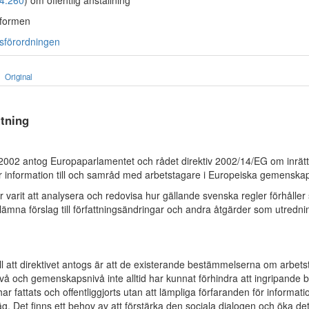
4:260
) om offentlig anställning
formen
tsförordningen
Original
tning
002 antog Europaparlamentet och rådet direktiv 2002/14/EG om inrät
r information till och samråd med arbetstagare i Europeiska gemenska
r varit att analysera och redovisa hur gällande svenska regler förhåller si
 lämna förslag till författningsändringar och andra åtgärder som utredn
l att direktivet antogs är att de existerande bestämmelserna om arbets
ivå och gemenskapsnivå inte alltid har kunnat förhindra att ingripande b
ar fattats och offentliggjorts utan att lämpliga förfaranden för informa
äg. Det finns ett behov av att förstärka den sociala dialogen och öka d