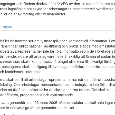
psägningar och Rådets direktiv 2001/23/EG av den 12 mars 2001 om til
as lagstiftning om skydd för arbetstagares rättigheter vid överlåtelse 
ller delar av företag eller verksamheter.
Original
ehåller bestämmelser om tystnadsplikt och konfidentiell information. I e
gränsningar enligt nationell lagstiftning och praxis åläggs medlemsstate
 arbetstagarrepresentanter inte får röja information som de i företagets 
i förtroende, vidare att arbetsgivaren inte är skyldig att lämna ut sådan i
samråd som skulle kunna skada företaget eller vara till allvarligt förfån
rbetstagarna skall ha tillgång till överklagandeförfaranden rörande bes
och konfidentiell information.
a skall se till att arbetstagarrepresentanterna, när de utför sitt uppdr
sträckning. Om arbetstagarrepresentanter och arbetsgivare inte följer direk
nden att tillgå som säkerställer att skyldigheterna iakttas. Det skall ku
är effektiva, proportionella och avskräckande.
all vara genomfört den 23 mars 2005. Medlemsstaterna skall anta lagar
som är nödvändiga för att genomföra direktivet.