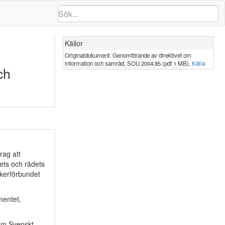
Källor
Originaldokument:
Genomförande av direktivet om
information och samråd, SOU 2004:85 (pdf 1 MB)
,
Källa
ch
rag att
tets och rådets
ikerförbundet
mentet,
nom Svenskt