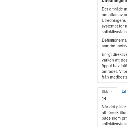
Utredningens
Det område ino
omfattas av o
Utredningens u
systemet för i
kollektivavtal
Definitionern
samråd motsva
Enligt direkti
varken att tr
öppet hav infö
området. Vi be
från medbestä
Sida 14
14
När det gälle
att föreskrif
både inom priv
kollektivavtal