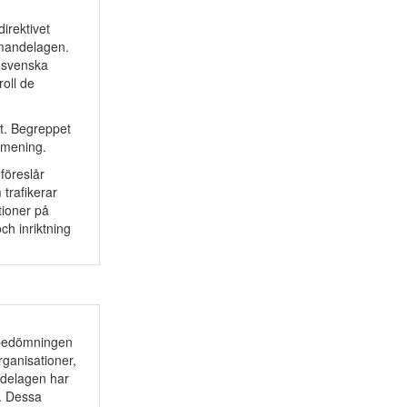
direktivet
mmandelagen.
t svenska
roll de
t. Begreppet
 mening.
 föreslår
trafikerar
tioner på
ch inriktning
i bedömningen
ganisationer,
andelagen har
e. Dessa