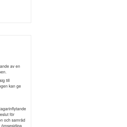
tande av en
pen.
g till
ingen kan ge
tagarinflytande
eslut för
tion och samråd
et ömsesidiga