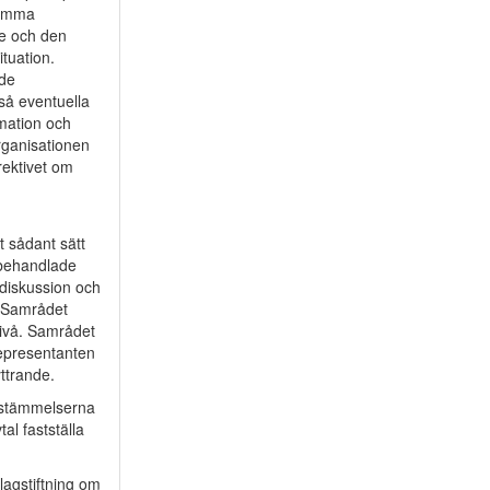
samma
te och den
ituation.
ade
kså eventuella
rmation och
rganisationen
irektivet om
tt sådant sätt
n behandlade
 diskussion och
. Samrådet
 nivå. Samrådet
representanten
yttrande.
bestämmelserna
l fastställa
lagstiftning om