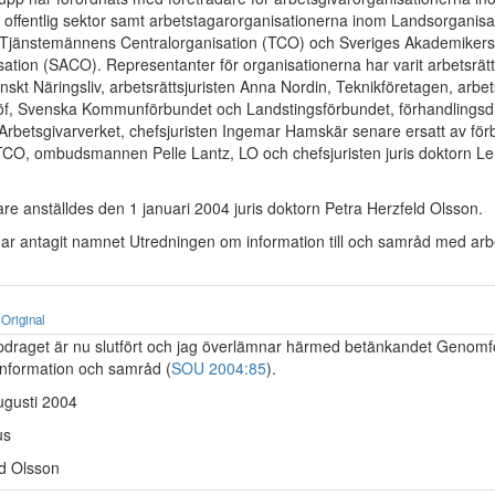
h offentlig sektor samt arbetstagarorganisationerna inom Landsorganisa
 Tjänstemännens Centralorganisation (TCO) och Sveriges Akademikers
sation (SACO). Representanter för organisationerna har varit arbetsrät
skt Näringsliv, arbetsrättsjuristen Anna Nordin, Teknikföretagen, arbets
f, Svenska Kommunförbundet och Landstingsförbundet, förhandlingsd
 Arbetsgivarverket, chefsjuristen Ingemar Hamskär senare ersatt av för
TCO, ombudsmannen Pelle Lantz, LO och chefsjuristen juris doktorn Le
re anställdes den 1 januari 2004 juris doktorn Petra Herzfeld Olsson.
ar antagit namnet Utredningen om information till och samråd med arb
Original
draget är nu slutfört och jag överlämnar härmed betänkandet Genom
 information och samråd (
SOU 2004:85
).
ugusti 2004
us
ld Olsson