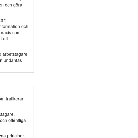
gen och göra
 till
information och
 praxis som
t att
50 arbetstagare
kan undantas
m trafikerar
stagare,
ch offentliga
na principer.