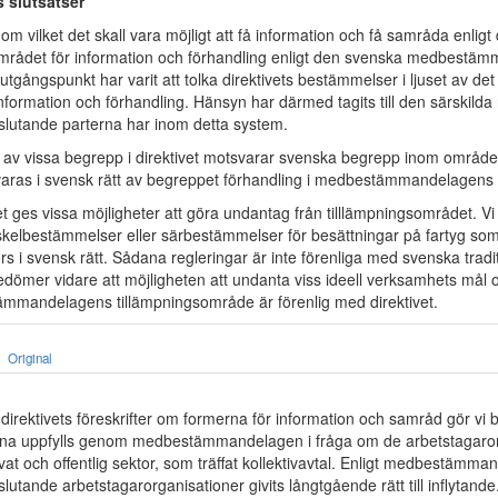
 slutsatser
m vilket det skall vara möjligt att få information och få samråda enligt 
mrådet för information och förhandling enligt den svenska medbestä
tgångspunkt har varit att tolka direktivets bestämmelser i ljuset av de
nformation och förhandling. Hänsyn har därmed tagits till den särskilda 
sslutande parterna har inom detta system.
a av vissa begrepp i direktivet motsvarar svenska begrepp inom område
ras i svensk rätt av begreppet förhandling i medbestämmandelagens
vet ges vissa möjligheter att göra undantag från tilllämpningsområdet. Vi
öskelbestämmelser eller särbestämmelser för besättningar på fartyg som 
rs i svensk rätt. Sådana regleringar är inte förenliga med svenska tradi
dömer vidare att möjligheten att undanta viss ideell verksamhets mål o
mmandelagens tillämpningsområde är förenlig med direktivet.
Original
r direktivets föreskrifter om formerna för information och samråd gör v
terna uppfylls genom medbestämmandelagen i fråga om de arbetstagaror
at och offentlig sektor, som träffat kollektivavtal. Enligt medbestämm
sslutande arbetstagarorganisationer givits långtgående rätt till inflytand