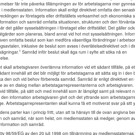
elser får inte påverka tillämpningen av för arbetstagarna mer gynn
i medlemsstaten. Information skall enligt direktivet omfatta den senas
ecklingen av företagets eller driftställets verksamhet och ekonomiska s
information och samråd omfatta situationen, strukturen och den förvänt
är det gäller sysselsättningen i företaget eller driftstället. Det gäller oc
åtgärder som planeras, bland annat vid hot mot sysselsättningen. Info
även omfatta beslut som kan medföra väsentliga förändringar i arbetso
ingsavtalen, inklusive de beslut som avses i överlåtelsedirektivet och i d
1
sägningar.
Samråd inför beslut skall äga rum i syfte att söka nå en
else.
et skall arbetsgivaren överlämna information vid ett sådant tillfälle, på e
dant innehåll att det blir möjligt för arbetstagarna att sätta sig in i de
ka den och vid behov förbereda samråd. Samråd är enligt direktivet en
de av en dialog mellan arbetstagarrepresentanterna och arbetsgivaren
vid tillfälle, på sätt och med innehåll som är lämpligt samt på relevant
ån den information arbetsgivaren givit och det yttrande som arbetstagar
vge. Arbetstagarrepresentanten skall kunna få ett motiverat svar på sitt 
ns parter kan i princip fritt, utan att ta hänsyn till de ovan angivna 
n och samråd, när som helst, om medlemsstaten så medger, genom avta
information och samråd.
tiv 98/59/EG av den 20 juli 1998 om tillnärmning av medlemsstaternas 