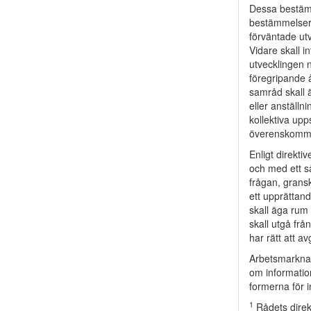
Dessa bestämm
bestämmelser 
förväntade utv
Vidare skall 
utvecklingen n
föregripande 
samråd skall 
eller anställn
kollektiva upp
överenskomm
Enligt direktiv
och med ett så
frågan, grans
ett upprättan
skall äga rum 
skall utgå fr
har rätt att a
Arbetsmarknade
om informatio
formerna för 
1
Rådets direk