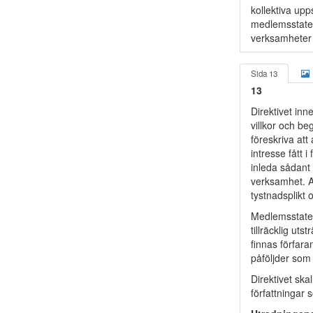
kollektiva up
medlemsstatern
verksamheter e
Sida 13
13
Direktivet inn
villkor och be
föreskriva att
intresse fått 
inleda sådant 
verksamhet. A
tystnadsplikt 
Medlemsstatern
tillräcklig ut
finnas förfara
påföljder som 
Direktivet sk
författningar 