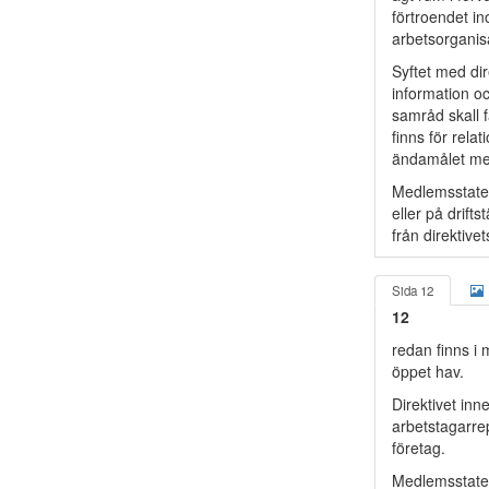
förtroendet in
arbetsorganisa
Syftet med dir
information o
samråd skall f
finns för rela
ändamålet med
Medlemsstatern
eller på drift
från direktiv
Sida 12
12
redan finns i
öppet hav.
Direktivet inn
arbetstagarre
företag.
Medlemsstater