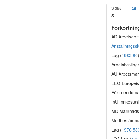
Sida 5
5
Förkortnin
AD Arbetsdom
Anställningss
Lag (
1982:80
Arbetstvistlag
AU Arbetsmar
EEG Europei
Förtroendema
InU Inrikesuts
MD Marknads
Medbestämma
Lag (
1976:58