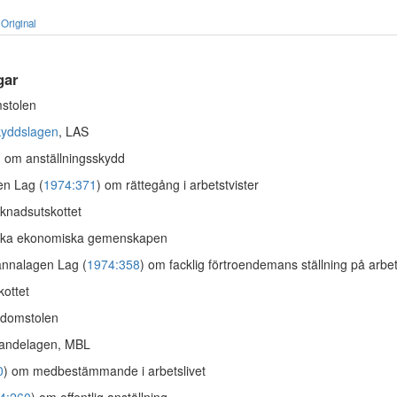
Original
gar
stolen
kyddslagen
, LAS
) om anställningsskydd
en Lag (
1974:371
) om rättegång i arbetstvister
knadsutskottet
ska ekonomiska gemenskapen
nnalagen Lag (
1974:358
) om facklig förtroendemans ställning på arbe
kottet
domstolen
ndelagen, MBL
0
) om medbestämmande i arbetslivet