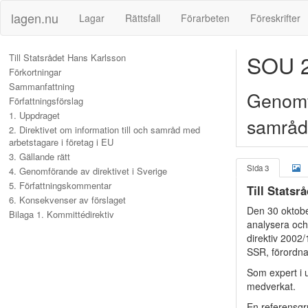
lagen.nu
Lagar
Rättsfall
Förarbeten
Föreskrifter
SOU 2
Till Statsrådet Hans Karlsson
Förkortningar
Sammanfattning
Genomfö
Författningsförslag
1. Uppdraget
samråd
2. Direktivet om information till och samråd med
arbetstagare i företag i EU
3. Gällande rätt
Sida 3
4. Genomförande av direktivet i Sverige
5. Författningskommentar
Till Statsr
6. Konsekvenser av förslaget
Den 30 oktober
Bilaga 1. Kommittédirektiv
analysera och 
direktiv 2002
SSR, förordna
Som expert i 
medverkat.
En referensgr