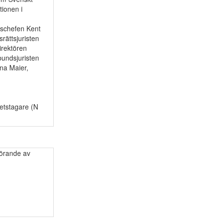
tionen i
tschefen Kent
rättsjuristen
irektören
bundsjuristen
na Maier,
etstagare (N
förande av