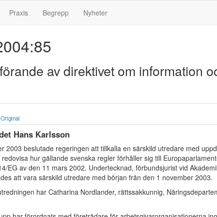
Praxis
Begrepp
Nyheter
004:85
rande av direktivet om information o
Original
ådet Hans Karlsson
 2003 beslutade regeringen att tillkalla en särskild utredare med uppd
redovisa hur gällande svenska regler förhåller sig till Europaparlamen
/14/EG av den 11 mars 2002. Undertecknad, förbundsjurist vid Akadem
des att vara särskild utredare med början från den 1 november 2003.
utredningen har Catharina Nordlander, rättssakkunnig, Näringsdeparte
upp har förordnats med företrädare för arbetsgivarorganisationerna i