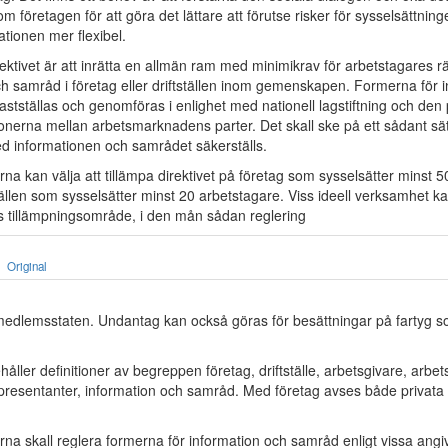
om företagen för att göra det lättare att förutse risker för sysselsättnin
tionen mer flexibel.
ektivet är att inrätta en allmän ram med minimikrav för arbetstagares rätt
ch samråd i företag eller driftställen inom gemenskapen. Formerna för 
astställas och genomföras i enlighet med nationell lagstiftning och den
tionerna mellan arbetsmarknadens parter. Det skall ske på ett sådant sät
 informationen och samrådet säkerställs.
a kan välja att tillämpa direktivet på företag som sysselsätter minst 
ställen som sysselsätter minst 20 arbetstagare. Viss ideell verksamhet 
ets tillämpningsområde, i den mån sådan reglering
Original
 medlemsstaten. Undantag kan också göras för besättningar på fartyg so
ehåller definitioner av begreppen företag, driftställe, arbetsgivare, arbet
presentanter, information och samråd. Med företag avses både privata o
na skall reglera formerna för information och samråd enligt vissa angiv