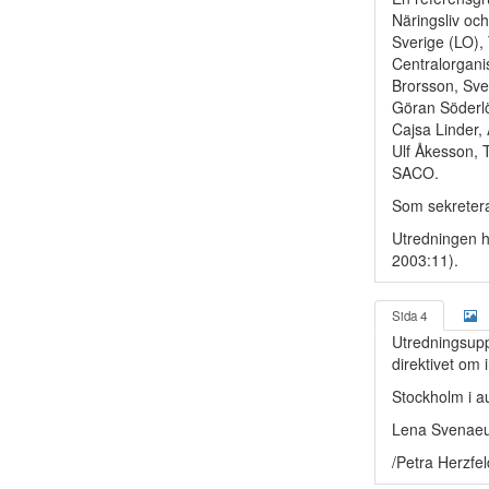
Näringsliv oc
Sverige (LO),
Centralorgani
Brorsson, Sven
Göran Söderlö
Cajsa Linder,
Ulf Åkesson, 
SACO.
Som sekretera
Utredningen h
2003:11).
Sida 4
Utredningsupp
direktivet om
Stockholm i a
Lena Svenae
/Petra Herzfe