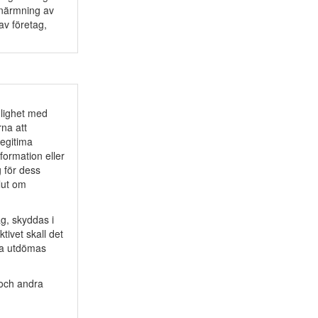
lnärmning av
av företag,
nlighet med
rna att
legitima
nformation eller
g för dess
lut om
ag, skyddas i
tivet skall det
nna utdömas
 och andra