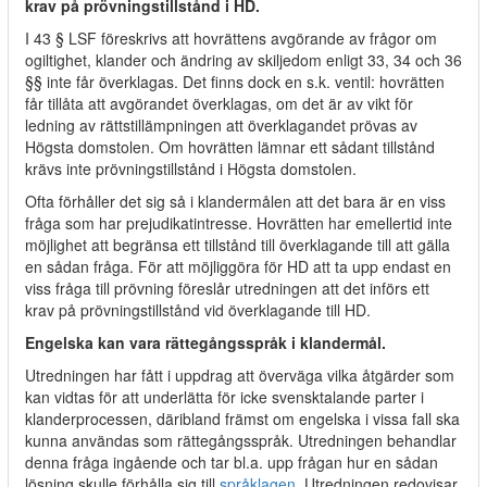
krav på prövningstillstånd i HD.
I 43 § LSF föreskrivs att hovrättens avgörande av frågor om
ogiltighet, klander och ändring av skiljedom enligt 33, 34 och 36
§§ inte får överklagas. Det finns dock en s.k. ventil: hovrätten
får tillåta att avgörandet överklagas, om det är av vikt för
ledning av rättstillämpningen att överklagandet prövas av
Högsta domstolen. Om hovrätten lämnar ett sådant tillstånd
krävs inte prövningstillstånd i Högsta domstolen.
Ofta förhåller det sig så i klandermålen att det bara är en viss
fråga som har prejudikatintresse. Hovrätten har emellertid inte
möjlighet att begränsa ett tillstånd till överklagande till att gälla
en sådan fråga. För att möjliggöra för HD att ta upp endast en
viss fråga till prövning föreslår utredningen att det införs ett
krav på prövningstillstånd vid överklagande till HD.
Engelska kan vara rättegångsspråk i klandermål.
Utredningen har fått i uppdrag att överväga vilka åtgärder som
kan vidtas för att underlätta för icke svensktalande parter i
klanderprocessen, däribland främst om engelska i vissa fall ska
kunna användas som rättegångsspråk. Utredningen behandlar
denna fråga ingående och tar bl.a. upp frågan hur en sådan
lösning skulle förhålla sig till
språklagen
. Utredningen redovisar