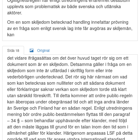
Ogiltighetsregeln har enligt utredningens erfarenhet dessutom
upplevts som problematisk av både svenska och utlänska
aktörer.
Om en som skiljedom betecknad handling innefattar prövning
av en fråga som enligt svensk lag inte får avgöras av skiljemän,
kan
Sida 18
Original
det vidare ifrågasättas om det över huvud taget rör sig om ett
dokument som är en skiljedom. Detsamma gäller i fråga om en
skiljedom som inte är utfärdad i skriftlig form eller inte
vederbörligen undertecknad. Det rör sig här närmast om vad
som kan betecknas som nulliteter och att sådana dokument
eller förklaringar saknar verkan som skiljedom torde stå klart
utan särskild föreskrift. Till detta kommer att ordre public-regeln
kan åberopas under obegränsad tid och att inga andra länder
än Sverige och Finland har en sådan regel. Enligt utredningens
mening bör ordre public-bestämmelsen flyttas till den paragraf
– 34 § – som behandlar upphävande efter klander, med följd
att den måste läggas till grund för en talan inom den tid som i
allmänhet gäller för klander. Härigenom anpassas LSF på detta
område till vad som får anses utgöra internationell standard.