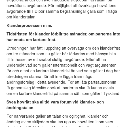
hovrättens avgörande. För möjlighet att överklaga hovrättens
avgörande till HD bör samma begränsningar gälla som i fråga
om klandertalan.
Klanderprocessen m.m.
Tidsfristen för klander förblir tre månader, om parterna inte
har enats om kortare frist.
Utredningen har fått i uppdrag att överväga om den klanderfrist
om tre månader som nu gäller bör förkortas med hänsyn bl.a.
till intresset av ett snabbt slutligt avgörande. Efter att ha
undersökt vad som gäller internationellt och vägt argumenten
för och emot en kortare klanderfrist än vad som gäller i dag har
utredningen stannat för att inte lägga fram något
ändringsförslag i detta avseende. För att låta partsautonomin
få genomslag föreslås dock att parterna ska få kunna avtala
om en kortare klanderfrist på samma sätt som gäller i Tyskland.
Svea hovrätt ska alltid vara forum vid klander- och
ändringstalan.
För närvarande gäller att talan om ogiltighet, klander och
ändring av en skiljedom ska tas upp av hovrätten inom vars