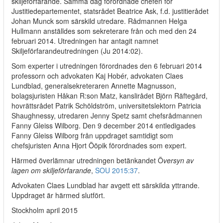
skiljeförfarande. Samma dag förordnade chefen för
Justitiedepartementet, statsrådet Beatrice Ask, f.d. justitierådet
Johan Munck som särskild utredare. Rådmannen Helga
Hullmann anställdes som sekreterare från och med den 24
februari 2014. Utredningen har antagit namnet
Skiljeförfarandeutredningen (Ju 2014:02).
Som experter i utredningen förordnades den 6 februari 2014
professorn och advokaten Kaj Hobér, advokaten Claes
Lundblad, generalsekreteraren Annette Magnusson,
bolagsjuristen Håkan R:son Matz, kanslirådet Björn Räftegård,
hovrättsrådet Patrik Schöldström, universitetslektorn Patricia
Shaughnessy, utredaren Jenny Spetz samt chefsrådmannen
Fanny Gleiss Wilborg. Den 9 december 2014 entledigades
Fanny Gleiss Wilborg från uppdraget samtidigt som
chefsjuristen Anna Hjort Ööpik förordnades som expert.
Härmed överlämnar utredningen betänkandet Ö
versyn av
lagen om skiljeförfarande
,
SOU 2015:37
.
Advokaten Claes Lundblad har avgett ett särskilda yttrande.
Uppdraget är härmed slutfört.
Stockholm april 2015