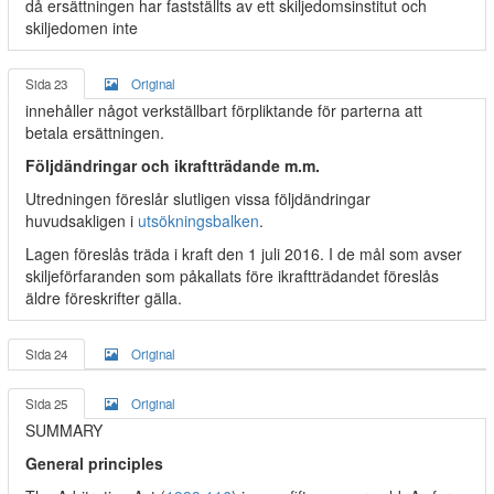
då ersättningen har fastställts av ett skiljedomsinstitut och
skiljedomen inte
Sida 23
Original
innehåller något verkställbart förpliktande för parterna att
betala ersättningen.
Följdändringar och ikraftträdande m.m.
Utredningen föreslår slutligen vissa följdändringar
huvudsakligen i
utsökningsbalken
.
Lagen föreslås träda i kraft den 1 juli 2016. I de mål som avser
skiljeförfaranden som påkallats före ikraftträdandet föreslås
äldre föreskrifter gälla.
Sida 24
Original
Sida 25
Original
SUMMARY
General principles