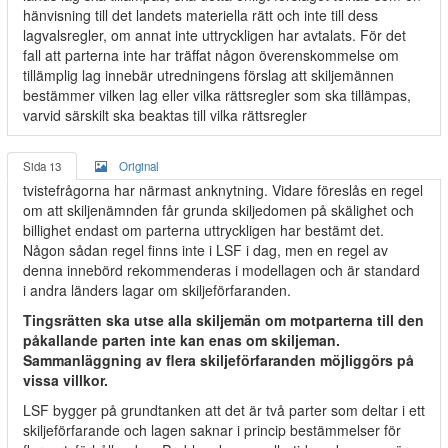
hänvisning till det landets materiella rätt och inte till dess
lagvalsregler, om annat inte uttryckligen har avtalats. För det
fall att parterna inte har träffat någon överenskommelse om
tillämplig lag innebär utredningens förslag att skiljemännen
bestämmer vilken lag eller vilka rättsregler som ska tillämpas,
varvid särskilt ska beaktas till vilka rättsregler
Sida 13
Original
tvistefrågorna har närmast anknytning. Vidare föreslås en regel
om att skiljenämnden får grunda skiljedomen på skälighet och
billighet endast om parterna uttryckligen har bestämt det.
Någon sådan regel finns inte i LSF i dag, men en regel av
denna innebörd rekommenderas i modellagen och är standard
i andra länders lagar om skiljeförfaranden.
Tingsrätten ska utse alla skiljemän om motparterna till den
påkallande parten inte kan enas om skiljeman.
Sammanläggning av flera skiljeförfaranden möjliggörs på
vissa villkor.
LSF bygger på grundtanken att det är två parter som deltar i ett
skiljeförfarande och lagen saknar i princip bestämmelser för