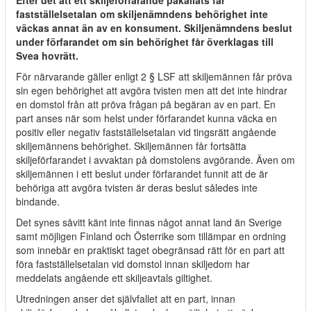
Efter det att ett skiljeförfarande påkallats får
fastställelsetalan om skiljenämndens behörighet inte
väckas annat än av en konsument. Skiljenämndens beslut
under förfarandet om sin behörighet får överklagas till
Svea hovrätt.
För närvarande gäller enligt 2 § LSF att skiljemännen får pröva
sin egen behörighet att avgöra tvisten men att det inte hindrar
en domstol från att pröva frågan på begäran av en part. En
part anses när som helst under förfarandet kunna väcka en
positiv eller negativ fastställelsetalan vid tingsrätt angående
skiljemännens behörighet. Skiljemännen får fortsätta
skiljeförfarandet i avvaktan på domstolens avgörande. Även om
skiljemännen i ett beslut under förfarandet funnit att de är
behöriga att avgöra tvisten är deras beslut således inte
bindande.
Det synes såvitt känt inte finnas något annat land än Sverige
samt möjligen Finland och Österrike som tillämpar en ordning
som innebär en praktiskt taget obegränsad rätt för en part att
föra fastställelsetalan vid domstol innan skiljedom har
meddelats angående ett skiljeavtals giltighet.
Utredningen anser det självfallet att en part, innan