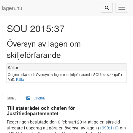
lagen.nu
Toggl
naviga
SOU 2015:37
Översyn av lagen om
skiljeförfarande
Källor
Originaldokument:
Översyn av lagen om skiljeförfarande, SOU 2015:37 (pdf 1
MB)
,
Källa
Sida 3
Original
Till statsrådet och chefen för
Justitiedepartementet
Regeringen beslutade den 6 februari 2014 att ge en särskild
utredare i uppdrag att göra en översyn av lagen (
1999:116
) om