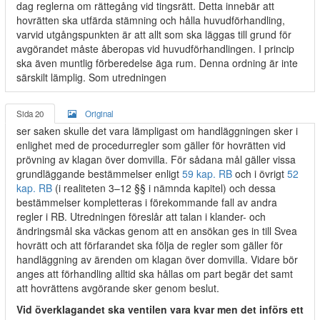
dag reglerna om rättegång vid tingsrätt. Detta innebär att
hovrätten ska utfärda stämning och hålla huvudförhandling,
varvid utgångspunkten är att allt som ska läggas till grund för
avgörandet måste åberopas vid huvudförhandlingen. I princip
ska även muntlig förberedelse äga rum. Denna ordning är inte
särskilt lämplig. Som utredningen
Sida 20
Original
ser saken skulle det vara lämpligast om handläggningen sker i
enlighet med de procedurregler som gäller för hovrätten vid
prövning av klagan över domvilla. För sådana mål gäller vissa
grundläggande bestämmelser enligt
59 kap. RB
och i övrigt
52
kap. RB
(i realiteten 3–12 §§ i nämnda kapitel) och dessa
bestämmelser kompletteras i förekommande fall av andra
regler i RB. Utredningen föreslår att talan i klander- och
ändringsmål ska väckas genom att en ansökan ges in till Svea
hovrätt och att förfarandet ska följa de regler som gäller för
handläggning av ärenden om klagan över domvilla. Vidare bör
anges att förhandling alltid ska hållas om part begär det samt
att hovrättens avgörande sker genom beslut.
Vid överklagandet ska ventilen vara kvar men det införs ett