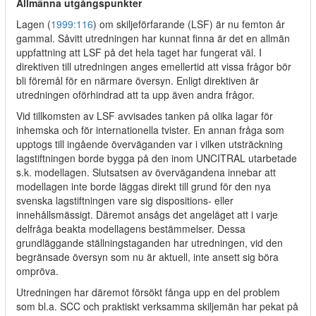
Allmänna utgångspunkter
Lagen (
1999:116
) om skiljeförfarande (LSF) är nu femton år
gammal. Såvitt utredningen har kunnat finna är det en allmän
uppfattning att LSF på det hela taget har fungerat väl. I
direktiven till utredningen anges emellertid att vissa frågor bör
bli föremål för en närmare översyn. Enligt direktiven är
utredningen oförhindrad att ta upp även andra frågor.
Vid tillkomsten av LSF avvisades tanken på olika lagar för
inhemska och för internationella tvister. En annan fråga som
upptogs till ingående överväganden var i vilken utsträckning
lagstiftningen borde bygga på den inom UNCITRAL utarbetade
s.k. modellagen. Slutsatsen av övervägandena innebar att
modellagen inte borde läggas direkt till grund för den nya
svenska lagstiftningen vare sig dispositions- eller
innehållsmässigt. Däremot ansågs det angeläget att i varje
delfråga beakta modellagens bestämmelser. Dessa
grundläggande ställningstaganden har utredningen, vid den
begränsade översyn som nu är aktuell, inte ansett sig böra
ompröva.
Utredningen har däremot försökt fånga upp en del problem
som bl.a. SCC och praktiskt verksamma skiljemän har pekat på