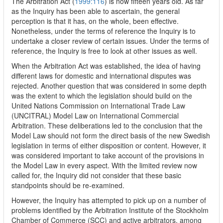
The Arbitration Act (
1999:116
) is now fifteen years old. As far
as the Inquiry has been able to ascertain, the general
perception is that it has, on the whole, been effective.
Nonetheless, under the terms of reference the Inquiry is to
undertake a closer review of certain issues. Under the terms of
reference, the Inquiry is free to look at other issues as well.
When the Arbitration Act was established, the idea of having
different laws for domestic and international disputes was
rejected. Another question that was considered in some depth
was the extent to which the legislation should build on the
United Nations Commission on International Trade Law
(UNCITRAL) Model Law on International Commercial
Arbitration. These deliberations led to the conclusion that the
Model Law should not form the direct basis of the new Swedish
legislation in terms of either disposition or content. However, it
was considered important to take account of the provisions in
the Model Law in every aspect. With the limited review now
called for, the Inquiry did not consider that these basic
standpoints should be re-examined.
However, the Inquiry has attempted to pick up on a number of
problems identified by the Arbitration Institute of the Stockholm
Chamber of Commerce (SCC) and active arbitrators, among