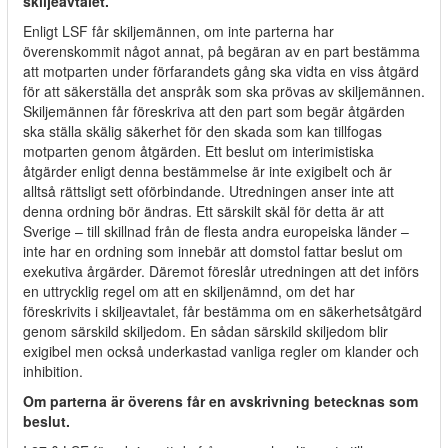
skiljeavtalet.
Enligt LSF får skiljemännen, om inte parterna har
överenskommit något annat, på begäran av en part bestämma
att motparten under förfarandets gång ska vidta en viss åtgärd
för att säkerställa det anspråk som ska prövas av skiljemännen.
Skiljemännen får föreskriva att den part som begär åtgärden
ska ställa skälig säkerhet för den skada som kan tillfogas
motparten genom åtgärden. Ett beslut om interimistiska
åtgärder enligt denna bestämmelse är inte exigibelt och är
alltså rättsligt sett oförbindande. Utredningen anser inte att
denna ordning bör ändras. Ett särskilt skäl för detta är att
Sverige – till skillnad från de flesta andra europeiska länder –
inte har en ordning som innebär att domstol fattar beslut om
exekutiva årgärder. Däremot föreslår utredningen att det införs
en uttrycklig regel om att en skiljenämnd, om det har
föreskrivits i skiljeavtalet, får bestämma om en säkerhetsåtgärd
genom särskild skiljedom. En sådan särskild skiljedom blir
exigibel men också underkastad vanliga regler om klander och
inhibition.
Om parterna är överens får en avskrivning betecknas som
beslut.