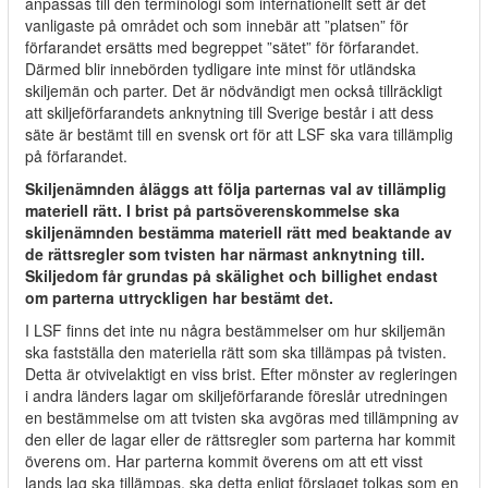
anpassas till den terminologi som internationellt sett är det
vanligaste på området och som innebär att ”platsen” för
förfarandet ersätts med begreppet ”sätet” för förfarandet.
Därmed blir innebörden tydligare inte minst för utländska
skiljemän och parter. Det är nödvändigt men också tillräckligt
att skiljeförfarandets anknytning till Sverige består i att dess
säte är bestämt till en svensk ort för att LSF ska vara tillämplig
på förfarandet.
Skiljenämnden åläggs att följa parternas val av tillämplig
materiell rätt. I brist på partsöverenskommelse ska
skiljenämnden bestämma materiell rätt med beaktande av
de rättsregler som tvisten har närmast anknytning till.
Skiljedom får grundas på skälighet och billighet endast
om parterna uttryckligen har bestämt det.
I LSF finns det inte nu några bestämmelser om hur skiljemän
ska fastställa den materiella rätt som ska tillämpas på tvisten.
Detta är otvivelaktigt en viss brist. Efter mönster av regleringen
i andra länders lagar om skiljeförfarande föreslår utredningen
en bestämmelse om att tvisten ska avgöras med tillämpning av
den eller de lagar eller de rättsregler som parterna har kommit
överens om. Har parterna kommit överens om att ett visst
lands lag ska tillämpas, ska detta enligt förslaget tolkas som en