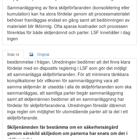
Sammanläggning av flera skiljeförfaranden (konsolidering eller
kumulation) kan ha stora fördelar genom att processmaterialet
behöver framläggas endast en gång samt att bedömningen av
materialet blir likformig. Ofta sparas kostnader och processen
förenklas för både skiljenämnd och parter. LSF innehåller i dag
ingen
Sida 14
Original
bestämmelse i frågan. Utredningen bedömer att det finns klara
fördelar med en dispositiv reglering i LSF som gör det möjligt
att sammanlägga skiljeförfaranden. För att minimera tänkbara
komplikationer bör villkoren för sammanläggning vara att
samma skiljemän är utsedda i alla de skiljeförfaranden som ska
sammanläggas, att samtliga parter begär sammanläggning
samt att skiljemännen bedömer att en sammanläggning har
fördelar för skiljeförfarandena. Utredningen föreslår däremot
inga regler om möjlighet för utomstående parter att ta del i ett
skiljeförfarande.
Skiljenämnden får bestämma om en säkerhetsåtgärd
genom särskild skiljedom om parterna har enats om det i