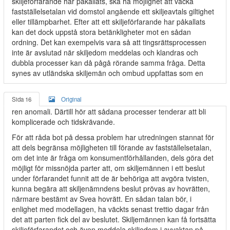
skiljeförfarande har påkallats, ska ha möjlighet att väcka
fastställelsetalan vid domstol angående ett skiljeavtals giltighet
eller tillämpbarhet. Efter att ett skiljeförfarande har påkallats
kan det dock uppstå stora betänkligheter mot en sådan
ordning. Det kan exempelvis vara så att tingsrättsprocessen
inte är avslutad när skiljedom meddelas och klandras och
dubbla processer kan då pågå rörande samma fråga. Detta
synes av utländska skiljemän och ombud uppfattas som en
Sida 16
Original
ren anomali. Därtill hör att sådana processer tenderar att bli
komplicerade och tidskrävande.
För att råda bot på dessa problem har utredningen stannat för
att dels begränsa möjligheten till förande av fastställelsetalan,
om det inte är fråga om konsumentförhållanden, dels göra det
möjligt för missnöjda parter att, om skiljemännen i ett beslut
under förfarandet funnit att de är behöriga att avgöra tvisten,
kunna begära att skiljenämndens beslut prövas av hovrätten,
närmare bestämt av Svea hovrätt. En sådan talan bör, i
enlighet med modellagen, ha väckts senast trettio dagar från
det att parten fick del av beslutet. Skiljemännen kan få fortsätta
skiljeförfarandet och även meddela skiljedom i avvaktan på