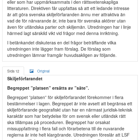
eller som har uppmärksammats i den rättsvetenskapliga
litteraturen. Direktiven får uppfattas så att ett ledande intresse
är att göra svenska skiljeförfaranden ännu mer attraktiva än
vad de för närvarande är, inte bara för svenska aktörer utan
även för utländska parter och skiljemän. Utredningen har i linje
härmed lagt särskild vikt vid frågor med denna inriktning.
I betänkandet diskuteras en del frågor beträffande vilka
utredningen inte lägger fram förslag. De förslag som
utredningen lämnar framgår huvudsakligen av följande.
Sida 12
Original
Skiljeförfarandet
Begreppet ”platsen” ersätts av ”säte”.
Begreppet ”platsen” för skiljeförfarandet förekommer i flera
bestämmelser i lagen. Begreppet är inte avsett att begränsa ett
skiljeförfarande geografiskt utan har en närmast juridisk-teknisk
karaktär som har betydelse för om svensk eller utländsk rätt
ska tillämpas på proceduren. Begreppet har orsakat
missuppfattning i flera fall och förarbetena till de nuvarande
reglerna är inte helt klargörande. Utredningen föreslår att LSF