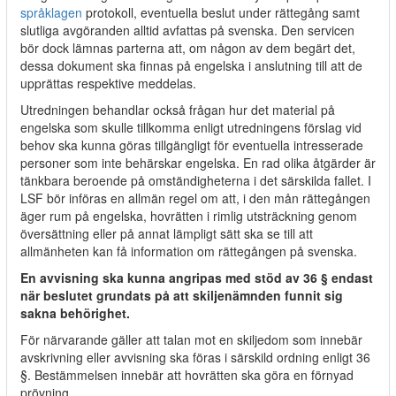
språklagen
protokoll, eventuella beslut under rättegång samt
slutliga avgöranden alltid avfattas på svenska. Den servicen
bör dock lämnas parterna att, om någon av dem begärt det,
dessa dokument ska finnas på engelska i anslutning till att de
upprättas respektive meddelas.
Utredningen behandlar också frågan hur det material på
engelska som skulle tillkomma enligt utredningens förslag vid
behov ska kunna göras tillgängligt för eventuella intresserade
personer som inte behärskar engelska. En rad olika åtgärder är
tänkbara beroende på omständigheterna i det särskilda fallet. I
LSF bör införas en allmän regel om att, i den mån rättegången
äger rum på engelska, hovrätten i rimlig utsträckning genom
översättning eller på annat lämpligt sätt ska se till att
allmänheten kan få information om rättegången på svenska.
En avvisning ska kunna angripas med stöd av 36 § endast
när beslutet grundats på att skiljenämnden funnit sig
sakna behörighet.
För närvarande gäller att talan mot en skiljedom som innebär
avskrivning eller avvisning ska föras i särskild ordning enligt 36
§. Bestämmelsen innebär att hovrätten ska göra en förnyad
prövning