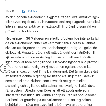
Sida 22
Original
av den genom skiljedomen avgjorda frågan, dvs. avskrivnings-
eller avvisningsbeslutet. Hovrättens ställningstagande har alltså
inte samma karaktär av en extraordinär prövning som vid en
prövning efter klander.
Regleringen i 36 § skapar emellertid problem i de inte så få fall
då en skiljenämnd finner att käromålet ska avvisas av annat
skäl än att skiljemännen saknar behörighet enligt ett gällande
skiljeavtal. Fråga är då om ett rättegångshinder hänförligt till
själva saken och en avvisning i ett sådant fall kan i praktiken
ligga mycket nära ett ogillande. En avvisningsdom ska prövas i
sak efter en talan enligt 36 § medan en ogillande dom kan
prövas endast om det finns klandergrund. Det är mycket svårt
att förklara denna reglering för utländska skiljemän, särskilt
som den skarpa skillnad som i svensk rätt görs mellan
avvisning och ogillande ofta saknar motsvarighet i utländska
rättssystem. Utredningen föreslår att ett avgörande som
innefattar avvisning ska kunna angripas utan klander endast
när beslutet grundas på att skiljemännen funnit sig sakna
behörighet. I fråga om avskrivning bör nuvarande ordning