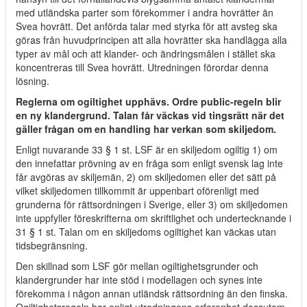
med utländska parter som förekommer i andra hovrätter än
Svea hovrätt. Det anförda talar med styrka för att avsteg ska
göras från huvudprincipen att alla hovrätter ska handlägga alla
typer av mål och att klander- och ändringsmålen i stället ska
koncentreras till Svea hovrätt. Utredningen förordar denna
lösning.
Reglerna om ogiltighet upphävs. Ordre public-regeln blir
en ny klandergrund. Talan får väckas vid tingsrätt när det
gäller frågan om en handling har verkan som skiljedom.
Enligt nuvarande 33 § 1 st. LSF är en skiljedom ogiltig 1) om
den innefattar prövning av en fråga som enligt svensk lag inte
får avgöras av skiljemän, 2) om skiljedomen eller det sätt på
vilket skiljedomen tillkommit är uppenbart oförenligt med
grunderna för rättsordningen i Sverige, eller 3) om skiljedomen
inte uppfyller föreskrifterna om skriftlighet och undertecknande i
31 § 1 st. Talan om en skiljedoms ogiltighet kan väckas utan
tidsbegränsning.
Den skillnad som LSF gör mellan ogiltighetsgrunder och
klandergrunder har inte stöd i modellagen och synes inte
förekomma i någon annan utländsk rättsordning än den finska.