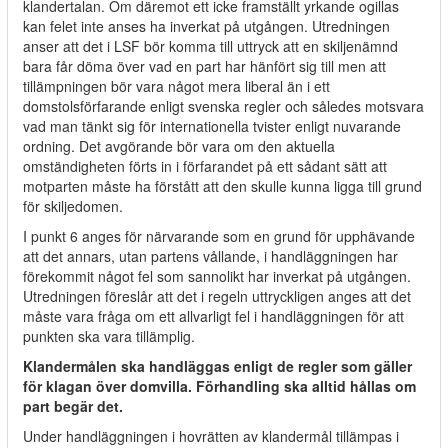
klandertalan. Om däremot ett icke framställt yrkande ogillas
kan felet inte anses ha inverkat på utgången. Utredningen
anser att det i LSF bör komma till uttryck att en skiljenämnd
bara får döma över vad en part har hänfört sig till men att
tillämpningen bör vara något mera liberal än i ett
domstolsförfarande enligt svenska regler och således motsvara
vad man tänkt sig för internationella tvister enligt nuvarande
ordning. Det avgörande bör vara om den aktuella
omständigheten förts in i förfarandet på ett sådant sätt att
motparten måste ha förstått att den skulle kunna ligga till grund
för skiljedomen.
I punkt 6 anges för närvarande som en grund för upphävande
att det annars, utan partens vållande, i handläggningen har
förekommit något fel som sannolikt har inverkat på utgången.
Utredningen föreslår att det i regeln uttryckligen anges att det
måste vara fråga om ett allvarligt fel i handläggningen för att
punkten ska vara tillämplig.
Klandermålen ska handläggas enligt de regler som gäller
för klagan över domvilla. Förhandling ska alltid hållas om
part begär det.
Under handläggningen i hovrätten av klandermål tillämpas i