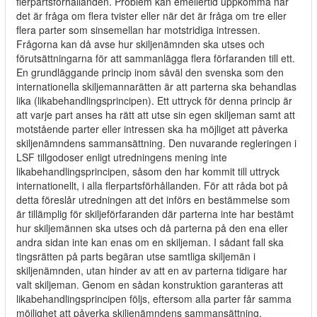
flerpartsförhållanden. Problem kan emellertid uppkomma när
det är fråga om flera tvister eller när det är fråga om tre eller
flera parter som sinsemellan har motstridiga intressen.
Frågorna kan då avse hur skiljenämnden ska utses och
förutsättningarna för att sammanlägga flera förfaranden till ett.
En grundläggande princip inom såväl den svenska som den
internationella skiljemannarätten är att parterna ska behandlas
lika (likabehandlingsprincipen). Ett uttryck för denna princip är
att varje part anses ha rätt att utse sin egen skiljeman samt att
motstående parter eller intressen ska ha möjliget att påverka
skiljenämndens sammansättning. Den nuvarande regleringen i
LSF tillgodoser enligt utredningens mening inte
likabehandlingsprincipen, såsom den har kommit till uttryck
internationellt, i alla flerpartsförhållanden. För att råda bot på
detta föreslår utredningen att det införs en bestämmelse som
är tillämplig för skiljeförfaranden där parterna inte har bestämt
hur skiljemännen ska utses och då parterna på den ena eller
andra sidan inte kan enas om en skiljeman. I sådant fall ska
tingsrätten på parts begäran utse samtliga skiljemän i
skiljenämnden, utan hinder av att en av parterna tidigare har
valt skiljeman. Genom en sådan konstruktion garanteras att
likabehandlingsprincipen följs, eftersom alla parter får samma
möjlighet att påverka skiljenämndens sammansättning.