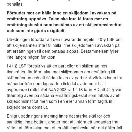
behållas.
Förbudet mot att hålla inne en skiljedom i avvaktan på
ersättning upphävs. Talan ska inte få föras mot ett
ersättningsbeslut som bestämts av ett skiljedomsinstitut
och som inte gjorts exigibelt.
Utredningen förordar att den nuvarande regeln i 40 § LSF om
att skiljemännen inte får hålla inne skiljedomen i avvaktan på
att ersättningen till dem betalas slopas. Bestämmelsen fyller
inte längre någon funktion.
I 41 § LSF föreskrivs att en part eller en skiljeman hos
tingsrätten får föra talan mot skiljedomen om ersättning till
skiljemännen och att sådan talan av part skall väckas inom tre
månader från den dag parten fick del av domen. I sitt
avgörande i rättsfallet
NJA 2008 s. 1
118 fann HD att 41 § var
tillämplig även på sådana ersättningsbeslut som fattats av ett
skiljedomsinstitut men som i en eller annan form tagits in i
skiljedomens domslut.
Enligt utredningens mening finns det starka skäl för och
samtidigt inga betänkligheter mot att införa ett undantag från
rätten att föra talan mot ett ersättningsbeslut när det gäller fall