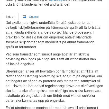
också förhållandena i en del andra länder.
Sida 21
Original
Det skulle naturligtvis underlätta för utländska parter som
deltagit i skiljeförfaranden på främmande språk att få fortsätta
att använda skiljeförfarandets språk i klanderprocessen. I
praktiken rör det sig här om engelska; antalet klandrade
svenska skiljedomar som meddelats på annat främmande
språk är försumbart.
Vad som framstår som särskilt angeläget är att skriftlig
bevisning kan inges på engelska samt att vittnesförhör kan
hållas på engelska.
Utredningen anser att hovrätten bör få möjlighet att tillåta att
rättegången i lämplig omfattning ska äga rum på engelska, om
det begärs av någon av parterna och motparten samtycker till
det. Hovrätten bör därvid regelmässigt pröva om skriftväxlingen
ska kunna ske på engelska, om skriftliga bevis ska kunna vara
avfattade på engelska och om förhör med vittnen och/eller
parter ska kunna tas upp på engelska.
Enligt utredningens mening bör med hänsyn till principerna i