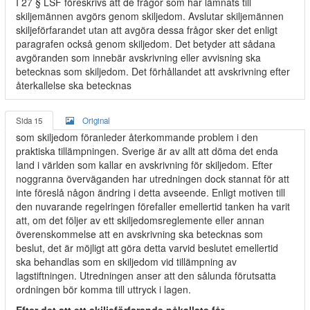
I 27 § LSF föreskrivs att de frågor som har lämnats till
skiljemännen avgörs genom skiljedom. Avslutar skiljemännen
skiljeförfarandet utan att avgöra dessa frågor sker det enligt
paragrafen också genom skiljedom. Det betyder att sådana
avgöranden som innebär avskrivning eller avvisning ska
betecknas som skiljedom. Det förhållandet att avskrivning efter
återkallelse ska betecknas
Sida 15
Original
som skiljedom föranleder återkommande problem i den
praktiska tillämpningen. Sverige är av allt att döma det enda
land i världen som kallar en avskrivning för skiljedom. Efter
noggranna överväganden har utredningen dock stannat för att
inte föreslå någon ändring i detta avseende. Enligt motiven till
den nuvarande regelringen förefaller emellertid tanken ha varit
att, om det följer av ett skiljedomsreglemente eller annan
överenskommelse att en avskrivning ska betecknas som
beslut, det är möjligt att göra detta varvid beslutet emellertid
ska behandlas som en skiljedom vid tillämpning av
lagstiftningen. Utredningen anser att den sålunda förutsatta
ordningen bör komma till uttryck i lagen.