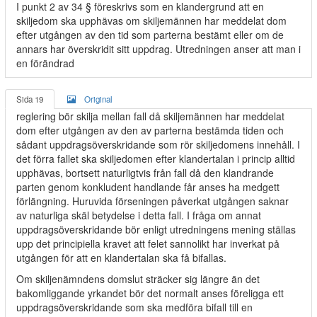
I punkt 2 av 34 § föreskrivs som en klandergrund att en
skiljedom ska upphävas om skiljemännen har meddelat dom
efter utgången av den tid som parterna bestämt eller om de
annars har överskridit sitt uppdrag. Utredningen anser att man i
en förändrad
Sida 19
Original
reglering bör skilja mellan fall då skiljemännen har meddelat
dom efter utgången av den av parterna bestämda tiden och
sådant uppdragsöverskridande som rör skiljedomens innehåll. I
det förra fallet ska skiljedomen efter klandertalan i princip alltid
upphävas, bortsett naturligtvis från fall då den klandrande
parten genom konkludent handlande får anses ha medgett
förlängning. Huruvida förseningen påverkat utgången saknar
av naturliga skäl betydelse i detta fall. I fråga om annat
uppdragsöverskridande bör enligt utredningens mening ställas
upp det principiella kravet att felet sannolikt har inverkat på
utgången för att en klandertalan ska få bifallas.
Om skiljenämndens domslut sträcker sig längre än det
bakomliggande yrkandet bör det normalt anses föreligga ett
uppdragsöverskridande som ska medföra bifall till en