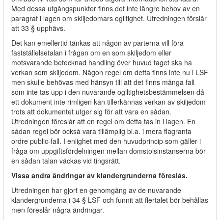
Med dessa utgångspunkter finns det inte längre behov av en
paragraf i lagen om skiljedomars ogiltighet. Utredningen förslår
att 33 § upphävs.
Det kan emellertid tänkas att någon av parterna vill föra
fastställelsetalan i frågan om en som skiljedom eller
motsvarande betecknad handling över huvud taget ska ha
verkan som skiljedom. Någon regel om detta finns inte nu i LSF
men skulle behövas med hänsyn till att det finns många fall
som inte tas upp i den nuvarande ogiltighetsbestämmelsen då
ett dokument inte rimligen kan tillerkännas verkan av skiljedom
trots att dokumentet utger sig för att vara en sådan.
Utredningen föreslår att en regel om detta tas in i lagen. En
sådan regel bör också vara tillämplig bl.a. i mera flagranta
ordre public-fall. I enlighet med den huvudprincip som gäller i
fråga om uppgiftsfördelningen mellan domstolsinstanserna bör
en sådan talan väckas vid tingsrätt.
Vissa andra ändringar av klandergrunderna föreslås.
Utredningen har gjort en genomgång av de nuvarande
klandergrunderna i 34 § LSF och funnit att flertalet bör behållas
men föreslår några ändringar.