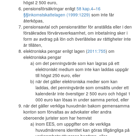
högst 2 500 euro,
pensionsförsäkringar enligt
58 kap.
4
–
16
§§
inkomstskattelagen (1999:1229)
som inte får
återköpas,
pensionsavtal och pensionsrätter för anställda eller i den
försäkrades förvärvsverksamhet, om inbetalning sker i
form av avdrag på lön och överlåtelse av rättigheter inte
är tillåten,
elektroniska pengar enligt lagen (
2011:755
) om
elektroniska pengar
om det penningvärde som kan lagras på ett
elektroniskt medium som inte kan laddas uppgår
till högst 250 euro, eller
när det gäller elektroniska medier som kan
laddas, det penningvärde som omsätts under ett
kalenderår inte överstiger 2 500 euro och högst 1
000 euro kan lösas in under samma period, eller
när det gäller verkliga huvudmän bakom gemensamma
konton som förvaltas av advokater eller andra
oberoende jurister som har hemvist
inom EES, om uppgifter om de verkliga
huvudmännens identitet kan göras tillgängliga på