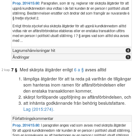
Prop. 2014/15:80
: Paragrafen, som är ny, reglerar när skärpta åtgärder för att
uppnå kundkännedom ska vidtas i de fall kunden är en person i politiskt utsatt
ställning. Bestämmelsen ersätter och ändrar det som framgår av nuvarande 6
§ tredje stycket 2.
Enligt
första stycket
ska skärpta åtgärder för att uppnå kundkännedom alltid
vidtas när en affärsförbindelse etableras eller en enstaka transaktion utförs
med en person i politiskt utsatt ställning. I 7 § anges vad som alltid ska avses
med ...
Lagrumshänvisningar hit
4
Ändringar
1
7 §
Med skärpta åtgärder enligt
6 a §
avses alltid
lämpliga åtgärder för att ta reda på varifrån de tillgångar
som hanteras inom ramen för affärsförbindelsen eller
den enstaka transaktionen kommer,
skärpt fortlöpande uppföljning av affärsförbindelsen, och
att inhämta godkännande från behörig beslutsfattare.
Lag (2015:274).
Författningskommentar
Prop. 2014/15:80
: I paragrafen anges vad som avses med skärpta åtgärder
för att uppnå kundkännedom när kunden är en person i politiskt utsatt ställning.
Som en konsekvens av att hanteringen av en person i politiskt utsatt ställning