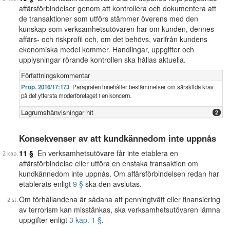
affärsförbindelser genom att kontrollera och dokumentera att
de transaktioner som utförs stämmer överens med den
kunskap som verksamhetsutövaren har om kunden, dennes
affärs- och riskprofil och, om det behövs, varifrån kundens
ekonomiska medel kommer. Handlingar, uppgifter och
upplysningar rörande kontrollen ska hållas aktuella.
Författningskommentar
Prop. 2016/17:173
: Paragrafen innehåller bestämmelser om särskilda krav
på det yttersta moderföretaget i en koncern.
Lagrumshänvisningar hit
2
Konsekvenser av att kundkännedom inte uppnås
11 §
En verksamhetsutövare får inte etablera en
affärsförbindelse eller utföra en enstaka transaktion om
kundkännedom inte uppnås. Om affärsförbindelsen redan har
etablerats enligt
9 §
ska den avslutas.
Om förhållandena är sådana att penningtvätt eller finansiering
av terrorism kan misstänkas, ska verksamhetsutövaren lämna
uppgifter enligt
3 kap. 1 §
.