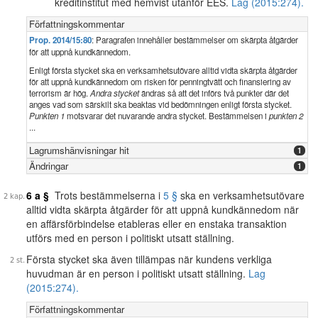
kreditinstitut med hemvist utanför EES.
Lag (2015:274).
Författningskommentar
Prop. 2014/15:80
: Paragrafen innehåller bestämmelser om skärpta åtgärder
för att uppnå kundkännedom.
Enligt första stycket ska en verksamhetsutövare alltid vidta skärpta åtgärder
för att uppnå kundkännedom om risken för penningtvätt och finansiering av
terrorism är hög.
Andra stycket
ändras så att det införs två punkter där det
anges vad som särskilt ska beaktas vid bedömningen enligt första stycket.
Punkten 1
motsvarar det nuvarande andra stycket. Bestämmelsen i
punkten 2
...
Lagrumshänvisningar hit
1
Ändringar
1
6 a §
Trots bestämmelserna i
5 §
ska en verksamhetsutövare
alltid vidta skärpta åtgärder för att uppnå kundkännedom när
en affärsförbindelse etableras eller en enstaka transaktion
utförs med en person i politiskt utsatt ställning.
Första stycket ska även tillämpas när kundens verkliga
huvudman är en person i politiskt utsatt ställning.
Lag
(2015:274).
Författningskommentar