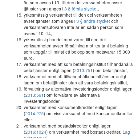
än som avses i 13, till den del verksamheten avser
tjänster som anges i
3 § första stycket
,
yrkesmässig verksamhet till den del verksamheten
avser tjänster som anges i
3 § andra stycket
och
verksamhetsutövaren inte är en sådan person som
avses i 10–14,
yrkesmässig handel med varor, till den del
verksamheten avser försäljning mot kontant betalning
som uppgår till minst ett belopp som motsvarar 15 000
euro,
verksamhet med att som betalningsinstitut tillhandahålla
betaltjänster enligt lagen (
2010:751
) om betaltjänster,
verksamhet med att tillhandahålla betaltjänster enligt
lagen om betaltjänster utan att vara betalningsinstitut,
förvaltning av alternativa investeringsfonder enligt lagen
(
2013:561
) om förvaltare av alternativa
investeringsfonder,
verksamhet med konsumentkrediter enligt lagen
(
2014:275
) om viss verksamhet med konsumentkrediter,
eller
verksamhet med bostadskrediter enligt lagen
(
2016:1024
) om verksamhet med bostadskrediter.
Lag