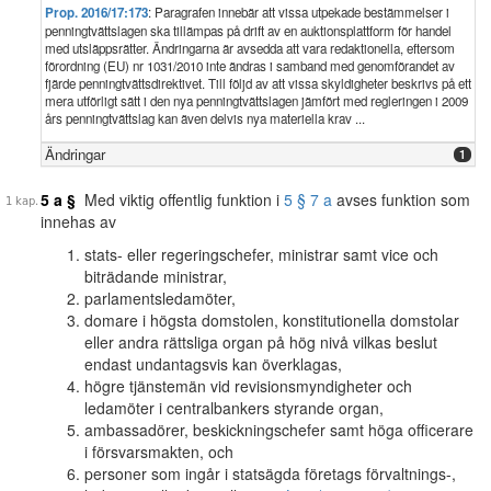
Prop. 2016/17:173
: Paragrafen innebär att vissa utpekade bestämmelser i
penningtvättslagen ska tillämpas på drift av en auktionsplattform för handel
med utsläppsrätter. Ändringarna är avsedda att vara redaktionella, eftersom
förordning (EU) nr 1031/2010 inte ändras i samband med genomförandet av
fjärde penningtvättsdirektivet. Till följd av att vissa skyldigheter beskrivs på ett
mera utförligt sätt i den nya penningtvättslagen jämfört med regleringen i 2009
års penningtvättslag kan även delvis nya materiella krav ...
Ändringar
1
5 a §
Med viktig offentlig funktion i
5 § 7 a
avses funktion som
innehas av
stats- eller regeringschefer, ministrar samt vice och
biträdande ministrar,
parlamentsledamöter,
domare i högsta domstolen, konstitutionella domstolar
eller andra rättsliga organ på hög nivå vilkas beslut
endast undantagsvis kan överklagas,
högre tjänstemän vid revisionsmyndigheter och
ledamöter i centralbankers styrande organ,
ambassadörer, beskickningschefer samt höga officerare
i försvarsmakten, och
personer som ingår i statsägda företags förvaltnings-,