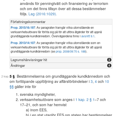
används för penningtvätt och finansiering av terrorism
och om det finns tillsyn över att dessa bestämmelser
följs.
Lag (2016:1029).
Författningskommentar
Prop. 2015/16:197
: Av paragrafen framgår vilka utomstående en
verksamhetsutövare får förlita sig på för att utföra åtgärder för att uppnå
grundläggande kundkännedom. Övervägandena finns i
avsnitt 9.1
.
Prop. 2013/14:107
: Av paragrafen framgår vilka utomstående som en
verksamhetsutövare får förlita sig på för att utföra åtgärder för att uppnå
grundläggande kundkännedom (se
prop. 2008/09:70 s. 188
).
Lagrumshänvisningar hit
2
Ändringar
4
5 §
Bestämmelserna om grundläggande kundkännedom och
om fortlöpande uppföljning av affärsförbindelser i
3
,
4
och
10
§§
gäller inte för
svenska myndigheter,
verksamhetsutövare som anges i
1 kap. 2 § 1
–7 och
17–21, och som har hemvist
inom EES,
i en stat utanför EES om staten har bestämmelser