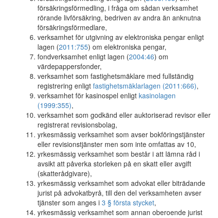
försäkringsförmedling, i fråga om sådan verksamhet
rörande livförsäkring, bedriven av andra än anknutna
försäkringsförmedlare,
verksamhet för utgivning av elektroniska pengar enligt
lagen (
2011:755
) om elektroniska pengar,
fondverksamhet enligt lagen (
2004:46
) om
värdepappersfonder,
verksamhet som fastighetsmäklare med fullständig
registrering enligt
fastighetsmäklarlagen (2011:666)
,
verksamhet för kasinospel enligt
kasinolagen
(1999:355)
,
verksamhet som godkänd eller auktoriserad revisor eller
registrerat revisionsbolag,
yrkesmässig verksamhet som avser bokföringstjänster
eller revisionstjänster men som inte omfattas av 10,
yrkesmässig verksamhet som består i att lämna råd i
avsikt att påverka storleken på en skatt eller avgift
(skatterådgivare),
yrkesmässig verksamhet som advokat eller biträdande
jurist på advokatbyrå, till den del verksamheten avser
tjänster som anges i
3 § första stycket
,
yrkesmässig verksamhet som annan oberoende jurist