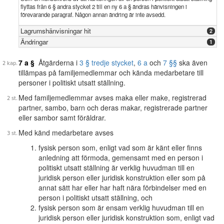
flyttas från 6 § andra stycket 2 till en ny 6 a § ändras hänvisningen i
förevarande paragraf. Någon annan ändring är inte avsedd.
Lagrumshänvisningar hit
2
Ändringar
1
7 a §
Åtgärderna i
3 § tredje stycket
,
6 a
och
7 §§
ska även
tillämpas på familjemedlemmar och kända medarbetare till
personer i politiskt utsatt ställning.
Med familjemedlemmar avses maka eller make, registrerad
partner, sambo, barn och deras makar, registrerade partner
eller sambor samt föräldrar.
Med känd medarbetare avses
fysisk person som, enligt vad som är känt eller finns
anledning att förmoda, gemensamt med en person i
politiskt utsatt ställning är verklig huvudman till en
juridisk person eller juridisk konstruktion eller som på
annat sätt har eller har haft nära förbindelser med en
person i politiskt utsatt ställning, och
fysisk person som är ensam verklig huvudman till en
juridisk person eller juridisk konstruktion som, enligt vad