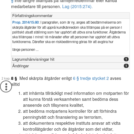
§
inte längre tillämpas på familjemedlemmar eller kända
medarbetare till personen.
Lag (2015:274).
Författningskommentar
Prop. 2014/15:80
: I paragrafen, som är ny, anges att bestämmelserna om
skärpta åtgärder för att uppnå kundkännedom ska tillämpas på en person i
politiskt utsatt ställning som har upphört att utöva sina funktioner. Åtgärderna
ska tillämpas i minst 18 månader efter att personen har upphört att utöva
funktionerna. Därefter ska en riskbedömning göras för att avgöra hur
länge personen ...
Lagrumshänvisningar hit
1
Ändringar
1
8 §
Med skärpta åtgärder enligt
6 § tredje stycket 2
avses
alltid
att inhämta tillräckligt med information om motparten för
att kunna förstå verksamheten samt bedöma dess
anseende och tillsynens kvalitet,
att bedöma motpartens kontroller för att förhindra
penningtvätt och finansiering av terrorism,
att dokumentera respektive instituts ansvar att vidta
kontrollåtgärder och de åtgärder som det vidtar,