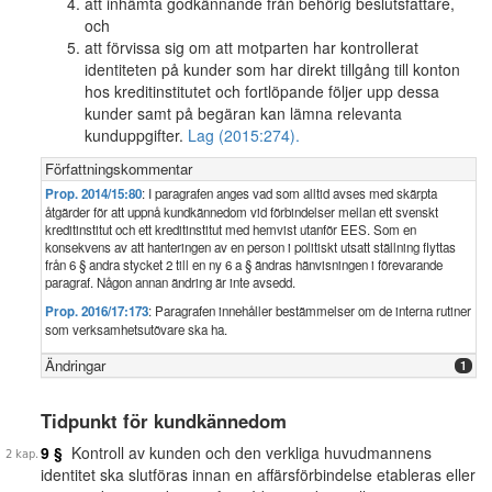
att inhämta godkännande från behörig beslutsfattare,
och
att förvissa sig om att motparten har kontrollerat
identiteten på kunder som har direkt tillgång till konton
hos kreditinstitutet och fortlöpande följer upp dessa
kunder samt på begäran kan lämna relevanta
kunduppgifter.
Lag (2015:274).
Författningskommentar
Prop. 2014/15:80
: I paragrafen anges vad som alltid avses med skärpta
åtgärder för att uppnå kundkännedom vid förbindelser mellan ett svenskt
kreditinstitut och ett kreditinstitut med hemvist utanför EES. Som en
konsekvens av att hanteringen av en person i politiskt utsatt ställning flyttas
från 6 § andra stycket 2 till en ny 6 a § ändras hänvisningen i förevarande
paragraf. Någon annan ändring är inte avsedd.
Prop. 2016/17:173
: Paragrafen innehåller bestämmelser om de interna rutiner
som verksamhetsutövare ska ha.
Ändringar
1
Tidpunkt för kundkännedom
9 §
Kontroll av kunden och den verkliga huvudmannens
identitet ska slutföras innan en affärsförbindelse etableras eller