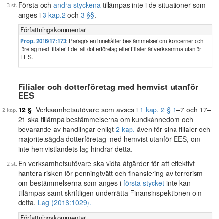
Första och
andra styckena
tillämpas inte i de situationer som
anges i
3 kap.
2
och
3 §§
.
Författningskommentar
Prop. 2016/17:173
: Paragrafen innehåller bestämmelser om koncerner och
företag med filialer, i de fall dotterföretag eller filialer är verksamma utanför
EES.
Filialer och dotterföretag med hemvist utanför
EES
12 §
Verksamhetsutövare som avses i
1 kap. 2 § 1
–7 och 17–
21 ska tillämpa bestämmelserna om kundkännedom och
bevarande av handlingar enligt
2 kap.
även för sina filialer och
majoritetsägda dotterföretag med hemvist utanför EES, om
inte hemvistlandets lag hindrar detta.
En verksamhetsutövare ska vidta åtgärder för att effektivt
hantera risken för penningtvätt och finansiering av terrorism
om bestämmelserna som anges i
första stycket
inte kan
tillämpas samt skriftligen underrätta Finansinspektionen om
detta.
Lag (2016:1029).
Författningskommentar