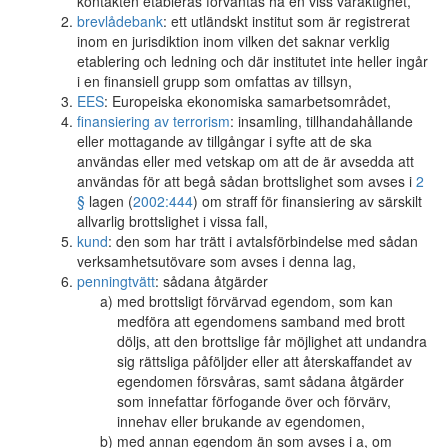
kontakten etableras förväntas ha en viss varaktighet,
brevlådebank
: ett utländskt institut som är registrerat
inom en jurisdiktion inom vilken det saknar verklig
etablering och ledning och där institutet inte heller ingår
i en finansiell grupp som omfattas av tillsyn,
EES
: Europeiska ekonomiska samarbetsområdet,
finansiering av terrorism
: insamling, tillhandahållande
eller mottagande av tillgångar i syfte att de ska
användas eller med vetskap om att de är avsedda att
användas för att begå sådan brottslighet som avses i
2
§
lagen (
2002:444
) om straff för finansiering av särskilt
allvarlig brottslighet i vissa fall,
kund
: den som har trätt i avtalsförbindelse med sådan
verksamhetsutövare som avses i denna lag,
penningtvätt
: sådana åtgärder
med brottsligt förvärvad egendom, som kan
medföra att egendomens samband med brott
döljs, att den brottslige får möjlighet att undandra
sig rättsliga påföljder eller att återskaffandet av
egendomen försvåras, samt sådana åtgärder
som innefattar förfogande över och förvärv,
innehav eller brukande av egendomen,
med annan egendom än som avses i a, om