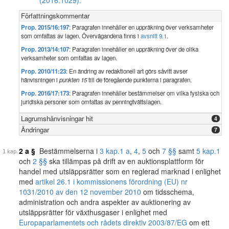
(2016:1029).
Författningskommentar
Prop. 2015/16:197
: Paragrafen innehåller en uppräkning över verksamheter
som omfattas av lagen. Övervägandena finns i
avsnitt 9.1
.
Prop. 2013/14:107
: Paragrafen innehåller en uppräkning över de olika
verksamheter som omfattas av lagen.
Prop. 2010/11:23
: En ändring av redaktionell art görs såvitt avser
hänvisningen i
punkten 15
till de föregående punkterna i paragrafen.
Prop. 2016/17:173
: Paragrafen innehåller bestämmelser om vilka fysiska och
juridiska personer som omfattas av penningtvättslagen.
Lagrumshänvisningar hit
4
Ändringar
7
2 a §
Bestämmelserna i
3 kap.
1 a
,
4
,
5
och
7 §§
samt
5 kap.
1
och
2 §§
ska tillämpas på drift av en auktionsplattform för
handel med utsläppsrätter som en reglerad marknad i enlighet
med
artikel 26.1 i kommissionens förordning (EU) nr
1031/2010 av den 12 november 2010
om tidsschema,
administration och andra aspekter av auktionering av
utsläppsrätter för växthusgaser i enlighet med
Europaparlamentets och rådets direktiv 2003/87/EG
om ett