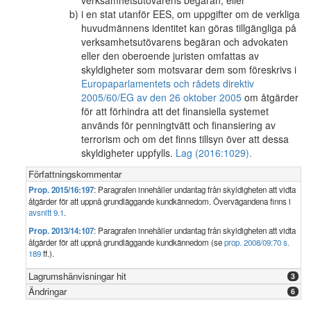
verksamhetsutövarens begäran, eller
i en stat utanför EES, om uppgifter om de verkliga
huvudmännens identitet kan göras tillgängliga på
verksamhetsutövarens begäran och advokaten
eller den oberoende juristen omfattas av
skyldigheter som motsvarar dem som föreskrivs i
Europaparlamentets och rådets direktiv
2005/60/EG av den 26 oktober 2005
om åtgärder
för att förhindra att det finansiella systemet
används för penningtvätt och finansiering av
terrorism och om det finns tillsyn över att dessa
skyldigheter uppfylls.
Lag (2016:1029).
Författningskommentar
Prop. 2015/16:197
: Paragrafen innehåller undantag från skyldigheten att vidta
åtgärder för att uppnå grundläggande kundkännedom. Övervägandena finns i
avsnitt 9.1
.
Prop. 2013/14:107
: Paragrafen innehåller undantag från skyldigheten att vidta
åtgärder för att uppnå grundläggande kundkännedom (se
prop. 2008/09:70 s.
189
ff.).
Lagrumshänvisningar hit
3
Ändringar
6