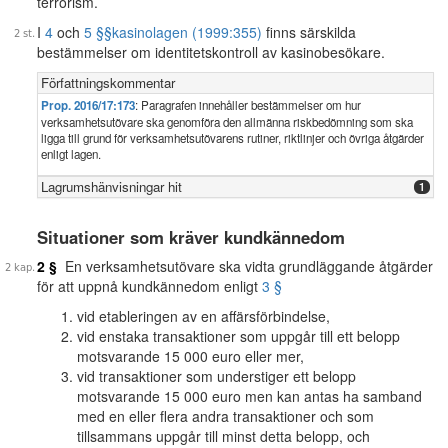
terrorism.
I
4
och
5 §§
kasinolagen (1999:355)
finns särskilda
bestämmelser om identitetskontroll av kasinobesökare.
Författningskommentar
Prop. 2016/17:173
: Paragrafen innehåller bestämmelser om hur
verksamhetsutövare ska genomföra den allmänna riskbedömning som ska
ligga till grund för verksamhetsutövarens rutiner, riktlinjer och övriga åtgärder
enligt lagen.
Lagrumshänvisningar hit
1
Situationer som kräver kundkännedom
2 §
En verksamhetsutövare ska vidta grundläggande åtgärder
för att uppnå kundkännedom enligt
3 §
vid etableringen av en affärsförbindelse,
vid enstaka transaktioner som uppgår till ett belopp
motsvarande 15 000 euro eller mer,
vid transaktioner som understiger ett belopp
motsvarande 15 000 euro men kan antas ha samband
med en eller flera andra transaktioner och som
tillsammans uppgår till minst detta belopp, och