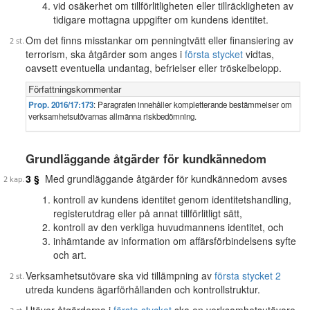
vid osäkerhet om tillförlitligheten eller tillräckligheten av
tidigare mottagna uppgifter om kundens identitet.
Om det finns misstankar om penningtvätt eller finansiering av
terrorism, ska åtgärder som anges i
första stycket
vidtas,
oavsett eventuella undantag, befrielser eller tröskelbelopp.
Författningskommentar
Prop. 2016/17:173
: Paragrafen innehåller kompletterande bestämmelser om
verksamhetsutövarnas allmänna riskbedömning.
Grundläggande åtgärder för kundkännedom
3 §
Med grundläggande åtgärder för kundkännedom avses
kontroll av kundens identitet genom identitetshandling,
registerutdrag eller på annat tillförlitligt sätt,
kontroll av den verkliga huvudmannens identitet, och
inhämtande av information om affärsförbindelsens syfte
och art.
Verksamhetsutövare ska vid tillämpning av
första stycket 2
utreda kundens ägarförhållanden och kontrollstruktur.