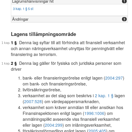
Lagrumshänvisningar hit
1
3 kap. 1 § 5 st
Ändringar
3
Lagens tillämpningsområde
1 §
Denna lag syftar till att förhindra att finansiell verksamhet
och annan näringsverksamhet utnyttjas för penningtvätt eller
finansiering av terrorism.
2 §
Denna lag gäller för fysiska och juridiska personer som
driver
bank- eller finansieringsrörelse enligt lagen (
2004:297
)
om bank- och finansieringsrörelse,
livförsäkringsrörelse,
verksamhet av det slag som beskrivs i
2 kap. 1 §
lagen
(
2007:528
) om värdepappersmarknaden,
verksamhet som kräver anmälan till eller ansökan hos
Finansinspektionen enligt lagen (
1996:1006
) om
anmälningsplikt avseende viss finansiell verksamhet
eller lagen (
2004:299
) om inlåningsverksamhet,
försäkringsförmedling enligt lagen (
2005:405
) om