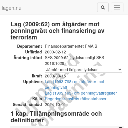
lagen.nu
Toggl
naviga
Lag (2009:62) om åtgärder mot
penningtvätt och finansiering av
terrorism
Departement
Finansdepartementet FMA B
Utfärdad
2009-02-12
U
p
p
h
ä
v
d
f
ö
r
f
a
t
t
n
i
n
Ändring införd
SFS 2009:62 i lydelse enligt SFS
g
2016:1029
Ikraft
2009-03-15
Upphäver
Lag (1993:768) om åtgärder mot
penningtvätt
Lag (1999:163) om penningtvättregister
Källa
Regeringskansliets rättsdatabaser
Senast hämtad
2024-10-01
1 kap. Tillämpningsområde och
definitioner