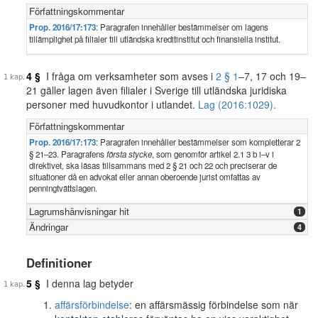
Författningskommentar
Prop. 2016/17:173
: Paragrafen innehåller bestämmelser om lagens
tillämplighet på filialer till utländska kreditinstitut och finansiella institut.
4 §
I fråga om verksamheter som avses i
2 § 1
–7, 17 och 19–
21 gäller lagen även filialer i Sverige till utländska juridiska
personer med huvudkontor i utlandet.
Lag (2016:1029).
Författningskommentar
Prop. 2016/17:173
: Paragrafen innehåller bestämmelser som kompletterar 2
§ 21–23. Paragrafens
första stycke
, som genomför artikel 2.1 3 b i–v i
direktivet, ska läsas tillsammans med 2 § 21 och 22 och preciserar de
situationer då en advokat eller annan oberoende jurist omfattas av
penningtvättslagen.
Lagrumshänvisningar hit
1
Ändringar
4
Definitioner
5 §
I denna lag betyder
affärsförbindelse
: en affärsmässig förbindelse som när