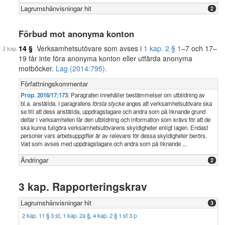
Lagrumshänvisningar hit
2
Förbud mot anonyma konton
14 §
Verksamhetsutövare som avses i
1 kap. 2 § 1
–7 och 17–
19 får inte föra anonyma konton eller utfärda anonyma
motböcker.
Lag (2014:795).
Författningskommentar
Prop. 2016/17:173
: Paragrafen innehåller bestämmelser om utbildning av
bl.a. anställda. I paragrafens
första stycke
anges att verksamhetsutövare ska
se till att dess anställda, uppdragstagare och andra som på liknande grund
deltar i verksamheten får den utbildning och information som krävs för att de
ska kunna fullgöra verksamhetsutövarens skyldigheter enligt lagen. Endast
personer vars arbetsuppgifter är av relevans för dessa skyldigheter berörs.
Vad som avses med uppdragstagare och andra som på liknande ...
Ändringar
2
3 kap. Rapporteringskrav
Lagrumshänvisningar hit
3
2 kap. 11 § 3 st
,
1 kap. 2a §
,
4 kap. 2 § 1 st 3 p