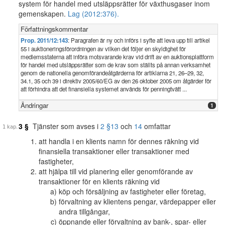
system för handel med utsläppsrätter för växthusgaser inom
gemenskapen.
Lag (2012:376).
Författningskommentar
Prop. 2011/12:143
: Paragrafen är ny och införs i syfte att leva upp till artikel
55 i auktioneringsförordningen av vilken det följer en skyldighet för
medlemsstaterna att införa motsvarande krav vid drift av en auktionsplattform
för handel med utsläppsrätter som de krav som ställts på annan verksamhet
genom de nationella genomförandeåtgärderna för artiklarna 21, 26–29, 32,
34.1, 35 och 39 i direktiv 2005/60/EG av den 26 oktober 2005 om åtgärder för
att förhindra att det finansiella systemet används för penningtvätt ...
Ändringar
1
3 §
Tjänster som avses i
2 §
13
och
14
omfattar
att handla i en klients namn för dennes räkning vid
finansiella transaktioner eller transaktioner med
fastigheter,
att hjälpa till vid planering eller genomförande av
transaktioner för en klients räkning vid
köp och försäljning av fastigheter eller företag,
förvaltning av klientens pengar, värdepapper eller
andra tillgångar,
öppnande eller förvaltning av bank-, spar- eller