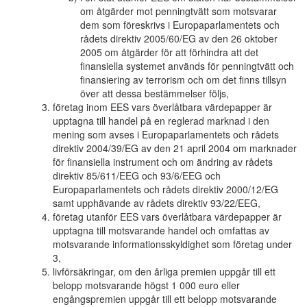
om åtgärder mot penningtvätt som motsvarar
dem som föreskrivs i Europaparlamentets och
rådets direktiv 2005/60/EG av den 26 oktober
2005 om åtgärder för att förhindra att det
finansiella systemet används för penningtvätt och
finansiering av terrorism och om det finns tillsyn
över att dessa bestämmelser följs,
företag inom EES vars överlåtbara värdepapper är
upptagna till handel på en reglerad marknad i den
mening som avses i Europaparlamentets och rådets
direktiv 2004/39/EG av den 21 april 2004 om marknader
för finansiella instrument och om ändring av rådets
direktiv 85/611/EEG och 93/6/EEG och
Europaparlamentets och rådets direktiv 2000/12/EG
samt upphävande av rådets direktiv 93/22/EEG,
företag utanför EES vars överlåtbara värdepapper är
upptagna till motsvarande handel och omfattas av
motsvarande informationsskyldighet som företag under
3,
livförsäkringar, om den årliga premien uppgår till ett
belopp motsvarande högst 1 000 euro eller
engångspremien uppgår till ett belopp motsvarande