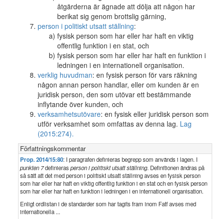
åtgärderna är ägnade att dölja att någon har
berikat sig genom brottslig gärning,
person i politiskt utsatt ställning
:
fysisk person som har eller har haft en viktig
offentlig funktion i en stat, och
fysisk person som har eller har haft en funktion i
ledningen i en internationell organisation.
verklig huvudman
: en fysisk person för vars räkning
någon annan person handlar, eller om kunden är en
juridisk person, den som utövar ett bestämmande
inflytande över kunden, och
verksamhetsutövare
: en fysisk eller juridisk person som
utför verksamhet som omfattas av denna lag.
Lag
(2015:274).
Författningskommentar
Prop. 2014/15:80
: I paragrafen definieras begrepp som används i lagen. I
punkten 7
definieras
person i politiskt utsatt ställning
. Definitionen ändras på
så sätt att det med person i politiskt utsatt ställning avses en fysisk person
som har eller har haft en viktig offentlig funktion i en stat och en fysisk person
som har eller har haft en funktion i ledningen i en internationell organisation.
Enligt ordlistan i de standarder som har tagits fram inom Fatf avses med
internationella ...