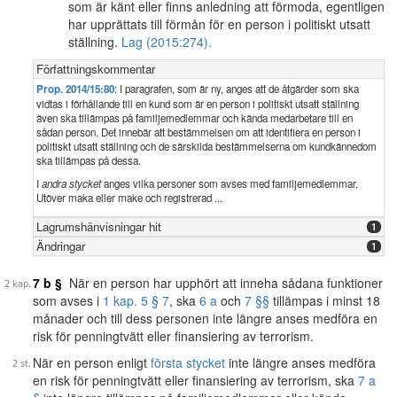
som är känt eller finns anledning att förmoda, egentligen
har upprättats till förmån för en person i politiskt utsatt
ställning.
Lag (2015:274).
Författningskommentar
Prop. 2014/15:80
: I paragrafen, som är ny, anges att de åtgärder som ska
vidtas i förhållande till en kund som är en person i politiskt utsatt ställning
även ska tillämpas på familjemedlemmar och kända medarbetare till en
sådan person. Det innebär att bestämmelsen om att identifiera en person i
politiskt utsatt ställning och de särskilda bestämmelserna om kundkännedom
ska tillämpas på dessa.
I
andra stycket
anges vilka personer som avses med familjemedlemmar.
Utöver maka eller make och registrerad ...
Lagrumshänvisningar hit
1
Ändringar
1
7 b §
När en person har upphört att inneha sådana funktioner
som avses i
1 kap. 5 § 7
, ska
6 a
och
7 §§
tillämpas i minst 18
månader och till dess personen inte längre anses medföra en
risk för penningtvätt eller finansiering av terrorism.
När en person enligt
första stycket
inte längre anses medföra
en risk för penningtvätt eller finansiering av terrorism, ska
7 a