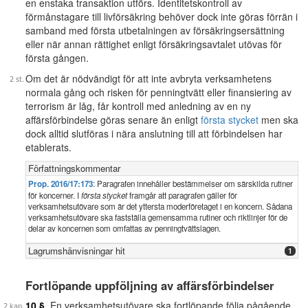
en enstaka transaktion utförs. Identitetskontroll av
förmånstagare till livförsäkring behöver dock inte göras förrän i
samband med första utbetalningen av försäkringsersättning
eller när annan rättighet enligt försäkringsavtalet utövas för
första gången.
Om det är nödvändigt för att inte avbryta verksamhetens
normala gång och risken för penningtvätt eller finansiering av
terrorism är låg, får kontroll med anledning av en ny
affärsförbindelse göras senare än enligt
första stycket
men ska
dock alltid slutföras i nära anslutning till att förbindelsen har
etablerats.
Författningskommentar
Prop. 2016/17:173
: Paragrafen innehåller bestämmelser om särskilda rutiner
för koncerner. I
första stycket
framgår att paragrafen gäller för
verksamhetsutövare som är det yttersta moderföretaget i en koncern. Sådana
verksamhetsutövare ska fastställa gemensamma rutiner och riktlinjer för de
delar av koncernen som omfattas av penningtvättslagen.
Lagrumshänvisningar hit
1
Fortlöpande uppföljning av affärsförbindelser
10 §
En verksamhetsutövare ska fortlöpande följa pågående