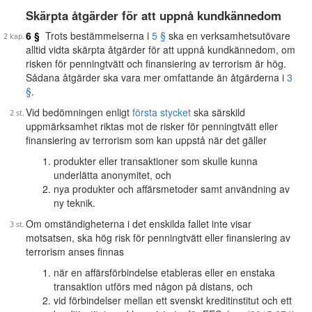
Skärpta åtgärder för att uppnå kundkännedom
6 §
Trots bestämmelserna i
5 §
ska en verksamhetsutövare
alltid vidta skärpta åtgärder för att uppnå kundkännedom, om
risken för penningtvätt och finansiering av terrorism är hög.
Sådana åtgärder ska vara mer omfattande än åtgärderna i
3
§
.
Vid bedömningen enligt
första stycket
ska särskild
uppmärksamhet riktas mot de risker för penningtvätt eller
finansiering av terrorism som kan uppstå när det gäller
produkter eller transaktioner som skulle kunna
underlätta anonymitet, och
nya produkter och affärsmetoder samt användning av
ny teknik.
Om omständigheterna i det enskilda fallet inte visar
motsatsen, ska hög risk för penningtvätt eller finansiering av
terrorism anses finnas
när en affärsförbindelse etableras eller en enstaka
transaktion utförs med någon på distans, och
vid förbindelser mellan ett svenskt kreditinstitut och ett