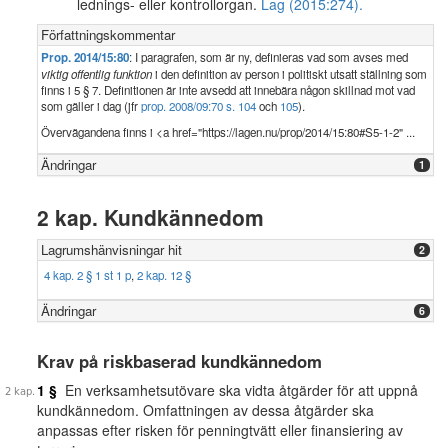
lednings- eller kontrollorgan.
Lag (2015:274).
Författningskommentar
Prop. 2014/15:80
: I paragrafen, som är ny, definieras vad som avses med
viktig offentlig funktion
i den definition av person i politiskt utsatt ställning som
finns i 5 § 7. Definitionen är inte avsedd att innebära någon skillnad mot vad
som gäller i dag (jfr
prop. 2008/09:70 s. 104
och
105
).
Övervägandena finns i <a href="https://lagen.nu/prop/2014/15:80#S5-1-2" ...
Ändringar
1
2 kap. Kundkännedom
Lagrumshänvisningar hit
2
4 kap. 2 § 1 st 1 p
,
2 kap. 12 §
Ändringar
6
Krav på riskbaserad kundkännedom
1 §
En verksamhetsutövare ska vidta åtgärder för att uppnå
kundkännedom. Omfattningen av dessa åtgärder ska
anpassas efter risken för penningtvätt eller finansiering av