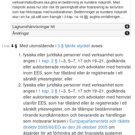
verksamhetsutövare ska göra en bedömning av kundens riskprofil. Med
riskprofil avses hur stor risk för penningtvätt eller finansiering av terrorism
som kan förknippas med kundrelationen. Bedömningen av kundens riskprofil
ska i sin tur, på sätt som framgår i 3 kap. 14–16 §§, avgöra omfattningen ...
Lagrumshänvisningar hit
4
Ändringar
1
4 §
Med utomstående i
3 § fjärde stycket
avses
fysiska eller juridiska personer med verksamhet som
anges i
1 kap. 2 § 1
–3, 5–7, 17 och 19–21, godkända
eller auktoriserade revisorer och advokater med hemvist
inom EES, som har tillstånd eller är registrerade i ett
särskilt yrkesregister, eller
fysiska eller juridiska personer med verksamhet som
anges i
1 kap. 2 § 1
–3, 5–7, 17 och 19–21, godkända
eller auktoriserade revisorer och advokater med hemvist
utanför EES, som har tillstånd eller är registrerade i ett
särskilt yrkesregister, om de tillämpar bestämmelser
rörande kundkännedom och bevarande av handlingar
som motsvarar kraven i
Europaparlamentets och rådets
direktiv 2005/60/EG av den 26 oktober 2005
om
åtgärder för att förhindra att det finansiella systemet