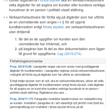
Utöver åtgärderna i
första stycket
ska en verksamhetsutövare
vidta åtgärder för att avgöra om kunden eller kundens verkliga
huvudman är en person i politiskt utsatt ställning.
Verksamhetsutövare får förlita sig på åtgärder som har utförts
av en utomstående som anges i
4 §
för att uppnå
kundkännedom enligt
första stycket
, om verksamhetsutövaren
utan dröjsmål
får del av de uppgifter om kunden som den
utomstående har inhämtat, och
på begäran kan få del av den dokumentation som ligger
till grund för uppgifterna.
Lag (2015:274).
Författningskommentar
Prop. 2014/15:80
: I paragrafen anges vad som avses med grundläggande
åtgärder för kundkännedom. I paragrafen regleras också verksamhetsutövares
möjlighet att förlita sig på åtgärder som har utförts av utomstående.
Enligt
tredje stycket
, som är nytt, ska en verksamhetsutövare, utöver att vidta
grundläggande åtgärder för kundkännedom enligt första stycket, vidta åtgärder
för att avgöra om en kund eller kundens verkliga huvudman är en person i
politiskt utsatt ställning. Åtgärderna ska vara ...
Prop. 2016/17:173
: Paragrafen innehåller bestämmelser om riskbedömning
av kunden. Innehållet i paragrafen är i allt väsentligt nytt jämfört med 2009 års
penningtvättslag och innehåller i
första stycket
ett krav på att