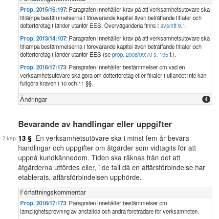
Prop. 2015/16:197
: Paragrafen innehåller krav på att verksamhetsutövare ska
tillämpa bestämmelserna i förevarande kapitel även beträffande filialer och
dotterföretag i länder utanför EES. Övervägandena finns i
avsnitt 9.1
.
Prop. 2013/14:107
: Paragrafen innehåller krav på att verksamhetsutövare ska
tillämpa bestämmelserna i förevarande kapitel även beträffande filialer och
dotterföretag i länder utanför EES (se
prop. 2008/09:70 s. 195
f.).
Prop. 2016/17:173
: Paragrafen innehåller bestämmelser om vad en
verksamhetsutövare ska göra om dotterföretag eller filialer i utlandet inte kan
fullgöra kraven i 10 och 11 §§.
Ändringar
4
Bevarande av handlingar eller uppgifter
13 §
En verksamhetsutövare ska i minst fem år bevara
handlingar och uppgifter om åtgärder som vidtagits för att
uppnå kundkännedom. Tiden ska räknas från det att
åtgärderna utfördes eller, i de fall då en affärsförbindelse har
etablerats, affärsförbindelsen upphörde.
Författningskommentar
Prop. 2016/17:173
: Paragrafen innehåller bestämmelser om
lämplighetsprövning av anställda och andra företrädare för verksamheten.