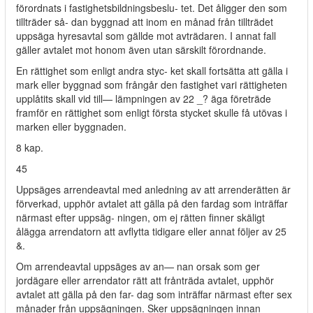
förordnats i fastighetsbildningsbeslu- tet. Det åligger den som
tillträder så- dan byggnad att inom en månad från tillträdet
uppsäga hyresavtal som gällde mot avträdaren. I annat fall
gäller avtalet mot honom även utan särskilt förordnande.
En rättighet som enligt andra styc- ket skall fortsätta att gälla i
mark eller byggnad som frångår den fastighet vari rättigheten
upplåtits skall vid till— lämpningen av 22 _? äga företräde
framför en rättighet som enligt första stycket skulle få utövas i
marken eller byggnaden.
8 kap.
45
Uppsäges arrendeavtal med anledning av att arrenderätten är
förverkad, upphör avtalet att gälla på den fardag som inträffar
närmast efter uppsäg- ningen, om ej rätten finner skäligt
ålägga arrendatorn att avflytta tidigare eller annat följer av 25
&.
Om arrendeavtal uppsäges av an— nan orsak som ger
jordägare eller arrendator rätt att frånträda avtalet, upphör
avtalet att gälla på den far- dag som inträffar närmast efter sex
månader från uppsägningen. Sker uppsägningen innan