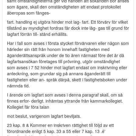
samt omständigheterna ger vid handen att sökanden bör anses
som ägare, skall den omständigheten att endast protokollet
åberopas som fånges-
fart. handling ej utgöra hinder mot lag- fart. Ett förvärv för vilket
tillstånd av myndighet fordras får dock inte låg- gas till grund för
lagfart förrän till- stånd erhållits.
Har i fall som avses i första stycket förvärvaren eller någon som
härleder sin rätt från honom innehaft fastigheten med
äganderättsanspråk under de tio åren närmast före det år då
lagfartsansökan företages till prövning, utgör omständighet
som avses i 7 52 hinder mot lagfart endast om inskrivning eller
anteckning, som grundar sig på annans äganderätt till
fastigheten eller an- språk därpå, skett i fastighetsboken under
nämnda tid.
I ärende om lagfart som avses i denna paragraf skall, om så
finnes erfor- derligt. inhämtas yttrande från kammarkollegiet.
Kollegiet får föra talan
mot beslut, varigenom lagfart beviljats.
23 kap. 8 & Kommer en inskriven rättighet till följd av ett
förordnande enligt 5 kap. 33 a 55 eller 7 kap. 13 .é'