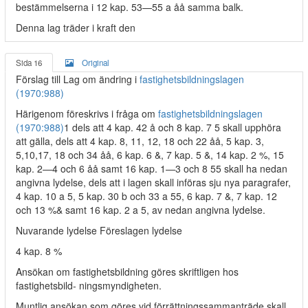
bestämmelserna i 12 kap. 53—55 a åå samma balk.
Denna lag träder i kraft den
Sida 16
Original
Förslag till Lag om ändring i
fastighetsbildningslagen
(1970:988)
Härigenom föreskrivs i fråga om
fastighetsbildningslagen
(1970:988)
1 dels att 4 kap. 42 å och 8 kap. 7 5 skall upphöra
att gälla, dels att 4 kap. 8, 11, 12, 18 och 22 åå, 5 kap. 3,
5,10,17, 18 och 34 åå, 6 kap. 6 &, 7 kap. 5 &, 14 kap. 2 %, 15
kap. 2—4 och 6 åå samt 16 kap. 1—3 och 8 55 skall ha nedan
angivna lydelse, dels att i lagen skall införas sju nya paragrafer,
4 kap. 10 a 5, 5 kap. 30 b och 33 a 55, 6 kap. 7 &, 7 kap. 12
och 13 %& samt 16 kap. 2 a 5, av nedan angivna lydelse.
Nuvarande lydelse Föreslagen lydelse
4 kap. 8 %
Ansökan om fastighetsbildning göres skriftligen hos
fastighetsbild- ningsmyndigheten.
Muntlig ansökan som göres vid förrättningssammanträde skall