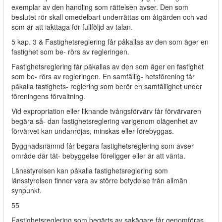
exemplar av den handling som rättelsen avser. Den som
beslutet rör skall omedelbart underrättas om åtgärden och vad
som är att iakttaga för fullföljd av talan.
5 kap. 3 & Fastighetsreglering får påkallas av den som äger en
fastighet som be- rörs av regleringen.
Fastighetsreglering får påkallas av den som äger en fastighet
som be- rörs av regleringen. En samfällig- hetsförening får
påkalla fastighets- reglering som berör en samfällighet under
föreningens förvaltning.
Vid expropriation eller liknande tvångsförvärv får förvärvaren
begära så- dan fastighetsreglering varigenom olägenhet av
förvärvet kan undanröjas, minskas eller förebyggas.
Byggnadsnämnd får begära fastighetsreglering som avser
område där tät- bebyggelse föreligger eller är att vänta.
Länsstyrelsen kan påkalla fastighetsreglering som
länsstyrelsen finner vara av större betydelse från allmän
synpunkt.
55
Fastighetsreglering som begärts av sakägare får genomföras