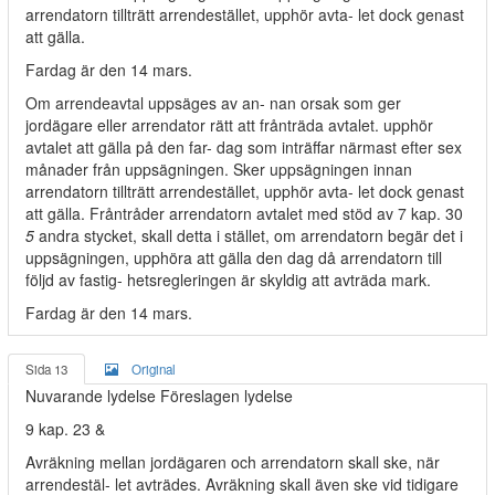
arrendatorn tillträtt arrendestället, upphör avta- let dock genast
att gälla.
Fardag är den 14 mars.
Om arrendeavtal uppsäges av an- nan orsak som ger
jordägare eller arrendator rätt att frånträda avtalet. upphör
avtalet att gälla på den far- dag som inträffar närmast efter sex
månader från uppsägningen. Sker uppsägningen innan
arrendatorn tillträtt arrendestället, upphör avta- let dock genast
att gälla. Fråntråder arrendatorn avtalet med stöd av 7 kap. 30
5
andra stycket, skall detta i stället, om arrendatorn begär det i
uppsägningen, upphöra att gälla den dag då arrendatorn till
följd av fastig- hetsregleringen är skyldig att avträda mark.
Fardag är den 14 mars.
Sida 13
Original
Nuvarande lydelse Föreslagen lydelse
9 kap. 23 &
Avräkning mellan jordägaren och arrendatorn skall ske, när
arrendestäl- let avträdes. Avräkning skall även ske vid tidigare