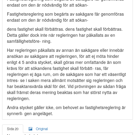
endast om den är nödvändig för att sökan-
Fastighetsreglering som begärts av sakägare får genomföras
endast om den är nödvändig för att sökan-
dens fastighet skall förbättras. dens fastighet skall förbättras.
Detta gäller dock inte när regleringen har påkallats av en
samfällighetsföre- ning.
Har regleringen påkallats av annan än sakägare eller innebär
ansökan av sakägare att regleringen, för att ej möta hinder
enligt 4 5 andra stycket, skall göras mer omfattande än som
krävs för att sökandens fastighet skall förbätt- ras, får
regleringen ej äga rum, om de sakägare som har ett väsentligt
intres- se i saken mera allmänt motsätter sig regleringen och
har beaktansvärda skäl för det. Vid prövningen av sådan fråga
skall främst deras mening beaktas som har störst nytta av
regleringen.
Andra stycket gäller icke, om behovet av fastighetsreglering är
synnerli- gen angeläget.
Sida 20
Original