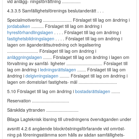
vid anlägg- ningsförrättning ...............
4.3.3.5 Samfällighetsförenings beslutanderätt . . .
Specialmotivering ....................... Förslaget till lag om ändring i
jordabalken
.......... Förslaget till lag om ändring i
hyresförhandlingslagen
. . . . Förslaget till lag om ändring i
fastighetsbildningslagen
. . . . Förslaget till lag om ändring i
lagen om äganderättsutredning och legalisering
......................... Förslaget till lag om ändring i
anläggningslagen
....... Förslaget till lag om ändring i lagen om
förvaltning av samfäl- ligheter ............................. Förslaget till
lag om ändring i
ledningsrättslagen
....... Förslaget till lag om
ändring i
delgivningslagen
........ Förslaget till lag om ändring i
lagen om domstolari fastighets- mål ...............................
5.10 Förslaget till lag om ändring i
bostadsrättslagen
.......
Reservation ..............................
Särskilda yttranden ..........................
Bilaga Lagteknisk lösning till utredningens överväganden under
avsnitt 4.2.6 angående blockröstningsförfarande vid omröst-
ning på föreningsstämma som hålls av sådan samfällighets-