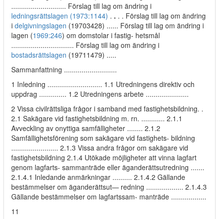
............................ Förslag till lag om ändring i
ledningsrättslagen (1973:1144)
.
.
. . Förslag till lag om ändring
i
delgivningslagen
(19703428) ...... Förslag till lag om ändring i
lagen (
1969:246
) om domstolar i fastig- hetsmål
................................ Förslag till lag om ändring i
bostadsrättslagen
(19711479) .....
Sammanfattning ...........................
1 Inledning ............................ 1.1 Utredningens direktiv och
uppdrag .............. 1.2 Utredningens arbete ......................
2 Vissa civilrättsliga frågor i samband med fastighetsbildning. .
2.1 Sakägare vid fastighetsbildning m. rn. ............ 2.1.1
Avveckling av onyttiga samfälligheter ........ 2.1.2
Samfällighetsförening som sakägare vid fastighets- bildning
........................ 2.1.3 Vissa andra frågor om sakägare vid
fastighetsbildning 2.1.4 Utökade möjligheter att vinna lagfart
genom lagfarts- sammanträde eller äganderättsutredning .......
2.1.4.1 Inledande anmärkningar .......... 2.1.4.2 Gällande
bestämmelser om äganderättsut— redning ................... 2.1.4.3
Gällande bestämmelser om lagfartssam- manträde ..................
11