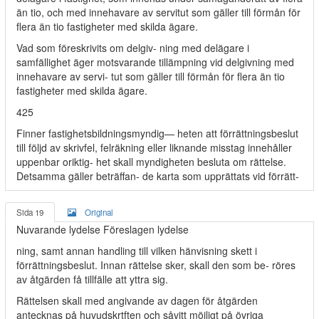
än tio, och med innehavare av servitut som gäller till förmån för
flera än tio fastigheter med skilda ägare.
Vad som föreskrivits om delgiv- ning med delägare i
samfällighet äger motsvarande tillämpning vid delgivning med
innehavare av servi- tut som gäller till förmån för flera än tio
fastigheter med skilda ägare.
425
Finner fastighetsbildningsmyndig— heten att förrättningsbeslut
till följd av skrivfel, felräkning eller liknande misstag innehåller
uppenbar oriktig- het skall myndigheten besluta om rättelse.
Detsamma gäller beträffan- de karta som upprättats vid förrätt-
Sida 19
Original
Nuvarande lydelse Föreslagen lydelse
ning, samt annan handling till vilken hänvisning skett i
förrättningsbeslut. Innan rättelse sker, skall den som be- röres
av åtgärden få tillfälle att yttra sig.
Rättelsen skall med angivande av dagen för åtgärden
antecknas på huvudskrtften och såvitt möjligt på övriga