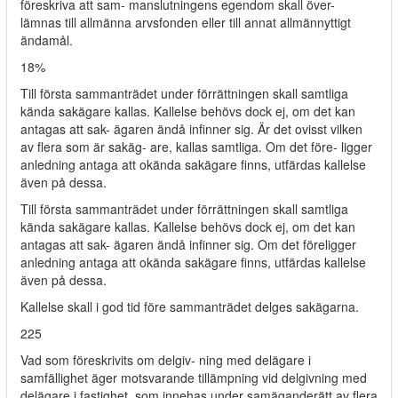
föreskriva att sam- manslutningens egendom skall över-
lämnas till allmänna arvsfonden eller till annat allmännyttigt
ändamål.
18%
Till första sammanträdet under förrättningen skall samtliga
kända sakägare kallas. Kallelse behövs dock ej, om det kan
antagas att sak- ägaren ändå infinner sig. Är det ovisst vilken
av flera som är sakäg- are, kallas samtliga. Om det före- ligger
anledning antaga att okända sakägare finns, utfärdas kallelse
även på dessa.
Till första sammanträdet under förrättningen skall samtliga
kända sakägare kallas. Kallelse behövs dock ej, om det kan
antagas att sak- ägaren ändå infinner sig. Om det föreligger
anledning antaga att okända sakägare finns, utfärdas kallelse
även på dessa.
Kallelse skall i god tid före sammanträdet delges sakägarna.
225
Vad som föreskrivits om delgiv- ning med delägare i
samfällighet äger motsvarande tillämpning vid delgivning med
delägare i fastighet, som innehas under samäganderätt av flera