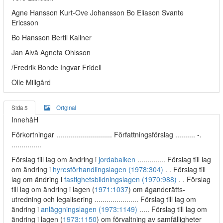
Agne Hansson Kurt-Ove Johansson Bo Eliason Svante
Ericsson
Bo Hansson Bertil Kallner
Jan Alvå Agneta Ohlsson
/Fredrik Bonde Ingvar Fridell
Olle Millgård
Sida 5
Original
InnehåH
Förkortningar ............................ Författningsförslag .......... -.
...............
Förslag till lag om ändring i
jordabalken
.............. Förslag till lag
om ändring i
hyresförhandlingslagen (1978:304)
. . Förslag till
lag om ändring i
fastighetsbildningslagen (1970:988)
. . Förslag
till lag om ändring i lagen (
1971:1037
) om äganderätts-
utredning och legalisering ...................... Förslag till lag om
ändring i
anläggningslagen (1973:1149)
..... Förslag till lag om
ändring i lagen (
1973:1150
) om förvaltning av samfälligheter