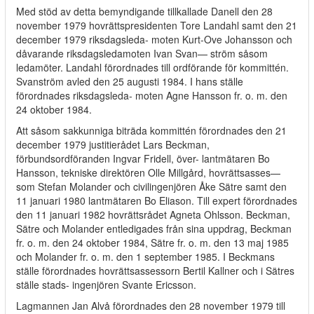
Med stöd av detta bemyndigande tillkallade Danell den 28
november 1979 hovrättspresidenten Tore Landahl samt den 21
december 1979 riksdagsleda- moten Kurt-Ove Johansson och
dåvarande riksdagsledamoten Ivan Svan— ström såsom
ledamöter. Landahl förordnades till ordförande för kommittén.
Svanström avled den 25 augusti 1984. I hans ställe
förordnades riksdagsleda- moten Agne Hansson fr. o. m. den
24 oktober 1984.
Att såsom sakkunniga biträda kommittén förordnades den 21
december 1979 justitierådet Lars Beckman,
förbundsordföranden Ingvar Fridell, över- lantmätaren Bo
Hansson, tekniske direktören Olle Millgård, hovrättsasses—
som Stefan Molander och civilingenjören Åke Sätre samt den
11 januari 1980 lantmätaren Bo Eliason. Till expert förordnades
den 11 januari 1982 hovrättsrådet Agneta Ohlsson. Beckman,
Sätre och Molander entledigades från sina uppdrag, Beckman
fr. o. m. den 24 oktober 1984, Sätre fr. o. m. den 13 maj 1985
och Molander fr. o. m. den 1 september 1985. I Beckmans
ställe förordnades hovrättsassessorn Bertil Kallner och i Sätres
ställe stads- ingenjören Svante Ericsson.
Lagmannen Jan Alvå förordnades den 28 november 1979 till