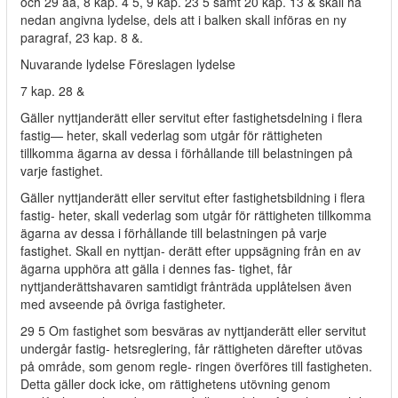
och 29 åå, 8 kap. 4 5, 9 kap. 23 5 samt 20 kap. 13 & skall ha
nedan angivna lydelse, dels att i balken skall införas en ny
paragraf, 23 kap. 8 &.
Nuvarande lydelse Föreslagen lydelse
7 kap. 28 &
Gäller nyttjanderätt eller servitut efter fastighetsdelning i flera
fastig— heter, skall vederlag som utgår för rättigheten
tillkomma ägarna av dessa i förhållande till belastningen på
varje fastighet.
Gäller nyttjanderätt eller servitut efter fastighetsbildning i flera
fastig- heter, skall vederlag som utgår för rättigheten tillkomma
ägarna av dessa i förhållande till belastningen på varje
fastighet. Skall en nyttjan- derätt efter uppsägning från en av
ägarna upphöra att gälla i dennes fas- tighet, får
nyttjanderättshavaren samtidigt frånträda upplåtelsen även
med avseende på övriga fastigheter.
29 5 Om fastighet som besväras av nyttjanderätt eller servitut
undergår fastig- hetsreglering, får rättigheten därefter utövas
på område, som genom regle- ringen överföres till fastigheten.
Detta gäller dock icke, om rättighetens utövning genom