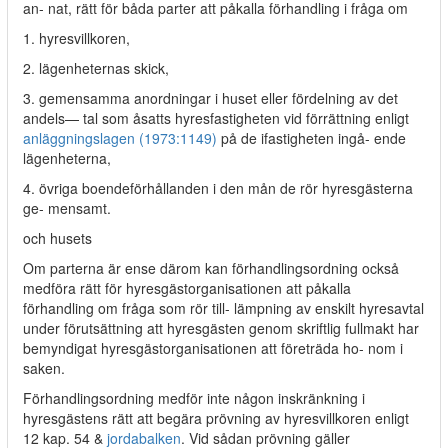
an- nat, rätt för båda parter att påkalla förhandling i fråga om
1. hyresvillkoren,
2. lägenheternas skick,
3. gemensamma anordningar i huset eller fördelning av det
andels— tal som åsatts hyresfastigheten vid förrättning enligt
anläggningslagen (1973:1149)
på de ifastigheten ingå- ende
lägenheterna,
4. övriga boendeförhållanden i den mån de rör hyresgästerna
ge- mensamt.
och husets
Om parterna är ense därom kan förhandlingsordning också
medföra rätt för hyresgästorganisationen att påkalla
förhandling om fråga som rör till- lämpning av enskilt hyresavtal
under förutsättning att hyresgästen genom skriftlig fullmakt har
bemyndigat hyresgästorganisationen att företräda ho- nom i
saken.
Förhandlingsordning medför inte någon inskränkning i
hyresgästens rätt att begära prövning av hyresvillkoren enligt
12 kap. 54 &
jordabalken
. Vid sådan prövning gäller