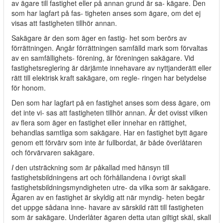
av ägare till fastighet eller på annan grund är sa- kägare. Den
som har lagfart på fas- tigheten anses som ägare, om det ej
visas att fastigheten tillhör annan.
Sakägare är den som äger en fastig- het som berörs av
förrättningen. Angår förrättningen samfälld mark som förvaltas
av en samfällighets- förening, är föreningen sakägare. Vid
fastighetsreglering är därjämte innehavare av nyttjanderätt eller
rätt till elektrisk kraft sakägare, om regle- ringen har betydelse
för honom.
Den som har lagfart på en fastighet anses som dess ägare, om
det inte vi- sas att fastigheten tillhör annan. Är det ovisst vilken
av flera som äger en fastighet eller innehar en rättighet,
behandlas samtliga som sakägare. Har en fastighet bytt ägare
genom ett förvärv som inte är fullbordat, är både överlåtaren
och förvärvaren sakägare.
I
den utsträckning som är påkallad med hänsyn till
fastighetsbildningens art och förhållandena i övrigt skall
fastighetsbildningsmyndigheten utre- da vilka som är sakägare.
Ägaren av en fastighet är skyldig att när myndig- heten begär
det uppge sådana inne- havare av särskild rätt till fastigheten
som är sakägare. Underlåter ägaren detta utan giltigt skäl, skall