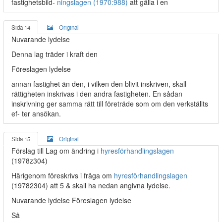
fastighetsbild-
ningslagen (1970:988)
att gälla i en
Sida 14
Original
Nuvarande lydelse
Denna lag träder i kraft den
Föreslagen lydelse
annan fastighet än den, i vilken den blivit inskriven, skall
rättigheten inskrivas i den andra fastigheten. En sådan
inskrivning ger samma rätt till företräde som om den verkställts
ef- ter ansökan.
Sida 15
Original
Förslag till Lag om ändring i
hyresförhandlingslagen
(1978z304)
Härigenom föreskrivs i fråga om
hyresförhandlingslagen
(19782304) att 5 & skall ha nedan angivna lydelse.
Nuvarande lydelse Föreslagen lydelse
Så