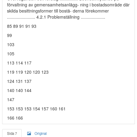
förvaltning av gemensamhetsanlägg- ning i bostadsområde där
skilda besittningsformer till bostä- derna förekommer
....................... 4.2.1 Problemställning ....................
85 89 91 91 93
99
103
105
113 114 117
119 119 120 120 123
124 131 137
140 140 144
147
153 153 153 154 157 160 161
166 166
Sida 7
Original