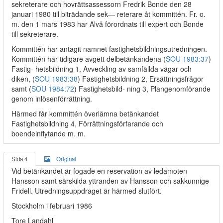
sekreterare och hovrättsassessorn Fredrik Bonde den 28
januari 1980 till biträdande sek— reterare åt kommittén. Fr. o.
m. den 1 mars 1983 har Alvå förordnats till expert och Bonde
till sekreterare.
Kommittén har antagit namnet fastighetsbildningsutredningen.
Kommittén har tidigare avgett delbetänkandena (
SOU 1983:37
)
Fastig- hetsbildning 1, Avveckling av samfällda vägar och
diken, (
SOU 1983:38
) Fastighetsbildning 2, Ersättningsfrågor
samt (
SOU 1984:72
) Fastighetsbild- ning 3, Plangenomförande
genom inlösenförrättning.
Härmed får kommittén överlämna betänkandet
Fastighetsbildning 4, Förrättningsförfarande och
boendeinflytande m. m.
Sida 4
Original
Vid betänkandet är fogade en reservation av ledamoten
Hansson samt särskilda yttranden av Hansson och sakkunnige
Fridell. Utredningsuppdraget är härmed slutfört.
Stockholm i februari 1986
Tore Landahl