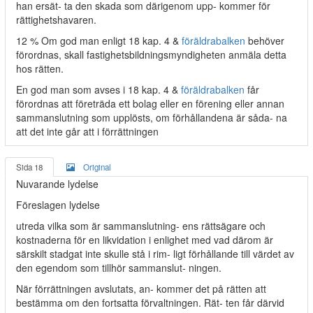
han ersät- ta den skada som därigenom upp- kommer för
rättighetshavaren.
12 % Om god man enligt 18 kap. 4 &
föräldrabalken
behöver
förordnas, skall fastighetsbildningsmyndigheten anmäla detta
hos rätten.
En god man som avses i 18 kap. 4 &
föräldrabalken
får
förordnas att företräda ett bolag eller en förening eller annan
sammanslutning som upplösts, om förhållandena är såda- na
att det inte går att i förrättningen
Sida 18
Original
Nuvarande lydelse
Föreslagen lydelse
utreda vilka som är sammanslutning- ens rättsägare och
kostnaderna för en likvidation i enlighet med vad därom är
särskilt stadgat inte skulle stå i rim- ligt förhållande till värdet av
den egendom som tillhör sammanslut- ningen.
När förrättningen avslutats, an- kommer det på rätten att
bestämma om den fortsatta förvaltningen. Rät- ten får därvid