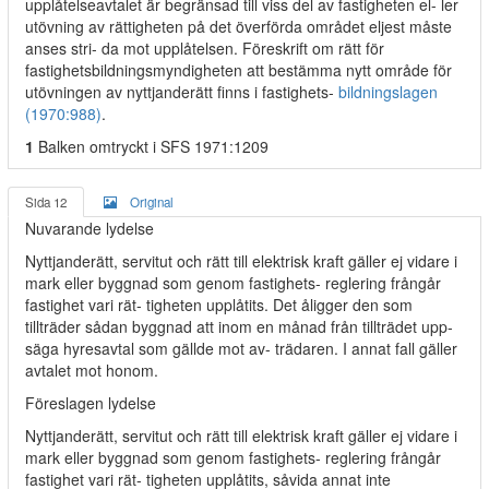
upplåtelseavtalet är begränsad till viss del av fastigheten el- ler
utövning av rättigheten på det överförda området eljest måste
anses stri- da mot upplåtelsen. Föreskrift om rätt för
fastighetsbildningsmyndigheten att bestämma nytt område för
utövningen av nyttjanderätt finns i fastighets-
bildningslagen
(1970:988)
.
1
Balken omtryckt i SFS 1971:1209
Sida 12
Original
Nuvarande lydelse
Nyttjanderätt, servitut och rätt till elektrisk kraft gäller ej vidare i
mark eller byggnad som genom fastighets- reglering frångår
fastighet vari rät- tigheten upplåtits. Det åligger den som
tillträder sådan byggnad att inom en månad från tillträdet upp-
säga hyresavtal som gällde mot av- trädaren. I annat fall gäller
avtalet mot honom.
Föreslagen lydelse
Nyttjanderätt, servitut och rätt till elektrisk kraft gäller ej vidare i
mark eller byggnad som genom fastighets- reglering frångår
fastighet vari rät- tigheten upplåtits, såvida annat inte