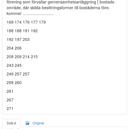
förening som förvaltar gemensamhetsanläggning [ bostads-
område, där skilda besittningsformer till bostäderna före-
kommer ...........................
169 174 176 177 179
188 188 191 192
192 197 203
204 206
209 209 214 215
243 245
249 257 257
258 260
261
267
271
Sida 8
Original