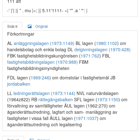
111 att
-' |'| || * . mu |»; || 5.11'1111- »| "* .a ' "': |
Sida 9
Original
Förkortmngar
AL
anläggningslagen (1973:1149)
BL lagen (
1980:1102
) om
handelsbolag och enkla bolag DL
delgivningslagen (1970:428)
FBK fastighetsbildningskungörelsen (
1971:762
) FBL
fastighetsbildningslagen (1970:988)
FBM
fastighetsbildningsmyndigheten
FDL lagen (
1969:246
) om domstolar i fastighetsmål JB
jordabalken
LL
ledningsrättslagen (1973:1144)
NVL naturvårdslagen
(1964z822) RB
rättegångsbalken
SFL lagen (
1973:1150
) om
förvaltning av samfälligheter ÄUL lagen (
1962:270
) om
äganderättsutredning, lagfart och sam- manläggning av
fastigheter i vissa fall ÄULL lagen (
1971:1037
) om
äganderättsutredning och legalisering