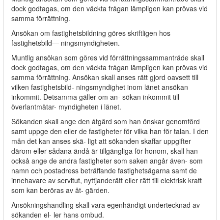
dock godtagas, om den väckta frågan lämpligen kan prövas vid
samma förrättning.
Ansökan om fastighetsbildning göres skriftligen hos
fastighetsbild— ningsmyndigheten.
Muntlig ansökan som göres vid förrättningssammanträde skall
dock godtagas, om den väckta frågan lämpligen kan prövas vid
samma förrättning. Ansökan skall anses rätt gjord oavsett till
vilken fastighetsbild- ningsmyndighet inom länet ansökan
inkommit. Detsamma gäller om an- sökan inkommit till
överlantmätar- myndigheten i länet.
Sökanden skall ange den åtgärd som han önskar genomförd
samt uppge den eller de fastigheter för vilka han för talan. I den
mån det kan anses skä- ligt att sökanden skaffar uppgifter
därom eller sådana ändå är tillgängliga för honom, skall han
också ange de andra fastigheter som saken angår även- som
namn och postadress beträffande fastighetsägarna samt de
innehavare av servitut, nyttjanderätt eller rätt till elektrisk kraft
som kan beröras av åt- gärden.
Ansökningshandling skall vara egenhändigt undertecknad av
sökanden el- ler hans ombud.