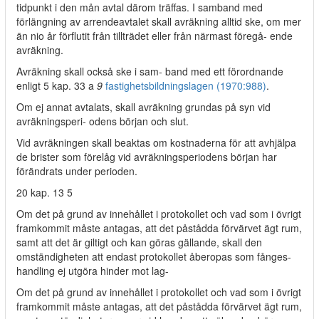
tidpunkt i den mån avtal därom träffas. I samband med
förlängning av arrendeavtalet skall avräkning alltid ske, om mer
än nio år förflutit från tillträdet eller från närmast föregå- ende
avräkning.
Avräkning skall också ske i sam- band med ett förordnande
enligt 5 kap. 33 a
9
fastighetsbildningslagen (1970:988)
.
Om ej annat avtalats, skall avräkning grundas på syn vid
avräkningsperi- odens början och slut.
Vid avräkningen skall beaktas om kostnaderna för att avhjälpa
de brister som förelåg vid avräkningsperiodens början har
förändrats under perioden.
20 kap. 13 5
Om det på grund av innehållet i protokollet och vad som i övrigt
framkommit måste antagas, att det påstådda förvärvet ägt rum,
samt att det är giltigt och kan göras gällande, skall den
omständigheten att endast protokollet åberopas som fånges-
handling ej utgöra hinder mot lag-
Om det på grund av innehållet i protokollet och vad som i övrigt
framkommit måste antagas, att det påstådda förvärvet ägt rum,