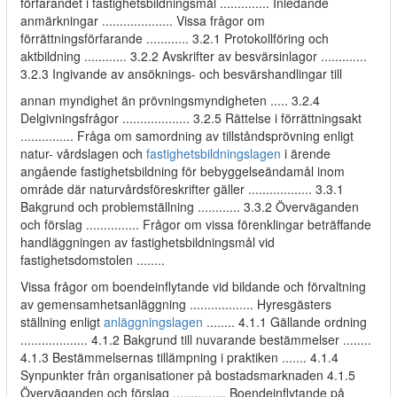
förfarandet i fastighetsbildningsmål .............. Inledande
anmärkningar .................... Vissa frågor om
förrättningsförfarande ............ 3.2.1 Protokollföring och
aktbildning ............ 3.2.2 Avskrifter av besvärsinlagor .............
3.2.3 Ingivande av ansöknings- och besvärshandlingar till
annan myndighet än prövningsmyndigheten ..... 3.2.4
Delgivningsfrågor ................... 3.2.5 Rättelse i förrättningsakt
............... Fråga om samordning av tillståndsprövning enligt
natur- vårdslagen och
fastighetsbildningslagen
i ärende
angående fastighetsbildning för bebyggelseändamål inom
område där naturvårdsföreskrifter gäller .................. 3.3.1
Bakgrund och problemställning ............ 3.3.2 Överväganden
och förslag ............... Frågor om vissa förenklingar beträffande
handläggningen av fastighetsbildningsmål vid
fastighetsdomstolen ........
Vissa frågor om boendeinflytande vid bildande och förvaltning
av gemensamhetsanläggning .................. Hyresgästers
ställning enligt
anläggningslagen
........ 4.1.1 Gällande ordning
................... 4.1.2 Bakgrund till nuvarande bestämmelser ........
4.1.3 Bestämmelsernas tillämpning i praktiken ....... 4.1.4
Synpunkter från organisationer på bostadsmarknaden 4.1.5
Överväganden och förslag ............... Boendeinflytande på