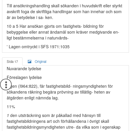
Till ansökningshandling skall sökanden i huvudskrift eller styrkt
avskrift foga de skriftliga handlingar som han innehar och som
är av betydelse i sa- ken.
10 a 5 Har ansökan gjorts om fastighets- bildning för
bebyggelse eller annat ändamål som kräver medgivande en-
ligt bestämmelserna i naturvårds-
' Lagen omtryckt i SFS 1971:1035
Sida 17
Original
Nuvarande lydelse
Föreslagen lydelse
lagen (I964:822), får fastighetsbild- ningsmyndigheten för
sökandens räkning begära prövning av tillåtlig- heten av
åtgärden enligt nämnda lag.
11%
1
den utsträckning som är påkallad med hänsyn till
fastighetsbildningens art och förhållandena i övrigt skall
fastighetsbildningsmyndigheten utre- da vilka som i egenskap