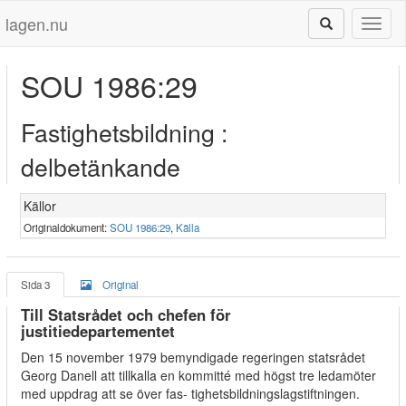
lagen.nu
Toggl
naviga
SOU 1986:29
Fastighetsbildning :
delbetänkande
Källor
Originaldokument:
SOU 1986:29
,
Källa
Sida 3
Original
Till Statsrådet och chefen för
justitiedepartementet
Den 15 november 1979 bemyndigade regeringen statsrådet
Georg Danell att tillkalla en kommitté med högst tre ledamöter
med uppdrag att se över fas- tighetsbildningslagstiftningen.