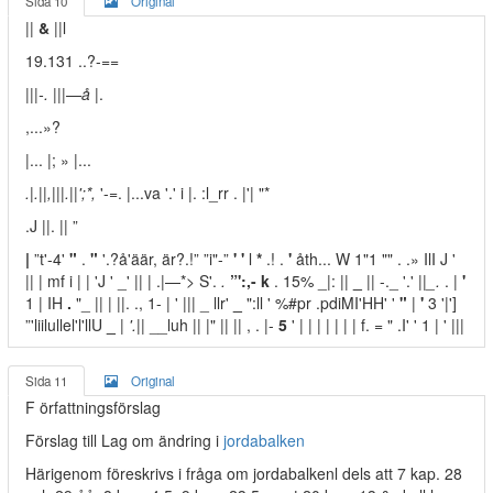
Sida 10
Original
||
&
||l
19.131 ..?-==
|||-. |||—å
|.
,...»?
|... |; » |...
.|.||,|||.||';*,
'-=. |...va '.' i |. :l_rr . |'| "*
.J ||. || ”
|
”t'-4'
"
.
"
'.?å'äär, är?.!” ”i"-”
' '
l
*
.! .
'
åth... W 1"1 "" . .» IlI J '
|| | mf i | | 'J ' _' || | .|—*> S'.
.
”':,- k
. 15% _|: ||
_
|| -._ '.'
||_.
. |
'
1 | IH
.
"_ || | ||. ., 1- | ' ||| _ llr'
_
":ll ' %#pr .pdiMI'HH' '
"
|
'
3 '|']
”'liilullel'l'llU
_
|
'.||
__luh || |" || || , . |-
5
' | | | | | | | f. = " .I' ' 1 | ' |||
Sida 11
Original
F örfattningsförslag
Förslag till Lag om ändring i
jordabalken
Härigenom föreskrivs i fråga om jordabalkenl dels att 7 kap. 28