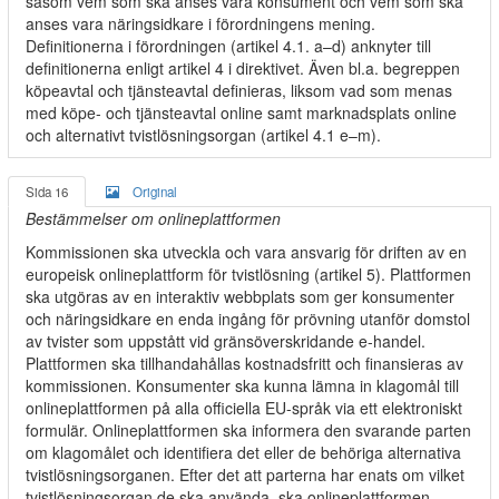
såsom vem som ska anses vara konsument och vem som ska
anses vara näringsidkare i förordningens mening.
Definitionerna i förordningen (artikel 4.1. a–d) anknyter till
definitionerna enligt artikel 4 i direktivet. Även bl.a. begreppen
köpeavtal och tjänsteavtal definieras, liksom vad som menas
med köpe- och tjänsteavtal online samt marknadsplats online
och alternativt tvistlösningsorgan (artikel 4.1 e–m).
Sida 16
Original
Bestämmelser om onlineplattformen
Kommissionen ska utveckla och vara ansvarig för driften av en
europeisk onlineplattform för tvistlösning (artikel 5). Plattformen
ska utgöras av en interaktiv webbplats som ger konsumenter
och näringsidkare en enda ingång för prövning utanför domstol
av tvister som uppstått vid gränsöverskridande e-handel.
Plattformen ska tillhandahållas kostnadsfritt och finansieras av
kommissionen. Konsumenter ska kunna lämna in klagomål till
onlineplattformen på alla officiella EU-språk via ett elektroniskt
formulär. Onlineplattformen ska informera den svarande parten
om klagomålet och identifiera det eller de behöriga alternativa
tvistlösningsorganen. Efter det att parterna har enats om vilket
tvistlösningsorgan de ska använda, ska onlineplattformen