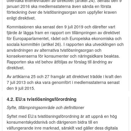
övervaka efterlevnaden av direktivet (artikel 24). Senast den 9
januari 2016 ska medlemsstaterna även sända en första
förteckning över de tvistlösningsorgan som uppfyller kraven
enligt direktivet.
Kommissionen ska senast den 9 juli 2019 och därefter vart
fjärde år lägga fram en rapport om tillämpningen av direktivet
för Europaparlamentet, rådet och Europeiska ekonomiska och
sociala kommittén (artikel 26). I rapporten ska utvecklingen och
användningen av alternativa tvistlösningsorgan och
konsekvenserna för konsumenter och näringsidkare beaktas.
Rapporten ska vid behov åtföljas av förslag till ändring av
direktivet.
Av artiklarna 25 och 27 framgår att direktivet trädde i kraft den
7 juli 2013 och ska vara genomfört i medlemsstaterna senast
den 9 juli 2015.
4.2. EU:s tvistlösningsförordning
Syfte, tillämpningsområde och definitioner
Syftet med EU:s tvistlösningsförordning är att uppnå en hög
konsumentskyddsnivå och därigenom bidra till en
välfungerande inre marknad, särskilt vad gäller dess digitala