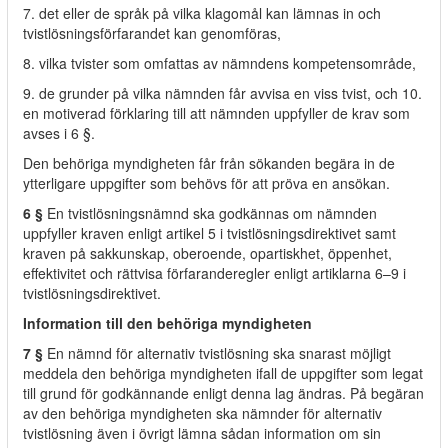
7. det eller de språk på vilka klagomål kan lämnas in och
tvistlösningsförfarandet kan genomföras,
8. vilka tvister som omfattas av nämndens kompetensområde,
9. de grunder på vilka nämnden får avvisa en viss tvist, och 10.
en motiverad förklaring till att nämnden uppfyller de krav som
avses i 6 §.
Den behöriga myndigheten får från sökanden begära in de
ytterligare uppgifter som behövs för att pröva en ansökan.
6 §
En tvistlösningsnämnd ska godkännas om nämnden
uppfyller kraven enligt artikel 5 i tvistlösningsdirektivet samt
kraven på sakkunskap, oberoende, opartiskhet, öppenhet,
effektivitet och rättvisa förfaranderegler enligt artiklarna 6–9 i
tvistlösningsdirektivet.
Information till den behöriga myndigheten
7 §
En nämnd för alternativ tvistlösning ska snarast möjligt
meddela den behöriga myndigheten ifall de uppgifter som legat
till grund för godkännande enligt denna lag ändras. På begäran
av den behöriga myndigheten ska nämnder för alternativ
tvistlösning även i övrigt lämna sådan information om sin