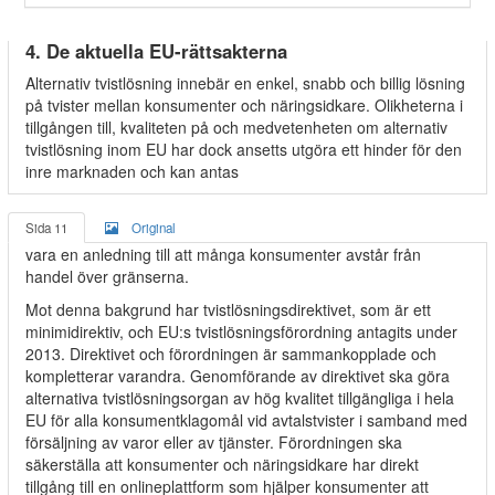
4. De aktuella EU-rättsakterna
Alternativ tvistlösning innebär en enkel, snabb och billig lösning
på tvister mellan konsumenter och näringsidkare. Olikheterna i
tillgången till, kvaliteten på och medvetenheten om alternativ
tvistlösning inom EU har dock ansetts utgöra ett hinder för den
inre marknaden och kan antas
Sida 11
Original
vara en anledning till att många konsumenter avstår från
handel över gränserna.
Mot denna bakgrund har tvistlösningsdirektivet, som är ett
minimidirektiv, och EU:s tvistlösningsförordning antagits under
2013. Direktivet och förordningen är sammankopplade och
kompletterar varandra. Genomförande av direktivet ska göra
alternativa tvistlösningsorgan av hög kvalitet tillgängliga i hela
EU för alla konsumentklagomål vid avtalstvister i samband med
försäljning av varor eller av tjänster. Förordningen ska
säkerställa att konsumenter och näringsidkare har direkt
tillgång till en onlineplattform som hjälper konsumenter att