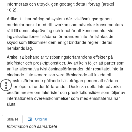
informerats och uttryckligen godtagit detta i förväg (artikel
10.2).
Artikel 11 har bäring på system där tvistlösningsorganen
meddelar beslut med rättsverkan som påverkar konsumenters
rätt till domstolsprövning och innebär att konsumenter vid
lagvalssituationer i sådana förfaranden inte får fråntas det
skydd som tillkommer dem enligt bindande regler i deras
hemlands lag.
Artikel 12 behandlar tvistlösningsförfarandens effekter på
talefrister och preskriptionstider. Av artikeln följer att parter som
anlitar alternativa tvistlösningsförfaranden där resultatet inte är
bindande, inte senare ska vara förhindrade att inleda ett
domstolsförfarande gällande tvistefrågan genom att sådana
frister löper ut under förfarandet. Dock ska detta inte påverka
bestämmelser om talefrister och preskriptionstider som följer av
internationella överenskommelser som medlemsstaterna har
slutit.
Sida 14
Original
Information och samarbete