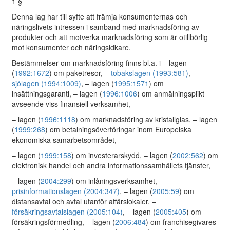
1 §
Denna lag har till syfte att främja konsumenternas och
näringslivets intressen i samband med marknadsföring av
produkter och att motverka marknadsföring som är otillbörlig
mot konsumenter och näringsidkare.
Bestämmelser om marknadsföring finns bl.a. i – lagen
(
1992:1672
) om paketresor, –
tobakslagen (1993:581)
, –
sjölagen (1994:1009)
, – lagen (
1995:1571
) om
insättningsgaranti, – lagen (
1996:1006
) om anmälningsplikt
avseende viss finansiell verksamhet,
– lagen (
1996:1118
) om marknadsföring av kristallglas, – lagen
(
1999:268
) om betalningsöverföringar inom Europeiska
ekonomiska samarbetsområdet,
– lagen (
1999:158
) om investerarskydd, – lagen (
2002:562
) om
elektronisk handel och andra informationssamhällets tjänster,
– lagen (
2004:299
) om inlåningsverksamhet, –
prisinformationslagen (2004:347)
, – lagen (
2005:59
) om
distansavtal och avtal utanför affärslokaler, –
försäkringsavtalslagen (2005:104)
, – lagen (
2005:405
) om
försäkringsförmedling, – lagen (
2006:484
) om franchisegivares