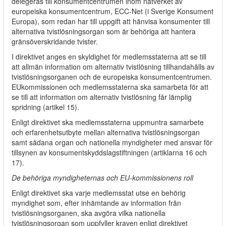
delegeras till konsumentcentrumen inom nätverket av
europeiska konsumentcentrum, ECC-Net (i Sverige Konsument
Europa), som redan har till uppgift att hänvisa konsumenter till
alternativa tvistlösningsorgan som är behöriga att hantera
gränsöverskridande tvister.
I direktivet anges en skyldighet för medlemsstaterna att se till
att allmän information om alternativ tvistlösning tillhandahålls av
tvistlösningsorganen och de europeiska konsumentcentrumen.
EUkommissionen och medlemsstaterna ska samarbeta för att
se till att information om alternativ tvistlösning får lämplig
spridning (artikel 15).
Enligt direktivet ska medlemsstaterna uppmuntra samarbete
och erfarenhetsutbyte mellan alternativa tvistlösningsorgan
samt sådana organ och nationella myndigheter med ansvar för
tillsynen av konsumentskyddslagstiftningen (artiklarna 16 och
17).
De behöriga myndigheternas och EU-kommissionens roll
Enligt direktivet ska varje medlemsstat utse en behörig
myndighet som, efter inhämtande av information från
tvistlösningsorganen, ska avgöra vilka nationella
tvistlösningsorgan som uppfyller kraven enligt direktivet