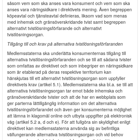
såsom vem som ska anses vara konsument och vem som ska
anses vara näringsidkare i direktivets mening. Även begreppen
köpeavtal och tjänsteavtal definieras, liksom vad som menas
med inhemsk och gränsöverskridande tvist samt begreppen
alternativt tvistlösningsförfarande och alternativt
tvistlösningsorgan.
Tillgång till och krav på alternativa tvistlösningsförfaranden
Medlemsstaterna ska underlätta konsumenternas tillgång till
alternativa tvistlösningsförfaranden och se till att sådana tvister
som omfattas av direktivet och som inbegriper en näringsidkare
som är etablerad på deras respektive territorium kan
hänskjutas till ett alternativt tvistlösningsorgan som uppfyller
direktivets krav (artikel 5.1). Medlemsstaterna ska bl.a. se till att
alternativa tvistlösningsorgan tar emot både inhemska och
gränsöverskridande tvister och att de har en webbplats som
ger parterna lättillgänglig information om det alternativa
tvistlösningsförfarandet och även ger konsumenterna möjlighet
att lämna in klagomål online och utbyta uppgifter på elektronisk
väg (artikel 5.2 a, d och e). För att fullgöra sin skyldighet enligt
direktivet kan medlemsstaterna använda sig av befintliga
välfungerande alternativa tvistlösningsorgan och vid behov