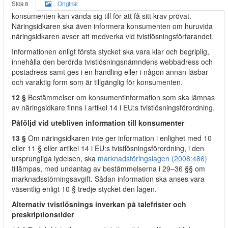
Sida 8
Original
konsumenten kan vända sig till för att få sitt krav prövat.
Näringsidkaren ska även informera konsumenten om huruvida
näringsidkaren avser att medverka vid tvistlösningsförfarandet.
Informationen enligt första stycket ska vara klar och begriplig,
innehålla den berörda tvistlösningsnämndens webbadress och
postadress samt ges i en handling eller i någon annan läsbar
och varaktig form som är tillgänglig för konsumenten.
12 §
Bestämmelser om konsumentinformation som ska lämnas
av näringsidkare finns i artikel 14 i EU:s tvistlösningsförordning.
Påföljd vid utebliven information till konsumenter
13 §
Om näringsidkaren inte ger information i enlighet med 10
eller 11 § eller artikel 14 i EU:s tvistlösningsförordning, i den
ursprungliga lydelsen, ska
marknadsföringslagen (2008:486)
tillämpas, med undantag av bestämmelserna i 29–36 §§ om
marknadsstörningsavgift. Sådan information ska anses vara
väsentlig enligt 10 § tredje stycket den lagen.
Alternativ tvistlösnings inverkan på talefrister och
preskriptionstider