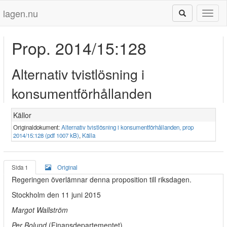
lagen.nu
Toggl
naviga
Prop. 2014/15:128
Alternativ tvistlösning i
konsumentförhållanden
Källor
Originaldokument:
Alternativ tvistlösning i konsumentförhållanden, prop
2014/15:128 (pdf 1007 kB)
,
Källa
Sida 1
Original
Regeringen överlämnar denna proposition till riksdagen.
Stockholm den 11 juni 2015
Margot Wallström
Per Bolund
(Finansdepartementet)