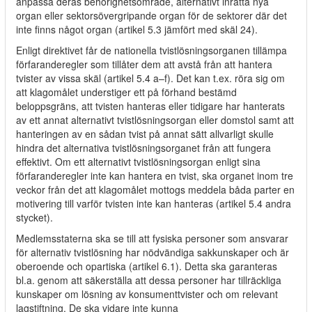
anpassa deras behörighetsområde, alternativt inrätta nya
organ eller sektorsövergripande organ för de sektorer där det
inte finns något organ (artikel 5.3 jämfört med skäl 24).
Enligt direktivet får de nationella tvistlösningsorganen tillämpa
förfaranderegler som tillåter dem att avstå från att hantera
tvister av vissa skäl (artikel 5.4 a–f). Det kan t.ex. röra sig om
att klagomålet understiger ett på förhand bestämd
beloppsgräns, att tvisten hanteras eller tidigare har hanterats
av ett annat alternativt tvistlösningsorgan eller domstol samt att
hanteringen av en sådan tvist på annat sätt allvarligt skulle
hindra det alternativa tvistlösningsorganet från att fungera
effektivt. Om ett alternativt tvistlösningsorgan enligt sina
förfaranderegler inte kan hantera en tvist, ska organet inom tre
veckor från det att klagomålet mottogs meddela båda parter en
motivering till varför tvisten inte kan hanteras (artikel 5.4 andra
stycket).
Medlemsstaterna ska se till att fysiska personer som ansvarar
för alternativ tvistlösning har nödvändiga sakkunskaper och är
oberoende och opartiska (artikel 6.1). Detta ska garanteras
bl.a. genom att säkerställa att dessa personer har tillräckliga
kunskaper om lösning av konsumenttvister och om relevant
lagstiftning. De ska vidare inte kunna