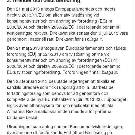
3. Ärendet och dess beredning
Den 21 maj 2013 antogs Europaparlamentets och rådets
direktiv 2013/11/EU om alternativ tvistlösning vid
konsumenttvister och om ändring av förordning (EG) nr
2006/2004 och direktiv 2009/22/EG, i det följande benämnt
tvistlösningsdirektivet. Direktivet ska senast den 9 juli 2015 vara
genomfört i nationell rätt. Direktivet finns i
bilaga 1
.
Den 21 maj 2013 antogs även Europaparlamentets och rådets
förordning (EU) nr 524/2013 om tvistlösning online vid
konsumenttvister och om ändring av förordningen (EG) nr
2006/2004 och direktiv 2009/22/EG, i det följande benämnd
EU:s tvistlösningsförordning. Förordningen finns i
bilaga 2
.
Den 28 februari 2013 beslutade regeringen att tillkalla en
särskild utredare som fick i uppdrag att bl.a. utarbeta de
författningsförslag som behövs för att genomföra och
komplettera de nya EU-rättsakterna (dir. 2013:23). I uppdraget
ingick även att analysera för- och nackdelar med att låta
Allmänna Reklamationsnämnden meddela för parterna
bindande beslut.
Utredningen, som antog namnet Konsumenttvistutredningen,
överlämnade sitt betänkande Förbättrad tvistlösning på