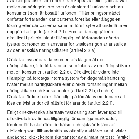
avtalsförpliktelser som härrör från köpeavtal eller tjänsteavtal
mellan en näringsidkare som är etablerad i unionen och en
konsument som är bosatt i unionen. Tillämpningsområdet
omfattar förfaranden där parterna föreslås eller åläggs en
lösning eller där parterna sammanförs i syfte att underlätta en
uppgörelse i godo (artikel 2.1). Som undantag gäller att
direktivet i princip inte är tillämpligt på förfaranden där de
fysiska personer som ansvarar för tvistlösningen är anställda
av den enskilda näringsidkaren (artikel 2.2 a).
Direktivet avser bara konsumenters klagomål mot
näringsidkare, inte förfaranden som inleds av en näringsidkare
mot en konsument (artikel 2.2 g). Direktivet är vidare inte
tillämpligt på företags interna system för klagomålshantering,
tvister mellan näringsidkare eller direkta förhandlingar mellan
näringsidkare och konsumenter (artikel 2.2 b, d och e).
Direktivet är inte heller tillämpligt på försök av en domare att
lösa en tvist under ett rättsligt förfarande (artikel 2.2 f).
Enligt direktivet ska alternativ tvistlösning som lever upp till
direktivets krav finnas tillgänglig för samtliga marknader,
förutom för tvister rörande hälso- och sjukvårdstjänster,
utbildning som tillhandahålls av offentliga aktörer samt tvister
angående icke-ekonomiska tjänster av allmänt intresse (artikel