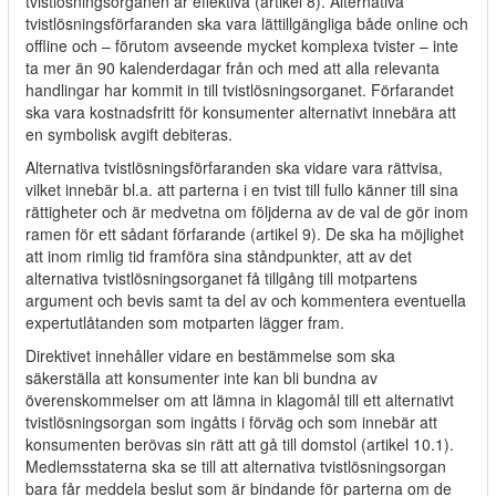
tvistlösningsorganen är effektiva (artikel 8). Alternativa
tvistlösningsförfaranden ska vara lättillgängliga både online och
offline och – förutom avseende mycket komplexa tvister – inte
ta mer än 90 kalenderdagar från och med att alla relevanta
handlingar har kommit in till tvistlösningsorganet. Förfarandet
ska vara kostnadsfritt för konsumenter alternativt innebära att
en symbolisk avgift debiteras.
Alternativa tvistlösningsförfaranden ska vidare vara rättvisa,
vilket innebär bl.a. att parterna i en tvist till fullo känner till sina
rättigheter och är medvetna om följderna av de val de gör inom
ramen för ett sådant förfarande (artikel 9). De ska ha möjlighet
att inom rimlig tid framföra sina ståndpunkter, att av det
alternativa tvistlösningsorganet få tillgång till motpartens
argument och bevis samt ta del av och kommentera eventuella
expertutlåtanden som motparten lägger fram.
Direktivet innehåller vidare en bestämmelse som ska
säkerställa att konsumenter inte kan bli bundna av
överenskommelser om att lämna in klagomål till ett alternativt
tvistlösningsorgan som ingåtts i förväg och som innebär att
konsumenten berövas sin rätt att gå till domstol (artikel 10.1).
Medlemsstaterna ska se till att alternativa tvistlösningsorgan
bara får meddela beslut som är bindande för parterna om de