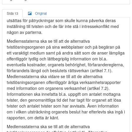
Sida 13
Original
utsättas för påtryckningar som skulle kunna påverka deras
inställning till tvisten och de får inte stå i intressekonflikt med
någon av parterna.
Medlemsstaterna ska se till att de alternativa
tvistlösningsorganen på sina webbplatser och på begäran på
ett varaktigt medium samt på andra sätt som de anser lämpliga
offentliggör tydlig och lättbegriplig information om bl.a.
eventuella kostnader, organets behörighet, förfarandereglerna,
förfarandets längd och beslutets rättsverkan (artikel 7.1).
Medlemsstaterna ska vidare se till att de alternativa
tvistlösningsorganen offentliggör årliga verksamhetsrapporter
med information om organens verksamhet (artikel 7.2).
Informationen ska innefatta bl.a. uppgift om antalet mottagna
tvister, den genomsnittliga tid det har tagit för organet att lösa
tvister och antalet tvister som har avvisats. Även information
om i vilken utsträckning organets beslut har efterlevts ska ingå i
rapporten, om detta är känt.
Medlemsstaterna ska se till att de alternativa