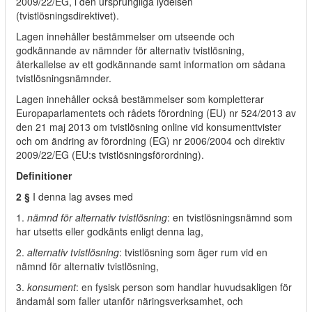
2009/22/EG, i den ursprungliga lydelsen
(tvistlösningsdirektivet).
Lagen innehåller bestämmelser om utseende och
godkännande av nämnder för alternativ tvistlösning,
återkallelse av ett godkännande samt information om sådana
tvistlösningsnämnder.
Lagen innehåller också bestämmelser som kompletterar
Europaparlamentets och rådets förordning (EU) nr 524/2013 av
den 21 maj 2013 om tvistlösning online vid konsumenttvister
och om ändring av förordning (EG) nr 2006/2004 och direktiv
2009/22/EG (EU:s tvistlösningsförordning).
Definitioner
2 §
I denna lag avses med
1.
nämnd för alternativ tvistlösning
: en tvistlösningsnämnd som
har utsetts eller godkänts enligt denna lag,
2.
alternativ tvistlösning
: tvistlösning som äger rum vid en
nämnd för alternativ tvistlösning,
3.
konsument
: en fysisk person som handlar huvudsakligen för
ändamål som faller utanför näringsverksamhet, och