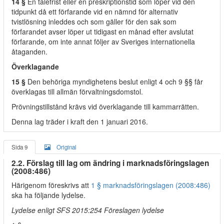
14 §
En talefrist eller en preskriptionstid som löper vid den
tidpunkt då ett förfarande vid en nämnd för alternativ
tvistlösning inleddes och som gäller för den sak som
förfarandet avser löper ut tidigast en månad efter avslutat
förfarande, om inte annat följer av Sveriges internationella
åtaganden.
Överklagande
15 §
Den behöriga myndighetens beslut enligt 4 och 9 §§ får
överklagas till allmän förvaltningsdomstol.
Prövningstillstånd krävs vid överklagande till kammarrätten.
Denna lag träder i kraft den 1 januari 2016.
Sida 9
Original
2.2. Förslag till lag om ändring i marknadsföringslagen
(2008:486)
Härigenom föreskrivs att
1 § marknadsföringslagen (2008:486)
ska ha följande lydelse.
Lydelse enligt SFS 2015:254 Föreslagen lydelse