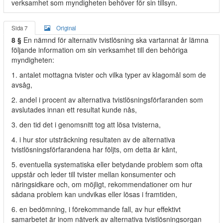
verksamhet som myndigheten behöver för sin tillsyn.
Sida 7
Original
8 §
En nämnd för alternativ tvistlösning ska vartannat år lämna
följande information om sin verksamhet till den behöriga
myndigheten:
1. antalet mottagna tvister och vilka typer av klagomål som de
avsåg,
2. andel i procent av alternativa tvistlösningsförfaranden som
avslutades innan ett resultat kunde nås,
3. den tid det i genomsnitt tog att lösa tvisterna,
4. i hur stor utsträckning resultaten av de alternativa
tvistlösningsförfarandena har följts, om detta är känt,
5. eventuella systematiska eller betydande problem som ofta
uppstår och leder till tvister mellan konsumenter och
näringsidkare och, om möjligt, rekommendationer om hur
sådana problem kan undvikas eller lösas i framtiden,
6. en bedömning, i förekommande fall, av hur effektivt
samarbetet är inom nätverk av alternativa tvistlösningsorgan