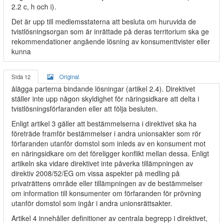
2.2 c, h och i).
Det är upp till medlemsstaterna att besluta om huruvida de
tvistlösningsorgan som är inrättade på deras territorium ska ge
rekommendationer angående lösning av konsumenttvister eller
kunna
Sida 12
Original
ålägga parterna bindande lösningar (artikel 2.4). Direktivet
ställer inte upp någon skyldighet för näringsidkare att delta i
tvistlösningsförfaranden eller att följa besluten.
Enligt artikel 3 gäller att bestämmelserna i direktivet ska ha
företräde framför bestämmelser i andra unionsakter som rör
förfaranden utanför domstol som inleds av en konsument mot
en näringsidkare om det föreligger konflikt mellan dessa. Enligt
artikeln ska vidare direktivet inte påverka tillämpningen av
direktiv 2008/52/EG om vissa aspekter på medling på
privaträttens område eller tillämpningen av de bestämmelser
om information till konsumenter om förfaranden för prövning
utanför domstol som ingår i andra unionsrättsakter.
Artikel 4 innehåller definitioner av centrala begrepp i direktivet,