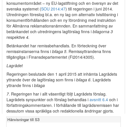
konsumentområdet – ny EU-lagstiftning och en översyn av det
svenska systemet (
SOU 2014:47
) till regeringen i juni 2014.
Utredningen föreslog bl.a. en ny lag om alternativ tvistlösning i
konsumentförhållanden och en ny förordning med instruktion
för Allmänna reklamationsnämnden. En sammanfattning av
betänkandet och utredningens lagförslag finns i
bilagorna 3
respektive
4.
Betänkandet har remissbehandlats. En förteckning över
remissinstanserna finns i
bilaga 5
. Remissyttrandena finns
tillgängliga i Finansdepartementet (Fi2014/4305).
Lagrådet
Regeringen beslutade den 1 april 2015 att inhämta Lagrådets
yttrande över de lagförslag som finns i
bilaga 6
. Lagrådets
yttrande finns i
bilaga
7
. Regeringen har i allt väsentligt följt Lagrådets förslag.
Lagrådets synpunkter och förslag behandlas i
avsnitt 6.4
och i
författningskommentaren. I förhållande till lagrådsremissen har
dessutom vissa språkliga och redaktionella ändringar gjorts.
Hänvisningar till S3