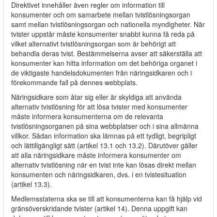
Direktivet innehåller även regler om information till
konsumenter och om samarbete mellan tvistlösningsorgan
samt mellan tvistlösningsorgan och nationella myndigheter. När
tvister uppstår måste konsumenter snabbt kunna få reda på
vilket alternativt tvistlösningsorgan som är behörigt att
behandla deras tvist. Bestämmelserna avser att säkerställa att
konsumenter kan hitta information om det behöriga organet i
de viktigaste handelsdokumenten från näringsidkaren och i
förekommande fall på dennes webbplats.
Näringsidkare som åtar sig eller är skyldiga att använda
alternativ tvistlösning för att lösa tvister med konsumenter
måste informera konsumenterna om de relevanta
tvistlösningsorganen på sina webbplatser och i sina allmänna
villkor. Sådan information ska lämnas på ett tydligt, begripligt
och lättillgängligt sätt (artikel 13.1 och 13.2). Därutöver gäller
att alla näringsidkare måste informera konsumenter om
alternativ tvistlösning när en tvist inte kan lösas direkt mellan
konsumenten och näringsidkaren, dvs. i en tvistesituation
(artikel 13.3).
Medlemsstaterna ska se till att konsumenterna kan få hjälp vid
gränsöverskridande tvister (artikel 14). Denna uppgift kan