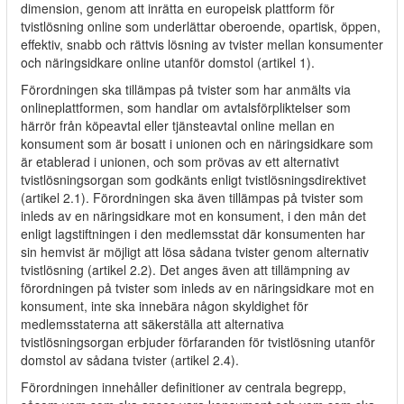
dimension, genom att inrätta en europeisk plattform för
tvistlösning online som underlättar oberoende, opartisk, öppen,
effektiv, snabb och rättvis lösning av tvister mellan konsumenter
och näringsidkare online utanför domstol (artikel 1).
Förordningen ska tillämpas på tvister som har anmälts via
onlineplattformen, som handlar om avtalsförpliktelser som
härrör från köpeavtal eller tjänsteavtal online mellan en
konsument som är bosatt i unionen och en näringsidkare som
är etablerad i unionen, och som prövas av ett alternativt
tvistlösningsorgan som godkänts enligt tvistlösningsdirektivet
(artikel 2.1). Förordningen ska även tillämpas på tvister som
inleds av en näringsidkare mot en konsument, i den mån det
enligt lagstiftningen i den medlemsstat där konsumenten har
sin hemvist är möjligt att lösa sådana tvister genom alternativ
tvistlösning (artikel 2.2). Det anges även att tillämpning av
förordningen på tvister som inleds av en näringsidkare mot en
konsument, inte ska innebära någon skyldighet för
medlemsstaterna att säkerställa att alternativa
tvistlösningsorgan erbjuder förfaranden för tvistlösning utanför
domstol av sådana tvister (artikel 2.4).
Förordningen innehåller definitioner av centrala begrepp,