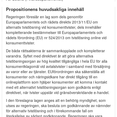
Propositionens huvudsakliga innehåll
Regeringen föreslår en lag som dels genomför
Europaparlamentets och rådets direktiv 2013/11/EU om
alternativ tvistlösning vid konsumenttvister, dels innehåller
kompletterande bestämmelser till Europaparlamentets och
rådets förordning (EU) nr 524/2013 om tvistlösning online vid
konsumenttvister.
De båda rättsakterna är sammankopplade och kompletterar
varandra. Syftet med direktivet är att göra alternativa
tvistlösningsorgan av hög kvalitet tillgängliga i hela EU för alla
konsumentklagomål vid avtalstvister i samband med försäljning
av varor eller av tjänster. EUförordningen ska säkerställa att
konsumenter och näringsidkare har direkt tillgång till en
onlineplattform som hjälper konsumenter att komma i kontakt
med ett alternativt tvistlösningsorgan som godkänts enligt
direktivet, när tvister uppstår vid gränsöverskridande e-handel.
I den föreslagna lagen anges att en behörig myndighet, som
utses av regeringen, ska besluta om godkännande av nämnder
för alternativ tvistlösning och i förekommande fall om
återkallelse av sådant godkännande. Regeringen ska vara