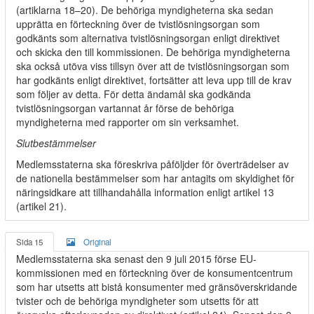
(artiklarna 18–20). De behöriga myndigheterna ska sedan
upprätta en förteckning över de tvistlösningsorgan som
godkänts som alternativa tvistlösningsorgan enligt direktivet
och skicka den till kommissionen. De behöriga myndigheterna
ska också utöva viss tillsyn över att de tvistlösningsorgan som
har godkänts enligt direktivet, fortsätter att leva upp till de krav
som följer av detta. För detta ändamål ska godkända
tvistlösningsorgan vartannat år förse de behöriga
myndigheterna med rapporter om sin verksamhet.
Slutbestämmelser
Medlemsstaterna ska föreskriva påföljder för överträdelser av
de nationella bestämmelser som har antagits om skyldighet för
näringsidkare att tillhandahålla information enligt artikel 13
(artikel 21).
Sida 15
Original
Medlemsstaterna ska senast den 9 juli 2015 förse EU-
kommissionen med en förteckning över de konsumentcentrum
som har utsetts att bistå konsumenter med gränsöverskridande
tvister och de behöriga myndigheter som utsetts för att