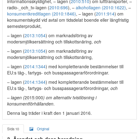
informationsskyldighet, – lagen (
2010:510
) om lufttransporter, –
radio-_och_tv-lagen (
2010:696
), –
alkohollagen (2010:1622)
, –
konsumentkreditlagen (2010:1846)
, – lagen (
2011:914
) om
konsumentskydd vid avtal om tidsdelat boende eller långfristig
semesterprodukt,
– lagen (
2013:1054
) om marknadsföring av
modersmjölksersättning och tillskottsnäring,
och
– lagen (
2013:1054
) om marknadsföring av
modersmjölksersättning och tillskottsnäring,
– lagen (
2014:1344
) med kompletterande bestämmelser till
EU:s tåg-, fartygs- och busspassagerarförordningar.
– lagen (
2014:1344
) med kompletterande bestämmelser till
EU:s tåg-, fartygs- och busspassagerarförordningar,
och
– lagen (
2015:000
) om alternativ tvistlösning i
konsumentförhållanden
.
Denna lag träder i kraft den 1 januari 2016.
Sida 10
Original