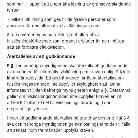
som har till uppgift att underlätta lösning av gränsöverskridande
tvister,
7. vilken utbildning som ges till de fysiska personer som
ansvarar för den alternativa tvistlösningen, samt
8. en utvärdering av hur effektivt det alternativa
tvistlösningsförfarande som organet erbjuder är, och möjliga
sätt att förbättra effektiviteten.
Återkallelse av ett godkännande
9 §
Den behöriga myndigheten ska återkalla ett godkännande
av en nämnd för alternativ tvistlösning om kraven enligt 6 § inte
längre är uppfyllda. Ett godkännande får även återkallas om
tvistlösningsnämnden inte uppfyller skyldigheten att lämna
information till den behöriga myndigheten enligt 8 §. Detsamma
gäller om tvistlösningsnämnden inte uppfyller kraven enligt
artikel 9.7 eller 10 i EU:s tvistlösningsförordning, i den
ursprungliga lydelsen.
Innan ett godkännande återkallas på grund av brister enligt 6 §
ska den behöriga myndigheten ge tvistlösningsnämnden tillfälle
att senast inom tre månader uppfylla kraven.