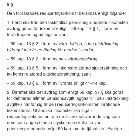
9 §
Den försäkrades reduceringsinkomst beräknas enligt följande:
1. Först ska från den fastställda pensionsgrundande inkomsten
avdrag göras för inkomst enligt – 59 kap. 13 § 1, i form av
föräldrapenning på lägstanivån,
– 59 kap. 13 § 2, i form av
vård- bidrag, i den utsträckning
bidraget inte är ersättning för merkost- nader,
– 59 kap. 13 § 2, i form av
om- vårdnadsbidrag,
– 59 kap. 13 § 5, i form av inkomstrelaterad sjukersättning och
in- komstrelaterad aktivitetsersättning, samt
– 59 kap. 13 § 6, i form av livränta enligt 41–44 kap.
2. Därefter ska det avdrag som enligt 59 kap. 37 § ska göras
för debiterad allmän pensionsavgift läggas till i den utsträckning
avgiften hänför sig till de i reduceringsinkomsten inräknade
inkomsterna. Utländska inkomster ska ingå i
reduceringsinkomsten, om de är av motsvarande slag som
dem som anges i första stycket och skulle ha varit
pensionsgrundande enligt 59 kap. om de tjänats in i Sverige.