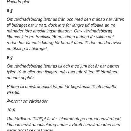
Huvudregler
8 §
Omvårdnadsbidrag lämnas från och med den månad när rätten
till bidraget har inträtt, dock inte för längre tid tillbaka än tre
månader före ansökningsmånaden. Om- vårdnadsbidrag
lämnas inte re- troaktivt för en sådan månad för vilken det
redan har lämnats bidrag för barnet utom till den del det avser
en ökning av bidraget.
9 §
Omvårdnadsbidrag lämnas till och med juni det år när barnet
fyller 19 år eller den tidigare må- nad när rätten till förmånen
annars upphör.
Rätten till omvårdnadsbidraget får begränsas till att omfatta
viss tid.
Avbrott i omvårdnaden
10 §
Om föräldern tillfälligt är för- hindrad att ge barnet omvårdnad,
lämnas omvårdnadsbidrag under avbrott i omvårdnaden som
varar högst sex månader.