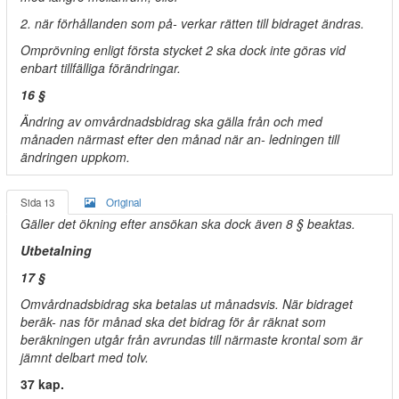
2. när förhållanden som på- verkar rätten till bidraget ändras.
Omprövning enligt första stycket 2 ska dock inte göras vid
enbart tillfälliga förändringar.
16 §
Ändring av omvårdnadsbidrag ska gälla från och med
månaden närmast efter den månad när an- ledningen till
ändringen uppkom.
Sida 13
Original
Gäller det ökning efter ansökan ska dock även 8 § beaktas.
Utbetalning
17 §
Omvårdnadsbidrag ska betalas ut månadsvis. När bidraget
beräk- nas för månad ska det bidrag för år räknat som
beräkningen utgår från avrundas till närmaste krontal som är
jämnt delbart med tolv.
37 kap.