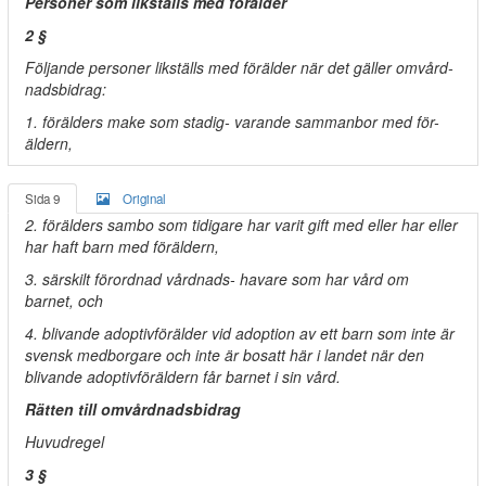
Personer som likställs med förälder
2 §
Följande personer likställs med förälder när det gäller omvård-
nadsbidrag:
1. förälders make som stadig- varande sammanbor med för-
äldern,
Sida 9
Original
2. förälders sambo som tidigare har varit gift med eller har eller
har haft barn med föräldern,
3. särskilt förordnad vårdnads- havare som har vård om
barnet, och
4. blivande adoptivförälder vid adoption av ett barn som inte är
svensk medborgare och inte är bosatt här i landet när den
blivande adoptivföräldern får barnet i sin vård.
Rätten till omvårdnadsbidrag
Huvudregel
3 §