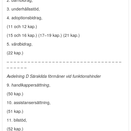
2. barnbidrag,
3. underhållsstöd,
4. adoptionsbidrag,
(11 och 12 kap.)
(15 och 16 kap.) (17–19 kap.) (21 kap.)
5.
vårdbidrag
,
(22 kap.)
– – – – – – – – – – – – – – – – – – – – – – – – – – – – – – – – –
– – – – – –
Avdelning D Särskilda förmåner vid funktionshinder
9.
handikappersättning
,
(50 kap.)
10. assistansersättning,
(51 kap.)
11. bilstöd,
(52 kap.)