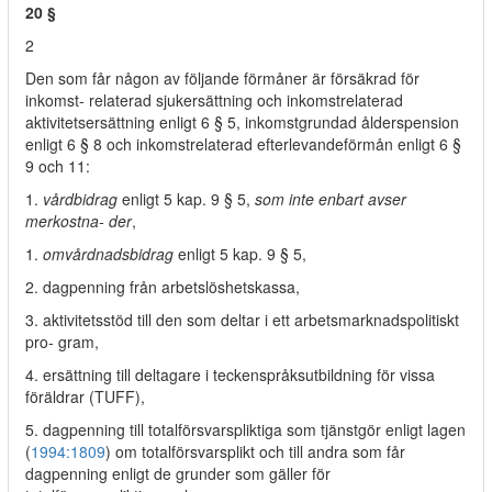
20 §
2
Den som får någon av följande förmåner är försäkrad för
inkomst- relaterad sjukersättning och inkomstrelaterad
aktivitetsersättning enligt 6 § 5, inkomstgrundad ålderspension
enligt 6 § 8 och inkomstrelaterad efterlevandeförmån enligt 6 §
9 och 11:
1.
vårdbidrag
enligt 5 kap. 9 § 5,
som inte enbart avser
merkostna- der
,
1.
omvårdnadsbidrag
enligt 5 kap. 9 § 5,
2. dagpenning från arbetslöshetskassa,
3. aktivitetsstöd till den som deltar i ett arbetsmarknadspolitiskt
pro- gram,
4. ersättning till deltagare i teckenspråksutbildning för vissa
föräldrar (TUFF),
5. dagpenning till totalförsvarspliktiga som tjänstgör enligt lagen
(
1994:1809
) om totalförsvarsplikt och till andra som får
dagpenning enligt de grunder som gäller för