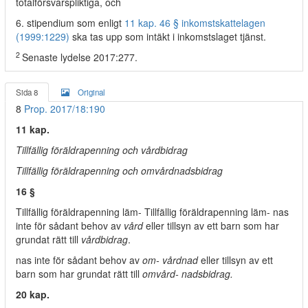
totalförsvarspliktiga, och
6. stipendium som enligt
11 kap. 46 § inkomstskattelagen
(1999:1229)
ska tas upp som intäkt i inkomstslaget tjänst.
2
Senaste lydelse 2017:277.
Sida 8
Original
8
Prop. 2017/18:190
11 kap.
Tillfällig föräldrapenning och vårdbidrag
Tillfällig föräldrapenning och omvårdnadsbidrag
16 §
Tillfällig föräldrapenning läm- Tillfällig föräldrapenning läm- nas
inte för sådant behov av
vård
eller tillsyn av ett barn som har
grundat rätt till
vårdbidrag
.
nas inte för sådant behov av
om- vårdnad
eller tillsyn av ett
barn som har grundat rätt till
omvård- nadsbidrag.
20 kap.