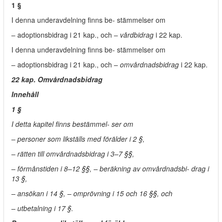
1 §
I denna underavdelning finns be- stämmelser om
– adoptionsbidrag i 21 kap., och –
vårdbidrag
i 22 kap.
I denna underavdelning finns be- stämmelser om
– adoptionsbidrag i 21 kap., och –
omvårdnadsbidrag
i 22 kap.
22 kap. Omvårdnadsbidrag
Innehåll
1 §
I detta kapitel finns bestämmel- ser om
– personer som likställs med förälder i 2 §,
– rätten till omvårdnadsbidrag i 3–7 §§,
– förmånstiden i 8–12 §§, – beräkning av omvårdnadsbi- drag i
13 §,
– ansökan i 14 §, – omprövning i 15 och 16 §§, och
– utbetalning i 17 §.