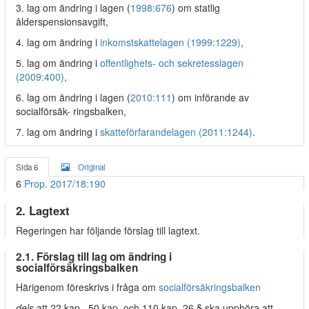
3. lag om ändring i lagen (
1998:676
) om statlig
ålderspensionsavgift,
4. lag om ändring i
inkomstskattelagen (1999:1229)
,
5. lag om ändring i
offentlighets- och sekretesslagen
(2009:400)
,
6. lag om ändring i lagen (
2010:111
) om införande av
socialförsäk- ringsbalken,
7. lag om ändring i
skatteförfarandelagen (2011:1244)
.
Sida 6
Original
6
Prop. 2017/18:190
2. Lagtext
Regeringen har följande förslag till lagtext.
2.1. Förslag till lag om ändring i
socialförsäkringsbalken
Härigenom föreskrivs i fråga om
socialförsäkringsbalken
dels
att 22 kap., 50 kap. och 110 kap. 26 § ska upphöra att