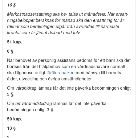
16 §
Merkostnadsersättning ska be- talas ut månadsvis. När ersätt-
ningsbeloppet beräknas för månad ska den ersättning för år
räknat som beräkningen utgår från avrundas till närmaste
krontal som är jämnt delbart med tolv.
51 kap.
6 §
När behovet av personlig assistans bedöms för ett barn ska det
bortses från det hjälpbehov som en vårdnadshavare normalt
ska tillgodose enligt
föräldrabalken
med hänsyn till barnets
ålder, utveckling och övriga omständigheter.
Om
vårdbidrag
lämnas får det inte påverka bedömningen enligt
3 §.
Om
omvårdnadsbidrag
lämnas får det inte påverka
bedömningen enligt 3 §.
59 kap.
13 §
3