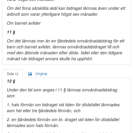
Om det finns särskilda skäl kan bidraget lämnas även under ett
avbrott som varar ytterligare högst sex månader.
Om barnet avlider
11 §
Om det lämnas mer än en fjärdedels omvårdnadsbidrag för ett
barn och barnet avlider, lämnas omvårdnadsbidraget till och
med den åttonde månaden efter döds- fallet eller den tidigare
månad när bidraget annars skulle ha upphört.
Sida 12
Original
12 §
Under den tid som anges i 11 § lämnas omvårdnadsbidrag
som
1. halv förmån om bidraget vid tiden för dödsfallet lämnades
som hel eller tre fjärdedels förmån, och
2. en fjärdedels förmån om bi- draget vid tiden för dödsfallet
lämnades som halv förmån.