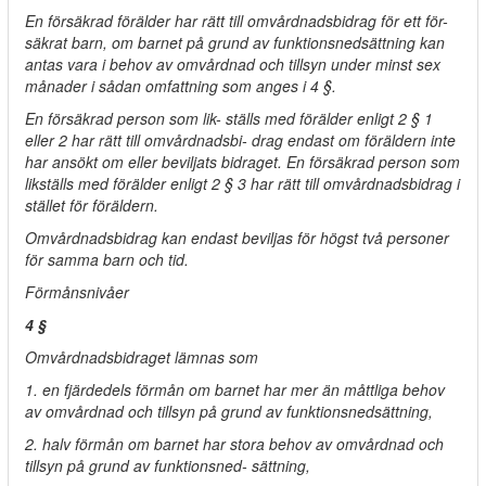
En försäkrad förälder har rätt till omvårdnadsbidrag för ett för-
säkrat barn, om barnet på grund av funktionsnedsättning kan
antas vara i behov av omvårdnad och tillsyn under minst sex
månader i sådan omfattning som anges i 4 §.
En försäkrad person som lik- ställs med förälder enligt 2 § 1
eller 2 har rätt till omvårdnadsbi- drag endast om föräldern inte
har ansökt om eller beviljats bidraget. En försäkrad person som
likställs med förälder enligt 2 § 3 har rätt till omvårdnadsbidrag i
stället för föräldern.
Omvårdnadsbidrag kan endast beviljas för högst två personer
för samma barn och tid.
Förmånsnivåer
4 §
Omvårdnadsbidraget lämnas som
1. en fjärdedels förmån om barnet har mer än måttliga behov
av omvårdnad och tillsyn på grund av funktionsnedsättning,
2. halv förmån om barnet har stora behov av omvårdnad och
tillsyn på grund av funktionsned- sättning,