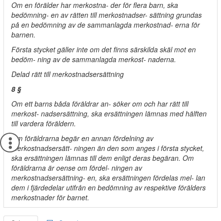
Om en förälder har merkostna- der för flera barn, ska
bedömning- en av rätten till merkostnadser- sättning grundas
på en bedömning av de sammanlagda merkostnad- erna för
barnen.
Första stycket gäller inte om det finns särskilda skäl mot en
bedöm- ning av de sammanlagda merkost- naderna.
Delad rätt till merkostnadsersättning
8 §
Om ett barns båda föräldrar an- söker om och har rätt till
merkost- nadsersättning, ska ersättningen lämnas med hälften
till vardera föräldern.
Om föräldrarna begär en annan fördelning av
merkostnadsersätt- ningen än den som anges i första stycket,
ska ersättningen lämnas till dem enligt deras begäran. Om
föräldrarna är oense om fördel- ningen av
merkostnadsersättning- en, ska ersättningen fördelas mel- lan
dem i fjärdedelar utifrån en bedömning av respektive förälders
merkostnader för barnet.