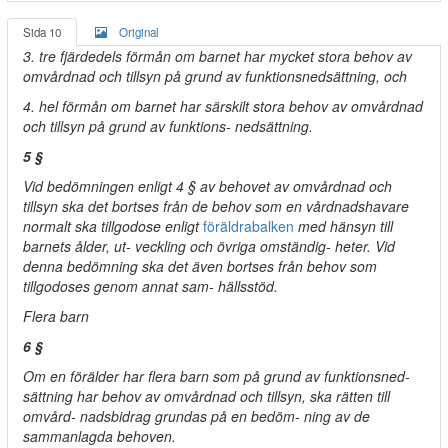
Sida 10
Original
3. tre fjärdedels förmån om barnet har mycket stora behov av
omvårdnad och tillsyn på grund av funktionsnedsättning, och
4. hel förmån om barnet har särskilt stora behov av omvårdnad
och tillsyn på grund av funktions- nedsättning.
5 §
Vid bedömningen enligt 4 § av behovet av omvårdnad och
tillsyn ska det bortses från de behov som en vårdnadshavare
normalt ska tillgodose enligt
föräldrabalken
med hänsyn till
barnets ålder, ut- veckling och övriga omständig- heter. Vid
denna bedömning ska det även bortses från behov som
tillgodoses genom annat sam- hällsstöd.
Flera barn
6 §
Om en förälder har flera barn som på grund av funktionsned-
sättning har behov av omvårdnad och tillsyn, ska rätten till
omvård- nadsbidrag grundas på en bedöm- ning av de
sammanlagda behoven.