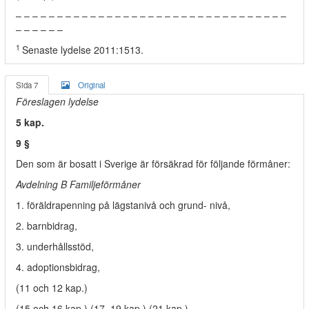
– – – – – – – – – – – – – – – – – – – – – – – – – – – – – – – – –
– – – – – –
1
Senaste lydelse 2011:1513.
Sida 7
Original
Föreslagen lydelse
5 kap.
9 §
Den som är bosatt i Sverige är försäkrad för följande förmåner:
Avdelning B Familjeförmåner
1. föräldrapenning på lägstanivå och grund- nivå,
2. barnbidrag,
3. underhållsstöd,
4. adoptionsbidrag,
(11 och 12 kap.)
(15 och 16 kap.) (17–19 kap.) (21 kap.)