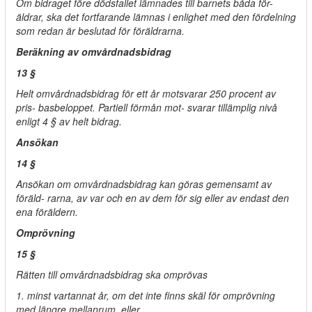
Om bidraget före dödsfallet lämnades till barnets båda för-
äldrar, ska det fortfarande lämnas i enlighet med den fördelning
som redan är beslutad för föräldrarna.
Beräkning av omvårdnadsbidrag
13 §
Helt omvårdnadsbidrag för ett år motsvarar 250 procent av
pris- basbeloppet. Partiell förmån mot- svarar tillämplig nivå
enligt 4 § av helt bidrag.
Ansökan
14 §
Ansökan om omvårdnadsbidrag kan göras gemensamt av
föräld- rarna, av var och en av dem för sig eller av endast den
ena föräldern.
Omprövning
15 §
Rätten till omvårdnadsbidrag ska omprövas
1. minst vartannat år, om det inte finns skäl för omprövning
med längre mellanrum, eller