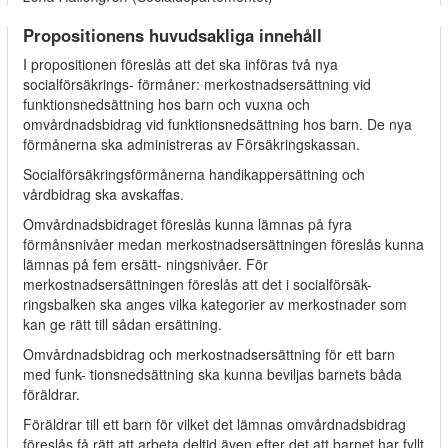
Propositionens huvudsakliga innehåll
I propositionen föreslås att det ska införas två nya
socialförsäkrings- förmåner: merkostnadsersättning vid
funktionsnedsättning hos barn och vuxna och
omvårdnadsbidrag vid funktionsnedsättning hos barn. De nya
förmånerna ska administreras av Försäkringskassan.
Socialförsäkringsförmånerna handikappersättning och
vårdbidrag ska avskaffas.
Omvårdnadsbidraget föreslås kunna lämnas på fyra
förmånsnivåer medan merkostnadsersättningen föreslås kunna
lämnas på fem ersätt- ningsnivåer. För
merkostnadsersättningen föreslås att det i socialförsäk-
ringsbalken ska anges vilka kategorier av merkostnader som
kan ge rätt till sådan ersättning.
Omvårdnadsbidrag och merkostnadsersättning för ett barn
med funk- tionsnedsättning ska kunna beviljas barnets båda
föräldrar.
Föräldrar till ett barn för vilket det lämnas omvårdnadsbidrag
föreslås få rätt att arbeta deltid även efter det att barnet har fyllt