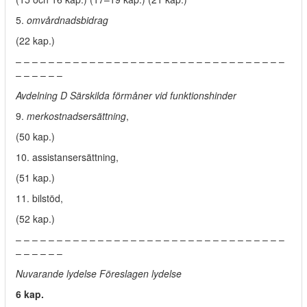
5.
omvårdnadsbidrag
(22 kap.)
– – – – – – – – – – – – – – – – – – – – – – – – – – – – – – – – –
– – – – – –
Avdelning D Särskilda förmåner vid funktionshinder
9.
merkostnadsersättning
,
(50 kap.)
10. assistansersättning,
(51 kap.)
11. bilstöd,
(52 kap.)
– – – – – – – – – – – – – – – – – – – – – – – – – – – – – – – – –
– – – – – –
Nuvarande lydelse Föreslagen lydelse
6 kap.