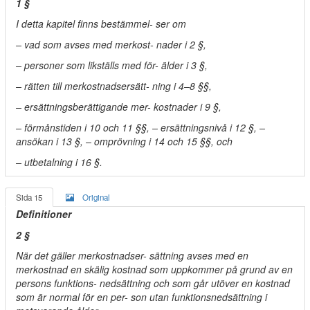
1 §
I detta kapitel finns bestämmel- ser om
– vad som avses med merkost- nader i 2 §,
– personer som likställs med för- älder i 3 §,
– rätten till merkostnadsersätt- ning i 4–8 §§,
– ersättningsberättigande mer- kostnader i 9 §,
– förmånstiden i 10 och 11 §§, – ersättningsnivå i 12 §, –
ansökan i 13 §, – omprövning i 14 och 15 §§, och
– utbetalning i 16 §.
Sida 15
Original
Definitioner
2 §
När det gäller merkostnadser- sättning avses med en
merkostnad en skälig kostnad som uppkommer på grund av en
persons funktions- nedsättning och som går utöver en kostnad
som är normal för en per- son utan funktionsnedsättning i