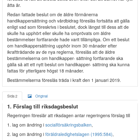
åtta år.
Redan fattade beslut om de äldre förmånerna
handikappersättning och vårdbidrag föreslås fortsätta att gälla
enligt vad som föreskrivs i beslutet, dock längst till dess att de
skulle ha upphört eller skulle ha omprövats om äldre
bestämmelser fortfarande hade varit tillämpliga. Om ett beslut
om handikappersättning upphör inom 30 månader efter
ikraftträdande av de nya reglerna, föreslås att de äldre
bestämmelserna om handikapper- sättning fortfarande ska
gälla så att ett nytt beslut om handikapper- sättning ska kunna
fattas för ytterligare högst 18 månader.
Bestämmelserna föreslås träda i kraft den 1 januari 2019.
Sida 2
Original
1. Förslag till riksdagsbeslut
Regeringen föreslår att riksdagen antar regeringens förslag till
1. lag om ändring i
socialförsäkringsbalken
,
2. lag om ändring i
föräldraledighetslagen (1995:584)
,