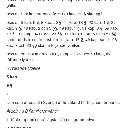
gälla,
dels
att rubriken närmast före 110 kap. 26 § ska utgå,
dels
att 5 kap. 9 §, 6 kap. 20 §, 11 kap. 16 §, 20 kap. 1 §, 37
kap. 9 §, 48 kap. 2 och 3 §§, 49 kap. 1 §, 51 kap. 6 §, 59 kap.
13 §, 106 kap. 9–11 och 23 §§, 110 kap. 6, 30, 53 och 57 §§
samt rubrikerna närmast före 11 kap. 16 §, 49 kap. samt 106
kap. 9 och 23 §§ ska ha följande lydelse,
dels
att det ska införas två nya kapitel, 22 och 50 kap., av
följande lydelse.
Nuvarande lydelse
5 kap.
9 §
1
Den som är bosatt i Sverige är försäkrad för följande förmåner:
Avdelning B Familjeförmåner
1. föräldrapenning på lägstanivå och grund- nivå,