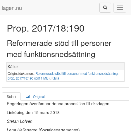
lagen.nu
Toggl
naviga
Prop. 2017/18:190
Reformerade stöd till personer
med funktionsnedsättning
Källor
Originaldokument:
Reformerade stöd till personer med funktionsnedsättning,
prop. 2017/18:190 (pdf 1 MB)
,
Källa
Sida 1
Original
Regeringen överlämnar denna proposition till riksdagen.
Linköping den 15 mars 2018
Stefan Löfven
Lena Hallengren
(Socialdepartementet)