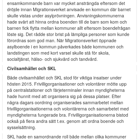
ensamkommande barn var mycket ansträngda eftersom det
dröjde innan Migrationsverket anvisade en kommun där barnet
skulle vistas under asylprövningen. Anvisningskommunerna
hade svårt att hinna ordna boenden till de barn som kom och
barnen fick flytta mellan kommuner allt eftersom boendefrågan
löste sig. Det rådde stor brist på lämpliga personer som kunde
förordnas som god man. När Migrationsverket öppnade
asylboende i en kommun påverkades både kommunen och
landstingen som med kort varsel skulle stå för skola,
socialtjänst, hälso- och sjukvård och tandvård.
Civilsamhället och SKL
Både civilsamhället och SKL stod för viktiga insatser under
hösten 2015. Frivilligorganisationer och volontärer mötte upp
på centralstationer och färjeterminaler innan myndigheterna
hade hunnit med att organisera sig på dessa platser. Efter
några dagars oordning organiserades sammarbetet mellan
frivilligorganisationerna och volontärerna och samarbetet med
myndigheterna fungerade bra. Frivilligorganisationerna bistod
också på flera andra sätt t.ex. genom att ordna boende och
sysselsättning.
SKL hade en samordnande roll både mellan olika kommuner