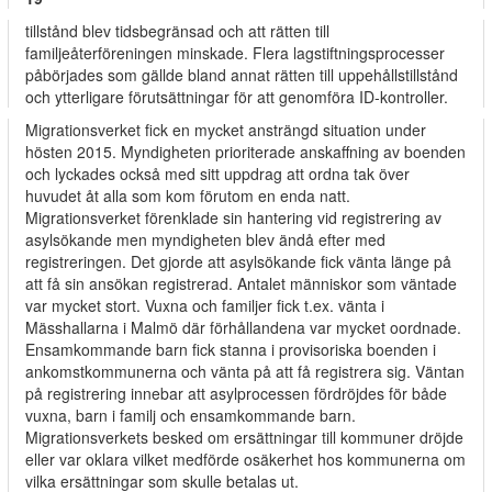
tillstånd blev tidsbegränsad och att rätten till
familjeåterföreningen minskade. Flera lagstiftningsprocesser
påbörjades som gällde bland annat rätten till uppehållstillstånd
och ytterligare förutsättningar för att genomföra ID-kontroller.
Migrationsverket fick en mycket ansträngd situation under
hösten 2015. Myndigheten prioriterade anskaffning av boenden
och lyckades också med sitt uppdrag att ordna tak över
huvudet åt alla som kom förutom en enda natt.
Migrationsverket förenklade sin hantering vid registrering av
asylsökande men myndigheten blev ändå efter med
registreringen. Det gjorde att asylsökande fick vänta länge på
att få sin ansökan registrerad. Antalet människor som väntade
var mycket stort. Vuxna och familjer fick t.ex. vänta i
Mässhallarna i Malmö där förhållandena var mycket oordnade.
Ensamkommande barn fick stanna i provisoriska boenden i
ankomstkommunerna och vänta på att få registrera sig. Väntan
på registrering innebar att asylprocessen fördröjdes för både
vuxna, barn i familj och ensamkommande barn.
Migrationsverkets besked om ersättningar till kommuner dröjde
eller var oklara vilket medförde osäkerhet hos kommunerna om
vilka ersättningar som skulle betalas ut.