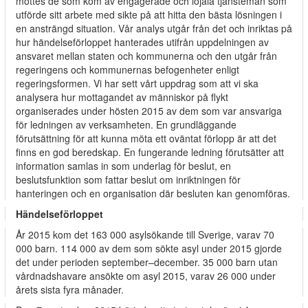
möttes de som kom av engagerade och lojala tjänstemän som
utförde sitt arbete med sikte på att hitta den bästa lösningen i
en ansträngd situation. Vår analys utgår från det och inriktas på
hur händelseförloppet hanterades utifrån uppdelningen av
ansvaret mellan staten och kommunerna och den utgår från
regeringens och kommunernas befogenheter enligt
regeringsformen. Vi har sett vårt uppdrag som att vi ska
analysera hur mottagandet av människor på flykt
organiserades under hösten 2015 av dem som var ansvariga
för ledningen av verksamheten. En grundläggande
förutsättning för att kunna möta ett oväntat förlopp är att det
finns en god beredskap. En fungerande ledning förutsätter att
information samlas in som underlag för beslut, en
beslutsfunktion som fattar beslut om inriktningen för
hanteringen och en organisation där besluten kan genomföras.
Händelseförloppet
År 2015 kom det 163 000 asylsökande till Sverige, varav 70
000 barn. 114 000 av dem som sökte asyl under 2015 gjorde
det under perioden september–december. 35 000 barn utan
vårdnadshavare ansökte om asyl 2015, varav 26 000 under
årets sista fyra månader.