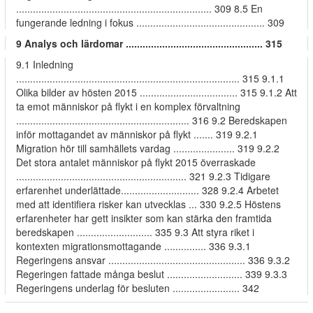
...................................................................... 309 8.5 En
fungerande ledning i fokus .............................................. 309
9 Analys och lärdomar ................................................. 315
9.1 Inledning
................................................................................ 315 9.1.1
Olika bilder av hösten 2015 ................................... 315 9.1.2 Att
ta emot människor på flykt i en komplex förvaltning
.............................................................. 316 9.2 Beredskapen
inför mottagandet av människor på flykt ....... 319 9.2.1
Migration hör till samhällets vardag ...................... 319 9.2.2
Det stora antalet människor på flykt 2015 överraskade
............................................................. 321 9.2.3 Tidigare
erfarenhet underlättade............................ 328 9.2.4 Arbetet
med att identifiera risker kan utvecklas ... 330 9.2.5 Höstens
erfarenheter har gett insikter som kan stärka den framtida
beredskapen ........................... 335 9.3 Att styra riket i
kontexten migrationsmottagande ............... 336 9.3.1
Regeringens ansvar ................................................. 336 9.3.2
Regeringen fattade många beslut ........................... 339 9.3.3
Regeringens underlag för besluten ........................ 342