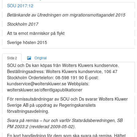
SOU 2017:12
Betänkande av Utredningen om migrationsmottagandet 2015
Stockholm 2017
Att ta emot människor på flykt
Sverige hösten 2015
Sida 2
Original
SOU och Ds kan köpas från Wolters Kluwers kundservice.
Beställningsadress: Wolters Kluwers kundservice, 106 47
Stockholm Ordertelefon: 08-598 191 90 E-post:
kundservice@wolterskluwer.se Webbplats:
wolterskluwer.se/offentligapublikationer
För remissutsändningar av SOU och Ds svarar Wolters Kluwer
Sverige AB på uppdrag av Regeringskansliets
förvaltningsavdelning.
Svara på remiss – hur och varför Statsrådsberedningen, SB
PM 2003:2 (reviderad 2009-05-02).
En kort handledning för dem som ska svara på remiss. Häftet