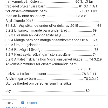
har kommit på hösten .................................... 60 3.1.3 En
tredjedel brukar vara barn ................................. 61 3.1.4 Allt
fler ensamkommande barn .............................. 62 3.1.5 Fler
män än kvinnor söker asyl .............................. 63 3.2
Asylsökande 2015 ...................................................................
64 3.2.1 Asylsökande under olika delar av 2015 .................. 64
3.2.2 Ensamkommande barn under året ......................... 69
3.2.3 Fler män än kvinnor sökte asyl .............................. 71
3.2.4 Många barn och många ensamkommande 2015 .... 71
3.2.5 Ursprungsländer ...................................................... 72
3.2.6 Resväg till Sverige .................................................... 73
3.2.7 Flest asylansökningar i storstadslänen ................... 74
3.2.8 Antalet inskrivna hos Migrationsverket ökade ..... 74 3.2.9
Ankomstkommuner för ensamkommande barn
.......................................................................... 76 3.2.10
Inskrivna i olika kommuner ................................... 78 3.2.11
Anvisningar av barn ................................................ 78 3.2.12
Stor osäkerhet om personer som inte sökte
asyl ........................................................................... 80
Sida 7
Original