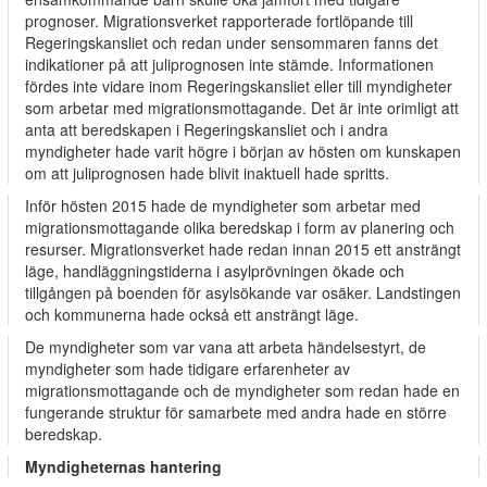
prognoser. Migrationsverket rapporterade fortlöpande till
Regeringskansliet och redan under sensommaren fanns det
indikationer på att juliprognosen inte stämde. Informationen
fördes inte vidare inom Regeringskansliet eller till myndigheter
som arbetar med migrationsmottagande. Det är inte orimligt att
anta att beredskapen i Regeringskansliet och i andra
myndigheter hade varit högre i början av hösten om kunskapen
om att juliprognosen hade blivit inaktuell hade spritts.
Inför hösten 2015 hade de myndigheter som arbetar med
migrationsmottagande olika beredskap i form av planering och
resurser. Migrationsverket hade redan innan 2015 ett ansträngt
läge, handläggningstiderna i asylprövningen ökade och
tillgången på boenden för asylsökande var osäker. Landstingen
och kommunerna hade också ett ansträngt läge.
De myndigheter som var vana att arbeta händelsestyrt, de
myndigheter som hade tidigare erfarenheter av
migrationsmottagande och de myndigheter som redan hade en
fungerande struktur för samarbete med andra hade en större
beredskap.
Myndigheternas hantering