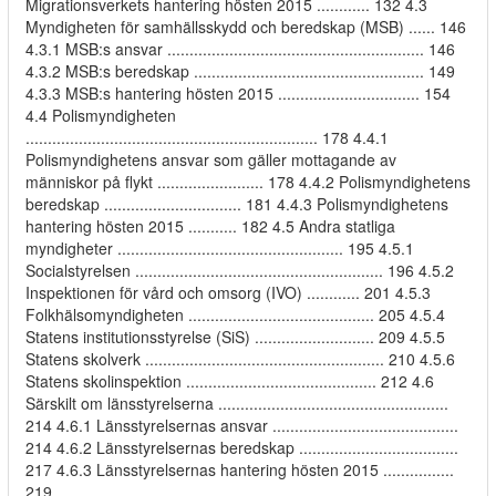
Migrationsverkets hantering hösten 2015 ............ 132 4.3
Myndigheten för samhällsskydd och beredskap (MSB) ...... 146
4.3.1 MSB:s ansvar .......................................................... 146
4.3.2 MSB:s beredskap .................................................... 149
4.3.3 MSB:s hantering hösten 2015 ................................ 154
4.4 Polismyndigheten
.................................................................. 178 4.4.1
Polismyndighetens ansvar som gäller mottagande av
människor på flykt ........................ 178 4.4.2 Polismyndighetens
beredskap ............................... 181 4.4.3 Polismyndighetens
hantering hösten 2015 ........... 182 4.5 Andra statliga
myndigheter ................................................... 195 4.5.1
Socialstyrelsen ........................................................ 196 4.5.2
Inspektionen för vård och omsorg (IVO) ............ 201 4.5.3
Folkhälsomyndigheten .......................................... 205 4.5.4
Statens institutionsstyrelse (SiS) ........................... 209 4.5.5
Statens skolverk ...................................................... 210 4.5.6
Statens skolinspektion ........................................... 212 4.6
Särskilt om länsstyrelserna ....................................................
214 4.6.1 Länsstyrelsernas ansvar ..........................................
214 4.6.2 Länsstyrelsernas beredskap ....................................
217 4.6.3 Länsstyrelsernas hantering hösten 2015 ................
219