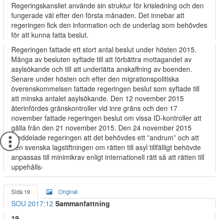
Regeringskansliet använde sin struktur för krisledning och den
fungerade väl efter den första månaden. Det innebar att
regeringen fick den information och de underlag som behövdes
för att kunna fatta beslut.
Regeringen fattade ett stort antal beslut under hösten 2015.
Många av besluten syftade till att förbättra mottagandet av
asylsökande och till att underlätta anskaffning av boenden.
Senare under hösten och efter den migrationspolitiska
överenskommelsen fattade regeringen beslut som syftade till
att minska antalet asylsökande. Den 12 november 2015
återinfördes gränskontroller vid inre gräns och den 17
november fattade regeringen beslut om vissa ID-kontroller att
gälla från den 21 november 2015. Den 24 november 2015
meddelade regeringen att det behövdes ett ”andrum” och att
den svenska lagstiftningen om rätten till asyl tillfälligt behövde
anpassas till minimikrav enligt internationell rätt så att rätten till
uppehålls-
Sida 19
Original
SOU 2017:12
Sammanfattning
19