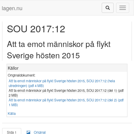
lagen.nu
Toggl
naviga
SOU 2017:12
Att ta emot människor på flykt
Sverige hösten 2015
Källor
Originaldokument:
Att ta emot människor på flykt Sverige hösten 2015, SOU 2017:12 (hela
utredningen) (pdf 4 MB)
Att ta emot människor på flykt Sverige hösten 2015, SOU 2017:12 (del 1) (pdf
2 MB)
Att ta emot människor på flykt Sverige hösten 2015, SOU 2017:12 (del 2) (pdf
1 MB)
Källa
Sida 1
Original