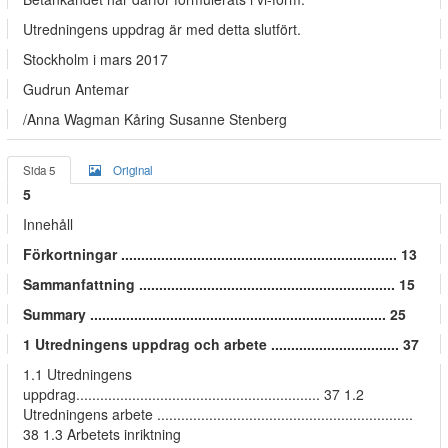
Utredningens uppdrag är med detta slutfört.
Stockholm i mars 2017
Gudrun Antemar
/Anna Wagman Kåring Susanne Stenberg
Sida 5
Original
5
Innehåll
Förkortningar ..................................................................... 13
Sammanfattning ................................................................ 15
Summary .......................................................................... 25
1 Utredningens uppdrag och arbete ................................ 37
1.1 Utredningens
uppdrag............................................................. 37 1.2
Utredningens arbete ................................................................
38 1.3 Arbetets inriktning