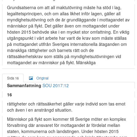
Grundsatserna om att all maktutövning måste ha stöd i lag,
legalitetsprincipen, och om allas likhet inför lagen, gäller all
myndighetsutövning och de är grundläggande i mottagandet av
människor på flykt. Det gäller även om mottagandet under
hösten 2015 behövde ske i en mycket stor omfattning. En viktig
utgångspunkt i vårt arbete har varit de krav som måste ställas
på mottagandet utifrån Sveriges internationella åtaganden om
mänskliga rättigheter och barnets rätt och de
rättssäkerhetskrav som ställs på myndighetsutövningen vid
mottagandet av människor på flykt. Mänskliga
Sida 16
Original
Sammanfattning
SOU 2017:12
16
rättigheter och rättssäkerhet gäller varje individ som tas emot
och även i en ansträngd situation.
Människor på flykt som kommer till Sverige möter en komplex
förvaltning där ansvaret för mottagandet är fördelat mellan
staten, kommunerna och landstingen. Under hösten 2015