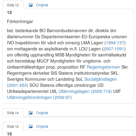
Sida 13
Original
13
Förkortningar
bet. betänkande BO Barnombudsmannen dir. direktiv dnr
diarienummer Ds Departementsserien EU Europeiska unionen
IVO Inspektionen för vård och omsorg LMA Lagen (
1994:137
)
om mottagande av asylsökande m.fl. LOU Lagen (
2007:1091
)
om offentlig upphandling MSB Myndigheten för samhällsskydd
och beredskap MUCF Myndigheten för ungdoms- och
civilsamhällesfrågor prop. proposition RF
Regeringsformen
Skr.
Regeringens skrivelse SiS Statens institutionsstyrelse SKL
Sveriges Kommuner och Landsting SoL
Socialtjänstlagen
(2001:453)
SOU Statens offentliga utredningar UD
Utrikesdepartementet UtlL
Utlänningslagen (2005:716)
UtlF
Utlänningsförordningen (2006:97)
Sida 14
Original
Sida 15
Original
15