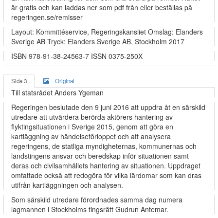
är gratis och kan laddas ner som pdf från eller beställas på
regeringen.se/remisser
Layout: Kommittéservice, Regeringskansliet Omslag: Elanders
Sverige AB Tryck: Elanders Sverige AB, Stockholm 2017
ISBN 978-91-38-24563-7 ISSN 0375-250X
Sida 3
Original
Till statsrådet Anders Ygeman
Regeringen beslutade den 9 juni 2016 att uppdra åt en särskild
utredare att utvärdera berörda aktörers hantering av
flyktingsituationen i Sverige 2015, genom att göra en
kartläggning av händelseförloppet och att analysera
regeringens, de statliga myndigheternas, kommunernas och
landstingens ansvar och beredskap inför situationen samt
deras och civilsamhällets hantering av situationen. Uppdraget
omfattade också att redogöra för vilka lärdomar som kan dras
utifrån kartläggningen och analysen.
Som särskild utredare förordnades samma dag numera
lagmannen i Stockholms tingsrätt Gudrun Antemar.