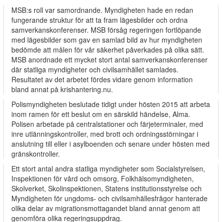
MSB:s roll var samordnande. Myndigheten hade en redan
fungerande struktur för att ta fram lägesbilder och ordna
samverkanskonferenser. MSB försåg regeringen fortlöpande
med lägesbilder som gav en samlad bild av hur myndigheten
bedömde att målen för vår säkerhet påverkades på olika sätt.
MSB anordnade ett mycket stort antal samverkanskonferenser
där statliga myndigheter och civilsamhället samlades.
Resultatet av det arbetet fördes vidare genom information
bland annat på krishantering.nu.
Polismyndigheten beslutade tidigt under hösten 2015 att arbeta
inom ramen för ett beslut om en särskild händelse, Alma.
Polisen arbetade på centralstationer och färjeterminaler, med
inre utlänningskontroller, med brott och ordningsstörningar i
anslutning till eller i asylboenden och senare under hösten med
gränskontroller.
Ett stort antal andra statliga myndigheter som Socialstyrelsen,
Inspektionen för vård och omsorg, Folkhälsomyndigheten,
Skolverket, Skolinspektionen, Statens institutionsstyrelse och
Myndigheten för ungdoms- och civilsamhällesfrågor hanterade
olika delar av migrationsmottagandet bland annat genom att
genomföra olika regeringsuppdrag.