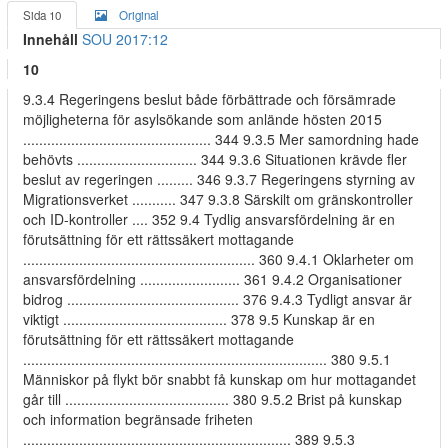
Sida 10
Original
Innehåll
SOU 2017:12
10
9.3.4 Regeringens beslut både förbättrade och försämrade
möjligheterna för asylsökande som anlände hösten 2015
............................................... 344 9.3.5 Mer samordning hade
behövts .............................. 344 9.3.6 Situationen krävde fler
beslut av regeringen ......... 346 9.3.7 Regeringens styrning av
Migrationsverket ........... 347 9.3.8 Särskilt om gränskontroller
och ID-kontroller .... 352 9.4 Tydlig ansvarsfördelning är en
förutsättning för ett rättssäkert mottagande
.......................................................... 360 9.4.1 Oklarheter om
ansvarsfördelning ......................... 361 9.4.2 Organisationer
bidrog ........................................... 376 9.4.3 Tydligt ansvar är
viktigt ......................................... 378 9.5 Kunskap är en
förutsättning för ett rättssäkert mottagande
............................................................................ 380 9.5.1
Människor på flykt bör snabbt få kunskap om hur mottagandet
går till ......................................... 380 9.5.2 Brist på kunskap
och information begränsade friheten
................................................................... 389 9.5.3