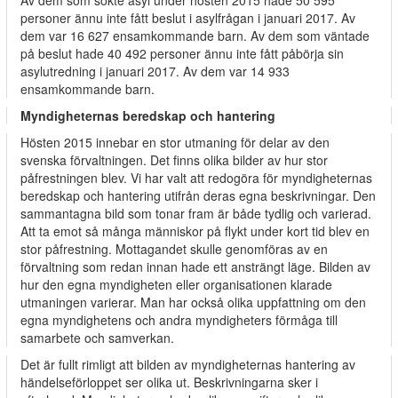
Av dem som sökte asyl under hösten 2015 hade 50 595
personer ännu inte fått beslut i asylfrågan i januari 2017. Av
dem var 16 627 ensamkommande barn. Av dem som väntade
på beslut hade 40 492 personer ännu inte fått påbörja sin
asylutredning i januari 2017. Av dem var 14 933
ensamkommande barn.
Myndigheternas beredskap och hantering
Hösten 2015 innebar en stor utmaning för delar av den
svenska förvaltningen. Det finns olika bilder av hur stor
påfrestningen blev. Vi har valt att redogöra för myndigheternas
beredskap och hantering utifrån deras egna beskrivningar. Den
sammantagna bild som tonar fram är både tydlig och varierad.
Att ta emot så många människor på flykt under kort tid blev en
stor påfrestning. Mottagandet skulle genomföras av en
förvaltning som redan innan hade ett ansträngt läge. Bilden av
hur den egna myndigheten eller organisationen klarade
utmaningen varierar. Man har också olika uppfattning om den
egna myndighetens och andra myndigheters förmåga till
samarbete och samverkan.
Det är fullt rimligt att bilden av myndigheternas hantering av
händelseförloppet ser olika ut. Beskrivningarna sker i