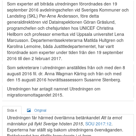
Som experter att biträda utredningen förordnades den 19
september 2016 avdelningschefen vid Sveriges Kommuner och
Landsting (SKL) Per-Arne Andersson, före detta
generaldirektören vid Datainspektionen Göran Gräslund,
programchefen och chefsjuristen hos UNICEF Christina
Heilborn och professor emeritus vid Uppsala universitet Lena
Marcusson. Departementssekreterarna Matilda Hultgren och
Karolina Lemoine, båda Justitiedepartementet, har varit
förordnade som experter under tiden från den 19 september
2016 till den 2 februari 2017.
Som sekreterare i utredningen anställdes från och med den 8
augusti 2016 fil. dr. Anna Wagman Kåring och från och med
den 15 augusti 2016 hovrättsassessorn Susanne Stenberg.
Utredningen har antagit namnet Utredningen om
migrationsmottagandet 2015.
Sida 4
Original
Utredningen får härmed överlämna betänkandet
Att ta emot
människor på flykt Sverige hösten 2015
,
SOU 2017:12
.
Experterna har ställt sig bakom utredningens överväganden.
Betänkandet har därför formulerats i vi-form.