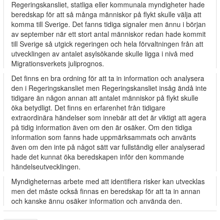
Regeringskansliet, statliga eller kommunala myndigheter hade
beredskap för att så många människor på flykt skulle välja att
komma till Sverige. Det fanns tidiga signaler men ännu i början
av september när ett stort antal människor redan hade kommit
till Sverige så utgick regeringen och hela förvaltningen från att
utvecklingen av antalet asylsökande skulle ligga i nivå med
Migrationsverkets juliprognos.
Det finns en bra ordning för att ta in information och analysera
den i Regeringskansliet men Regeringskansliet insåg ändå inte
tidigare än någon annan att antalet människor på flykt skulle
öka betydligt. Det finns en erfarenhet från tidigare
extraordinära händelser som innebär att det är viktigt att agera
på tidig information även om den är osäker. Om den tidiga
information som fanns hade uppmärksammats och använts
även om den inte på något sätt var fullständig eller analyserad
hade det kunnat öka beredskapen inför den kommande
händelseutvecklingen.
Myndigheternas arbete med att identifiera risker kan utvecklas
men det måste också finnas en beredskap för att ta in annan
och kanske ännu osäker information och använda den.