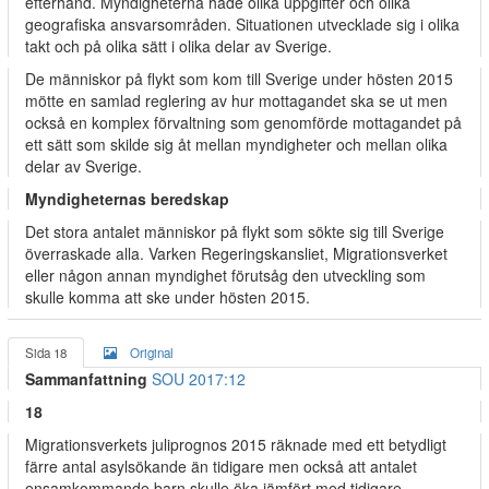
efterhand. Myndigheterna hade olika uppgifter och olika
geografiska ansvarsområden. Situationen utvecklade sig i olika
takt och på olika sätt i olika delar av Sverige.
De människor på flykt som kom till Sverige under hösten 2015
mötte en samlad reglering av hur mottagandet ska se ut men
också en komplex förvaltning som genomförde mottagandet på
ett sätt som skilde sig åt mellan myndigheter och mellan olika
delar av Sverige.
Myndigheternas beredskap
Det stora antalet människor på flykt som sökte sig till Sverige
överraskade alla. Varken Regeringskansliet, Migrationsverket
eller någon annan myndighet förutsåg den utveckling som
skulle komma att ske under hösten 2015.
Sida 18
Original
Sammanfattning
SOU 2017:12
18
Migrationsverkets juliprognos 2015 räknade med ett betydligt
färre antal asylsökande än tidigare men också att antalet
ensamkommande barn skulle öka jämfört med tidigare