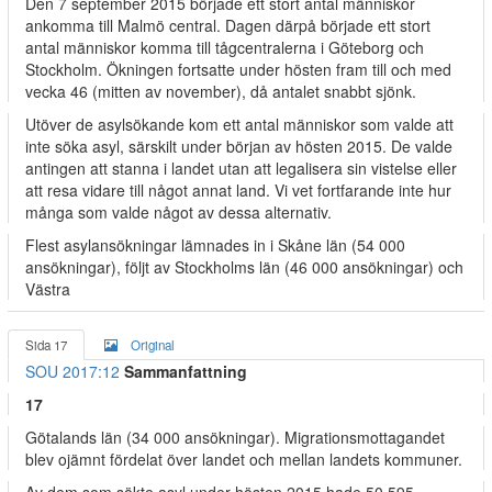
Den 7 september 2015 började ett stort antal människor
ankomma till Malmö central. Dagen därpå började ett stort
antal människor komma till tågcentralerna i Göteborg och
Stockholm. Ökningen fortsatte under hösten fram till och med
vecka 46 (mitten av november), då antalet snabbt sjönk.
Utöver de asylsökande kom ett antal människor som valde att
inte söka asyl, särskilt under början av hösten 2015. De valde
antingen att stanna i landet utan att legalisera sin vistelse eller
att resa vidare till något annat land. Vi vet fortfarande inte hur
många som valde något av dessa alternativ.
Flest asylansökningar lämnades in i Skåne län (54 000
ansökningar), följt av Stockholms län (46 000 ansökningar) och
Västra
Sida 17
Original
SOU 2017:12
Sammanfattning
17
Götalands län (34 000 ansökningar). Migrationsmottagandet
blev ojämnt fördelat över landet och mellan landets kommuner.