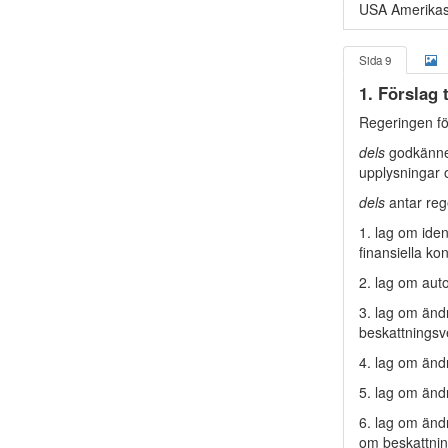
USA Amerikas 
Sida 9
1. Förslag 
Regeringen fö
dels
godkänner
upplysningar 
dels
antar rege
1. lag om iden
finansiella ko
2. lag om auto
3. lag om ändr
beskattnings
4. lag om änd
5. lag om änd
6. lag om ändr
om beskattnin