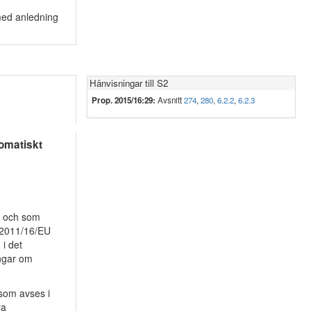
 med anledning
Hänvisningar till S2
Prop. 2015/16:29:
Avsnitt
274
,
280
,
6.2.2
,
6.2.3
tomatiskt
ra och som
v 2011/16/EU
 i det
ingar om
 som avses i
ra