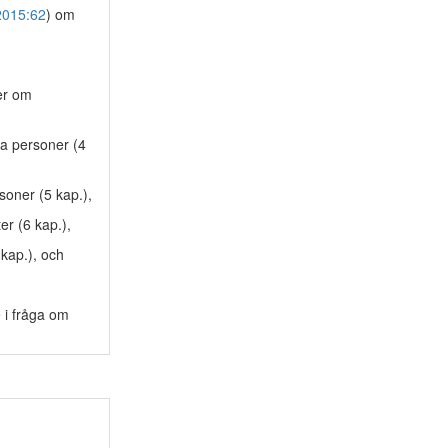
2015:62
) om
ser om
ka personer (4
soner (5 kap.),
r (6 kap.),
kap.), och
 i fråga om