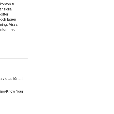
onton till
ansiella
ifter i
och lagen
ning. Vissa
konton med
vidtas för att
ering/Know Your