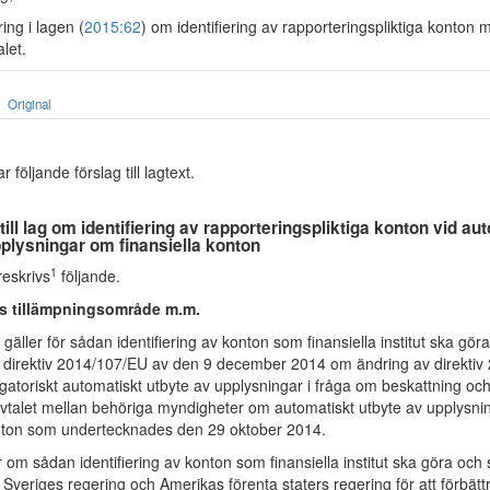
ing i lagen (
2015:62
) om identifiering av rapporteringspliktiga konton
let.
Original
följande förslag till lagtext.
 till lag om identifiering av rapporteringspliktiga konton vid au
pplysningar om finansiella konton
1
eskrivs
följande.
s tillämpningsområde m.m.
äller för sådan identifiering av konton som finansiella institut ska gö
s direktiv 2014/107/EU av den 9 december 2014 om ändring av direkti
igatoriskt automatiskt utbyte av upplysningar i fråga om beskattning och
 avtalet mellan behöriga myndigheter om automatiskt utbyte av upplysn
onton som undertecknades den 29 oktober 2014.
om sådan identifiering av konton som finansiella institut ska göra och
 Sveriges regering och Amerikas förenta staters regering för att förbätt