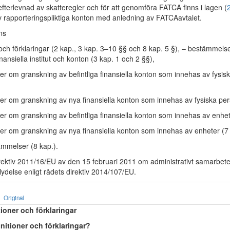
 efterlevnad av skatteregler och för att genomföra FATCA finns i lagen (
av rapporteringspliktiga konton med anledning av FATCAavtalet.
ns
 och förklaringar (2 kap., 3 kap. 3–10 §§ och 8 kap. 5 §), – bestämmel
ansiella institut och konton (3 kap. 1 och 2 §§),
r om granskning av befintliga finansiella konton som innehas av fysis
r om granskning av nya finansiella konton som innehas av fysiska per
r om granskning av befintliga finansiella konton som innehas av enhete
r om granskning av nya finansiella konton som innehas av enheter (7 
ämmelser (8 kap.).
irektiv 2011/16/EU av den 15 februari 2011 om administrativt samarbete
 lydelse enligt rådets direktiv 2014/107/EU.
Original
tioner och förklaringar
initioner och förklaringar?