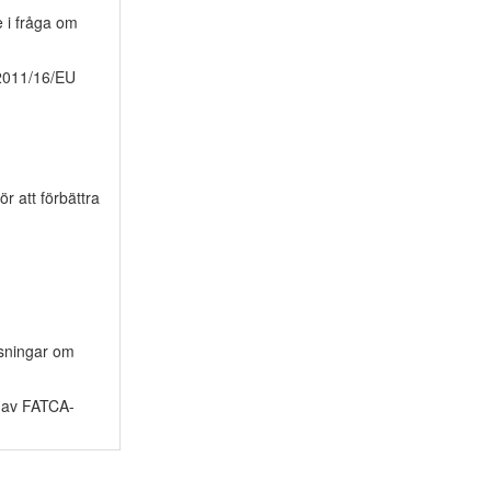
 i fråga om
 2011/16/EU
r att förbättra
ysningar om
g av FATCA-