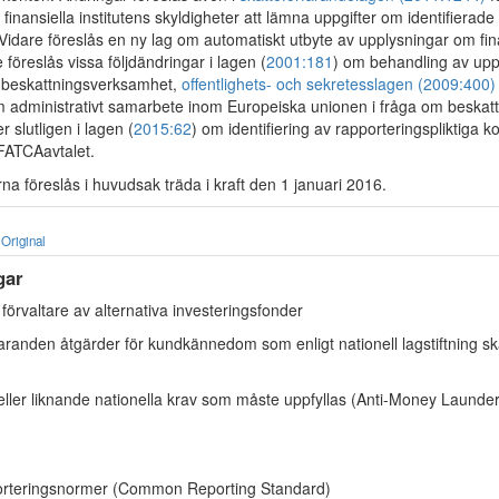
inansiella institutens skyldigheter att lämna uppgifter om identifierade k
Vidare föreslås en ny lag om automatiskt utbyte av upplysningar om fin
 föreslås vissa följdändringar i lagen (
2001:181
) om behandling av uppg
 beskattningsverksamhet,
offentlighets- och sekretesslagen (2009:400)
m administrativt samarbete inom Europeiska unionen i fråga om beskatt
r slutligen i lagen (
2015:62
) om identifiering av rapporteringspliktiga 
FATCAavtalet.
a föreslås i huvudsak träda i kraft den 1 januari 2016.
Original
gar
 förvaltare av alternativa investeringsfonder
randen åtgärder för kundkännedom som enligt nationell lagstiftning ska 
 eller liknande nationella krav som måste uppfyllas (Anti-Money Laund
rteringsnormer (Common Reporting Standard)