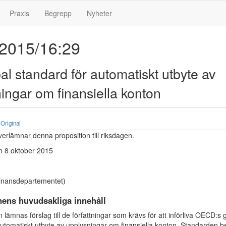
Praxis
Begrepp
Nyheter
 2015/16:29
al standard för automatiskt utbyte av
ingar om finansiella konton
Original
erlämnar denna proposition till riksdagen.
n 8 oktober 2015
inansdepartementet)
nens huvudsakliga innehåll
n lämnas förslag till de författningar som krävs för att införliva OECD:s 
automatiskt utbyte av upplysningar om finansiella konton. Standarden b