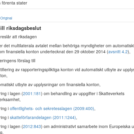
förenta stater
Original
till riksdagsbeslut
reslår att riksdagen
 det multilaterala avtalet mellan behöriga myndigheter om automatiskt
om finansiella konton undertecknat den 29 oktober 2014 (
avsnitt 4.2
),
ringens förslag till
tifiering av rapporteringspliktiga konton vid automatiskt utbyte av uppl
nton,
matiskt utbyte av upplysningar om finansiella konton,
ing i lagen (
2001:181
) om behandling av uppgifter i Skatteverkets
verksamhet,
ring i
offentlighets- och sekretesslagen (2009:400)
,
ring i
skatteförfarandelagen (2011:1244)
,
ing i lagen (
2012:843
) om administrativt samarbete inom Europeiska u
g,