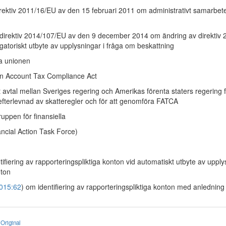
rektiv 2011/16/EU av den 15 februari 2011 om administrativt samarbete
direktiv 2014/107/EU av den 9 december 2014 om ändring av direktiv
igatoriskt utbyte av upplysningar i fråga om beskattning
a unionen
n Account Tax Compliance Act
avtal mellan Sveriges regering och Amerikas förenta staters regering fö
 efterlevnad av skatteregler och för att genomföra FATCA
uppen för finansiella
ancial Action Task Force)
ifiering av rapporteringspliktiga konton vid automatiskt utbyte av uppl
nton
015:62
) om identifiering av rapporteringspliktiga konton med anlednin
Original