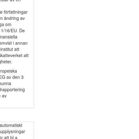
e författningar
m ändring av
åga om
011/16/EU. De
inansiella
hemvist i annan
nstitut att
katteverket att
gheter.
uropeiska
/EG av den 3
 kunna
lrapportering
e av
 automatiskt
 upplysningar
r att bl.a.