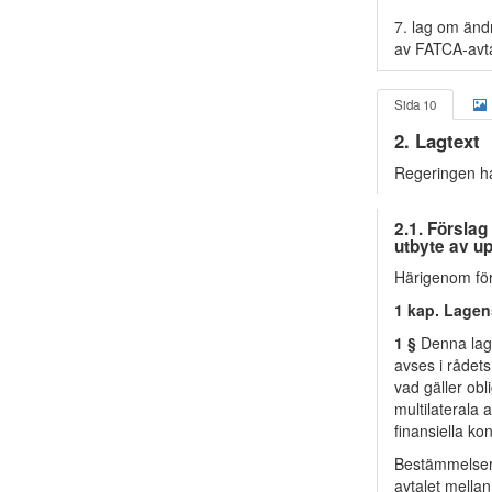
7. lag om ändr
av FATCA-avta
Sida 10
2. Lagtext
Regeringen har 
2.1. Förslag
utbyte av u
Härigenom för
1 kap. Lagen
1 §
Denna lag g
avses i rådet
vad gäller obl
multilaterala
finansiella k
Bestämmelser 
avtalet mellan