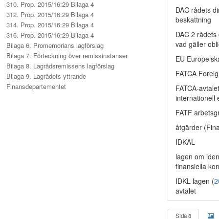
310. Prop. 2015/16:29 Bilaga 4
DAC rådets di
312. Prop. 2015/16:29 Bilaga 4
beskattning
314. Prop. 2015/16:29 Bilaga 4
DAC 2 rådets 
316. Prop. 2015/16:29 Bilaga 4
vad gäller obl
Bilaga 6. Promemorians lagförslag
Bilaga 7. Förteckning över remissinstanser
EU Europeisk
Bilaga 8. Lagrådsremissens lagförslag
FATCA Foreig
Bilaga 9. Lagrådets yttrande
Finansdepartementet
FATCA-avtalet 
internationell
FATF arbetsgr
åtgärder (Fin
IDKAL
lagen om ident
finansiella ko
IDKL lagen (
2
avtalet
Sida 8