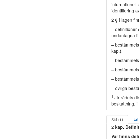
internationell
identifiering 
2 §
I lagen fin
– definitioner
undantagna fin
– bestämmelse
kap.),
– bestämmelse
– bestämmelse
– bestämmelse
– övriga best
1
Jfr rådets d
beskattning, i
Sida 11
2 kap. Defini
Var finns def