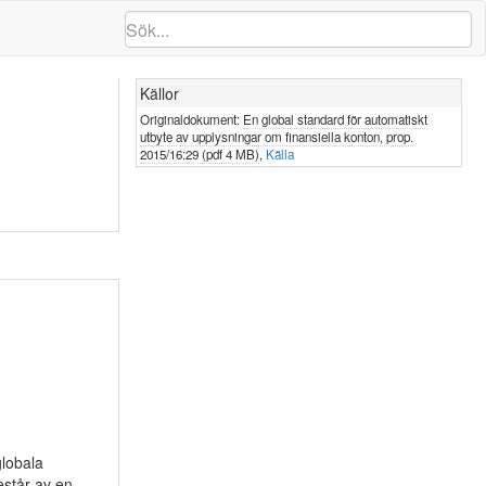
Källor
Originaldokument:
En global standard för automatiskt
utbyte av upplysningar om finansiella konton, prop.
2015/16:29 (pdf 4 MB)
,
Källa
globala
estår av en