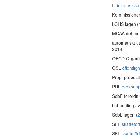
IL
inkomstska
Kommissionen
LÖHS lagen (
MCAA det mult
automatiskt u
2014
OECD Organis
OSL
offentli
Prop. proposit
PUL
personup
SdbF förordni
behandling av
SdbL lagen (
2
SFF
skattefö
SFL
skattefö