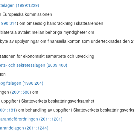
ttelagen (1999:1229)
 Europeiska kommissionen
1990:314
) om ömsesidig handräckning i skatteärenden
ilaterala avtalet mellan behöriga myndigheter om
tbyte av upplysningar om finansiella konton som undertecknades den 2
ationen för ekonomiskt samarbete och utveckling
ghets- och sekretesslagen (2009:400)
ion
pgiftslagen (1998:204)
ngen (
2001:588
) om
 uppgifter i Skatteverkets beskattningsverksamhet
001:181
) om behandling av uppgifter i Skatteverkets beskattningsver
rfarandeförordningen (2011:1261)
rfarandelagen (2011:1244)