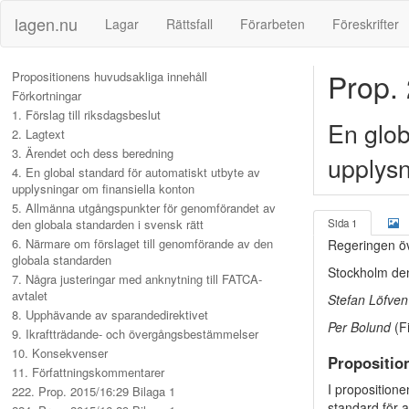
lagen.nu
Lagar
Rättsfall
Förarbeten
Föreskrifter
Prop.
Propositionens huvudsakliga innehåll
Förkortningar
1. Förslag till riksdagsbeslut
En glob
2. Lagtext
3. Ärendet och dess beredning
upplysn
4. En global standard för automatiskt utbyte av
upplysningar om finansiella konton
5. Allmänna utgångspunkter för genomförandet av
den globala standarden i svensk rätt
Sida 1
6. Närmare om förslaget till genomförande av den
Regeringen öv
globala standarden
Stockholm de
7. Några justeringar med anknytning till FATCA-
avtalet
Stefan Löfven
8. Upphävande av sparandedirektivet
Per Bolund
(F
9. Ikraftträdande- och övergångsbestämmelser
10. Konsekvenser
Propositio
11. Författningskommentarer
I propositione
222. Prop. 2015/16:29 Bilaga 1
standard för 