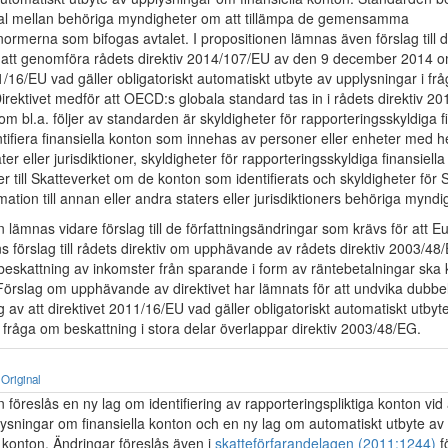
tal mellan behöriga myndigheter om att tillämpa de gemensamma
ormerna som bifogas avtalet. I propositionen lämnas även förslag till d
 att genomföra rådets direktiv 2014/107/EU av den 9 december 2014 o
1/16/EU vad gäller obligatoriskt automatiskt utbyte av upplysningar i fr
irektivet medför att OECD:s globala standard tas in i rådets direktiv 2
om bl.a. följer av standarden är skyldigheter för rapporteringsskyldiga f
dentifiera finansiella konton som innehas av personer eller enheter med 
ter eller jurisdiktioner, skyldigheter för rapporteringsskyldiga finansiella i
r till Skatteverket om de konton som identifierats och skyldigheter för S
mation till annan eller andra staters eller jurisdiktioners behöriga myndi
n lämnas vidare förslag till de författningsändringar som krävs för att E
 förslag till rådets direktiv om upphävande av rådets direktiv 2003/48
beskattning av inkomster från sparande i form av räntebetalningar ska
örslag om upphävande av direktivet har lämnats för att undvika dubbe
av att direktivet 2011/16/EU vad gäller obligatoriskt automatiskt utbyt
 fråga om beskattning i stora delar överlappar direktiv 2003/48/EG.
Original
n föreslås en ny lag om identifiering av rapporteringspliktiga konton vid
lysningar om finansiella konton och en ny lag om automatiskt utbyte av
 konton. Ändringar föreslås även i
skatteförfarandelagen (2011:1244)
fö