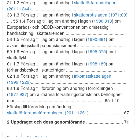
21 1.2 Förslag till lag om ändring i
skatteförfarandelagen
(2011:1244)
..............................................................................
33 1.3 Förslag till lag om ändring i
skattebrottslagen (1971:69)
.... 55 1.4 Förslag till lag om ändring i lagen (
1990:313
) om
Europaråds- och OECD-konventionen om ömsesidig
handräckning i skatteärenden .................................................
56 1.5 Förslag till lag om ändring i lagen (
1990:661
) om
avkastningsskatt på pensionsmedel .......................................
59 1.6 Förslag till lag om ändring i lagen (
1995:575
) mot
skatteflykt ................................................................................
61 1.7 Förslag till lag om ändring i lagen (
1998:189
) om
förhandsbesked i skattefrågor ................................................
62 1.8 Förslag till lag om ändring i
inkomstskattelagen
(1999:1229)
..............................................................................
63 1.9 Förslag till förordning om ändring i förordningen
(
1977:937
) om allmänna förvaltningsdomstolars behörighet
m.m. ...................................................................... 65 1.10
Förslag till förordning om ändring i
skatteförfarandeförordningen (2011:1261)
........................... 67
2 Uppdraget och dess genomförande .............................. 71