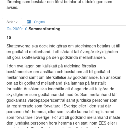
förening som beslutar och först betalar ut utdelningen som
avses.
Sida 17
Original
Ds 2020:10
Sammanfattning
15
Skatteavdrag ska dock inte göras om utdelningen betalas ut till
en godkänd mellanhand. I ett sådant fall övergår skyldigheten
att göra skatteavdrag på den godkända mellanhanden.
I den nya lagen om källskatt på utdelning föreslås
bestämmelser om ansökan och beslut om att bli godkänd
mellanhand samt om återkallelse av godkännande. En ansökan
om att bli godkänd mellanhand ska lämnas på fastställt
formulär. Ansökan ska innehålla ett åtagande att fullgöra de
skyldigheter som godkännandet medför. Som mellanhand får
godkännas värdepapperscentral samt juridiska personer som
är registrerade som förvaltare i Sverige eller i den stat där
personen hör hemma, eller som skulle kunna bli registrerad
som förvaltare i Sverige. För att bli godkänd mellanhand måste
den juridiska personen höra hemma i en stat inom EES eller i