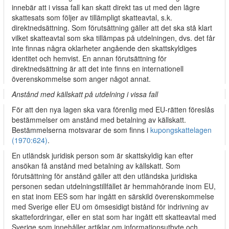
innebär att i vissa fall kan skatt direkt tas ut med den lägre
skattesats som följer av tillämpligt skatteavtal, s.k.
direktnedsättning. Som förutsättning gäller att det ska stå klart
vilket skatteavtal som ska tillämpas på utdelningen, dvs. det får
inte finnas några oklarheter angående den skattskyldiges
identitet och hemvist. En annan förutsättning för
direktnedsättning är att det inte finns en internationell
överenskommelse som anger något annat.
Anstånd med källskatt på utdelning i vissa fall
För att den nya lagen ska vara förenlig med EU-rätten föreslås
bestämmelser om anstånd med betalning av källskatt.
Bestämmelserna motsvarar de som finns i
kupongskattelagen
(1970:624)
.
En utländsk juridisk person som är skattskyldig kan efter
ansökan få anstånd med betalning av källskatt. Som
förutsättning för anstånd gäller att den utländska juridiska
personen sedan utdelningstillfället är hemmahörande inom EU,
en stat inom EES som har ingått en särskild överenskommelse
med Sverige eller EU om ömsesidigt bistånd för indrivning av
skattefordringar, eller en stat som har ingått ett skatteavtal med
Sverige som innehåller artiklar om informationsutbyte och