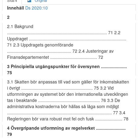
Sida 4
Original
Innehåll
Ds 2020:10
2
2.1 Bakgrund
................................................................................. 71 2.2
Uppdraget ...............................................................................
71 2.3 Uppdragets genomförande
.................................................... 72 2.4 Justeringar av
Finansdepartementet ...................................... 72
3 Principiella utgångspunkter för översynen .....................
75
3.1 Skatten bör anpassas till vad som gäller för inkomstskatten
i övrigt .......................................................... 75 3.2 Vid
utformningen av systemet bör den internationella utvecklingen
tas i beaktande .................................................. 76 3.3 De
administrativa kostnaderna bör hållas så låga som möjligt
..................................................................................... 77 3.4
Regleringen bör vara robust mot fel och fusk ...................... 78
4 Övergripande utformning av regelverket ........................
79