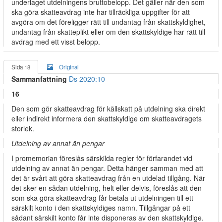
underlaget utdelningens bruttobelopp. Det gäller när den som
ska göra skatteavdrag inte har tillräckliga uppgifter för att
avgöra om det föreligger rätt till undantag från skattskyldighet,
undantag från skatteplikt eller om den skattskyldige har rätt till
avdrag med ett visst belopp.
Sida 18
Original
Sammanfattning
Ds 2020:10
16
Den som gör skatteavdrag för källskatt på utdelning ska direkt
eller indirekt informera den skattskyldige om skatteavdragets
storlek.
Utdelning av annat än pengar
I promemorian föreslås särskilda regler för förfarandet vid
utdelning av annat än pengar. Detta hänger samman med att
det är svårt att göra skatteavdrag från en utdelad tillgång. När
det sker en sådan utdelning, helt eller delvis, föreslås att den
som ska göra skatteavdrag får betala ut utdelningen till ett
särskilt konto i den skattskyldiges namn. Tillgångar på ett
sådant särskilt konto får inte disponeras av den skattskyldige.