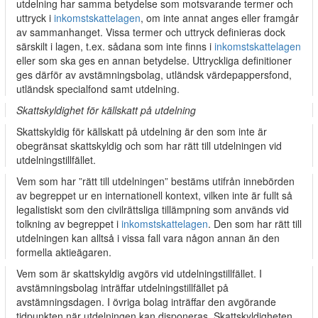
utdelning har samma betydelse som motsvarande termer och
uttryck i
inkomstskattelagen
, om inte annat anges eller framgår
av sammanhanget. Vissa termer och uttryck definieras dock
särskilt i lagen, t.ex. sådana som inte finns i
inkomstskattelagen
eller som ska ges en annan betydelse. Uttryckliga definitioner
ges därför av avstämningsbolag, utländsk värdepappersfond,
utländsk specialfond samt utdelning.
Skattskyldighet för källskatt på utdelning
Skattskyldig för källskatt på utdelning är den som inte är
obegränsat skattskyldig och som har rätt till utdelningen vid
utdelningstillfället.
Vem som har ”rätt till utdelningen” bestäms utifrån innebörden
av begreppet ur en internationell kontext, vilken inte är fullt så
legalistiskt som den civilrättsliga tillämpning som används vid
tolkning av begreppet i
inkomstskattelagen
. Den som har rätt till
utdelningen kan alltså i vissa fall vara någon annan än den
formella aktieägaren.
Vem som är skattskyldig avgörs vid utdelningstillfället. I
avstämningsbolag inträffar utdelningstillfället på
avstämningsdagen. I övriga bolag inträffar den avgörande
tidpunkten när utdelningen kan disponeras. Skattskyldigheten