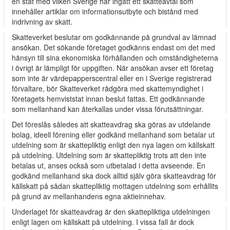
en stat med vilken Sverige har ingått ett skatteavtal som
innehåller artiklar om informationsutbyte och bistånd med
indrivning av skatt.
Skatteverket beslutar om godkännande på grundval av lämnad
ansökan. Det sökande företaget godkänns endast om det med
hänsyn till sina ekonomiska förhållanden och omständigheterna
i övrigt är lämpligt för uppgiften. När ansökan avser ett företag
som inte är värdepapperscentral eller en i Sverige registrerad
förvaltare, bör Skatteverket rådgöra med skattemyndighet i
företagets hemviststat innan beslut fattas. Ett godkännande
som mellanhand kan återkallas under vissa förutsättningar.
Det föreslås således att skatteavdrag ska göras av utdelande
bolag, ideell förening eller godkänd mellanhand som betalar ut
utdelning som är skattepliktig enligt den nya lagen om källskatt
på utdelning. Utdelning som är skattepliktig trots att den inte
betalas ut, anses också som utbetalad i detta avseende. En
godkänd mellanhand ska dock alltid själv göra skatteavdrag för
källskatt på sådan skattepliktig mottagen utdelning som erhållits
på grund av mellanhandens egna aktieinnehav.
Underlaget för skatteavdrag är den skattepliktiga utdelningen
enligt lagen om källskatt på utdelning. I vissa fall är dock