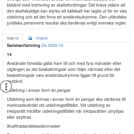
bistånd med indrivning av skattefordringar. Det krävs vidare att
den skattskyldige kan styrka att källskatt har tagits ut för en viss
utdelning och att det finns ett anståndsutrymme. Den utländska
juridiska personens resultat ska beräknas enligt svenska regler.
Sida 16
Original
Sammanfattning
Ds 2020:10
14
Anståndet föreslås gälla fram till och med fyra månader efter
utgången av det beskattningsår som följer närmast efter det
beskattningsår vars anståndsutrymme ligger till grund för
anstånd.
Utdelning i annan form än pengar
Utdelning som lämnas i annan form än pengar ska värderas till
marknadsvärdet vid utdelningstillfället. Vid utdelning av
inköpsrätt inträffar utdelningstillfället när inköpsrätten utnyttjas
eller avyttras.
Ikraftträdandebestämmelser