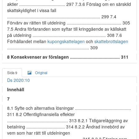
aktier ..................................... 297 7.3.6 Förslag om en särskild
skattskyldighet i vissa fall
........................................................................... 299 7.4
Förvärv av rätten till utdelning ............................................ 305
7.5 Andra förfaranden som syftar till kringgående av källskatt
på utdelning ........................................................... 308 7.6
Förhållandet mellan
kupongskattelagen
och
skattebrottslagen
.................................................................. 309
8 Konsekvenser av förslagen ........................................ 311
Sida 9
Original
Ds 2020:10
Innehåll
7
8.1 Syfte och alternativa lösningar .............................................
311 8.2 Offentligfinansiella effekter
................................................. 313 8.2.1 Tidigareläggning av
betalning ............................... 314 8.2.2 Ändrad innebörd av
vem som har rätt till utdelningen