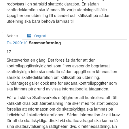
redovisas i en särskild skattedeklaration. En sådan
skattedeklaration ska lämnas för varje utdelningstillfälle.
Uppgifter om utdelning till utlandet och källskatt på sådan
utdelning ska bara behöva lämnas till
Sida 19
Original
Ds 2020:10
Sammanfattning
17
Skatteverket en gång. Det föreslås därför att den
kontrolluppgiftsskyldighet som finns avseende begränsat
skattskyldiga inte ska omfatta sådan uppgift som lämnas i en
särskild skattedeklaration om källskatt på utdelning.
Undantaget gäller dock inte för sådana kontrolluppgifter som
ska lämnas på grund av vissa internationella åtaganden.
För att stärka Skatteverkets möjligheter att kontrollera att rätt
källskatt dras och återbetalning inte sker med för stort belopp
föreslås att information om de skattskyldiga ska lämnas på
individnivå i skattedeklarationen. Sådan information är ett krav
för att de skattskyldiga direkt vid skatteavdraget ska kunna få
sina skatteavtalsenliga rättigheter, dvs. direktnedsättning. En