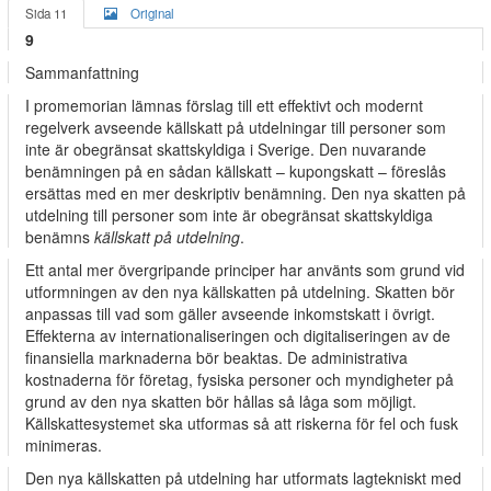
Sida 11
Original
9
Sammanfattning
I promemorian lämnas förslag till ett effektivt och modernt
regelverk avseende källskatt på utdelningar till personer som
inte är obegränsat skattskyldiga i Sverige. Den nuvarande
benämningen på en sådan källskatt – kupongskatt – föreslås
ersättas med en mer deskriptiv benämning. Den nya skatten på
utdelning till personer som inte är obegränsat skattskyldiga
benämns
källskatt på utdelning
.
Ett antal mer övergripande principer har använts som grund vid
utformningen av den nya källskatten på utdelning. Skatten bör
anpassas till vad som gäller avseende inkomstskatt i övrigt.
Effekterna av internationaliseringen och digitaliseringen av de
finansiella marknaderna bör beaktas. De administrativa
kostnaderna för företag, fysiska personer och myndigheter på
grund av den nya skatten bör hållas så låga som möjligt.
Källskattesystemet ska utformas så att riskerna för fel och fusk
minimeras.
Den nya källskatten på utdelning har utformats lagtekniskt med