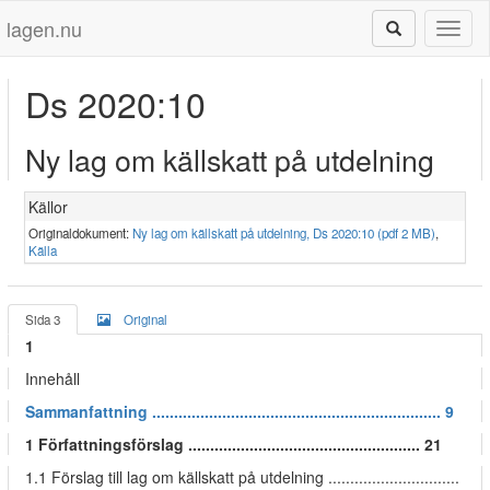
lagen.nu
Toggl
naviga
Ds 2020:10
Ny lag om källskatt på utdelning
Källor
Originaldokument:
Ny lag om källskatt på utdelning, Ds 2020:10 (pdf 2 MB)
,
Källa
Sida 3
Original
1
Innehåll
Sammanfattning .................................................................. 9
1 Författningsförslag ..................................................... 21
1.1 Förslag till lag om källskatt på utdelning ..............................