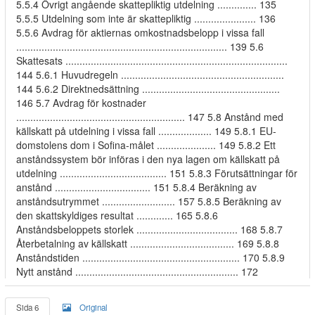
5.5.4 Övrigt angående skattepliktig utdelning .............. 135
5.5.5 Utdelning som inte är skattepliktig ...................... 136
5.5.6 Avdrag för aktiernas omkostnadsbelopp i vissa fall
........................................................................... 139 5.6
Skattesats ...............................................................................
144 5.6.1 Huvudregeln ..........................................................
144 5.6.2 Direktnedsättning .................................................
146 5.7 Avdrag för kostnader
............................................................ 147 5.8 Anstånd med
källskatt på utdelning i vissa fall ................... 149 5.8.1 EU-
domstolens dom i Sofina-målet ..................... 149 5.8.2 Ett
anståndssystem bör införas i den nya lagen om källskatt på
utdelning ...................................... 151 5.8.3 Förutsättningar för
anstånd .................................. 151 5.8.4 Beräkning av
anståndsutrymmet .......................... 157 5.8.5 Beräkning av
den skattskyldiges resultat ............. 165 5.8.6
Anståndsbeloppets storlek .................................... 168 5.8.7
Återbetalning av källskatt ..................................... 169 5.8.8
Anståndstiden ........................................................ 170 5.8.9
Nytt anstånd .......................................................... 172
Sida 6
Original