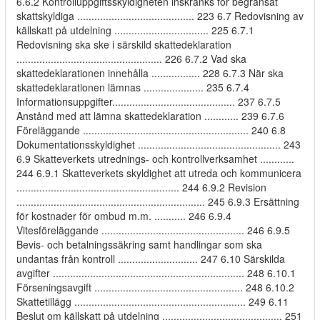
6.6.2 Kontrolluppgiftsskyldigheten inskränks för begränsat
skattskyldiga ......................................... 223 6.7 Redovisning av
källskatt på utdelning ................................. 225 6.7.1
Redovisning ska ske i särskild skattedeklaration
................................................... 226 6.7.2 Vad ska
skattedeklarationen innehålla ................. 228 6.7.3 När ska
skattedeklarationen lämnas ..................... 235 6.7.4
Informationsuppgifter........................................... 237 6.7.5
Anstånd med att lämna skattedeklaration ............ 239 6.7.6
Föreläggande .......................................................... 240 6.8
Dokumentationsskyldighet .................................................. 243
6.9 Skatteverkets utrednings- och kontrollverksamhet ............
244 6.9.1 Skatteverkets skyldighet att utreda och kommunicera
......................................................... 244 6.9.2 Revision
.................................................................. 245 6.9.3 Ersättning
för kostnader för ombud m.m. ........... 246 6.9.4
Vitesföreläggande .................................................. 246 6.9.5
Bevis- och betalningssäkring samt handlingar som ska
undantas från kontroll ............................ 247 6.10 Särskilda
avgifter ................................................................... 248 6.10.1
Förseningsavgift .................................................... 248 6.10.2
Skattetillägg ............................................................ 249 6.11
Beslut om källskatt på utdelning .......................................... 251