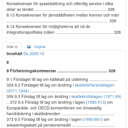
Konsekvenser för sysselsättning och offentlig service i olika
delar av landet ............................................................... 328
8.13 Konsekvenser för jämställdheten mellan kvinnor och män
......................................................................................... 328
8.14 Konsekvenser för möjligheterna att nå de
integrationspolitiska målen .................................................. 328
Sida 10
Original
Innehåll
Ds 2020:10
8
9 Författningskommentar ............................................ 329
9.1 Förslaget till lag om källskatt på utdelning .........................
329 9.2 Förslaget till lag om ändring i
skatteförfarandelagen
(2011:1244)
...........................................................................
359 9.3 Förslag till lag om ändring i
skattebrottslagen (1971:69)
.. 372 9.4 Förslag till lag om ändring i lagen (
1990:313
) om
Europaråds- och OECD-konventionen om ömsesidig
handräckning i skatteärenden ..............................................
373 9.5 Förslag till lag om ändring i lagen (
1990:661
) om
avkastningsskatt på pensionsmedel .....................................