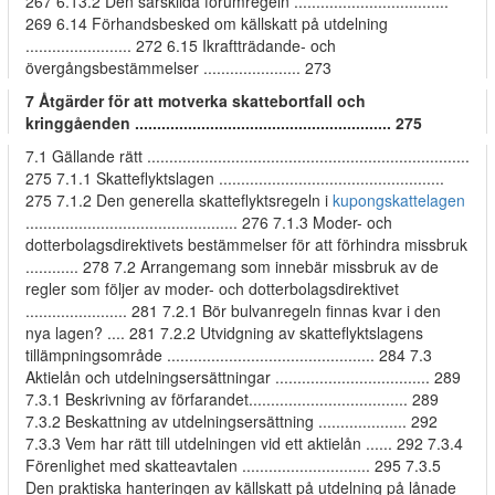
267 6.13.2 Den särskilda forumregeln ...................................
269 6.14 Förhandsbesked om källskatt på utdelning
........................ 272 6.15 Ikraftträdande- och
övergångsbestämmelser ...................... 273
7 Åtgärder för att motverka skattebortfall och
kringgåenden .......................................................... 275
7.1 Gällande rätt .........................................................................
275 7.1.1 Skatteflyktslagen ...................................................
275 7.1.2 Den generella skatteflyktsregeln i
kupongskattelagen
................................................ 276 7.1.3 Moder- och
dotterbolagsdirektivets bestämmelser för att förhindra missbruk
............ 278 7.2 Arrangemang som innebär missbruk av de
regler som följer av moder- och dotterbolagsdirektivet
....................... 281 7.2.1 Bör bulvanregeln finnas kvar i den
nya lagen? .... 281 7.2.2 Utvidgning av skatteflyktslagens
tillämpningsområde ............................................... 284 7.3
Aktielån och utdelningsersättningar ................................... 289
7.3.1 Beskrivning av förfarandet.................................... 289
7.3.2 Beskattning av utdelningsersättning .................... 292
7.3.3 Vem har rätt till utdelningen vid ett aktielån ...... 292 7.3.4
Förenlighet med skatteavtalen ............................. 295 7.3.5
Den praktiska hanteringen av källskatt på utdelning på lånade