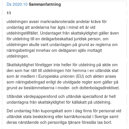
Ds 2020:10
Sammanfattning
11
utdelningen avser marknadsnoterade andelar krävs för
undantag att andelarna har ägts i minst ett år vid
utdelningstillfället. Undantaget från skattskyldighet gäller även
för utdelning till en delägarbeskattad juridisk person, om
utdelningen skulle varit undantagen på grund av reglerna om
näringsbetingat innehav om delägaren själv mottagit
utdelningen.
Skattskyldighet föreligger inte heller för utdelning på aktie om
den som har rätt till utdelningen hör hemma i en utländsk stat
som är medlem i Europeiska unionen (EU) och aktien anses
som näringsbetingad enligt de utvidgade regler som gäller på
grund av bestämmelserna i moder- och dotterbolagsdirektivet.
Utländsk värdepappersfond och utländsk specialfond är helt
undantagna från skattskyldighet för källskatt på utdelning.
Det undantag från kupongskatt som i dag finns för personal vid
utländsk stats beskickning eller karriärkonsulat i Sverige samt
deras närstående och personliga tjänare föreslås tas bort.