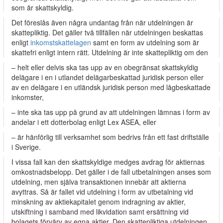
som är skattskyldig.
Det föreslås även några undantag från när utdelningen är
skattepliktig. Det gäller två tillfällen när utdelningen beskattas
enligt
inkomstskattelagen
samt en form av utdelning som är
skattefri enligt intern rätt. Utdelning är inte skattepliktig om den
– helt eller delvis ska tas upp av en obegränsat skattskyldig
delägare i en i utlandet delägarbeskattad juridisk person eller
av en delägare i en utländsk juridisk person med lågbeskattade
inkomster,
– inte ska tas upp på grund av att utdelningen lämnas i form av
andelar i ett dotterbolag enligt Lex ASEA, eller
– är hänförlig till verksamhet som bedrivs från ett fast driftställe
i Sverige.
I vissa fall kan den skattskyldige medges avdrag för aktiernas
omkostnadsbelopp. Det gäller i de fall utbetalningen anses som
utdelning, men själva transaktionen innebär att aktierna
avyttras. Så är fallet vid utdelning i form av utbetalning vid
minskning av aktiekapitalet genom indragning av aktier,
utskiftning i samband med likvidation samt ersättning vid
bolagets förvärv av egna aktier. Den skattepliktiga utdelningen