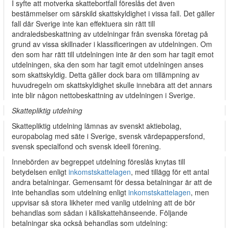
I syfte att motverka skattebortfall föreslås det även
bestämmelser om särskild skattskyldighet i vissa fall. Det gäller
fall där Sverige inte kan effektuera sin rätt till
andraledsbeskattning av utdelningar från svenska företag på
grund av vissa skillnader i klassificeringen av utdelningen. Om
den som har rätt till utdelningen inte är den som har tagit emot
utdelningen, ska den som har tagit emot utdelningen anses
som skattskyldig. Detta gäller dock bara om tillämpning av
huvudregeln om skattskyldighet skulle innebära att det annars
inte blir någon nettobeskattning av utdelningen i Sverige.
Skattepliktig utdelning
Skattepliktig utdelning lämnas av svenskt aktiebolag,
europabolag med säte i Sverige, svensk värdepappersfond,
svensk specialfond och svensk ideell förening.
Innebörden av begreppet utdelning föreslås knytas till
betydelsen enligt
inkomstskattelagen
, med tillägg för ett antal
andra betalningar. Gemensamt för dessa betalningar är att de
inte behandlas som utdelning enligt
inkomstskattelagen
, men
uppvisar så stora likheter med vanlig utdelning att de bör
behandlas som sådan i källskattehänseende. Följande
betalningar ska också behandlas som utdelning: