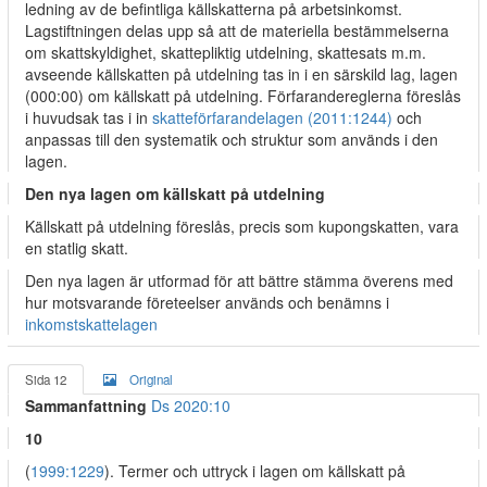
ledning av de befintliga källskatterna på arbetsinkomst.
Lagstiftningen delas upp så att de materiella bestämmelserna
om skattskyldighet, skattepliktig utdelning, skattesats m.m.
avseende källskatten på utdelning tas in i en särskild lag, lagen
(000:00) om källskatt på utdelning. Förfarandereglerna föreslås
i huvudsak tas i in
skatteförfarandelagen (2011:1244)
och
anpassas till den systematik och struktur som används i den
lagen.
Den nya lagen om källskatt på utdelning
Källskatt på utdelning föreslås, precis som kupongskatten, vara
en statlig skatt.
Den nya lagen är utformad för att bättre stämma överens med
hur motsvarande företeelser används och benämns i
inkomstskattelagen
Sida 12
Original
Sammanfattning
Ds 2020:10
10
(
1999:1229
). Termer och uttryck i lagen om källskatt på