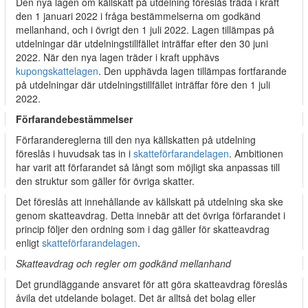
Den nya lagen om källskatt på utdelning föreslås träda i kraft
den 1 januari 2022 i fråga bestämmelserna om godkänd
mellanhand, och i övrigt den 1 juli 2022. Lagen tillämpas på
utdelningar där utdelningstillfället inträffar efter den 30 juni
2022. När den nya lagen träder i kraft upphävs
kupongskattelagen
. Den upphävda lagen tillämpas fortfarande
på utdelningar där utdelningstillfället inträffar före den 1 juli
2022.
Förfarandebestämmelser
Förfarandereglerna till den nya källskatten på utdelning
föreslås i huvudsak tas in i
skatteförfarandelagen
. Ambitionen
har varit att förfarandet så långt som möjligt ska anpassas till
den struktur som gäller för övriga skatter.
Det föreslås att innehållande av källskatt på utdelning ska ske
genom skatteavdrag. Detta innebär att det övriga förfarandet i
princip följer den ordning som i dag gäller för skatteavdrag
enligt
skatteförfarandelagen
.
Skatteavdrag och regler om godkänd mellanhand
Det grundläggande ansvaret för att göra skatteavdrag föreslås
åvila det utdelande bolaget. Det är alltså det bolag eller