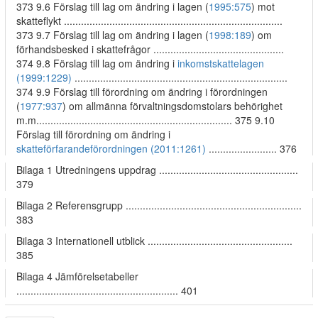
373 9.6 Förslag till lag om ändring i lagen (
1995:575
) mot
skatteflykt .............................................................................
373 9.7 Förslag till lag om ändring i lagen (
1998:189
) om
förhandsbesked i skattefrågor ..............................................
374 9.8 Förslag till lag om ändring i
inkomstskattelagen
(1999:1229)
...........................................................................
374 9.9 Förslag till förordning om ändring i förordningen
(
1977:937
) om allmänna förvaltningsdomstolars behörighet
m.m..................................................................... 375 9.10
Förslag till förordning om ändring i
skatteförfarandeförordningen (2011:1261)
........................ 376
Bilaga 1 Utredningens uppdrag .................................................
379
Bilaga 2 Referensgrupp ..............................................................
383
Bilaga 3 Internationell utblick ...................................................
385
Bilaga 4 Jämförelsetabeller
......................................................... 401