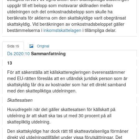
uppgår till ett belopp som motsvarar skillnaden mellan
utdelningen och det omkostnadsbelopp som skulle ha
beräknats för aktierna om den skattskyldige varit obegränsat
skattskyldig. Vid beräkningen av omkostnadsbeloppet gäller
bestämmelserna i
inkomstskattelagen
i tillämpliga delar.
Sida 15
Original
Ds 2020:10
Sammanfattning
13
För att säkerställa att källskatteregleringen överensstämmer
med EU-rätten föreslås att en utländsk juridisk person som är
skattskyldig får dra av kostnader som har ett direkt samband
med den skattepliktiga utdelningen.
Skattesatsen
Huvudregeln när det gäller skattesatsen för källskatt på
utdelning är att skatt ska tas ut med 30 procent på all
skattepliktig utdelning.
Den skattskyldige har dock rätt till skatteavtalsenliga förmåner
direkt vid utdelningstillfället under vissa förutsättningar. Det