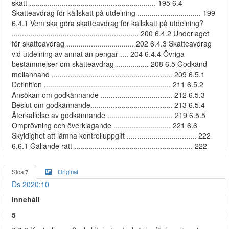
skatt .............................................................. 195 6.4
Skatteavdrag för källskatt på utdelning ............................... 199
6.4.1 Vem ska göra skatteavdrag för källskatt på utdelning?
.............................................................. 200 6.4.2 Underlaget
för skatteavdrag ................................. 202 6.4.3 Skatteavdrag
vid utdelning av annat än pengar .... 204 6.4.4 Övriga
bestämmelser om skatteavdrag ................ 208 6.5 Godkänd
mellanhand ........................................................... 209 6.5.1
Definition .............................................................. 211 6.5.2
Ansökan om godkännande ................................... 212 6.5.3
Beslut om godkännande........................................ 213 6.5.4
Återkallelse av godkännande ................................ 219 6.5.5
Omprövning och överklagande ............................ 221 6.6
Skyldighet att lämna kontrolluppgift .................................. 222
6.6.1 Gällande rätt .......................................................... 222
Sida 7
Original
Ds 2020:10
Innehåll
5