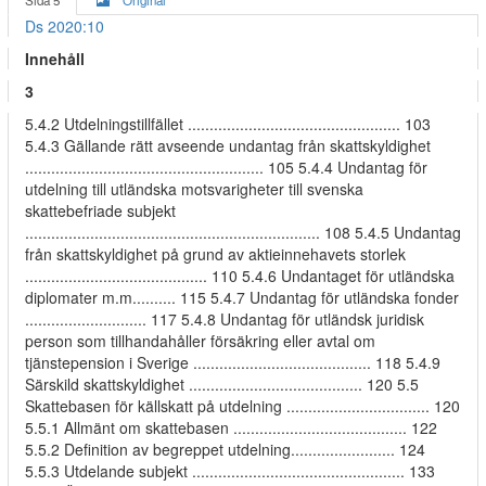
Sida 5
Original
Ds 2020:10
Innehåll
3
5.4.2 Utdelningstillfället ................................................. 103
5.4.3 Gällande rätt avseende undantag från skattskyldighet
....................................................... 105 5.4.4 Undantag för
utdelning till utländska motsvarigheter till svenska
skattebefriade subjekt
.................................................................... 108 5.4.5 Undantag
från skattskyldighet på grund av aktieinnehavets storlek
.......................................... 110 5.4.6 Undantaget för utländska
diplomater m.m.......... 115 5.4.7 Undantag för utländska fonder
............................ 117 5.4.8 Undantag för utländsk juridisk
person som tillhandahåller försäkring eller avtal om
tjänstepension i Sverige ......................................... 118 5.4.9
Särskild skattskyldighet ........................................ 120 5.5
Skattebasen för källskatt på utdelning ................................. 120
5.5.1 Allmänt om skattebasen ........................................ 122
5.5.2 Definition av begreppet utdelning........................ 124
5.5.3 Utdelande subjekt ................................................. 133