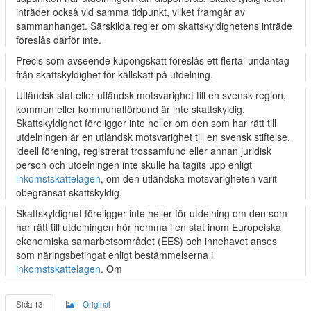
inträder också vid samma tidpunkt, vilket framgår av
sammanhanget. Särskilda regler om skattskyldighetens inträde
föreslås därför inte.
Precis som avseende kupongskatt föreslås ett flertal undantag
från skattskyldighet för källskatt på utdelning.
Utländsk stat eller utländsk motsvarighet till en svensk region,
kommun eller kommunalförbund är inte skattskyldig.
Skattskyldighet föreligger inte heller om den som har rätt till
utdelningen är en utländsk motsvarighet till en svensk stiftelse,
ideell förening, registrerat trossamfund eller annan juridisk
person och utdelningen inte skulle ha tagits upp enligt
inkomstskattelagen
, om den utländska motsvarigheten varit
obegränsat skattskyldig.
Skattskyldighet föreligger inte heller för utdelning om den som
har rätt till utdelningen hör hemma i en stat inom Europeiska
ekonomiska samarbetsområdet (EES) och innehavet anses
som näringsbetingat enligt bestämmelserna i
inkomstskattelagen
. Om
Sida 13
Original