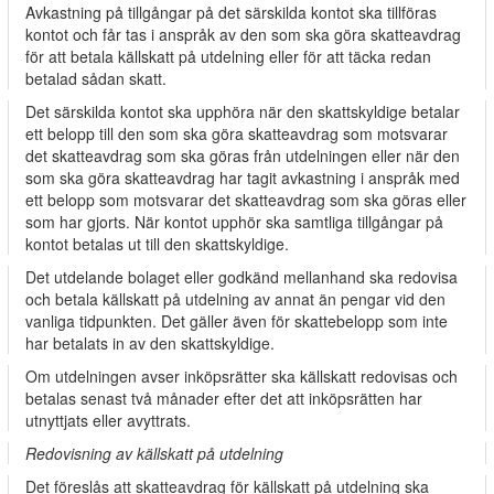
Avkastning på tillgångar på det särskilda kontot ska tillföras
kontot och får tas i anspråk av den som ska göra skatteavdrag
för att betala källskatt på utdelning eller för att täcka redan
betalad sådan skatt.
Det särskilda kontot ska upphöra när den skattskyldige betalar
ett belopp till den som ska göra skatteavdrag som motsvarar
det skatteavdrag som ska göras från utdelningen eller när den
som ska göra skatteavdrag har tagit avkastning i anspråk med
ett belopp som motsvarar det skatteavdrag som ska göras eller
som har gjorts. När kontot upphör ska samtliga tillgångar på
kontot betalas ut till den skattskyldige.
Det utdelande bolaget eller godkänd mellanhand ska redovisa
och betala källskatt på utdelning av annat än pengar vid den
vanliga tidpunkten. Det gäller även för skattebelopp som inte
har betalats in av den skattskyldige.
Om utdelningen avser inköpsrätter ska källskatt redovisas och
betalas senast två månader efter det att inköpsrätten har
utnyttjats eller avyttrats.
Redovisning av källskatt på utdelning
Det föreslås att skatteavdrag för källskatt på utdelning ska