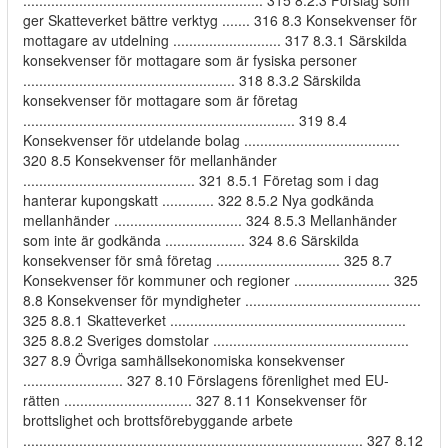
............................................................ 315 8.2.3 Förslag som
ger Skatteverket bättre verktyg ....... 316 8.3 Konsekvenser för
mottagare av utdelning ........................... 317 8.3.1 Särskilda
konsekvenser för mottagare som är fysiska personer
..................................................... 318 8.3.2 Särskilda
konsekvenser för mottagare som är företag
.................................................................... 319 8.4
Konsekvenser för utdelande bolag .......................................
320 8.5 Konsekvenser för mellanhänder
........................................... 321 8.5.1 Företag som i dag
hanterar kupongskatt ............. 322 8.5.2 Nya godkända
mellanhänder ................................ 324 8.5.3 Mellanhänder
som inte är godkända .................... 324 8.6 Särskilda
konsekvenser för små företag ............................... 325 8.7
Konsekvenser för kommuner och regioner ........................ 325
8.8 Konsekvenser för myndigheter ............................................
325 8.8.1 Skatteverket ...........................................................
325 8.8.2 Sveriges domstolar .................................................
327 8.9 Övriga samhällsekonomiska konsekvenser
......................... 327 8.10 Förslagens förenlighet med EU-
rätten ................................ 327 8.11 Konsekvenser för
brottslighet och brottsförebyggande arbete
..................................................................................... 327 8.12