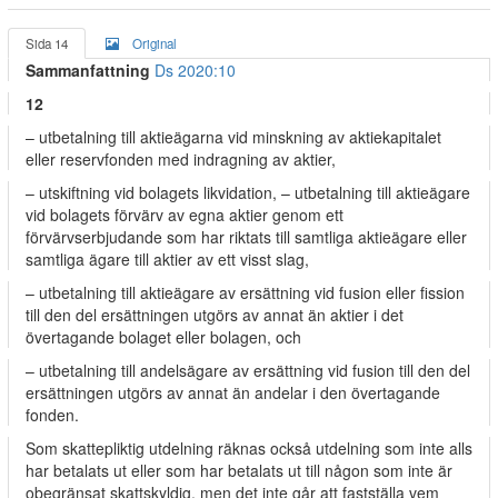
Sida 14
Original
Sammanfattning
Ds 2020:10
12
– utbetalning till aktieägarna vid minskning av aktiekapitalet
eller reservfonden med indragning av aktier,
– utskiftning vid bolagets likvidation, – utbetalning till aktieägare
vid bolagets förvärv av egna aktier genom ett
förvärvserbjudande som har riktats till samtliga aktieägare eller
samtliga ägare till aktier av ett visst slag,
– utbetalning till aktieägare av ersättning vid fusion eller fission
till den del ersättningen utgörs av annat än aktier i det
övertagande bolaget eller bolagen, och
– utbetalning till andelsägare av ersättning vid fusion till den del
ersättningen utgörs av annat än andelar i den övertagande
fonden.
Som skattepliktig utdelning räknas också utdelning som inte alls
har betalats ut eller som har betalats ut till någon som inte är
obegränsat skattskyldig, men det inte går att fastställa vem