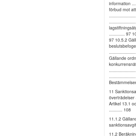
information .....
förbud mot att 
...................
..................
lagstiftningså
............. 9
97 10.5.2 Gällan
beslutsbefogenhe
.................
Gällande ordning
konkurrensnätver
..................
..................
Bestämmelsern
11 Sanktionsavgif
överträdelser av
Artikel 13.1 o
........... 108
11.1.2 Gällande
sanktionsavgift f
11.2 Beräkning a