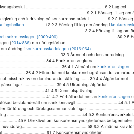
sdagsbeslut ................................................................. 8 2 Lagtext
........................................................................... 9 2.1 Förslag till lag
lgivning och indrivning på konkurrensområdet .............. 9 2.2 Förslag 
kningsbalken
................ 12 2.3 Förslag till lag om ändring i
konkurrens
.................................................................... 13 2.4 Förslag till lag om
- och sekretesslagen (2009:400)
................................................ 30 2.5
agen (
2014:836
) om näringsförbud .......................................................
ag om ändring i
konkurrensskadelagen (2016:964)
...................................................... 33 3 Ärendet och dess beredning
.......................................... 34 4 Konkurrensreglerna
...................................................... 36 4.1 Allmänt om
konkurrenslagen
........................... 36 4.2 Förbudet mot konkurrensbegränsande samarbete .
mot missbruk av en dominerande ställning ....... 39 4.4 Åtgärder mot
nsningar ........................... 39 4.5 Utredningsåtgärder
......................................... 41 4.6 Domstolsprövning
.......................................... 41 4.7 Förhållandet mellan
konkurrenslagen
o
utökad beslutanderätt om sanktionsavgift.................................. 44 5.1
r för företag och företagssammanslutningar ........................................
.............................................................. 44 5.3 Konkurrensverke
................. 45 6 Direktivet om konkurrensmyndigheternas befogenheter ....
huvuddrag...................................................... 58 6.2 Allmänna krav för
.................................. 61 7 Konkurrensmyndigheter