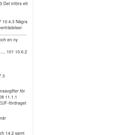
3.3 Det införs ett
... 97 10.4.3 Några
verträdelser
................
s och en ny
....... 101 10.6.2
.7.3
tionsavgifter för
 108 11.1.1
i EUF-fördraget
 när
1 och 14.2 samt