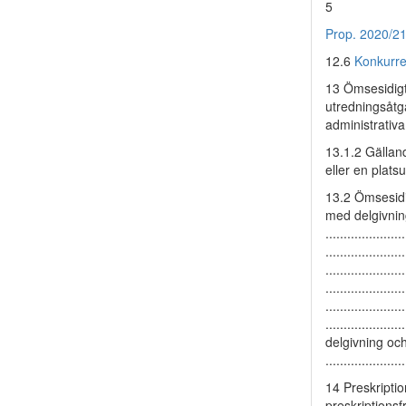
5
Prop. 2020/2
12.6
Konkurr
13 Ömsesidigt bis
utredningsåtgär
administrativa k
13.1.2 Gällande 
eller en platsun
13.2 Ömsesidig
med delgivning o
................
.................
................
................
................
.................
delgivning och 
................
14 Preskriptionsfr
preskriptionsfr