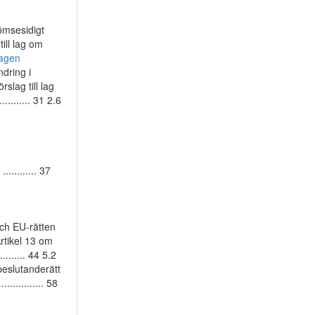
 om ömsesidigt
till lag om
lagen
 ändring i
 Förslag till lag
............ 31 2.6
........... 37
ch EU-rätten
 Artikel 13 om
........ 44 5.2
ts beslutanderätt
............ 58