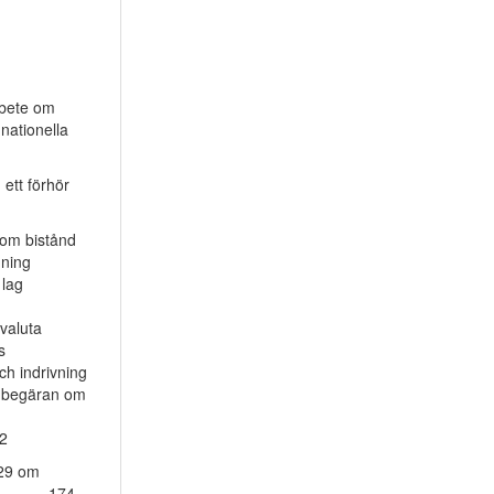
marbete om
 nationella
d ett förhör
 om bistånd
rdning
 lag
 valuta
s
 och indrivning
m rör begäran om
72
el 29 om
........ 174