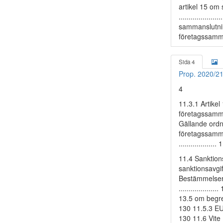
artikel 15 om s
...............
sammanslutning
företagssammanslu
Sida 4
Prop. 2020/2
4
11.3.1 Artike
företagssammanslu
Gällande ordning
företagssamma
...................
11.4 Sanktionsa
sanktionsavgifter
Bestämmelser 
................
13.5 om begreppe
130 11.5.3 EU-do
130 11.6 Vite ....