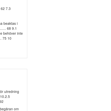
. 62 7.3
terna beaktas i
....... 68 9.1
roende behöver inte
... 75 10
 för utredning
0 10.2.5
 92
 om begäran om