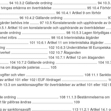
....... 94 10.3.2 Gällande ordning ............................................ 94 10.
tvingas erkänna en överträdelse .................................. 95 10.4 Förhör
........................................................... 96 10.4.1 Artikel 9 om förhör
....................... 96 10.4.2 Gällande ordning .........................................
tgärder behövs inte ......... 97 10.5 Konstaterande och upphörande av ö
7 10.5.1 Artikel 10 om konstaterande och upphörande av överträdelser ...........
de ordning ............................................ 98 10.5.3 Lagen förtydliga
t införs ................................. 98 10.6 Interimistiska åtgärder
.................................. 101 10.6.1 Artikel 11 om interimistiska åtgärder ....
 .......................................... 102 10.6.3 Underrättelse till Europeiska
ket ..................................... 102 10.7 Åtaganden
.................................................... 104 10.7.1 Artikel 12 om åtaganden
............. 104 10.7.2 Gällande ordning .......................................... 104 10
a om åtagande justeras ......... 105
ter och viten .......................................................... 108 11.1 Sank
 artikel 101 eller 102 i EUF-fördraget ..............................................
ch 13.3 om sanktionsavgifter för överträdelser av artikel 101 eller 102 
 ordning .......................................... 108 11.1.3 Bestämmelserna om
år påföras ändras ......................................... 109
v sanktionsavgift ........................................ 113 11.2.1 Artikel 14.