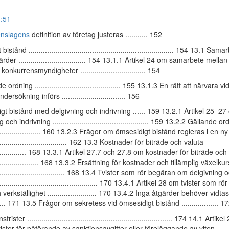
1:51
enslagens
definition av företag justeras ........... 152
tånd ....................................................................... 154 13.1 Sa
der ................................. 154 13.1.1 Artikel 24 om samarbete mellan
onkurrensmyndigheter ................................ 154
ordning .......................................... 155 13.1.3 En rätt att närvara vi
dersökning införs ............................... 156
t bistånd med delgivning och indrivning ...... 159 13.2.1 Artikel 25–27
ch indrivning ............................................... 159 13.2.2 Gällande o
.......................... 160 13.2.3 Frågor om ömsesidigt bistånd regleras i en ny
...................................... 162 13.3 Kostnader för biträde och valuta
................... 168 13.3.1 Artikel 27.7 och 27.8 om kostnader för biträde och
......................... 168 13.3.2 Ersättning för kostnader och tillämplig växelkur
...................................... 168 13.4 Tvister som rör begäran om delgivning
..................................................... 170 13.4.1 Artikel 28 om tvister so
verkställighet ........................ 170 13.4.2 Inga åtgärder behöver vidtas
......... 171 13.5 Frågor om sekretess vid ömsesidigt bistånd .................. 1
ister ....................................................................... 174 14.1 Artik
ister för påförande av sanktionsavgifter eller föreläggande av viten ........