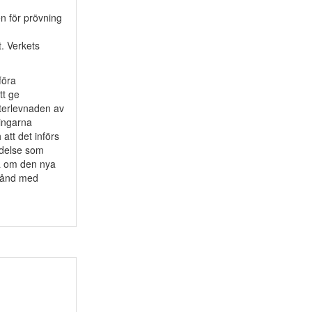
n för prövning
. Verkets
föra
tt ge
fterlevnaden av
ingarna
att det införs
ädelse som
ta om den nya
stånd med