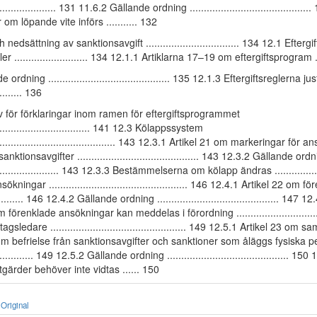
........................ 131 11.6.2 Gällande ordning ........................................
m löpande vite införs ........... 132
 nedsättning av sanktionsavgift ................................. 134 12.1 Efter
er .......................... 134 12.1.1 Artiklarna 17–19 om eftergiftsprogram ..
ordning ........................................... 135 12.1.3 Eftergiftsreglerna ju
.......... 136
 för förklaringar inom ramen för eftergiftsprogrammet
.................................... 141 12.3 Kölappssystem
.............................................. 143 12.3.1 Artikel 21 om markeringar fö
anktionsavgifter ........................................... 143 12.3.2 Gällande ord
........................... 143 12.3.3 Bestämmelserna om kölapp ändras ............
ningar ................................................. 146 12.4.1 Artikel 22 om f
...... 146 12.4.2 Gällande ordning ........................................... 147 12
 förenklade ansökningar kan meddelas i förordning ...........................
gsledare ................................................ 149 12.5.1 Artikel 23 om
m befrielse från sanktionsavgifter och sanktioner som åläggs fysiska p
................ 149 12.5.2 Gällande ordning ........................................... 150
tgärder behöver inte vidtas ...... 150
Original