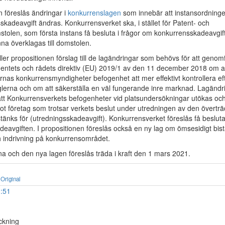
n föreslås ändringar i
konkurrenslagen
som innebär att instansordninge
kadeavgift ändras. Konkurrensverket ska, i stället för Patent- och
olen, som första instans få besluta i frågor om konkurrensskadeavgift
na överklagas till domstolen.
ler propositionen förslag till de lagändringar som behövs för att genom
ntets och rådets direktiv (EU) 2019/1 av den 11 december 2018 om a
nas konkurrensmyndigheter befogenhet att mer effektivt kontrollera e
lerna och om att säkerställa en väl fungerande inre marknad. Lagändr
att Konkurrensverkets befogenheter vid platsundersökningar utökas och 
ot företag som trotsar verkets beslut under utredningen av den övertr
stänks för (utredningsskadeavgift). Konkurrensverket föreslås få beslu
deavgiften. I propositionen föreslås också en ny lag om ömsesidigt bi
h indrivning på konkurrensområdet.
a och den nya lagen föreslås träda i kraft den 1 mars 2021.
Original
1:51
ckning