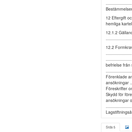
..................
Bestämmelser o
12 Eftergift och
hemliga kartell
12.1.2 Gällande 
....................
12.2 Formkrav
..................
.................
befrielse från s
................
Förenklade ansök
ansökningar ....
Föreskrifter om
Skydd för företa
ansökningar o
..................
Lagstiftningså
Sida 5