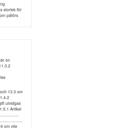
ning
ns storlek för
 som påförs
när en
 11.3.2
lse
.2 och 13.3 om
 11.4.2
ft utvidgas
11.5.1 Artikel
.............
...............
el 16 om vite