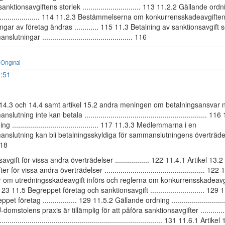
anktionsavgiftens storlek ............................. 113 11.2.2 Gällande ord
........................... 114 11.2.3 Bestämmelserna om konkurrensskadeavgifte
ar av företag ändras ............ 115 11.3 Betalning av sanktionsavgift
tningar ............................................. 116
Original
1:51
l 14.3 och 14.4 samt artikel 15.2 andra meningen om betalningsansvar 
tning inte kan betala ............................................................. 116
 ........................................... 117 11.3.3 Medlemmarna i en
nslutning kan bli betalningsskyldiga för sammanslutningens överträde
 118
vgift för vissa andra överträdelser ................. 122 11.4.1 Artikel 13
 för vissa andra överträdelser .................................................. 122
om utredningsskadeavgift införs och reglerna om konkurrensskadeavgi
.... 123 11.5 Begreppet företag och sanktionsavgift ........................... 129 
t företag ................. 129 11.5.2 Gällande ordning ..............................
mstolens praxis är tillämplig för att påföra sanktionsavgifter .................
............................................................................. 131 11.6.1 Artik