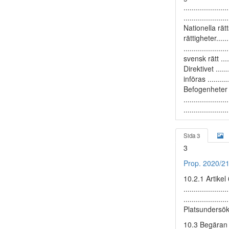
.................
................
Nationella rät
rättigheter........
.................
svensk rätt .....
Direktivet ......
införas .......
Befogenheter ......
..................
.....................
Sida 3
3
Prop. 2020/2
10.2.1 Artikel
................
................
Platsundersökni
10.3 Begäran om 