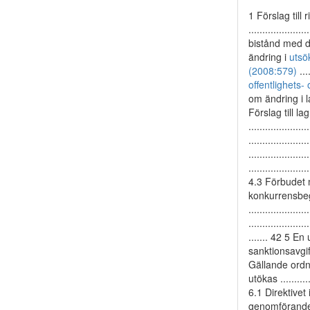
1 Förslag till rik
...................
bistånd med de
ändring i
utsö
(2008:579)
....
offentlighets
om ändring i l
Förslag till l
..................
..................
...................
................
4.3 Förbudet 
konkurrensbegrä
..................
..................
....... 42 5 En 
sanktionsavgifte
Gällande ordning 
utökas ........
6.1 Direktivet i 
genomförandet .