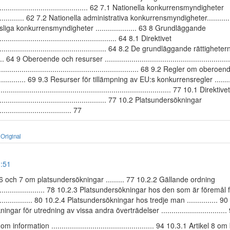
................................................ 62 7.1 Nationella konkurrensmyndigheter
.................. 62 7.2 Nationella administrativa konkurrensmyndigheter..........
tsliga konkurrensmyndigheter .................... 63 8 Grundläggande
....................................................... 64 8.1 Direktivet
......................................................... 64 8.2 De grundläggande rättighe
. 64 9 Oberoende och resurser ............................................................
.................................................................... 68 9.2 Regler om obe
................ 69 9.3 Resurser för tillämpning av EU:s konkurrensregler ......
............................................................................. 77 10.1 Direktivet
........................................................ 77 10.2 Platsundersökningar
.................................... 77
Original
1:51
 6 och 7 om platsundersökningar ......... 77 10.2.2 Gällande ordning
............................ 78 10.2.3 Platsundersökningar hos den som är föremål
...................... 80 10.2.4 Platsundersökningar hos tredje man ............... 9
ngar för utredning av vissa andra överträdelser ................................
information .................................................. 94 10.3.1 Artikel 8