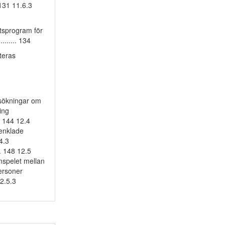
... 131 11.6.3
giftsprogram för
....... 134
steras
r ansökningar om
ning
... 144 12.4
örenklade
.4.3
.. 148 12.5
 samspelet mellan
ersoner
 12.5.3