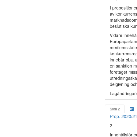
I propositione
av konkurrenss
marknadsdomst
beslut ska kun
Vidare innehål
Europaparlame
medlemsstater
konkurrensreg
innebär bl.a. 
en sanktion m
företaget mis
utredningsska
delgivning oc
Lagändringarn
Sida 2
Prop. 2020/2
2
Innehållsförte