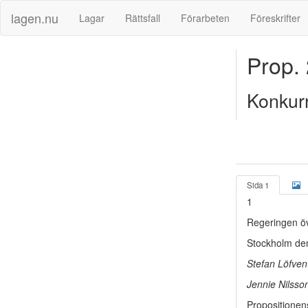
lagen.nu
Lagar
Rättsfall
Förarbeten
Föreskrifter
Prop.
Konkur
Sida 1
1
Regeringen öv
Stockholm de
Stefan Löfven
Jennie Nilss
Propositionen