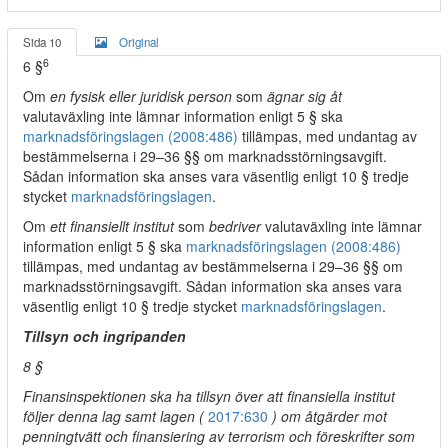
Sida 10
Original
6
6 §
Om
en fysisk eller juridisk person
som
ägnar sig åt
valutaväxling inte lämnar information enligt 5 § ska
marknadsföringslagen (2008:486)
tillämpas, med undantag av
bestämmelserna i 29–36 §§ om marknadsstörningsavgift.
Sådan information ska anses vara väsentlig enligt 10 § tredje
stycket
marknadsföringslagen
.
Om
ett finansiellt institut
som
bedriver
valutaväxling inte lämnar
information enligt 5 § ska
marknadsföringslagen (2008:486)
tillämpas, med undantag av bestämmelserna i 29–36 §§ om
marknadsstörningsavgift. Sådan information ska anses vara
väsentlig enligt 10 § tredje stycket
marknadsföringslagen
.
Tillsyn och ingripanden
8 §
Finansinspektionen ska ha tillsyn över att finansiella institut
följer denna lag samt lagen (
2017:630
) om åtgärder mot
penningtvätt och finansiering av terrorism och föreskrifter som