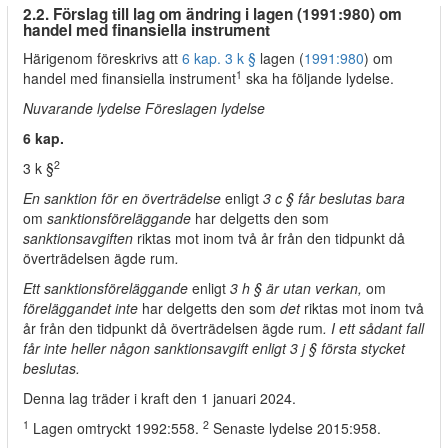
2.2. Förslag till lag om ändring i lagen (1991:980) om
handel med finansiella instrument
Härigenom föreskrivs att
6 kap. 3 k §
lagen (
1991:980
) om
1
handel med finansiella instrument
ska ha följande lydelse.
Nuvarande lydelse Föreslagen lydelse
6 kap.
2
3 k §
En sanktion för en överträdelse
enligt
3 c § får beslutas bara
om
sanktionsföreläggande
har delgetts den som
sanktionsavgiften
riktas mot inom två år från den tidpunkt då
överträdelsen ägde rum
.
Ett sanktionsföreläggande
enligt
3 h § är utan verkan,
om
föreläggandet inte
har delgetts den som
det
riktas mot inom två
år från den tidpunkt då överträdelsen ägde rum
. I ett sådant fall
får inte heller någon sanktionsavgift enligt 3 j § första stycket
beslutas.
Denna lag träder i kraft den 1 januari 2024.
1
2
Lagen omtryckt 1992:558.
Senaste lydelse 2015:958.