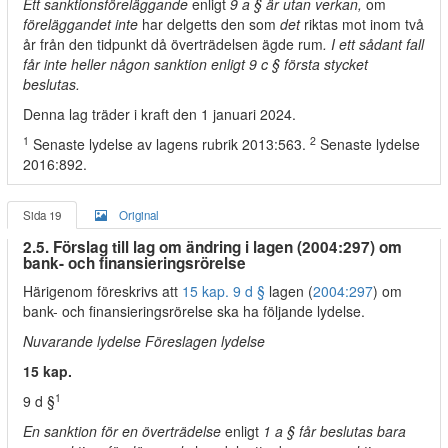
Ett sanktionsföreläggande
enligt
9 a § är utan verkan,
om
föreläggandet inte
har delgetts den som
det
riktas mot inom två
år från den tidpunkt då överträdelsen ägde rum
. I ett sådant fall
får inte heller någon sanktion enligt 9 c § första stycket
beslutas.
Denna lag träder i kraft den 1 januari 2024.
1
2
Senaste lydelse av lagens rubrik 2013:563.
Senaste lydelse
2016:892.
Sida 19
Original
2.5. Förslag till lag om ändring i lagen (2004:297) om
bank- och finansieringsrörelse
Härigenom föreskrivs att
15 kap. 9 d §
lagen (
2004:297
) om
bank- och finansieringsrörelse ska ha följande lydelse.
Nuvarande lydelse Föreslagen lydelse
15 kap.
1
9 d §
En sanktion för en överträdelse
enligt
1 a § får beslutas bara