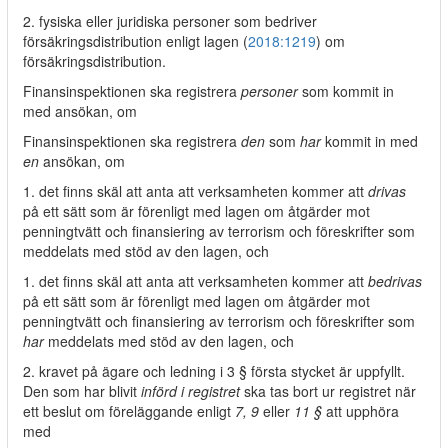
2. fysiska eller juridiska personer som bedriver
försäkringsdistribution enligt lagen (
2018:1219
) om
försäkringsdistribution.
Finansinspektionen ska registrera
personer
som kommit in
med ansökan, om
Finansinspektionen ska registrera
den
som
har
kommit in med
en
ansökan, om
1. det finns skäl att anta att verksamheten kommer att
drivas
på ett sätt som är förenligt med lagen om åtgärder mot
penningtvätt och finansiering av terrorism och föreskrifter som
meddelats med stöd av den lagen, och
1. det finns skäl att anta att verksamheten kommer att
bedrivas
på ett sätt som är förenligt med lagen om åtgärder mot
penningtvätt och finansiering av terrorism och föreskrifter som
har
meddelats med stöd av den lagen, och
2. kravet på ägare och ledning i 3 § första stycket är uppfyllt.
Den som har blivit
införd i registret
ska tas bort ur registret när
ett beslut om föreläggande enligt
7, 9
eller
11 §
att upphöra
med