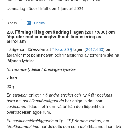
Denna lag träder i kraft den 1 januari 2024.
Sida 22
Original
2.8. Förslag till lag om ändring i lagen (2017:630) om
åtgärder mot penningtvätt och finansiering av
terrorism
Härigenom föreskrivs att
7 kap. 20 §
lagen (
2017:630
) om
åtgärder mot penningtvätt och finansiering av terrorism ska ha
följande lydelse.
Nuvarande lydelse Föreslagen lydelse
7 kap.
20 §
En sanktion
enligt
11 § andra stycket och 12 § får beslutas
bara
om
sanktionsföreläggande
har delgetts den som
sanktionen
riktas mot inom två år från den tidpunkt då
överträdelsen ägde rum
.
Ett sanktionsföreläggande
enligt
17 § är utan verkan,
om
föreläggandet inte
har delgetts den som
det
riktas mot inom två