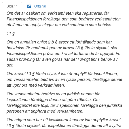
Sida 11
Original
Om det är osäkert om verksamheten ska registreras, får
Finansinspektionen förelägga den som bedriver verksamheten
att lämna de upplysningar om verksamheten som behövs.
11 §
Om en anmälan enligt 2 b § avser ett förhållande som har
betydelse för bedömningen av kravet i 3 § första stycket, ska
Finansinspektionen pröva om kravet fortfarande är uppfyllt. En
sådan prövning får även göras när det i övrigt finns behov av
det.
Om kravet i 3 § första stycket inte är uppfyllt får inspektionen,
om verksamheten bedrivs av en fysisk person, förelägga denne
att upphöra med verksamheten.
Om verksamheten bedrivs av en juridisk person får
inspektionen förelägga denne att göra rättelse. Om
föreläggandet inte följs, får inspektionen förelägga den juridiska
personen att upphöra med verksamheten.
Om någon som har ett kvalificerat innehav inte uppfyller kravet
i 3 § första stycket, får inspektionen förelägga denne att avyttra