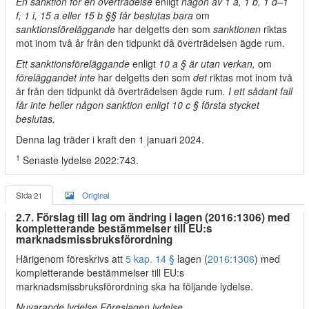
En sanktion för en överträdelse
enligt
någon av 1 a, 1 b, 1 d–1
f, 1 i, 15 a eller 15 b §§ får beslutas bara
om
sanktionsföreläggande
har delgetts den som
sanktionen
riktas
mot inom två år från den tidpunkt då överträdelsen ägde rum.
Ett sanktionsföreläggande
enligt
10 a § är utan verkan,
om
föreläggandet inte
har delgetts den som
det
riktas mot inom två
år från den tidpunkt då överträdelsen ägde rum
. I ett sådant fall
får inte heller någon sanktion enligt 10 c § första stycket
beslutas.
Denna lag träder i kraft den 1 januari 2024.
1
Senaste lydelse 2022:743.
Sida 21
Original
2.7. Förslag till lag om ändring i lagen (2016:1306) med
kompletterande bestämmelser till EU:s
marknadsmissbruksförordning
Härigenom föreskrivs att
5 kap. 14 §
lagen (
2016:1306
) med
kompletterande bestämmelser till EU:s
marknadsmissbruksförordning ska ha följande lydelse.
Nuvarande lydelse Föreslagen lydelse