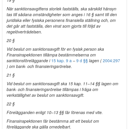
19 §
När sanktionsavgiftens storlek fastställs, ska särskild hänsyn
tas till sådana omständigheter som anges i 16 § samt till den
juridiska eller fysiska personens finansiella ställning och, om
det går att fastställa, den vinst som gjorts till följd av
regelöverträdelsen.
20 §
Vid beslut om sanktionsavgift för en fysisk person ska
Finansinspektionen tillämpa bestämmelserna om
sanktionsföreläggande i
15 kap.
9 a
–
9 d §§
lagen (
2004:297
) om bank- och finansieringsrörelse.
21 §
Vid beslut om sanktionsavgift ska 15 kap. 11–14 §§ lagen om
bank- och finansieringsrörelse tillämpas i fråga om
verkställighet av beslut om sanktionsavgift.
22 §
Förelägganden enligt 10–13 §§ får förenas med vite.
Finansinspektionen får bestämma att ett beslut om
föreläggande ska gälla omedelbart
.