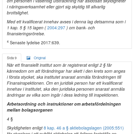
om personen i väsentlig utsträckning har åsidosatt skyldigheter
i näringsverksamhet eller gjort sig skyldig till allvarlig
brottslighet.
Med ett kvalificerat innehav avses i denna lag detsamma som i
1 kap. 5 § 15 lagen (
2004:297
) om bank- och
finansieringsrörelse.
4
Senaste lydelse 2017:639.
Sida 9
Original
När ett finansiellt institut som är registrerat enligt 2 § får
kännedom om att förändringar har skett i den krets som anges
i första stycket, ska institutet snarast anmäla förändringen till
Finansinspektionen. Om en juridisk person har ett kvalificerat
innehav i institutet, ska den juridiska personen snarast anmäla
ändringar av vilka som ingår i dess ledning till inspektionen.
Arbetsordning och instruktioner om arbetsfördelningen
mellan bolagsorganen
4
§
Skyldigheten enligt
8 kap. 46 a § aktiebolagslagen (2005:551)
för styrelsen i ett publikt aktiebolag att årligen fastställa en