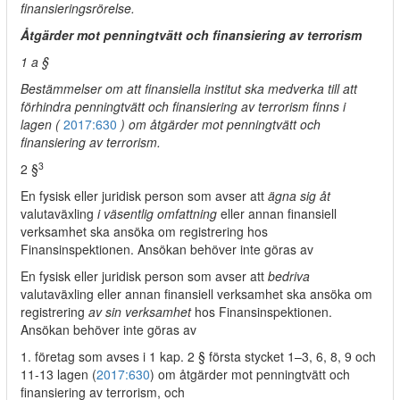
finansieringsrörelse.
Åtgärder mot penningtvätt och finansiering av terrorism
1 a §
Bestämmelser om att finansiella institut ska medverka till att
förhindra penningtvätt och finansiering av terrorism finns i
lagen (
2017:630
) om åtgärder mot penningtvätt och
finansiering av terrorism.
3
2 §
En fysisk eller juridisk person som avser att
ägna sig åt
valutaväxling
i väsentlig omfattning
eller annan finansiell
verksamhet ska ansöka om registrering hos
Finansinspektionen. Ansökan behöver inte göras av
En fysisk eller juridisk person som avser att
bedriva
valutaväxling eller annan finansiell verksamhet ska ansöka om
registrering
av sin verksamhet
hos Finansinspektionen.
Ansökan behöver inte göras av
1. företag som avses i 1 kap. 2 § första stycket 1–3, 6, 8, 9 och
11-13 lagen (
2017:630
) om åtgärder mot penningtvätt och
finansiering av terrorism, och