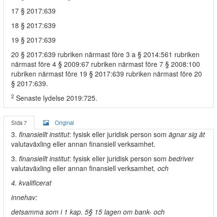
17 § 2017:639
18 § 2017:639
19 § 2017:639
20 § 2017:639 rubriken närmast före 3 a § 2014:561 rubriken
närmast före 4 § 2009:67 rubriken närmast före 7 § 2008:100
rubriken närmast före 19 § 2017:639 rubriken närmast före 20
§ 2017:639.
2
Senaste lydelse 2019:725.
Sida 7
Original
3.
finansiellt institut
: fysisk eller juridisk person som
ägnar sig åt
valutaväxling eller annan finansiell verksamhet.
3.
finansiellt institut
: fysisk eller juridisk person som
bedriver
valutaväxling eller annan finansiell verksamhet
, och
4. kvalificerat
innehav:
detsamma som i 1 kap. 5§ 15 lagen om bank- och