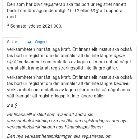
Den som har blivit
registrerad
ska tas bort ur registret när ett
beslut om föreläggande enligt
11, 12
eller
13 §
att upphöra
med
3
Senaste lydelse 2021:900.
Sida 8
Original
verksamheten har fått laga kraft. Ett finansiellt institut ska också
tas bort ur registret om det anmäler att det inte längre
ägnar
sig åt
verksamhet som omfattas av lagen eller om det på något
annat sätt framgår att registreringsplikt inte längre gäller.
verksamheten har fått laga kraft. Ett finansiellt institut ska också
tas bort ur registret om det anmäler att det inte längre
bedriver
verksamhet som omfattas av lagen eller om det på något annat
sätt framgår att registreringsplikt inte längre gäller.
2 a §
Ett finansiellt institut som avser att ändra sin
verksamhetsinriktning ska ansöka om registrering av den nya
verksamhetsinriktningen hos Finansinspektionen.
Den nya verksamhetsinriktningen ska registreras, om