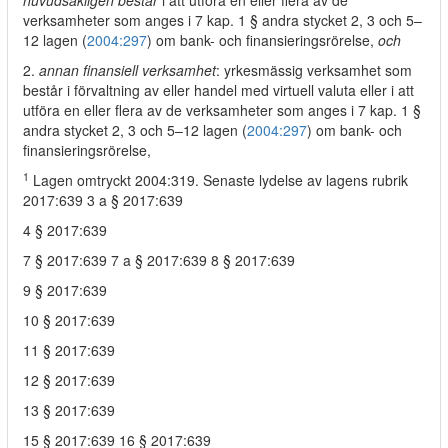
huvudsakligen består
i att utföra en eller flera av de
verksamheter som anges i 7 kap. 1 § andra stycket 2, 3 och 5–
12 lagen (
2004:297
) om bank- och finansieringsrörelse,
och
2.
annan finansiell verksamhet
: yrkesmässig verksamhet som
består i förvaltning av eller handel med virtuell valuta eller i att
utföra en eller flera av de verksamheter som anges i 7 kap. 1 §
andra stycket 2, 3 och 5–12 lagen (
2004:297
) om bank- och
finansieringsrörelse,
1
Lagen omtryckt 2004:319. Senaste lydelse av lagens rubrik
2017:639 3 a § 2017:639
4 § 2017:639
7 § 2017:639 7 a § 2017:639 8 § 2017:639
9 § 2017:639
10 § 2017:639
11 § 2017:639
12 § 2017:639
13 § 2017:639
15 § 2017:639 16 § 2017:639