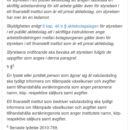
skriftlig arbetsordning för sitt arbete gäller även för styrelsen i
ett finansiellt institut som är ett privat aktiebolag, om styrelsen
har mer än en ledamot.
Skyldigheten enligt
8 kap. 46 b § aktiebolagslagen
för styrelsen
i ett publikt aktiebolag att i skriftliga instruktioner ange
arbetsfördelningen mellan bolagsorganen gäller även för
styrelsen i ett finansiellt institut som är ett privat aktiebolag.
Styrelsens ordförande ska bevaka att styrelsen fullgör de
uppgifter som anges i denna paragraf.
5
5 §
En fysisk eller juridisk person
som
ägnar sig åt
valutaväxling
ska tydligt informera om tillämpade växelkurser och avgifter
samt tillhandahålla avräkningsnota som anger
personens
namn, köp- respektive säljkurs samt avgifter.
Ett finansiellt institut
som
bedriver
valutaväxling ska tydligt
informera om tillämpade växelkurser och avgifter samt
tillhandahålla avräkningsnota som anger
institutets
namn, köp-
respektive säljkurs samt avgifter.
5
Senaste lydelse 2010:759.