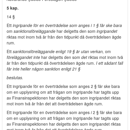
5 kap.
14 §
Ett
ingripande för en överträdelse som anges i 1 § får ske bara
om
sanktionsföreläggande
har delgetts den som
ingripandet
riktas mot inom två år från den tidpunkt då överträdelsen ägde
rum.
Ett
sanktionsföreläggande enligt 19 § är utan verkan,
om
föreläggandet inte
har delgetts den som
det
riktas mot inom två
år från den tidpunkt då överträdelsen ägde rum.
I ett sådant fall
får inte heller någon sanktion enligt 21 §
beslutas.
Ett ingripande för en överträdelse som anges 2 § får ske bara
om en upplysning om att frågan om ingripande har tagits upp
av Finansinspektionen har delgetts den som ingripandet riktas
mot inom två år från det att överträdelsen ägde rum.
Ett ingripande för en överträdelse som anges
i
2 § får ske bara
om en upplysning om att frågan om ingripande har tagits upp
av Finansinspektionen har delgetts den som ingripandet riktas
mot inom två år från det att överträdelsen ägde rum.