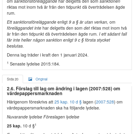
om
sanktionsföreläggande
har delgetts den som
sanktionen
riktas mot inom två år från den tidpunkt då överträdelsen ägde
rum
.
Ett sanktionsföreläggande
enligt
9 a § är utan verkan,
om
föreläggandet inte
har delgetts den som
det
riktas mot inom två
år från den tidpunkt då överträdelsen ägde rum
. I ett sådant fall
får inte heller någon sanktion enligt 9 c § första stycket
beslutas.
Denna lag träder i kraft den 1 januari 2024.
1
Senaste lydelse 2015:184.
Sida 20
Original
2.6. Förslag till lag om ändring i lagen (2007:528) om
värdepappersmarknaden
Härigenom föreskrivs att
25 kap. 10 d §
lagen (
2007:528
) om
värdepappersmarknaden ska ha följande lydelse.
Nuvarande lydelse Föreslagen lydelse
1
25 kap.
10 d §