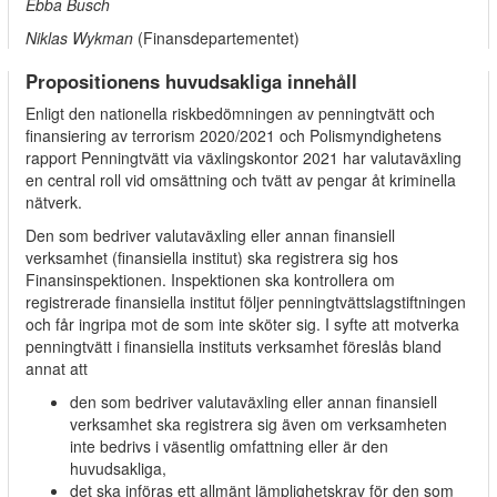
Ebba Busch
Niklas Wykman
(Finansdepartementet)
Propositionens huvudsakliga innehåll
Enligt den nationella riskbedömningen av penningtvätt och
finansiering av terrorism 2020/2021 och Polismyndighetens
rapport Penningtvätt via växlingskontor 2021 har valutaväxling
en central roll vid omsättning och tvätt av pengar åt kriminella
nätverk.
Den som bedriver valutaväxling eller annan finansiell
verksamhet (finansiella institut) ska registrera sig hos
Finansinspektionen. Inspektionen ska kontrollera om
registrerade finansiella institut följer penningtvättslagstiftningen
och får ingripa mot de som inte sköter sig. I syfte att motverka
penningtvätt i finansiella instituts verksamhet föreslås bland
annat att
den som bedriver valutaväxling eller annan finansiell
verksamhet ska registrera sig även om verksamheten
inte bedrivs i väsentlig omfattning eller är den
huvudsakliga,
det ska införas ett allmänt lämplighetskrav för den som