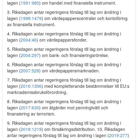
lagen (
1991:980
) om handel med finansiella instrument.
3. Riksdagen antar regeringens förslag till lag om ändring i
lagen (
1998:1479
) om värdepapperscentraler och kontoföring
av finansiella instrument.
4. Riksdagen antar regeringens förslag till lag om ändring i
lagen (
2004:46
) om värdepappersfonder.
5. Riksdagen antar regeringens förslag till lag om ändring i
lagen (
2004:297
) om bank- och finansieringsrörelse.
6. Riksdagen antar regeringens förslag till lag om ändring i
lagen (
2007:528
) om värdepappersmarknaden.
7. Riksdagen antar regeringens förslag till lag om ändring i
lagen (
2016:1306
) med kompletterande bestämmelser till EU:s
marknadsmissbruksförordning.
8. Riksdagen antar regeringens förslag till lag om ändring i
lagen (
2017:630
) om åtgärder mot penningtvätt och
finansiering av terrorism.
9. Riksdagen antar regeringens förslag till lag om ändring i
lagen (
2018:1219
) om försäkringsdistribution. 10. Riksdagen
antar regeringens förslag till lag om ändring i lagen (
2019:277
)