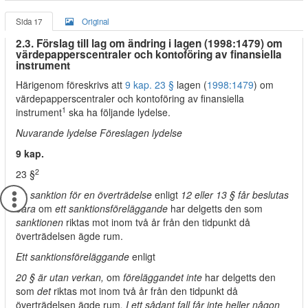
Sida 17
Original
2.3. Förslag till lag om ändring i lagen (1998:1479) om
värdepapperscentraler och kontoföring av finansiella
instrument
Härigenom föreskrivs att
9 kap. 23 §
lagen (
1998:1479
) om
värdepapperscentraler och kontoföring av finansiella
1
instrument
ska ha följande lydelse.
Nuvarande lydelse Föreslagen lydelse
9 kap.
2
23 §
En sanktion för en överträdelse
enligt
12 eller 13 § får beslutas
bara
om
ett sanktionsföreläggande
har delgetts den som
sanktionen
riktas mot inom två år från den tidpunkt då
överträdelsen ägde rum.
Ett sanktionsföreläggande
enligt
20 § är utan verkan,
om
föreläggandet inte
har delgetts den
som
det
riktas mot inom två år från den tidpunkt då
överträdelsen ägde rum
. I ett sådant fall får inte heller någon