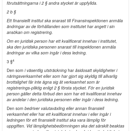
förutsättningarna i 2 § andra stycket är uppfyllda.
2 b §
Ett finansiellt institut ska snarast till Finansinspektionen anmäla
ändringar av de förhållanden som institutet har angett i sin
ansökan om registrering.
Om en juridisk person har ett kvalificerat innehav i institutet,
ska den juridiska personen snarast till inspektionen anmäla
ändringar av vilka som ingår i dess ledning.
4
3 §
Den som
i väsentlig utsträckning
har
åsidosatt skyldigheter i
näringsverksamhet eller som har gjort sig skyldig till allvarlig
brottslighet får inte ägna sig åt verksamhet som är
registrerings-pliktig enligt 2 § första stycket. För en juridisk
person gäller detta förbud den som har ett kvalificerat innehav
av andelar i den juridiska personen eller ingår i dess ledning.
Den som
bedriver valutaväxling eller annan finansiell
verksamhet eller
har
ett kvalificerat innehav i eller ingår i
ledningen för ett finansiellt institut ska vara lämplig för
uppgiften. Vid lämplighetsbedömningen ska det särskilt beaktas