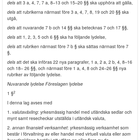
dels
att 3 a, 4, 7, 7 a, 8–13 och 15–20 §§ ska upphöra att gälla,
dels
att rubrikerna närmast före 3 a, 4, 7, 8, 19 och 20 §§ ska
utgå,
dels
att nuvarande 7 b och 14 §§ ska betecknas 7 och 17 §§,
dels
att 1, 2, 3, 5 och 6 §§ ska ha följande lydelse,
dels
att rubriken närmast före 7 b § ska sättas närmast före 7
§,
dels
att det ska införas 22 nya paragrafer, 1 a, 2 a, 2 b, 4, 8–16
och 18– 26 §§, och närmast före 1 a, 4, 8 och 24–26 §§ nya
rubriker av följande lydelse.
Nuvarande lydelse Föreslagen lydelse
2
1 §
I denna lag avses med
1.
valutaväxling
: yrkesmässig handel med utländska sedlar och
mynt samt resecheckar utställda i utländsk valuta,
2.
annan finansiell verksamhet
: yrkesmässig verksamhet som
består i förvaltning av eller handel med virtuell valuta eller
som