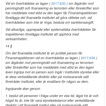
Vid en överträdelse av lagen (
2017:630
) om åtgärder mot
penningtvätt och finansiering av terrorism eller föreskrifter som
har meddelats med stöd av den lagen får Finansinspektionen
förelägga det finansiella institutet att göra rättelse och, vid
överträdelser som inte är ringa, besluta om sanktionsavgift.
Vid allvarliga, upprepade eller systematiska överträdelser får
inspektionen förelägga institutet att upphöra med
verksamheten.
14 §
Om det finansiella institutet är en juridisk person får
Finansinspektionen vid en överträdelse av lagen (
2017:630
)
om åtgärder mot penningtvätt och finansiering av terrorism
eller föreskrifter som har meddelats med stöd av den lagen
även ingripa mot en person som ingår i institutets styrelse eller
är dess verkställande direktör eller på motsvarande sätt
företräder institutet, eller är ersättare för någon av dem.
Ingripande sker genom
1. beslut att personen i fråga under en viss tid, lägst tre år och
högst tio år, inte får vara styrelseledamot eller verkställande
direktör i ett finansiellt institut eller på motsvarande sätt