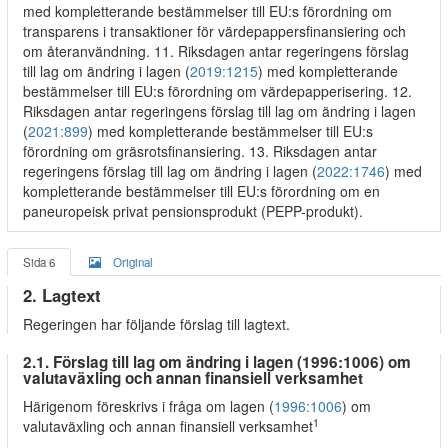
med kompletterande bestämmelser till EU:s förordning om
transparens i transaktioner för värdepappersfinansiering och
om återanvändning. 11. Riksdagen antar regeringens förslag
till lag om ändring i lagen (
2019:1215
) med kompletterande
bestämmelser till EU:s förordning om värdepapperisering. 12.
Riksdagen antar regeringens förslag till lag om ändring i lagen
(
2021:899
) med kompletterande bestämmelser till EU:s
förordning om gräsrotsfinansiering. 13. Riksdagen antar
regeringens förslag till lag om ändring i lagen (
2022:1746
) med
kompletterande bestämmelser till EU:s förordning om en
paneuropeisk privat pensionsprodukt (PEPP-produkt).
Sida 6
Original
2. Lagtext
Regeringen har följande förslag till lagtext.
2.1. Förslag till lag om ändring i lagen (1996:1006) om
valutaväxling och annan finansiell verksamhet
Härigenom föreskrivs i fråga om lagen (
1996:1006
) om
1
valutaväxling och annan finansiell verksamhet