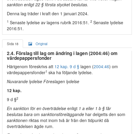
sanktion enligt 22 § första stycket beslutas.
Denna lag träder i kraft den 1 januari 2024.
1
2
Senaste lydelse av lagens rubrik 2016:51.
Senaste lydelse
2016:51.
Sida 18
Original
2.4. Förslag till lag om ändring i lagen (2004:46) om
värdepappersfonder
Härigenom föreskrivs att
12 kap. 9 d §
lagen (
2004:46
) om
1
värdepappersfonder
ska ha följande lydelse.
Nuvarande lydelse Föreslagen lydelse
12 kap.
2
9 d §
En sanktion för en överträdelse
enligt
1 a eller 1 b § får
beslutas bara
om
sanktionsföreläggande
har delgetts den som
sanktionen
riktas mot inom två år från den tidpunkt då
överträdelsen ägde rum.