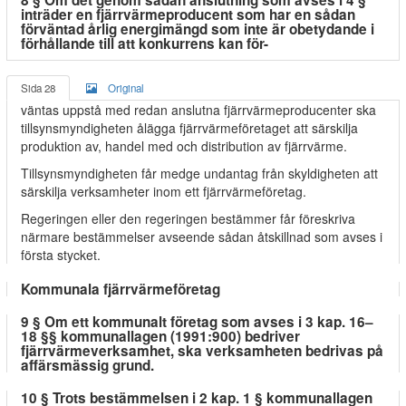
8 § Om det genom sådan anslutning som avses i 4 §
inträder en fjärrvärmeproducent som har en sådan
förväntad årlig energimängd som inte är obetydande i
förhållande till att konkurrens kan för-
Sida 28
Original
väntas uppstå med redan anslutna fjärrvärmeproducenter ska
tillsynsmyndigheten ålägga fjärrvärmeföretaget att särskilja
produktion av, handel med och distribution av fjärrvärme.
Tillsynsmyndigheten får medge undantag från skyldigheten att
särskilja verksamheter inom ett fjärrvärmeföretag.
Regeringen eller den regeringen bestämmer får föreskriva
närmare bestämmelser avseende sådan åtskillnad som avses i
första stycket.
Kommunala fjärrvärmeföretag
9 § Om ett kommunalt företag som avses i 3 kap. 16–
18 §§ kommunallagen (1991:900) bedriver
fjärrvärmeverksamhet, ska verksamheten bedrivas på
affärsmässig grund.
10 § Trots bestämmelsen i 2 kap. 1 § kommunallagen