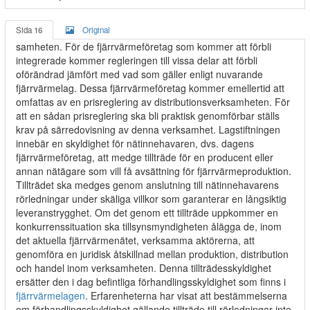
Sida 16
Original
samheten. För de fjärrvärmeföretag som kommer att förbli
integrerade kommer regleringen till vissa delar att förbli
oförändrad jämfört med vad som gäller enligt nuvarande
fjärrvärmelag. Dessa fjärrvärmeföretag kommer emellertid att
omfattas av en prisreglering av distributionsverksamheten. För
att en sådan prisreglering ska bli praktisk genomförbar ställs
krav på särredovisning av denna verksamhet. Lagstiftningen
innebär en skyldighet för nätinnehavaren, dvs. dagens
fjärrvärmeföretag, att medge tillträde för en producent eller
annan nätägare som vill få avsättning för fjärrvärmeproduktion.
Tillträdet ska medges genom anslutning till nätinnehavarens
rörledningar under skäliga villkor som garanterar en långsiktig
leveranstrygghet. Om det genom ett tillträde uppkommer en
konkurrenssituation ska tillsynsmyndigheten ålägga de, inom
det aktuella fjärrvärmenätet, verksamma aktörerna, att
genomföra en juridisk åtskillnad mellan produktion, distribution
och handel inom verksamheten. Denna tillträdesskyldighet
ersätter den i dag befintliga förhandlingsskyldighet som finns i
fjärrvärmelagen
. Erfarenheterna har visat att bestämmelserna
om förhandlingsskyldighet gällande tillträde till rörledningar inte