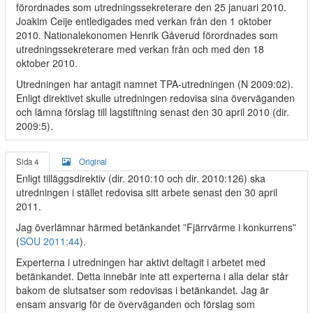
förordnades som utredningssekreterare den 25 januari 2010.
Joakim Ceije entledigades med verkan från den 1 oktober
2010. Nationalekonomen Henrik Gåverud förordnades som
utredningssekreterare med verkan från och med den 18
oktober 2010.
Utredningen har antagit namnet TPA-utredningen (N 2009:02).
Enligt direktivet skulle utredningen redovisa sina överväganden
och lämna förslag till lagstiftning senast den 30 april 2010 (dir.
2009:5).
Sida 4
Original
Enligt tilläggsdirektiv (dir. 2010:10 och dir. 2010:126) ska
utredningen i stället redovisa sitt arbete senast den 30 april
2011.
Jag överlämnar härmed betänkandet ”Fjärrvärme i konkurrens”
(
SOU 2011:44
).
Experterna i utredningen har aktivt deltagit i arbetet med
betänkandet. Detta innebär inte att experterna i alla delar står
bakom de slutsatser som redovisas i betänkandet. Jag är
ensam ansvarig för de överväganden och förslag som