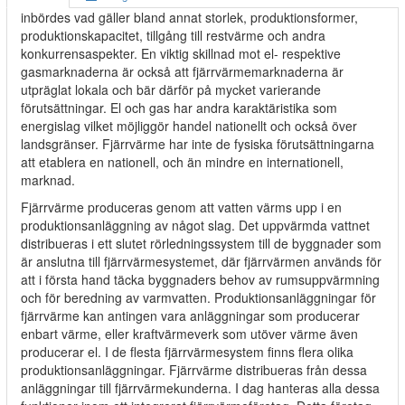
inbördes vad gäller bland annat storlek, produktionsformer,
produktionskapacitet, tillgång till restvärme och andra
konkurrensaspekter. En viktig skillnad mot el- respektive
gasmarknaderna är också att fjärrvärmemarknaderna är
utpräglat lokala och bär därför på mycket varierande
förutsättningar. El och gas har andra karaktäristika som
energislag vilket möjliggör handel nationellt och också över
landsgränser. Fjärrvärme har inte de fysiska förutsättningarna
att etablera en nationell, och än mindre en internationell,
marknad.
Fjärrvärme produceras genom att vatten värms upp i en
produktionsanläggning av något slag. Det uppvärmda vattnet
distribueras i ett slutet rörledningssystem till de byggnader som
är anslutna till fjärrvärmesystemet, där fjärrvärmen används för
att i första hand täcka byggnaders behov av rumsuppvärmning
och för beredning av varmvatten. Produktionsanläggningar för
fjärrvärme kan antingen vara anläggningar som producerar
enbart värme, eller kraftvärmeverk som utöver värme även
producerar el. I de flesta fjärrvärmesystem finns flera olika
produktionsanläggningar. Fjärrvärme distribueras från dessa
anläggningar till fjärrvärmekunderna. I dag hanteras alla dessa