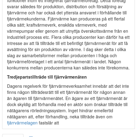
funktioner inom ett integrerat fjärrvärmeföretag. Detta företag
svarar således för produktion, distribution och försäljning av
fjärrvärme och har också det yttersta ansvaret i förhållande till
fjärrvärmekunderna. Fjärrvärme kan produceras på ett flertal
olika sätt; kraftvärmeverk, enskilda värmeverk, med
värmepumpar eller genom att utnyttja överskottsvärme från en
industriell process etc. Flera olika producenter kan därför ha ett
intresse av att få tillträde till ett befintligt fjärrvärmenät för att få
avsättning för sin produktion av värme. I dag sker detta i olika
slag av samarbetsformer mellan producenten i fråga och
fjärrvärmeföretaget i ett antal fjärrvärmenät i landet. Någon
konkurrens mellan producenterna kan således inte förekomma.
Tredjepartstillträde till fjärrvärmenäten
Dagens regelverk för fjärrvärmeverksamhet innebär att det inte
finns någon tillträdesrätt till ett fjärrvärmenät för någon annan
än ägaren till fjärrvärmenätet. En ägare av ett fjärrvärmenät är
dock skyldig att förhandla med en aktör som önskar tillträde till
nätägarens rörledningssystem. Inget hindrar emellertid
nätägaren att, efter förhandling, neka tillträde även om
fjärrvärmelagen
fastslår att