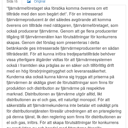
Sida 15
Original
”fjärrvärmeföretaget ska försöka komma överens om ett
tillträde med den som begärt det”. För en intresserad
fjärrvärmeproducent är det således avgörande att komma
överens om tillträde med nätägaren, fjärrvärmeföretaget, som
också producerar fjärrvärme. Genom att ge flera producenter
tillgång till fjärrvärmenäten kan förutsättningar för konkurrens
skapas. Genom det förslag som presenteras i detta
betänkande ges intresserade fjärrvärmeproducenter en sådan
tillträdesrätt. För att kunna införa tredjepartstillträde behöver
vissa ytterligare åtgärder vidtas för att fjärrvärmesystemen
också i framtiden ska präglas av en säker och tillförlitlig drift
med en hög försörjningstrygghet och leveranssäkerhet.
Kunderna ska också kunna känna sig trygga att priserna på
fjärrvärmen är skäliga givet de förutsättningar som finns för
produktion och distribution av fjärrvärme på respektive
marknad. Distributionen av fjärrvärme utgör alltid, likt
distributionen av el och gas, ett naturligt monopol. För att
säkerställa att fjärrvärmekunderna inte betalar ett oskäligt pris
för distributionstjänsten föreslår utredningen att en prisreglering
på denna tjänst, lik den reglering som finns för distributionen av
el och gas, införs. För att skapa förutsättningar för konkurrens