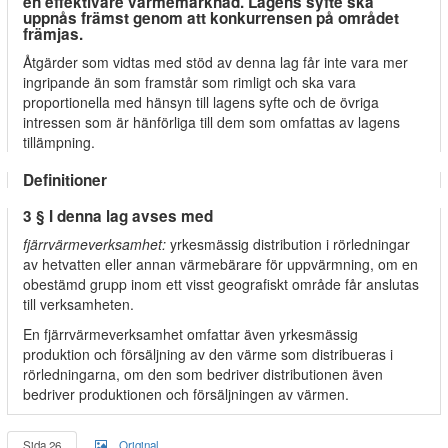
en effektivare värmemarknad. Lagens syfte ska
uppnås främst genom att konkurrensen på området
främjas.
Åtgärder som vidtas med stöd av denna lag får inte vara mer
ingripande än som framstår som rimligt och ska vara
proportionella med hänsyn till lagens syfte och de övriga
intressen som är hänförliga till dem som omfattas av lagens
tillämpning.
Definitioner
3 § I denna lag avses med
fjärrvärmeverksamhet:
yrkesmässig distribution i rörledningar
av hetvatten eller annan värmebärare för uppvärmning, om en
obestämd grupp inom ett visst geografiskt område får anslutas
till verksamheten.
En fjärrvärmeverksamhet omfattar även yrkesmässig
produktion och försäljning av den värme som distribueras i
rörledningarna, om den som bedriver distributionen även
bedriver produktionen och försäljningen av värmen.
Sida 26
Original