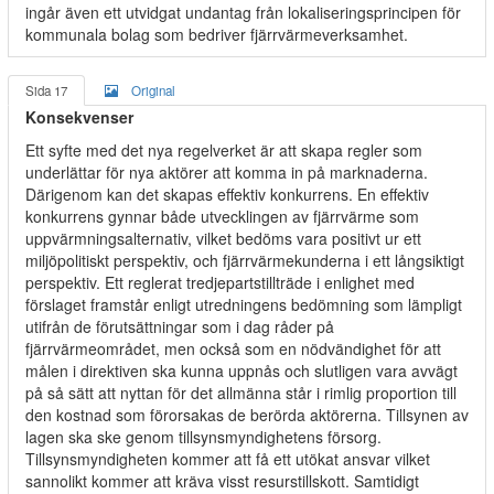
ingår även ett utvidgat undantag från lokaliseringsprincipen för
kommunala bolag som bedriver fjärrvärmeverksamhet.
Sida 17
Original
Konsekvenser
Ett syfte med det nya regelverket är att skapa regler som
underlättar för nya aktörer att komma in på marknaderna.
Därigenom kan det skapas effektiv konkurrens. En effektiv
konkurrens gynnar både utvecklingen av fjärrvärme som
uppvärmningsalternativ, vilket bedöms vara positivt ur ett
miljöpolitiskt perspektiv, och fjärrvärmekunderna i ett långsiktigt
perspektiv. Ett reglerat tredjepartstillträde i enlighet med
förslaget framstår enligt utredningens bedömning som lämpligt
utifrån de förutsättningar som i dag råder på
fjärrvärmeområdet, men också som en nödvändighet för att
målen i direktiven ska kunna uppnås och slutligen vara avvägt
på så sätt att nyttan för det allmänna står i rimlig proportion till
den kostnad som förorsakas de berörda aktörerna. Tillsynen av
lagen ska ske genom tillsynsmyndighetens försorg.
Tillsynsmyndigheten kommer att få ett utökat ansvar vilket
sannolikt kommer att kräva visst resurstillskott. Samtidigt