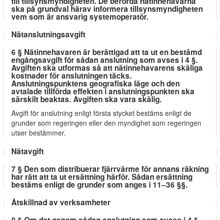
till tillsynsmyndigheten. De berörda nätinnehavarna
ska på grundval härav informera tillsynsmyndigheten
vem som är ansvarig systemoperatör.
Nätanslutningsavgift
6 § Nätinnehavaren är berättigad att ta ut en bestämd
engångsavgift för sådan anslutning som avses i 4 §.
Avgiften ska utformas så att nätinnehavarens skäliga
kostnader för anslutningen täcks.
Anslutningspunktens geografiska läge och den
avtalade tillförda effekten i anslutningspunkten ska
särskilt beaktas. Avgiften ska vara skälig.
Avgift för anslutning enligt första stycket bestäms enligt de
grunder som regeringen eller den myndighet som regeringen
utser bestämmer.
Nätavgift
7 § Den som distribuerar fjärrvärme för annans räkning
har rätt att ta ut ersättning härför. Sådan ersättning
bestäms enligt de grunder som anges i 11–36 §§.
Åtskillnad av verksamheter