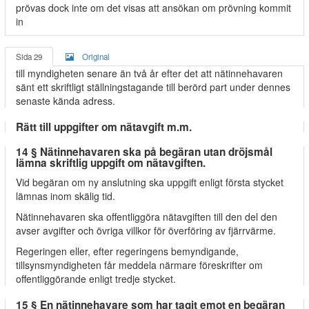
prövas dock inte om det visas att ansökan om prövning kommit
in
Sida 29
Original
till myndigheten senare än två år efter det att nätinnehavaren
sänt ett skriftligt ställningstagande till berörd part under dennes
senaste kända adress.
Rätt till uppgifter om nätavgift m.m.
14 § Nätinnehavaren ska på begäran utan dröjsmål
lämna skriftlig uppgift om nätavgiften.
Vid begäran om ny anslutning ska uppgift enligt första stycket
lämnas inom skälig tid.
Nätinnehavaren ska offentliggöra nätavgiften till den del den
avser avgifter och övriga villkor för överföring av fjärrvärme.
Regeringen eller, efter regeringens bemyndigande,
tillsynsmyndigheten får meddela närmare föreskrifter om
offentliggörande enligt tredje stycket.
15 § En nätinnehavare som har tagit emot en begäran