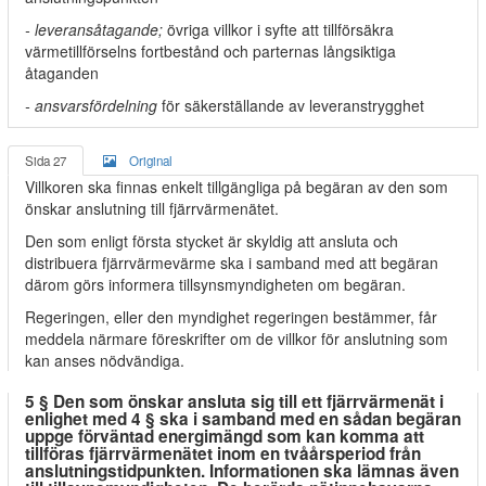
- leveransåtagande;
övriga villkor i syfte att tillförsäkra
värmetillförselns fortbestånd och parternas långsiktiga
åtaganden
- ansvarsfördelning
för säkerställande av leveranstrygghet
Sida 27
Original
Villkoren ska finnas enkelt tillgängliga på begäran av den som
önskar anslutning till fjärrvärmenätet.
Den som enligt första stycket är skyldig att ansluta och
distribuera fjärrvärmevärme ska i samband med att begäran
därom görs informera tillsynsmyndigheten om begäran.
Regeringen, eller den myndighet regeringen bestämmer, får
meddela närmare föreskrifter om de villkor för anslutning som
kan anses nödvändiga.
5 § Den som önskar ansluta sig till ett fjärrvärmenät i
enlighet med 4 § ska i samband med en sådan begäran
uppge förväntad energimängd som kan komma att
tillföras fjärrvärmenätet inom en tvåårsperiod från
anslutningstidpunkten. Informationen ska lämnas även