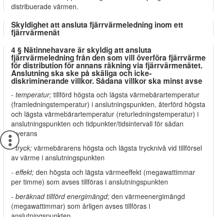
distribuerade värmen.
Skyldighet att ansluta fjärrvärmeledning inom ett
fjärrvärmenät
4 § Nätinnehavare är skyldig att ansluta
fjärrvärmeledning från den som vill överföra fjärrvärme
för distribution för annans räkning via fjärrvärmenätet.
Anslutning ska ske på skäliga och icke-
diskriminerande villkor. Sådana villkor ska minst avse
- temperatur;
tillförd högsta och lägsta värmebärartemperatur
(framledningstemperatur) i anslutningspunkten, återförd högsta
och lägsta värmebärartemperatur (returledningstemperatur) i
anslutningspunkten och tidpunkter/tidsintervall för sådan
leverans
- tryck;
värmebärarens högsta och lägsta trycknivå vid tillförsel
av värme i anslutningspunkten
- effekt;
den högsta och lägsta värmeeffekt (megawattimmar
per timme) som avses tillföras i anslutningspunkten
- beräknad tillförd energimängd;
den värmeenergimängd
(megawattimmar) som årligen avses tillföras i
anslutningspunkten