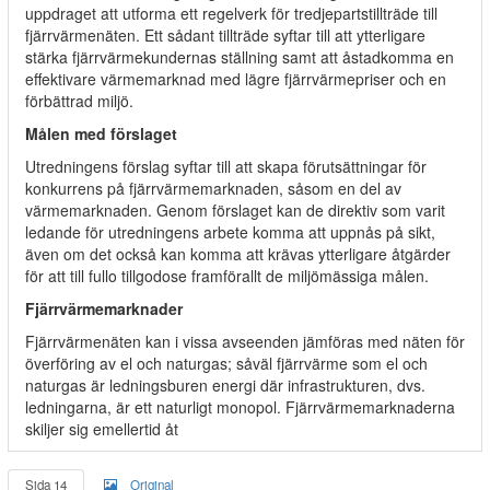
uppdraget att utforma ett regelverk för tredjepartstillträde till
fjärrvärmenäten. Ett sådant tillträde syftar till att ytterligare
stärka fjärrvärmekundernas ställning samt att åstadkomma en
effektivare värmemarknad med lägre fjärrvärmepriser och en
förbättrad miljö.
Målen med förslaget
Utredningens förslag syftar till att skapa förutsättningar för
konkurrens på fjärrvärmemarknaden, såsom en del av
värmemarknaden. Genom förslaget kan de direktiv som varit
ledande för utredningens arbete komma att uppnås på sikt,
även om det också kan komma att krävas ytterligare åtgärder
för att till fullo tillgodose framförallt de miljömässiga målen.
Fjärrvärmemarknader
Fjärrvärmenäten kan i vissa avseenden jämföras med näten för
överföring av el och naturgas; såväl fjärrvärme som el och
naturgas är ledningsburen energi där infrastrukturen, dvs.
ledningarna, är ett naturligt monopol. Fjärrvärmemarknaderna
skiljer sig emellertid åt
Sida 14
Original