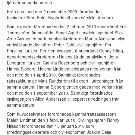
fjärrvärmemarknaderna.
Från och med den 2 november 2009 förordnades
bankdirektören Peter Nygårds att vara särskild utredare.
Som experter förordnades den 2 februari 2010 kanslirådet Erik
Thornström, ämnesrådet Bengt Agartz, avdelningsrådet Stig-
Arne Ankner, departementssekreteraren Marita Axelsson, vice
verkställande direktören Peter Dahl, civilingenjören Per
Forsling, juristen Per Henningsson, ämnesrådet Conny Hägg,
departementssekreteraren Helena Linde, analytikern Jens
Lundgren, juristen Camilla Rosenberg och civilingenjören
Hanna Sjöberg. Helena Linde entledigades med verkan från
och med den 1 april 2010. Samtidigt förordnades
rättssakkunnige Mats Rundström till expert i utredningen från
samma datum. Hanna Sjöberg entledigades med verkan från
och med den 1 september 2010. Samtidigt förordnades
civilingenjören Albin Andersson till expert i utredningen från
samma datum.
Som huvudsekretare förordnades kammarrättsassessorn
Malen Lindman den 1 februari 2010. Civilingenjören Ronny
Nilsson förordnades den 15 januari 2010 som
utredningssekreterare och civilekonomen Joakim Ceije