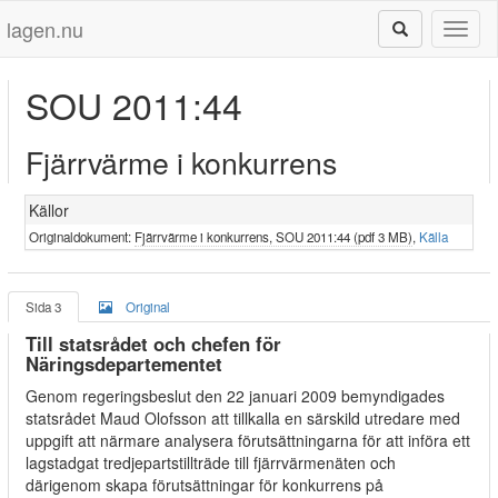
lagen.nu
Toggl
naviga
SOU 2011:44
Fjärrvärme i konkurrens
Källor
Originaldokument:
Fjärrvärme i konkurrens, SOU 2011:44 (pdf 3 MB)
,
Källa
Sida 3
Original
Till statsrådet och chefen för
Näringsdepartementet
Genom regeringsbeslut den 22 januari 2009 bemyndigades
statsrådet Maud Olofsson att tillkalla en särskild utredare med
uppgift att närmare analysera förutsättningarna för att införa ett
lagstadgat tredjepartstillträde till fjärrvärmenäten och
därigenom skapa förutsättningar för konkurrens på