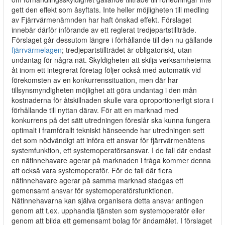
gett den effekt som åsyftats. Inte heller möjligheten till medling
av Fjärrvärmenämnden har haft önskad effekt. Förslaget
innebär därför införande av ett reglerat tredjepartstillträde.
Förslaget går dessutom längre i förhållande till den nu gällande
fjärrvärmelagen
; tredjepartstillträdet är obligatoriskt, utan
undantag för några nät. Skyldigheten att skilja verksamheterna
åt inom ett integrerat företag följer också med automatik vid
förekomsten av en konkurrenssituation, men där har
tillsynsmyndigheten möjlighet att göra undantag i den mån
kostnaderna för åtskillnaden skulle vara oproportionerligt stora i
förhållande till nyttan därav. För att en marknad med
konkurrens på det sätt utredningen föreslår ska kunna fungera
optimalt i framförallt tekniskt hänseende har utredningen sett
det som nödvändigt att införa ett ansvar för fjärrvärmenätens
systemfunktion, ett systemoperatörsansvar. I de fall där endast
en nätinnehavare agerar på marknaden i fråga kommer denna
att också vara systemoperatör. För de fall där flera
nätinnehavare agerar på samma marknad stadgas ett
gemensamt ansvar för systemoperatörsfunktionen.
Nätinnehavarna kan själva organisera detta ansvar antingen
genom att t.ex. upphandla tjänsten som systemoperatör eller
genom att bilda ett gemensamt bolag för ändamålet. I förslaget