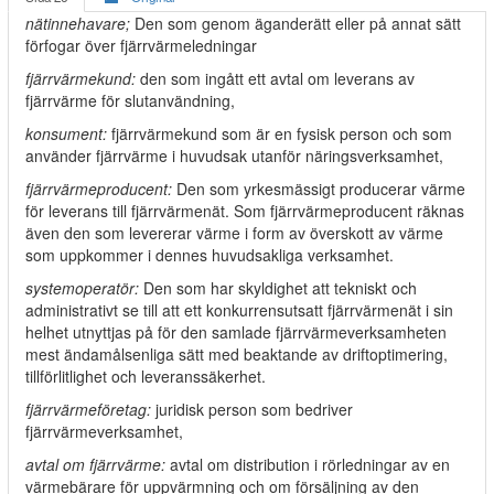
nätinnehavare;
Den som genom äganderätt eller på annat sätt
förfogar över fjärrvärmeledningar
fjärrvärmekund:
den som ingått ett avtal om leverans av
fjärrvärme för slutanvändning,
konsument:
fjärrvärmekund som är en fysisk person och som
använder fjärrvärme i huvudsak utanför näringsverksamhet,
fjärrvärmeproducent:
Den som yrkesmässigt producerar värme
för leverans till fjärrvärmenät. Som fjärrvärmeproducent räknas
även den som levererar värme i form av överskott av värme
som uppkommer i dennes huvudsakliga verksamhet.
systemoperatör:
Den som har skyldighet att tekniskt och
administrativt se till att ett konkurrensutsatt fjärrvärmenät i sin
helhet utnyttjas på för den samlade fjärrvärmeverksamheten
mest ändamålsenliga sätt med beaktande av driftoptimering,
tillförlitlighet och leveranssäkerhet.
fjärrvärmeföretag:
juridisk person som bedriver
fjärrvärmeverksamhet,
avtal om fjärrvärme:
avtal om distribution i rörledningar av en
värmebärare för uppvärmning och om försäljning av den