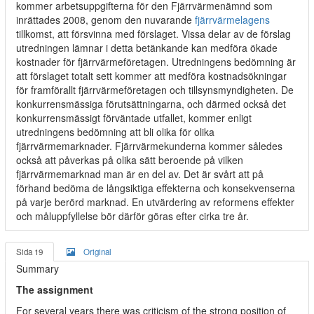
kommer arbetsuppgifterna för den Fjärrvärmenämnd som
inrättades 2008, genom den nuvarande
fjärrvärmelagens
tillkomst, att försvinna med förslaget. Vissa delar av de förslag
utredningen lämnar i detta betänkande kan medföra ökade
kostnader för fjärrvärmeföretagen. Utredningens bedömning är
att förslaget totalt sett kommer att medföra kostnadsökningar
för framförallt fjärrvärmeföretagen och tillsynsmyndigheten. De
konkurrensmässiga förutsättningarna, och därmed också det
konkurrensmässigt förväntade utfallet, kommer enligt
utredningens bedömning att bli olika för olika
fjärrvärmemarknader. Fjärrvärmekunderna kommer således
också att påverkas på olika sätt beroende på vilken
fjärrvärmemarknad man är en del av. Det är svårt att på
förhand bedöma de långsiktiga effekterna och konsekvenserna
på varje berörd marknad. En utvärdering av reformens effekter
och måluppfyllelse bör därför göras efter cirka tre år.
Sida 19
Original
Summary
The assignment
For several years there was criticism of the strong position of