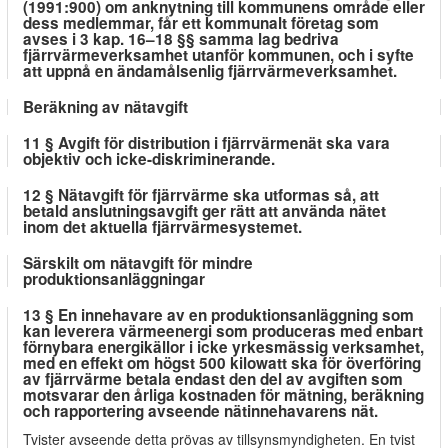
(1991:900) om anknytning till kommunens område eller
dess medlemmar, får ett kommunalt företag som
avses i 3 kap. 16–18 §§ samma lag bedriva
fjärrvärmeverksamhet utanför kommunen, och i syfte
att uppnå en ändamålsenlig fjärrvärmeverksamhet.
Beräkning av nätavgift
11 § Avgift för distribution i fjärrvärmenät ska vara
objektiv och icke-diskriminerande.
12 § Nätavgift för fjärrvärme ska utformas så, att
betald anslutningsavgift ger rätt att använda nätet
inom det aktuella fjärrvärmesystemet.
Särskilt om nätavgift för mindre
produktionsanläggningar
13 § En innehavare av en produktionsanläggning som
kan leverera värmeenergi som produceras med enbart
förnybara energikällor i icke yrkesmässig verksamhet,
med en effekt om högst 500 kilowatt ska för överföring
av fjärrvärme betala endast den del av avgiften som
motsvarar den årliga kostnaden för mätning, beräkning
och rapportering avseende nätinnehavarens nät.
Tvister avseende detta prövas av tillsynsmyndigheten. En tvist