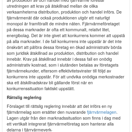
av produktion av och handel med fjärrvärme föreslår
utredningen att krav på åtskillnad mellan de olika
verksamheterna distribution, produktion och handel införs. De
fjärrvärmenät där också produktionen utgör ett naturligt
monopol är framförallt de mindre näten. Fjärrvärmeföretaget
på dessa marknader är ofta ett kommunalt, relativt litet,
energibolag. Det är inte givet att konkurrens kommer att uppstå
på alla marknader. I de fall konkurrens inte uppstår är det inte
önskvärt att påföra dessa företag en ökad administrativ börda
som juridisk åtskillnad av produktion, distribution och handel
innebär. Krav på åtskillnad innebär i dessa fall en onödig
administrativ kostnad, som i slutänden betalas av företagets
fjärrvärmekunder, eftersom effektivitetsvinster till följd av
konkurrens inte uppstår. För att undvika onödiga merkostnader
ska ett åtskillnadskrav bli gällande först när en
konkurrenssituation faktiskt uppstått.
Rättslig reglering
Förslaget till rättslig reglering innebär att det införs en ny
fjärrvärmelag som ersätter den nuvarande
fjärrvärmelagen
.
Lagen utgår från den marknadssituation som finns i dag med
ett vertikalt integrerat fjärrvärmeföretag som hanterar alla
delarna i fjärrvärmeverk-