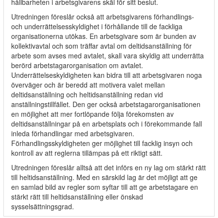
hållbarheten i arbetsgivarens skäl för sitt beslut.
Utredningen föreslår också att arbetsgivarens förhandlings-
och underrättelsesskyldighet i förhållande till de fackliga
organisationerna utökas. En arbetsgivare som är bunden av
kollektivavtal och som träffar avtal om deltidsanställning för
arbete som avses med avtalet, skall vara skyldig att underrätta
berörd arbetstagarorganisation om avtalet.
Underrättelseskyldigheten kan bidra till att arbetsgivaren noga
överväger och är beredd att motivera valet mellan
deltidsanställning och heltidsanställning redan vid
anställningstillfället. Den ger också arbetstagarorganisationen
en möjlighet att mer fortlöpande följa förekomsten av
deltidsanställningar på en arbetsplats och i förekommande fall
inleda förhandlingar med arbetsgivaren.
Förhandlingsskyldigheten ger möjlighet till facklig insyn och
kontroll av att reglerna tillämpas på ett riktigt sätt.
Utredningen föreslår alltså att det införs en ny lag om stärkt rätt
till heltidsanställning. Med en särskild lag är det möjligt att ge
en samlad bild av regler som syftar till att ge arbetstagare en
stärkt rätt till heltidsanställning eller önskad
sysselsättningsgrad.