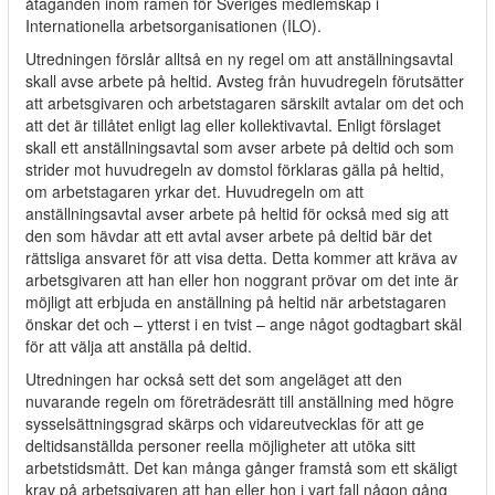
åtaganden inom ramen för Sveriges medlemskap i
Internationella arbetsorganisationen (ILO).
Utredningen förslår alltså en ny regel om att anställningsavtal
skall avse arbete på heltid. Avsteg från huvudregeln förutsätter
att arbetsgivaren och arbetstagaren särskilt avtalar om det och
att det är tillåtet enligt lag eller kollektivavtal. Enligt förslaget
skall ett anställningsavtal som avser arbete på deltid och som
strider mot huvudregeln av domstol förklaras gälla på heltid,
om arbetstagaren yrkar det. Huvudregeln om att
anställningsavtal avser arbete på heltid för också med sig att
den som hävdar att ett avtal avser arbete på deltid bär det
rättsliga ansvaret för att visa detta. Detta kommer att kräva av
arbetsgivaren att han eller hon noggrant prövar om det inte är
möjligt att erbjuda en anställning på heltid när arbetstagaren
önskar det och – ytterst i en tvist – ange något godtagbart skäl
för att välja att anställa på deltid.
Utredningen har också sett det som angeläget att den
nuvarande regeln om företrädesrätt till anställning med högre
sysselsättningsgrad skärps och vidareutvecklas för att ge
deltidsanställda personer reella möjligheter att utöka sitt
arbetstidsmått. Det kan många gånger framstå som ett skäligt
krav på arbetsgivaren att han eller hon i vart fall någon gång