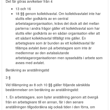
Det får göras avvikelser från 4
13 och 16
18 §§ genom kollektivavtal. Om kollektivavtalet inte har
slutits eller godkänts av en central
arbetstagarorganisation, krävs det dock att det mellan
parterna i andra frågor gäller ett kollektivavtal som har
slutits eller godkänts av en sådan organisation eller att
ett sådant kollektivavtal tillfälligt inte gäller. En
arbetsgivare som är bunden av ett kollektivavtal får
tillämpa avtalet även på arbetstagare som inte är
medlemmar av den avtalsslutande
arbetstagarorganisationen men sysselsätts i arbete som
avses med avtalet.
Beräkning av anställningstid
3 §
Vid tillämpning av 8 och 10 §§ gäller följande särskilda
bestämmelser om beräkning av anställningstid:
1. En arbetstagare, som byter anställning genom att övergå
från en arbetsgivare till en annan, får i den senare
anställningen tillgodoräkna sig också tiden i den förra, om