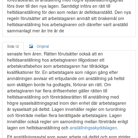
förs över till den nya lagen. Samtidigt införs en rätt till
heltidsanställning för den som redan är deltidsanställd. Den nya
regeln förutsätter att arbetstagaren anmält sitt önskemål om
heltidsanställning hos arbetsgivaren och därefter varit anställd
sammanlagt mer än tre år de
Sida 12
Original
senaste fem åren. Rätten förutsätter också att en
heltidsanställning hos arbetsgivaren tillgodoser ett
arbetskraftsbehov som arbetstagaren har tillräckliga
kvalifikationer för. En arbetstagare som någon gång efter
anmälningen avvisar ett erbjudande om anställning på heltid
som skäligen borde ha godtagits, förlorar sin rätt. Om
arbetsgivaren har flera driftsenheter gäller rätten till
heltidsanställning och företrädesrätten till anställning med
högre sysselsättningsgrad inom den enhet där arbetstagaren
är sysselsatt på deltid. Lagen innehåller regler om turordning
och företräde mellan flera berättigade arbetstagare. Lagen
innehåller också regler om samordning mellan företräde enligt
lagen om heltidsanställning och
anställningsskyddslagen
.
Ett anställningsavtal som avser arbete på deltid och som strider