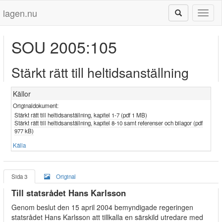
lagen.nu
Toggl
naviga
SOU 2005:105
Stärkt rätt till heltidsanställning
Källor
Originaldokument:
Stärkt rätt till heltidsanställning, kapitel 1-7 (pdf 1 MB)
Stärkt rätt till heltidsanställning, kapitel 8-10 samt referenser och bilagor (pdf
977 kB)
Källa
Sida 3
Original
Till statsrådet Hans Karlsson
Genom beslut den 15 april 2004 bemyndigade regeringen
statsrådet Hans Karlsson att tillkalla en särskild utredare med