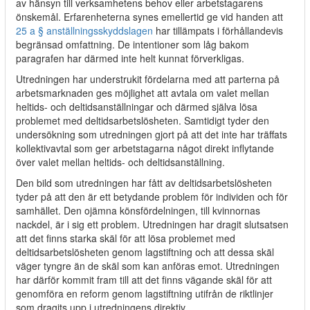
av hänsyn till verksamhetens behov eller arbetstagarens
önskemål. Erfarenheterna synes emellertid ge vid handen att
25 a § anställningsskyddslagen
har tillämpats i förhållandevis
begränsad omfattning. De intentioner som låg bakom
paragrafen har därmed inte helt kunnat förverkligas.
Utredningen har understrukit fördelarna med att parterna på
arbetsmarknaden ges möjlighet att avtala om valet mellan
heltids- och deltidsanställningar och därmed själva lösa
problemet med deltidsarbetslösheten. Samtidigt tyder den
undersökning som utredningen gjort på att det inte har träffats
kollektivavtal som ger arbetstagarna något direkt inflytande
över valet mellan heltids- och deltidsanställning.
Den bild som utredningen har fått av deltidsarbetslösheten
tyder på att den är ett betydande problem för individen och för
samhället. Den ojämna könsfördelningen, till kvinnornas
nackdel, är i sig ett problem. Utredningen har dragit slutsatsen
att det finns starka skäl för att lösa problemet med
deltidsarbetslösheten genom lagstiftning och att dessa skäl
väger tyngre än de skäl som kan anföras emot. Utredningen
har därför kommit fram till att det finns vägande skäl för att
genomföra en reform genom lagstiftning utifrån de riktlinjer
som dragits upp i utredningens direktiv.