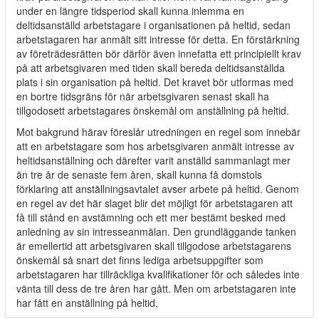
under en längre tidsperiod skall kunna inlemma en
deltidsanställd arbetstagare i organisationen på heltid, sedan
arbetstagaren har anmält sitt intresse för detta. En förstärkning
av företrädesrätten bör därför även innefatta ett principiellt krav
på att arbetsgivaren med tiden skall bereda deltidsanställda
plats i sin organisation på heltid. Det kravet bör utformas med
en bortre tidsgräns för när arbetsgivaren senast skall ha
tillgodosett arbetstagares önskemål om anställning på heltid.
Mot bakgrund härav föreslår utredningen en regel som innebär
att en arbetstagare som hos arbetsgivaren anmält intresse av
heltidsanställning och därefter varit anställd sammanlagt mer
än tre år de senaste fem åren, skall kunna få domstols
förklaring att anställningsavtalet avser arbete på heltid. Genom
en regel av det här slaget blir det möjligt för arbetstagaren att
få till stånd en avstämning och ett mer bestämt besked med
anledning av sin intresseanmälan. Den grundläggande tanken
är emellertid att arbetsgivaren skall tillgodose arbetstagarens
önskemål så snart det finns lediga arbetsuppgifter som
arbetstagaren har tillräckliga kvalifikationer för och således inte
vänta till dess de tre åren har gått. Men om arbetstagaren inte
har fått en anställning på heltid,