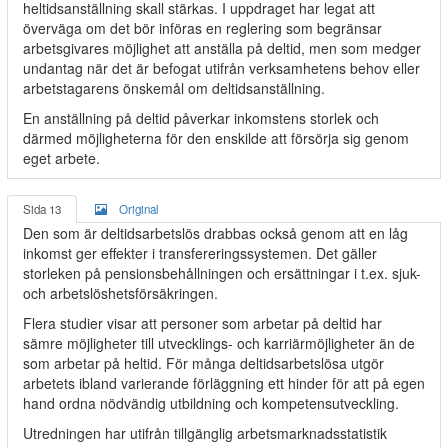
heltidsanställning skall stärkas. I uppdraget har legat att
överväga om det bör införas en reglering som begränsar
arbetsgivares möjlighet att anställa på deltid, men som medger
undantag när det är befogat utifrån verksamhetens behov eller
arbetstagarens önskemål om deltidsanställning.
En anställning på deltid påverkar inkomstens storlek och
därmed möjligheterna för den enskilde att försörja sig genom
eget arbete.
Sida 13
Original
Den som är deltidsarbetslös drabbas också genom att en låg
inkomst ger effekter i transfereringssystemen. Det gäller
storleken på pensionsbehållningen och ersättningar i t.ex. sjuk-
och arbetslöshetsförsäkringen.
Flera studier visar att personer som arbetar på deltid har
sämre möjligheter till utvecklings- och karriärmöjligheter än de
som arbetar på heltid. För många deltidsarbetslösa utgör
arbetets ibland varierande förläggning ett hinder för att på egen
hand ordna nödvändig utbildning och kompetensutveckling.
Utredningen har utifrån tillgänglig arbetsmarknadsstatistik