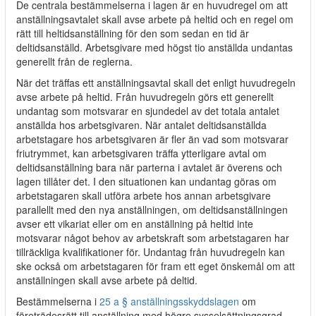
De centrala bestämmelserna i lagen är en huvudregel om att
anställningsavtalet skall avse arbete på heltid och en regel om
rätt till heltidsanställning för den som sedan en tid är
deltidsanställd. Arbetsgivare med högst tio anställda undantas
generellt från de reglerna.
När det träffas ett anställningsavtal skall det enligt huvudregeln
avse arbete på heltid. Från huvudregeln görs ett generellt
undantag som motsvarar en sjundedel av det totala antalet
anställda hos arbetsgivaren. När antalet deltidsanställda
arbetstagare hos arbetsgivaren är fler än vad som motsvarar
friutrymmet, kan arbetsgivaren träffa ytterligare avtal om
deltidsanställning bara när parterna i avtalet är överens och
lagen tillåter det. I den situationen kan undantag göras om
arbetstagaren skall utföra arbete hos annan arbetsgivare
parallellt med den nya anställningen, om deltidsanställningen
avser ett vikariat eller om en anställning på heltid inte
motsvarar något behov av arbetskraft som arbetstagaren har
tillräckliga kvalifikationer för. Undantag från huvudregeln kan
ske också om arbetstagaren för fram ett eget önskemål om att
anställningen skall avse arbete på deltid.
Bestämmelserna i
25 a § anställningsskyddslagen
om
företrädesrätt till anställning med högre sysselsättningsgrad