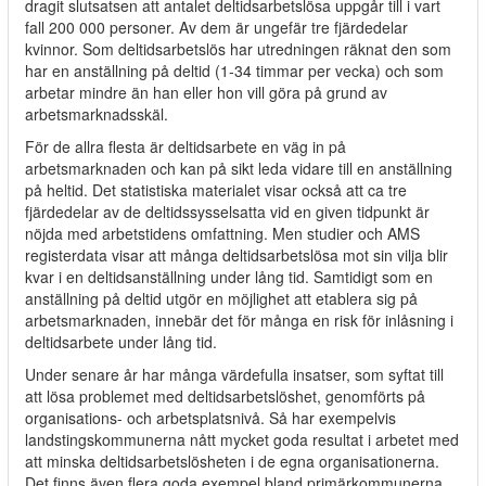
dragit slutsatsen att antalet deltidsarbetslösa uppgår till i vart
fall 200 000 personer. Av dem är ungefär tre fjärdedelar
kvinnor. Som deltidsarbetslös har utredningen räknat den som
har en anställning på deltid (1-34 timmar per vecka) och som
arbetar mindre än han eller hon vill göra på grund av
arbetsmarknadsskäl.
För de allra flesta är deltidsarbete en väg in på
arbetsmarknaden och kan på sikt leda vidare till en anställning
på heltid. Det statistiska materialet visar också att ca tre
fjärdedelar av de deltidssysselsatta vid en given tidpunkt är
nöjda med arbetstidens omfattning. Men studier och AMS
registerdata visar att många deltidsarbetslösa mot sin vilja blir
kvar i en deltidsanställning under lång tid. Samtidigt som en
anställning på deltid utgör en möjlighet att etablera sig på
arbetsmarknaden, innebär det för många en risk för inlåsning i
deltidsarbete under lång tid.
Under senare år har många värdefulla insatser, som syftat till
att lösa problemet med deltidsarbetslöshet, genomförts på
organisations- och arbetsplatsnivå. Så har exempelvis
landstingskommunerna nått mycket goda resultat i arbetet med
att minska deltidsarbetslösheten i de egna organisationerna.
Det finns även flera goda exempel bland primärkommunerna,