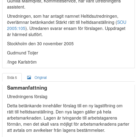
Gunilla Malmqvist, Kommittéservice, har varit utredningens
assistent.
Utredningen, som har antagit namnet Heltidsutredningen,
överlämnar betänkandet Stärkt rätt till heltidsanställning (
SOU
2005:105
). Utredaren svarar ensam för förslagen. Uppdraget
är härmed slutfört.
Stockholm den 30 november 2005
Gudmund Toijer
/Inge Karlström
Sida 5
Original
Sammanfattning
Utredningens förslag
Detta betänkande innehåller förslag till en ny lagstiftning om
rätt till heltidsanställning. Den nya lagen gäller på hela
arbetsmarknaden. Lagen är tvingande till arbetstagarens
förmån, men det skall vara möjligt för arbetsmarknadens parter
att avtala om avvikelser från lagens bestämmelser.