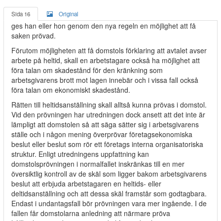
Sida 16
Original
ges han eller hon genom den nya regeln en möjlighet att få
saken prövad.
Förutom möjligheten att få domstols förklaring att avtalet avser
arbete på heltid, skall en arbetstagare också ha möjlighet att
föra talan om skadestånd för den kränkning som
arbetsgivarens brott mot lagen innebär och i vissa fall också
föra talan om ekonomiskt skadestånd.
Rätten till heltidsanställning skall alltså kunna prövas i domstol.
Vid den prövningen har utredningen dock ansett att det inte är
lämpligt att domstolen så att säga sätter sig i arbetsgivarens
ställe och i någon mening överprövar företagsekonomiska
beslut eller beslut som rör ett företags interna organisatoriska
struktur. Enligt utredningens uppfattning kan
domstolsprövningen i normalfallet inskränkas till en mer
översiktlig kontroll av de skäl som ligger bakom arbetsgivarens
beslut att erbjuda arbetstagaren en heltids- eller
deltidsanställning och att dessa skäl framstår som godtagbara.
Endast i undantagsfall bör prövningen vara mer ingående. I de
fallen får domstolarna anledning att närmare pröva