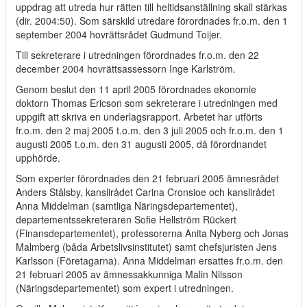
uppdrag att utreda hur rätten till heltidsanställning skall stärkas
(dir. 2004:50). Som särskild utredare förordnades fr.o.m. den 1
september 2004 hovrättsrådet Gudmund Toijer.
Till sekreterare i utredningen förordnades fr.o.m. den 22
december 2004 hovrättsassessorn Inge Karlström.
Genom beslut den 11 april 2005 förordnades ekonomie
doktorn Thomas Ericson som sekreterare i utredningen med
uppgift att skriva en underlagsrapport. Arbetet har utförts
fr.o.m. den 2 maj 2005 t.o.m. den 3 juli 2005 och fr.o.m. den 1
augusti 2005 t.o.m. den 31 augusti 2005, då förordnandet
upphörde.
Som experter förordnades den 21 februari 2005 ämnesrådet
Anders Stålsby, kanslirådet Carina Cronsioe och kanslirådet
Anna Middelman (samtliga Näringsdepartementet),
departementssekreteraren Sofie Hellström Rückert
(Finansdepartementet), professorerna Anita Nyberg och Jonas
Malmberg (båda Arbetslivsinstitutet) samt chefsjuristen Jens
Karlsson (Företagarna). Anna Middelman ersattes fr.o.m. den
21 februari 2005 av ämnessakkunniga Malin Nilsson
(Näringsdepartementet) som expert i utredningen.