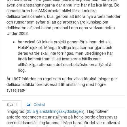
även om ansträngningarna där ännu inte har nått lika långt. De
senaste åren har AMS arbetat aktivt för att minska
deltidsarbetslösheten, bl.a. genom att införa nya arbetsmetoder
och rutiner som syftar till att ge arbetsgivare kunskap om
deltidsarbetslöshet bland personal i den egna verksamheten.
Under 2002
har också 63 lokala projekt genomförts inom det s.k.
HelaProjektet. Många frivilliga insatser har gjorts och
deras värde skall inte förringas, men utredningen har
ändå kommit fram till att insatserna hittills varit
otillräckliga eftersom deltidsarbetslösheten alltjämt är
hög.
År 1997 infördes en regel som under vissa förutsättningar ger
deltidsanställda företrädesrätt till anställning med högre
sysselsätt-
Sida 14
Original
ningsgrad (
25 a § anställningsskyddslagen
). I lagmotiven
anförde regeringen att anställning på heltid borde eftersträvas
och deltidsanställning komma i fråga bara när det var motiverat