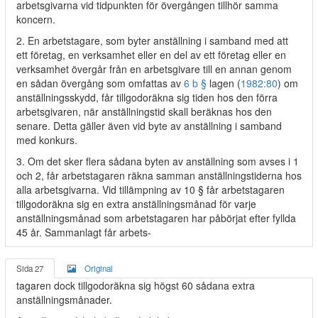
arbetsgivarna vid tidpunkten för övergången tillhör samma
koncern.
2. En arbetstagare, som byter anställning i samband med att
ett företag, en verksamhet eller en del av ett företag eller en
verksamhet övergår från en arbetsgivare till en annan genom
en sådan övergång som omfattas av
6 b §
lagen (
1982:80
) om
anställningsskydd, får tillgodoräkna sig tiden hos den förra
arbetsgivaren, när anställningstid skall beräknas hos den
senare. Detta gäller även vid byte av anställning i samband
med konkurs.
3. Om det sker flera sådana byten av anställning som avses i 1
och 2, får arbetstagaren räkna samman anställningstiderna hos
alla arbetsgivarna. Vid tillämpning av 10 § får arbetstagaren
tillgodoräkna sig en extra anställningsmånad för varje
anställningsmånad som arbetstagaren har påbörjat efter fyllda
45 år. Sammanlagt får arbets-
Sida 27
Original
tagaren dock tillgodoräkna sig högst 60 sådana extra
anställningsmånader.