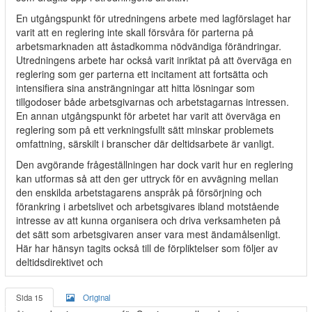
En utgångspunkt för utredningens arbete med lagförslaget har
varit att en reglering inte skall försvåra för parterna på
arbetsmarknaden att åstadkomma nödvändiga förändringar.
Utredningens arbete har också varit inriktat på att överväga en
reglering som ger parterna ett incitament att fortsätta och
intensifiera sina ansträngningar att hitta lösningar som
tillgodoser både arbetsgivarnas och arbetstagarnas intressen.
En annan utgångspunkt för arbetet har varit att överväga en
reglering som på ett verkningsfullt sätt minskar problemets
omfattning, särskilt i branscher där deltidsarbete är vanligt.
Den avgörande frågeställningen har dock varit hur en reglering
kan utformas så att den ger uttryck för en avvägning mellan
den enskilda arbetstagarens anspråk på försörjning och
förankring i arbetslivet och arbetsgivares ibland motstående
intresse av att kunna organisera och driva verksamheten på
det sätt som arbetsgivaren anser vara mest ändamålsenligt.
Här har hänsyn tagits också till de förpliktelser som följer av
deltidsdirektivet och
Sida 15
Original