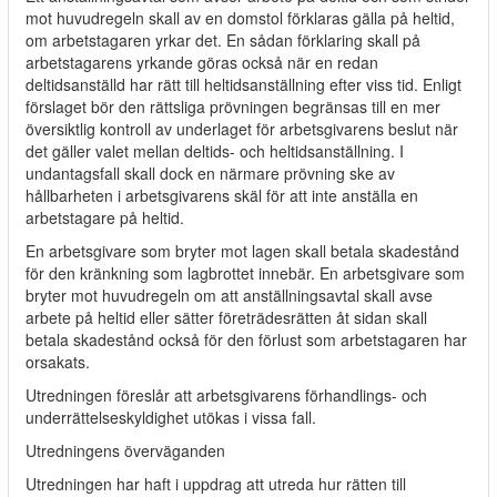
mot huvudregeln skall av en domstol förklaras gälla på heltid,
om arbetstagaren yrkar det. En sådan förklaring skall på
arbetstagarens yrkande göras också när en redan
deltidsanställd har rätt till heltidsanställning efter viss tid. Enligt
förslaget bör den rättsliga prövningen begränsas till en mer
översiktlig kontroll av underlaget för arbetsgivarens beslut när
det gäller valet mellan deltids- och heltidsanställning. I
undantagsfall skall dock en närmare prövning ske av
hållbarheten i arbetsgivarens skäl för att inte anställa en
arbetstagare på heltid.
En arbetsgivare som bryter mot lagen skall betala skadestånd
för den kränkning som lagbrottet innebär. En arbetsgivare som
bryter mot huvudregeln om att anställningsavtal skall avse
arbete på heltid eller sätter företrädesrätten åt sidan skall
betala skadestånd också för den förlust som arbetstagaren har
orsakats.
Utredningen föreslår att arbetsgivarens förhandlings- och
underrättelseskyldighet utökas i vissa fall.
Utredningens överväganden
Utredningen har haft i uppdrag att utreda hur rätten till