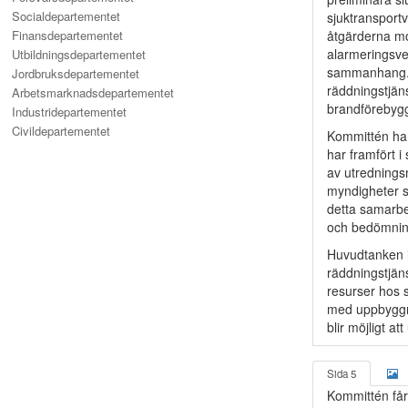
Socialdepartementet
sjuktransport
Finansdepartementet
åtgärderna mo
alarmeringsve
Utbildningsdepartementet
sammanhang. K
Jordbruksdepartementet
räddningstjän
Arbetsmarknadsdepartementet
brandförebyg
Industridepartementet
Civildepartementet
Kommittén har
har framfört i
av utredningsm
myndigheter s
detta samarbet
och bedömnin
Huvudtanken i 
räddningstjän
resurser hos 
med uppbyggna
blir möjligt a
Sida 5
Kommittén får