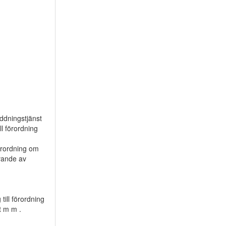
äddningstjänst
ll förordning
örordning om
ävande av
 till förordning
t m m .