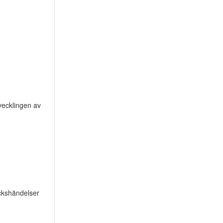
vecklingen av
yckshändelser