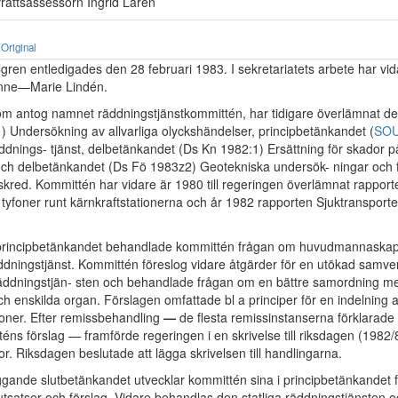
vrättsassessorn Ingrid Larén
Original
gren entledigades den 28 februari 1983. I sekretariatets arbete har vid
Anne—Marie Lindén.
m antog namnet räddningstjänstkommittén, har tidigare överlämnat d
) Undersökning av allvarliga olyckshändelser, principbetänkandet (
SOU
ddnings- tjänst, delbetänkandet (Ds Kn 1982:1) Ersättning för skador 
och delbetänkandet (Ds Fö 1983z2) Geotekniska undersök- ningar och
skred. Kommittén har vidare är 1980 till regeringen överlämnat rappor
yfoner runt kärnkraftstationerna och år 1982 rapporten Sjuktransporte
e principbetänkandet behandlade kommittén frågan om huvudmannaskap
ddningstjänst. Kommittén föreslog vidare åtgärder för en utökad samve
ddningstjän- sten och behandlade frågan om en bättre samordning mell
 enskilda organ. Förslagen omfattade bl a principer för en indelning a
oner. Efter remissbehandling
—
de flesta remissinstanserna förklarade
téns förslag
—
framförde regeringen i en skrivelse till riksdagen (1982/
r. Riksdagen beslutade att lägga skrivelsen till handlingarna.
liggande slutbetänkandet utvecklar kommittén sina i principbetänkandet
utsatser och förslag. Vidare behandlas den statliga räddningstjänsten 