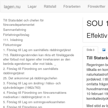
lagen.nu
Lagar
Rättsfall
Förarbeten
Föreskrifter
SOU 1
Till Statsrådet och chefen för
försvarsdepartementet
Sammanfattning
Effekti
Författningsförslag
111. Inledning
Förkortningar
1. Förslag till Lag om samhällets räddningstjänst
Sida 3
715. Räddningsnämnden kan rikta ett föreläggande
Till Statsr
eller förbud mot ägaren eller innehavaren av den
berörda egendomen. eller mot båda. _
Regeringen b
2. Förslag till Förordning om samhällets
tillkalla en 
räddningstjänst
naturkatastro
25. Det ankommer på räddningschefen
jordskred. I t
3. Förslag till Lag om ändring i hälso- och
omfatta frågo
sjukvårdslagen (1982z763)
huvudmannaska
4. Förslag till Förordning om försvarsmaktens
10 februari 19
medverkan i räddningstjänst m m
kemikalieolyc
5. Förslag till Lag om sotningsverksamheten
Med stöd av b
6. Förslag till Förordning om