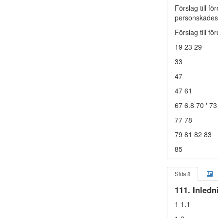
Förslag till f
personskade
Förslag till f
19 23 29
33
47
47 61
67 6.8 70
'
73
77 78
79 81 82 83
85
Sida 8
111. Inledn
1 1.1