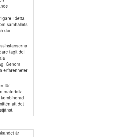
ande
igare i detta
 om samhällets
ch den
issinstanserna
are tagit del
ala
etag. Genom
la erfarenheter
er för
m materiella
, kombinerad
ttén att det
stjänst.
nkandet är