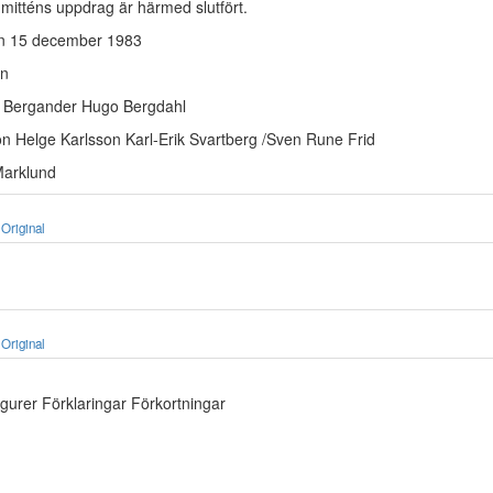
mmitténs uppdrag är härmed slutfört.
n 15 december 1983
on
lly Bergander Hugo Bergdahl
 Helge Karlsson Karl-Erik Svartberg /Sven Rune Frid
Marklund
Original
Original
igurer Förklaringar Förkortningar