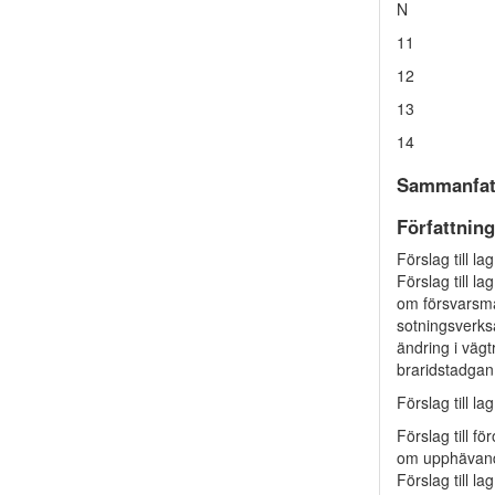
N
11
12
13
14
Sammanfat
Författnin
Förslag till l
Förslag till la
om försvarsmak
sotningsverks
ändring i vägt
braridstadgan
Förslag till l
Förslag till fö
om upphävande
Förslag till l