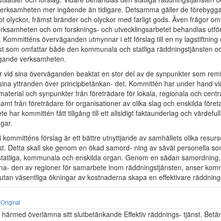
verksamheten mer ingående än tidigare. Detsamma gäller de förebygg
t olyckor, främst bränder och olyckor med farligt gods. Även frågor om
rksamheten och om forsknings- och utvecklingsarbetet behandlas utförl
ommitténs överväganden utmynnar i ett förslag till en ny lagstiftning
st som omfattar både den kommunala och statliga räddningstjänsten o
gande verksamheten.
 vid sina överväganden beaktat en stor del av de synpunkter som rem
 sina yttranden över principbetänkan- det. Kommittén har under hand vid
aterial och synpunkter från företrädare för lokala, regionala och centr
amt från företrädare för organisationer av olika slag och enskilda för
e har kommittén fått tillgång till ett allsidigt faktaunderlag och värdeful
gar.
kommitténs förslag är ett bättre utnyttjande av samhällets olika resurs
st. Detta skall ske genom en ökad samord- ning av såväl personella so
statliga, kommunala och enskilda organ. Genom en sådan samordning
- den av regioner för samarbete inom räddningstjänsten, anser kommi
tt utan väsentliga ökningar av kostnaderna skapa en effektivare räddning
Original
 härmed överlämna sitt slutbetänkande Effektiv räddnings- tjänst. Betä