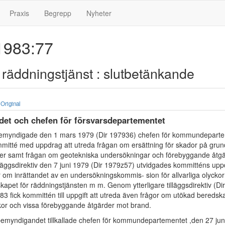
Praxis
Begrepp
Nyheter
983:77
v räddningstjänst : slutbetänkande
Original
ådet och chefen för försvarsdepartementet
emyndigade den 1 mars 1979 (Dir 197936) chefen för kommundeparte
kommitté med uppdrag att utreda frågan om ersättning för skador på grun
fer samt frågan om geotekniska undersökningar och förebyggande åtg
illäggsdirektiv den 7 juni 1979 (Dir 1979z57) utvidgades kommitténs uppdr
r om inrättandet av en undersökningskommis- sion för allvarliga olycko
pet för räddningstjänsten m m. Genom ytterligare tilläggsdirektiv (Di
83 fick kommittén till uppgift att utreda även frågor om utökad bereds
kor och vissa förebyggande åtgärder mot brand.
emyndigandet tillkallade chefen för kommundepartementet ,den 27 ju