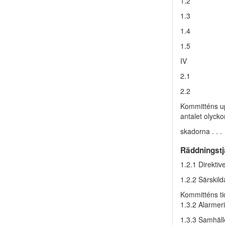
1.2
1.3
1.4
1.5
IV
2.1
2.2
Kommitténs up
antalet olycko
skadorna . . .
Räddningst
1.2.1 Direktiv
1.2.2 Särskil
Kommitténs ti
1.3.2 Alarmer
1.3.3 Samhälle