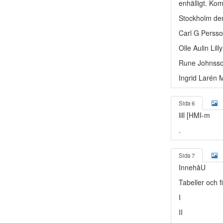
enhälligt. Ko
Stockholm de
Carl G Perss
Olle Aulin Li
Rune Johnsson
Ingrid Larén 
Sida 6
lill [HMI-m
.
Sida 7
InnehåU
Tabeller och f
I
II