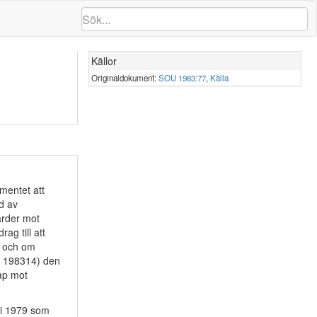
Källor
Originaldokument:
SOU 1983:77
,
Källa
mentet att
d av
ärder mot
ag till att
r och om
r 198314) den
kap mot
ni 1979 som