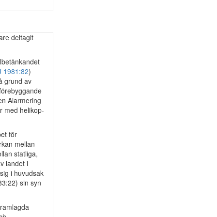
are deltagit
elbetänkandet
 1981:82
)
på grund av
 förebyggande
ten Alarmering
r med helikop-
et för
rkan mellan
an statliga,
v landet i
 sig i huvudsak
83:22) sin syn
 framlagda
och