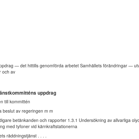
pdrag — det hittills genomförda arbetet Samhällets förändringar — ut
r och av
jänstkommitténs uppdrag
en till kommittén
da beslut av regeringen m m
digare betänkanden och rapporter 1.3.1 Undersökning av allvarliga ol
ing med tyfoner vid kärnkraftstationerna
ts räddningstjänst . . . .