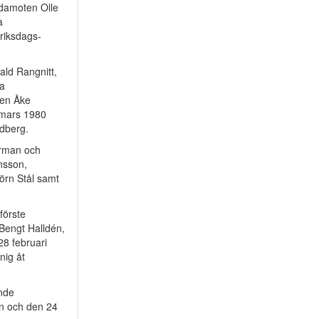
edamoten Olle
a
riksdags-
ld Rangnitt,
ra
fen Åke
 mars 1980
dberg.
urman och
nsson,
örn Stål samt
förste
Bengt Halldén,
28 februari
nig åt
ande
n och den 24