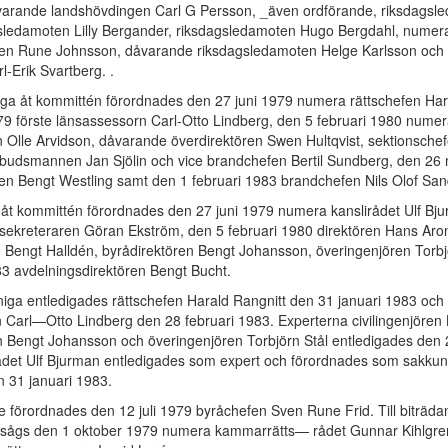
arande landshövdingen Carl G Persson, _även ordförande, riksdagsl
gsledamoten Lilly Bergander, riksdagsledamoten Hugo Bergdahl, numer
 Rune Johnsson, dåvarande riksdagsledamoten Helge Karlsson och 
-Erik Svartberg. .
a åt kommittén förordnades den 27 juni 1979 numera rättschefen Hara
979 förste länsassessorn Carl-Otto Lindberg, den 5 februari 1980 nume
n Olle Arvidson, dåvarande överdirektören Swen Hultqvist, sektionsche
udsmannen Jan Sjölin och vice brandchefen Bertil Sundberg, den 26
 Bengt Westling samt den 1 februari 1983 brandchefen Nils Olof San
åt kommittén förordnades den 27 juni 1979 numera kanslirådet Ulf Bj
ekreteraren Göran Ekström, den 5 februari 1980 direktören Hans Aro
en Bengt Halldén, byrådirektören Bengt Johansson, överingenjören Torbj
3 avdelningsdirektören Bengt Bucht.
iga entledigades rättschefen Harald Rangnitt den 31 januari 1983 och 
 Carl—Otto Lindberg den 28 februari 1983. Experterna civilingenjören 
n Bengt Johansson och överingenjören Torbjörn Stål entledigades den 
ådet Ulf Bjurman entledigades som expert och förordnades som sakkun
 31 januari 1983.
re förordnades den 12 juli 1979 byråchefen Sven Rune Frid. Till biträd
utsågs den 1 oktober 1979 numera kammarrätts— rådet Gunnar Kihlgre