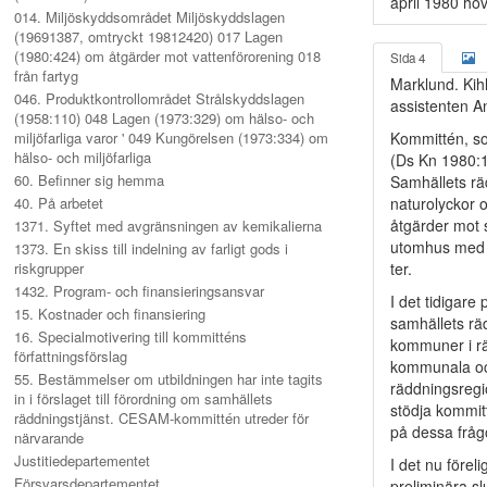
april 1980 ho
014. Miljöskyddsområdet Miljöskyddslagen
(19691387, omtryckt 19812420) 017 Lagen
(1980:424) om åtgärder mot vattenförorening 018
Sida 4
från fartyg
Marklund. Kihl
046. Produktkontrollområdet Strålskyddslagen
assistenten 
(1958:110) 048 Lagen (1973:329) om hälso- och
miljöfarliga varor ' 049 Kungörelsen (1973:334) om
Kommittén, so
hälso- och miljöfarliga
(Ds Kn 1980:1
60. Befinner sig hemma
Samhällets rä
40. På arbetet
naturolyckor 
åtgärder mot 
1371. Syftet med avgränsningen av kemikalierna
utomhus med t
1373. En skiss till indelning av farligt gods i
riskgrupper
ter.
1432. Program- och finansieringsansvar
I det tidigar
15. Kostnader och finansiering
samhällets rä
16. Specialmotivering till kommitténs
kommuner i rä
författningsförslag
kommunala och
55. Bestämmelser om utbildningen har inte tagits
räddningsregi
in i förslaget till förordning om samhällets
stödja kommit
räddningstjänst. CESAM-kommittén utreder för
på dessa frågo
närvarande
Justitiedepartementet
I det nu före
Försvarsdepartementet
preliminära sl