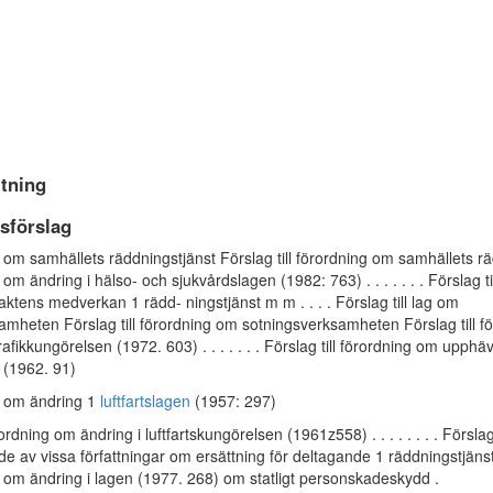
tning
gsförslag
ag om samhällets räddningstjänst Förslag till förordning om samhällets r
g om ändring i hälso- och sjukvårdslagen (1982: 763) . . . . . . . Förslag ti
tens medverkan 1 rädd- ningstjänst m m . . . . Förslag till lag om
amheten Förslag till förordning om sotningsverksamheten Förslag till f
rafikkungörelsen (1972. 603) . . . . . . . Förslag till förordning om upph
 (1962. 91)
ag om ändring 1
luftfartslagen
(1957: 297)
rordning om ändring i luftfartskungörelsen (1961z558) . . . . . . . . Förslag
 av vissa författningar om ersättning för deltagande 1 räddningstjäns
ag om ändring i lagen (1977. 268) om statligt personskadeskydd .