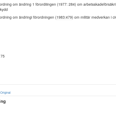
örordning om ändring 1 förordiiingen (1977: 284) om arbetsskadeförsäkrin
skydd
örordning om ändringi förordningen (
1983:479
) om militär medverkan i ci
 75
Original
ing