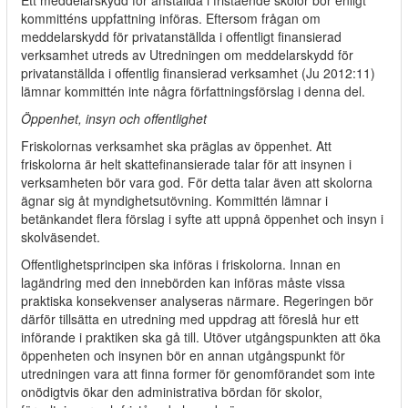
Ett meddelarskydd för anställda i fristående skolor bör enligt
kommitténs uppfattning införas. Eftersom frågan om
meddelarskydd för privatanställda i offentligt finansierad
verksamhet utreds av Utredningen om meddelarskydd för
privatanställda i offentlig finansierad verksamhet (Ju 2012:11)
lämnar kommittén inte några författningsförslag i denna del.
Öppenhet, insyn och offentlighet
Friskolornas verksamhet ska präglas av öppenhet. Att
friskolorna är helt skattefinansierade talar för att insynen i
verksamheten bör vara god. För detta talar även att skolorna
ägnar sig åt myndighetsutövning. Kommittén lämnar i
betänkandet flera förslag i syfte att uppnå öppenhet och insyn i
skolväsendet.
Offentlighetsprincipen ska införas i friskolorna. Innan en
lagändring med den innebörden kan införas måste vissa
praktiska konsekvenser analyseras närmare. Regeringen bör
därför tillsätta en utredning med uppdrag att föreslå hur ett
införande i praktiken ska gå till. Utöver utgångspunkten att öka
öppenheten och insynen bör en annan utgångspunkt för
utredningen vara att finna former för genomförandet som inte
onödigtvis ökar den administrativa bördan för skolor,