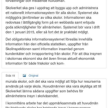
förvaltningar och fristående huvudmän.
Skolverket ska ges i uppdrag att bygga upp och administrera
ett nationellt informationssystem för alla skolor. Systemet ska
möjliggöra jämförelser av olika skolor. Informationen ska
redovisas i lättillgänglig form på en webbsida samt erbjuda
goda sökmöjligheter för allmänheten. Systemet bör vara i drift
den 1 januari 2015, eller så fort det är praktiskt möjligt.
Det obligatoriska informationssystemet föreslås innehålla
information från den officiella statistiken, uppgifter från
Skolinspektionen samt information insamlad genom
kundenkäter och inrapportering från skolor. För att öka insynen
i skolornas ekonomi ska det även finnas aktuell ekonomisk
information för både friskolor och kom-
Sida 19
Original
munala skolor, och det ska vara möjligt att följa hur resurserna
används på varje skola. Huvudmännen ska vara skyldiga att till
Skolverket lämna sådana uppgifter som behövs för
allmänhetens insyn i skolväsendet.
I kommitténs arbete har det uppmärksammats att huvudmän
för fristående skolor har bristande insyn i kommunernas