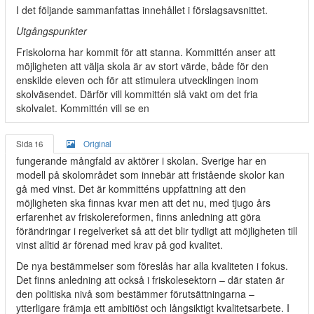
I det följande sammanfattas innehållet i förslagsavsnittet.
Utgångspunkter
Friskolorna har kommit för att stanna. Kommittén anser att
möjligheten att välja skola är av stort värde, både för den
enskilde eleven och för att stimulera utvecklingen inom
skolväsendet. Därför vill kommittén slå vakt om det fria
skolvalet. Kommittén vill se en
Sida 16
Original
fungerande mångfald av aktörer i skolan. Sverige har en
modell på skolområdet som innebär att fristående skolor kan
gå med vinst. Det är kommitténs uppfattning att den
möjligheten ska finnas kvar men att det nu, med tjugo års
erfarenhet av friskolereformen, finns anledning att göra
förändringar i regelverket så att det blir tydligt att möjligheten till
vinst alltid är förenad med krav på god kvalitet.
De nya bestämmelser som föreslås har alla kvaliteten i fokus.
Det finns anledning att också i friskolesektorn – där staten är
den politiska nivå som bestämmer förutsättningarna –
ytterligare främja ett ambitiöst och långsiktigt kvalitetsarbete. I