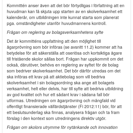
Kommittén anser även att det bör förtydligas i författning att en
huvudman kan få skjuta upp starten av en skolverksamhet ett
kalenderår, om utbildningen inte kunnat starta som planerat
pga. omständigheter utanför huvudmannens kontroll.
Frågan om reglering av bolagsverksamhetens syfte
Det är kommitténs uppfattning att den möjlighet till
ägarprövning som bör införas (se avsnitt 11.2) kommer att ha
betydelse för att säkerställa att oseriösa och kortsiktiga ägare
till fristående skolor sållas bort. Frågan har uppkommit om det
också, därutöver, behövs en reglering av syftet för de bolag
som bedriver skolverksamhet. Det bör därför utredas om det
ska införas ett krav på att aktiebolag som vill bedriva
skolverksamhet i sin bolagsordning ska ange att bolagets
verksamhet, helt eller delvis, har till syfte att bedriva utbildning
av god kvalitet och hur ett sådant krav i sådana fall bör
utformas. Utredningen om ägarprövning och mångfald vid
offentligt finansierade välfärdstjänster (Fi 2012:11) bör, för att
ett beslutsunderlag ska finnas, analysera frågan och ta fram
förslag i den kontext som utredningens direktiv utgör.
Frågan om skolors utrymme för nytänkande och innovation