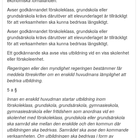
ekonomiska förhållanden.
Avser godkännandet förskoleklass, grundskola eller
grundsärskola krävs därutöver att elevunderlaget är tillräckligt
för att verksamheten ska kunna bedrivas långsiktigt.
Avser godkännandet förskoleklass, grundskola eller
grundsärskola krävs därutöver att elevunderlaget är tillräckligt
för att verksamheten ska kunna bedrivas långsiktigt.
Ett godkännande ska avse viss utbildning vid en viss skolenhet
eller förskoleenhet.
Regeringen eller den myndighet regeringen bestämmer får
meddela föreskrifter om en enskild huvudmans lämplighet att
bedriva utbildning.
5 a §
Innan en enskild huvudman startar utbildning inom
förskoleklass, grundskola, grundsärskola, gymnasieskola,
gymnasiesärskola eller fritidshem som anordnas vid en
skolenhet med förskoleklass, grundskola eller grundsärskola
ska samråd ske mellan den enskilde och den kommun där
utbildningen ska bedrivas. Samrådet ska avse den kommande
verksamheten. Om utbildningen ska bedrivas i form av