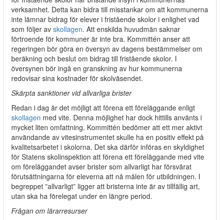
verksamhet. Detta kan bidra till misstankar om att kommunerna
inte lämnar bidrag för elever i fristående skolor i enlighet vad
som följer av
skollagen
. Att enskilda huvudmän saknar
förtroende för kommuner är inte bra. Kommittén anser att
regeringen bör göra en översyn av dagens bestämmelser om
beräkning och beslut om bidrag till fristående skolor. I
översynen bör ingå en granskning av hur kommunerna
redovisar sina kostnader för skolväsendet.
Skärpta sanktioner vid allvarliga brister
Redan i dag är det möjligt att förena ett föreläggande enligt
skollagen
med vite. Denna möjlighet har dock hittills använts i
mycket liten omfattning. Kommittén bedömer att ett mer aktivt
användande av vitesinstrumentet skulle ha en positiv effekt på
kvalitetsarbetet i skolorna. Det ska därför införas en skyldighet
för Statens skolinspektion att förena ett föreläggande med vite
om föreläggandet avser brister som allvarligt har försvårat
förutsättningarna för eleverna att nå målen för utbildningen. I
begreppet ”allvarligt” ligger att bristerna inte är av tillfällig art,
utan ska ha förelegat under en längre period.
Frågan om lärarresurser