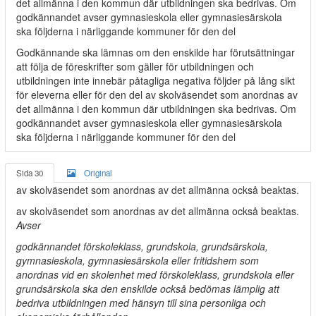
det allmänna i den kommun där utbildningen ska bedrivas. Om
godkännandet avser gymnasieskola eller gymnasiesärskola
ska följderna i närliggande kommuner för den del
Godkännande ska lämnas om den enskilde har förutsättningar
att följa de föreskrifter som gäller för utbildningen och
utbildningen inte innebär påtagliga negativa följder på lång sikt
för eleverna eller för den del av skolväsendet som anordnas av
det allmänna i den kommun där utbildningen ska bedrivas. Om
godkännandet avser gymnasieskola eller gymnasiesärskola
ska följderna i närliggande kommuner för den del
Sida 30
Original
av skolväsendet som anordnas av det allmänna också beaktas.
av skolväsendet som anordnas av det allmänna också beaktas.
Avser
godkännandet förskoleklass, grundskola, grundsärskola,
gymnasieskola, gymnasiesärskola eller fritidshem som
anordnas vid en skolenhet med förskoleklass, grundskola eller
grundsärskola ska den enskilde också bedömas lämplig att
bedriva utbildningen med hänsyn till sina personliga och