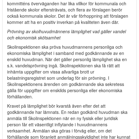
kommitténs överväganden har lika villkor för kommunala och
fristående skolor eftersträvats, och flera av förslagen berör
också kommunala skolor. Det är vår förhoppning att förslagen
kommer att ha en positiv inverkan på kvaliteten även där.
Prövning av skolhuvudmännens lämplighet vad gäller vandel
och ekonomisk skötsamhet
Skolinspektionen ska pröva huvudmannens personliga och
ekonomiska lämplighet i samband med godkännande av en
enskild huvudman. När det gäller personlig lämplighet ska en
s.k. vandelsprövning ingå. Skolinspektionen ska få rätt att
inhämta uppgifter om vissa allvarliga brott ur
belastningsregistret som underlag för sin prövning. I
Skolinspektionens ärenden om godkännande ska sekretess
gälla för uppgifter om enskilds personliga eller ekonomiska
förhållanden.
Kravet på lämplighet bör kvarstå även efter det att
godkännande har lämnats. En redan godkänd huvudman ska
anmäla till Skolinspektionen när en ny fysisk eller juridisk
person får ett väsentligt inflytande i huvudmannens
verksamhet. Anmälan ska göras i förväg eller, om det
förhållande som föranlett anmälningsskyldighet inte har kunnat