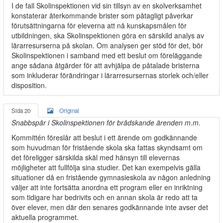
I de fall Skolinspektionen vid sin tillsyn av en skolverksamhet
konstaterar återkommande brister som påtagligt påverkar
förutsättningarna för eleverna att nå kunskapsmålen för
utbildningen, ska Skolinspektionen göra en särskild analys av
lärarresurserna på skolan. Om analysen ger stöd för det, bör
Skolinspektionen i samband med ett beslut om föreläggande
ange sådana åtgärder för att avhjälpa de påtalade bristerna
som inkluderar förändringar i lärarresursernas storlek och/eller
disposition.
Sida 20
Original
Snabbspår i Skolinspektionen för brådskande ärenden m.m.
Kommittén föreslår att beslut i ett ärende om godkännande
som huvudman för fristående skola ska fattas skyndsamt om
det föreligger särskilda skäl med hänsyn till elevernas
möjligheter att fullfölja sina studier. Det kan exempelvis gälla
situationer då en fristående gymnasieskola av någon anledning
väljer att inte fortsätta anordna ett program eller en inriktning
som tidigare har bedrivits och en annan skola är redo att ta
över elever, men där den senares godkännande inte avser det
aktuella programmet.