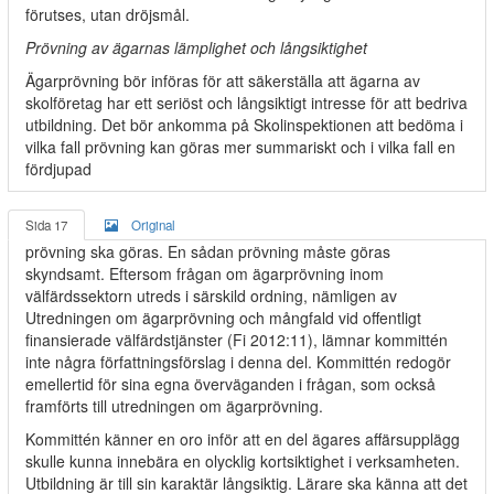
förutses, utan dröjsmål.
Prövning av ägarnas lämplighet och långsiktighet
Ägarprövning bör införas för att säkerställa att ägarna av
skolföretag har ett seriöst och långsiktigt intresse för att bedriva
utbildning. Det bör ankomma på Skolinspektionen att bedöma i
vilka fall prövning kan göras mer summariskt och i vilka fall en
fördjupad
Sida 17
Original
prövning ska göras. En sådan prövning måste göras
skyndsamt. Eftersom frågan om ägarprövning inom
välfärdssektorn utreds i särskild ordning, nämligen av
Utredningen om ägarprövning och mångfald vid offentligt
finansierade välfärdstjänster (Fi 2012:11), lämnar kommittén
inte några författningsförslag i denna del. Kommittén redogör
emellertid för sina egna överväganden i frågan, som också
framförts till utredningen om ägarprövning.
Kommittén känner en oro inför att en del ägares affärsupplägg
skulle kunna innebära en olycklig kortsiktighet i verksamheten.
Utbildning är till sin karaktär långsiktig. Lärare ska känna att det