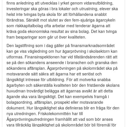
finns anledning att utvecklas i yrket genom vidareutbildning,
investeringar ska göras i bra lokaler och utrustning, elever ska
helst inte tvingas byta skola för att förhållandena snabbt
förändras. Särskilt mot slutet av den fem-sjuåriga ägarcykeln
som riskkapitalbolag ofta arbetar med tenderar ägarna att
kräva goda ekonomiska resultat av sina bolag. Det kan tvinga
fram besparingar som går ut över kvaliteten.
Den lagstiftning som i dag gäller på finansmarknadsområdet
kan ge viss vägledning om hur ägarprövning i skolsektorn kan
utformas. Finansinspektionen har vid tillståndsärenden rätt att
se på den sökandens anseende i branschen och granska den
sökandens affärsplan. Ägarprövningen på skolområdet ska på
motsvarande sätt säkra att ägarna har ett seriöst och
långsiktigt intresse för utbildning. För att motverka snabba
ägarbyten och säkerställa kvaliteten bör den fristående skolans
huvudman trovärdigt belägga att ägarnas avsikt är att detta
ägande ska vara långsiktigt. Det kan exempelvis framgå i
bolagsordning, affärsplan, prospekt eller motsvarande
dokument. Hur långsiktighet ska definieras blir en fråga för den
nya utredningen. Friskolekommittén har till
Ägarprövningsutredningen framhållit att vad som bör anses
vara tillräcklig långsiktighet på skolområdet bör bli föremål för