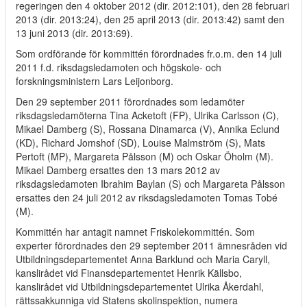
regeringen den 4 oktober 2012 (dir. 2012:101), den 28 februari
2013 (dir. 2013:24), den 25 april 2013 (dir. 2013:42) samt den
13 juni 2013 (dir. 2013:69).
Som ordförande för kommittén förordnades fr.o.m. den 14 juli
2011 f.d. riksdagsledamoten och högskole- och
forskningsministern Lars Leijonborg.
Den 29 september 2011 förordnades som ledamöter
riksdagsledamöterna Tina Acketoft (FP), Ulrika Carlsson (C),
Mikael Damberg (S), Rossana Dinamarca (V), Annika Eclund
(KD), Richard Jomshof (SD), Louise Malmström (S), Mats
Pertoft (MP), Margareta Pålsson (M) och Oskar Öholm (M).
Mikael Damberg ersattes den 13 mars 2012 av
riksdagsledamoten Ibrahim Baylan (S) och Margareta Pålsson
ersattes den 24 juli 2012 av riksdagsledamoten Tomas Tobé
(M).
Kommittén har antagit namnet Friskolekommittén. Som
experter förordnades den 29 september 2011 ämnesråden vid
Utbildningsdepartementet Anna Barklund och Maria Caryll,
kanslirådet vid Finansdepartementet Henrik Källsbo,
kanslirådet vid Utbildningsdepartementet Ulrika Åkerdahl,
rättssakkunniga vid Statens skolinspektion, numera