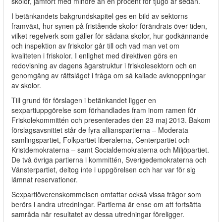
skolor, jämfört med mindre än en procent för tjugo år sedan.
I betänkandets bakgrundskapitel ges en bild av sektorns
framväxt, hur synen på fristående skolor förändrats över tiden,
vilket regelverk som gäller för sådana skolor, hur godkännande
och inspektion av friskolor går till och vad man vet om
kvaliteten i friskolor. I enlighet med direktiven görs en
redovisning av dagens ägarstruktur i friskolesektorn och en
genomgång av rättsläget i fråga om så kallade avknoppningar
av skolor.
Till grund för förslagen i betänkandet ligger en
sexpartiuppgörelse som förhandlades fram inom ramen för
Friskolekommittén och presenterades den 23 maj 2013. Bakom
förslagsavsnittet står de fyra allianspartierna – Moderata
samlingspartiet, Folkpartiet liberalerna, Centerpartiet och
Kristdemokraterna – samt Socialdemokraterna och Miljöpartiet.
De två övriga partierna i kommittén, Sverigedemokraterna och
Vänsterpartiet, deltog inte i uppgörelsen och har var för sig
lämnat reservationer.
Sexpartiöverenskommelsen omfattar också vissa frågor som
berörs i andra utredningar. Partierna är ense om att fortsätta
samråda när resultatet av dessa utredningar föreligger.