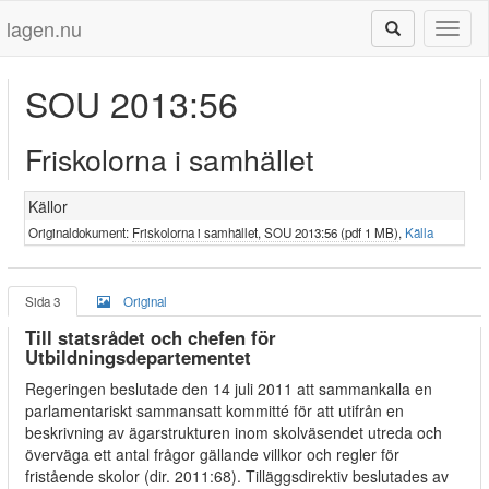
lagen.nu
Toggl
naviga
SOU 2013:56
Friskolorna i samhället
Källor
Originaldokument:
Friskolorna i samhället, SOU 2013:56 (pdf 1 MB)
,
Källa
Sida 3
Original
Till statsrådet och chefen för
Utbildningsdepartementet
Regeringen beslutade den 14 juli 2011 att sammankalla en
parlamentariskt sammansatt kommitté för att utifrån en
beskrivning av ägarstrukturen inom skolväsendet utreda och
överväga ett antal frågor gällande villkor och regler för
fristående skolor (dir. 2011:68). Tilläggsdirektiv beslutades av