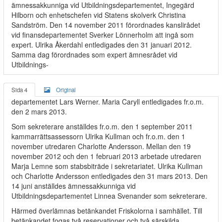
ämnessakkunniga vid Utbildningsdepartementet, Ingegärd
Hilborn och enhetschefen vid Statens skolverk Christina
Sandström. Den 14 november 2011 förordnades kanslirådet
vid finansdepartementet Sverker Lönnerholm att ingå som
expert. Ulrika Åkerdahl entledigades den 31 januari 2012.
Samma dag förordnades som expert ämnesrådet vid
Utbildnings-
Sida 4
Original
departementet Lars Werner. Maria Caryll entledigades fr.o.m.
den 2 mars 2013.
Som sekreterare anställdes fr.o.m. den 1 september 2011
kammarrättsassessorn Ulrika Kullman och fr.o.m. den 1
november utredaren Charlotte Andersson. Mellan den 19
november 2012 och den 1 februari 2013 arbetade utredaren
Marja Lemne som stabsbiträde i sekretariatet. Ulrika Kullman
och Charlotte Andersson entledigades den 31 mars 2013. Den
14 juni anställdes ämnessakkunniga vid
Utbildningsdepartementet Linnea Svenander som sekreterare.
Härmed överlämnas betänkandet Friskolorna i samhället. Till
betänkandet fogas två reservationer och två särskilda