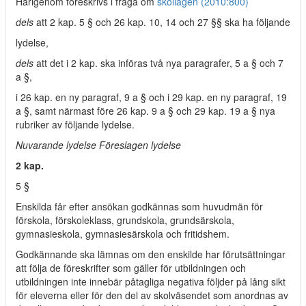
Härigenom föreskrivs i fråga om
skollagen (2010:800)
dels
att 2 kap. 5 § och 26 kap. 10, 14 och 27 §§ ska ha följande
lydelse,
dels
att det i 2 kap. ska införas två nya paragrafer, 5 a § och 7
a §,
i 26 kap. en ny paragraf, 9 a § och i 29 kap. en ny paragraf, 19
a §, samt närmast före 26 kap. 9 a § och 29 kap. 19 a § nya
rubriker av följande lydelse.
Nuvarande lydelse Föreslagen lydelse
2 kap.
5 §
Enskilda får efter ansökan godkännas som huvudmän för
förskola, förskoleklass, grundskola, grundsärskola,
gymnasieskola, gymnasiesärskola och fritidshem.
Godkännande ska lämnas om den enskilde har förutsättningar
att följa de föreskrifter som gäller för utbildningen och
utbildningen inte innebär påtagliga negativa följder på lång sikt
för eleverna eller för den del av skolväsendet som anordnas av