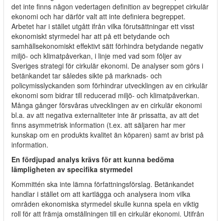
det inte finns någon vedertagen definition av begreppet cirkulär
ekonomi och har därför valt att inte definiera begreppet.
Arbetet har i stället utgått ifrån vilka förutsättningar ett visst
ekonomiskt styrmedel har att på ett betydande och
samhällsekonomiskt effektivt sätt förhindra betydande negativ
miljö- och klimatpåverkan, i linje med vad som följer av
Sveriges strategi för cirkulär ekonomi. De analyser som görs i
betänkandet tar således sikte på marknads- och
policymisslyckanden som förhindrar utvecklingen av en cirkulär
ekonomi som bidrar till reducerad miljö- och klimatpåverkan.
Många gånger försvåras utvecklingen av en cirkulär ekonomi
bl.a. av att negativa externaliteter inte är prissatta, av att det
finns asymmetrisk information (t.ex. att säljaren har mer
kunskap om en produkts kvalitet än köparen) samt av brist på
information.
En fördjupad analys krävs för att kunna bedöma
lämpligheten av specifika styrmedel
Kommittén ska inte lämna författningsförslag. Betänkandet
handlar i stället om att kartlägga och analysera inom vilka
områden ekonomiska styrmedel skulle kunna spela en viktig
roll för att främja omställningen till en cirkulär ekonomi. Utifrån