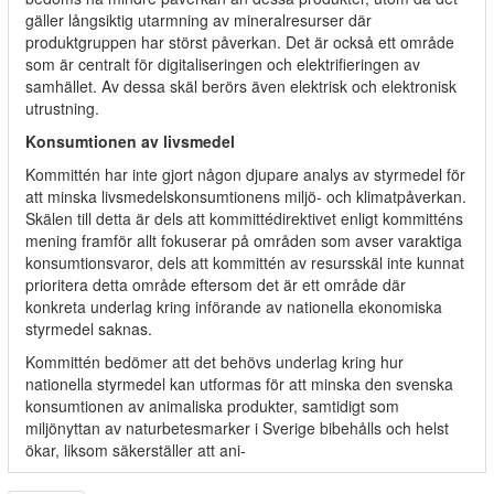
gäller långsiktig utarmning av mineralresurser där
produktgruppen har störst påverkan. Det är också ett område
som är centralt för digitaliseringen och elektrifieringen av
samhället. Av dessa skäl berörs även elektrisk och elektronisk
utrustning.
Konsumtionen av livsmedel
Kommittén har inte gjort någon djupare analys av styrmedel för
att minska livsmedelskonsumtionens miljö- och klimatpåverkan.
Skälen till detta är dels att kommittédirektivet enligt kommitténs
mening framför allt fokuserar på områden som avser varaktiga
konsumtionsvaror, dels att kommittén av resursskäl inte kunnat
prioritera detta område eftersom det är ett område där
konkreta underlag kring införande av nationella ekonomiska
styrmedel saknas.
Kommittén bedömer att det behövs underlag kring hur
nationella styrmedel kan utformas för att minska den svenska
konsumtionen av animaliska produkter, samtidigt som
miljönyttan av naturbetesmarker i Sverige bibehålls och helst
ökar, liksom säkerställer att ani-