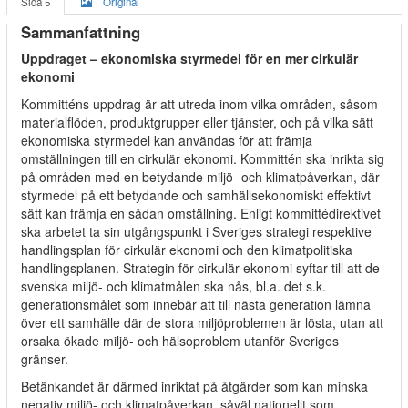
Sida 5
Original
Sammanfattning
Uppdraget – ekonomiska styrmedel för en mer cirkulär
ekonomi
Kommitténs uppdrag är att utreda inom vilka områden, såsom
materialflöden, produktgrupper eller tjänster, och på vilka sätt
ekonomiska styrmedel kan användas för att främja
omställningen till en cirkulär ekonomi. Kommittén ska inrikta sig
på områden med en betydande miljö- och klimatpåverkan, där
styrmedel på ett betydande och samhällsekonomiskt effektivt
sätt kan främja en sådan omställning. Enligt kommittédirektivet
ska arbetet ta sin utgångspunkt i Sveriges strategi respektive
handlingsplan för cirkulär ekonomi och den klimatpolitiska
handlingsplanen. Strategin för cirkulär ekonomi syftar till att de
svenska miljö- och klimatmålen ska nås, bl.a. det s.k.
generationsmålet som innebär att till nästa generation lämna
över ett samhälle där de stora miljöproblemen är lösta, utan att
orsaka ökade miljö- och hälsoproblem utanför Sveriges
gränser.
Betänkandet är därmed inriktat på åtgärder som kan minska
negativ miljö- och klimatpåverkan, såväl nationellt som