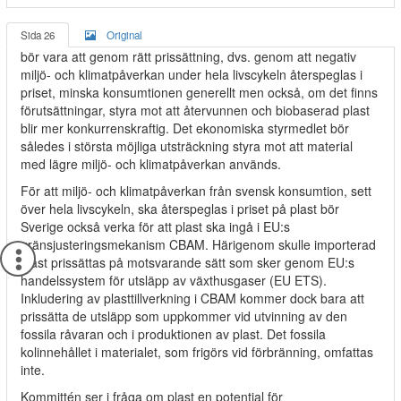
Sida 26
Original
bör vara att genom rätt prissättning, dvs. genom att negativ
miljö- och klimatpåverkan under hela livscykeln återspeglas i
priset, minska konsumtionen generellt men också, om det finns
förutsättningar, styra mot att återvunnen och biobaserad plast
blir mer konkurrenskraftig. Det ekonomiska styrmedlet bör
således i största möjliga utsträckning styra mot att material
med lägre miljö- och klimatpåverkan används.
För att miljö- och klimatpåverkan från svensk konsumtion, sett
över hela livscykeln, ska återspeglas i priset på plast bör
Sverige också verka för att plast ska ingå i EU:s
gränsjusteringsmekanism CBAM. Härigenom skulle importerad
plast prissättas på motsvarande sätt som sker genom EU:s
handelssystem för utsläpp av växthusgaser (EU ETS).
Inkludering av plasttillverkning i CBAM kommer dock bara att
prissätta de utsläpp som uppkommer vid utvinning av den
fossila råvaran och i produktionen av plast. Det fossila
kolinnehållet i materialet, som frigörs vid förbränning, omfattas
inte.
Kommittén ser i fråga om plast en potential för