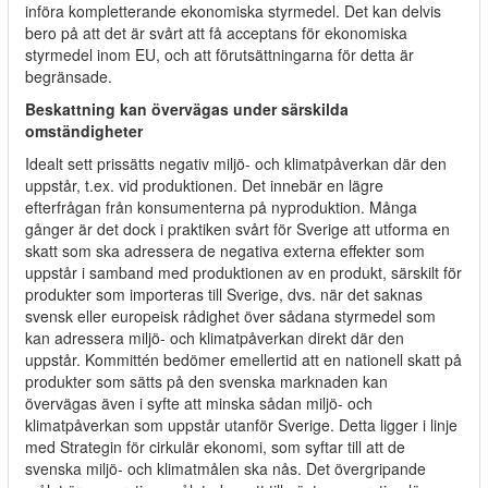
införa kompletterande ekonomiska styrmedel. Det kan delvis
bero på att det är svårt att få acceptans för ekonomiska
styrmedel inom EU, och att förutsättningarna för detta är
begränsade.
Beskattning kan övervägas under särskilda
omständigheter
Idealt sett prissätts negativ miljö- och klimatpåverkan där den
uppstår, t.ex. vid produktionen. Det innebär en lägre
efterfrågan från konsumenterna på nyproduktion. Många
gånger är det dock i praktiken svårt för Sverige att utforma en
skatt som ska adressera de negativa externa effekter som
uppstår i samband med produktionen av en produkt, särskilt för
produkter som importeras till Sverige, dvs. när det saknas
svensk eller europeisk rådighet över sådana styrmedel som
kan adressera miljö- och klimatpåverkan direkt där den
uppstår. Kommittén bedömer emellertid att en nationell skatt på
produkter som sätts på den svenska marknaden kan
övervägas även i syfte att minska sådan miljö- och
klimatpåverkan som uppstår utanför Sverige. Detta ligger i linje
med Strategin för cirkulär ekonomi, som syftar till att de
svenska miljö- och klimatmålen ska nås. Det övergripande