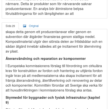
närmare. Detta är produkter som för närvarande saknar
producentansvar. En analys bör åtminstone belysa
förutsättningarna för och lämpligheten av att
Sida 29
Original
skapa detta genom ett producentansvar eller genom en
subvention där åtgärder finansieras genom statliga medel.
Kompositmaterial utgör den största delen av fritidsbåtar och en
sådan åtgärd innebär således att ge incitament för återvinning
av plast.
Återanvändning och reparation av komponenter
I Europeiska kommissionens förslag till förordning om cirkulära
krav för konstruktion av fordon och hantering av uttjänta fordon
ingår krav på att medlemsstaterna ska skapa incitament för att
främja återanvändning, återtillverkning och renovering av delar
och komponenter. Kommittén förordar att Sverige ska verka för
att huvudinriktningen i kommissionens förslag ska antas.
Styrmedel för byggnader och fysisk infrastruktur (kapitel
9)