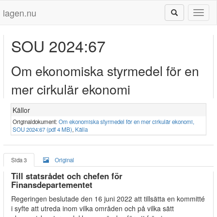
lagen.nu
Toggl
naviga
SOU 2024:67
Om ekonomiska styrmedel för en
mer cirkulär ekonomi
Källor
Originaldokument:
Om ekonomiska styrmedel för en mer cirkulär ekonomi,
SOU 2024:67 (pdf 4 MB)
,
Källa
Sida 3
Original
Till statsrådet och chefen för
Finansdepartementet
Regeringen beslutade den 16 juni 2022 att tillsätta en kommitté
i syfte att utreda inom vilka områden och på vilka sätt