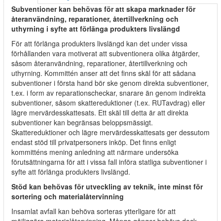
Subventioner kan behövas för att skapa marknader för
återanvändning, reparationer, återtillverkning och
uthyrning i syfte att förlänga produkters livslängd
För att förlänga produkters livslängd kan det under vissa
förhållanden vara motiverat att subventionera olika åtgärder,
såsom återanvändning, reparationer, återtillverkning och
uthyrning. Kommittén anser att det finns skäl för att sådana
subventioner i första hand bör ske genom direkta subventioner,
t.ex. i form av reparationscheckar, snarare än genom indirekta
subventioner, såsom skattereduktioner (t.ex. RUTavdrag) eller
lägre mervärdesskattesats. Ett skäl till detta är att direkta
subventioner kan begränsas beloppsmässigt.
Skattereduktioner och lägre mervärdesskattesats ger dessutom
endast stöd till privatpersoners inköp. Det finns enligt
kommitténs mening anledning att närmare undersöka
förutsättningarna för att i vissa fall införa statliga subventioner i
syfte att förlänga produkters livslängd.
Stöd kan behövas för utveckling av teknik, inte minst för
sortering och materialåtervinning
Insamlat avfall kan behöva sorteras ytterligare för att