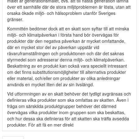
målet är generationsmålet, dvs. att till nästa generation lämna
över ett samhälle där de stora miljöproblemen är lösta, utan att
orsaka ökade miljö- och hälsoproblem utanför Sveriges
gränser.
Kommittén bedömer dock att en skatt som syftar till att minska
miljö- och klimatpåverkan i första hand bör övervägas för
produkter där den negativa påverkan är mycket omfattande,
där en mycket stor del av påverkan uppstår vid
råvaruframställningen och produktionen och där det saknas
styrmedel som adresserar denna miljö- och klimatpåverkan.
Beskattning av en produkt kan också vara speciellt intressant
om det finns substitutionsmöjligheter till alternativa produkter
eller material, och/eller om produkter av olika anledningar
används en mycket liten del av sin livslängd.
Vid utformningen av en skatt behöver det tydligt avgränsas och
definieras vilka produkter som ska omfattas av skatten. Även i
fråga om särskilda produktgrupper behöver det därmed
övervägas vilka produkter inom gruppen som ska beskattas,
och hur dessa ska definieras för att skatten ska träffa avsedda
produkter. För att få en mer direkt