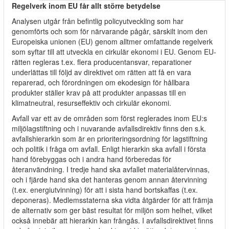
Regelverk inom EU får allt större betydelse
Analysen utgår från befintlig policyutveckling som har
genomförts och som för närvarande pågår, särskilt inom den
Europeiska unionen (EU) genom alltmer omfattande regelverk
som syftar till att utveckla en cirkulär ekonomi i EU. Genom EU-
rätten regleras t.ex. flera producentansvar, reparationer
underlättas till följd av direktivet om rätten att få en vara
reparerad, och förordningen om ekodesign för hållbara
produkter ställer krav på att produkter anpassas till en
klimatneutral, resurseffektiv och cirkulär ekonomi.
Avfall var ett av de områden som först reglerades inom EU:s
miljölagstiftning och i nuvarande avfallsdirektiv finns den s.k.
avfallshierarkin som är en prioriteringsordning för lagstiftning
och politik i fråga om avfall. Enligt hierarkin ska avfall i första
hand förebyggas och i andra hand förberedas för
återanvändning. I tredje hand ska avfallet materialåtervinnas,
och i fjärde hand ska det hanteras genom annan återvinning
(t.ex. energiutvinning) för att i sista hand bortskaffas (t.ex.
deponeras). Medlemsstaterna ska vidta åtgärder för att främja
de alternativ som ger bäst resultat för miljön som helhet, vilket
också innebär att hierarkin kan frångås. I avfallsdirektivet finns