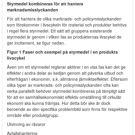
Styrmedel kombineras för att hantera
marknadsmisslyckanden
För att hantera de olika marknads- och policymisslyckanden
som förekommer i livscykeln för material och produkter behövs
i regel flera styrmedel. Ett sätt att gruppera existerande
styrmedel är genom i vilken fas av produkternas livscykel de
ger incitament, se figur nedan.
Figur 1 Faser och exempel på styrmedel i en produkts
livscykel
Även om ett styrmedel reglerar aktörer i en viss fas kan det ge
effekter i andra delar av kedjan genom att påverka utbud och
efterfrågan i ekonomin, s.k. allmänna jämviktseffekter. Eftersom
olika typer av marknads- och policymisslyckanden ofta kan
verka parallellt behöver styrmedel kombineras på lämpligt sätt
för att en samhällsekonomiskt effektiv omställning till cirkulär
ekonomi ska kunna främjas. Hur detta bör ske är dock
beroende av den specifika problembild som finns för respektive
område eller produktgrupp.
Utvinning av råvaror
Avfallshantering