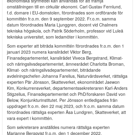
ekonomiska styrmedel kan användas för att främja
omställningen till en cirkulär ekonomi. Carl Gustav Fernlund,
f.d. domare i EU-domstolen, förordnades som ordförande för
kommittén fr.o.m. den 9 september 2022. Fr.o.m. samma
datum förordnades Maria Ljunggren, docent vid Chalmers
tekniska högskola, och Patrik Söderholm, professor vid Luleå
tekniska universitet, som ledamöter i kommittén.
Som experter att biträda kommittén förordnades fr.o.m. den 1
januari 2023 numera kanslirådet Viktor Berg,
Finansdepartementet, kanslirådet Viveca Bergstrand, Klimat-
och näringslivsdepartementet, ämnesrådet Charlotta Broman,
Klimat- och näringslivsdepartementet, biträdande
avdelningschefen Johanna Farelius, Naturvårdsverket, rättsliga
experten Pär Jönsson, Skatteverket, ekonomirådet Jaewon
Kim, Konkurrensverket, departementssekreteraren Karl-Anders
Stigzelius, Finansdepartementet och PhD/forskaren David von
Below, Konjunkturinstitutet. Per Jönsson entledigades från
uppdraget fr.o.m. den 22 maj 2023, och fr.o.m. samma datum
förordnades rättsliga experten Åsa Lundgren, Skatteverket, att
vara expert i kommittén.
Som sekreterare anställdes numera rättsliga experten
Marianne Bergqvist fr.o.m. den 1 december 2022,