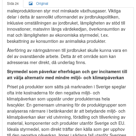
Sida 24
Original
malieproduktionen styr mot minskade växthusgaser. Viktiga
delar i detta är sannolikt utformandet av jordbrukspolitiken,
inklusive omställningen av jordbruket, lämpligheten av stöd till
innovationer, matsvinn längs värdekedjan, överkonsumtion av
mat och lämpligheten av ekonomiska styrmedel, t.ex.
beskattning av konsumtion av animaliska produkter.
Återföring av näringsämnen till jordbruket skulle kunna vara en
del av ovanstående arbete. Detta är ett område som kan
adresseras mer direkt, då underlag finns.
Styrmedel som påverkar efterfrågan och ger incitament till
att välja alternativ med mindre miljö- och klimatpåverkan
Priset på produkter som sätts på marknaden i Sverige speglar
ofta inte kostnaderna för den negativa miljö- och
klimatpåverkan som uppstår under produkternas hela
livscykler. En gemensam utmaning för de produktgrupper som
analyseras närmare i betänkandet är att betydande miljö- och
klimatpåverkan sker vid utvinning, förädling och tillverkning av
material, komponenter och produkter utanför Sverige och EU.
Ideala styrmedel, som direkt träffar den källa som ger upphov
till den negativa påverkan, ligger i sådana fall utanför Sveriges