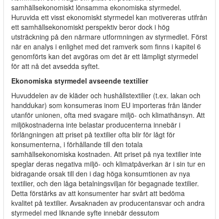
samhällsekonomiskt lönsamma ekonomiska styrmedel.
Huruvida ett visst ekonomiskt styrmedel kan motivereras utifrån
ett samhällsekonomiskt perspektiv beror dock i hög
utsträckning på den närmare utformningen av styrmedlet. Först
när en analys i enlighet med det ramverk som finns i kapitel 6
genomförts kan det avgöras om det är ett lämpligt styrmedel
för att nå det avsedda syftet.
Ekonomiska styrmedel avseende textilier
Huvuddelen av de kläder och hushållstextilier (t.ex. lakan och
handdukar) som konsumeras inom EU importeras från länder
utanför unionen, ofta med svagare miljö- och klimathänsyn. Att
miljökostnaderna inte belastar producenterna innebär i
förlängningen att priset på textilier ofta blir för lågt för
konsumenterna, i förhållande till den totala
samhällsekonomiska kostnaden. Att priset på nya textilier inte
speglar deras negativa miljö- och klimatpåverkan är i sin tur en
bidragande orsak till den i dag höga konsumtionen av nya
textilier, och den låga betalningsviljan för begagnade textilier.
Detta förstärks av att konsumenter har svårt att bedöma
kvalitet på textilier. Avsaknaden av producentansvar och andra
styrmedel med liknande syfte innebär dessutom