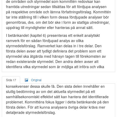
de områden och styrmedel som kommittén redovisar kan
framtida utredningar sedan tillsättas för att fördjupa analysen
på respektive område och lämna författningsförslag. Kommittén
tar inte ställning till i vilken form dessa fördjupade analyser bör
genomföras, dvs. om det bör ske i form av statliga utredningar,
uppdrag till myndigheter eller hanteras på annat sätt.
I betänkandet (kapitel 6) presenteras ett enkelt analytiskt
ramverk för en sådan fördjupad analys av olika
styrmedelsförslag. Ramverket kan delas in i tre delar. Den
första delen avser att tydligt definiera det problem som ett
styrmedel ska åtgärda med hänsyn tagen till förekomsten av
redan existerande styrmedel. Den andra delen avser att
identifiera vilka styrmedel som är möjliga att införa och vilka
Sida 17
Original
konsekvenser dessa skulle få. Den sista delen innehåller en
slutlig bedömning av om det aktuella styrmedlet på ett
samhällsekonomiskt effektivt sätt kan hantera det identifierade
problemet. Kommitténs fokus ligger i detta betänkande på den
första delen. För att kunna analysera övriga delar krävs mer
detaljerade styrmedelsförslag.