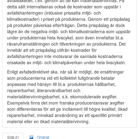
avfallsskedet, t.ex. genom att de kan materialåtervinnas. På
detta sätt internaliseras också de kostnader som uppstår i
avfallshanteringen (inklusive prissatta miljö- och
klimatkostnader) i priset på produkterna. Genom ett prispåslag
på produkter påverkas efterfrågan. Detta prispåslag är dock
lägre än de negativa miljö- och klimatkostnaderna som uppstår
under produkternas hela livscykel, som även innefattar bl.a.
råvaruframställningen och tillverkningen av produkterna. Det
innebär att ett prispåslag utifrån kostnader för
avfallshanteringen inte motsvarar de samlade kostnaderna
orsakade av miljö- och klimatpåverkan under hela livscykeln.
Enligt avfallsdirektivet ska, när så är möjligt, de ersättningar
som producenterna vid ett kollektivt fullgörande betalar
anpassas med hänsyn till bl.a. produkternas hållbarhet,
reparerbarhet, återanvändbarhet och
materialåtervinningsbarhet, s.k. ekomodulerade avgifter.
Exempelvis finns det inom franska producentansvar avgifter
som differentieras för att ge incitament till högre kvalitet, ökad
reparerbarhet, minskad användning av ett specifikt primärt
material eller en ökad materialåtervinning.
Sida 21
Original