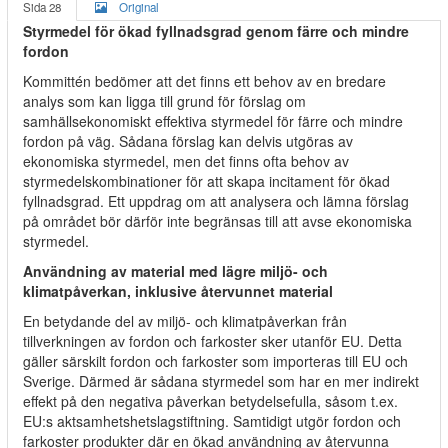
Sida 28
Original
Styrmedel för ökad fyllnadsgrad genom färre och mindre
fordon
Kommittén bedömer att det finns ett behov av en bredare
analys som kan ligga till grund för förslag om
samhällsekonomiskt effektiva styrmedel för färre och mindre
fordon på väg. Sådana förslag kan delvis utgöras av
ekonomiska styrmedel, men det finns ofta behov av
styrmedelskombinationer för att skapa incitament för ökad
fyllnadsgrad. Ett uppdrag om att analysera och lämna förslag
på området bör därför inte begränsas till att avse ekonomiska
styrmedel.
Användning av material med lägre miljö- och
klimatpåverkan, inklusive återvunnet material
En betydande del av miljö- och klimatpåverkan från
tillverkningen av fordon och farkoster sker utanför EU. Detta
gäller särskilt fordon och farkoster som importeras till EU och
Sverige. Därmed är sådana styrmedel som har en mer indirekt
effekt på den negativa påverkan betydelsefulla, såsom t.ex.
EU:s aktsamhetshetslagstiftning. Samtidigt utgör fordon och
farkoster produkter där en ökad användning av återvunna