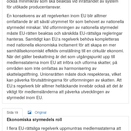
också minimikrav som ska beaktas vid inrättandet av system
för utökade producentansvar.
En konsekvens av att regelverken inom EU blir alltmer
omfattande är att såväl utrymmet för som behovet av nationella
styrmedel minskar. Vid utformningen av nationella styrmedel
måste EU-rätten beaktas och särskilda EU-rättsliga regleringar
hanteras. Samtidigt kan EU:s regelverk behöva kompletteras
med nationella ekonomiska incitament för att skapa en mer
samhällsekonomiskt effektiv omställning till en cirkulär ekonomi.
När det gäller beskattning är det som utgångspunkt upp till
medlemsstaterna inom EU att införa och utforma skatter, på
områden som inte omfattas av harmonisering av
skattelagstiftning. Unionsrätten måste dock respekteras, vilket
kan påverka förutsättningarna för utformningen av skatten. Att
EU:s regelverk blir alltmer heltäckande innebär också att det är
viktigt för medlemsländerna att påverka utvecklingen av
styrmedel inom EU.
Sida 19
Original
Ekonomiska styrmedels roll
I flera EU-rättsliga regelverk uppmuntras medlemsstaterna att