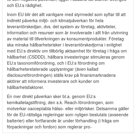
och EU:s rådighet.
Inom EU blir det allt vanligare med styrmedel som syftar till att
indirekt påverka miljö- och klimatpåverkan för hela
leverantörskedjan, dvs. det system av företag, aktiviteter,
information och resurser som är involverade i allt från utvinning
av material till tillverkningen av konsumentprodukter. Företag
ska minska hållbarhetsrisker i leverantörskedjorna i enlighet
med EU:s direktiv om tillbörlig aktsamhet för företag i fråga om
hållbarhet (CSDDD), hållbara investeringar stimuleras genom
EU:s taxonomiförordning, och i EU:s förordning om
hållbarhetsrelaterade upplysningar (även kallad
disclosureförordningen) ställs krav på finansmarknadens
aktörer att informera investerare och kunder om
hållbarhetsfaktorer.
En mer direkt påverkan sker bl.a. genom EU:s
kemikalielagstiftning, den s.k. Reach-förordningen, som
motverkar oacceptabla hälso- eller miljörisker. Detsamma gäller
för de EU-rättsliga regleringar som nyligen beslutats (avseende
batterier) eller fortfarande är under förhandling (i fråga om
förpackningar och fordon) som reglerar pro-