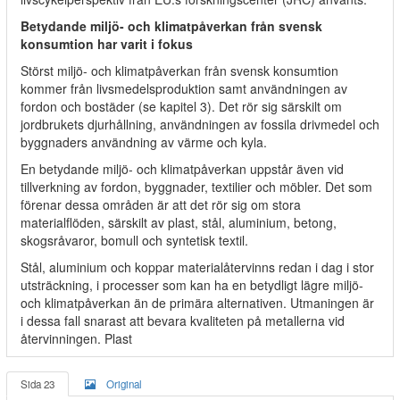
Betydande miljö- och klimatpåverkan från svensk
konsumtion har varit i fokus
Störst miljö- och klimatpåverkan från svensk konsumtion
kommer från livsmedelsproduktion samt användningen av
fordon och bostäder (se kapitel 3). Det rör sig särskilt om
jordbrukets djurhållning, användningen av fossila drivmedel och
byggnaders användning av värme och kyla.
En betydande miljö- och klimatpåverkan uppstår även vid
tillverkning av fordon, byggnader, textilier och möbler. Det som
förenar dessa områden är att det rör sig om stora
materialflöden, särskilt av plast, stål, aluminium, betong,
skogsråvaror, bomull och syntetisk textil.
Stål, aluminium och koppar materialåtervinns redan i dag i stor
utsträckning, i processer som kan ha en betydligt lägre miljö-
och klimatpåverkan än de primära alternativen. Utmaningen är
i dessa fall snarast att bevara kvaliteten på metallerna vid
återvinningen. Plast
Sida 23
Original