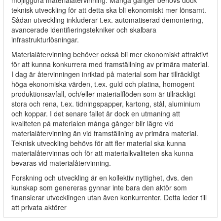
möjliggöra materialåtervinning. Många gånger behövs dock
teknisk utveckling för att detta ska bli ekonomiskt mer lönsamt.
Sådan utveckling inkluderar t.ex. automatiserad demontering,
avancerade identifieringstekniker och skalbara
infrastrukturlösningar.
Materialåtervinning behöver också bli mer ekonomiskt attraktivt
för att kunna konkurrera med framställning av primära material.
I dag är återvinningen inriktad på material som har tillräckligt
höga ekonomiska värden, t.ex. guld och platina, homogent
produktionsavfall, och/eller materialflöden som är tillräckligt
stora och rena, t.ex. tidningspapper, kartong, stål, aluminium
och koppar. I det senare fallet är dock en utmaning att
kvaliteten på materialen många gånger blir lägre vid
materialåtervinning än vid framställning av primära material.
Teknisk utveckling behövs för att fler material ska kunna
materialåtervinnas och för att materialkvaliteten ska kunna
bevaras vid materialåtervinning.
Forskning och utveckling är en kollektiv nyttighet, dvs. den
kunskap som genereras gynnar inte bara den aktör som
finansierar utvecklingen utan även konkurrenter. Detta leder till
att privata aktörer