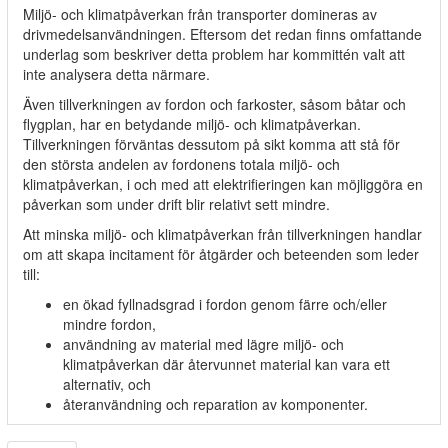
Miljö- och klimatpåverkan från transporter domineras av
drivmedelsanvändningen. Eftersom det redan finns omfattande
underlag som beskriver detta problem har kommittén valt att
inte analysera detta närmare.
Även tillverkningen av fordon och farkoster, såsom båtar och
flygplan, har en betydande miljö- och klimatpåverkan.
Tillverkningen förväntas dessutom på sikt komma att stå för
den största andelen av fordonens totala miljö- och
klimatpåverkan, i och med att elektrifieringen kan möjliggöra en
påverkan som under drift blir relativt sett mindre.
Att minska miljö- och klimatpåverkan från tillverkningen handlar
om att skapa incitament för åtgärder och beteenden som leder
till:
en ökad fyllnadsgrad i fordon genom färre och/eller
mindre fordon,
användning av material med lägre miljö- och
klimatpåverkan där återvunnet material kan vara ett
alternativ, och
återanvändning och reparation av komponenter.