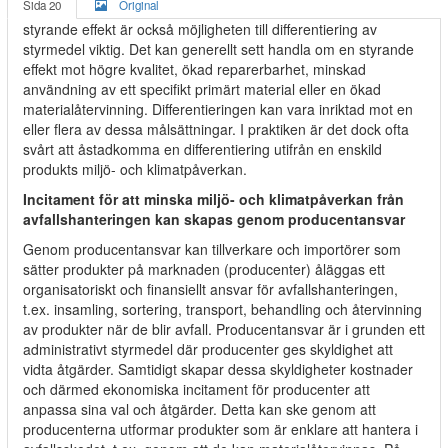
Sida 20
Original
styrande effekt är också möjligheten till differentiering av
styrmedel viktig. Det kan generellt sett handla om en styrande
effekt mot högre kvalitet, ökad reparerbarhet, minskad
användning av ett specifikt primärt material eller en ökad
materialåtervinning. Differentieringen kan vara inriktad mot en
eller flera av dessa målsättningar. I praktiken är det dock ofta
svårt att åstadkomma en differentiering utifrån en enskild
produkts miljö- och klimatpåverkan.
Incitament för att minska miljö- och klimatpåverkan från
avfallshanteringen kan skapas genom producentansvar
Genom producentansvar kan tillverkare och importörer som
sätter produkter på marknaden (producenter) åläggas ett
organisatoriskt och finansiellt ansvar för avfallshanteringen,
t.ex. insamling, sortering, transport, behandling och återvinning
av produkter när de blir avfall. Producentansvar är i grunden ett
administrativt styrmedel där producenter ges skyldighet att
vidta åtgärder. Samtidigt skapar dessa skyldigheter kostnader
och därmed ekonomiska incitament för producenter att
anpassa sina val och åtgärder. Detta kan ske genom att
producenterna utformar produkter som är enklare att hantera i