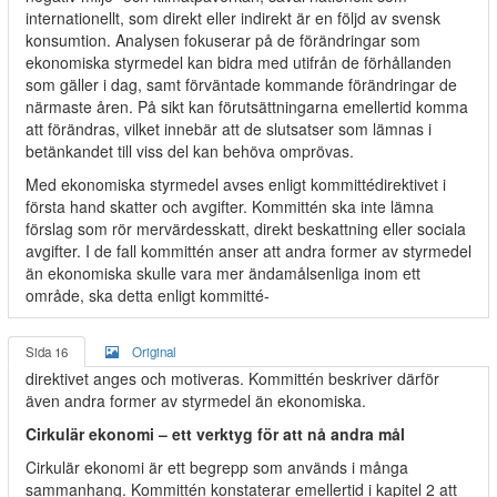
internationellt, som direkt eller indirekt är en följd av svensk
konsumtion. Analysen fokuserar på de förändringar som
ekonomiska styrmedel kan bidra med utifrån de förhållanden
som gäller i dag, samt förväntade kommande förändringar de
närmaste åren. På sikt kan förutsättningarna emellertid komma
att förändras, vilket innebär att de slutsatser som lämnas i
betänkandet till viss del kan behöva omprövas.
Med ekonomiska styrmedel avses enligt kommittédirektivet i
första hand skatter och avgifter. Kommittén ska inte lämna
förslag som rör mervärdesskatt, direkt beskattning eller sociala
avgifter. I de fall kommittén anser att andra former av styrmedel
än ekonomiska skulle vara mer ändamålsenliga inom ett
område, ska detta enligt kommitté-
Sida 16
Original
direktivet anges och motiveras. Kommittén beskriver därför
även andra former av styrmedel än ekonomiska.
Cirkulär ekonomi – ett verktyg för att nå andra mål
Cirkulär ekonomi är ett begrepp som används i många
sammanhang. Kommittén konstaterar emellertid i kapitel 2 att