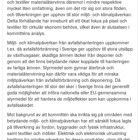
och textilier materialåtervinns däremot i mindre respektive
mycket liten omfattning, även om det rör sig om stora flöden,
och tillverkningen ger upphov till stor miljö- och klimatpåverkan.
Detta förhållande har inneburit att ett ökat fokus på plast och
textilier för cirkulär ekonomi behövs, vilket även är slutsatsen i
kommitténs analys.
Miljö- och klimatpåverkan från avfallshanteringen uppkommer
t.ex. då avfallsförbränning i Sverige ger upphov till stora utsläpp
av växthusgaser, skadliga ämnen läcker från deponier och
genom att det finns betydande risker kopplade till hanteringen
av farliga ämnen. Styrmedel som gynnar återbruk och
materialåtervinning kan därför vara viktiga för att minska
miljöpåverkan från avfallsförbränning och deponering. Då
avfallshanteringen till stor del sker i Sverige finns det generellt
goda möjligheter att införa nationella eller EU-gemensamma
styrmedel för att hantera de miljöeffekter som kan uppkomma i
avfallsskedet.
Mot bakgrund av att kommittén ska inrikta sig på områden med
betydande miljö- och klimatpåverkan har ett särskilt fokus lagts
på tillverkning av fordon, byggnader och fysisk infrastruktur,
samt textilier och möbler. Elektrisk och elektronisk utrustning
bedöms ha mindre påverkan än dessa produkter, utom då det