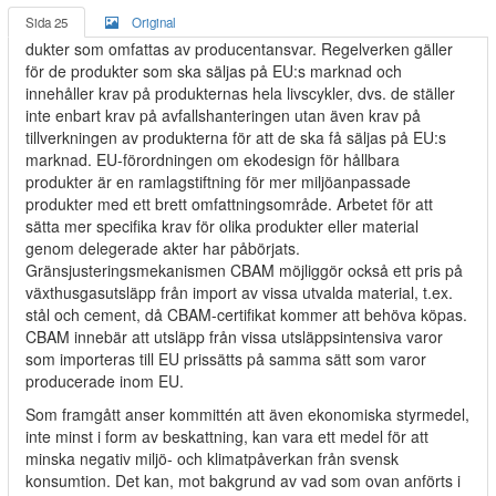
Sida 25
Original
dukter som omfattas av producentansvar. Regelverken gäller
för de produkter som ska säljas på EU:s marknad och
innehåller krav på produkternas hela livscykler, dvs. de ställer
inte enbart krav på avfallshanteringen utan även krav på
tillverkningen av produkterna för att de ska få säljas på EU:s
marknad. EU-förordningen om ekodesign för hållbara
produkter är en ramlagstiftning för mer miljöanpassade
produkter med ett brett omfattningsområde. Arbetet för att
sätta mer specifika krav för olika produkter eller material
genom delegerade akter har påbörjats.
Gränsjusteringsmekanismen CBAM möjliggör också ett pris på
växthusgasutsläpp från import av vissa utvalda material, t.ex.
stål och cement, då CBAM-certifikat kommer att behöva köpas.
CBAM innebär att utsläpp från vissa utsläppsintensiva varor
som importeras till EU prissätts på samma sätt som varor
producerade inom EU.
Som framgått anser kommittén att även ekonomiska styrmedel,
inte minst i form av beskattning, kan vara ett medel för att
minska negativ miljö- och klimatpåverkan från svensk
konsumtion. Det kan, mot bakgrund av vad som ovan anförts i