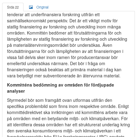
Sida 22
Original
tenderar att underfinansiera forskning utifrån ett
samhällsekonomiskt perspektiv. Det är ett viktigt motiv för
statlig finansiering av forskning och utveckling inom många
områden. Kommittén bedömer att förutsättningarna för och
lämpligheten av statlig finansiering av forskning och utveckling
på materialåtervinningsområdet bör undersökas. Även
förutsättningarna för och lämpligheten av att finansieringen i
vissa fall delvis sker inom ramen för producentansvar bör
emellertid undersökas närmare. Det bör i fråga om
finansieringen också beaktas att primära material i dag kan
vara betydligt mer subventionerade än återvunna material.
Kommitténs bedömning av områden för fördjupade
analyser
Styrmedel bör som framgått ovan utformas utifrån den
specifika problembild som finns inom respektive område. Enligt
kommittédirektivet ska inriktningen vid kommitténs arbete vara
på områden med en betydande miljö- och klimatpåverkan. För
att identifiera dessa områden har ett strukturerat underlag kring
den svenska konsumtionens miljö- och klimatpåverkan i ett
livscykelperspektiv från EU:s forskningscenter (JRC) använts.