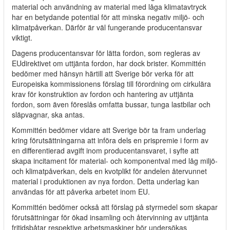
material och användning av material med låga klimatavtryck
har en betydande potential för att minska negativ miljö- och
klimatpåverkan. Därför är väl fungerande producentansvar
viktigt.
Dagens producentansvar för lätta fordon, som regleras av
EUdirektivet om uttjänta fordon, har dock brister. Kommittén
bedömer med hänsyn härtill att Sverige bör verka för att
Europeiska kommissionens förslag till förordning om cirkulära
krav för konstruktion av fordon och hantering av uttjänta
fordon, som även föreslås omfatta bussar, tunga lastbilar och
släpvagnar, ska antas.
Kommittén bedömer vidare att Sverige bör ta fram underlag
kring förutsättningarna att införa dels en prispremie i form av
en differentierad avgift inom producentansvaret, i syfte att
skapa incitament för material- och komponentval med låg miljö-
och klimatpåverkan, dels en kvotplikt för andelen återvunnet
material i produktionen av nya fordon. Detta underlag kan
användas för att påverka arbetet inom EU.
Kommittén bedömer också att förslag på styrmedel som skapar
förutsättningar för ökad insamling och återvinning av uttjänta
fritidsbåtar respektive arbetsmaskiner bör undersökas