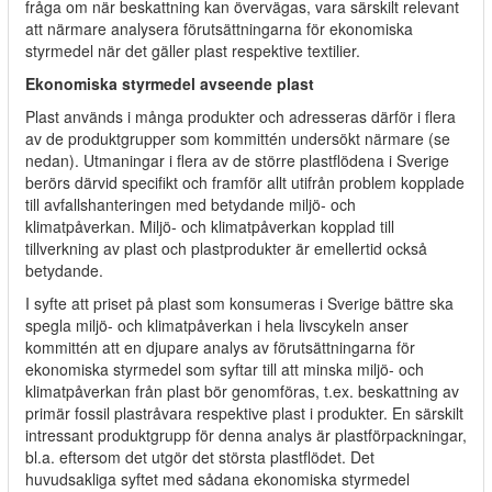
fråga om när beskattning kan övervägas, vara särskilt relevant
att närmare analysera förutsättningarna för ekonomiska
styrmedel när det gäller plast respektive textilier.
Ekonomiska styrmedel avseende plast
Plast används i många produkter och adresseras därför i flera
av de produktgrupper som kommittén undersökt närmare (se
nedan). Utmaningar i flera av de större plastflödena i Sverige
berörs därvid specifikt och framför allt utifrån problem kopplade
till avfallshanteringen med betydande miljö- och
klimatpåverkan. Miljö- och klimatpåverkan kopplad till
tillverkning av plast och plastprodukter är emellertid också
betydande.
I syfte att priset på plast som konsumeras i Sverige bättre ska
spegla miljö- och klimatpåverkan i hela livscykeln anser
kommittén att en djupare analys av förutsättningarna för
ekonomiska styrmedel som syftar till att minska miljö- och
klimatpåverkan från plast bör genomföras, t.ex. beskattning av
primär fossil plastråvara respektive plast i produkter. En särskilt
intressant produktgrupp för denna analys är plastförpackningar,
bl.a. eftersom det utgör det största plastflödet. Det
huvudsakliga syftet med sådana ekonomiska styrmedel