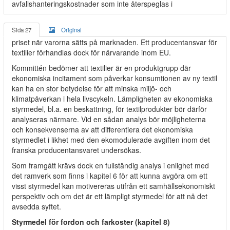
avfallshanteringskostnader som inte återspeglas i
Sida 27
Original
priset när varorna sätts på marknaden. Ett producentansvar för
textilier förhandlas dock för närvarande inom EU.
Kommittén bedömer att textilier är en produktgrupp där
ekonomiska incitament som påverkar konsumtionen av ny textil
kan ha en stor betydelse för att minska miljö- och
klimatpåverkan i hela livscykeln. Lämpligheten av ekonomiska
styrmedel, bl.a. en beskattning, för textilprodukter bör därför
analyseras närmare. Vid en sådan analys bör möjligheterna
och konsekvenserna av att differentiera det ekonomiska
styrmedlet i likhet med den ekomodulerade avgiften inom det
franska producentansvaret undersökas.
Som framgått krävs dock en fullständig analys i enlighet med
det ramverk som finns i kapitel 6 för att kunna avgöra om ett
visst styrmedel kan motivereras utifrån ett samhällsekonomiskt
perspektiv och om det är ett lämpligt styrmedel för att nå det
avsedda syftet.
Styrmedel för fordon och farkoster (kapitel 8)