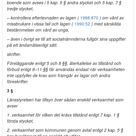
boende som avses i 5 kap. 5 § andra stycket och 5 kap. 7 §
tredje stycket,
– kontrollera efterlevnaden av lagen (
1988:870
) om vård av
missbrukare i vissa fall och lagen (
1990:52
) med särskilda
bestämmelser om vård av unga,
– även i övrigt se till att socialnämnderna fullgör sina uppgifter
på ett ändamålsenligt sätt.
skrifter.
Föreläggande enligt 5 och 8 §§, återkallelse av tillstånd och
förbud enligt 9–11 §§ får användas endast när verksamheten
inte uppfyller de krav som framgår av lagar och andra
föreskrifter.
3 §
Länsstyrelsen har tillsyn över sådan enskild verksamhet som
avser
1. verksamhet för vilken det krävs tillstånd enligt 7 kap. 1 §
första stycket,
2. verksamhet som kommunen genom avtal enligt 2 kap. 5 §