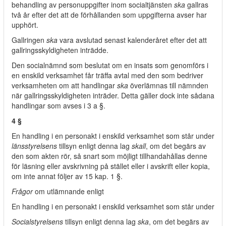
behandling av personuppgifter inom socialtjänsten
ska
gallras
två år efter det att de förhållanden som uppgifterna avser har
upphört.
Gallringen
ska
vara avslutad senast kalenderåret efter det att
gallringsskyldigheten inträdde.
Den socialnämnd som beslutat om en insats som genomförs i
en enskild verksamhet får träffa avtal med den som bedriver
verksamheten om att handlingar
ska
överlämnas till nämnden
när gallringsskyldigheten inträder. Detta gäller dock inte sådana
handlingar som avses i 3 a §.
4 §
En handling i en personakt i enskild verksamhet som står under
länsstyrelsens
tillsyn enligt denna lag
skall
, om det begärs av
den som akten rör, så snart som möjligt tillhandahållas denne
för läsning eller avskrivning på stället eller i avskrift eller kopia,
om inte annat följer av 15 kap. 1 §.
Frågor
om utlämnande enligt
En handling i en personakt i enskild verksamhet som står under
Socialstyrelsens
tillsyn enligt denna lag
ska
, om det begärs av