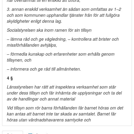
har överlämnat till en enskild att utföra,
3. annan enskild verksamhet än sådan som omfattas av 1–2
och som kommunen upphandlar tjänster från för att fullgöra
skyldigheter enligt denna lag.
Socialstyrelsen ska inom ramen för sin tillsyn
– lämna råd och ge vägledning, – kontrollera att brister och
missförhållanden avhjälps,
– förmedla kunskap och erfarenheter som erhålls genom
tillsynen, och
– informera och ge råd till allmänheten.
4 §
Länsstyrelsen har rätt att inspektera verksamhet som står
under dess tillsyn och får inhämta de upplysningar och ta del
av de handlingar och annat material
Vid tillsyn som rör barns förhållanden får barnet höras om det
kan antas att barnet inte tar skada av samtalet. Barnet får
höras utan vårdnadshavarens samtycke och