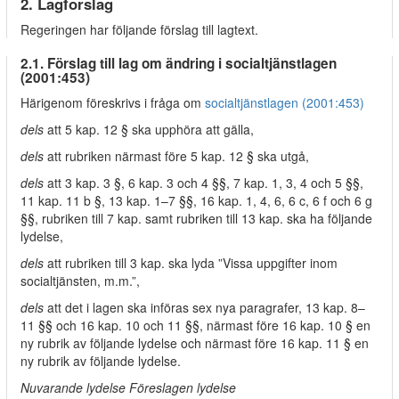
2. Lagförslag
Regeringen har följande förslag till lagtext.
2.1. Förslag till lag om ändring i socialtjänstlagen
(2001:453)
Härigenom föreskrivs i fråga om
socialtjänstlagen (2001:453)
dels
att 5 kap. 12 § ska upphöra att gälla,
dels
att rubriken närmast före 5 kap. 12 § ska utgå,
dels
att 3 kap. 3 §, 6 kap. 3 och 4 §§, 7 kap. 1, 3, 4 och 5 §§,
11 kap. 11 b §, 13 kap. 1–7 §§, 16 kap. 1, 4, 6, 6 c, 6 f och 6 g
§§, rubriken till 7 kap. samt rubriken till 13 kap. ska ha följande
lydelse,
dels
att rubriken till 3 kap. ska lyda ”Vissa uppgifter inom
socialtjänsten, m.m.”,
dels
att det i lagen ska införas sex nya paragrafer, 13 kap. 8–
11 §§ och 16 kap. 10 och 11 §§, närmast före 16 kap. 10 § en
ny rubrik av följande lydelse och närmast före 16 kap. 11 § en
ny rubrik av följande lydelse.
Nuvarande lydelse Föreslagen lydelse