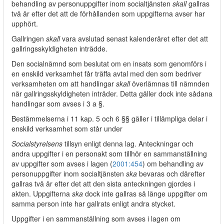
behandling av personuppgifter inom socialtjänsten
skall
gallras
två år efter det att de förhållanden som uppgifterna avser har
upphört.
Gallringen
skall
vara avslutad senast kalenderåret efter det att
gallringsskyldigheten inträdde.
Den socialnämnd som beslutat om en insats som genomförs i
en enskild verksamhet får träffa avtal med den som bedriver
verksamheten om att handlingar
skall
överlämnas till nämnden
när gallringsskyldigheten inträder. Detta gäller dock inte sådana
handlingar som avses i 3 a §.
Bestämmelserna i 11 kap. 5 och 6 §§ gäller i tillämpliga delar i
enskild verksamhet som står under
Socialstyrelsens
tillsyn enligt denna lag. Anteckningar och
andra uppgifter i en personakt som tillhör en sammanställning
av uppgifter som avses i lagen (
2001:454
) om behandling av
personuppgifter inom socialtjänsten
ska
bevaras och därefter
gallras två år efter det att den sista anteckningen gjordes i
akten. Uppgifterna
ska
dock inte gallras så länge uppgifter om
samma person inte har gallrats enligt andra stycket.
Uppgifter i en sammanställning som avses i lagen om