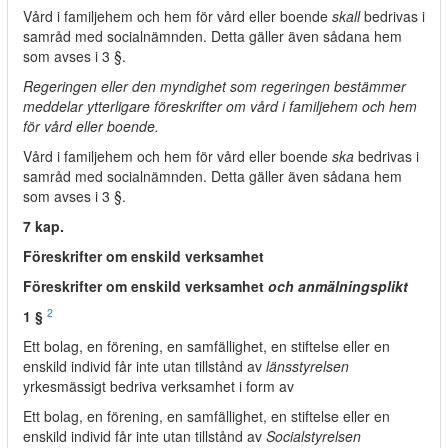
Vård i familjehem och hem för vård eller boende
skall
bedrivas i
samråd med socialnämnden. Detta gäller även sådana hem
som avses i 3 §.
Regeringen eller den myndighet som regeringen bestämmer
meddelar ytterligare föreskrifter om vård i familjehem och hem
för vård eller boende.
Vård i familjehem och hem för vård eller boende
ska
bedrivas i
samråd med socialnämnden. Detta gäller även sådana hem
som avses i 3 §.
7 kap.
Föreskrifter om enskild verksamhet
Föreskrifter om enskild verksamhet
och anmälningsplikt
2
1 §
Ett bolag, en förening, en samfällighet, en stiftelse eller en
enskild individ får inte utan tillstånd av
länsstyrelsen
yrkesmässigt bedriva verksamhet i form av
Ett bolag, en förening, en samfällighet, en stiftelse eller en
enskild individ får inte utan tillstånd av
Socialstyrelsen