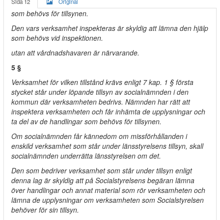
Sida 12
Original
som behövs för tillsynen.
Den vars verksamhet inspekteras är skyldig att lämna den hjälp
som behövs vid inspektionen.
utan att vårdnadshavaren är närvarande.
5 §
Verksamhet för vilken tillstånd krävs enligt 7 kap. 1 § första
stycket står under löpande tillsyn av socialnämnden i den
kommun där verksamheten bedrivs. Nämnden har rätt att
inspektera verksamheten och får inhämta de upplysningar och
ta del av de handlingar som behövs för tillsynen.
Om socialnämnden får kännedom om missförhållanden i
enskild verksamhet som står under länsstyrelsens tillsyn, skall
socialnämnden underrätta länsstyrelsen om det.
Den som bedriver verksamhet som står under tillsyn enligt
denna lag är skyldig att på Socialstyrelsens begäran lämna
över handlingar och annat material som rör verksamheten och
lämna de upplysningar om verksamheten som Socialstyrelsen
behöver för sin tillsyn.