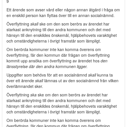
9
Ett ärende som avser vård eller någon annan åtgärd i fråga om
en enskild person kan flyttas över till en annan socialnämnd.
Överflyttning
skall
ske om den som berörs av ärendet har
starkast anknytning till den andra kommunen och det med
hänsyn till den enskildes önskemål, hjälpbehovets varaktighet
och omständigheterna i övrigt framstår som lämpligt.
Om berörda kommuner inte kan komma överens om
överflyttning, får den kommun där frågan om överflyttning
kommit upp ansöka om överflyttning av ärendet hos
den
länsstyrelse där den andra kommunen ligger.
Uppgifter som behövs för att en socialnämnd
skall
kunna ta
över ett ärende
skall
lämnas ut av den socialnämnd från vilken
överlämnandet sker.
Överflyttning
ska
ske om den som berörs av ärendet har
starkast anknytning till den andra kommunen och det med
hänsyn till den enskildes önskemål, hjälpbehovets varaktighet
och omständigheterna i övrigt framstår som lämpligt.
Om berörda kommuner inte kan komma överens om
överflyttning, får den kommun där frågan om överflyttning