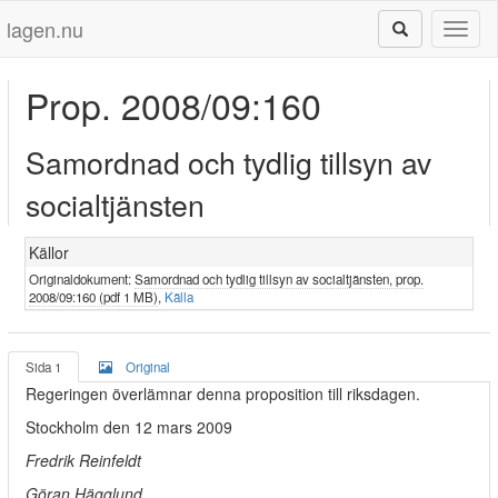
lagen.nu
Toggl
naviga
Prop. 2008/09:160
Samordnad och tydlig tillsyn av
socialtjänsten
Källor
Originaldokument:
Samordnad och tydlig tillsyn av socialtjänsten, prop.
2008/09:160 (pdf 1 MB)
,
Källa
Sida 1
Original
Regeringen överlämnar denna proposition till riksdagen.
Stockholm den 12 mars 2009
Fredrik Reinfeldt
Göran Hägglund