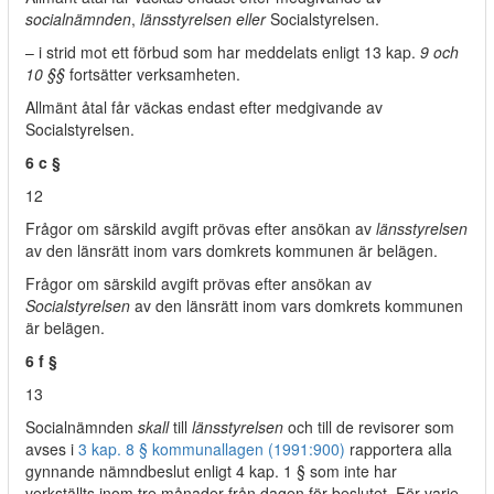
socialnämnden
,
länsstyrelsen eller
Socialstyrelsen.
– i strid mot ett förbud som har meddelats enligt 13 kap.
9 och
10 §§
fortsätter verksamheten.
Allmänt åtal får väckas endast efter medgivande av
Socialstyrelsen.
6 c §
12
Frågor om särskild avgift prövas efter ansökan av
länsstyrelsen
av den länsrätt inom vars domkrets kommunen är belägen.
Frågor om särskild avgift prövas efter ansökan av
Socialstyrelsen
av den länsrätt inom vars domkrets kommunen
är belägen.
6 f §
13
Socialnämnden
skall
till
länsstyrelsen
och till de revisorer som
avses i
3 kap. 8 § kommunallagen (1991:900)
rapportera alla
gynnande nämndbeslut enligt 4 kap. 1 § som inte har
verkställts inom tre månader från dagen för beslutet. För varje