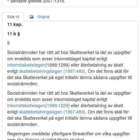
Senaste lydelse 2007:1315.
Sida 10
Original
11 kap.
11 b §
5
Socialnämnden har rätt att hos Skatteverket ta del av uppgifter
om enskilda som avser inkomstslaget kapital enligt
inkomstskattelagen
(
1999:1299
)
eller återbetalning av skatt
enligt
skattebetalningslagen (1997:483)
. Om det finns skäl för
det ska Skatteverket på eget initiativ lämna sådana uppgifter till
socialnämnden.
Socialnämnden har rätt att hos Skatteverket ta del av uppgifter
om enskilda som avser inkomstslaget kapital enligt
inkomstskattelagen
(
1999:1229
)
eller återbetalning av skatt
enligt
skattebetalningslagen (1997:483)
. Om det finns skäl för
det ska Skatteverket på eget initiativ lämna sådana uppgifter till
socialnämnden.
Regeringen meddelar ytterligare föreskrifter om vilka uppgifter
som ska lämnas ut enligt första stycket.