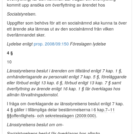
kommit upp ansöka om överflyttning av ärendet hos
Socialstyrelsen.
Uppgifter som behövs för att en socialnämnd
ska
kunna ta över
ett ärende
ska
lämnas ut av den socialnämnd från vilken
överlämnandet sker.
Lydelse enligt
prop. 2008/09:150
Föreslagen lydelse
4 §
10
Länsstyrelsens beslut i ärenden om tillstånd enligt 7 kap. 1 §,
omhändertagande av personakt enligt 7 kap. 5 §, föreläggande
eller förbud enligt 13 kap. 6 §, förbud enligt 13 kap. 7 § samt
överflyttning av ärende enligt 16 kap. 1 § får överklagas hos
allmän förvaltningsdomstol.
I fråga om överklagande av
länsstyrelsens
beslut enligt 7 kap.
4 § gäller i tillämpliga delar bestämmelserna i
6 kap.
7
–
11
§§
offentlighets- och sekretesslagen (2009:000)
.
Länsstyrelsens beslut om om-
Socialstyrelsens beslut får överklagas hos allmän