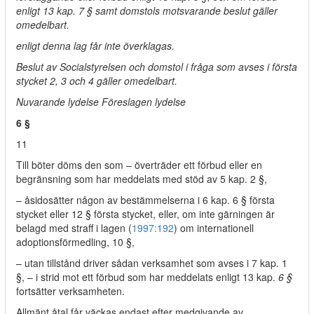
enligt 13 kap. 7 § samt domstols motsvarande beslut gäller
omedelbart.
enligt denna lag får inte överklagas.
Beslut av Socialstyrelsen och domstol i fråga som avses i första
stycket 2, 3 och 4 gäller omedelbart.
Nuvarande lydelse Föreslagen lydelse
6 §
11
Till böter döms den som – överträder ett förbud eller en
begränsning som har meddelats med stöd av 5 kap. 2 §,
– åsidosätter någon av bestämmelserna i 6 kap. 6 § första
stycket eller 12 § första stycket, eller, om inte gärningen är
belagd med straff i lagen (
1997:192
) om internationell
adoptionsförmedling, 10 §,
– utan tillstånd driver sådan verksamhet som avses i 7 kap. 1
§, – i strid mot ett förbud som har meddelats enligt 13 kap.
6 §
fortsätter verksamheten.
Allmänt åtal får väckas endast efter medgivande av