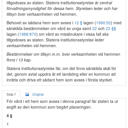
tillgodoses av staten. Statens institutionsstyrelse
är central
förvaltningsmyndighet för dessa hem. Styrelsen leder och har
tillsyn
över verksamheten vid hemmen.
Behovet av sådana hem som avses i
12 §
lagen (
1990:52
) med
särskilda bestämmelser om vård av unga samt
22
och
23 §§
lagen (
1988:870
) om vård av missbrukare i vissa fall
ska
tillgodoses av staten. Statens institutionsstyrelse
leder
verksamheten vid hemmen.
Bestämmelser om tillsyn m.m.
över verksamheten vid hemmen
finns i 13 kap.
Statens institutionsstyrelse får, om det finns särskilda skäl för
det, genom avtal uppdra åt ett landsting eller en kommun att
inrätta och driva ett sådant hem som avses i första stycket.
Sida 7
Original
För vård i ett hem som avses i denna paragraf får staten ta ut
avgift av den kommun som begärt placeringen.
4 §
1