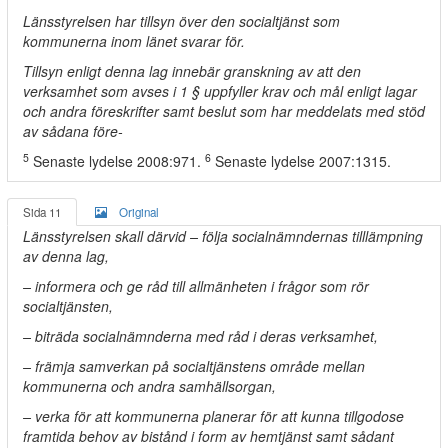
Länsstyrelsen har tillsyn över den socialtjänst som
kommunerna inom länet svarar för.
Tillsyn enligt denna lag innebär granskning av att den
verksamhet som avses i 1 § uppfyller krav och mål enligt lagar
och andra föreskrifter samt beslut som har meddelats med stöd
av sådana före-
5
6
Senaste lydelse 2008:971.
Senaste lydelse 2007:1315.
Sida 11
Original
Länsstyrelsen skall därvid – följa socialnämndernas tilllämpning
av denna lag,
– informera och ge råd till allmänheten i frågor som rör
socialtjänsten,
– biträda socialnämnderna med råd i deras verksamhet,
– främja samverkan på socialtjänstens område mellan
kommunerna och andra samhällsorgan,
– verka för att kommunerna planerar för att kunna tillgodose
framtida behov av bistånd i form av hemtjänst samt sådant