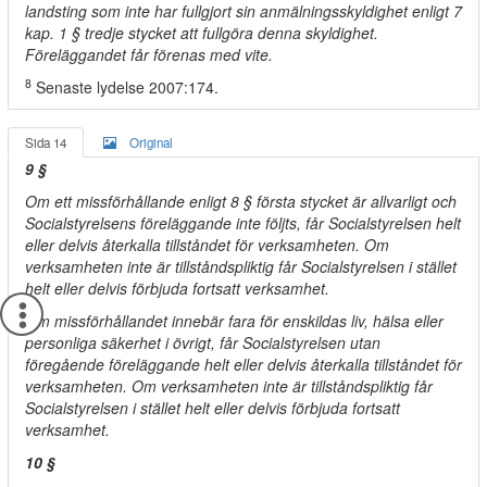
landsting som inte har fullgjort sin anmälningsskyldighet enligt 7
kap. 1 § tredje stycket att fullgöra denna skyldighet.
Föreläggandet får förenas med vite.
8
Senaste lydelse 2007:174.
Sida 14
Original
9 §
Om ett missförhållande enligt 8 § första stycket är allvarligt och
Socialstyrelsens föreläggande inte följts, får Socialstyrelsen helt
eller delvis återkalla tillståndet för verksamheten. Om
verksamheten inte är tillståndspliktig får Socialstyrelsen i stället
helt eller delvis förbjuda fortsatt verksamhet.
Om missförhållandet innebär fara för enskildas liv, hälsa eller
personliga säkerhet i övrigt, får Socialstyrelsen utan
föregående föreläggande helt eller delvis återkalla tillståndet för
verksamheten. Om verksamheten inte är tillståndspliktig får
Socialstyrelsen i stället helt eller delvis förbjuda fortsatt
verksamhet.
10 §