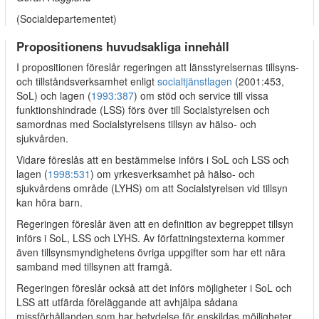
(Socialdepartementet)
Propositionens huvudsakliga innehåll
I propositionen föreslår regeringen att länsstyrelsernas tillsyns-
och tillståndsverksamhet enligt
socialtjänstlagen
(2001:453,
SoL) och lagen (
1993:387
) om stöd och service till vissa
funktionshindrade (LSS) förs över till Socialstyrelsen och
samordnas med Socialstyrelsens tillsyn av hälso- och
sjukvården.
Vidare föreslås att en bestämmelse införs i SoL och LSS och
lagen (
1998:531
) om yrkesverksamhet på hälso- och
sjukvårdens område (LYHS) om att Socialstyrelsen vid tillsyn
kan höra barn.
Regeringen föreslår även att en definition av begreppet tillsyn
införs i SoL, LSS och LYHS. Av författningstexterna kommer
även tillsynsmyndighetens övriga uppgifter som har ett nära
samband med tillsynen att framgå.
Regeringen föreslår också att det införs möjligheter i SoL och
LSS att utfärda föreläggande att avhjälpa sådana
missförhållanden som har betydelse för enskildas möjligheter