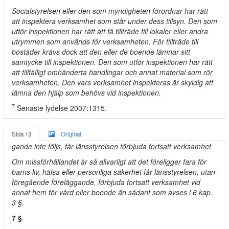
Socialstyrelsen eller den som myndigheten förordnar har rätt
att inspektera verksamhet som står under dess tillsyn. Den som
utför inspektionen har rätt att få tillträde till lokaler eller andra
utrymmen som används för verksamheten. För tillträde till
bostäder krävs dock att den eller de boende lämnar sitt
samtycke till inspektionen. Den som utför inspektionen har rätt
att tillfälligt omhänderta handlingar och annat material som rör
verksamheten. Den vars verksamhet inspekteras är skyldig att
lämna den hjälp som behövs vid inspektionen.
7
Senaste lydelse 2007:1315.
Sida 13
Original
gande inte följs, får länsstyrelsen förbjuda fortsatt verksamhet.
Om missförhållandet är så allvarligt att det föreligger fara för
barns liv, hälsa eller personliga säkerhet får länsstyrelsen, utan
föregående föreläggande, förbjuda fortsatt verksamhet vid
annat hem för vård eller boende än sådant som avses i 6 kap.
3 §.
7 §