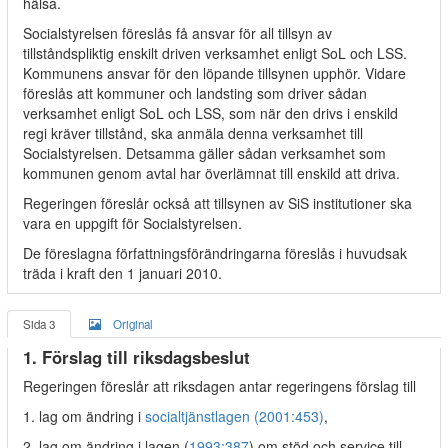
hälsa.
Socialstyrelsen föreslås få ansvar för all tillsyn av
tillståndspliktig enskilt driven verksamhet enligt SoL och LSS.
Kommunens ansvar för den löpande tillsynen upphör. Vidare
föreslås att kommuner och landsting som driver sådan
verksamhet enligt SoL och LSS, som när den drivs i enskild
regi kräver tillstånd, ska anmäla denna verksamhet till
Socialstyrelsen. Detsamma gäller sådan verksamhet som
kommunen genom avtal har överlämnat till enskild att driva.
Regeringen föreslår också att tillsynen av SiS institutioner ska
vara en uppgift för Socialstyrelsen.
De föreslagna författningsförändringarna föreslås i huvudsak
träda i kraft den 1 januari 2010.
Sida 3
Original
1. Förslag till riksdagsbeslut
Regeringen föreslår att riksdagen antar regeringens förslag till
1. lag om ändring i
socialtjänstlagen (2001:453)
,
2. lag om ändring i lagen (
1993:387
) om stöd och service till