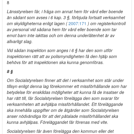
8
Länsstyrelsen får, i fråga om annat hem för vård eller boende
än sådant som avses i 6 kap. 3 §, förbjuda fortsatt verksamhet
om skyldigheterna enligt lagen (
2007:171
) om registerkontroll
av personal vid sådana hem för vård eller boende som tar
emot barn inte iakttas och om denna underlåtenhet är av
allvarligt slag.
Vid sådan inspektion som anges i 6 § har den som utför
inspektionen rätt att av polismyndigheten få den hjälp som
behövs för att inspektionen ska kunna genomföras.
8 §
Om Socialstyrelsen finner att det i verksamhet som står under
tillsyn enligt denna lag förekommer ett missförhållande som har
betydelse för enskildas möjligheter att kunna få de insatser de
har rätt till, får Socialstyrelsen förelägga den som svarar för
verksamheten att avhjälpa missförhållandet. Ett föreläggande
ska innehålla uppgifter om de åtgärder som Socialstyrelsen
anser nödvändiga för att det påtalade missförhållandet ska
kunna avhjälpas. Föreläggandet får förenas med vite.
Socialstyrelsen får även förelägga den kommun eller det