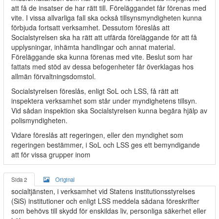
att få de insatser de har rätt till. Föreläggandet får förenas med
vite. I vissa allvarliga fall ska också tillsynsmyndigheten kunna
förbjuda fortsatt verksamhet. Dessutom föreslås att
Socialstyrelsen ska ha rätt att utfärda föreläggande för att få
upplysningar, inhämta handlingar och annat material.
Föreläggande ska kunna förenas med vite. Beslut som har
fattats med stöd av dessa befogenheter får överklagas hos
allmän förvaltningsdomstol.
Socialstyrelsen föreslås, enligt SoL och LSS, få rätt att
inspektera verksamhet som står under myndighetens tillsyn.
Vid sådan inspektion ska Socialstyrelsen kunna begära hjälp av
polismyndigheten.
Vidare föreslås att regeringen, eller den myndighet som
regeringen bestämmer, i SoL och LSS ges ett bemyndigande
att för vissa grupper inom
Sida 2
Original
socialtjänsten, i verksamhet vid Statens institutionsstyrelses
(SiS) institutioner och enligt LSS meddela sådana föreskrifter
som behövs till skydd för enskildas liv, personliga säkerhet eller