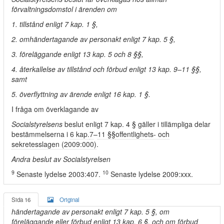
förvaltningsdomstol i ärenden om
1. tillstånd enligt 7 kap. 1 §,
2. omhändertagande av personakt enligt 7 kap. 5 §,
3. föreläggande enligt 13 kap. 5 och 8 §§,
4. återkallelse av tillstånd och förbud enligt 13 kap. 9–11 §§,
samt
5. överflyttning av ärende enligt 16 kap. 1 §.
I fråga om överklagande av
Socialstyrelsens
beslut enligt 7 kap. 4 § gäller i tillämpliga delar
bestämmelserna i
6 kap.
7
–
11 §§
offentlighets- och
sekretesslagen (2009:000)
.
Andra beslut av Socialstyrelsen
9
10
Senaste lydelse 2003:407.
Senaste lydelse 2009:xxx.
Sida 16
Original
händertagande av personakt enligt 7 kap. 5 §, om
föreläggande eller förbud enligt 13 kap. 6 §, och om förbud