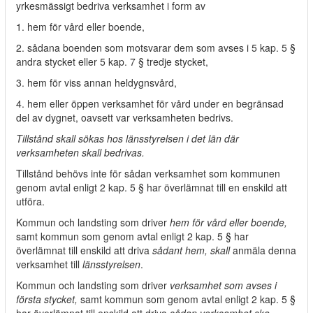
yrkesmässigt bedriva verksamhet i form av
1. hem för vård eller boende,
2. sådana boenden som motsvarar dem som avses i 5 kap. 5 §
andra stycket eller 5 kap. 7 § tredje stycket,
3. hem för viss annan heldygnsvård,
4. hem eller öppen verksamhet för vård under en begränsad
del av dygnet, oavsett var verksamheten bedrivs.
Tillstånd skall sökas hos länsstyrelsen i det län där
verksamheten skall bedrivas.
Tillstånd behövs inte för sådan verksamhet som kommunen
genom avtal enligt 2 kap. 5 § har överlämnat till en enskild att
utföra.
Kommun och landsting som driver
hem för vård eller boende,
samt kommun som genom avtal enligt 2 kap. 5 § har
överlämnat till enskild att driva
sådant hem, skall
anmäla denna
verksamhet till
länsstyrelsen
.
Kommun och landsting som driver
verksamhet som avses i
första stycket,
samt kommun som genom avtal enligt 2 kap. 5 §