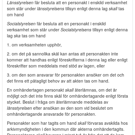
Länsstyrelsen
får besluta att en personakt i enskild verksamhet
som står under
länsstyrelsens
tillsyn enligt denna lag
skall
tas
om hand
Socialstyrelsen
får besluta att en personakt i enskild
verksamhet som står under
Socialstyrelsens
tillsyn enligt denna
lag
ska
tas om hand
1. om verksamheten upphör,
2. om det på sannolika skäl kan antas att personakten inte
kommer att handhas enligt föreskrifterna i denna lag eller enligt
föreskrifter som meddelats med stöd av lagen, eller
3. om den som ansvarar för personakten ansöker om det och
det finns ett påtagligt behov av att akten tas om hand.
En omhändertagen personakt
skall
återlämnas, om det är
möjligt och det inte finns skäl för omhändertagande enligt första
stycket. Beslut i fråga om återlämnande meddelas av
länsstyrelsen
efter ansökan av den som vid beslutet om
omhändertagande ansvarade för personakten.
Personakter som har tagits om hand
skall
förvaras avskilda hos
arkivmyndigheten i den kommun där akterna omhändertagits.