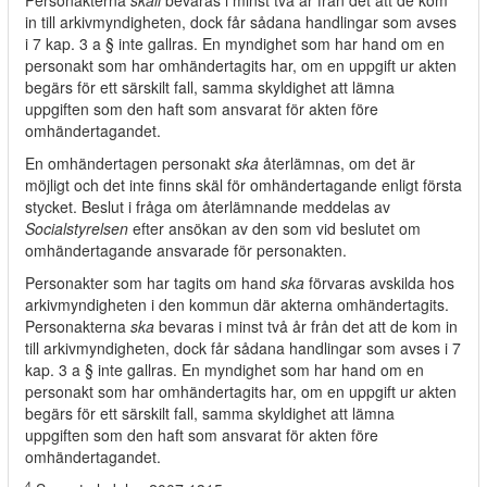
Personakterna
skall
bevaras i minst två år från det att de kom
in till arkivmyndigheten, dock får sådana handlingar som avses
i 7 kap. 3 a § inte gallras. En myndighet som har hand om en
personakt som har omhändertagits har, om en uppgift ur akten
begärs för ett särskilt fall, samma skyldighet att lämna
uppgiften som den haft som ansvarat för akten före
omhändertagandet.
En omhändertagen personakt
ska
återlämnas, om det är
möjligt och det inte finns skäl för omhändertagande enligt första
stycket. Beslut i fråga om återlämnande meddelas av
Socialstyrelsen
efter ansökan av den som vid beslutet om
omhändertagande ansvarade för personakten.
Personakter som har tagits om hand
ska
förvaras avskilda hos
arkivmyndigheten i den kommun där akterna omhändertagits.
Personakterna
ska
bevaras i minst två år från det att de kom in
till arkivmyndigheten, dock får sådana handlingar som avses i 7
kap. 3 a § inte gallras. En myndighet som har hand om en
personakt som har omhändertagits har, om en uppgift ur akten
begärs för ett särskilt fall, samma skyldighet att lämna
uppgiften som den haft som ansvarat för akten före
omhändertagandet.
4