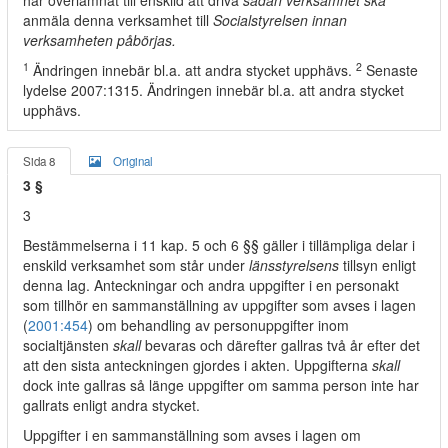
har överlämnat till enskild att driva
sådan verksamhet ska
anmäla denna verksamhet till
Socialstyrelsen innan
verksamheten påbörjas.
1
2
Ändringen innebär bl.a. att andra stycket upphävs.
Senaste
lydelse 2007:1315. Ändringen innebär bl.a. att andra stycket
upphävs.
Sida 8
Original
3 §
3
Bestämmelserna i 11 kap. 5 och 6 §§ gäller i tillämpliga delar i
enskild verksamhet som står under
länsstyrelsens
tillsyn enligt
denna lag. Anteckningar och andra uppgifter i en personakt
som tillhör en sammanställning av uppgifter som avses i lagen
(
2001:454
) om behandling av personuppgifter inom
socialtjänsten
skall
bevaras och därefter gallras två år efter det
att den sista anteckningen gjordes i akten. Uppgifterna
skall
dock inte gallras så länge uppgifter om samma person inte har
gallrats enligt andra stycket.
Uppgifter i en sammanställning som avses i lagen om