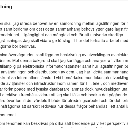
tning
ven skall jag utreda behovet av en samordning mellan lagstiftningen för 
t samt bedöma om det i detta sammanhang behövs ytterligare lagstiftni
trandefrihet, tillgänglighet och mångfald och för att motverka skadliga
änsningar. Jag skall vidare ge förslag till hur det fortsatta arbetet me
gorna bör bedrivas.
 mina överväganden skall ligga en beskrivning av utvecklingen av elektr
jänster. Mot denna bakgrund skall jag kartlägga och analysera i vilken
r tillämplig på elektroniska informationstjänster samt hur lagstiftningen 
 användningen och distributionen av dem. Jag har i detta sammanhang v
ktroniska informationstjänster i vid bemärkelse med fokus på utvecklin
nde av tjänster och infrastruktur inom ramen för IT-, tele-, och mediev
är förknippade med fysiska databärare lämnas dock huvudsakligen uta
 I direktiven framhålls vidare att jag skall följa och beakta det pågåend
rutöver funnit det värdefullt både för utredningsarbetet och för det fort
frågorna att särskilt redovisa hur dessa frågor behandlas i ett antal l
enomenet
m fenomen kan beskrivas på olika sätt beroende på vilket perspektiv