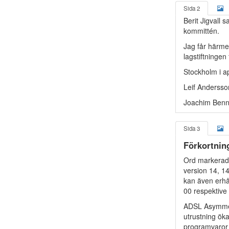
Sida 2
Berit Jigvall 
kommittén.
Jag får härm
lagstiftningen
Stockholm i a
Leif Andersso
Joachim Ben
Sida 3
Förkortnin
Ord markerade
version 14, 14
kan även erhå
00 respektive
ADSL Asymmetr
utrustning ök
programvaror 