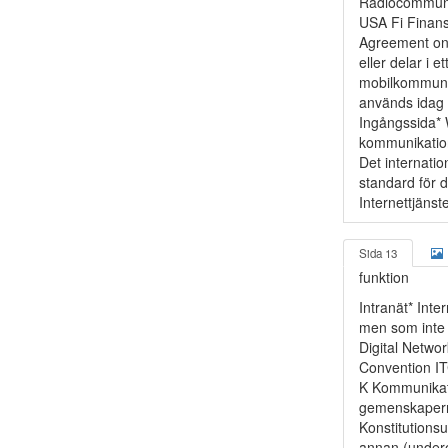
Radiocommuni
USA Fi Finans
Agreement on 
eller delar i
mobilkommuni
används idag f
Ingångssida* 
kommunikation
Det internati
standard för d
Internettjänst
Sida 13
funktion
Intranät* Inte
men som inte ä
Digital Networ
Convention IT
K Kommunikat
gemenskapern
Konstitutionsu
annan (underor