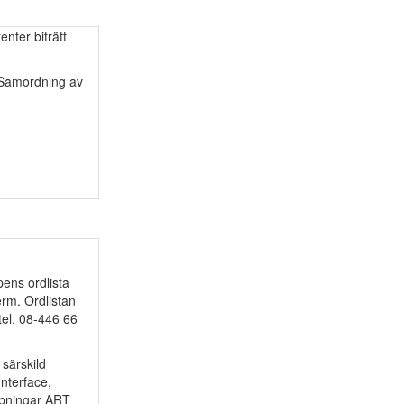
nter biträtt
 Samordning av
ens ordlista
erm. Ordlistan
el. 08-446 66
särskild
nterface,
ämpningar ART