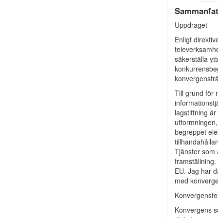
Sammanfat
Uppdraget
Enligt direkti
televerksamhe
säkerställa yt
konkurrensbegr
konvergensfrå
Till grund för
informationst
lagstiftning ä
utformningen,
begreppet ele
tillhandahålla
Tjänster som 
framställning.
EU. Jag har dä
med konvergens
Konvergensf
Konvergens so