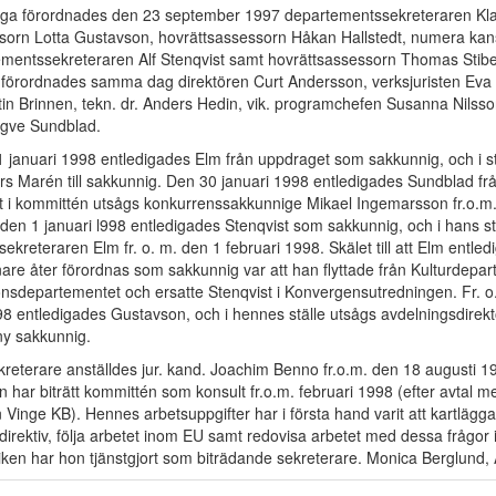
ga förordnades den 23 september 1997 departementssekreteraren Kla
sorn Lotta Gustavson, hovrättsassessorn Håkan Hallstedt, numera kans
mentssekreteraren Alf Stenqvist samt hovrättsassessorn Thomas Stib
förordnades samma dag direktören Curt Andersson, verksjuristen Eva
rtin Brinnen, tekn. dr. Anders Hedin, vik. programchefen Susanna Nilss
ngve Sundblad.
 1 januari 1998 entledigades Elm från uppdraget som sakkunnig, och i st
ars Marén till sakkunnig. Den 30 januari 1998 entledigades Sundblad fr
 i kommittén utsågs konkurrenssakkunnige Mikael Ingemarsson fr.o.m
 den 1 januari l998 entledigades Stenqvist som sakkunnig, och i hans st
kreteraren Elm fr. o. m. den 1 februari 1998. Skälet till att Elm entledi
re åter förordnas som sakkunnig var att han flyttade från Kulturdeparte
sdepartementet och ersatte Stenqvist i Konvergensutredningen. Fr. o
 entledigades Gustavson, och i hennes ställe utsågs avdelningsdirek
 ny sakkunnig.
eterare anställdes jur. kand. Joachim Benno fr.o.m. den 18 augusti 19
 har biträtt kommittén som konsult fr.o.m. februari 1998 (efter avtal m
Vinge KB). Hennes arbetsuppgifter har i första hand varit att kartlägg
direktiv, följa arbetet inom EU samt redovisa arbetet med dessa frågor 
tiken har hon tjänstgjort som biträdande sekreterare. Monica Berglund, 