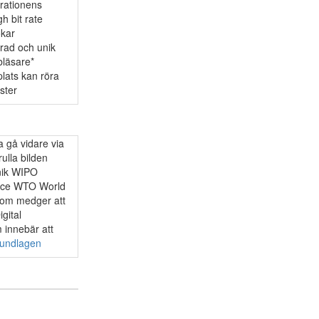
rationens
h bit rate
ökar
rad och unik
bläsare*
lats kan röra
ster
 gå vidare via
ulla bilden
nik WIPO
ence WTO World
 som medger att
gital
m innebär att
rundlagen