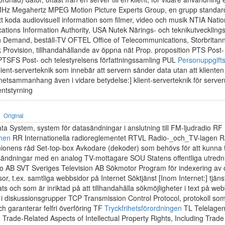
MHz Megahertz MPEG Motion Picture Experts Group, en grupp standa
tt koda audiovisuell information som filmer, video och musik NTIA Natio
tions Information Authority, USA Nutek Närings- och teknikutvecklin
 Demand, beställ-TV OFTEL Office of Telecommunications, Storbrita
Provision, tillhandahållande av öppna nät Prop. proposition PTS Post-
 PTSFS Post- och telestyrelsens författningssamling PUL
Personuppgift
ient-serverteknik som innebär att servern sänder data utan att klienten 
ernetsammanhang även i vidare betydelse:] klient-serverteknik för serve
entstyrning
Original
a System, system för datasändningar i anslutning till FM-ljudradio RF
men
RR Internationella radioreglementet RTVL Radio-_och_TV-lagen R
ionens råd Set-top-box Avkodare (dekoder) som behövs för att kunna 
tsändningar med en analog TV-mottagare SOU Statens offentliga utred
o AB SVT Sveriges Television AB Sökmotor Program för indexering av 
or, t.ex. samtliga webbsidor på Internet Söktjänst [Inom Internet:] tjän
s och som är inriktad på att tillhandahålla sökmöjligheter i text på web
 diskussionsgrupper TCP Transmission Control Protocol, protokoll som
ch garanterar felfri överföring TF
Tryckfrihetsförordningen
TL Telelage
Trade-Related Aspects of Intellectual Property Rights, Including Trade 