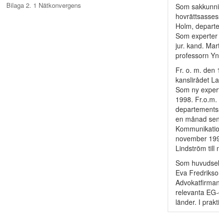
Bilaga 2. 1 Nätkonvergens
Som sakkunni
hovrättsasses
Holm, departe
Som experter 
jur. kand. Ma
professorn Y
Fr. o. m. den
kanslirådet L
Som ny expert
1998. Fr.o.m.
departementsse
en månad sena
Kommunikation
november 1998
Lindström till
Som huvudsekr
Eva Fredrikson
Advokatfirman 
relevanta EG-
länder. I prak