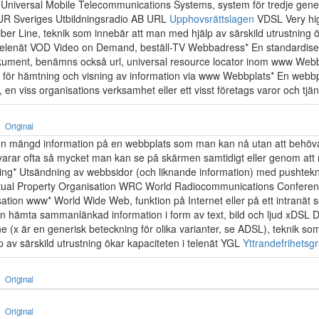
niversal Mobile Telecommunications Systems, system för tredje gene
 UR Sveriges Utbildningsradio AB URL
Upphovsrättslagen
VDSL Very hig
iber Line, teknik som innebär att man med hjälp av särskild utrustning 
 telenät VOD Video on Demand, beställ-TV Webbadress* En standardise
kument, benämns också url, universal resource locator inom www Web
för hämtning och visning av information via www Webbplats* En webbp
, en viss organisations verksamhet eller ett visst företags varor och tjän
Original
 mängd information på en webbplats som man kan nå utan att behöva
varar ofta så mycket man kan se på skärmen samtidigt eller genom att r
ng* Utsändning av webbsidor (och liknande information) med pushtek
ectual Property Organisation WRC World Radiocommunications Confer
ation www* World Wide Web, funktion på Internet eller på ett intranät
n hämta sammanlänkad information i form av text, bild och ljud xDSL Di
e (x är en generisk beteckning för olika varianter, se ADSL), teknik so
 av särskild utrustning ökar kapaciteten i telenät YGL
Yttrandefrihetsg
Original
Original