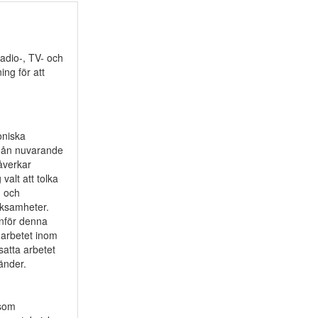
radio-, TV- och
ng för att
d
oniska
 mån nuvarande
påverkar
alt att tolka
g och
erksamheter.
nför denna
e arbetet inom
satta arbetet
änder.
 som