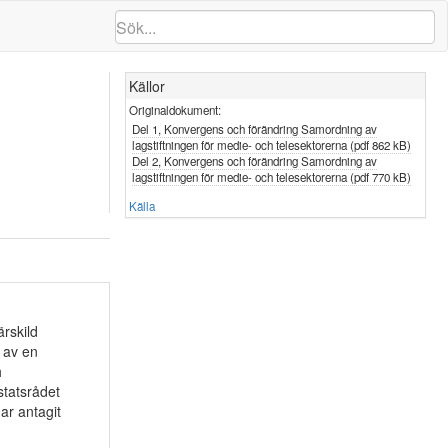
Källor
Originaldokument:
Del 1, Konvergens och förändring Samordning av
lagstiftningen för medie- och telesektorerna (pdf 862 kB)
Del 2, Konvergens och förändring Samordning av
lagstiftningen för medie- och telesektorerna (pdf 770 kB)
Källa
rskild
 av en
h
statsrådet
ar antagit