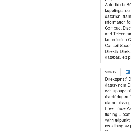
Autorité de R
kopplings- oc
datornät, frä
information för
Compact Disc
and Telecomm
kommission C
Conseil Supéri
Direktiv Direk
databas, ett 
Sida 12
Direkttjänst* 
datasystem Di
och uppspelning
överföringen 
ekonomiska g
Free Trade A
tidning E-pos
valfri tidpun
inställning 