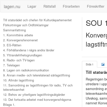
lagen.nu
Lagar
Rättsfall
Förarbeten
Föreskrifter
SOU 1
Till statsrådet och chefen för Kulturdepartementet
Förkortningar och Ordförklaringar
Sammanfattning
Konver
1. Kommitténs arbete
2. Konvergensfenomenet
lagstif
3. EG-Rätten
4. Förhållandena i några andra länder
5. Yttrandefrihetsgrundlagen
6. Radio- och TV-lagen
Sida 1
7. Telelagen
8. Lagen om radiokommunikation
Till statsr
9. Annan medie- och telerelaterad särlagstiftning
Regeringen be
10. Allmän lagstiftning
utredare i up
11. Samordning av lagstiftningen för radio, TV och
samordning av 
televerksamhet
televerksamhe
12. Behov av ytterligare lagstiftningsåtgärder
Ulvskog, samm
13. Det fortsatta arbetet med konvergensfrågorna
namnet Konve
Bilaga 1.