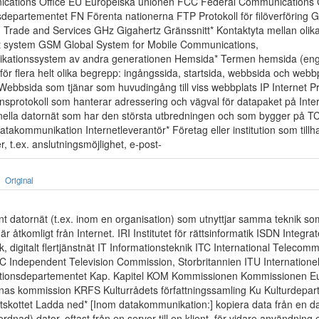
cations Office EU Europeiska unionen FCC Federal Communications
departementet FN Förenta nationerna FTP Protokoll för filöverföring
Trade and Services GHz Gigahertz Gränssnitt* Kontaktyta mellan olika
 ett system GSM Global System for Mobile Communications,
kationssystem av andra generationen Hemsida* Termen hemsida (en
ör flera helt olika begrepp: ingångssida, startsida, webbsida och webb
Webbsida som tjänar som huvudingång till viss webbplats IP Internet Pr
sprotokoll som hanterar adressering och vägval för datapaket på Inter
onella datornät som har den största utbredningen och som bygger på TC
atakommunikation Internetleverantör* Företag eller institution som tillh
er, t.ex. anslutningsmöjlighet, e-post-
Original
rnt datornät (t.ex. inom en organisation) som utnyttjar samma teknik so
r åtkomligt från Internet. IRI Institutet för rättsinformatik ISDN Integra
k, digitalt flertjänstnät IT Informationsteknik ITC International Telecom
C Independent Television Commission, Storbritannien ITU Internationel
ionsdepartementet Kap. Kapitel KOM Kommissionen Kommissionen E
as kommission KRFS Kulturrådets författningssamling Ku Kulturdepa
tskottet Ladda ned* [Inom datakommunikation:] kopiera data från en dat
dnad) dator, oftast från en server till en klient, för vidare användning e