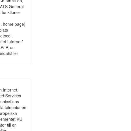
 Commission,
 GATS General
 funktioner
g. home page)
plats
otocol,
net Internet*
P/IP, en
andahåller
m Internet,
ted Services
munications
la teleunionen
uropeiska
rtementet KU
or till en
ller