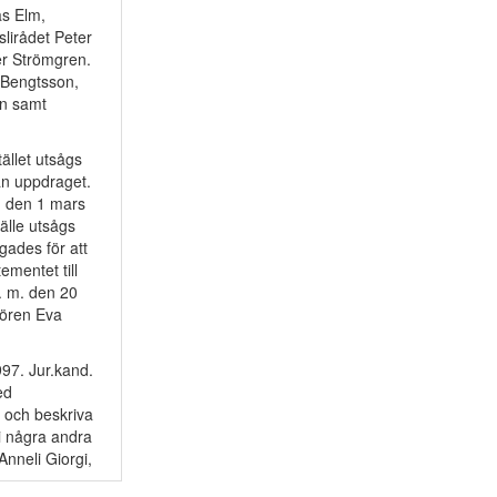
s Elm,
lirådet Peter
er Strömgren.
 Bengtsson,
on samt
ället utsågs
ån uppdraget.
. den 1 mars
älle utsågs
gades för att
mentet till
. m. den 20
tören Eva
97. Jur.kand.
ed
a och beskriva
i några andra
Anneli Giorgi,