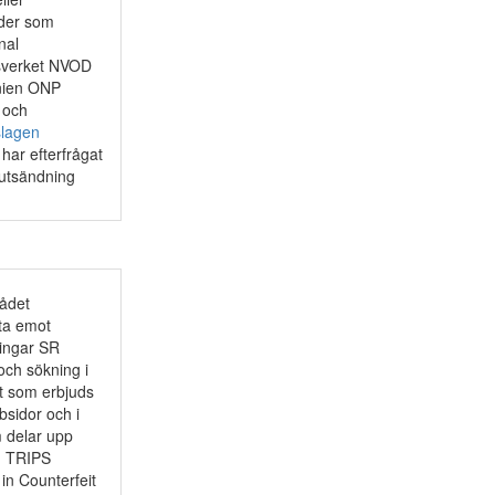
rder som
nal
gsverket NVOD
nnien ONP
 och
slagen
har efterfrågat
rutsändning
ådet
ta emot
ningar SR
och sökning i
st som erbjuds
bsidor och i
 delar upp
n TRIPS
in Counterfeit