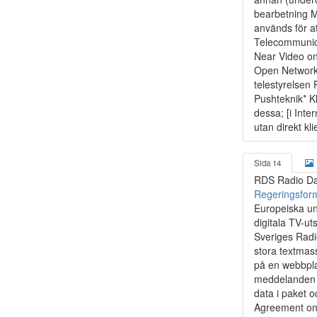
bearbetning 
används för a
Telecommunica
Near Video on
Open Network 
telestyrelsen
Pushteknik* Kl
dessa; [i Int
utan direkt kli
Sida 14
RDS Radio Dat
Regeringsfor
Europeiska un
digitala TV-u
Sveriges Radi
stora textmass
på en webbplat
meddelanden i
data i paket o
Agreement on 