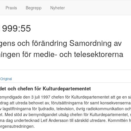
Praxis
Begrepp
Nyheter
999:55
gens och förändring Samordning av
tningen för medie- och telesektorerna
Original
ådet och chefen för Kulturdepartementet
myndigade den 3 juli 1997 chefen för Kulturdepartementet att ge en sä
pdrag att utreda behovet av, förutsättningarna för samt konsekvenserna
lagstiftningarna för ljudradio, television, övrig radiokommunikation oc
t. Med stöd av bemyndigandet utsåg chefen för Kulturdepartementet, 
a dag undertecknad Leif Andersson till särskild utredare. Kommittén h
rgensutredningen.