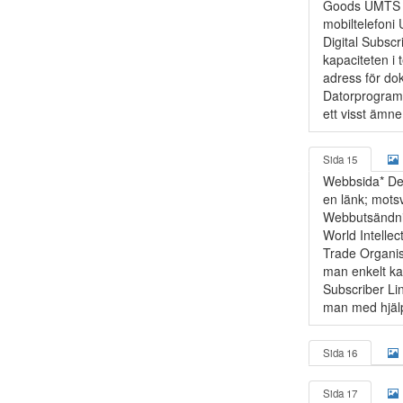
Goods UMTS U
mobiltelefoni
Digital Subscr
kapaciteten i
adress för do
Datorprogram 
ett visst ämne
Sida 15
Webbsida* Den
en länk; mots
Webbutsändni
World Intell
Trade Organis
man enkelt ka
Subscriber Lin
man med hjälp
Sida 16
Sida 17