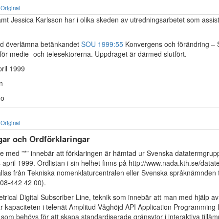
Original
samt Jessica Karlsson har i olika skeden av utredningsarbetet som assiste
ed överlämna betänkandet
SOU 1999:55
Konvergens och förändring –
 för medie- och telesektorerna. Uppdraget är därmed slutfört.
pril 1999
n
no
Original
gar och Ordförklaringar
 med ”*” innebär att förklaringen är hämtad ur Svenska datatermgrupp
 april 1999. Ordlistan i sin helhet finns på http://www.nada.kth.se/datat
llas från Tekniska nomenklaturcentralen eller Svenska språknämnden t
 08-442 42 00).
ical Digital Subscriber Line, teknik som innebär att man med hjälp av 
ar kapaciteten i telenät Amplitud Våghöjd API Application Programming I
som behövs för att skapa standardiserade gränsytor i interaktiva till