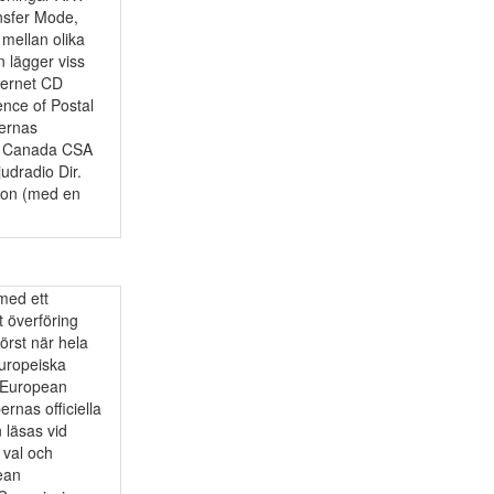
nsfer Mode,
mellan olika
n lägger viss
nternet CD
ce of Postal
ernas
, Canada CSA
judradio Dir.
tion (med en
med ett
 överföring
först när hela
Europeiska
 European
nas officiella
 läsas vid
 val och
ean