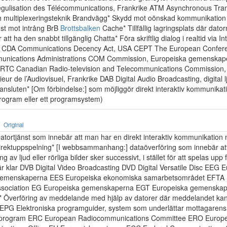
égulisation des Télécommunications, Frankrike ATM Asynchronous Tra
h multiplexeringsteknik Brandvägg* Skydd mot oönskad kommunikation 
mst mot intrång BrB
Brottsbalken
Cache* Tillfällig lagringsplats där dator
 att ha den snabbt tillgänglig Chatta* Föra skriftlig dialog i realtid via I
 CDA Communications Decency Act, USA CEPT The European Conferen
unications Administrations COM Commission, Europeiska gemenskap
RTC Canadian Radio-television and Telecommunications Commission
eur de l’Audiovisuel, Frankrike DAB Digital Audio Broadcasting, digital l
tansluten* [Om förbindelse:] som möjliggör direkt interaktiv kommunika
program eller ett programsystem)
Original
Datortjänst som innebär att man har en direkt interaktiv kommunikation 
rektuppspelning* [I webbsammanhang:] dataöverföring som innebär att
 av ljud eller rörliga bilder sker successivt, i stället för att spelas upp 
är klar DVB Digital Video Broadcasting DVD Digital Versatile Disc EEG 
emenskaperna EES Europeiska ekonomiska samarbetsområdet EFTA
ssociation EG Europeiska gemenskaperna EGT Europeiska gemenskaper
t* Överföring av meddelande med hjälp av datorer där meddelandet kan
kt EPG Elektroniska programguider, system som underlättar mottagarens
av program ERC European Radiocommunications Committee ERO Europ