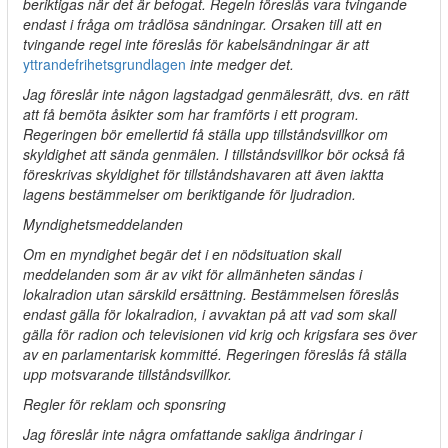
beriktigas när det är befogat. Regeln föreslås vara tvingande
endast i fråga om trådlösa sändningar. Orsaken till att en
tvingande regel inte föreslås för kabelsändningar är att
yttrandefrihetsgrundlagen
inte medger det.
Jag föreslår inte någon lagstadgad genmälesrätt, dvs. en rätt
att få bemöta åsikter som har framförts i ett program.
Regeringen bör emellertid få ställa upp tillståndsvillkor om
skyldighet att sända genmälen. I tillståndsvillkor bör också få
föreskrivas skyldighet för tillståndshavaren att även iaktta
lagens bestämmelser om beriktigande för ljudradion.
Myndighetsmeddelanden
Om en myndighet begär det i en nödsituation skall
meddelanden som är av vikt för allmänheten sändas i
lokalradion utan särskild ersättning. Bestämmelsen föreslås
endast gälla för lokalradion, i avvaktan på att vad som skall
gälla för radion och televisionen vid krig och krigsfara ses över
av en parlamentarisk kommitté. Regeringen föreslås få ställa
upp motsvarande tillståndsvillkor.
Regler för reklam och sponsring
Jag föreslår inte några omfattande sakliga ändringar i