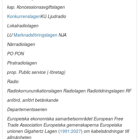
kap. Koncessionsavgiftslagen
Konkurrenslagen
KU
Ljudradio
Lokalradiolagen
LU
Marknadsföringslagen
NJA
Närradiolagen
PO PON
Piratradiolagen
prop. Public service (-företag)
Radio
Radiokorrununikationslagen Radiolagen Radiotidningslagen RF
anförd, anfört betänkande
Departementsserien
Europeiska ekonomiska samarbetsområdet European Free
Trade Association Europeiska gemenskaperna Europeiska
unionen Gigahertz Lagen
(
1991:2027
)
om kabelsändningar till
allmänheten