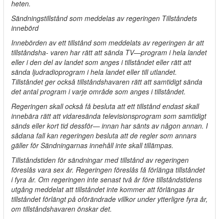
heten.
Sändningstillstånd som meddelas av regeringen Tillståndets
innebörd
Innebörden av ett tillstånd som meddelats av regeringen är att
tillståndsha- varen har rätt att sända TV—program i hela landet
eller i den del av landet som anges i tillståndet eller rätt att
sända ljudradioprogram i hela landet eller till utlandet.
Tillståndet ger också tillståndshavaren rätt att samtidigt sända
det antal program i varje område som anges i tillståndet.
Regeringen skall också få besluta att ett tillstånd endast skall
innebära rätt att vidaresända televisionsprogram som samtidigt
sänds eller kort tid dessför— innan har sänts av någon annan. I
sådana fall kan regeringen besluta att de regler som annars
gäller för Sändningarnas innehåll inte skall tillämpas.
Tillståndstiden för sändningar med tillstånd av regeringen
föreslås vara sex år. Regeringen föreslås få förlänga tillståndet
i fyra år. Om regeringen inte senast två år före tillståndstidens
utgång meddelat att tillståndet inte kommer att förlängas är
tillståndet förlängt på oförändrade villkor under ytterligre fyra år,
om tillståndshavaren önskar det.