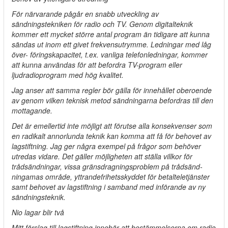
För närvarande pågår en snabb utveckling av
sändningstekniken för radio och TV. Genom digitalteknik
kommer ett mycket större antal program än tidigare att kunna
sändas ut inom ett givet frekvensutrymme. Ledningar med låg
över- föringskapacitet, t.ex. vanliga telefonledningar, kommer
att kunna användas för att befordra TV-program eller
ljudradioprogram med hög kvalitet.
Jag anser att samma regler bör gälla för innehållet oberoende
av genom vilken teknisk metod sändningarna befordras till den
mottagande.
Det är emellertid inte möjligt att förutse alla konsekvenser som
en radikalt annorlunda teknik kan komma att få för behovet av
lagstiftning. Jag ger några exempel på frågor som behöver
utredas vidare. Det gäller möjligheten att ställa villkor för
trådsändningar, vissa gränsdragningsproblem på trådsänd-
ningamas område, yttrandefrihetsskyddet för betalteletjänster
samt behovet av lagstiftning i samband med införande av ny
sändningsteknik.
Nio lagar blir två
Mitt förslag till lagstiftning innebär att bestämmelserna om radio