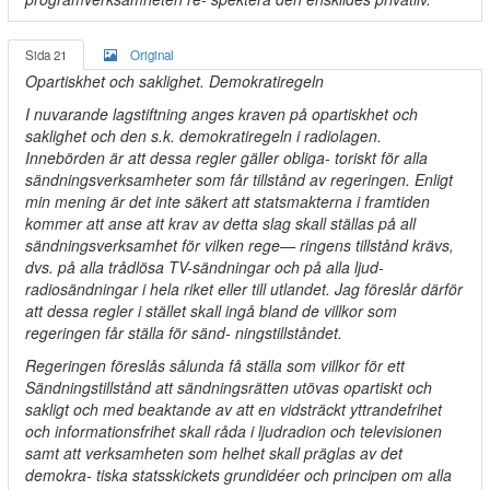
Sida 21
Original
Opartiskhet och saklighet. Demokratiregeln
I nuvarande lagstiftning anges kraven på opartiskhet och
saklighet och den s.k. demokratiregeln i radiolagen.
Innebörden är att dessa regler gäller obliga- toriskt för alla
sändningsverksamheter som får tillstånd av regeringen. Enligt
min mening är det inte säkert att statsmakterna i framtiden
kommer att anse att krav av detta slag skall ställas på all
sändningsverksamhet för vilken rege— ringens tillstånd krävs,
dvs. på alla trådlösa TV-sändningar och på alla ljud-
radiosändningar i hela riket eller till utlandet. Jag föreslår därför
att dessa regler i stället skall ingå bland de villkor som
regeringen får ställa för sänd- ningstillståndet.
Regeringen föreslås sålunda få ställa som villkor för ett
Sändningstillstånd att sändningsrätten utövas opartiskt och
sakligt och med beaktande av att en vidsträckt yttrandefrihet
och informationsfrihet skall råda i ljudradion och televisionen
samt att verksamheten som helhet skall präglas av det
demokra- tiska statsskickets grundidéer och principen om alla