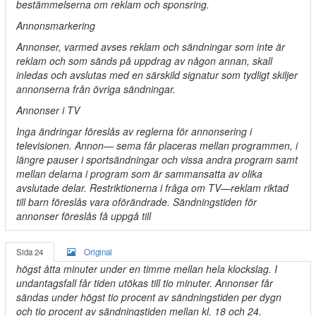
bestämmelserna om reklam och sponsring.
Annonsmarkering
Annonser, varmed avses reklam och sändningar som inte är
reklam och som sänds på uppdrag av någon annan, skall
inledas och avslutas med en särskild signatur som tydligt skiljer
annonserna från övriga sändningar.
Annonser i TV
Inga ändringar föreslås av reglerna för annonsering i
televisionen. Annon— sema får placeras mellan programmen, i
längre pauser i sportsändningar och vissa andra program samt
mellan delarna i program som är sammansatta av olika
avslutade delar. Restriktionerna i fråga om TV—reklam riktad
till barn föreslås vara oförändrade. Sändningstiden för
annonser föreslås få uppgå till
Sida 24
Original
högst åtta minuter under en timme mellan hela klockslag. I
undantagsfall får tiden utökas till tio minuter. Annonser får
sändas under högst tio procent av sändningstiden per dygn
och tio procent av sändningstiden mellan kl. 18 och 24.