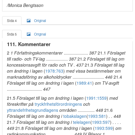
/Monica Bengtsson
Sida 4
Original
Sida 5
Original
111. Kommentarer
2
1 Författningskommentarer
....................
387
21.1
Förslaget
till radio- och TV-lag
..................
387
21.2
Förslaget till lag om
koncessionsavgift för radio och TV . 437
21.3
Förslaget till lag
om ändring i lagen
(
1978:763
)
med vissa bestämmelser om
marknadsföring av alkoholdrycker
..........................
446
21.4
Förslaget till lag om ändring i lagen
(
1989:41
)
om TV-avgift
.............................
447
21.5
Förslaget till lag om ändring i lagen
(
1991:1559
)
med
föreskrifter på
tryckfrihetsförordningens
och
yttrandefrihetsgrundlagens
områden
..............
448
21.6
Förslaget till lag om ändring i
tobakslagen
(
1993:581
)
. . 448
21.7
Förslaget till lag om ändring i
telelagen
(
1993:597
)
. . . .
449
21.8
Förslaget till lag om ändring i lagen
(
1993:599
)
om
radiokommunikation
......................
449 IV Bilagor 1 .