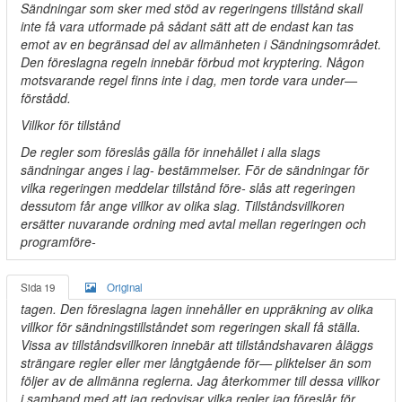
Sändningar som sker med stöd av regeringens tillstånd skall
inte få vara utformade på sådant sätt att de endast kan tas
emot av en begränsad del av allmänheten i Sändningsområdet.
Den föreslagna regeln innebär förbud mot kryptering. Någon
motsvarande regel finns inte i dag, men torde vara under—
förstådd.
Villkor för tillstånd
De regler som föreslås gälla för innehållet i alla slags
sändningar anges i lag- bestämmelser. För de sändningar för
vilka regeringen meddelar tillstånd före- slås att regeringen
dessutom får ange villkor av olika slag. Tillståndsvillkoren
ersätter nuvarande ordning med avtal mellan regeringen och
programföre-
Sida 19
Original
tagen. Den föreslagna lagen innehåller en uppräkning av olika
villkor för sändningstillståndet som regeringen skall få ställa.
Vissa av tillståndsvillkoren innebär att tillståndshavaren åläggs
strängare regler eller mer långtgående för— pliktelser än som
följer av de allmänna reglerna. Jag återkommer till dessa villkor
i samband med att jag redovisar vilka regler jag föreslår för