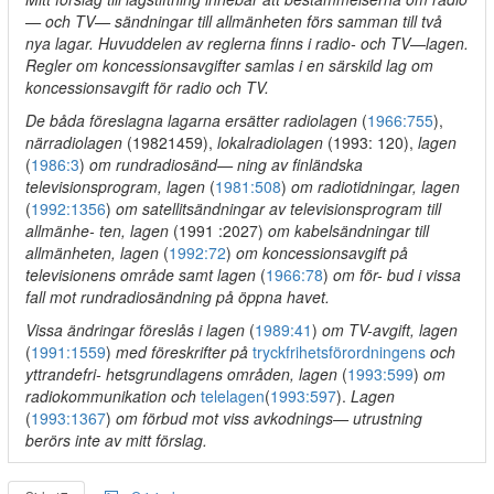
— och TV— sändningar till allmänheten förs samman till två
nya lagar. Huvuddelen av reglerna finns i radio- och TV—lagen.
Regler om koncessionsavgifter samlas i en särskild lag om
koncessionsavgift för radio och TV.
De båda föreslagna lagarna ersätter radiolagen
(
1966:755
),
närradiolagen
(19821459),
lokalradiolagen
(1993: 120),
lagen
(
1986:3
)
om rundradiosänd— ning av finländska
televisionsprogram, lagen
(
1981:508
)
om radiotidningar, lagen
(
1992:1356
)
om satellitsändningar av televisionsprogram till
allmänhe- ten, lagen
(1991 :2027)
om kabelsändningar till
allmänheten, lagen
(
1992:72
)
om koncessionsavgift på
televisionens område samt lagen
(
1966:78
)
om för- bud i vissa
fall mot rundradiosändning på öppna havet.
Vissa ändringar föreslås i lagen
(
1989:41
)
om TV-avgift, lagen
(
1991:1559
)
med föreskrifter på
tryckfrihetsförordningens
och
yttrandefri- hetsgrundlagens områden, lagen
(
1993:599
)
om
radiokommunikation och
telelagen
(
1993:597
).
Lagen
(
1993:1367
)
om förbud mot viss avkodnings— utrustning
berörs inte av mitt förslag.