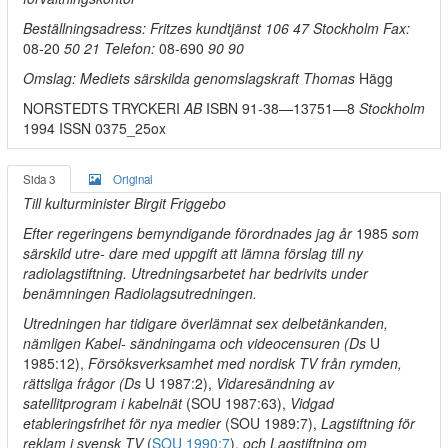
Beställningsadress: Fritzes kundtjänst 106 47 Stockholm Fax:
08-20
50 21 Telefon:
08-690
90 90
Omslag: Mediets särskilda genomslagskraft Thomas
Hägg
NORSTEDTS TRYCKERI
AB
ISBN 91-38—13751—8
Stockholm
1994 ISSN 0375_25ox
Sida 3
Original
Till kulturminister Birgit Friggebo
Efter regeringens bemyndigande förordnades jag år
1985
som
särskild utre- dare med uppgift att lämna förslag till ny
radiolagstiftning. Utredningsarbetet har bedrivits under
benämningen Radiolagsutredningen.
Utredningen har tidigare överlämnat sex delbetänkanden,
nämligen Kabel- sändningama och videocensuren (Ds
U
1985:12),
Försöksverksamhet med nordisk TV från rymden,
rättsliga frågor (Ds
U 1987:2),
Vidaresändning av
satellitprogram i kabelnät
(SOU 1987:63),
Vidgad
etableringsfrihet för nya medier
(SOU 1989:7),
Lagstiftning för
reklam i svensk TV
(
SOU 1990:7
),
och Lagstiftning om