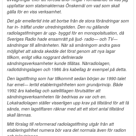
uppfattar som statsmakternas Önskemål om vad som skall
gälla för en viss verksamhet.
Det går emellertid inte att bortse från de stora förändringar som
har in- träffat under utredningstiden. Den nu gällande
radiolagstifmingen är upp- byggd för en monopolsituation, då
Sveriges Radio hade ensamrätt på ljud- radio— och TV—
sändningar till allmänheten. När så småningom andra gavs
möjlighet att sända skedde det först genom att nya lagar
tillkom, enligt vilka noggrant definierade
sändningsverksamheter kunde tillåtas. Närradiolagen,
radiotidningslagen och
1986
års kabellag är exempel på detta.
Den lagstiftning som har tillkommit sedan början av 1990-talet
har emel— lertid etableringsfriheten som grundprincip. Både
1992
års kabellag och satellitlagen förutsätter att
sändningsverksamheten får bedrivas av var och en.
Lokalradiolagen ställer visserligen upp krav på tillstånd för att få
sända, men lagstiftaren räknar med att ett stort antal tillstånd
skall lämnas.
Mitt förslag till reformerad radiolagstiftning utgår från att
etableringsfrihet numera bör vara det normala även för radion