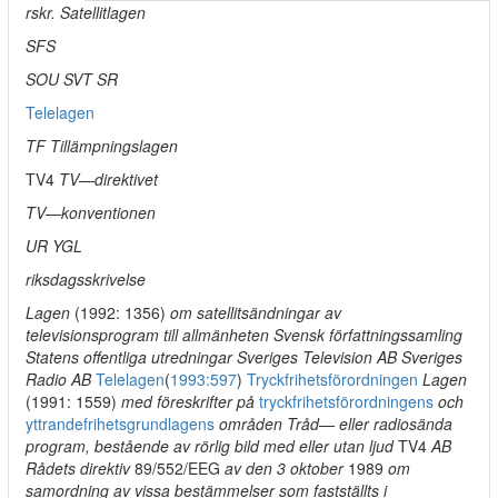
rskr. Satellitlagen
SFS
SOU SVT SR
Telelagen
TF Tillämpningslagen
TV4
TV—direktivet
TV—konventionen
UR YGL
riksdagsskrivelse
Lagen
(1992: 1356)
om satellitsändningar av
televisionsprogram till allmänheten Svensk författningssamling
Statens offentliga utredningar Sveriges Television AB Sveriges
Radio AB
Telelagen
(
1993:597
)
Tryckfrihetsförordningen
Lagen
(1991: 1559)
med föreskrifter på
tryckfrihetsförordningens
och
yttrandefrihetsgrundlagens
områden Tråd— eller radiosända
program, bestående av rörlig bild med eller utan ljud
TV4
AB
Rådets direktiv
89/552/EEG
av den 3 oktober
1989
om
samordning av vissa bestämmelser som fastställts i