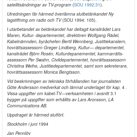
satellitsändningar av TV-program
(
SOU 1992:31
).
Utredningen får härmed överlämna slutbetänkandet Ny
lagstiftning om radio och TV
(SOU 1994: 105).
I
utarbetandet av betänkandet har deltagit kanslirådet Lars
Maren, Kultur- departementet, direktören Wolfgang Rädel,
Kabelnämnden, byråchefen Bertil Wennberg, Justitiekanslern,
hovrättsassessorn Greger Lindberg, Kultur— departementet,
kanslirådet Björn Rosén, Kulturdepanementet, kammarrätts-
assessorn Per Swahn, Civildepartementet, hovrättsassessorn
Christina Weihe, Justitiedepartementet, samt som sekreterare,
hovrättsassessorn Monica Bengtsson.
Vid beskrivningen av tekniska förhållanden har journalisten
Göte Andersson medverkat och lämnat underlaget för kap.
4
.
Vissa uppgifter om kabel-TV—verksamheten i avsnitt
3.1
bygger på uppgifter som erhållits av Lars Aronsson, LA
Communications AB.
Uppdraget är härmed slutfört.
Stockholm i juni
1994
Jan Pennlöv