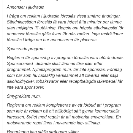
Annonser i ljudradio
I fråga om reklam i ljudradio föreslås vissa smärre ändringar.
Sändningstiden föreslås få vara högst åtta minuter per timme
utan möjlighet till utökning. Regeln om högsta sändningstid för
annonser föreslås gälla även för när- radion. Inga restriktioner
föreslås i fråga om hur annonserna får placeras.
Sponsrade program
Reglerna för sponsring av program föreslås vara oförändrade.
Sponsorsmed- delande skall lämnas före eller efter
programmet. Nyhetsprogram m.m. får inte sponsras. Företag
som har som huvudsaklig verksamhet att tillverka eller sälja
alkoholdrycker, tobaksvaror eller receptbelagda läkemedel får
inte vara sponsorer.
Smygreklam m.m.
Reglerna om reklam kompletteras av ett förbud att i program
som inte är reklam på ett otillbörligt sätt gynna kommersiella
intressen. Syftet med regeln är att motverka smygreklam. En
motsvarande regel finns i nuvarande lag- stiftning.
Regeringen kan ställa strängare villkor