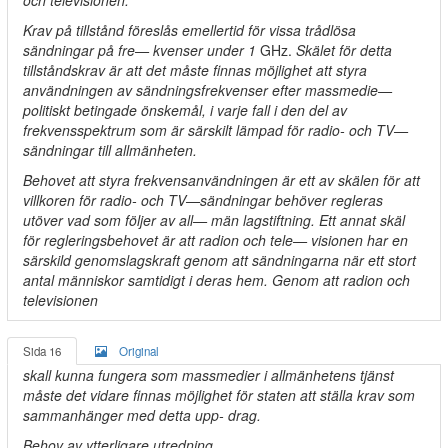
och televisionen.
Krav på tillstånd föreslås emellertid för vissa trådlösa
sändningar på fre— kvenser under 1
GHz.
Skälet för detta
tillståndskrav är att det måste finnas möjlighet att styra
användningen av sändningsfrekvenser efter massmedie—
politiskt betingade önskemål, i varje fall i den del av
frekvensspektrum som är särskilt lämpad för radio- och TV—
sändningar till allmänheten.
Behovet att styra frekvensanvändningen är ett av skälen för att
villkoren för radio- och TV—sändningar behöver regleras
utöver vad som följer av all— män lagstiftning. Ett annat skäl
för regleringsbehovet är att radion och tele— visionen har en
särskild genomslagskraft genom att sändningarna när ett stort
antal människor samtidigt i deras hem. Genom att radion och
televisionen
Sida 16
Original
skall kunna fungera som massmedier i allmänhetens tjänst
måste det vidare finnas möjlighet för staten att ställa krav som
sammanhänger med detta upp- drag.
Behov av ytterligare utredning