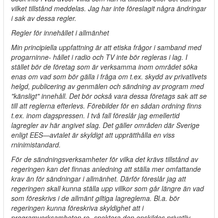
vilket tillstånd meddelas. Jag har inte föreslagit några ändringar
i sak av dessa regler.
Regler för innehållet i allmänhet
Min principiella uppfattning är att etiska frågor i samband med
progarninne- hållet i radio och TV inte bör regleras i lag. I
stället bör de företag som är verksamma inom området söka
enas om vad som bör gälla i fråga om t.ex. skydd av privatlivets
helgd, publicering av genmälen och sändning av program med
"känsligt" innehåll. Det bör också vara dessa företags sak att se
till att reglerna efterlevs. Förebilder för en sådan ordning finns
t.ex. inom dagspressen. I två fall föreslår jag emellertid
lagregler av här angivet slag. Det gäller områden där Sverige
enligt EES—avtalet är skyldigt att upprätthålla en viss
rninimistandard.
För de sändningsverksamheter för vilka det krävs tillstånd av
regeringen kan det finnas anledning att ställa mer omfattande
krav än för sändningar i allmänhet. Därför föreslår jag att
regeringen skall kunna ställa upp villkor som går längre än vad
som föreskrivs i de allmänt giltiga lagreglema. Bl.a. bör
regeringen kunna föreskriva skyldighet att i
programverksamheten re- spektera den enskildes privatliv.