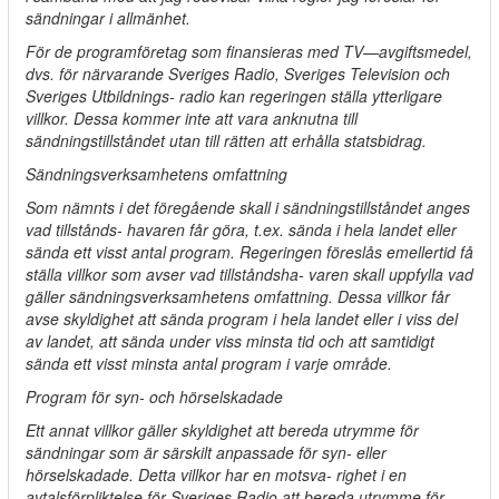
sändningar i allmänhet.
För de programföretag som finansieras med TV—avgiftsmedel,
dvs. för närvarande Sveriges Radio, Sveriges Television och
Sveriges Utbildnings- radio kan regeringen ställa ytterligare
villkor. Dessa kommer inte att vara anknutna till
sändningstillståndet utan till rätten att erhålla statsbidrag.
Sändningsverksamhetens omfattning
Som nämnts i det föregående skall i sändningstillståndet anges
vad tillstånds- havaren får göra, t.ex. sända i hela landet eller
sända ett visst antal program. Regeringen föreslås emellertid få
ställa villkor som avser vad tillståndsha- varen skall uppfylla vad
gäller sändningsverksamhetens omfattning. Dessa villkor får
avse skyldighet att sända program i hela landet eller i viss del
av landet, att sända under viss minsta tid och att samtidigt
sända ett visst minsta antal program i varje område.
Program för syn- och hörselskadade
Ett annat villkor gäller skyldighet att bereda utrymme för
sändningar som är särskilt anpassade för syn- eller
hörselskadade. Detta villkor har en motsva- righet i en
avtalsförpliktelse för Sveriges Radio att bereda utrymme för