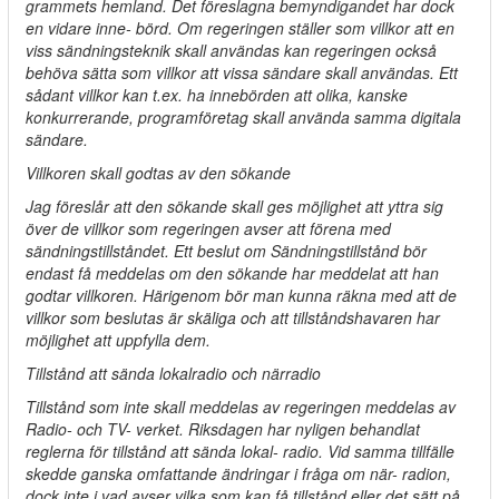
grammets hemland. Det föreslagna bemyndigandet har dock
en vidare inne- börd. Om regeringen ställer som villkor att en
viss sändningsteknik skall användas kan regeringen också
behöva sätta som villkor att vissa sändare skall användas. Ett
sådant villkor kan t.ex. ha innebörden att olika, kanske
konkurrerande, programföretag skall använda samma digitala
sändare.
Villkoren skall godtas av den sökande
Jag föreslår att den sökande skall ges möjlighet att yttra sig
över de villkor som regeringen avser att förena med
sändningstillståndet. Ett beslut om Sändningstillstånd bör
endast få meddelas om den sökande har meddelat att han
godtar villkoren. Härigenom bör man kunna räkna med att de
villkor som beslutas är skäliga och att tillståndshavaren har
möjlighet att uppfylla dem.
Tillstånd att sända lokalradio och närradio
Tillstånd som inte skall meddelas av regeringen meddelas av
Radio- och TV- verket. Riksdagen har nyligen behandlat
reglerna för tillstånd att sända lokal- radio. Vid samma tillfälle
skedde ganska omfattande ändringar i fråga om när- radion,
dock inte i vad avser vilka som kan få tillstånd eller det sätt på