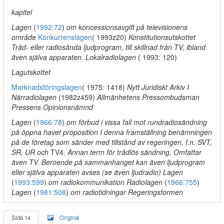
kapitel
Lagen
(
1992:72
)
om koncessionsavgift på televisionens
område
Konkurrenslagen
( 1993z20)
Konstitutionsutskottet
Tråd- eller radiosända ljudprogram, till skillnad från TV, ibland
även själva apparaten. Lokalradiolagen
( 1993: 120)
Lagutskottet
Marknadsföringslagen
( 1975: 1418)
Nytt Juridiskt Arkiv I
Närradiolagen
(1982z459)
Allmänhetens Pressombudsman
Pressens Opinionsnämnd
Lagen
(
1966:78
)
om förbud i vissa fall mot rundradiosändning
på öppna havet proposition I denna framställning benämningen
på de företag som sänder med tillstånd av regeringen, f.n. SVT,
SR, UR och
TV4.
Annan term för trådlös sändning. Omfattar
även TV. Beroende på sammanhanget kan även ljudprogram
eller själva apparaten avses (se även ljudradio) Lagen
(
1993:599
)
om radiokommunikation Radiolagen
(
1966:755
)
Lagen
(
1981:508
)
om radiotidningar Regeringsformen
Sida 14
Original