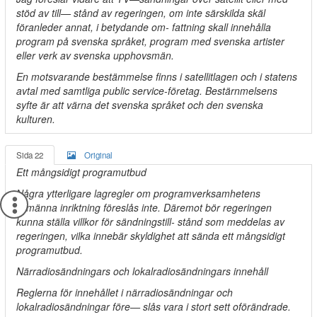
stöd av till— stånd av regeringen, om inte särskilda skäl
föranleder annat, i betydande om- fattning skall innehålla
program på svenska språket, program med svenska artister
eller verk av svenska upphovsmän.
En motsvarande bestämmelse finns i satellitlagen och i statens
avtal med samtliga public service-företag. Bestärnmelsens
syfte är att värna det svenska språket och den svenska
kulturen.
Sida 22
Original
Ett mångsidigt programutbud
Några ytterligare lagregler om programverksamhetens
allmänna inriktning föreslås inte. Däremot bör regeringen
kunna ställa villkor för sändningstill- stånd som meddelas av
regeringen, vilka innebär skyldighet att sända ett mångsidigt
programutbud.
Närradiosändningars och lokalradiosändningars innehåll
Reglerna för innehållet i närradiosändningar och
lokalradiosändningar före— slås vara i stort sett oförändrade.