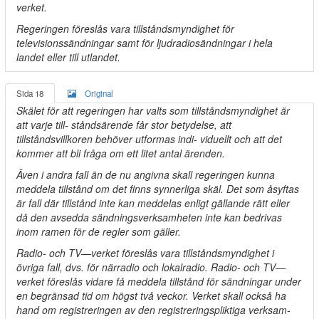
verket.
Regeringen föreslås vara tillståndsmyndighet för
televisionssändningar samt för ljudradiosändningar i hela
landet eller till utlandet.
Sida 18
Original
Skälet för att regeringen har valts som tillståndsmyndighet är
att varje till- ståndsärende får stor betydelse, att
tillståndsvillkoren behöver utformas indi- viduellt och att det
kommer att bli fråga om ett litet antal ärenden.
Även i andra fall än de nu angivna skall regeringen kunna
meddela tillstånd om det finns synnerliga skäl. Det som åsyftas
är fall där tillstånd inte kan meddelas enligt gällande rätt eller
då den avsedda sändningsverksamheten inte kan bedrivas
inom ramen för de regler som gäller.
Radio- och TV—verket föreslås vara tillståndsmyndighet i
övriga fall, dvs. för närradio och lokalradio. Radio- och TV—
verket föreslås vidare få meddela tillstånd för sändningar under
en begränsad tid om högst två veckor. Verket skall också ha
hand om registreringen av den registreringspliktiga verksam-