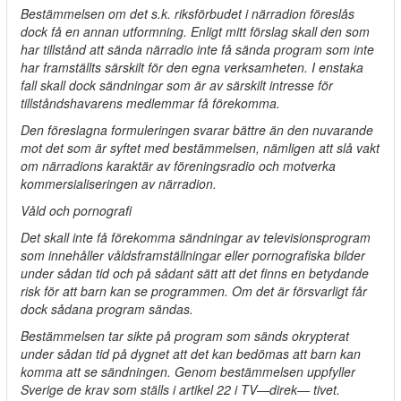
Bestämmelsen om det s.k. riksförbudet i närradion föreslås
dock få en annan utformning. Enligt mitt förslag skall den som
har tillstånd att sända närradio inte få sända program som inte
har framställts särskilt för den egna verksamheten. I enstaka
fall skall dock sändningar som är av särskilt intresse för
tillståndshavarens medlemmar få förekomma.
Den föreslagna formuleringen svarar bättre än den nuvarande
mot det som är syftet med bestämmelsen, nämligen att slå vakt
om närradions karaktär av föreningsradio och motverka
kommersialiseringen av närradion.
Våld och pornografi
Det skall inte få förekomma sändningar av televisionsprogram
som innehåller våldsframställningar eller pornografiska bilder
under sådan tid och på sådant sätt att det finns en betydande
risk för att barn kan se programmen. Om det är försvarligt får
dock sådana program sändas.
Bestämmelsen tar sikte på program som sänds okrypterat
under sådan tid på dygnet att det kan bedömas att barn kan
komma att se sändningen. Genom bestämmelsen uppfyller
Sverige de krav som ställs i artikel 22 i TV—direk— tivet.