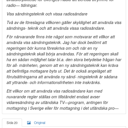
radio— tidningar.
Viss sändningsteknik och vissa radiosändare
Två av de föreslagna villkoren gäller skyldighet att använda viss
sändnings- teknik och att använda vissa radiosändare.
För närvarande finns inte något som motsvarar ett villkor att
använda viss sändningsteknik. Jag har dock bedömt att
regeringen bör kunna föreskriva om och när en ny
sändningsteknik skall börja användas. För att regeringen skall
ha en sådan möjlighet talar bl.a. den stora betydelse frågan har
för all- mänheten, genom att en ny sändningsteknik kan kräva
att befintliga mottagare byts ut. Det är också angeläget att
förutsättningama att använda ny sänd- ningsteknik är sådana
att yttrande- och inforrnationsfriheten inte inskränks.
Ett villkor om att använda viss radiosändare kan med
nuvarande regler ställas om tillståndet endast avser
vidaresändning av utländska TV—program, antingen för
mottagning i Sverige eller för mottagning i det utländska pro—
Sida 20
Original