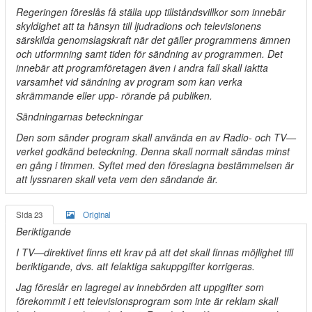
Regeringen föreslås få ställa upp tillståndsvillkor som innebär
skyldighet att ta hänsyn till ljudradions och televisionens
särskilda genomslagskraft när det gäller programmens ämnen
och utformning samt tiden för sändning av programmen. Det
innebär att programföretagen även i andra fall skall iaktta
varsamhet vid sändning av program som kan verka
skrämmande eller upp- rörande på publiken.
Sändningarnas beteckningar
Den som sänder program skall använda en av Radio- och TV—
verket godkänd beteckning. Denna skall normalt sändas minst
en gång i timmen. Syftet med den föreslagna bestämmelsen är
att lyssnaren skall veta vem den sändande är.
Sida 23
Original
Beriktigande
I TV—direktivet finns ett krav på att det skall finnas möjlighet till
beriktigande, dvs. att felaktiga sakuppgifter korrigeras.
Jag föreslår en lagregel av innebörden att uppgifter som
förekommit i ett televisionsprogram som inte är reklam skall