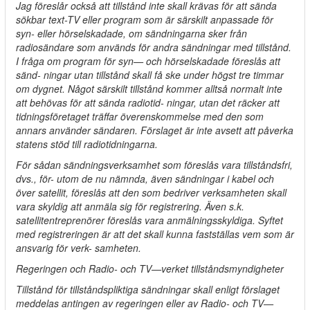
Jag föreslår också att tillstånd inte skall krävas för att sända
sökbar text-TV eller program som är särskilt anpassade för
syn- eller hörselskadade, om sändningarna sker från
radiosändare som används för andra sändningar med tillstånd.
I fråga om program för syn— och hörselskadade föreslås att
sänd- ningar utan tillstånd skall få ske under högst tre timmar
om dygnet. Något särskilt tillstånd kommer alltså normalt inte
att behövas för att sända radiotid- ningar, utan det räcker att
tidningsföretaget träffar överenskommelse med den som
annars använder sändaren. Förslaget är inte avsett att påverka
statens stöd till radiotidningarna.
För sådan sändningsverksamhet som föreslås vara tillståndsfri,
dvs., för- utom de nu nämnda, även sändningar i kabel och
över satellit, föreslås att den som bedriver verksamheten skall
vara skyldig att anmäla sig för registrering. Även s.k.
satellitentreprenörer föreslås vara anmälningsskyldiga. Syftet
med registreringen är att det skall kunna fastställas vem som är
ansvarig för verk- samheten.
Regeringen och Radio- och TV—verket tillståndsmyndigheter
Tillstånd för tillståndspliktiga sändningar skall enligt förslaget
meddelas antingen av regeringen eller av Radio- och TV—