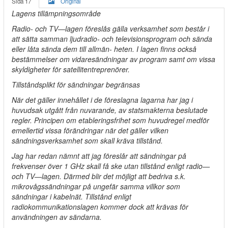
Sida 17
Original
Lagens tillämpningsområde
Radio- och TV—lagen föreslås gälla verksamhet som består i
att sätta samman ljudradio- och televisionsprogram och sända
eller låta sända dem till allmän- heten. I lagen finns också
bestämmelser om vidaresändningar av program samt om vissa
skyldigheter för satellitentreprenörer.
Tillståndsplikt för sändningar begränsas
När det gäller innehållet i de föreslagna lagarna har jag i
huvudsak utgått från nuvarande, av statsmakterna beslutade
regler. Principen om etableringsfrihet som huvudregel medför
emellertid vissa förändringar när det gäller vilken
sändningsverksamhet som skall kräva tillstånd.
Jag har redan nämnt att jag föreslår att sändningar på
frekvenser över 1 GHz skall få ske utan tillstånd enligt radio—
och TV—lagen. Därmed blir det möjligt att bedriva s.k.
mikrovågssändningar på ungefär samma villkor som
sändningar i kabelnät. Tillstånd enligt
radiokommunikationslagen kommer dock att krävas för
användningen av sändarna.