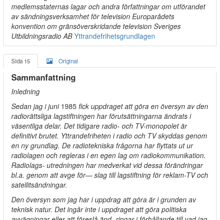
medlemsstaternas lagar och andra författningar om utförandet
av sändningsverksamhet för television Europarådets
konvention om gränsöverskridande television Sveriges
Utbildningsradio AB
Yttrandefrihetsgrundlagen
Sida 15
Original
Sammanfattning
Inledning
Sedan jag i juni
1985
fick uppdraget att göra en översyn av den
radiorättsliga lagstiftningen har förutsättningarna ändrats i
väsentliga delar. Det tidigare radio- och TV-monopolet är
definitivt brutet. Yttrandefriheten i radio och TV skyddas genom
en ny grundlag. De radiotekniska frågorna har flyttats ut ur
radiolagen och regleras i en egen lag om radiokommunikation.
Radiolags- utredningen har medverkat vid dessa förändringar
bl.a. genom att avge för— slag till lagstiftning för reklam-TV och
satellitsändningar.
Den översyn som jag har i uppdrag att göra är i grunden av
teknisk natur. Det ingår inte i uppdraget att göra politiska
avvägningar eller att föreslå änd- ringar i förhållande till vad jag