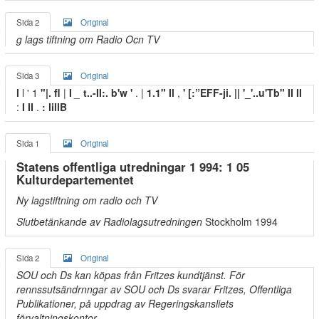
Sida 2
Original
g lags tiftning om Radio Ocn TV
Sida 3
Original
l
l ' 1
"|. fl
|
I
_
t..-II:. b'w '
. |
1.1" Il
,
' [:”EFF-ji. || '_'..u'Tb" II II
:
I II
.
: lillB
Sida 1
Original
Statens offentliga utredningar 1 994: 1 05
Kulturdepartementet
Ny lagstiftning om radio och TV
Slutbetänkande av Radiolagsutredningen
Stockholm 1994
Sida 2
Original
SOU och Ds kan köpas från Fritzes kundtjänst. För
rennssutsändrnngar av SOU och Ds svarar Fritzes, Offentliga
Publikationer, på uppdrag av Regeringskansliets
förvaltningskontor