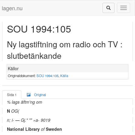
lagen.nu
Toggl
naviga
SOU 1994:105
Ny lagstiftning om radio och TV :
slutbetänkande
Källor
Originaldokument:
SOU 1994:105
,
Källa
Sida 1
Original
% lags äftm'ng om
N
OG(
n; i-
—
Gj." ** »a- 9019
National Library
of
Sweden