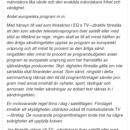
människors lika värde och den enskilda människans frihet och
värdighet.
Andel europeiska program m.m.
Med hänsyn till vad som föreskrivs i EG:s TV—direktiv föreslås
att den som sänder televisionsprogram över satellit eller med
stöd av tillstånd av rege- ringen skall se till att minst hälften av
den årliga sändningstiden upptas av program av europeiskt
ursprung och att minst tio procent av den årliga sänd-
ningstiden eller minst tio procent av programbudgeten avser
program av europeiskt ursprung som har framställts av
självständiga producenter. Skyl- digheten föreslås gälla om inte
särskilda skäl föranleder annat. Som sänd- ningstid i detta
sammanhang räknas den tid då programföretaget sänder pro-
gram med annat innehåll än nyheter, sport, tävlingar och
annonser. Inte heller sändningar av enbart text räknas in i
sändningstiden.
En motsvarande regel finns i dag i satellitlagen. Förslaget
innebär att skyldigheten utsträcks också till marksändande TV
—företag. De nuvarande programföretagen torde inte ha några
svårigheter att uppfylla kraven.
Jag föreslår vidare att TV—sändningar över satellit eller med