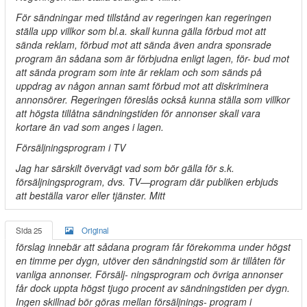
För sändningar med tillstånd av regeringen kan regeringen
ställa upp villkor som bl.a. skall kunna gälla förbud mot att
sända reklam, förbud mot att sända även andra sponsrade
program än sådana som är förbjudna enligt lagen, för- bud mot
att sända program som inte är reklam och som sänds på
uppdrag av någon annan samt förbud mot att diskriminera
annonsörer. Regeringen föreslås också kunna ställa som villkor
att högsta tillåtna sändningstiden för annonser skall vara
kortare än vad som anges i lagen.
Försäljningsprogram i TV
Jag har särskilt övervägt vad som bör gälla för s.k.
försäljningsprogram, dvs. TV—program där publiken erbjuds
att beställa varor eller tjänster. Mitt
Sida 25
Original
förslag innebär att sådana program får förekomma under högst
en timme per dygn, utöver den sändningstid som är tillåten för
vanliga annonser. Försälj- ningsprogram och övriga annonser
får dock uppta högst tjugo procent av sändningstiden per dygn.
Ingen skillnad bör göras mellan försäljnings- program i