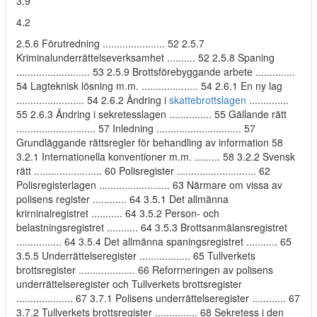
3.9
4.2
2.5.6 Förutredning ...................... 52 2.5.7
Kriminalunderrättelseverksamhet .......... 52 2.5.8 Spaning
.......................... 53 2.5.9 Brottsförebyggande arbete ..............
54 Lagteknisk lösning m.m. .................... 54 2.6.1 En ny lag
........................ 54 2.6.2 Ändring i
skattebrottslagen
..............
55 2.6.3 Ändring i sekretesslagen ............... 55 Gällande rätt
............................ 57 Inledning .............................. 57
Grundläggande rättsregler för behandling av information 58
3.2.1 Internationella konventioner m.m. ......... 58 3.2.2 Svensk
rätt ........................ 60 Polisregister ............................ 62
Polisregisterlagen ......................... 63 Närmare om vissa av
polisens register ............ 64 3.5.1 Det allmänna
krirninalregistret ........... 64 3.5.2 Person- och
belastningsregistret ........... 64 3.5.3 Brottsanmälansregistret
................ 64 3.5.4 Det allmänna spaningsregistret ........... 65
3.5.5 Underrättelseregister .................. 65 Tullverkets
brottsregister .................... 66 Reforrneringen av polisens
underrättelseregister och Tullverkets brottsregister
.................... 67 3.7.1 Polisens underrättelseregister ............ 67
3.7.2 Tullverkets brottsregister ............... 68 Sekretess i den