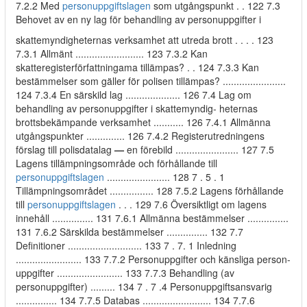
7.2.2 Med
personuppgiftslagen
som utgångspunkt . . 122 7.3
Behovet av en ny lag för behandling av personuppgifter i
skattemyndigheternas verksamhet att utreda brott . . . . 123
7.3.1 Allmänt ......................... 123 7.3.2 Kan
skatteregisterförfattningama tillämpas? . . 124 7.3.3 Kan
bestämmelser som gäller för polisen tillämpas? .......................
124 7.3.4 En särskild lag .................... 126 7.4 Lag om
behandling av personuppgifter i skattemyndig- heternas
brottsbekämpande verksamhet ........... 126 7.4.1 Allmänna
utgångspunkter .............. 126 7.4.2 Registerutredningens
förslag till polisdatalag
—
en förebild ....................... 127 7.5
Lagens tillämpningsområde och förhållande till
personuppgiftslagen
....................... 128 7 . 5 . 1
Tillämpningsområdet ................ 128 7.5.2 Lagens förhållande
till
personuppgiftslagen
. . . 129 7.6 Översiktligt om lagens
innehåll ............... 131 7.6.1 Allmänna bestämmelser ...............
131 7.6.2 Särskilda bestämmelser ............... 132 7.7
Definitioner ........................... 133 7 . 7. 1 Inledning
........................ 133 7.7.2 Personuppgifter och känsliga person-
uppgifter ........................ 133 7.7.3 Behandling (av
personuppgifter) ......... 134 7 . 7 .4 Personuppgiftsansvarig
............... 134 7.7.5 Databas ......................... 134 7.7.6