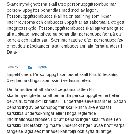
Skattemyndigheterna skall utse personuppgiftsombud när
person- uppgifter behandlas med stöd av lagen.
Personuppgiftsombudet skall ha en ställning som liknar
internrevisorns och ombudets uppgift är att säkerställa ett gott
integritetsskydd. Personuppgiftsombudet skall självständigt se
till att skattemyndighetema behandlar personuppgifter på ett
korrekt och lagligt sätt. Sker inte rättelse efter personuppgifts-
ombudets påpekanden skall ombudet anmäla förhållandet till
Data-
Sida 19
Original
inspektionen. Personuppgiftsombudet skall föra förteckning
över behandlingar som sker i verksamheten.
Det är motiverat att särskiltbegränsa rätten för
skattemyndighetema att behandla personuppgifter helt eller
delvis automatiskt i kriminal— underrättelseverksamhet. Sådan
behandling av personuppgifter skall kunna ske endast i
särskilda undersökningar eller i noga reglerade
infonnationsdatabaser. För att behandlingen skall få ske i en
särskild undersökning måste undersökningen avse brott varpå
fängelse lägst sex månader kan följa och syfta till att ge