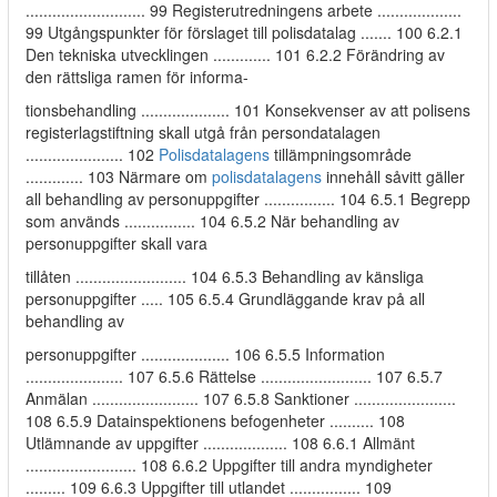
........................... 99 Registerutredningens arbete ...................
99 Utgångspunkter för förslaget till polisdatalag ....... 100 6.2.1
Den tekniska utvecklingen ............. 101 6.2.2 Förändring av
den rättsliga ramen för informa-
tionsbehandling .................... 101 Konsekvenser av att polisens
registerlagstiftning skall utgå från persondatalagen
...................... 102
Polisdatalagens
tillämpningsområde
............. 103 Närmare om
polisdatalagens
innehåll såvitt gäller
all behandling av personuppgifter ................ 104 6.5.1 Begrepp
som används ................ 104 6.5.2 När behandling av
personuppgifter skall vara
tillåten ......................... 104 6.5.3 Behandling av känsliga
personuppgifter ..... 105 6.5.4 Grundläggande krav på all
behandling av
personuppgifter .................... 106 6.5.5 Information
...................... 107 6.5.6 Rättelse ......................... 107 6.5.7
Anmälan ........................ 107 6.5.8 Sanktioner .......................
108 6.5.9 Datainspektionens befogenheter .......... 108
Utlämnande av uppgifter ................... 108 6.6.1 Allmänt
......................... 108 6.6.2 Uppgifter till andra myndigheter
......... 109 6.6.3 Uppgifter till utlandet ................ 109