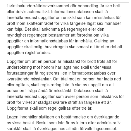
i kriminalunderrättelseverksamhet där behandling får ske helt
eller delvis automatiskt. Informationsdatabasen skall få
innehålla endast uppgifter om enskild som kan misstänkas för
brott inom skatteområdet för vilka fängelse lägst sex månader
kan följa. Det skall ankomma på regeringen eller den
myndighet regeringen bestämmer att förordna om vilka
uppgifter en informationsdatabas får innehålla. Gallring av
uppgifter skall enligt huvudregeln ske senast ett år efter det att
uppgiften registrerades.
Uppgifter om att en person är misstänkt för brott trots att för-
undersökning mot honom har lagts ned skall under vissa
förutsättningar få registreras i en informationsdatabas över
kvarstående misstankar. Om åtal mot en person har lagts ned
eller ogillats, skall registrering inte få ske av uppgift om att
personen i fråga ändå är misstänkt. Databasen skall få
innehålla endast uppgifter som avser person som misstänks för
brott för vilket är stadgat svårare straff än fängelse ett år.
Uppgifterna skall som regel gallras efter tre år.
Lagen innehåller slutligen en bestämmelse om överklagande
av vissa beslut. Beslut som inte är av intern eller administrativ
karaktär skall få överklagas hos allmän förvaltningsdomstol.