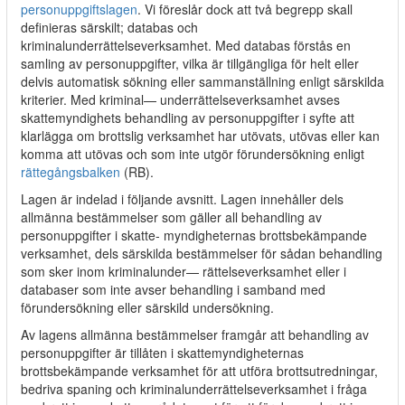
personuppgiftslagen
. Vi föreslår dock att två begrepp skall
definieras särskilt; databas och
kriminalunderrättelseverksamhet. Med databas förstås en
samling av personuppgifter, vilka är tillgängliga för helt eller
delvis automatisk sökning eller sammanställning enligt särskilda
kriterier. Med kriminal— underrättelseverksamhet avses
skattemyndighets behandling av personuppgifter i syfte att
klarlägga om brottslig verksamhet har utövats, utövas eller kan
komma att utövas och som inte utgör förundersökning enligt
rättegångsbalken
(RB).
Lagen är indelad i följande avsnitt. Lagen innehåller dels
allmänna bestämmelser som gäller all behandling av
personuppgifter i skatte- myndigheternas brottsbekämpande
verksamhet, dels särskilda bestämmelser för sådan behandling
som sker inom kriminalunder— rättelseverksamhet eller i
databaser som inte avser behandling i samband med
förundersökning eller särskild undersökning.
Av lagens allmänna bestämmelser framgår att behandling av
personuppgifter är tillåten i skattemyndigheternas
brottsbekämpande verksamhet för att utföra brottsutredningar,
bedriva spaning och kriminalunderrättelseverksamhet i fråga