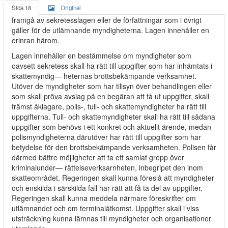
Sida 18
Original
framgå av sekretesslagen eller de författningar som i övrigt
gäller för de utlämnande myndigheterna. Lagen innehåller en
erinran härom.
Lagen innehåller en bestämmelse om myndigheter som
oavsett sekretess skall ha rätt till uppgifter som har inhämtats i
skattemyndig— heternas brottsbekämpande verksamhet.
Utöver de myndigheter som har tillsyn över behandlingen eller
som skall pröva avslag på en begäran att få ut uppgifter, skall
främst åklagare, polis-, tull- och skattemyndigheter ha rätt till
uppgifterna. Tull- och skattemyndigheter skall ha rätt till sådana
uppgifter som behövs i ett konkret och aktuellt ärende, medan
polismyndigheterna därutöver har rätt till uppgifter som har
betydelse för den brottsbekämpande verksamheten. Polisen får
därmed bättre möjligheter att ta ett samlat grepp över
kriminalunder— rättelseverksarnheten, inbegripet den inom
skatteområdet. Regeringen skall kunna föreslå att myndigheter
och enskilda i särskilda fall har rätt att få ta del av uppgifter.
Regeringen skall kunna meddela närmare föreskrifter om
utlämnandet och om terminalåtkomst. Uppgifter skall i viss
utsträckning kunna lämnas till myndigheter och organisationer