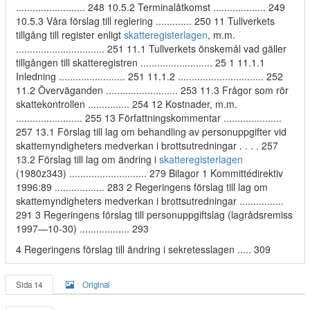
......................... 248 10.5.2 Terminalåtkomst ................... 249
10.5.3 Våra förslag till reglering ............. 250 11 Tullverkets
tillgång till register enligt
skatteregisterlagen
, m.m.
................................ 251 11.1 Tullverkets önskemål vad gäller
tillgången till skatteregistren .......................... 25 1 11.1.1
Inledning ........................ 251 11.1.2 ............................... 252
11.2 Överväganden .......................... 253 11.3 Frågor som rör
skattekontrollen ............... 254 12 Kostnader, m.m.
........................ 255 13 Författningskommentar .....................
257 13.1 Förslag till lag om behandling av personuppgifter vid
skattemyndigheters medverkan i brottsutredningar . . . . 257
13.2 Förslag till lag om ändring i
skatteregisterlagen
(1980z343) ............................ 279 Bilagor 1 Kommittédirektiv
1996:89 .................. 283 2 Regeringens förslag till lag om
skattemyndigheters medverkan i brottsutredningar ................
291 3 Regeringens förslag till personuppgiftslag (lagrådsremiss
1997—10-30) .................. 293
4 Regeringens förslag till ändring i sekretesslagen ..... 309
Sida 14
Original