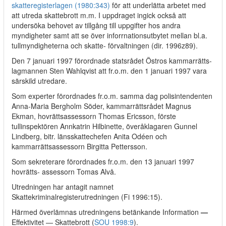
skatteregisterlagen (1980:343)
för att underlätta arbetet med
att utreda skattebrott m.m. I uppdraget ingick också att
undersöka behovet av tillgång till uppgifter hos andra
myndigheter samt att se över inforrnationsutbytet mellan bl.a.
tullmyndigheterna och skatte- förvaltningen (dir. 1996z89).
Den 7 januari 1997 förordnade statsrådet Östros kammarrätts-
lagmannen Sten Wahlqvist att fr.o.m. den 1 januari 1997 vara
särskild utredare.
Som experter förordnades fr.o.m. samma dag polisintendenten
Anna-Maria Bergholm Söder, kammarrättsrådet Magnus
Ekman, hovrättsassessorn Thomas Ericsson, förste
tullinspektören Annkatrin Hilbinette, överåklagaren Gunnel
Lindberg, bitr. länsskattechefen Anita Odéen och
kammarrättsassessorn Birgitta Pettersson.
Som sekreterare förordnades fr.o.m. den 13 januari 1997
hovrätts- assessorn Tomas Alvå.
Utredningen har antagit namnet
Skattekriminalregisterutredningen (Fi 1996:15).
Härmed överlämnas utredningens betänkande Information
—
Effektivitet — Skattebrott (
SOU 1998:9
).