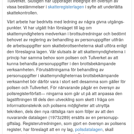
Tullverket. Slutligen har uppdraget inbegripit en översyn av
vissa bestämmelser i
skatteregisterlagen
i syfte att underlätta
skattekontrollen.
Vårt arbete har bedrivits med ledning av några givna utgångs-
punkter. Vi har utgått från förslaget till lag om
skattemyndigheters medverkan i brottsutredningar och bedömt
behovet av reglering av behandling av personuppgifter utifrån
de arbetsuppgifter som skattebrottsenheterna skall utföra enligt
den föreslagna lagen. Vår slutsats är att skattemyndighetema i
princip har samma behov som polisen och Tullverket av att
kunna behandla personuppgifter i den brottsbekämpande
verksamheten. Förutsättningama för behandling av
personuppgifter i skattemyndigheternas brottsbekämpande
verksamhet bör därför vara i stort sett desamma som gäller för
polisen och Tullverket. För närvarande pågår en översyn av
polisregisterförfatt— ningarna som går ut på att anpassa den
lagstiftningen till dels den utveckling som skett i fråga om
inforrnationsteknik och polisens möjligheter att utnyttja
tekniken, dels den nya rättsliga ram som följer av att den
nuvarande datalagen (1973z289) ersätts av en personupp-
giftslag. Registerutredningen, som gjort en översyn av polisens
register, har föreslagit att en ny lag,
polisdatalagen
, skall