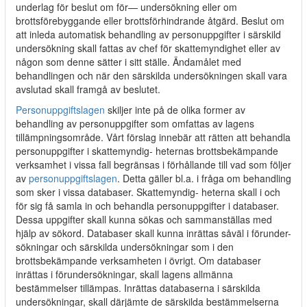
underlag för beslut om för— undersökning eller om
brottsförebyggande eller brottsförhindrande åtgärd. Beslut om
att inleda automatisk behandling av personuppgifter i särskild
undersökning skall fattas av chef för skattemyndighet eller av
någon som denne sätter i sitt ställe. Ändamålet med
behandlingen och när den särskilda undersökningen skall vara
avslutad skall framgå av beslutet.
Personuppgiftslagen
skiljer inte på de olika former av
behandling av personuppgifter som omfattas av lagens
tillämpningsområde. Vårt förslag innebär att rätten att behandla
personuppgifter i skattemyndig- heternas brottsbekämpande
verksamhet i vissa fall begränsas i förhållande till vad som följer
av
personuppgiftslagen
. Detta gäller bl.a. i fråga om behandling
som sker i vissa databaser. Skattemyndig- heterna skall i och
för sig få samla in och behandla personuppgifter i databaser.
Dessa uppgifter skall kunna sökas och sammanställas med
hjälp av sökord. Databaser skall kunna inrättas såväl i förunder-
sökningar och särskilda undersökningar som i den
brottsbekämpande verksamheten i övrigt. Om databaser
inrättas i förundersökningar, skall lagens allmänna
bestämmelser tillämpas. Inrättas databaserna i särskilda
undersökningar, skall därjämte de särskilda bestämmelserna