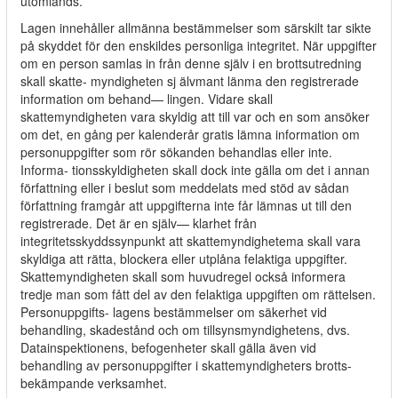
utomlands.
Lagen innehåller allmänna bestämmelser som särskilt tar sikte
på skyddet för den enskildes personliga integritet. När uppgifter
om en person samlas in från denne själv i en brottsutredning
skall skatte- myndigheten sj älvmant länma den registrerade
information om behand— lingen. Vidare skall
skattemyndigheten vara skyldig att till var och en som ansöker
om det, en gång per kalenderår gratis lämna information om
personuppgifter som rör sökanden behandlas eller inte.
Informa- tionsskyldigheten skall dock inte gälla om det i annan
författning eller i beslut som meddelats med stöd av sådan
författning framgår att uppgifterna inte får lämnas ut till den
registrerade. Det är en själv— klarhet från
integritetsskyddssynpunkt att skattemyndighetema skall vara
skyldiga att rätta, blockera eller utplåna felaktiga uppgifter.
Skattemyndigheten skall som huvudregel också informera
tredje man som fått del av den felaktiga uppgiften om rättelsen.
Personuppgifts- lagens bestämmelser om säkerhet vid
behandling, skadestånd och om tillsynsmyndighetens, dvs.
Datainspektionens, befogenheter skall gälla även vid
behandling av personuppgifter i skattemyndigheters brotts-
bekämpande verksamhet.