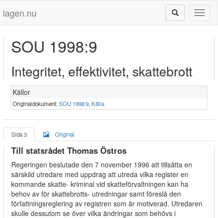
lagen.nu
Toggl
naviga
SOU 1998:9
Integritet, effektivitet, skattebrott
Källor
Originaldokument:
SOU 1998:9
,
Källa
Sida 3
Original
Till statsrådet Thomas Östros
Regeringen beslutade den 7 november 1996 att tillsätta en
särskild utredare med uppdrag att utreda vilka register en
kommande skatte- kriminal vid skatteförvaltningen kan ha
behov av för skattebrotts- utredningar samt föreslå den
författningsreglering av registren som är motiverad. Utredaren
skulle dessutom se över vilka ändringar som behövs i