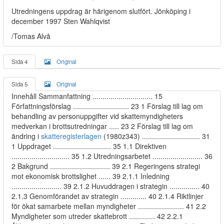
Utredningens uppdrag är härigenom slutfört. Jönköping i
december 1997 Sten Wahlqvist
/Tomas Alvå
Sida 4
Original
Sida 5
Original
Innehåll Sammanfattning .............................. 15
Författningsförslag ............................ 23 1 Förslag till lag om
behandling av personuppgifter vid skattemyndigheters
medverkan i brottsutredningar ..... 23 2 Förslag till lag om
ändring i
skatteregisterlagen
(1980z343) ............................. 31
1 Uppdraget ............................. 35 1.1 Direktiven
............................. 35 1.2 Utredningsarbetet ......................... 36
2 Bakgrund .............................. 39 2.1 Regeringens strategi
mot ekonomisk brottslighet ...... 39 2.1.1 Inledning
......................... 39 2.1.2 Huvuddragen i strategin ............... 40
2.1.3 Genomförandet av strategin ............. 40 2.1.4 Riktlinjer
för ökat samarbete mellan myndigheter ....................... 41 2.2
Myndigheter som utreder skattebrott ............. 42 2.2.1