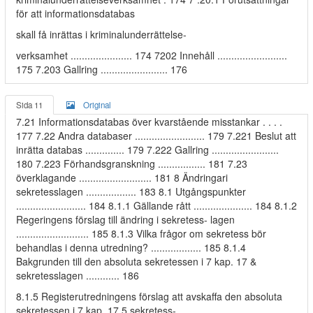
för att informationsdatabas
skall få inrättas i kriminalunderrättelse-
verksamhet ...................... 174 7202 Innehåll .........................
175 7.203 Gallring ........................ 176
Sida 11
Original
7.21 Informationsdatabas över kvarstående misstankar . . . .
177 7.22 Andra databaser ......................... 179 7.221 Beslut att
inrätta databas .............. 179 7.222 Gallring ........................
180 7.223 Förhandsgranskning ................. 181 7.23
överklagande .......................... 181 8 Ändringari
sekretesslagen .................. 183 8.1 Utgångspunkter
......................... 184 8.1.1 Gällande rått ..................... 184 8.1.2
Regeringens förslag till ändring i sekretess- lagen
.......................... 185 8.1.3 Vilka frågor om sekretess bör
behandlas i denna utredning? .................. 185 8.1.4
Bakgrunden till den absoluta sekretessen i 7 kap. 17 &
sekretesslagen ............ 186
8.1.5 Registerutredningens förslag att avskaffa den absoluta
sekretessen i 7 kap. 17 5 sekretess-