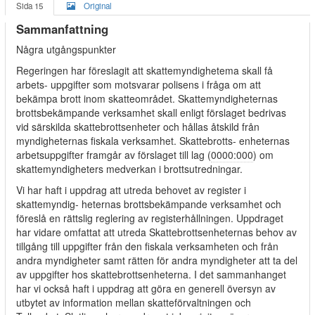
Sida 15
Original
Sammanfattning
Några utgångspunkter
Regeringen har föreslagit att skattemyndighetema skall få
arbets- uppgifter som motsvarar polisens i fråga om att
bekämpa brott inom skatteområdet. Skattemyndigheternas
brottsbekämpande verksamhet skall enligt förslaget bedrivas
vid särskilda skattebrottsenheter och hållas åtskild från
myndigheternas fiskala verksamhet. Skattebrotts- enheternas
arbetsuppgifter framgår av förslaget till lag (
0000:000
) om
skattemyndigheters medverkan i brottsutredningar.
Vi har haft i uppdrag att utreda behovet av register i
skattemyndig- heternas brottsbekämpande verksamhet och
föreslå en rättslig reglering av registerhållningen. Uppdraget
har vidare omfattat att utreda Skattebrottsenheternas behov av
tillgång till uppgifter från den fiskala verksamheten och från
andra myndigheter samt rätten för andra myndigheter att ta del
av uppgifter hos skattebrottsenheterna. I det sammanhanget
har vi också haft i uppdrag att göra en generell översyn av
utbytet av information mellan skatteförvaltningen och