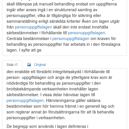
skall tillämpas på manuell behandling endast om uppgifterna
ingår eller avses ingå i en strukturerad samling av
personuppgifter, vilka är tillgängliga för sökning eller
sammanställning enligt särskilda kriterier Även om lagen utgår
från
personuppgiftslagen
skall den inte endast innehålla
särbestämmelser i förhållande till
personuppgiftslagen
.
Centrala bestämmelser i
personuppgiftslagen
om kraven för
behandling av personuppgifter har arbetats in i den föreslagna
lagen. I syfte att ge
Sida 17
Original
den enskilde ett förstärkt integritetsskydd i förhållande till
person- uppgiftslagen och ange de ytterligare krav som är
nödvändiga för behandling av personuppgifter i den
brottsbekämpande verksamheten innehåller lagen
sårbestämmelser. I vissa delar hänvisar lagen till
personuppgiftslagen
. Hänvisningarna gäller sådana
bestämmelser som hör hemma främst i en generell lag och
som reglerar annat än förutsättningarna för att få behandla
personuppgifter i verksamheten.
De begrepp som används i lagen definieras i