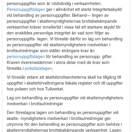
personuppgifter som är nödvändig i verksamheten.
Personuppgiftslagen
ger i allmänhet ett starkt integritetsskydd
vid behandling av personuppgifter. Behand— lingen av
personuppgifter i skattemyndigheternas brottsbekämpande
verksamhet kräver emellertid i vissa fall ett starkare skydd för
den enskildes personliga integritet än vad som följer av
personuppgifts- lagen. Vi föreslår därför en lag om behandling
av personuppgifter vid skattemyndigheters medverkan i
brottsutredningar som ställer strängare krav än
personuppgiftslagen
för behandling av personupp- gifter.
Kraven överensstämmer i stora delar med de krav som
föreslås i
polisdatalagen
,
Vi föreslår vidare att skattebrottsenheterna skall ha tillgång till
uppgifter i skatteförvaltningens fiskala register och till uppgifter
hos polisen och hos Tullverket.
Lag om behandling av personuppgifter vid skattemyndigheters
medverkan i brottsutredningar
Den föreslagna lagen om behandling av personuppgifter vid
skatte- myndigheters medverkan i brottsutredningar ger
utrymme för den behandling av personuppgifter som behövs i
skattemyndigheternas brottsbekämpande verksamhet. Lagen