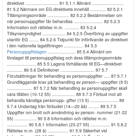
direktivet ........................... 81 5.1.1 Allmänt ..........................
81 5.2 Närmare om EG-direktivets innehåll ............. 82 5.2.1
Tillämpningsområde .................. 82 5.2.2 Bestämmelser om
när personuppgifter får behandlas ........................ 82 5.2.3
Information och rättelse m.m. ............ 83 5.2.4
Tillsynsmyndighet ................... 84 5.2.5 Överföring av uppgifter
utanför EG ........ 84 5.2.6 Tidpunkt för införlivande av direktivet
i den nationella lagstiftningen ................ 84 5.3
Personuppgiftslagen
....................... 85 5.4 Allmänt om
förslaget till personuppgiftslag och dess tillämpningsområde
........................ 85 5.5 Lagens förhållande till EG—direktivet
............. 86 5.6 Definitioner ............................ 87 5.7
Förutsättningar för behandling av personuppgifter ..... 87 5.7.1
Grundläggande krav på behandling av person— uppgifter (9 5)
..................... 87 5.7.2 När behandling av personuppgifter skall
vara tillåten (10-12 55) ................... 88 5.7.3 Förbud mot att
behandla känsliga personupp- gifter (13 5) ....................... 89
5.7.4 Undantag från förbudet (14—20 åå) ......... 89 5.7.5
Uppgifter om brott och användning av person- nummer (21-22
55) .................. 90 5.8 Information och rättelse m.m.
................. 90 5.8.1 Information (23-27 55) ................ 91 5.8.2
Rättelse m.m. (28 å) ................. 91 5.9 Säkerhet vid