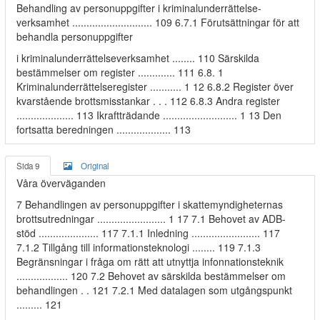
Behandling av personuppgifter i kriminalunderrättelse-
verksamhet ............................ 109 6.7.1 Förutsättningar för att
behandla personuppgifter
i kriminalunderrättelseverksamhet ........ 110 Särskilda
bestämmelser om register ............. 111 6.8. 1
Kriminalunderrättelseregister ........... 1 12 6.8.2 Register över
kvarstående brottsmisstankar . . . 112 6.8.3 Andra register
.................... 113 Ikraftträdande .......................... 1 13 Den
fortsatta beredningen ................... 113
Sida 9
Original
Våra överväganden
7 Behandlingen av personuppgifter i skattemyndigheternas
brottsutredningar ........................ 1 17 7.1 Behovet av ADB-
stöd ..................... 117 7.1.1 Inledning ........................ 117
7.1.2 Tillgång till informationsteknologi ........ 119 7.1.3
Begränsningar i fråga om rätt att utnyttja infonnationsteknik
.................. 120 7.2 Behovet av särskilda bestämmelser om
behandlingen . . 121 7.2.1 Med datalagen som utgångspunkt
......... 121