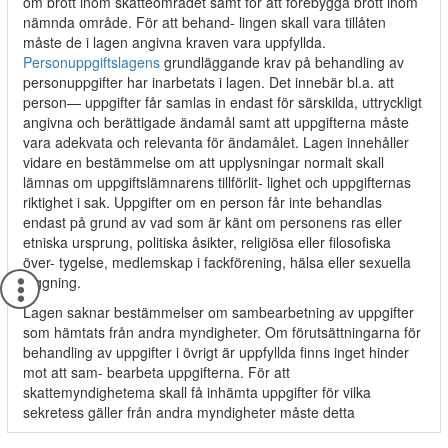
om brott inom skatteområdet samt för att förebygga brott inom
nämnda område. För att behand- lingen skall vara tillåten
måste de i lagen angivna kraven vara uppfyllda.
Personuppgiftslagens
grundläggande krav på behandling av
personuppgifter har inarbetats i lagen. Det innebär bl.a. att
person— uppgifter får samlas in endast för särskilda, uttryckligt
angivna och berättigade ändamål samt att uppgifterna måste
vara adekvata och relevanta för ändamålet. Lagen innehåller
vidare en bestämmelse om att upplysningar normalt skall
lämnas om uppgiftslämnarens tillförlit- lighet och uppgifternas
riktighet i sak. Uppgifter om en person får inte behandlas
endast på grund av vad som är känt om personens ras eller
etniska ursprung, politiska åsikter, religiösa eller filosofiska
över- tygelse, medlemskap i fackförening, hälsa eller sexuella
läggning.
Lagen saknar bestämmelser om sambearbetning av uppgifter
som hämtats från andra myndigheter. Om förutsättningarna för
behandling av uppgifter i övrigt är uppfyllda finns inget hinder
mot att sam- bearbeta uppgifterna. För att
skattemyndighetema skall få inhämta uppgifter för vilka
sekretess gäller från andra myndigheter måste detta