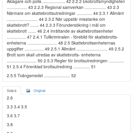
Åklagare och polis ................... 42 2.2.2 Ekobrottsmyndigheten
................. 43 2.2.3 Regional samverkan .................. 43 2.3
Närmare om skattebrottsutredningar ............. 44 2.3.1 Allmänt
.......................... 44 2.3.2 När uppstår misstanke om
skattebrott? ....... 44 2.3.3 Förundersökning i mål om
skattebrott ....... 46 2.4 Inrättande av skattebrottsenheter
................ 47 2.4.1 Tullkriminalen - förebild för skattebrotts-
enheterna ......................... 48 2.5 Skattebrottsenheternas
uppgifter ................ 49 2.5.1 Allmänt .......................... 49 2.5.2
Brott som skall utredas av skattebrotts- enheterna
......................... 50 2.5.3 Regler för brottsutredningen .............
51 2.5.4 Förenklad brottsutredning .............. 51
2.5.5 Tvångsmedel ...................... 52
Sida 6
Original
2.6
3.3 3.4 3.5
3.6 3.7
3.8