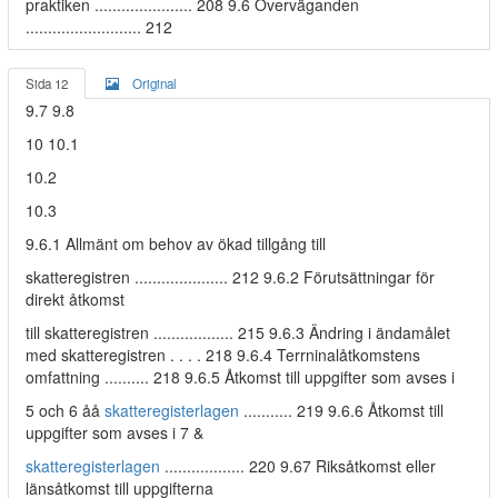
praktiken ...................... 208 9.6 Överväganden
.......................... 212
Sida 12
Original
9.7 9.8
10 10.1
10.2
10.3
9.6.1 Allmänt om behov av ökad tillgång till
skatteregistren ..................... 212 9.6.2 Förutsättningar för
direkt åtkomst
till skatteregistren .................. 215 9.6.3 Ändring i ändamålet
med skatteregistren . . . . 218 9.6.4 Terrninalåtkomstens
omfattning .......... 218 9.6.5 Åtkomst till uppgifter som avses i
5 och 6 åå
skatteregisterlagen
........... 219 9.6.6 Åtkomst till
uppgifter som avses i 7 &
skatteregisterlagen
.................. 220 9.67 Riksåtkomst eller
länsåtkomst till uppgifterna