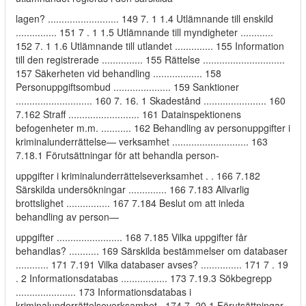
lagen? .......................... 149 7. 1 1.4 Utlämnande till enskild
............... 151 7 . 1 1.5 Utlämnande till myndigheter ............
152 7. 1 1.6 Utlämnande till utlandet .............. 155 Information
till den registrerade ............... 155 Rättelse ..............................
157 Säkerheten vid behandling .................. 158
Personuppgiftsombud ..................... 159 Sanktioner
............................ 160 7. 16. 1 Skadestånd ....................... 160
7.162 Straff .......................... 161 Datainspektionens
befogenheter m.m. ........... 162 Behandling av personuppgifter i
kriminalunderrättelse— verksamhet ............................ 163
7.18.1 Förutsättningar för att behandla person-
uppgifter i kriminalunderrättelseverksamhet . . 166 7.182
Särskilda undersökningar .............. 166 7.183 Allvarlig
brottslighet ................ 167 7.184 Beslut om att inleda
behandling av person—
uppgifter ........................ 168 7.185 Vilka uppgifter får
behandlas? ........... 169 Särskilda bestämmelser om databaser
............ 171 7.191 Vilka databaser avses? ............... 171 7 . 19
. 2 Informationsdatabas ................. 173 7.19.3 Sökbegrepp
...................... 173 Informationsdatabas i
kriminalunderrättelseverksamhet . 174 7 .20.1 Förutsättningar