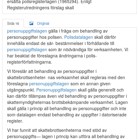
ersätta polisregisterlagen (1965z94). Enligt
Registerutredningens förslag skall
Sida 16
Original
personuppgiftslagen
gälla i fråga om behandling av
personuppgifter hos polisen.
Polisdatalagen
skall därför
innehålla endast de sär- bestämmelser i förhållande till
personuppgiftslagen
som är nödvändiga för verksamheten. Vi
har beaktat de föreslagna ändringarna i polis-
registerförfattningarna.
Vi föreslår att behandling av personuppgifter i
skattebrottsenheter- nas verksamhet skall regleras med den
föreslagna
personuppgiftslagen
som en annan given
utgångspunkt.
Personuppgiftslagen
skall gälla generellt och
kan därför tillämpas även vid behandling av personuppgifter i
skattemyndigheternas brottsbekämpande verksamhet. Lagen
skall gälla i princip all behandling av personuppgifter och inte
som datalagen endast behandling av uppgifter i datoriserade
register.
Vi har funnit att skattebrottsenheterna med stöd av
personuppgifts— lagen i princip kan utföra all behandling av