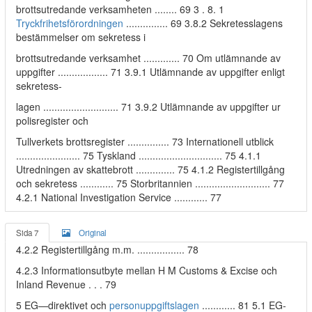
brottsutredande verksamheten ........ 69 3 . 8. 1
Tryckfrihetsförordningen
............... 69 3.8.2 Sekretesslagens
bestämmelser om sekretess i
brottsutredande verksamhet ............. 70 Om utlämnande av
uppgifter .................. 71 3.9.1 Utlämnande av uppgifter enligt
sekretess-
lagen ........................... 71 3.9.2 Utlämnande av uppgifter ur
polisregister och
Tullverkets brottsregister ............... 73 Internationell utblick
....................... 75 Tyskland .............................. 75 4.1.1
Utredningen av skattebrott .............. 75 4.1.2 Registertillgång
och sekretess ............ 75 Storbritannien ........................... 77
4.2.1 National Investigation Service ............ 77
Sida 7
Original
4.2.2 Registertillgång m.m. ................. 78
4.2.3 Informationsutbyte mellan H M Customs & Excise och
Inland Revenue . . . 79
5 EG—direktivet och
personuppgiftslagen
............ 81 5.1 EG-