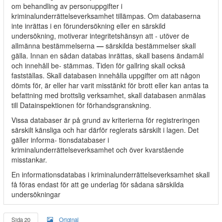
om behandling av personuppgifter i
kriminalunderrättelseverksamhet tillämpas. Om databaserna
inte inrättas i en förundersökning eller en särskild
undersökning, motiverar integritetshänsyn att - utöver de
allmänna bestämmelserna
—
särskilda bestämmelser skall
gälla. Innan en sådan databas inrättas, skall basens ändamål
och innehåll be- stämmas. Tiden för gallring skall också
fastställas. Skall databasen innehålla uppgifter om att någon
dömts för, är eller har varit misstänkt för brott eller kan antas ta
befattning med brottslig verksamhet, skall databasen anmälas
till Datainspektionen för förhandsgranskning.
Vissa databaser är på grund av kriterierna för registreringen
särskilt känsliga och har därför reglerats särskilt i lagen. Det
gäller informa- tionsdatabaser i
kriminalunderrättelseverksamhet och över kvarstående
misstankar.
En informationsdatabas i kriminalunderrättelseverksamhet skall
få föras endast för att ge underlag för sådana särskilda
undersökningar
Sida 20
Original