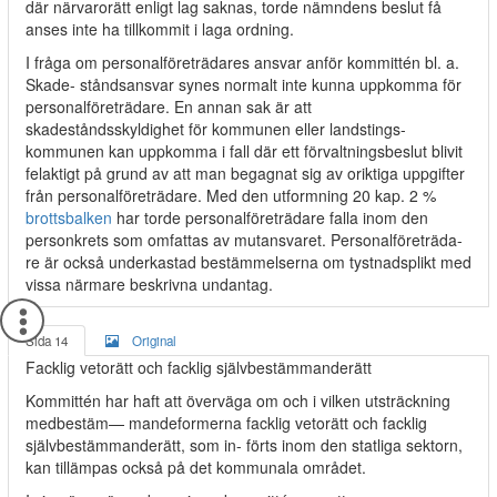
där närvarorätt enligt lag saknas, torde nämndens beslut få
anses inte ha tillkommit i laga ordning.
I fråga om personalföreträdares ansvar anför kommittén bl. a.
Skade- ståndsansvar synes normalt inte kunna uppkomma för
personalföreträdare. En annan sak är att
skadeståndsskyldighet för kommunen eller landstings-
kommunen kan uppkomma i fall där ett förvaltningsbeslut blivit
felaktigt på grund av att man begagnat sig av oriktiga uppgifter
från personalföreträdare. Med den utformning 20 kap. 2 %
brottsbalken
har torde personalföreträdare falla inom den
personkrets som omfattas av mutansvaret. Personalföreträda-
re är också underkastad bestämmelserna om tystnadsplikt med
vissa närmare beskrivna undantag.
Sida 14
Original
Facklig vetorätt och facklig självbestämmanderätt
Kommittén har haft att överväga om och i vilken utsträckning
medbestäm— mandeformerna facklig vetorätt och facklig
självbestämmanderätt, som in- förts inom den statliga sektorn,
kan tillämpas också på det kommunala området.