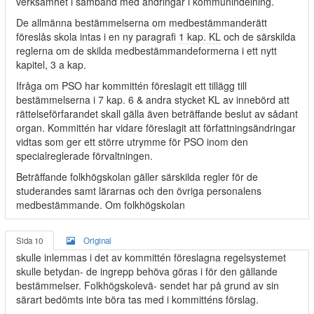
verksamhet i samband med ändringar i kommunindelning.
De allmänna bestämmelserna om medbestämmanderätt
föreslås skola intas i en ny paragrafi
1 kap. KL
och de särskilda
reglerna om de skilda medbestämmandeformerna i ett nytt
kapitel, 3 a kap.
Ifråga om PSO har kommittén föreslagit ett tillägg till
bestämmelserna i 7 kap. 6 & andra stycket KL av innebörd att
rättelseförfarandet skall gälla även beträffande beslut av sådant
organ. Kommittén har vidare föreslagit att författningsändringar
vidtas som ger ett större utrymme för PSO inom den
specialreglerade förvaltningen.
Beträffande folkhögskolan gäller särskilda regler för de
studerandes samt lärarnas och den övriga personalens
medbestämmande. Om folkhögskolan
Sida 10
Original
skulle inlemmas i det av kommittén föreslagna regelsystemet
skulle betydan- de ingrepp behöva göras i för den gällande
bestämmelser. Folkhögskolevä- sendet har på grund av sin
särart bedömts inte böra tas med i kommitténs förslag.