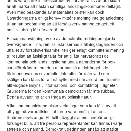
antas vara särskilt intresserade av närvarorätt. Å andra sidan
är att märka att nästan samtliga landstingskommuner deltagit.
Även med beaktande av materialets brister kan dock
Utvärderingarna enligt kom— mitténs mening inte ge anledning
till annan bedömning än att försöksverk- samheten gett ett
positivt utslag för närvarorätten.
En sammanvägning av de av demokratiutredningen gjorda
övervägande— na, remissinstansernas ställningstaganden och
utfallet av försöksverksamhe- ten ger enligt kommitténs mening
till resultat att åtskilligt talar för att tillåta närvarorätt i de
kommunala och landstingskommunala nämnderna för per-
sonalföreträdare, om den utformas så att intrånget i de
förtroendevaldas suveränitet inte blir större än vad som
skäligen kan tålas för att nå syftet med närvarorätten, framför
allt vidgade insyns-, informations- och kontaktmöj— ligheter.
Grunderna för den kommunala demokratin får inte rubbas.
Denna avvägning är en fråga av politisk natur.
Vilka kommunalekonomiska verkningar som kan följa av ett
utbyggt närvarorättsinstitut torde vara omöjligt att ens
tillnärmelsevis ange. Ett fullt utbyggt system innebär enligt
förslaget bl. a. att tre personalrepresentanter kan finnas i varje
styrelse och nämnd. Demokratiutredningen ansåg att statligt