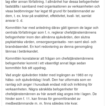
lag eller annan författning. I allmänhet har dessa befogenheter
fastställts i samband med organisationen av verksamheten och
vissa bedömningar har legat till grund för bestämmandet av
dem, t. ex. krav på snabbhet, effektivitet, kvali- tet, samlat
ansvar 0. d.
Kommittén har med anledning därav gått igenom de lagar och
centrala författningar som f. n. reglerar chefstjänstemännens
befogenheter inom den allmänna sjukvården, den slutna
psykiatriska vården, omsorgsorganisatio- nen samt skol- och
brandväsendet. En kort redovisning av denna genomgång
lämnas i betänkandet.
Kommittén konstaterar att frågan om chefstjänstemännens
befogenheter kommit i ett väsentligt annat läge sedan
kommittén fick sitt uppdrag.
Vad angår sjukvården träder med ingången av 1983 en ny
hälso- och sjukvårdslag i kraft. Den har utformats som en
ramlag och anger i huvudsak endast mål och inriktning för
verksamheten. Några särskilda befogenheter för
chefstjänstemännen av här avsett slag anges inte i lagen. De
hinder som f. 11. kan finnas för genomförandet av
medbestämmande m. m. finns således inte kvar.