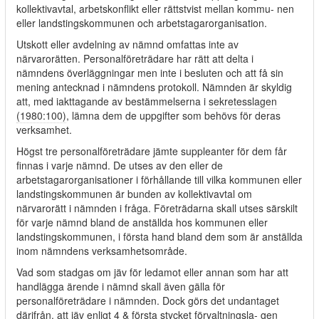
kollektivavtal, arbetskonflikt eller rättstvist mellan kommu- nen
eller landstingskommunen och arbetstagarorganisation.
Utskott eller avdelning av nämnd omfattas inte av
närvarorätten. Personalföreträdare har rätt att delta i
nämndens överläggningar men inte i besluten och att få sin
mening antecknad i nämndens protokoll. Nämnden är skyldig
att, med iakttagande av bestämmelserna i
sekretesslagen
(1980:100)
, lämna dem de uppgifter som behövs för deras
verksamhet.
Högst tre personalföreträdare jämte suppleanter för dem får
finnas i varje nämnd. De utses av den eller de
arbetstagarorganisationer i förhållande till vilka kommunen eller
landstingskommunen är bunden av kollektivavtal om
närvarorätt i nämnden i fråga. Företrädarna skall utses särskilt
för varje nämnd bland de anställda hos kommunen eller
landstingskommunen, i första hand bland dem som är anställda
inom nämndens verksamhetsområde.
Vad som stadgas om jäv för ledamot eller annan som har att
handlägga ärende i nämnd skall även gälla för
personalföreträdare i nämnden. Dock görs det undantaget
därifrån, att jäv enligt 4 & första stycket förvaltningsla- gen