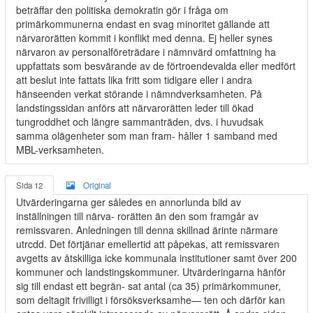
beträffar den politiska demokratin gör i fråga om
primärkommunerna endast en svag minoritet gällande att
närvarorätten kommit i konflikt med denna. Ej heller synes
närvaron av personalföreträdare i nämnvärd omfattning ha
uppfattats som besvärande av de förtroendevalda eller medfört
att beslut inte fattats lika fritt som tidigare eller i andra
hänseenden verkat störande i nämndverksamheten. På
landstingssidan anförs att närvarorätten leder till ökad
tungroddhet och längre sammanträden, dvs. i huvudsak
samma olägenheter som man fram- håller 1 samband med
MBL-verksamheten.
Sida 12
Original
Utvärderingarna ger således en annorlunda bild av
inställningen till närva- rorätten än den som framgår av
remissvaren. Anledningen till denna skillnad ärinte närmare
utrcdd. Det förtjänar emellertid att påpekas, att remissvaren
avgetts av åtskilliga icke kommunala institutioner samt över 200
kommuner och landstingskommuner. Utvärderingarna hänför
sig till endast ett begrän- sat antal (ca 35) primärkommuner,
som deltagit frivilligt i försöksverksamhe— ten och därför kan