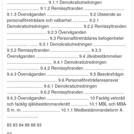
.................................. 9.1.1 Demokratiutredningen
........................... 9.1.2 Remissyttranden .................................
9.1.3 Överväganden ................................... 9.2 Utseende av
personalföreträdare och valbarhet ............. 9.2.1
Demokratiutredningen ........................... 9.2.2 Remissyttranden
................................. 9.2.3 Överväganden
................................... 9.3 Personalföreträdares befogenheter
................. . ...... 9.3.1 Demokratiutredningen ...........................
9.3.2 Remissyttranden ................................. 9.3.3
Överväganden ................................... 9.4 Jävsbestämmelser
...................................... 9.4.1 Demokratiutredningen
........................... 9.4.2 Remissyttranden .................................
9.4.3 Överväganden ................................... 9.5 Besvärsfrågor
.......................................... 9.6 Personalföreträdaresansvar
.............................. 9.6.1 Demokratiutredningen
........................... 9.6.2 Remissyttranden .................................
9.6.3 Överväganden ................................... 10 Facklig vetorätt
och facklig självbestämmanderätt .............. 10.1 MBL och MBA-
S m. m. ............................... 10.1.1 Medbestämmandeform A
..........................
83 83 84 88 88 93
97