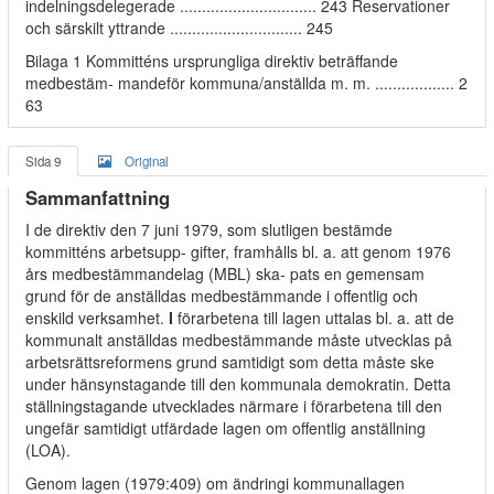
indelningsdelegerade ............................... 243 Reservationer
och särskilt yttrande .............................. 245
Bilaga 1 Kommitténs ursprungliga direktiv beträffande
medbestäm- mandeför kommuna/anställda m. m. .................. 2
63
Sida 9
Original
Sammanfattning
I de direktiv den 7 juni 1979, som slutligen bestämde
kommitténs arbetsupp- gifter, framhålls bl. a. att genom 1976
års medbestämmandelag (MBL) ska- pats en gemensam
grund för de anställdas medbestämmande i offentlig och
enskild verksamhet.
I
förarbetena till lagen uttalas bl. a. att de
kommunalt anställdas medbestämmande måste utvecklas på
arbetsrättsreformens grund samtidigt som detta måste ske
under hänsynstagande till den kommunala demokratin. Detta
ställningstagande utvecklades närmare i förarbetena till den
ungefär samtidigt utfärdade lagen om offentlig anställning
(LOA).
Genom lagen (
1979:409
) om ändringi
kommunallagen