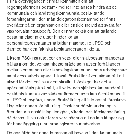
I sina överväganden erinrar kommittén om att
regeringsformens bestäm- melser inte anses hindra att de
kommunala och landstingskommunala beslu- tande
församlingarna i den mån delegationsbestämmelser finns
överlåter på en organisation eller enskild individ att svara för
viss förvaltningsuppgift. Den erinrar också om att gällande
bestämmelser inte utgör hinder för att
personalrepresentanterna bildar majoritet i ett PSO och
därmed har den faktiska beslutanderätten i detta.
Liksom PSO-institutet bör en veto- eller självbestämmanderätt
hållas inom det verksamhetsområde som avser förhållandet
mellan kommunen eller landstingskommunen som arbetsgivare
samt dess arbetstagare. Likaså förutsätter även sådan rätt ett
skydd för den politiska demokratin. I förslaget har detta
spörsmål lösts på så sätt, att veto- och självbestämmanderätt
bestämts kunna avse sådana ärenden som kan överlämnas till
ett PSO att avgöra, under förutsättning att inte annat föreskrivs
i lag eller annan författ- ning. Dock har därvid undantagits
ärenden om anställning, ledighet, vikariat och förslagsbelöning,
då dessa till sin natur torde vara sådana att de inte lämpar sig
för handläggning utan arbetsgivarens medverkan.
De anställda har egna intressen att bevaka i den kommunala