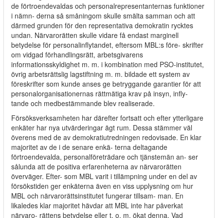
de förtroendevaldas och personalrepresentanternas funktioner
i nämn- derna så småningom skulle smälta samman och att
därmed grunden för den representativa demokratin rycktes
undan. Närvarorätten skulle vidare få endast marginell
betydelse för personalinflytandet, eftersom MBL:s före- skrifter
om vidgad förhandlingsrätt, arbetsgivarens
informationsskyldighet m. m. i kombination med PSO-institutet,
övrig arbetsrättslig lagstiftning m. m. bildade ett system av
föreskrifter som kunde anses ge betryggande garantier för att
personalorganisationernas rättmätiga krav på insyn, infly-
tande och medbestämmande blev realiserade.
Försöksverksamheten har därefter fortsatt och efter ytterligare
enkäter har nya utvärderingar ägt rum. Dessa stämmer väl
överens med de av demokratiutredningen redovisade. En klar
majoritet av de i de senare enkä- terna deltagande
förtroendevalda, personalföreträdare och tjänstemän an- ser
sålunda att de positiva erfarenheterna av närvarorätten
överväger. Efter- som MBL varit i tillämpning under en del av
försökstiden ger enkäterna även en viss upplysning om hur
MBL och närvarorättsinstitutet fungerar tillsam- man. En
likaledes klar majoritet hävdar att MBL inte har påverkat
närvaro- rättens betydelse eller t. o. m. ökat denna. Vad