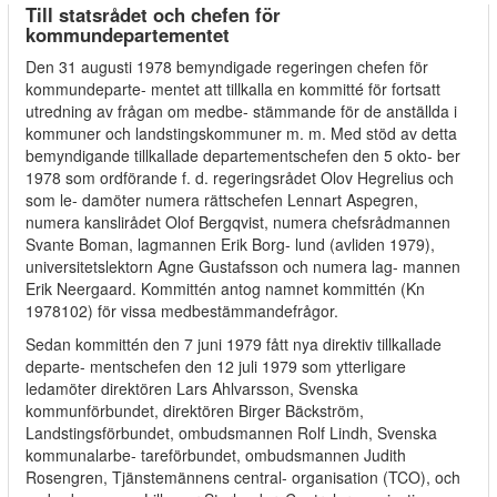
Till statsrådet och chefen för
kommundepartementet
Den 31 augusti 1978 bemyndigade regeringen chefen för
kommundeparte- mentet att tillkalla en kommitté för fortsatt
utredning av frågan om medbe- stämmande för de anställda i
kommuner och landstingskommuner m. m. Med stöd av detta
bemyndigande tillkallade departementschefen den 5 okto- ber
1978 som ordförande f. d. regeringsrådet Olov Hegrelius och
som le- damöter numera rättschefen Lennart Aspegren,
numera kanslirådet Olof Bergqvist, numera chefsrådmannen
Svante Boman, lagmannen Erik Borg- lund (avliden 1979),
universitetslektorn Agne Gustafsson och numera lag- mannen
Erik Neergaard. Kommittén antog namnet kommittén (Kn
1978102) för vissa medbestämmandefrågor.
Sedan kommittén den 7 juni 1979 fått nya direktiv tillkallade
departe- mentschefen den 12 juli 1979 som ytterligare
ledamöter direktören Lars Ahlvarsson, Svenska
kommunförbundet, direktören Birger Bäckström,
Landstingsförbundet, ombudsmannen Rolf Lindh, Svenska
kommunalarbe- tareförbundet, ombudsmannen Judith
Rosengren, Tjänstemännens central- organisation (TCO), och