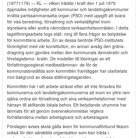
(19771179)
—
KL — vilken trädde i kraft den 1 juli 1979
öppnades möjligheter atti kommuner och landstingskommuner
inrätta partssammansatta organ (PSO) med uppgift att svara
för viss beredning, förvaltning och verkställighet inom
styrelsens eller andra nämnders verksamhetsområden. I detta
lagstiftningsarbete togs ställ- ning till flera frågor av betydelse
för kommitténs arbete. En av dessa berörde PSO-institutets
förenlighet med vår konstitution, en annan avsåg den gräns-
dragning som gjordes mellan den kommunala demokratin och
företagsdemo- kratin. De modeller till lösningar av ett
författningsreglerat medbestämman- de för de
kommunalanställda som kommittén framlägger har utarbetats
mot bakgrund av dessa ställningstaganden.
Kommittén har i sitt arbete strävat efter att inte försvåra för
kommunerna och landstingskommunerna att inom en yttre ram
själva ordna sin förvaltning och sina verksamhetsformer med
hänsyn till skiftande lokala behov. Ett betydande utrymme har
lämnats för att genom överenskommelser reglera
förhållandena mellan arbetsgivare och arbetstagare.
Förslagen avses skola gälla även för kommunalförbund liksom
också för den särskilda organisation som kan träda i