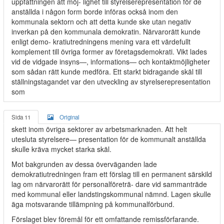
uppfattningen att möj- lighet till styrelserepresentation för de
anställda i någon form borde införas också inom den
kommunala sektorn och att detta kunde ske utan negativ
inverkan på den kommunala demokratin. Närvarorätt kunde
enligt demo- kratiutredningens mening vara ett värdefullt
komplement till övriga former av företagsdemokrati. Vikt lades
vid de vidgade insyns—, informations— och kontaktmöjligheter
som sådan rätt kunde medföra. Ett starkt bidragande skäl till
ställningstagandet var den utveckling av styrelserepresentation
som
Sida 11
Original
skett inom övriga sektorer av arbetsmarknaden. Att helt
utesluta styrelsere— presentation för de kommunalt anställda
skulle kräva mycket starka skäl.
Mot bakgrunden av dessa överväganden lade
demokratiutredningen fram ett förslag till en permanent särskild
lag om närvarorätt för personalföreträ- dare vid sammanträde
med kommunal eller landstingskommunal nämnd. Lagen skulle
äga motsvarande tillämpning på kommunalförbund.
Förslaget blev föremål för ett omfattande remissförfarande.