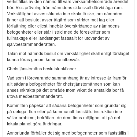
verkställas av den nämnd till vars verksamhetsområde ärendet
hör. Viss prövning från nämndens sida skall därvid äga rum.
Verkställighet avses sålunda inte skola få ske, om nämnden
finner att beslutet avser åtgärd som strider mot lag eller
författning eller eljest innebär överskridande av nämndens
befogenheter eller står i strid med de föreskrifter som
fullmäktige eller landstinget fastställt för utövandet av
självbestämmanderätten.
Talan mot nämnds beslut om verkställighet skall enligt förslaget
kunna föras genom kommunalbesvär.
Chefstjänstemäns beslutsfunktioner
Vad som i förevarande sammanhang är av intresse är framför
allt sådana befogenheter för chefstjänstemännen som kan
anses inkräkta på det område inom vilket de anställda bör få
utöva medbestämmanderätt.
Kommittén påpekar att sådana befogenheter som grundar sig
på delega- tion eller på kommunalt fastställd instruktion inte
vållar problem; beträffan- de dem finns möjlighet att på det
lokala planet göra ändringar.
Annorlunda förhåller det sig med befogenheter som fastställts i