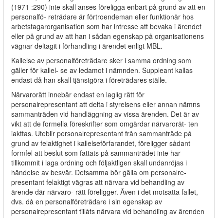
(1971 :290) inte skall anses föreligga enbart på grund av att en
personalfö- reträdare är förtroendeman eller funktionär hos
arbetstagarorganisation som har intresse att bevaka i ärendet
eller på grund av att han i sådan egenskap på organisationens
vägnar deltagit i förhandling i ärendet enligt MBL.
Kallelse av personalföreträdare sker i samma ordning som
gäller för kallel- se av ledamot i nämnden. Suppleant kallas
endast då han skall tjänstgöra i företrädares ställe.
Närvarorätt innebär endast en laglig rätt för
personalrepresentant att delta i styrelsens eller annan nämns
sammanträden vid handläggning av vissa ärenden. Det är av
vikt att de formella föreskrifter som omgärdar närvarorät- ten
iakttas. Uteblir personalrepresentant från sammanträde på
grund av felaktighet i kallelseförfarandet, föreligger sådant
formfel att beslut som fattats på sammanträdet inte har
tillkommit i laga ordning och följaktligen skall undanröjas i
händelse av besvär. Detsamma bör gälla om personalre-
presentant felaktigt vägras att närvara vid behandling av
ärende där närvaro- rätt föreligger. Även i det motsatta fallet,
dvs. då en personalföreträdare i sin egenskap av
personalrepresentant tillåts närvara vid behandling av ärenden