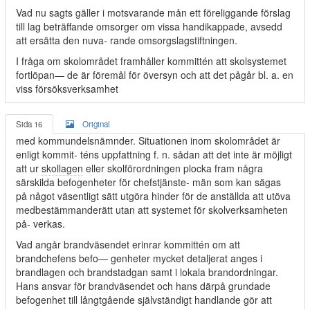
Vad nu sagts gäller i motsvarande mån ett föreliggande förslag
till lag beträffande omsorger om vissa handikappade, avsedd
att ersätta den nuva- rande omsorgslagstiftningen.
I fråga om skolområdet framhåller kommittén att skolsystemet
fortlöpan— de är föremål för översyn och att det pågår bl. a. en
viss försöksverksamhet
Sida 16
Original
med kommundelsnämnder. Situationen inom skolområdet är
enligt kommit- téns uppfattning f. n. sådan att det inte är möjligt
att ur
skollagen
eller skolförordningen plocka fram några
särskilda befogenheter för chefstjänste- män som kan sägas
på något väsentligt sätt utgöra hinder för de anställda att utöva
medbestämmanderätt utan att systemet för skolverksamheten
på- verkas.
Vad angår brandväsendet erinrar kommittén om att
brandchefens befo— genheter mycket detaljerat anges i
brandlagen och brandstadgan samt i lokala brandordningar.
Hans ansvar för brandväsendet och hans därpå grundade
befogenhet till långtgående självständigt handlande gör att