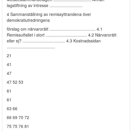
lagstiftning av intresse ............................
4 Sammanställning av remissyttrandena över
demokratiutredningens
förslag om närvarorätt ....................................... 4.1
Remissutfallet i stort ................................... 4.2 Närvarorätt
eller ej? .................................... 4.3 Kostnadssidan
.........................................
21
41
47
47 52 53
61
61
63 66
66 69 70 72
75 75 76 81