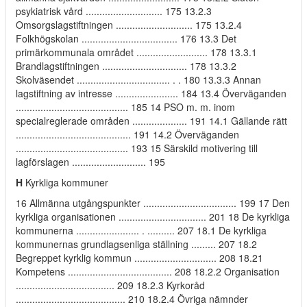
psykiatrisk vård ............................ 175 13.2.3
Omsorgslagstiftningen ............................ 175 13.2.4
Folkhögskolan ................................... 176 13.3 Det
primärkommunala området .......................... 178 13.3.1
Brandlagstiftningen ............................... 178 13.3.2
Skolväsendet .................................. . . 180 13.3.3 Annan
lagstiftning av intresse ....................... 184 13.4 Överväganden
......................................... 185 14 PSO m. m. inom
specialreglerade områden .................... 191 14.1 Gällande rätt
.......................................... 191 14.2 Överväganden
......................................... 193 15 Särskild motivering till
lagförslagen ........................... 195
H
Kyrkliga kommuner
16 Allmänna utgångspunkter .................................. 199 17 Den
kyrkliga organisationen ................................ 201 18 De kyrkliga
kommunerna ....................... . .......... 207 18.1 De kyrkliga
kommunernas grundlagsenliga ställning ......... 207 18.2
Begreppet kyrklig kommun .............................. 208 18.21
Kompetens ...................................... 208 18.2.2 Organisation
.................................... 209 18.2.3 Kyrkoråd
........................................ 210 18.2.4 Övriga nämnder