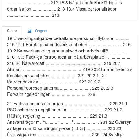
.................................. 212 18.3 Något om folkbokföringens
organisation ................... 213 18.4 Vissa personalfrågor
................................... 213
Sida 8
Original
19 Utvecklingsåtgärder beträffande personalinflytande! ...........
215 19.1 Företagsnämndsverksamheten ........................... 215
19.2 Samverkan kring arbetarskydd och arbetsmiljö .............
216 19.3 Fackliga förtroendemän på arbetsplatsen ...................
216 20 Närvarorätt .............................................. 219 20.1
Allmänt ............................................... 219 20.2 Erfarenheter av
försöksverksamheten ..................... 221 20.2.1 De
förtroendevalda ............................... 223 20.2.2
Personalrepresentanterna ......................... 225 20.2.3
Förvaltningsledningen ............................ 226
21 Partssammansatta organ .................................... 229 21.1
PSO och deras uppgifter, m. m ............................ 229 21.2
Rättslig reglering ...................................... 229 21.3
Ansvarsfrågor m. m. ....... ; ........
'
.................... 231 22 Översyn
av lagen om församlingsstyrelse ( LFS
)
................ 233 23
Överväganden ........................................... 235 "24 Kyrkliga