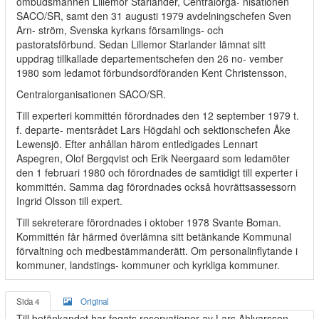
ombudsmannen Lillemor Starlander, Centralorga- nisationen
SACO/SR, samt den 31 augusti 1979 avdelningschefen Sven
Arn- ström, Svenska kyrkans församlings- och
pastoratsförbund. Sedan Lillemor Starlander lämnat sitt
e
uppdrag tillkallade departementschefen den 26 no- vember
1980 som ledamot förbundsordföranden Kent Christensson,
Centralorganisationen SACO/SR.
Till experteri kommittén förordnades den 12 september 1979 t.
f. departe- mentsrådet Lars Högdahl och sektionschefen Åke
Lewensjö. Efter anhållan härom entledigades Lennart
Aspegren, Olof Bergqvist och Erik Neergaard som ledamöter
den 1 februari 1980 och förordnades de samtidigt till experter i
kommittén. Samma dag förordnades också hovrättsassessorn
Ingrid Olsson till expert.
Till sekreterare förordnades i oktober 1978 Svante Boman.
Kommittén får härmed överlämna sitt betänkande Kommunal
förvaltning och medbestämmanderätt. Om personalinflytande i
kommuner, landstings- kommuner och kyrkliga kommuner.
Sida 4
Original
Till betänkandet har fogats reservationer av Lars Ahlvarsson,