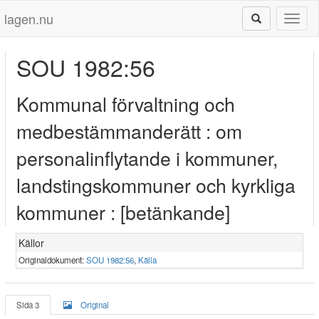
lagen.nu
Toggl
naviga
SOU 1982:56
Kommunal förvaltning och
medbestämmanderätt : om
personalinflytande i kommuner,
landstingskommuner och kyrkliga
kommuner : [betänkande]
Källor
Originaldokument:
SOU 1982:56
,
Källa
Sida 3
Original