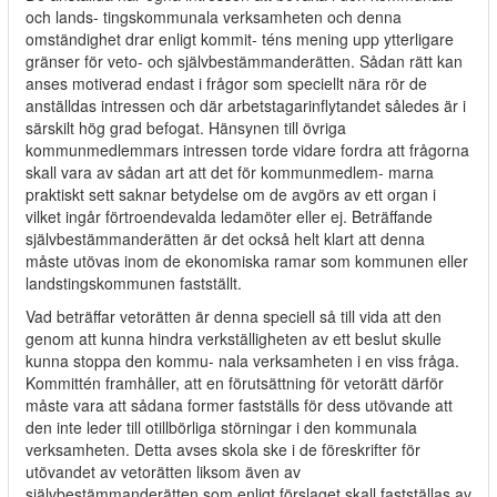
och lands- tingskommunala verksamheten och denna
omständighet drar enligt kommit- téns mening upp ytterligare
gränser för veto- och självbestämmanderätten. Sådan rätt kan
anses motiverad endast i frågor som speciellt nära rör de
anställdas intressen och där arbetstagarinflytandet således är i
särskilt hög grad befogat. Hänsynen till övriga
kommunmedlemmars intressen torde vidare fordra att frågorna
skall vara av sådan art att det för kommunmedlem- marna
praktiskt sett saknar betydelse om de avgörs av ett organ i
vilket ingår förtroendevalda ledamöter eller ej. Beträffande
självbestämmanderätten är det också helt klart att denna
måste utövas inom de ekonomiska ramar som kommunen eller
landstingskommunen fastställt.
Vad beträffar vetorätten är denna speciell så till vida att den
genom att kunna hindra verkställigheten av ett beslut skulle
kunna stoppa den kommu- nala verksamheten i en viss fråga.
Kommittén framhåller, att en förutsättning för vetorätt därför
måste vara att sådana former fastställs för dess utövande att
den inte leder till otillbörliga störningar i den kommunala
verksamheten. Detta avses skola ske i de föreskrifter för
utövandet av vetorätten liksom även av
självbestämmanderätten som enligt förslaget skall fastställas av