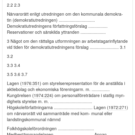
2.2 2.3
Närvarorätt enligt utredningen om den kommunala demokra-
tin (demokratiutredningen) ..............................
Demokratiutredningens författningsförslag ................
Reservationer och särskilda yttranden .....................
3 Något om den rättsliga utformningen av arbetstagarinflytande
vid tiden för demokratiutredningens förslag ........................ 3.1
3.2
3.3 3.4
3.5 3.6 3.7
Lagen (
1976:351
) om styrelserepresentation för de anställda i
aktiebolag och ekonomiska föreningarm. m. ...............
Kungörelsen (
1974:224
) om personalföreträdare i statlig myn-
dighets styrelse m. m. ...................................
Högskoleförfattningarna ................................ Lagen (
1972:271
)
om närvarorätt vid sammanträde med kom- munal eller
landstingskommunal nämnd
Folkhögskoleförordningen ..............................
Medbestämmandelagen ................................ Annan