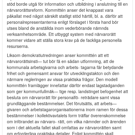
stöd borde utgå för information och utbildning i anslutning till en
närvarorättsreform. Kommittén anser det knappast vara
påkallat med något särskilt statligt stöd härtill, bl. a. därför att
personalrepresentanterna enligt förslaget i första hand bör
utses bland de anställda inom vederbörande nämnds
verksamhetsområde. Ett utbyggt system med närvarorätt
kommer vidare att ställa stora krav på de fackliga personella
resurserna.
Liksom demokratiutredningen anser kommittén att ett
närvarorättsinsti— tut bör få en sådan utformning, att de
kommunala arbetsgivarna och arbets- tagarna får betydande
frihet och gemensamt ansvar för utvecklingstaktcn och den
närmare regleringen av vissa praktiska frågor. Den modell
kommittén framlägger innefattar därför endast lagstadganden
som ger kommunfullmäk— tige resp. landstinget befogenhet att
besluta om närvarorätt för personalfö- reträdare samt vissa
grundläggande bestämmelser. Det förutsätts, att arbets—
givaren och arbetstagarorganisationerna inom ramen för dessa
bestämmelser i kollektivavtalets form träffar överenskommelse
om införandet av närvaro- rätt, om vilka nämnder och ärenden
som i det aktuella fallet skall omfattas av närvarorätten samt
om erforderliga praktiska detaljer. Enligt kommittén skall