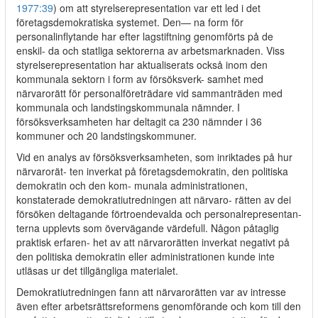
1977:39
) om att styrelserepresentation var ett led i det
företagsdemokratiska systemet. Den— na form för
personalinflytande har efter lagstiftning genomförts på de
enskil- da och statliga sektorerna av arbetsmarknaden. Viss
styrelserepresentation har aktualiserats också inom den
kommunala sektorn i form av försöksverk- samhet med
närvarorätt för personalföreträdare vid sammanträden med
kommunala och landstingskommunala nämnder. I
försöksverksamheten har deltagit ca 230 nämnder i 36
kommuner och 20 landstingskommuner.
Vid en analys av försöksverksamheten, som inriktades på hur
närvarorät- ten inverkat på företagsdemokratin, den politiska
demokratin och den kom- munala administrationen,
konstaterade demokratiutredningen att närvaro- rätten av dei
försöken deltagande förtroendevalda och personalrepresentan-
terna upplevts som övervägande värdefull. Någon påtaglig
praktisk erfaren- het av att närvarorätten inverkat negativt på
den politiska demokratin eller administrationen kunde inte
utläsas ur det tillgängliga materialet.
Demokratiutredningen fann att närvarorätten var av intresse
även efter arbetsrättsreformens genomförande och kom till den