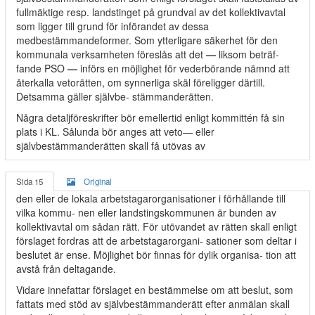
fullmäktige resp. landstinget på grundval av det kollektivavtal
som ligger till grund för införandet av dessa
medbestämmandeformer. Som ytterligare säkerhet för den
kommunala verksamheten föreslås att det
—
liksom beträf-
fande PSO
—
införs en möjlighet för vederbörande nämnd att
återkalla vetorätten, om synnerliga skäl föreligger därtill.
Detsamma gäller självbe- stämmanderätten.
Några detaljföreskrifter bör emellertid enligt kommittén få sin
plats i KL. Sålunda bör anges att veto— eller
självbestämmanderätten skall få utövas av
Sida 15
Original
den eller de lokala arbetstagarorganisationer i förhållande till
vilka kommu- nen eller landstingskommunen är bunden av
kollektivavtal om sådan rätt. För utövandet av rätten skall enligt
förslaget fordras att de arbetstagarorgani- sationer som deltar i
beslutet är ense. Möjlighet bör finnas för dylik organisa- tion att
avstå från deltagande.
Vidare innefattar förslaget en bestämmelse om att beslut, som
fattats med stöd av självbestämmanderätt efter anmälan skall