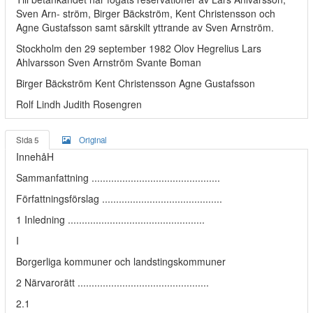
Sven Arn- ström, Birger Bäckström, Kent Christensson och
Agne Gustafsson samt särskilt yttrande av Sven Arnström.
Stockholm den 29 september 1982 Olov Hegrelius Lars
Ahlvarsson Sven Arnström Svante Boman
Birger Bäckström Kent Christensson Agne Gustafsson
Rolf Lindh Judith Rosengren
Sida 5
Original
InnehåH
Sammanfattning ..............................................
Författningsförslag ...........................................
1 Inledning .................................................
I
Borgerliga kommuner och landstingskommuner
2 Närvarorätt ...............................................
2.1