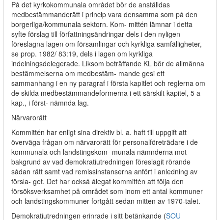
På det kyrkokommunala området bör de anställdas
medbestämmanderätt i princip vara densamma som på den
borgerliga/kommunala sektorn. Kom- mittén lämnar i detta
syfte förslag till författningsändringar dels i den nyligen
föreslagna lagen om församlingar och kyrkliga samfälligheter,
se prop. 1982/ 83:19, dels i lagen om kyrkliga
indelningsdelegerade. Liksom beträffande KL bör de allmänna
bestämmelserna om medbestäm- mande gesi ett
sammanhang i en ny paragraf i första kapitlet och reglerna om
de skilda medbestämmandeformerna i ett särskilt kapitel, 5 a
kap., i först- nämnda lag.
Närvarorätt
Kommittén har enligt sina direktiv bl. a. haft till uppgift att
överväga frågan om närvarorätt för personalföreträdare i de
kommunala och landstingskom- munala nämnderna mot
bakgrund av vad demokratiutredningen föreslagit rörande
sådan rätt samt vad remissinstanserna anfört i anledning av
försla- get. Det har också ålegat kommittén att följa den
försöksverksamhet på området som inom ett antal kommuner
och landstingskommuner fortgått sedan mitten av 1970-talet.
Demokratiutredningen erinrade i sitt betänkande (
SOU