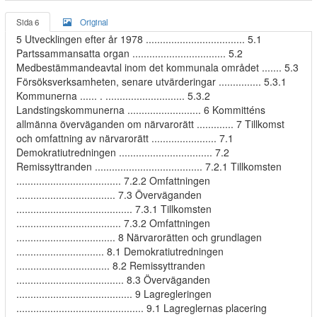
Sida 6
Original
5 Utvecklingen efter år 1978 ................................... 5.1
Partssammansatta organ ................................. 5.2
Medbestämmandeavtal inom det kommunala området ....... 5.3
Försöksverksamheten, senare utvärderingar ............... 5.3.1
Kommunerna ...... . ............................ 5.3.2
Landstingskommunerna .......................... 6 Kommitténs
allmänna överväganden om närvarorätt ............. 7 Tillkomst
och omfattning av närvarorätt ....................... 7.1
Demokratiutredningen ................................. 7.2
Remissyttranden ...................................... 7.2.1 Tillkomsten
..................................... 7.2.2 Omfattningen
................................... 7.3 Överväganden
......................................... 7.3.1 Tillkomsten
..................................... 7.3.2 Omfattningen
................................... 8 Närvarorätten och grundlagen
............................... 8.1 Demokratiutredningen
................................. 8.2 Remissyttranden
...................................... 8.3 Överväganden
......................................... 9 Lagregleringen
............................................. 9.1 Lagreglernas placering