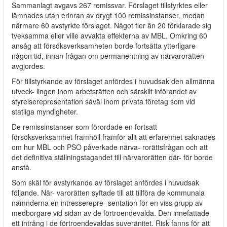
Sammanlagt avgavs 267 remissvar. Förslaget tillstyrktes eller
lämnades utan erinran av drygt 100 remissinstanser, medan
närmare 60 avstyrkte förslaget. Något fler än 20 förklarade sig
tveksamma eller ville avvakta effekterna av MBL. Omkring 60
ansåg att försöksverksamheten borde fortsätta ytterligare
någon tid, innan frågan om permanentning av närvarorätten
avgjordes.
För tillstyrkande av förslaget anfördes i huvudsak den allmänna
utveck- lingen inom arbetsrätten och särskilt införandet av
styrelserepresentation såväl inom privata företag som vid
statliga myndigheter.
De remissinstanser som förordade en fortsatt
försöksverksamhet framhöll framför allt att erfarenhet saknades
om hur MBL och PSO påverkade närva- rorättsfrågan och att
det definitiva ställningstagandet till närvarorätten där- för borde
anstå.
Som skäl för avstyrkande av förslaget anfördes i huvudsak
följande. När- varorätten syftade till att tillföra de kommunala
nämnderna en intresserepre- sentation för en viss grupp av
medborgare vid sidan av de förtroendevalda. Den innefattade
ett intrång i de förtroendevaldas suveränitet. Risk fanns för att