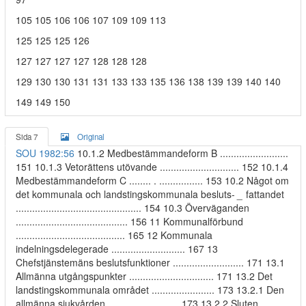
105 105 106 106 107 109 109 113
125 125 125 126
127 127 127 127 128 128 128
129 130 130 131 131 133 133 135 136 138 139 139 140 140
149 149 150
Sida 7
Original
SOU 1982:56
10.1.2 Medbestämmandeform B .........................
151 10.1.3 Vetorättens utövande ............................. 152 10.1.4
Medbestämmandeform C ........ . ................ 153 10.2 Något om
det kommunala och landstingskommunala besluts-
_
fattandet
.............................................. 154 10.3 Överväganden
......................................... 156 11 Kommunalförbund
........................................ 165 12 Kommunala
indelningsdelegerade ........................... 167 13
Chefstjänstemäns beslutsfunktioner .......................... 171 13.1
Allmänna utgångspunkter ............................... 171 13.2 Det
landstingskommunala området ....................... 173 13.2.1 Den
allmänna sjukvården .......................... 173 13.2.2 Sluten