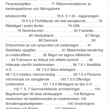
Finansanalytiker . . . . . . . . . . 77 Rekommendationer av
bankinspektionen och Näringslivets
börskommitté . . . . . . . . . . . . . . . 78 5. 5.1 30- -dagarsregeln . .
. . . . . . . . 78 5.5.2 Förhållande vid visst samgående . . . . . . 78
Rättsläget i andra länder . . . . . . . . . . . . 79 USA . . . . . . . . . . . .
. . . . . . 79 Storbritannien . . . . . . . . . . . . . . . 83 Frankrike . . . . .
. . . . . . . . . . . . 85 Västtyskland . . . . . . . . . . . . . . . . 87 Norge .
. . . . . . . . . . . . . . . . . 88 Danmark . . . . . . . . . . . . . . . . . 90
Erfarenheter av och synpunkter på insiderlagen . . . . 91
Statistiska uppgifter . . . . . . . . . . . . . 91 Massmedias bevakning
av insideraffärer . . . . . . 92 Något om lagens effektivitet . . . . . .
. . . 94 Frånvaron av förbud och effektiv kontroll . . . . . 95
Initierade utanför insiderkretsen . . . . . . . . . 96 7.5.1 Anställda
m.fl. . . . . . . . . . . . . 96 7.5.2 Stora aktieägare . . . . . . . . . . . .
98 7.5.3 Insiders i koncernbolag . . . . . . . . . 99 7.5.4 Personer
informerade om samgående . . . . . 100 7.5.5 Offentliga
funktionärer . . . . . . . . . 101 7.5.6 Mottagare av tips m.fl. . . . . .
. . . . 102 7. 5. 7 Sammanfattande anmärkningar . . . . . . . 103
Begränsningen till vissa värdepapper . . . . . 104 Bolagens
medverkan vid bestämmandet av insiderkretsen 105
Anmälningsskyldigheten . . . . . . . . . . . . 106 Utredningens
slutsatser och förslag . . . . . . . . 107 Inledning . . . . . . . . . . . . . .