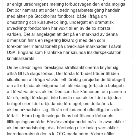
är enligt utredningens mening förbudsvägen den enda möjliga.
Det bör nämnas att under utredningsarbetets gång handeln
med aktier på Stockholms fondbörs, både i fråga om
omsättning och kursutveck- ling, undergått en dramatisk
utveckling: fondbörsen har vuxit till en av de tio största i
världen. Det är angeläget att det på en marknad av denna
dimension finns en reglering likvärdig med den som
förekommer internationellt på utvecklade marknader. I såväl
USA, England som Frankrike har sålunda insiderspekulation
kriminaliserats.
De av utredningen föreslagna straffsanktionerna knyter sig
alltså till två slags förbud. Det första förbudet träder till iden
situationen att fråga väckts i ett företag (erbjudande företaget)
om att erbjuda aktieägarna i ett aktiebolag (erbjudna bolaget)
att förvärva deras aktier. Den som har kännedom om planerna
får då, enligt förslaget, inte handla med aktier i det erbjudna
bolaget eller i det erbjudande företaget, om detta är s.k.
aktiemarknadsbo- lag, förrän erbjudandet offentliggjorts eller
förfallit. Flera begränsningar finns beträffande förbudets
tillämpningsområde. Förvärvserbjudandet mås- te avse aktier i
aktiemarknadsbolag, dvs. börsbolag eller bolag vars aktier
indroducerats på den s.k. OTC-marknaden. Vidare gäller