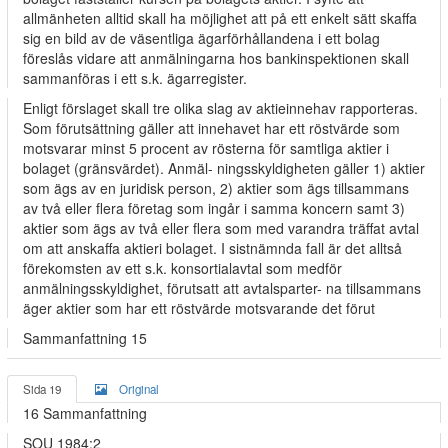
allmänheten alltid skall ha möjlighet att på ett enkelt sätt skaffa
sig en bild av de väsentliga ägarförhållandena i ett bolag
föreslås vidare att anmälningarna hos bankinspektionen skall
sammanföras i ett s.k. ägarregister.
Enligt förslaget skall tre olika slag av aktieinnehav rapporteras.
Som förutsättning gäller att innehavet har ett röstvärde som
motsvarar minst 5 procent av rösterna för samtliga aktier i
bolaget (gränsvärdet). Anmäl- ningsskyldigheten gäller 1) aktier
som ägs av en juridisk person, 2) aktier som ägs tillsammans
av två eller flera företag som ingår i samma koncern samt 3)
aktier som ägs av två eller flera som med varandra träffat avtal
om att anskaffa aktieri bolaget. I sistnämnda fall är det alltså
förekomsten av ett s.k. konsortialavtal som medför
anmälningsskyldighet, förutsatt att avtalsparter- na tillsammans
äger aktier som har ett röstvärde motsvarande det förut
Sammanfattning 15
Sida 19
Original
16 Sammanfattning
SOU 1984:2