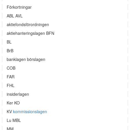
Förkortningar
ABL AVL
aktiefondsförordningen
aktiehanteringslagen BFN
BL
BrB
banklagen börslagen
COB
FAR
FHL
insiderlagen
Ker KO
KV
kommissionslagen
Lu MBL
MM