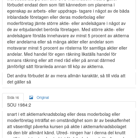
förbudet endast dem som fått kännedom om planerna i
egenskap av arbets- eller uppdrags- tagare i något av de båda
inblandade företagen eller deras moderbolag eller
moderföretag jämte större aktie- eller andelsägare i något av
de av erbjudandet berörda företagen. Med större aktie- eller
andelsägare förstås innehavare av minst 5 procent av aktierna
eller andelarna eller så många aktier eller andelar som
motsvarar minst 5 procent av rösterna för samtliga aktier eller
andelar. Med handel för egen räkning likställs handel för
annans räkning eller att med råd eller på annat därmed
jämförligt sätt föranleda annan till köp av aktierna.
Det andra förbudet är av mera allmän karaktär, så till vida att
det gäller så
Sida 16
Original
SOU 1984:2
snart i ett aktiemarknadsbolag eller dess moderbolag eller
moderföretag inträffat en omständighet som är av beskaffenhet
att väsentligt påverka kursen på aktie i aktiemarknadsbolaget
då den blir allmänt känd. Utred- ningen har i denna del knutit