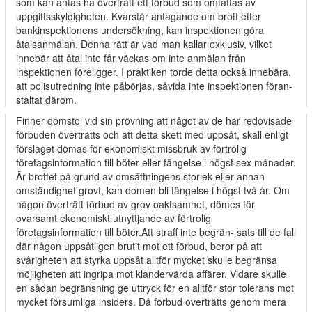
som kan antas ha överträtt ett förbud som omfattas av
uppgiftsskyldigheten. Kvarstår antagande om brott efter
bankinspektionens undersökning, kan inspektionen göra
åtalsanmälan. Denna rätt är vad man kallar exklusiv, vilket
innebär att åtal inte får väckas om inte anmälan från
inspektionen föreligger. I praktiken torde detta också innebära,
att polisutredning inte påbörjas, såvida inte inspektionen föran-
staltat därom.
Finner domstol vid sin prövning att något av de här redovisade
förbuden överträtts och att detta skett med uppsåt, skall enligt
förslaget dömas för ekonomiskt missbruk av förtrolig
företagsinformation till böter eller fängelse i högst sex månader.
Är brottet på grund av omsättningens storlek eller annan
omständighet grovt, kan domen bli fängelse i högst två år. Om
någon överträtt förbud av grov oaktsamhet, dömes för
ovarsamt ekonomiskt utnyttjande av förtrolig
företagsinformation till böter.Att straff inte begrän- sats till de fall
där någon uppsåtligen brutit mot ett förbud, beror på att
svårigheten att styrka uppsåt alltför mycket skulle begränsa
möjligheten att ingripa mot klandervärda affärer. Vidare skulle
en sådan begränsning ge uttryck för en alltför stor tolerans mot
mycket försumliga insiders. Då förbud överträtts genom mera