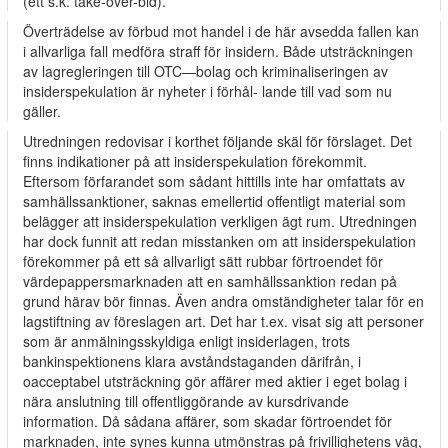
(ett s.k. take-over-bid).
Överträdelse av förbud mot handel i de här avsedda fallen kan
i allvarliga fall medföra straff för insidern. Både utsträckningen
av lagregleringen till OTC—bolag och kriminaliseringen av
insiderspekulation är nyheter i förhål- lande till vad som nu
gäller.
Utredningen redovisar i korthet följande skäl för förslaget. Det
finns indikationer på att insiderspekulation förekommit.
Eftersom förfarandet som sådant hittills inte har omfattats av
samhällssanktioner, saknas emellertid offentligt material som
belägger att insiderspekulation verkligen ägt rum. Utredningen
har dock funnit att redan misstanken om att insiderspekulation
förekommer på ett så allvarligt sätt rubbar förtroendet för
värdepappersmarknaden att en samhällssanktion redan på
grund härav bör finnas. Även andra omständigheter talar för en
lagstiftning av föreslagen art. Det har t.ex. visat sig att personer
som är anmälningsskyldiga enligt insiderlagen, trots
bankinspektionens klara avståndstaganden därifrån, i
oacceptabel utsträckning gör affärer med aktier i eget bolag i
nära anslutning till offentliggörande av kursdrivande
information. Då sådana affärer, som skadar förtroendet för
marknaden, inte synes kunna utmönstras på frivillighetens väg,