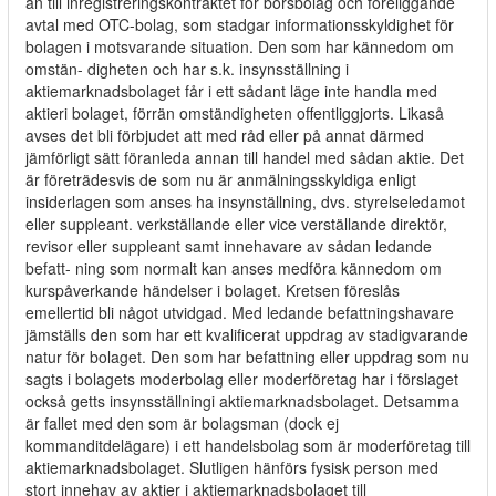
an till inregistreringskontraktet för börsbolag och föreliggande
avtal med OTC-bolag, som stadgar informationsskyldighet för
bolagen i motsvarande situation. Den som har kännedom om
omstän- digheten och har s.k. insynsställning i
aktiemarknadsbolaget får i ett sådant läge inte handla med
aktieri bolaget, förrän omständigheten offentliggjorts. Likaså
avses det bli förbjudet att med råd eller på annat därmed
jämförligt sätt föranleda annan till handel med sådan aktie. Det
är företrädesvis de som nu är anmälningsskyldiga enligt
insiderlagen som anses ha insynställning, dvs. styrelseledamot
eller suppleant. verkställande eller vice verställande direktör,
revisor eller suppleant samt innehavare av sådan ledande
befatt- ning som normalt kan anses medföra kännedom om
kurspåverkande händelser i bolaget. Kretsen föreslås
emellertid bli något utvidgad. Med ledande befattningshavare
jämställs den som har ett kvalificerat uppdrag av stadigvarande
natur för bolaget. Den som har befattning eller uppdrag som nu
sagts i bolagets moderbolag eller moderföretag har i förslaget
också getts insynsställningi aktiemarknadsbolaget. Detsamma
är fallet med den som är bolagsman (dock ej
kommanditdelägare) i ett handelsbolag som är moderföretag till
aktiemarknadsbolaget. Slutligen hänförs fysisk person med
stort innehav av aktier i aktiemarknadsbolaget till