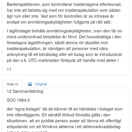
Bankinspektionen, som kontrollerar insiderlagens efterlevnad,
har inte att befatta sig med om insiderspekulation som sådan
ägt rum eller inte. Vad som för kontrollen är av intresse är
endast om anmälningsskyldigheten fullgjorts på rätt sätt.
I lagförslaget behålls anmälningsskyldigheten, men den får en
mera underordnad betydelse än förut. Det huvudsakliga i den
föreslagna lagstiftningen, såvitt denna rör skyddet mot
insiderspekulation, är nämligen att personer med nära
anknytning till ett börsbolag eller ett bolag som är introducerat
på den s.k. OTC-marknaden förbjuds att handla med aktier i
11
Sida 15
Original
12 Sammanfattning
SOU 1984:2
det ”egna bolaget” då de känner till en händelse i bolaget som
inte offentliggjorts. Ett särskilt förbud föreslås gälla i den
situationen, att en juridisk person avser att lämna ett offentligt
erbjudande om att förvärva aktierna i ett aktiemarknadsbolag