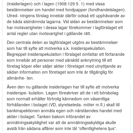
(insiderlagen) och i lagen (1908:129 5. 1) med vissa
bestämmelser om handel med fondpapper (fondhandelslagen).
Utred- ningens förslag innebär därför också ett upphävande av
de båda sistnämnda lagarna. Vid sidan av bestämmelser som
har motsvarigheter i dessa lagar förekommer i lagförslaget ett
antal regler utan motsvarighet i gällande rätt.
Den centrala delen av lagförslaget utgörs av bestämmelser
som har till syfte att motverka s.k. insiderspekulation.
Begreppet insiderspekulation i förslaget omfattar ett förfarande
som innebär att personer med särskild anknytning till ett
företag köper eller säljer aktier i företaget med utnyttjande av
sådan information om företaget som inte är tillgänglig för
allmänhe- ten.
Även den nu gällande insiderlagen har till syfte att motverka
insiderspe- kulation. Lagen föreskriver att de i ett börsbolag
som normalt erhåller förtrolig kännedom om väsentliga
förhållanden i bolaget (VD, styrelseleda- möter m.fl.) skall till
bankinspektionen anmäla egen och närståendes handel med
aktier i bolaget. Tanken bakom införandet av
anmälningsskyldighet var att de anmälningsskyldiga skulle
avstå från sådana affärer som inte tål ”offentlighetens ljus”.