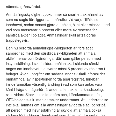
nämnda gränsvärdet.
Anmälningsskyldighet uppkommer så snart ett aktieinnehav
som nu sagts föreligger samt härefter vid varje tillfälle som
innehavet, sedan senast gjord anmälan, ökat eller minskat med
vad som motsvarar 5 procent eller mera av rösterna för
samtliga aktier i bolaget. Anmälningar skall alltså göras
trappstegsvis.
Den nu berörda anmälningsskyldigheten äri förslaget
samordnad med den särskilda skyldigheten att anmäla
aktieinnehav och förändringar däri som gäller person med
insynsställning. I s.k. insideranmälan skall sålunda särskilt
anges om innehavet motsvarar minst 5 procent av rösterna i
bolaget. Även uppgifter om sådana innehav skall införasi det
omnämnda, av inspektionen förda ägarregistret. Innebär
insideranmälan väsentlig ändring i vad som kan antas vara
känt i fråga om ägarförhållandena i ett aktiemarknadsbolag,
skall vidare Stockholms fondbörs och, i förekommande fall,
OTC-bolagets s.k. market maker underrättas. Att underrättelse
inte skall lämnas om alla anmälningar av detta slag, beror på
att person med insynsställning är skyldig att anmäla också
sådana förändringar i innehavet som är av mindre omfattning.