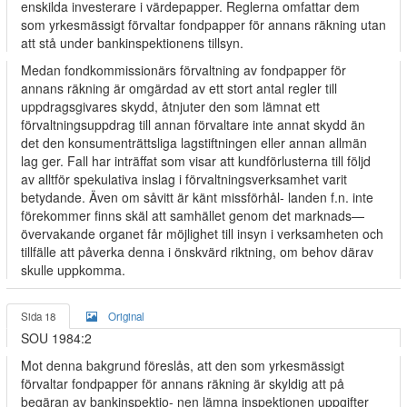
enskilda investerare i värdepapper. Reglerna omfattar dem
som yrkesmässigt förvaltar fondpapper för annans räkning utan
att stå under bankinspektionens tillsyn.
Medan fondkommissionärs förvaltning av fondpapper för
annans räkning är omgärdad av ett stort antal regler till
uppdragsgivares skydd, åtnjuter den som lämnat ett
förvaltningsuppdrag till annan förvaltare inte annat skydd än
det den konsumenträttsliga lagstiftningen eller annan allmän
lag ger. Fall har inträffat som visar att kundförlusterna till följd
av alltför spekulativa inslag i förvaltningsverksamhet varit
betydande. Även om såvitt är känt missförhål- landen f.n. inte
förekommer finns skäl att samhället genom det marknads—
övervakande organet får möjlighet till insyn i verksamheten och
tillfälle att påverka denna i önskvärd riktning, om behov därav
skulle uppkomma.
Sida 18
Original
SOU 1984:2
Mot denna bakgrund föreslås, att den som yrkesmässigt
förvaltar fondpapper för annans räkning är skyldig att på
begäran av bankinspektio- nen lämna inspektionen uppgifter