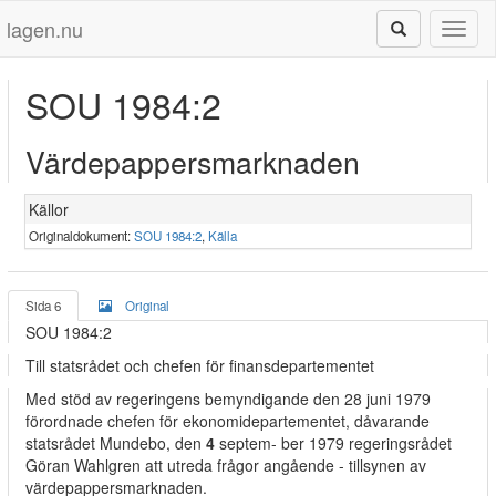
lagen.nu
Toggl
naviga
SOU 1984:2
Värdepappersmarknaden
Källor
Originaldokument:
SOU 1984:2
,
Källa
Sida 6
Original
SOU 1984:2
Till statsrådet och chefen för finansdepartementet
Med stöd av regeringens bemyndigande den 28 juni 1979
förordnade chefen för ekonomidepartementet, dåvarande
statsrådet Mundebo, den
4
septem- ber 1979 regeringsrådet
Göran Wahlgren att utreda frågor angående - tillsynen av
värdepappersmarknaden.