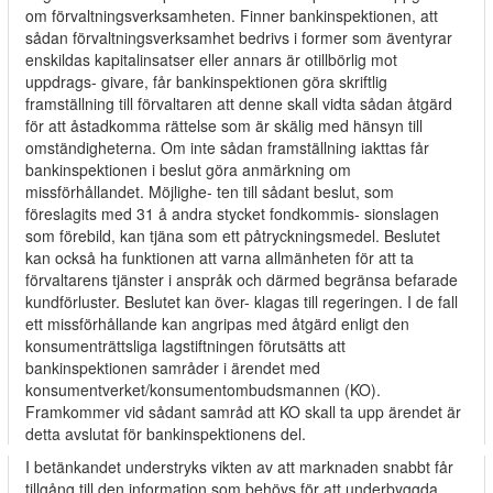
om förvaltningsverksamheten. Finner bankinspektionen, att
sådan förvaltningsverksamhet bedrivs i former som äventyrar
enskildas kapitalinsatser eller annars är otillbörlig mot
uppdrags- givare, får bankinspektionen göra skriftlig
framställning till förvaltaren att denne skall vidta sådan åtgärd
för att åstadkomma rättelse som är skälig med hänsyn till
omständigheterna. Om inte sådan framställning iakttas får
bankinspektionen i beslut göra anmärkning om
missförhållandet. Möjlighe- ten till sådant beslut, som
föreslagits med 31 å andra stycket fondkommis- sionslagen
som förebild, kan tjäna som ett påtryckningsmedel. Beslutet
kan också ha funktionen att varna allmänheten för att ta
förvaltarens tjänster i anspråk och därmed begränsa befarade
kundförluster. Beslutet kan över- klagas till regeringen. I de fall
ett missförhållande kan angripas med åtgärd enligt den
konsumenträttsliga lagstiftningen förutsätts att
bankinspektionen samråder i ärendet med
konsumentverket/konsumentombudsmannen (KO).
Framkommer vid sådant samråd att KO skall ta upp ärendet är
detta avslutat för bankinspektionens del.
I betänkandet understryks vikten av att marknaden snabbt får
tillgång till den information som behövs för att underbyggda