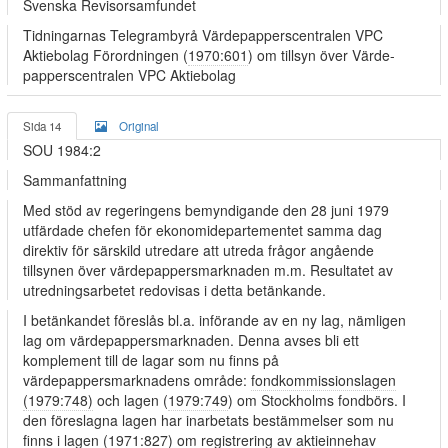
Svenska Revisorsamfundet
Tidningarnas Telegrambyrå Värdepapperscentralen VPC
Aktiebolag Förordningen (
1970:601
) om tillsyn över Värde-
papperscentralen VPC Aktiebolag
Sida 14
Original
SOU 1984:2
Sammanfattning
Med stöd av regeringens bemyndigande den 28 juni 1979
utfärdade chefen för ekonomidepartementet samma dag
direktiv för särskild utredare att utreda frågor angående
tillsynen över värdepappersmarknaden m.m. Resultatet av
utredningsarbetet redovisas i detta betänkande.
I betänkandet föreslås bl.a. införande av en ny lag, nämligen
lag om värdepappersmarknaden. Denna avses bli ett
komplement till de lagar som nu finns på
värdepappersmarknadens område:
fondkommissionslagen
(1979:748)
och lagen (
1979:749
) om Stockholms fondbörs. I
den föreslagna lagen har inarbetats bestämmelser som nu
finns i lagen (
1971:827
) om registrering av aktieinnehav