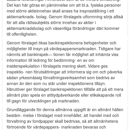
Det kan här göras en påminnelse om att bl.a. fysiska personer
med större aktieinnehav skall anses ha insynsställning i ett
aktiemarknads- bolag. Genom förslagets utformning sörjs alltså
för att alla rättssubjekts större innehav av aktier i
aktiemarknadsbolag och väsentliga förändringar däri kommer
till offentligheten.
Genom förslaget ökas bankinspektionens befogenheter och
möjligheter till insyn på värdepappersmarknaden. Tidigare har
nämnts att bankinspek— tionen får möjlighet att inhämta viss
information till ledning för bedömning- en av om
insiderspekulation i förslagets mening skett. Vidare ges
inspektio- nen förutsättningar att informera sig om och påverka
sådan yrkesmässig förvaltningsverksamhet som bedrivs av
annan än den som nu står under inspektionens tillsyn.
Härutöver ger förslaget bankinspektionen tillfälle att på ett mera
allmänt plan spela en attitydpåverkande eller etikskapande roll
till gagn för utvecklingen på marknaden.
Grundläggande för denna allmänna uppgift är en allmänt hållen
bestäm- melse i förslaget med innehållet, att handel med och
förvaltning av fondpapper skall bedrivas, så att allmänhetens
förtroende för värdepappers- marknaden bevaras och