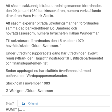
Att såsom sakkunnig biträda utredningsmannen förordnades
den 29 januari 1980 bankinspektören, numera verkställande
direktören Hans Henrik Abelin.
Att såsom experter biträda utredningsmannen förordnades
samma dag bankdirektören Bo Damberg och
hovrättsassessorn, numera byråchefen Håkan Wunderman.
Till sekreterare förordnades den 15 oktober 1979
hovrättsfiskalen Göran Svensson. '
Under utredningsuppdragets gång har utredningen avgivit
remissyttran- den i lagstiftningsfrågor till justitiedepartementet
och finansdepartemen- tet.
Sedan uppdraget nu har slutförts överlämnas härmed
betänkandet Värdepappersmarknaden.
Stockholm i november 1983
G Wahlgren /Göran Svensson
Sida 7
Original
RUM?” |.,.-..