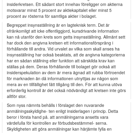
insiderkretsen. Ett sådant stort innehav föreligger om aktierna
motsvarar minst 5 procent av aktiekapitalet eller minst 5
procent av rösterna för samtliga aktier i bolaget.
Begreppet insynsställning är en lagteknisk term. Det är
ofrånkomligt att icke offentliggjord, kursdrivande information
kan nå utanför den krets som getts insynsställning. Allmänt sett
har dock den angivna kretsen ett informationsförsprång i
förhållande till andra. Vid urvalet av vilka som skall anses ha
insynsställning har också beaktats, att de angivna kategorierna
har en sådan ställning eller funktion att särskilda krav kan
ställas på dem. Deras förhållande till bolaget gör också att
insiderspekulation av dem är mera ägnad att rubba förtroendet
för marknaden än då informationen utnyttjas av någon som
mera av en tillfällighet fått tillgång till den. För att kunna utöva
erforderlig kontroll är det också nödvändigt att kretsen inte görs
alltför stor.
Som nyss nämnts behålls i förslaget den nuvarande
anmälningsskyldighe- ten enligt insiderlagen i princip. Detta
beror i första hand på. att anmälningarna ansetts vara
värdefulla för kontrollen av förbudsbestämmel- serna.
Skyldigheten att göra anmälningar kan härjämte fylla en