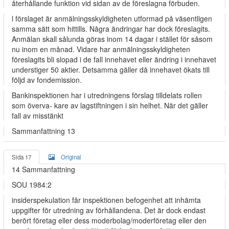
återhållande funktion vid sidan av de föreslagna förbuden.
l förslaget är anmälningsskyldigheten utformad på väsentligen
samma sätt som hittills. Några ändringar har dock föreslagits.
Anmälan skall sålunda göras inom 14 dagar i stället för såsom
nu inom en månad. Vidare har anmälningsskyldigheten
föreslagits bli slopad i de fall innehavet eller ändring i innehavet
understiger 50 aktier. Detsamma gäller då innehavet ökats till
följd av fondemission.
Bankinspektionen har i utredningens förslag tilldelats rollen
som överva- kare av lagstiftningen i sin helhet. När det gäller
fall av misstänkt
Sammanfattning 13
Sida 17
Original
14 Sammanfattning
SOU 1984:2
insiderspekulation får inspektionen befogenhet att inhämta
uppgifter för utredning av förhållandena. Det är dock endast
berört företag eller dess moderbolag/moderföretag eller den