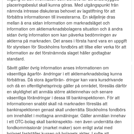
placeringsbeslut skall kunna göras. Med utgångspunkt från
nämnda intresse diskuteras behovet av lagstiftning för att
förbättra informationen till investerarna. En skiljelinje dras
mellan å ena sidan information om marknadsläget och
information om aktiemarknadsbolagens situation och å andra
sidan övrig information som kan påverka bedömningen av
aktierna på marknaden. Det anses i första hand vara en uppgift
för styrelsen för Stockholms fondbörs att tillse eller verka för att
information av det förstnämnda slaget håller godtagbar
standard.
Såvitt gäller övrig information anses informationen om
väsentliga ägarför- ändringar i ett aktiemarknadsbolag kunna
förbättras. Då stora ägarförän- dringar kan vara kursdrivande
och då en offentlighetsprincip gäller på området, föreslås därför
en skyldighet att anmäla större aktieinnehav och senare
väsentliga förändringar i dessa till bankinspektionen. För att
informationen snabbt skall nå marknaden föreslås att
bankinspektionen genast skall underrätta Stockholms fondbörs
om innehållet i mottagna anmälningar. Gäller anmälan innehav
i ett OTC-bolag skall bankinspektio- nen även underrätta den
fondkommissionär (market maker) som enligt avtal med
bolaget fastställer kursen på bolagets aktier. I syfte att