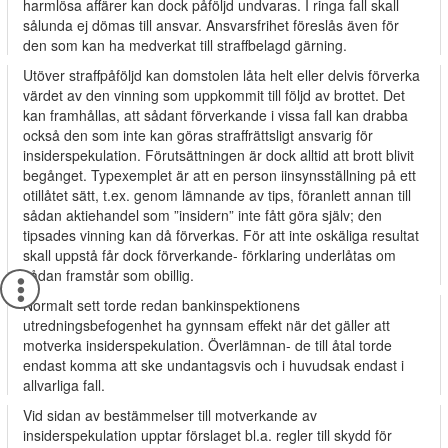
harmlösa affärer kan dock påföljd undvaras. I ringa fall skall
sålunda ej dömas till ansvar. Ansvarsfrihet föreslås även för
den som kan ha medverkat till straffbelagd gärning.
Utöver straffpåföljd kan domstolen låta helt eller delvis förverka
värdet av den vinning som uppkommit till följd av brottet. Det
kan framhållas, att sådant förverkande i vissa fall kan drabba
också den som inte kan göras straffrättsligt ansvarig för
insiderspekulation. Förutsättningen är dock alltid att brott blivit
begånget. Typexemplet är att en person iinsynsställning på ett
otillåtet sätt, t.ex. genom lämnande av tips, föranlett annan till
sådan aktiehandel som ”insidern” inte fått göra själv; den
tipsades vinning kan då förverkas. För att inte oskäliga resultat
skall uppstå får dock förverkande- förklaring underlåtas om
sådan framstår som obillig.
Normalt sett torde redan bankinspektionens
utredningsbefogenhet ha gynnsam effekt när det gäller att
motverka insiderspekulation. Överlämnan- de till åtal torde
endast komma att ske undantagsvis och i huvudsak endast i
allvarliga fall.
Vid sidan av bestämmelser till motverkande av
insiderspekulation upptar förslaget bl.a. regler till skydd för