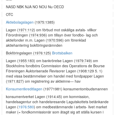
NASD NBK NJA NO NOU Nu OECD
OTC
Aktiebolagslagen
(
1975:1385
)
Lagen (
1971:112
) om förbud mot oskäliga avtals- villkor
Förordningen (
1974:936
) om tillsyn över fondbo- lag och
aktiefonder m.m. Lagen (
1970:596
) om förenklad
aktiehantering bokföringsnämnden
Bokföringslagen (1976:125)
Brottsbalken
Lagen (
1955:183
) om bankrörelse Lagen (
1979:749
) om
Stockholms fondbörs Commission des Operations de Bourse
Föreningen Auktoriserade Revisorer Lagen (1908:129 5. 1)
med vissa bestämmelser om handel med fondpapper Lagen
(
1971:827
) om registrering av aktieinne— hav
Konsumentkreditlagen
(19771981) konsumentombudsmannen
konsumentverket Lagen (
1914:45
) om kommission,
handelsagentur och handelsresande Lagutskottets betänkande
Lagen (
1976:580
) om medbestämmande i arbets- livet market
maker (= fondkommissionär som åtagit sig att ställa kursen i