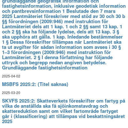
grundläggande geografisk information och
fastighetsinformation, inklusive geodetisk information
och pantbrevsinformation 1 Beslutade den 7 mars
2025 Lantmäteriet föreskriver med stöd av 30 och 30 b
§§ förordningen (2009:946) med instruktion för
Lantmäteriet dels att 1 kap. 1 och 2 §§ samt 13 kap. 1
och 2 §§ ska ha följande lydelse, dels att 13 kap. 3 §
ska upphöra att gälla. 1 kap. Inledande bestämmelser
1 § Dessa föreskrifter tillämpas när Lantmäteriet ska
ta ut avgifter för sådan information som avses i 30 §
1–3 förordningen (2009:946) med instruktion för
Lantmäteriet. 2 § I denna författning har följande
uttryck och begrepp nedan angiven betydelse.
Grundläggande fastighetsinformation
2025-04-02
MSBFS 2025:2: (Titel saknas)
2025-03-20
SKVFS 2025:2: Skatteverkets föreskrifter om fartyg på
vilka de anställda ska få sjöinkomstavdrag och
skattereduktion samt om vilket fartområde fartyget
går i (klassificering) att tillämpas vid beskattningsåret
2025