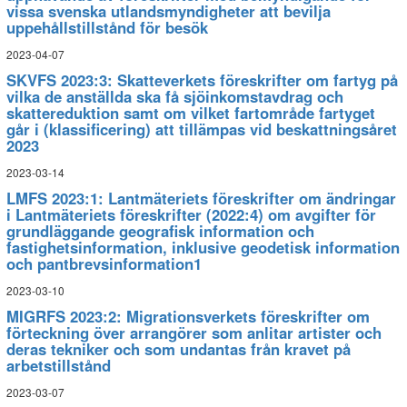
vissa svenska utlandsmyndigheter att bevilja
uppehållstillstånd för besök
2023-04-07
SKVFS 2023:3: Skatteverkets föreskrifter om fartyg på
vilka de anställda ska få sjöinkomstavdrag och
skattereduktion samt om vilket fartområde fartyget
går i (klassificering) att tillämpas vid beskattningsåret
2023
2023-03-14
LMFS 2023:1: Lantmäteriets föreskrifter om ändringar
i Lantmäteriets föreskrifter (2022:4) om avgifter för
grundläggande geografisk information och
fastighetsinformation, inklusive geodetisk information
och pantbrevsinformation1
2023-03-10
MIGRFS 2023:2: Migrationsverkets föreskrifter om
förteckning över arrangörer som anlitar artister och
deras tekniker och som undantas från kravet på
arbetstillstånd
2023-03-07