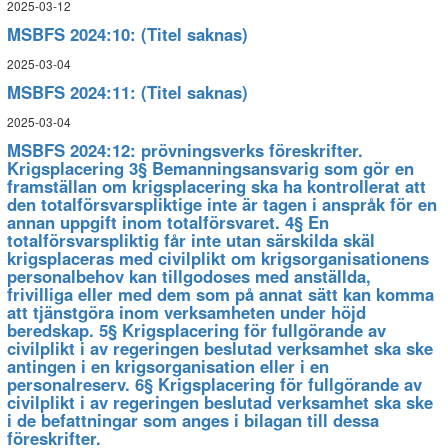
2025-03-12
MSBFS 2024:10: (Titel saknas)
2025-03-04
MSBFS 2024:11: (Titel saknas)
2025-03-04
MSBFS 2024:12: prövningsverks föreskrifter.
Krigsplacering 3§ Bemanningsansvarig som gör en
framställan om krigsplacering ska ha kontrollerat att
den totalförsvarspliktige inte är tagen i anspråk för en
annan uppgift inom totalförsvaret. 4§ En
totalförsvarspliktig får inte utan särskilda skäl
krigsplaceras med civilplikt om krigsorganisationens
personalbehov kan tillgodoses med anställda,
frivilliga eller med dem som på annat sätt kan komma
att tjänstgöra inom verksamheten under höjd
beredskap. 5§ Krigsplacering för fullgörande av
civilplikt i av regeringen beslutad verksamhet ska ske
antingen i en krigsorganisation eller i en
personalreserv. 6§ Krigsplacering för fullgörande av
civilplikt i av regeringen beslutad verksamhet ska ske
i de befattningar som anges i bilagan till dessa
föreskrifter.