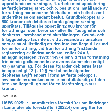
upprättande av räkningar, 4. arbete med uppdatering
av fastighetsregistret, och 5. beslut om inställande av
förrättning när ansökan återkallats i sin helhet samt
underrättelse om sådant beslut. Grundbeloppet är 6
500 kronor och debiteras första gången räkning
upprättas. Tilläggsbeloppet är 12 000 kronor för
förrättningar som berör sex eller fler fastigheter och
debiteras i samband med sluträkningen. Grund- och
tilläggsbelopp tas inte ut vid avvisande av ansökan
som är så ofullständig att den inte kan ligga till grund
för en förrättning, vid från förrättning fristående
registrering av ändrat andelstal enligt 24 a §
anläggningslagen (1973:1149) eller vid från förrättning
fristående godkännande av överenskommelse enligt
43 § samma lag. För dessa åtgärder debiteras fasta
belopp enligt 12 §. 12 § För följande åtgärder
debiteras avgift enbart i form av fasta belopp: 1.
avvisande av ansökan som är så ofullständig att den
inte kan ligga till grund för en förrättning, 6 500
kronor,
2025-05-03
LMFS 2025:1: Lantmäteriets föreskrifter om ändringar
i Lantmäteriets föreskrifter (2022:4) om avgifter för