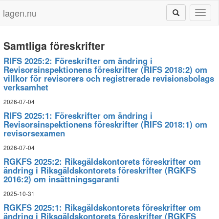
lagen.nu
Toggl
naviga
Samtliga föreskrifter
RIFS 2025:2: Föreskrifter om ändring i
Revisorsinspektionens föreskrifter (RIFS 2018:2) om
villkor för revisorers och registrerade revisionsbolags
verksamhet
2026-07-04
RIFS 2025:1: Föreskrifter om ändring i
Revisorsinspektionens föreskrifter (RIFS 2018:1) om
revisorsexamen
2026-07-04
RGKFS 2025:2: Riksgäldskontorets föreskrifter om
ändring i Riksgäldskontorets föreskrifter (RGKFS
2016:2) om insättningsgaranti
2025-10-31
RGKFS 2025:1: Riksgäldskontorets föreskrifter om
ändring i Riksgäldskontorets föreskrifter (RGKFS