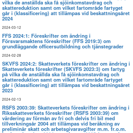
vilka de anställda ska få sjöinkomstavdrag och
skattereduktion samt om vilket fartområde fartyget
går i (klassificering) att tillämpas vid beskattningsåret
2024
2024-03-12
FFS 2024:1: Föreskrifter om ändring i
Försvarsmaktens föreskrifter (FFS 2019:3) om
grundläggande officersutbildning och tjänstegrader
2024-02-28
SKVFS 2024:2: Skatteverkets föreskrifter om ändring i
Skatteverkets föreskrifter (SKVFS 2023:3) om fartyg
på vilka de anställda ska få sjöinkomstavdrag och
skattereduktion samt om vilket fartområde fartyget
går i (klassificering) att tillämpas vid beskattningsåret
2023
2024-02-13
RSFS 2003:39: Skatteverkets föreskrifter om ändring i
Riksskatteverkets föreskrifter (RSFS 2003:39) om
värdering av förmån av fri och delvis fri bil med
tillverkningsår 2004 att tillämpas vid beräkning av
preliminär skatt och arbetsgivaravgifter m.m. fr.o.m.