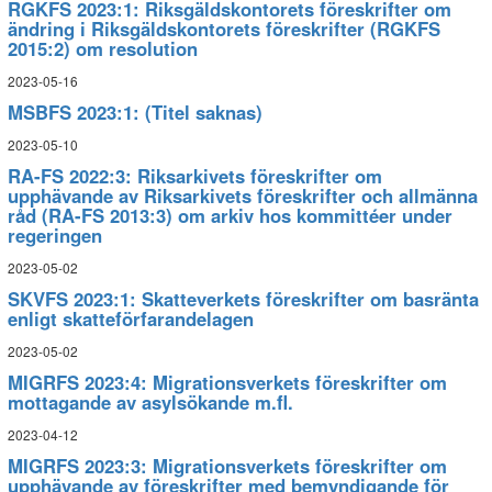
RGKFS 2023:1: Riksgäldskontorets föreskrifter om
ändring i Riksgäldskontorets föreskrifter (RGKFS
2015:2) om resolution
2023-05-16
MSBFS 2023:1: (Titel saknas)
2023-05-10
RA-FS 2022:3: Riksarkivets föreskrifter om
upphävande av Riksarkivets föreskrifter och allmänna
råd (RA-FS 2013:3) om arkiv hos kommittéer under
regeringen
2023-05-02
SKVFS 2023:1: Skatteverkets föreskrifter om basränta
enligt skatteförfarandelagen
2023-05-02
MIGRFS 2023:4: Migrationsverkets föreskrifter om
mottagande av asylsökande m.fl.
2023-04-12
MIGRFS 2023:3: Migrationsverkets föreskrifter om
upphävande av föreskrifter med bemyndigande för