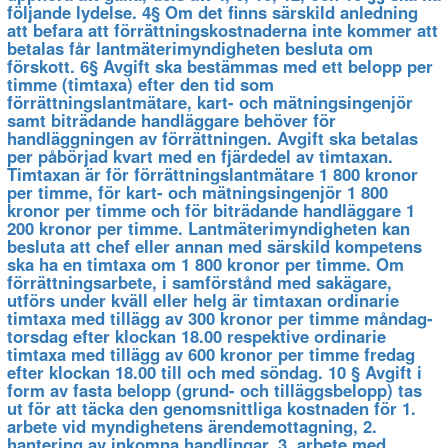
följande lydelse. 4§ Om det finns särskild anledning
att befara att förrättningskostnaderna inte kommer att
betalas får lantmäterimyndigheten besluta om
förskott. 6§ Avgift ska bestämmas med ett belopp per
timme (timtaxa) efter den tid som
förrättningslantmätare, kart- och mätningsingenjör
samt biträdande handläggare behöver för
handläggningen av förrättningen. Avgift ska betalas
per påbörjad kvart med en fjärdedel av timtaxan.
Timtaxan är för förrättningslantmätare 1 800 kronor
per timme, för kart- och mätningsingenjör 1 800
kronor per timme och för biträdande handläggare 1
200 kronor per timme. Lantmäterimyndigheten kan
besluta att chef eller annan med särskild kompetens
ska ha en timtaxa om 1 800 kronor per timme. Om
förrättningsarbete, i samförstånd med sakägare,
utförs under kväll eller helg är timtaxan ordinarie
timtaxa med tillägg av 300 kronor per timme måndag-
torsdag efter klockan 18.00 respektive ordinarie
timtaxa med tillägg av 600 kronor per timme fredag
efter klockan 18.00 till och med söndag. 10 § Avgift i
form av fasta belopp (grund- och tilläggsbelopp) tas
ut för att täcka den genomsnittliga kostnaden för 1.
arbete vid myndighetens ärendemottagning, 2.
hantering av inkomna handlingar, 3. arbete med