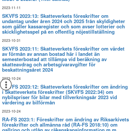
2023-11-11
SKVFS 2023:13: Skatteverkets föreskrifter om
undantag under åren 2024 och 2025 från skyldigheter
som gäller kassaregister och som avser lotterier och
skicklighetsspel på en offentlig nöjestillställning
2023-10-31
SKVFS 2023:11: Skatteverkets föreskrifter om värdet
av förmån av annan bostad här i landet än
semesterbostad att tillämpa vid beräkning av
skatteavdrag och arbetsgivaravgifter för
beskattningsåret 2024
2023-10-24
SKVFS 2023:12: Skatteverkets föreskrifter om ändring
i Skatteverkets föreskrifter (SKVFS 2022:34) om
nybilspriser för bilar med tillverkningsår 2023 vid
värdering av bilförmån
2023-10-24
RA-FS 2023:1: Föreskrifter om ändring av Riksarkivets
föreskrifter och allmänna råd (RA-FS 2018:10) om
gallring och utlån av räkenskapsinformation m.m.