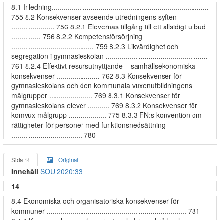
8.1 Inledning................................................................................
755 8.2 Konsekvenser avseende utredningens syften
...................... 756 8.2.1 Elevernas tillgång till ett allsidigt utbud
............... 756 8.2.2 Kompetensförsörjning
.......................................... 759 8.2.3 Likvärdighet och
segregation i gymnasieskolan ....................................................
761 8.2.4 Effektivt resursutnyttjande – samhällsekonomiska
konsekvenser ...................... 762 8.3 Konsekvenser för
gymnasieskolans och den kommunala vuxenutbildningens
målgrupper ...................... 769 8.3.1 Konsekvenser för
gymnasieskolans elever ........... 769 8.3.2 Konsekvenser för
komvux målgrupp ................... 775 8.3.3 FN:s konvention om
rättigheter för personer med funktionsnedsättning
.................................... 780
Sida 14
Original
Innehåll
SOU 2020:33
14
8.4 Ekonomiska och organisatoriska konsekvenser för
kommuner ....................................................................... 781