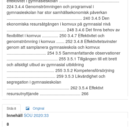
effektivitet i gymnasieskolan ....................................................
224 3.4.4 Genomströmningen och programval i
gymnasieskolan har stor samhällsekonomisk påverkan
................................................................. 240 3.4.5 Den
ekonomiska resursåtgången i komvux på gymnasial nivå
................................................... 248 3.4.6 Det finns behov av
flexibilitet i komvux .............. 250 3.4.7 Effektivitet och
genomströmning i komvux ....... 252 3.4.8 Effektivitetsvinster
genom att samplanera gymnasieskola och komvux
.................................. 254 3.5 Sammanfattande observationer
............................................ 255 3.5.1 Tillgången till ett brett
och allsidigt utbud av gymnasial utbildning
......................................... 255 3.5.2 Kompetensförsörjning
.......................................... 259 3.5.3 Likvärdighet och
segregation i gymnasieskolan
...................................................... 262 3.5.4 Effektivt
resursutnyttjande ................................... 266
Sida 8
Original
Innehåll
SOU 2020:33
8