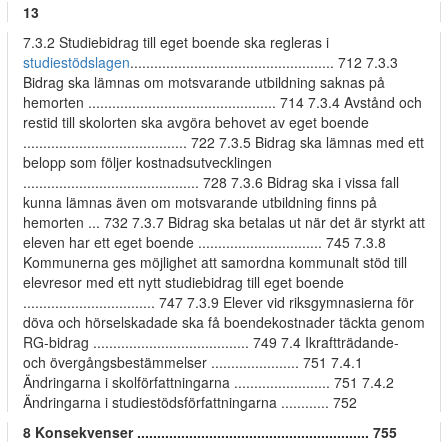
13
7.3.2 Studiebidrag till eget boende ska regleras i
studiestödslagen
................................................... 712 7.3.3
Bidrag ska lämnas om motsvarande utbildning saknas på
hemorten ............................................... 714 7.3.4 Avstånd och
restid till skolorten ska avgöra behovet av eget boende
......................................... 722 7.3.5 Bidrag ska lämnas med ett
belopp som följer kostnadsutvecklingen
............................................ 728 7.3.6 Bidrag ska i vissa fall
kunna lämnas även om motsvarande utbildning finns på
hemorten ... 732 7.3.7 Bidrag ska betalas ut när det är styrkt att
eleven har ett eget boende ............................... 745 7.3.8
Kommunerna ges möjlighet att samordna kommunalt stöd till
elevresor med ett nytt studiebidrag till eget boende
................................. 747 7.3.9 Elever vid riksgymnasierna för
döva och hörselskadade ska få boendekostnader täckta genom
RG-bidrag ....................................... 749 7.4 Ikraftträdande-
och övergångsbestämmelser ...................... 751 7.4.1
Ändringarna i skolförfattningarna ........................ 751 7.4.2
Ändringarna i studiestödsförfattningarna ............ 752
8 Konsekvenser .......................................................... 755