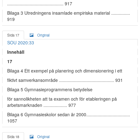
............................................. 917
Bilaga 3 Utredningens insamlade empiriska material ...............
919
Sida 17
Original
SOU 2020:33
Innehåll
17
Bilaga 4 Ett exempel på planering och dimensionering i ett
fiktivt samverkansområde ............................................ 931
Bilaga 5 Gymnasieprogrammens betydelse
för sannolikheten att ta examen och för etableringen på
arbetsmarknaden ................... 977
Bilaga 6 Gymnasieskolor sedan år 2000...................................
1057
Sida 18
Original