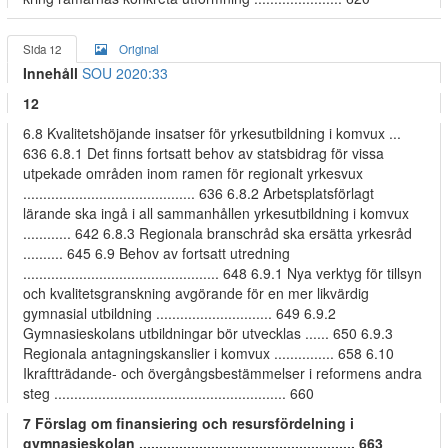
Sida 12
Original
Innehåll
SOU 2020:33
12
6.8 Kvalitetshöjande insatser för yrkesutbildning i komvux ...
636 6.8.1 Det finns fortsatt behov av statsbidrag för vissa
utpekade områden inom ramen för regionalt yrkesvux
........................................... 636 6.8.2 Arbetsplatsförlagt
lärande ska ingå i all sammanhållen yrkesutbildning i komvux
............ 642 6.8.3 Regionala branschråd ska ersätta yrkesråd
.......... 645 6.9 Behov av fortsatt utredning
................................................. 648 6.9.1 Nya verktyg för tillsyn
och kvalitetsgranskning avgörande för en mer likvärdig
gymnasial utbildning ............................. 649 6.9.2
Gymnasieskolans utbildningar bör utvecklas ...... 650 6.9.3
Regionala antagningskanslier i komvux ............... 658 6.10
Ikraftträdande- och övergångsbestämmelser i reformens andra
steg .......................................................... 660
7 Förslag om finansiering och resursfördelning i
gymnasieskolan ...................................................... 663