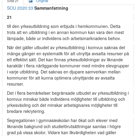
Sida 21
Original
SOU 2020:33
Sammanfattning
21
till den yrkesutbildning som erbjuds i hemkommunen. Detta
trots att en utbildning i en annan kommun kan vara den mest
lämpade, både ur individens och arbetsmarknadens behov.
När det gäller utbudet av yrkesutbildning i komvux saknas det
många gånger en systematik för att utnyttja avsatta resurser på
ett effektivt sätt. Det kan finnas yrkesutbildningar av liknande
karaktär i flera närliggande kommuner med mindre elevgrupper
i varje utbildning. Det saknas en djupare samverkan mellan
kommuner för att kunna optimera utnyttjande av avsatta
resurser.
Det i flera bemärkelser begränsade utbudet av yrkesutbildning i
komvux minskar både individens möjligheter till utbildning och
yrkesväxling och det minskar arbetsgivares möjligheter till
bredare rekrytering.
Segregationen i gymnasieskolan har ökat och elever med
liknande bakgrund och studieförutsättningar samlas i högre
grad på vissa skolor. Vidare kan likvärdigheten vad gäller