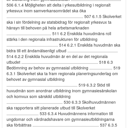
506 6.1.4 Möjligheten att delta i yrkesutbildning i regionalt
yrkesvux inom samverkansområdet ska öka
................................................................... 507 6.1.5 Skolverket
ska i sin fördelning av statsbidrag för regionalt yrkesvux ta
hänsyn till behoven på hela arbetsmarknaden
....................................... 511 6.2 Enskilda huvudmäns roll
stärks i den regionala infrastrukturen för utbildning
............................................. 514 6.2.1 Enskilda huvudmän ska
bidra till ett ändamålsenligt utbud ............................................
514 6.2.2 Enskilda huvudmän är en del av det regionala
utbudet ................................................................... 518 6.3
Bedömning av behov av gymnasial utbildning .................... 519
6.3.1 Skolverket ska ta fram regionala planeringsunderlag om
behovet av gymnasial utbildning
.............................................................. 519 6.3.2 Stöd till
huvudmän som anordnar utbildning inom gymnasiesärskolan
och komvux som särskild utbildning
................................................. 530 6.3.3 Skolhuvudmännen
ska rapportera sitt planerade utbud till Skolverket
............................ 533 6.3.4 Huvudmännens information till
ungdomar och vårdnadshavare om gymnasieutbildningarna
ska förbättras .......................................................... 537 6.3.5