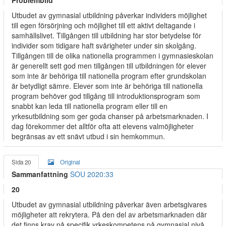
Problembild
Utbudet av gymnasial utbildning påverkar individers möjlighet
till egen försörjning och möjlighet till ett aktivt deltagande i
samhällslivet. Tillgången till utbildning har stor betydelse för
individer som tidigare haft svårigheter under sin skolgång.
Tillgången till de olika nationella programmen i gymnasieskolan
är generellt sett god men tillgången till utbildningen för elever
som inte är behöriga till nationella program efter grundskolan
är betydligt sämre. Elever som inte är behöriga till nationella
program behöver god tillgång till introduktionsprogram som
snabbt kan leda till nationella program eller till en
yrkesutbildning som ger goda chanser på arbetsmarknaden. I
dag förekommer det alltför ofta att elevens valmöjligheter
begränsas av ett snävt utbud i sin hemkommun.
Sida 20
Original
Sammanfattning
SOU 2020:33
20
Utbudet av gymnasial utbildning påverkar även arbetsgivares
möjligheter att rekrytera. På den del av arbetsmarknaden där
det finns krav på specifik yrkeskompetens på gymnasial nivå,