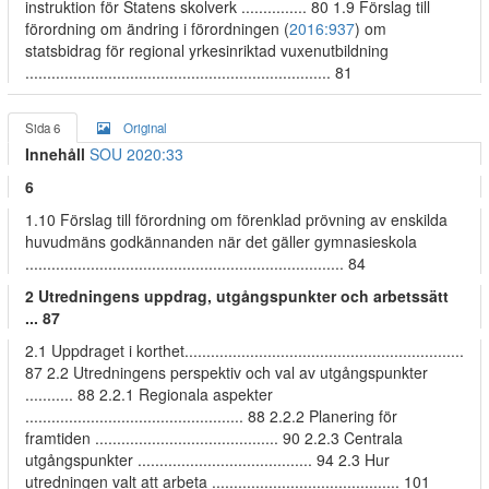
instruktion för Statens skolverk ............... 80 1.9 Förslag till
förordning om ändring i förordningen (
2016:937
) om
statsbidrag för regional yrkesinriktad vuxenutbildning
...................................................................... 81
Sida 6
Original
Innehåll
SOU 2020:33
6
1.10 Förslag till förordning om förenklad prövning av enskilda
huvudmäns godkännanden när det gäller gymnasieskola
......................................................................... 84
2 Utredningens uppdrag, utgångspunkter och arbetssätt
... 87
2.1 Uppdraget i korthet................................................................
87 2.2 Utredningens perspektiv och val av utgångspunkter
........... 88 2.2.1 Regionala aspekter
.................................................. 88 2.2.2 Planering för
framtiden .......................................... 90 2.2.3 Centrala
utgångspunkter ........................................ 94 2.3 Hur
utredningen valt att arbeta ........................................... 101