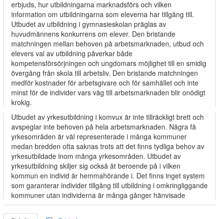
erbjuds, hur utbildningarna marknadsförs och vilken
information om utbildningarna som eleverna har tillgång till.
Utbudet av utbildning i gymnasieskolan präglas av
huvudmännens konkurrens om elever. Den bristande
matchningen mellan behoven på arbetsmarknaden, utbud och
elevers val av utbildning påverkar både
kompetensförsörjningen och ungdomars möjlighet till en smidig
övergång från skola till arbetsliv. Den bristande matchningen
medför kostnader för arbetsgivare och för samhället och inte
minst för de individer vars väg till arbetsmarknaden blir onödigt
krokig.
Utbudet av yrkesutbildning i komvux är inte tillräckligt brett och
avspeglar inte behoven på hela arbetsmarknaden. Några få
yrkesområden är väl representerade i många kommuner
medan bredden ofta saknas trots att det finns tydliga behov av
yrkesutbildade inom många yrkesområden. Utbudet av
yrkesutbildning skiljer sig också åt beroende på i vilken
kommun en individ är hemmahörande i. Det finns inget system
som garanterar individer tillgång till utbildning i omkringliggande
kommuner utan individerna är många gånger hänvisade