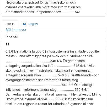
Regionala branschråd för gymnasieskolan och
gymnasiesärskolan ska bidra med information om
arbetsmarknadens kompetensbehov.............. 541
Sida 11
Original
SOU 2020:33
Innehåll
11
6.3.6 Det nationella uppföljningssystemets insamlade uppgifter
måste kunna offentliggöras på skol- och huvudmannanivå
.............................................. 545 6.4 En gemensam
antagningsorganisation ska införas .............. 546 6.4.1 Alla
skolhuvudmän i gymnasieskolan ska ingå i en gemensam
antagningsorganisation ................ 546 6.5 Ikraftträdande- och
övergångsbestämmelser i reformens första steg
.......................................................... 549 6.6 Ökat statligt
inflytande – reformens andra steg ................. 550 6.6.1
Samverkansavtal ska omfatta all sammanhållen yrkesutbildning
i komvux på gymnasial nivå ....... 552 6.6.2 Skolverket ska
besluta om regionala ramar för utbudet på gymnasial nivå