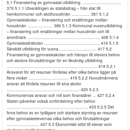
5.1 Finansiering av gymnasial utbildning ..................................
379 5.1.1 Utvecklingen av statsbidrag – från stat till
hemkommuner och skolhuvudmän ................ 381 5.1.2
Gymnasieskolan – finansiering och ersättningar mellan
huvudmän ...................... 386 5.1.3 Kommunal vuxenutbildning
– finansiering och ersättningar mellan huvudmän och till
anordnare ............................................................... 408 5.1.4
Gymnasiesärskolan ................................................ 416 5.1.5
Särskild utbildning för vuxna ................................ 417 5.2
Finansiering av gymnasieskolan och hänsyn till elevers behov
och skolors förutsättningar för en likvärdig utbildning
.............................................................................. 419 5.2.1
Ansvaret för att resurser fördelas efter olika behov ligger på
flera nivåer ................................... 419 5.2.2 Huvudmännens
ansvar att fördela resurser till sina skolor
............................................................... 420 5.2.3
Kommunernas ansvar och roll som finansiärer ... 427 5.2.4
Staten påverkar också omfördelning efter behov
...................................................................... 433 5.2.5 Det
finns behov av en tydligare och starkare styrning av resurser
efter gymnasieelevernas olika behov och förutsättningar
............................ 437 5.3 Ekonomiskt stöd till elever som