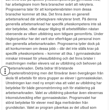
har arbetsgivare inom flera branscher svårt att rekrytera.
Prognoserna talar för att kompetensbristen inom dessa
branscher kommer att öka. Det finns även en generell
arbetsmarknad där arbetsgivare rekryterar brett. På denna
generella arbetsmarknad har specifik yrkeskompetens inte så
stor betydelse, vilket skapar tillgång till arbetstillfällen nästan
oberoende av vilken utbildning som tidigare genomförts. Under
högkonjunktur har det varit stor efterfrågan på personal inom
den generella arbetsmarknaden. Prognoserna tyder dock på
att konkurrensen om dessa jobb – där det inte ställs krav på
specifik yrkeskompetens – kommer att öka. I gymnasieskolan
minskar intresset för yrkesutbildning och det finns brister i
matchningen mellan elevers val av utbildning och behoven på
arbetsmarknaden. Detta bidrar till bristande
kompetensförsörjning men det försvårar även övergången från
skola till arbetsliv för stora grupper av elever i gymnasieskolan.
Utredningen kan med ny empiri visa att valet av utbildning har
betydelse för både genomströmning och för etablering på
arbetsmarknaden. Valet av utbildning påverkar även elevernas
inkomstutveckling efter gymnasieskolan. Programvalet har
störst betydelse för elever med låga meritvärden från
grundskolan. Valet av program påverkas av det utbud som