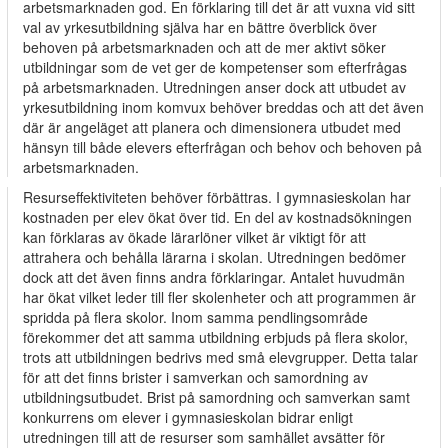
arbetsmarknaden god. En förklaring till det är att vuxna vid sitt
val av yrkesutbildning själva har en bättre överblick över
behoven på arbetsmarknaden och att de mer aktivt söker
utbildningar som de vet ger de kompetenser som efterfrågas
på arbetsmarknaden. Utredningen anser dock att utbudet av
yrkesutbildning inom komvux behöver breddas och att det även
där är angeläget att planera och dimensionera utbudet med
hänsyn till både elevers efterfrågan och behov och behoven på
arbetsmarknaden.
Resurseffektiviteten behöver förbättras. I gymnasieskolan har
kostnaden per elev ökat över tid. En del av kostnadsökningen
kan förklaras av ökade lärarlöner vilket är viktigt för att
attrahera och behålla lärarna i skolan. Utredningen bedömer
dock att det även finns andra förklaringar. Antalet huvudmän
har ökat vilket leder till fler skolenheter och att programmen är
spridda på flera skolor. Inom samma pendlingsområde
förekommer det att samma utbildning erbjuds på flera skolor,
trots att utbildningen bedrivs med små elevgrupper. Detta talar
för att det finns brister i samverkan och samordning av
utbildningsutbudet. Brist på samordning och samverkan samt
konkurrens om elever i gymnasieskolan bidrar enligt
utredningen till att de resurser som samhället avsätter för