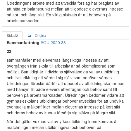
Utredningens arbete med att utveckla förslag har präglats av
att hitta en balanspunkt mellan att tillgodose elevernas intresse
på kort och lång sikt. En viktig slutsats är att behoven på
arbetsmarknaden
Sida 22
Original
Sammanfattning
SOU 2020:33
22
sammanfaller med elevernas långsiktiga intresse av att
övergången från skola till arbetsliv är så okomplicerad som
möjligt. Samtidigt är individens självständiga val av utbildning
och livsinriktning ett värde i sig själv som behöver värnas.
Utredningen föreslår därför att utbudet av utbildning ska formas
med hänsyn till både elevers efterfrågan och behov samt till
behoven på arbetsmarknaden. Utredningen bedömer vidare att
gymnasieskolans utbildningar behöver utvecklas för att undvika
eventuella målkonflikter mellan elevernas intresse på kort sikt
och deras behov av kunna försörja sig själva på längre sikt.
När det gäller vuxnas val av yrkesutbildning inom komvux är
matchningen mellan utbildningsval och behoven på