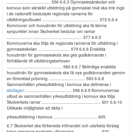
..................................... 556 6.6.3 Gymnasiesärskolan och
komvux som särskild utbildning på gymnasial nivå ska inte ingå
i de nationellt beslutade regionala ramarna för
utbildningsutbudet ................................................ 572 6.6.4
Kommuner och huvudmän för utbildning ska få lämna
synpunkter innan Skolverket beslutar om ramar
................................................................ 577 6.6.5
Kommunerna ska följa de regionala ramarna för utbildning i
gymnasieskolan ........................... 579 6.6.6 Enskilda
huvudmän för gymnasieskola ska ges godkännande i
förhållande till utbildningsbehoven
............................................... 580 6.6.7 Befintliga enskilda
huvudmän för gymnasieskola ska få nya godkännanden genom
en förenklad prövning ............................... 593 6.6.8
Sammanhållen yrkesutbildning i komvux ska definieras i
skollagen
....................................... 596 6.6.9 Kommunernas
utbud av sammanhållen yrkesutbildning i komvux ska följa
Skolverkets ramar .................................................. 601 6.6.10
Utökade möjligheter att delta i
yrkesutbildning i komvux ..................................... 605
6.7 Skolverket ska förbereda införandet och utarbeta förslag
kring ramarnas konkreta utformning ...................... 620