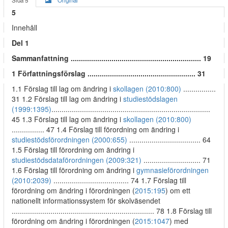
Sida 5
Original
5
Innehåll
Del 1
Sammanfattning ................................................................ 19
1 Författningsförslag ..................................................... 31
1.1 Förslag till lag om ändring i
skollagen (2010:800)
................
31 1.2 Förslag till lag om ändring i
studiestödslagen
(1999:1395)
..............................................................................
45 1.3 Förslag till lag om ändring i
skollagen (2010:800)
................ 47 1.4 Förslag till förordning om ändring i
studiestödsförordningen (2000:655)
................................... 64
1.5 Förslag till förordning om ändring i
studiestödsdataförordningen (2009:321)
............................ 71
1.6 Förslag till förordning om ändring i
gymnasieförordningen
(2010:2039)
..................................... 74 1.7 Förslag till
förordning om ändring i förordningen (
2015:195
) om ett
nationellt informationssystem för skolväsendet
...................................................................... 78 1.8 Förslag till
förordning om ändring i förordningen (
2015:1047
) med