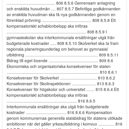
.......................................... 806 8.5.6 Gemensam antagning
och enskilda huvudmän .... 807 8.5.7 Befintliga godkännanden
av enskilda huvudman ska få nya godkännanden genom en
förenklad prövning ........................................... 808 8.5.8 Ett
kompensatoriskt schablonbelopp ska införas
..................................................................... 808 8.5.9 I
gymnasieskolan ska interkommunala ersättningar utgå från
budgeterade kostnader ..... 808 8.5.10 Skolverket ska ta fram
regionala planeringsunderlag om behovet av gymnasial
utbildning ............................................................... 809 8.5.11
Bidrag till eget boende ........................................... 809 8.6
Ekonomiska och organisatoriska konsekvenser för staten
................................................................................ 810 8.6.1
Konsekvenser för Skolverket ................................ 810 8.6.2
Konsekvenser för Skolinspektionen ..................... 813 8.6.3
Konsekvenser för högskolor och universitet ....... 815 8.6.4 Ett
kompensatoriskt schablonbelopp ska införas
............................................................. 816 8.6.5
Interkommunala ersättningar ska utgå från budgeterade
kostnader ................................... 816 8.6.6 Kompensation
genom kommunernas generella statsbidrag för statens utökade
ambitioner när det gäller yrkesutbildning i komvux .............. 816