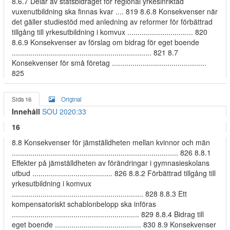
8.6.7 Delar av statsbidraget för regional yrkesinriktad
vuxenutbildning ska finnas kvar .... 819 8.6.8 Konsekvenser när
det gäller studiestöd med anledning av reformer för förbättrad
tillgång till yrkesutbildning i komvux ................................ 820
8.6.9 Konsekvenser av förslag om bidrag för eget boende
.................................................................... 821 8.7
Konsekvenser för små företag ..............................................
825
Sida 16
Original
Innehåll
SOU 2020:33
16
8.8 Konsekvenser för jämställdheten mellan kvinnor och män
................................................................................. 826 8.8.1
Effekter på jämställdheten av förändringar i gymnasieskolans
utbud ....................................... 826 8.8.2 Förbättrad tillgång till
yrkesutbildning i komvux
................................................................ 828 8.8.3 Ett
kompensatoriskt schablonbelopp ska införas
.............................................................. 829 8.8.4 Bidrag till
eget boende .......................................... 830 8.9 Konsekvenser