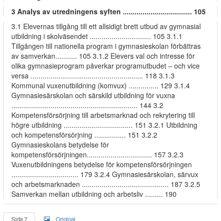
3 Analys av utredningens syften ................................... 105
3.1 Elevernas tillgång till ett allsidigt brett utbud av gymnasial
utbildning i skolväsendet ............................... 105 3.1.1
Tillgången till nationella program i gymnasieskolan förbättras
av samverkan........... 105 3.1.2 Elevers val och intresse för
olika gymnasieprogram påverkar programutbudet – och vice
versa ......................................................... 118 3.1.3
Kommunal vuxenutbildning (komvux) ............... 129 3.1.4
Gymnasiesärskolan och särskild utbildning för vuxna
................................................................ 144 3.2
Kompetensförsörjning till arbetsmarknad och rekrytering till
högre utbildning ................................... 151 3.2.1 Utbildning
och kompetensförsörjning ................ 151 3.2.2
Gymnasieskolans betydelse för
kompetensförsörjningen................................. 157 3.2.3
Vuxenutbildningens betydelse för kompetensförsörjningen
.................................. 179 3.2.4 Gymnasiesärskolan, särvux
och arbetsmarknaden ............................................ 187 3.2.5
Samverkan mellan utbildning och arbetsliv ......... 190
Sida 7
Original