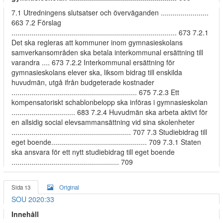
7.1 Utredningens slutsatser och överväganden ........................
663 7.2 Förslag
................................................................................... 673 7.2.1
Det ska regleras att kommuner inom gymnasieskolans
samverkansområden ska betala interkommunal ersättning till
varandra .... 673 7.2.2 Interkommunal ersättning för
gymnasieskolans elever ska, liksom bidrag till enskilda
huvudmän, utgå ifrån budgeterade kostnader
............................................................... 675 7.2.3 Ett
kompensatoriskt schablonbelopp ska införas i gymnasieskolan
................................ 683 7.2.4 Huvudmän ska arbeta aktivt för
en allsidig social elevsammansättning vid sina skolenheter
............................................................ 707 7.3 Studiebidrag till
eget boende................................................ 709 7.3.1 Staten
ska ansvara för ett nytt studiebidrag till eget boende
...................................................... 709
Sida 13
Original
SOU 2020:33
Innehåll