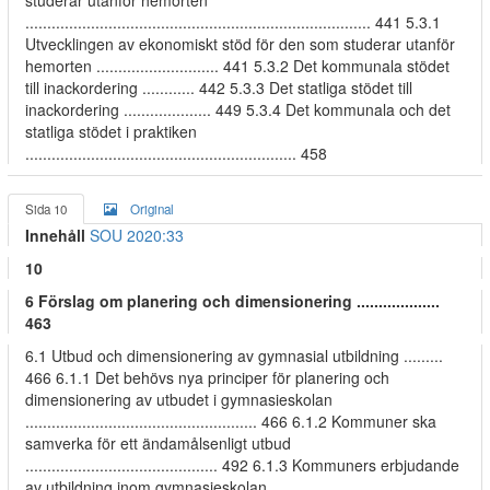
studerar utanför hemorten
............................................................................... 441 5.3.1
Utvecklingen av ekonomiskt stöd för den som studerar utanför
hemorten ............................ 441 5.3.2 Det kommunala stödet
till inackordering ............ 442 5.3.3 Det statliga stödet till
inackordering .................... 449 5.3.4 Det kommunala och det
statliga stödet i praktiken
.............................................................. 458
Sida 10
Original
Innehåll
SOU 2020:33
10
6 Förslag om planering och dimensionering ...................
463
6.1 Utbud och dimensionering av gymnasial utbildning .........
466 6.1.1 Det behövs nya principer för planering och
dimensionering av utbudet i gymnasieskolan
..................................................... 466 6.1.2 Kommuner ska
samverka för ett ändamålsenligt utbud
............................................ 492 6.1.3 Kommuners erbjudande
av utbildning inom gymnasieskolan ............................................