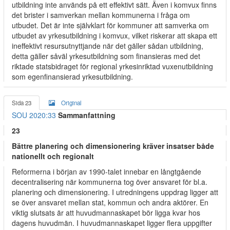
utbildning inte används på ett effektivt sätt. Även i komvux finns
det brister i samverkan mellan kommunerna i fråga om
utbudet. Det är inte självklart för kommuner att samverka om
utbudet av yrkesutbildning i komvux, vilket riskerar att skapa ett
ineffektivt resursutnyttjande när det gäller sådan utbildning,
detta gäller såväl yrkesutbildning som finansieras med det
riktade statsbidraget för regional yrkesinriktad vuxenutbildning
som egenfinansierad yrkesutbildning.
Sida 23
Original
SOU 2020:33
Sammanfattning
23
Bättre planering och dimensionering kräver insatser både
nationellt och regionalt
Reformerna i början av 1990-talet innebar en långtgående
decentralisering när kommunerna tog över ansvaret för bl.a.
planering och dimensionering. I utredningens uppdrag ligger att
se över ansvaret mellan stat, kommun och andra aktörer. En
viktig slutsats är att huvudmannaskapet bör ligga kvar hos
dagens huvudmän. I huvudmannaskapet ligger flera uppgifter