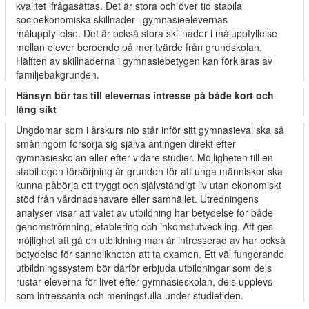
kvalitet ifrågasättas. Det är stora och över tid stabila
socioekonomiska skillnader i gymnasieelevernas
måluppfyllelse. Det är också stora skillnader i måluppfyllelse
mellan elever beroende på meritvärde från grundskolan.
Hälften av skillnaderna i gymnasiebetygen kan förklaras av
familjebakgrunden.
Hänsyn bör tas till elevernas intresse på både kort och
lång sikt
Ungdomar som i årskurs nio står inför sitt gymnasieval ska så
småningom försörja sig själva antingen direkt efter
gymnasieskolan eller efter vidare studier. Möjligheten till en
stabil egen försörjning är grunden för att unga människor ska
kunna påbörja ett tryggt och självständigt liv utan ekonomiskt
stöd från vårdnadshavare eller samhället. Utredningens
analyser visar att valet av utbildning har betydelse för både
genomströmning, etablering och inkomstutveckling. Att ges
möjlighet att gå en utbildning man är intresserad av har också
betydelse för sannolikheten att ta examen. Ett väl fungerande
utbildningssystem bör därför erbjuda utbildningar som dels
rustar eleverna för livet efter gymnasieskolan, dels upplevs
som intressanta och meningsfulla under studietiden.