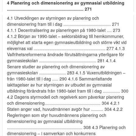
4 Planering och dimensionering av gymnasial utbildning
............................................................... 271
4.1 Utvecklingen av styrningen av planering och
dimensionering fram till i dag ....................................... 271
4.1.1 Decentralisering av planeringen på 1980-talet .... 273
4.1.2 Början av 1990-talet – sektorsbidrag till hemkommuner,
möjlighet att starta egen gymnasieutbildning och större vikt vid
elevernas val ........................................................... 277 4.1.3
Valfrihetsreformerna ändrade förutsättningarna ytterligare för
gymnasieskolan ............................................... 281 4.1.4
Senare studier av planering och dimensionering av
gymnasieskolan ...................... 283 4.1.5 Vuxenutbildningen –
från 1980-talet till i dag ..... 290 4.1.6 Sammanfattande
iakttagelser av hur styrningen av utbudet av gymnasial
utbildning förändrats från 1980-talet fram till i dag .............. 300
4.2 Dagens styrmodell och regelverk som påverkar planering
och dimensionering.............................................. 304 4.2.1
Staten anger vad, huvudmännen avgör hur .......... 304 4.2.2
Regleringen som styr huvudmännens planering och
dimensionering av gymnasial utbildning
.............................................................. 308 4.3 Planering och
dimensionering – i samverkan och konkurrens