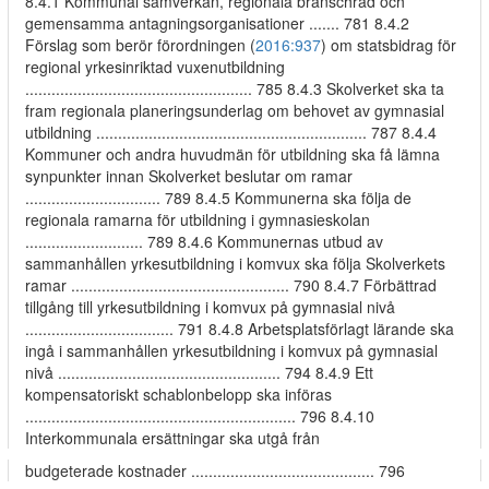
8.4.1 Kommunal samverkan, regionala branschråd och
gemensamma antagningsorganisationer ....... 781 8.4.2
Förslag som berör förordningen (
2016:937
) om statsbidrag för
regional yrkesinriktad vuxenutbildning
.................................................... 785 8.4.3 Skolverket ska ta
fram regionala planeringsunderlag om behovet av gymnasial
utbildning .............................................................. 787 8.4.4
Kommuner och andra huvudmän för utbildning ska få lämna
synpunkter innan Skolverket beslutar om ramar
............................... 789 8.4.5 Kommunerna ska följa de
regionala ramarna för utbildning i gymnasieskolan
........................... 789 8.4.6 Kommunernas utbud av
sammanhållen yrkesutbildning i komvux ska följa Skolverkets
ramar .................................................. 790 8.4.7 Förbättrad
tillgång till yrkesutbildning i komvux på gymnasial nivå
.................................. 791 8.4.8 Arbetsplatsförlagt lärande ska
ingå i sammanhållen yrkesutbildning i komvux på gymnasial
nivå ................................................... 794 8.4.9 Ett
kompensatoriskt schablonbelopp ska införas
.............................................................. 796 8.4.10
Interkommunala ersättningar ska utgå från
budgeterade kostnader .......................................... 796