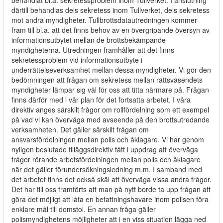
behandlat bl.a. sekretessproblem inom Tullverket. I anslutning
därtill behandlas dels sekretess inom Tullverket, dels sekretess
mot andra myndigheter. Tullbrottsdatautredningen kommer
fram till bl.a. att det finns behov av en övergripande översyn av
informationsutbytet mellan de brottsbekämpande
myndigheterna. Utredningen framhåller att det finns
sekretessproblem vid informationsutbyte i
underrättelseverksamhet mellan dessa myndigheter. Vi gör den
bedömningen att frågan om sekretess mellan rättsväsendets
myndigheter lämpar sig väl för oss att titta närmare på. Frågan
finns därför med i vår plan för det fortsatta arbetet. I våra
direktiv anges särskilt frågor om rollfördelning som ett exempel
på vad vi kan överväga med avseende på den brottsutredande
verksamheten. Det gäller särskilt frågan om
ansvarsfördelningen mellan polis och åklagare. Vi har genom
nyligen beslutade tilläggsdirektiv fått i uppdrag att överväga
frågor rörande arbetsfördelningen mellan polis och åklagare
när det gäller förundersökningsledning m.m. I samband med
det arbetet finns det också skäl att överväga vissa andra frågor.
Det har till oss framförts att man på nytt borde ta upp frågan att
göra det möjligt att låta en befattningshavare inom polisen föra
enklare mål till domstol. En annan fråga gäller
polismyndighetens möjligheter att i en viss situation lägga ned