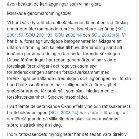
även beaktat de kartläggningar som vi har gjort.
Minskade genomströmningstider
Vi har i våra fyra första delbetänkanden lämnat en rad förslag
under den återkommande rubriken Snabbare lagföring (
SOU
2001:59
,
SOU 2001:93
,
SOU 2002:44
och
SOU 2002:45
). Vi
har bl.a. föreslagit utvidgade befogenheter för åklagare att
utfärda stämning och kallelse till huvudförhandling samt att
inhämta personutredning redan under förundersökningen.
Dessa förändringar har redan genomförts. Vi har vidare
föreslagit förenklingar i det regelverk som styr
förundersökningen samt en försöksverksamhet med
förenklingar beträffande utredningen och lagföringen av i första
hand butikssnatterier. Vi har slutligen också föreslagit ett
snabbförfarande för brottmål, som skall inledas med en
försöksverksamhet i Stockholmsområdet.
I vårt femte delbetänkande Ökad effektivitet och rättssäkerhet i
brottsbekämpningen (
SOU 2003:74
) har vi därtill föreslagit att
strafföreläggande på villkorlig dom skall kunna användas i
större utsträckning än i dag.
Inom rättsväsendets myndigheter har det sedan våra direktiv