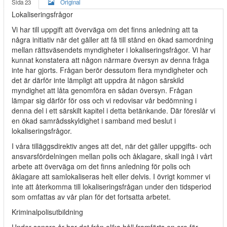
Sida 23
Original
Lokaliseringsfrågor
Vi har till uppgift att överväga om det finns anledning att ta
några initiativ när det gäller att få till stånd en ökad samordning
mellan rättsväsendets myndigheter i lokaliseringsfrågor. Vi har
kunnat konstatera att någon närmare översyn av denna fråga
inte har gjorts. Frågan berör dessutom flera myndigheter och
det är därför inte lämpligt att uppdra åt någon särskild
myndighet att låta genomföra en sådan översyn. Frågan
lämpar sig därför för oss och vi redovisar vår bedömning i
denna del i ett särskilt kapitel i detta betänkande. Där föreslår vi
en ökad samrådsskyldighet i samband med beslut i
lokaliseringsfrågor.
I våra tilläggsdirektiv anges att det, när det gäller uppgifts- och
ansvarsfördelningen mellan polis och åklagare, skall ingå i vårt
arbete att överväga om det finns anledning för polis och
åklagare att samlokaliseras helt eller delvis. I övrigt kommer vi
inte att återkomma till lokaliseringsfrågan under den tidsperiod
som omfattas av vår plan för det fortsatta arbetet.
Kriminalpolisutbildning