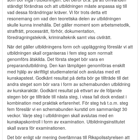
ständigt förändras och att utbildningen måste anpassa sig till
vad dessa förändringar kräver. Vi för trots detta ett
resonemang om vad den teoretiska delen av utbildningen
skulle kunna innehålla. Det gäller moment som arbetsmetodik,
straffrätt, processrätt, förhör, dokumentation,
föredragningsteknik, kriminalteknik samt viss civilrätt.
När det gäller utbildningens form och uppläggning föreslår vi att
utbildningen skall organiseras i fem steg som normalt
genomförs åtskilda. Det första steget bör vara en
preparandutbildning. Den kan lämpligen genomföras enskilt
med hjälp av skriftligt studiematerial och avslutas med ett
kunskapstest. Godkänt resultat på detta bör ge tillträde till det
andra steget som bör vara i form av schemabunden utbildning
av kurskaraktär. Godkänt resultat på ettvart av de följande
stegen bör ge tillträde till nästa steg, i vissa fall dock endast i
kombination med praktisk erfarenhet. För steg två t.o.m. steg
fem föreslår vi en schemabunden kurstid om sammanlagt 30
veckor. Varje steg i utbildningen skall avslutas med en
kunskapskontroll i form av examination. Utbildningsinstitutet
skall svara för examinationen.
Det bör enligt vår mening överlämnas till Rikspolisstyrelsen att