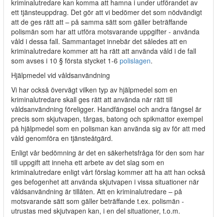
kriminalutredare kan komma att hamna i under utförandet av
ett tjänsteuppdrag. Det gör att vi bedömer det som nödvändigt
att de ges rätt att – på samma sätt som gäller beträffande
polismän som har att utföra motsvarande uppgifter - använda
våld i dessa fall. Sammantaget innebär det således att en
kriminalutredare kommer att ha rätt att använda våld i de fall
som avses i 10 § första stycket 1-6
polislagen
.
Hjälpmedel vid våldsanvändning
Vi har också övervägt vilken typ av hjälpmedel som en
kriminalutredare skall ges rätt att använda när rätt till
våldsanvändning föreligger. Handfängsel och andra fängsel är
precis som skjutvapen, tårgas, batong och spikmattor exempel
på hjälpmedel som en polisman kan använda sig av för att med
våld genomföra en tjänsteåtgärd.
Enligt vår bedömning är det en säkerhetsfråga för den som har
till uppgift att inneha ett arbete av det slag som en
kriminalutredare enligt vårt förslag kommer att ha att han också
ges befogenhet att använda skjutvapen i vissa situationer när
våldsanvändning är tillåten. Att en kriminalutredare – på
motsvarande sätt som gäller beträffande t.ex. polismän -
utrustas med skjutvapen kan, i en del situationer, t.o.m.