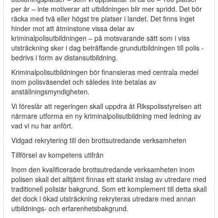
per år – inte motiverar att utbildningen blir mer spridd. Det bör
räcka med två eller högst tre platser i landet. Det finns inget
hinder mot att åtminstone vissa delar av
kriminalpolisutbildningen – på motsvarande sätt som i viss
utsträckning sker i dag beträffande grundutbildningen till polis -
bedrivs i form av distansutbildning.
Kriminalpolisutbildningen bör finansieras med centrala medel
inom polisväsendet och således inte betalas av
anställningsmyndigheten.
Vi föreslår att regeringen skall uppdra åt Rikspolisstyrelsen att
närmare utforma en ny kriminalpolisutbildning med ledning av
vad vi nu har anfört.
Vidgad rekrytering till den brottsutredande verksamheten
Tillförsel av kompetens utifrån
Inom den kvalificerade brottsutredande verksamheten inom
polisen skall det alltjämt finnas ett starkt inslag av utredare med
traditionell polisiär bakgrund. Som ett komplement till detta skall
det dock i ökad utsträckning rekryteras utredare med annan
utbildnings- och erfarenhetsbakgrund.