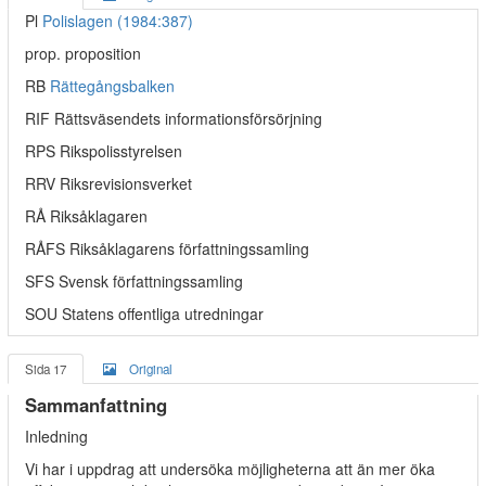
Pl
Polislagen (1984:387)
prop. proposition
RB
Rättegångsbalken
RIF Rättsväsendets informationsförsörjning
RPS Rikspolisstyrelsen
RRV Riksrevisionsverket
RÅ Riksåklagaren
RÅFS Riksåklagarens författningssamling
SFS Svensk författningssamling
SOU Statens offentliga utredningar
Sida 17
Original
Sammanfattning
Inledning
Vi har i uppdrag att undersöka möjligheterna att än mer öka