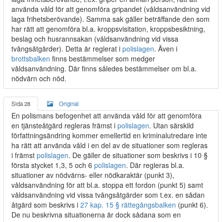
använda våld för att genomföra gripandet (våldsanvändning vid
laga frihetsberövande). Samma sak gäller beträffande den som
har rätt att genomföra bl.a. kroppsvisitation, kroppsbesiktning,
beslag och husrannsakan (våldsanvändning vid vissa
tvångsåtgärder). Detta är reglerat i
polislagen
. Även i
brottsbalken
finns bestämmelser som medger
våldsanvändning. Där finns således bestämmelser om bl.a.
nödvärn och nöd.
Sida 28
Original
En polismans befogenhet att använda våld för att genomföra
en tjänsteåtgärd regleras främst i
polislagen
. Utan särskild
författningsändring kommer emellertid en kriminalutredare inte
ha rätt att använda våld i en del av de situationer som regleras
i främst
polislagen
. De gäller de situationer som beskrivs i 10 §
första stycket 1,3, 5 och 6
polislagen
. Där regleras bl.a.
situationer av nödvärns- eller nödkaraktär (punkt 3),
våldsanvändning för att bl.a. stoppa ett fordon (punkt 5) samt
våldsanvändning vid vissa tvångsåtgärder som t.ex. en sådan
åtgärd som beskrivs i
27 kap. 15 § rättegångsbalken
(punkt 6).
De nu beskrivna situationerna är dock sådana som en