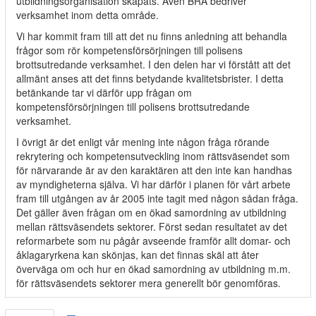
utbildningsorganisation skapats. Även BRÅ bedriver
verksamhet inom detta område.
Vi har kommit fram till att det nu finns anledning att behandla
frågor som rör kompetensförsörjningen till polisens
brottsutredande verksamhet. I den delen har vi förstått att det
allmänt anses att det finns betydande kvalitetsbrister. I detta
betänkande tar vi därför upp frågan om
kompetensförsörjningen till polisens brottsutredande
verksamhet.
I övrigt är det enligt vår mening inte någon fråga rörande
rekrytering och kompetensutveckling inom rättsväsendet som
för närvarande är av den karaktären att den inte kan handhas
av myndigheterna själva. Vi har därför i planen för vårt arbete
fram till utgången av år 2005 inte tagit med någon sådan fråga.
Det gäller även frågan om en ökad samordning av utbildning
mellan rättsväsendets sektorer. Först sedan resultatet av det
reformarbete som nu pågår avseende framför allt domar- och
åklagaryrkena kan skönjas, kan det finnas skäl att åter
överväga om och hur en ökad samordning av utbildning m.m.
för rättsväsendets sektorer mera generellt bör genomföras.