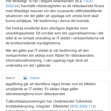
inte tillräckligt. Vi har i tidigare betänkanden (bl.a. i
SOU
2002:44
) framhållit nödvändigheten av att rättsväsendet förses
med tillräckliga resurser om den nuvarande otillfredsställande
situationen när det gäller att uppdaga och utreda brott skall
kunna avhjälpas. Vår bedömning i denna del kvarstår.
Det fordras emellertid även ytterligare åtgärder inom
utvecklingsarbetet. Ett område som bör uppmärksammas i det
fallet är en fortsatt utveckling av IT-stödet i verksamheterna vid
de brottsutredande myndigheterna.
När det gäller just IT-stödet är vår bedömning att den
verksamheten bör skötas inom Rådet för rättsväsendets
informationsförsörjning. I vårt uppdrag ingår dock att
undersöka om det i gällande
Sida 21
Original
lagstiftning går att identifiera något hinder mot ett effektivt
utnyttjande av IT-stödet. En sådan fråga gäller
sekretessreglerna inom rättsväsendet.
Tullbrottsdatautredningen har i betänkandet Tullverkets
brottsbekämpning. Integritet - Effektivitet (
SOU 2002:113
)