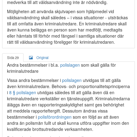
medverka till att våldsanvändning inte är nödvändig.
Möjligheten att använda skjutvapen som hjälpmedel vid
våldsanvändning skall således – i vissa situationer - utsträckas
till att omfatta även kriminalutredare. En kriminalutredare skall
även kunna belägga en person som har medföljt, medtagits
eller hämtats till förhör med fängsel i samtliga situationer där
rätt till våldsanvändning föreligger för kriminalutredaren.
Sida 29
Original
Andra bestämmelser i bl.a.
polislagen
som skall gälla för
kriminalutredare
Vissa andra bestämmelser i
polislagen
utvidgas till att gälla
även kriminalutredare. Behovs- och proportionalitetsprinciperna
i
8 § polislagen
utvidgas således till att gälla även då en
kriminalutredare verkställer en tjänsteuppgift. Kriminalutredarna
åläggs även en rapporteringsskyldighet samt ges behörighet
att meddela rapporteftergift. Dessutom ändras vissa
bestämmelser i
polisförordningen
som en följd av att även
andra än polismän fullt ut skall kunna utföra uppgifter inom den
kvalificerade brottsutredande verksamheten.