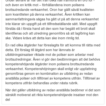
Under senare år har det från olika håll framförts en oro för -
och även en kritik mot – förhållandena inom polisens
brottsutredande verksamhet. Oron har gällt såväl kvaliteten
som kvantiteten på denna verksamhet. Även kritiken kan
sammanfattningsvis sägas ha gått ut på att denna verksamhet
inte klarar sin uppgift på ett tillfredsställande sätt. Med uppgift
förstås då i första hand att den som har begått ett brott skall
identifieras och att utredning genomförs så att lagföring kan
ske. Vidare krävs att detta kan ske inom rimlig tid.
En rad olika åtgärder har föreslagits för att komma till rätta med
detta. Ett förslag till åtgärd som har lämnats är
utbildningsinsatser riktade mot de poliser som arbetar med
brottsutredningar. Även vi gör den bedömningen att det behövs
kompetenshöjande åtgärder inom polisens brottsutredande
verksamhet. Kompetenshöjningen skall enligt vår uppfattning
genomföras genom en kombination av utbildning av redan
anställda poliser och tillförsel av kompetens utifrån. Tillförsel av
kompetens utifrån behandlas under nästa rubrik.
När det gäller utbildning av redan anställda bedömer vi det som
särskilt motiverat att rikta kompetenshöjande insatser mot den
del