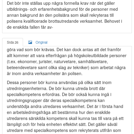
Det bör inte ställas upp några formella krav när det gäller
utbildnings- och erfarenhetsbakgrund för de personer med
annan bakgrund än den polisiära som skall rekryteras till
polisens kvalificerade brottsutredande verksamhet. Behovet i
de enskilda fallen får av-
Sida 26
Original
göra vad som bör krävas. Det kan dock antas att det framför
allt kommer att vara efterfrågan på högskoleutbildade personer
(t.ex. ekonomer, jurister, naturvetare, samhällsvetare,
beteendevetare samt olika slag av tekniker) som arbetat några
år inom andra verksamheter än polisen.
Dessa personer bör kunna användas på olika sätt inom
utredningsenheterna. De bör kunna utreda brott där
specialkompetens erfordras. De bör också kunna ingå i
utredningsgrupper där deras specialkompetens kan
understödja andra utredares verksamhet. Det är i första hand
en arbetsledningsfråga att bestämma hur den enskilde
utredarens särskilda kompetens skall kunna tas till vara på ett
lämpligt och för hela enheten effektivt sätt. Det gäller såväl
utredare med specialkompetens som rekryterats utifrån som