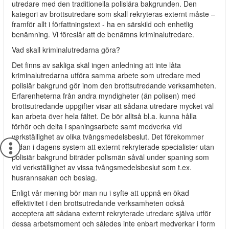
utredare med den traditionella polisiära bakgrunden. Den
kategori av brottsutredare som skall rekryteras externt måste –
framför allt i författningstext - ha en särskild och enhetlig
benämning. Vi föreslår att de benämns kriminalutredare.
Vad skall kriminalutredarna göra?
Det finns av sakliga skäl ingen anledning att inte låta
kriminalutredarna utföra samma arbete som utredare med
polisiär bakgrund gör inom den brottsutredande verksamheten.
Erfarenheterna från andra myndigheter (än polisen) med
brottsutredande uppgifter visar att sådana utredare mycket väl
kan arbeta över hela fältet. De bör alltså bl.a. kunna hålla
förhör och delta i spaningsarbete samt medverka vid
verkställighet av olika tvångsmedelsbeslut. Det förekommer
redan i dagens system att externt rekryterade specialister utan
polisiär bakgrund biträder polismän såväl under spaning som
vid verkställighet av vissa tvångsmedelsbeslut som t.ex.
husrannsakan och beslag.
Enligt vår mening bör man nu i syfte att uppnå en ökad
effektivitet i den brottsutredande verksamheten också
acceptera att sådana externt rekryterade utredare själva utför
dessa arbetsmoment och således inte enbart medverkar i form