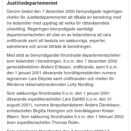
Justitiedepartementet
Genom beslut den 7 december 2000 bemyndigade regeringen
chefen för Justitiedepartementet att tillkalla en beredning med
tre ledamöter med uppdrag att verka för rättsväsendets
utveckling. Regeringen bemyndigade samtidigt
departementschefen att utse en av ledamöterna att vara
ordförande samt att besluta om sakkunniga, experter,
sekreterare och annat biträde åt beredningen.
Med stöd av bemyndigandet förordnade departementschefen
som ledamöter i beredningen, fr.o.m. den 7 december 2000
generaldirektören Anders Eriksson, ordförande, samt fr.o.m.
den 1 januari 2001 dåvarande hovrättspresidenten numera
lagmannen Lars Eklycke samt ordföranden och chefen för
Allmänna reklamationsnämnden Lotty Nordling.
Som sakkunniga förordnades fr.o.m. den 1 januari 2001
dåvarande expeditionschefen Lars Dahllöf (t.o.m. den 31
augusti 2001), numera länspolismästaren Anders Danielsson,
enhetschefen Birgitta Holmgren och överåklagaren Krister
Waern. Som sakkunnig förordnades fr.o.m. den 1 februari 2002
även expeditionschefen Thomas Rolén.