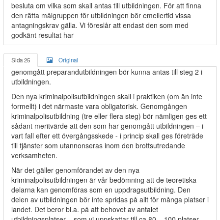
besluta om vilka som skall antas till utbildningen. För att finna
den rätta målgruppen för utbildningen bör emellertid vissa
antagningskrav gälla. Vi föreslår att endast den som med
godkänt resultat har
Sida 25
Original
genomgått preparandutbildningen bör kunna antas till steg 2 i
utbildningen.
Den nya kriminalpolisutbildningen skall i praktiken (om än inte
formellt) i det närmaste vara obligatorisk. Genomgången
kriminalpolisutbildning (tre eller flera steg) bör nämligen ges ett
sådant meritvärde att den som har genomgått utbildningen – i
vart fall efter ett övergångsskede - i princip skall ges företräde
till tjänster som utannonseras inom den brottsutredande
verksamheten.
När det gäller genomförandet av den nya
kriminalpolisutbildningen är vår bedömning att de teoretiska
delarna kan genomföras som en uppdragsutbildning. Den
delen av utbildningen bör inte spridas på allt för många platser i
landet. Det beror bl.a. på att behovet av antalet
utbildningsplatser – som vi uppskattar till ca 80 – 100 platser