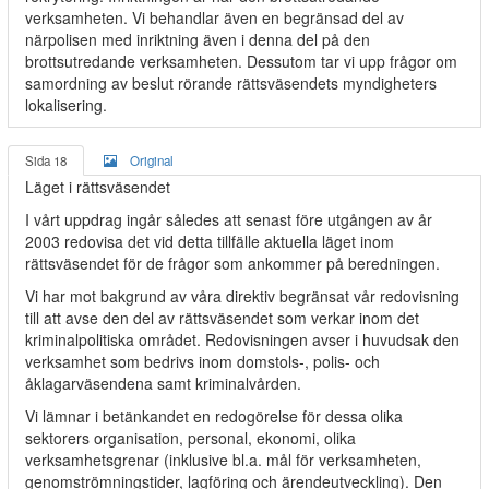
verksamheten. Vi behandlar även en begränsad del av
närpolisen med inriktning även i denna del på den
brottsutredande verksamheten. Dessutom tar vi upp frågor om
samordning av beslut rörande rättsväsendets myndigheters
lokalisering.
Sida 18
Original
Läget i rättsväsendet
I vårt uppdrag ingår således att senast före utgången av år
2003 redovisa det vid detta tillfälle aktuella läget inom
rättsväsendet för de frågor som ankommer på beredningen.
Vi har mot bakgrund av våra direktiv begränsat vår redovisning
till att avse den del av rättsväsendet som verkar inom det
kriminalpolitiska området. Redovisningen avser i huvudsak den
verksamhet som bedrivs inom domstols-, polis- och
åklagarväsendena samt kriminalvården.
Vi lämnar i betänkandet en redogörelse för dessa olika
sektorers organisation, personal, ekonomi, olika
verksamhetsgrenar (inklusive bl.a. mål för verksamheten,
genomströmningstider, lagföring och ärendeutveckling). Den