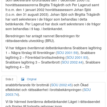
Som sekreterare förordnades den 7 december 2000 f.d.
hovrättsassessorerna Birgitta Trägårdh och Per Lagerud samt
fr.o.m. den 1 januari 2002 hovrättsassessorn Johan Sjöö
(t.o.m. den 31 augusti 2003). Johan Sjöö och Birgitta Trägårdh
har varit sekreterare i de frågor som behandlas i detta
betänkande. Per Lagerud har dock varit sekreterare i de frågor
som behandlas i 9 kap. i betänkandet.
Beredningen har antagit namnet Beredningen för
rättsväsendets utveckling (BRU).
Vi har tidigare överlämnat delbetänkandena Snabbare lagföring
1 – Några förslag till förenklingar (
SOU 2001:59
), Snabbare
lagföring 2 – Förenklad brottsutredning (
SOU 2001:93
),
Snabbare lagföring 3 – Snatteribrott (
SOU 2002:44
), Snabbare
lagföring 4 – Ett
Sida 2
Original
snabbförfarande för brottmål (
SOU 2002:45
) och Ökad
effektivitet och rättssäkerhet i brottsbekämpningen (
SOU
2003:74
).
Vi får härmed överlämna delbetänkandet Läget i rättsväsendet
och förslag till fortsatta reformer inom