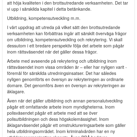
att höja kvaliteten i den brottsutredande verksamheten. Det tar
vi upp i särskilda kapitel i detta betänkande.
Utbildning, kompetensutveckling m.m.
I vårt uppdrag att utreda på vilket sätt den brottsutredande
verksamheten kan förbättras ingår att särskilt överväga frågor
om utbildning, kompetensutveckling och rekrytering. Vi skall
dessutom i ett bredare perspektiv följa det arbete som pågår
inom rättsväsendet när det gäller dessa frågor.
Arbete med avseende på rekrytering och utbildning inom
rättsväsendet inom vissa områden är – eller har nyligen varit -
föremål för särskilda utredningsinsatser. Det har således
nyligen genomförts en översyn av rekryteringen av ordinarie
domare. Det genomförs även en översyn av rekryteringen av
åklagare.
Även när det gäller utbildning och annan personalutveckling
pågår ett omfattande arbete inom myndigheterna. Inom
polisväsendet pågår ett arbete med att se över
polisutbildningen och dess högskolemässighet. Inom
åklagarväsendet pågår ett omstruktureringsarbete som gäller
hela utbildningsområdet. Inom kriminalvården har en ny