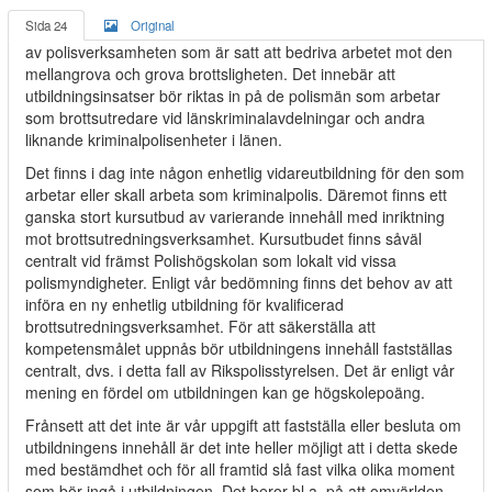
Sida 24
Original
av polisverksamheten som är satt att bedriva arbetet mot den
mellangrova och grova brottsligheten. Det innebär att
utbildningsinsatser bör riktas in på de polismän som arbetar
som brottsutredare vid länskriminalavdelningar och andra
liknande kriminalpolisenheter i länen.
Det finns i dag inte någon enhetlig vidareutbildning för den som
arbetar eller skall arbeta som kriminalpolis. Däremot finns ett
ganska stort kursutbud av varierande innehåll med inriktning
mot brottsutredningsverksamhet. Kursutbudet finns såväl
centralt vid främst Polishögskolan som lokalt vid vissa
polismyndigheter. Enligt vår bedömning finns det behov av att
införa en ny enhetlig utbildning för kvalificerad
brottsutredningsverksamhet. För att säkerställa att
kompetensmålet uppnås bör utbildningens innehåll fastställas
centralt, dvs. i detta fall av Rikspolisstyrelsen. Det är enligt vår
mening en fördel om utbildningen kan ge högskolepoäng.
Frånsett att det inte är vår uppgift att fastställa eller besluta om
utbildningens innehåll är det inte heller möjligt att i detta skede
med bestämdhet och för all framtid slå fast vilka olika moment
som bör ingå i utbildningen. Det beror bl.a. på att omvärlden