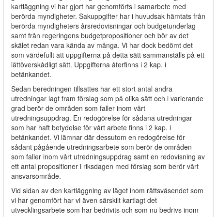
kartläggning vi har gjort har genomförts i samarbete med
berörda myndigheter. Sakuppgifter har i huvudsak hämtats från
berörda myndigheters årsredovisningar och budgetunderlag
samt från regeringens budgetpropositioner och bör av det
skälet redan vara kända av många. Vi har dock bedömt det
som värdefullt att uppgifterna på detta sätt sammanställs på ett
lättöverskådligt sätt. Uppgifterna återfinns i 2 kap. i
betänkandet.
Sedan beredningen tillsattes har ett stort antal andra
utredningar lagt fram förslag som på olika sätt och i varierande
grad berör de områden som faller inom vårt
utredningsuppdrag. En redogörelse för sådana utredningar
som har haft betydelse för vårt arbete finns i 2 kap. i
betänkandet. Vi lämnar där dessutom en redogörelse för
sådant pågående utredningsarbete som berör de områden
som faller inom vårt utredningsuppdrag samt en redovisning av
ett antal propositioner i riksdagen med förslag som berör vårt
ansvarsområde.
Vid sidan av den kartläggning av läget inom rättsväsendet som
vi har genomfört har vi även särskilt kartlagt det
utvecklingsarbete som har bedrivits och som nu bedrivs inom