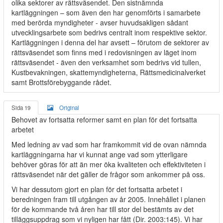
olika sektorer av rättsväsendet. Den sistnämnda
kartläggningen – som även den har genomförts i samarbete
med berörda myndigheter - avser huvudsakligen sådant
utvecklingsarbete som bedrivs centralt inom respektive sektor.
Kartläggningen i denna del har avsett – förutom de sektorer av
rättsväsendet som finns med i redovisningen av läget inom
rättsväsendet - även den verksamhet som bedrivs vid tullen,
Kustbevakningen, skattemyndigheterna, Rättsmedicinalverket
samt Brottsförebyggande rådet.
Sida 19
Original
Behovet av fortsatta reformer samt en plan för det fortsatta
arbetet
Med ledning av vad som har framkommit vid de ovan nämnda
kartläggningarna har vi kunnat ange vad som ytterligare
behöver göras för att än mer öka kvaliteten och effektiviteten i
rättsväsendet när det gäller de frågor som ankommer på oss.
Vi har dessutom gjort en plan för det fortsatta arbetet i
beredningen fram till utgången av år 2005. Innehållet i planen
för de kommande två åren har till stor del bestämts av det
tilläggsuppdrag som vi nyligen har fått (Dir. 2003:145). Vi har