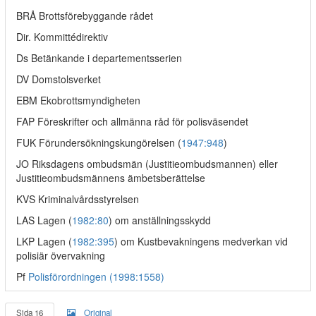
BRÅ Brottsförebyggande rådet
Dir. Kommittédirektiv
Ds Betänkande i departementsserien
DV Domstolsverket
EBM Ekobrottsmyndigheten
FAP Föreskrifter och allmänna råd för polisväsendet
FUK Förundersökningskungörelsen (
1947:948
)
JO Riksdagens ombudsmän (Justitieombudsmannen) eller
Justitieombudsmännens ämbetsberättelse
KVS Kriminalvårdsstyrelsen
LAS Lagen (
1982:80
) om anställningsskydd
LKP Lagen (
1982:395
) om Kustbevakningens medverkan vid
polisiär övervakning
Pf
Polisförordningen (1998:1558)
Sida 16
Original