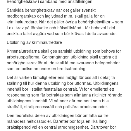
Behörighetskrav i samband med anställningen
Särskilda behörighetskrav när det gäller svenskt
medborgarskap och laglydnad m.m. skall gälla för en
kriminalutredare. När det gäller övriga behörighetsvillkor – som
t.ex. krav på förstudier och hälsotillstånd - får behovet i det
enskilda fallet avgöra vad som bör krävas i detta avseende.
Utbildning av kriminalutredare
Kriminalutredarna skall ges särskild utbildning som behövs för
arbetsuppgifterna. Genomgången utbildning skall utgöra ett
behörighetskrav för att de skall få motsvarande befogenheter
som en polisman under en brottsutredning.
Det är varken lämpligt eller ens möjligt för oss att i detalj ta
ställning till hur denna utbildning bör utformas. Utbildningens
innehåll bör i stället fastställas centralt. Vi för emellertid ett
resonemang som får betraktas som allmänna riktlinjer rörande
utbildningens innehåll. Vi nämner där moment som bl.a.
straffrätt, straffprocessrätt och polisiära arbetsmetoder.
Den teoretiska delen av utbildningen bör omfatta ca tre
månaders heltidsstudier. Därefter bör följa en lika lång
praktikperiod vid en central utredningsenhet. Därutöver bör