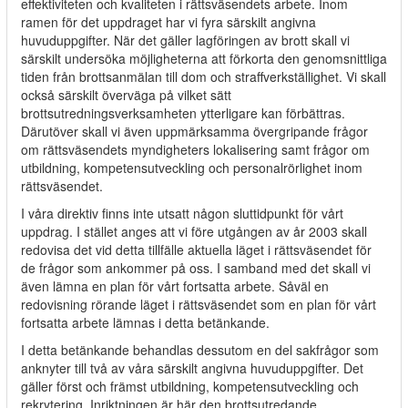
effektiviteten och kvaliteten i rättsväsendets arbete. Inom
ramen för det uppdraget har vi fyra särskilt angivna
huvuduppgifter. När det gäller lagföringen av brott skall vi
särskilt undersöka möjligheterna att förkorta den genomsnittliga
tiden från brottsanmälan till dom och straffverkställighet. Vi skall
också särskilt överväga på vilket sätt
brottsutredningsverksamheten ytterligare kan förbättras.
Därutöver skall vi även uppmärksamma övergripande frågor
om rättsväsendets myndigheters lokalisering samt frågor om
utbildning, kompetensutveckling och personalrörlighet inom
rättsväsendet.
I våra direktiv finns inte utsatt någon sluttidpunkt för vårt
uppdrag. I stället anges att vi före utgången av år 2003 skall
redovisa det vid detta tillfälle aktuella läget i rättsväsendet för
de frågor som ankommer på oss. I samband med det skall vi
även lämna en plan för vårt fortsatta arbete. Såväl en
redovisning rörande läget i rättsväsendet som en plan för vårt
fortsatta arbete lämnas i detta betänkande.
I detta betänkande behandlas dessutom en del sakfrågor som
anknyter till två av våra särskilt angivna huvuduppgifter. Det
gäller först och främst utbildning, kompetensutveckling och
rekrytering. Inriktningen är här den brottsutredande