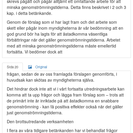
skrevs pågått och pågår alltjämt ett omfattande arbete för att
minska genomströmningstiderna. Detta finns beskrivet i 2 och 3
kap. i detta betänkande.
Genom de förslag som vi har lagt fram och det arbete som
skett eller pågår inom myndigheterna är vår bedömning att en
god grund bör ha lagts för att åstadkomma väsentliga
förbättringar när det gäller genomströmningstiderna. Arbetet
med att minska genomströmningstiderna måste emellertid
fortsätta. Vi bedömer dock att
Sida 20
Original
frågan, sedan de av oss framlagda förslagen genomförts, i
huvudsak kan skötas av myndigheterna själva.
Det hindrar dock inte att vi i vårt fortsatta utredningsarbete kan
komma att ta upp frågor och lägga fram förslag som – trots att
de primärt inte är inriktade på att åstadkomma en snabbare
genomströmning - kan få positiva effekter också när det gäller
just genomströmningstiderna.
Den brottsutredande verksamheten
I flera av våra tidigare betänkanden har vi behandlat frågor