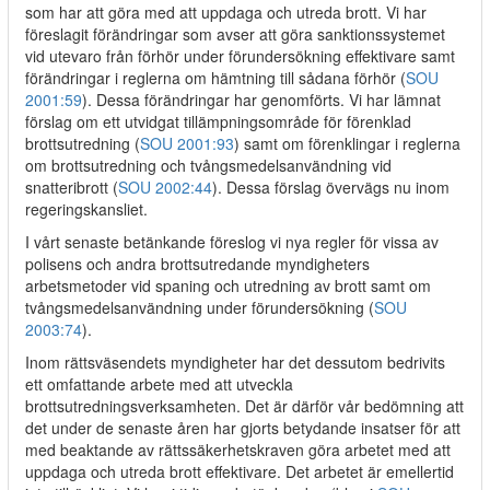
som har att göra med att uppdaga och utreda brott. Vi har
föreslagit förändringar som avser att göra sanktionssystemet
vid utevaro från förhör under förundersökning effektivare samt
förändringar i reglerna om hämtning till sådana förhör (
SOU
2001:59
). Dessa förändringar har genomförts. Vi har lämnat
förslag om ett utvidgat tillämpningsområde för förenklad
brottsutredning (
SOU 2001:93
) samt om förenklingar i reglerna
om brottsutredning och tvångsmedelsanvändning vid
snatteribrott (
SOU 2002:44
). Dessa förslag övervägs nu inom
regeringskansliet.
I vårt senaste betänkande föreslog vi nya regler för vissa av
polisens och andra brottsutredande myndigheters
arbetsmetoder vid spaning och utredning av brott samt om
tvångsmedelsanvändning under förundersökning (
SOU
2003:74
).
Inom rättsväsendets myndigheter har det dessutom bedrivits
ett omfattande arbete med att utveckla
brottsutredningsverksamheten. Det är därför vår bedömning att
det under de senaste åren har gjorts betydande insatser för att
med beaktande av rättssäkerhetskraven göra arbetet med att
uppdaga och utreda brott effektivare. Det arbetet är emellertid