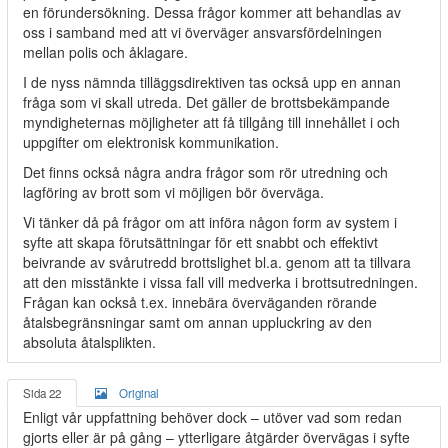
en förundersökning. Dessa frågor kommer att behandlas av
oss i samband med att vi överväger ansvarsfördelningen
mellan polis och åklagare.
I de nyss nämnda tilläggsdirektiven tas också upp en annan
fråga som vi skall utreda. Det gäller de brottsbekämpande
myndigheternas möjligheter att få tillgång till innehållet i och
uppgifter om elektronisk kommunikation.
Det finns också några andra frågor som rör utredning och
lagföring av brott som vi möjligen bör överväga.
Vi tänker då på frågor om att införa någon form av system i
syfte att skapa förutsättningar för ett snabbt och effektivt
beivrande av svårutredd brottslighet bl.a. genom att ta tillvara
att den misstänkte i vissa fall vill medverka i brottsutredningen.
Frågan kan också t.ex. innebära överväganden rörande
åtalsbegränsningar samt om annan uppluckring av den
absoluta åtalsplikten.
Sida 22
Original
Enligt vår uppfattning behöver dock – utöver vad som redan
gjorts eller är på gång – ytterligare åtgärder övervägas i syfte