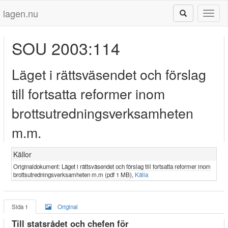
lagen.nu
Toggl
naviga
SOU 2003:114
Läget i rättsväsendet och förslag
till fortsatta reformer inom
brottsutredningsverksamheten
m.m.
Källor
Originaldokument:
Läget i rättsväsendet och förslag till fortsatta reformer inom
brottsutredningsverksamheten m.m (pdf 1 MB)
,
Källa
Sida 1
Original
Till statsrådet och chefen för