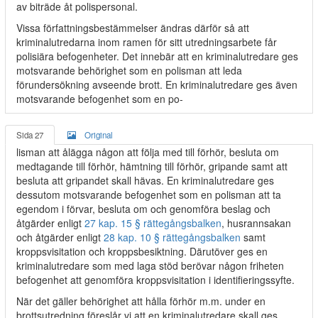
av biträde åt polispersonal.
Vissa författningsbestämmelser ändras därför så att
kriminalutredarna inom ramen för sitt utredningsarbete får
polisiära befogenheter. Det innebär att en kriminalutredare ges
motsvarande behörighet som en polisman att leda
förundersökning avseende brott. En kriminalutredare ges även
motsvarande befogenhet som en po-
Sida 27
Original
lisman att ålägga någon att följa med till förhör, besluta om
medtagande till förhör, hämtning till förhör, gripande samt att
besluta att gripandet skall hävas. En kriminalutredare ges
dessutom motsvarande befogenhet som en polisman att ta
egendom i förvar, besluta om och genomföra beslag och
åtgärder enligt
27 kap. 15 § rättegångsbalken
, husrannsakan
och åtgärder enligt
28 kap. 10 § rättegångsbalken
samt
kroppsvisitation och kroppsbesiktning. Därutöver ges en
kriminalutredare som med laga stöd berövar någon friheten
befogenhet att genomföra kroppsvisitation i identifieringssyfte.
När det gäller behörighet att hålla förhör m.m. under en
brottsutredning föreslår vi att en kriminalutredare skall ges