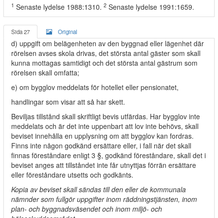
1
2
Senaste lydelse 1988:1310.
Senaste lydelse 1991:1659.
Sida 27
Original
d) uppgift om belägenheten av den byggnad eller lägenhet där
rörelsen avses skola drivas, det största antal gäster som skall
kunna mottagas samtidigt och det största antal gästrum som
rörelsen skall omfatta;
e) om bygglov meddelats för hotellet eller pensionatet,
handlingar som visar att så har skett.
Beviljas tillstånd skall skriftligt bevis utfärdas. Har bygglov inte
meddelats och är det inte uppenbart att lov inte behövs, skall
beviset innehålla en upplysning om att bygglov kan fordras.
Finns inte någon godkänd ersättare eller, i fall när det skall
finnas föreståndare enligt 3 §, godkänd föreståndare, skall det i
beviset anges att tillståndet inte får utnyttjas förrän ersättare
eller föreståndare utsetts och godkänts.
Kopia av beviset skall sändas till den eller de kommunala
nämnder som fullgör uppgifter inom räddningstjänsten, inom
plan- och byggnadsväsendet och inom miljö- och