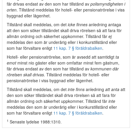
får drivas endast av den som har tillstånd av
polismyndigheten i
orten
. Tillstånd meddelas för hotell- eller pensionatrörelse i viss
byggnad eller lägenhet.
Tillstånd skall meddelas, om det
icke finnes
anledning antaga
att den som söker tillståndet skall driva rörelsen så att fara för
allmän ordning och säkerhet uppkommer. Tillstånd får
ej
meddelas den som är underårig eller i konkurstillstånd eller
som har förvaltare enligt
11 kap. 7 § föräldrabalken
.
Hotell- eller pensionatrörelse, som är avsedd att samtidigt
ta
emot
minst nio gäster eller som omfattar minst fem gästrum,
får drivas endast av den som har tillstånd av
kommunen där
rörelsen skall drivas.
Tillstånd meddelas för hotell- eller
pensionatrörelse i viss byggnad eller lägenhet.
Tillstånd skall meddelas, om det
inte finns
anledning
att anta
att
den som söker tillståndet skall driva rörelsen så att fara för
allmän ordning och säkerhet uppkommer. Tillstånd får
inte
meddelas den som är underårig eller i konkurstillstånd eller
som har förvaltare enligt
11 kap. 7 § föräldrabalken
.
1
Senaste lydelse 1988:1310.