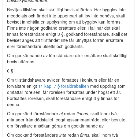
hälsoskyddsområdet.
Beviljas tillstånd skall skriftligt bevis utfärdas. Har bygglov inte
meddelats och är det inte uppenbart att lov inte behövs, skall
beviset innehålla en upplysning om att bygglov kan fordras.
Finns inte någon godkänd ersättare eller, i fall när det skall
finnas föreståndare enligt 3 §, godkänd föreståndare, skall det i
beviset anges att tillståndet inte får utnyttjas förrän ersättare
eller föreståndare utsetts och godkänts.
Om godkännande av föreståndare eller ersättare skall skriftligt
bevis utfärdas.
1
6 §
Om tillståndshavare avlider, försättes i konkurs eller får en
förvaltare enligt
11 kap. 7 § föräldrabalken
med uppdrag som
omfattar rörelsen, får rörelsen fortsättas under högst ett år.
Fortsättes rörelsen, skall föreståndare enligt 3 § finnas för
denna.
Om godkänd föreståndare
ej
redan
finnes
, skall inom två
månader från dödsfallet, edgångssammanträdet eller beslutet
om förvaltare ansökan göras om godkännande av
Om godkänd föreståndare
inte
redan
finns,
skall inom två