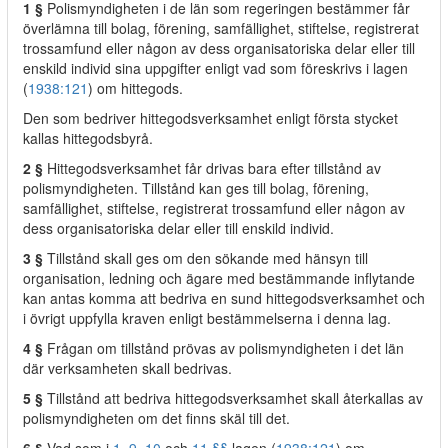
1 §
Polismyndigheten i de län som regeringen bestämmer får
överlämna till bolag, förening, samfällighet, stiftelse, registrerat
trossamfund eller någon av dess organisatoriska delar eller till
enskild individ sina uppgifter enligt vad som föreskrivs i lagen
(
1938:121
) om hittegods.
Den som bedriver hittegodsverksamhet enligt första stycket
kallas hittegodsbyrå.
2 §
Hittegodsverksamhet får drivas bara efter tillstånd av
polismyndigheten. Tillstånd kan ges till bolag, förening,
samfällighet, stiftelse, registrerat trossamfund eller någon av
dess organisatoriska delar eller till enskild individ.
3 §
Tillstånd skall ges om den sökande med hänsyn till
organisation, ledning och ägare med bestämmande inflytande
kan antas komma att bedriva en sund hittegodsverksamhet och
i övrigt uppfylla kraven enligt bestämmelserna i denna lag.
4 §
Frågan om tillstånd prövas av polismyndigheten i det län
där verksamheten skall bedrivas.
5 §
Tillstånd att bedriva hittegodsverksamhet skall återkallas av
polismyndigheten om det finns skäl till det.