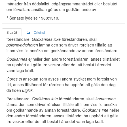
månader från dödsfallet, edgångssammanträdet eller beslutet
om förvaltare ansökan göras om godkännande av
1
Senaste lydelse 1988:1310.
Sida 28
Original
föreståndare.
Godkännes icke
föreståndaren, skall
polismyndigheten
lämna den som driver rörelsen tillfälle att
inom viss tid ansöka om godkännande av annan föreståndare.
Godkännes ej
heller den andre föreståndaren, anses tillståndet
ha upphört att gälla tre veckor efter det att beslut i ärendet
vann laga kraft.
Göres ej
ansökan som avses i andra stycket inom föreskriven
tid, anses tillståndet för rörelsen ha upphört att gälla den dag
då tiden
utgick.
föreståndare.
Godkänns inte
föreståndaren, skall
kommunen
lämna den som driver rörelsen tillfälle att inom viss tid ansöka
om godkännande av annan föreståndare.
Godkänns inte
heller
den andre föreståndaren, anses tillståndet ha upphört att gälla
tre veckor efter det att beslut i ärendet vann laga kraft.