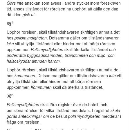
Görs inte
ansökan som avses i andra stycket inom föreskriven
tid, anses tillståndet för rörelsen ha upphört att gälla den dag
då tiden
gick ut.
1
8§
Upphör rörelsen, skall tillståndshavaren skriftligen anmäla det
hos
polismyndigheten
. Detsamma gäller om tillståndshavaren
icke
vill utnyttja tillståndet eller hinder mot att börja rörelsen
uppkommer.
Polismyndigheten
skall återkalla tillståndet
och
underrätta byggnadsnämnden, brandchefen och miljö- och
hälsoskyddsnämnden härom.
Upphör rörelsen, skall tillståndshavaren skriftligen anmäla det
hos
kommunen.
Detsamma gäller om tillståndshavaren
inte
vill
utnyttja tillståndet eller hinder mot att börja rörelsen
uppkommer.
Kommunen
skall
då
återkalla tillståndet.
2
9§
Polismyndigheten
skall föra register över de hotell- och
pensionatrörelser för vilka tillstånd meddelats. I registret
skola
göras anteckningar om
de beslut
polismyndigheten
meddelar i
fråga om rörelsen.