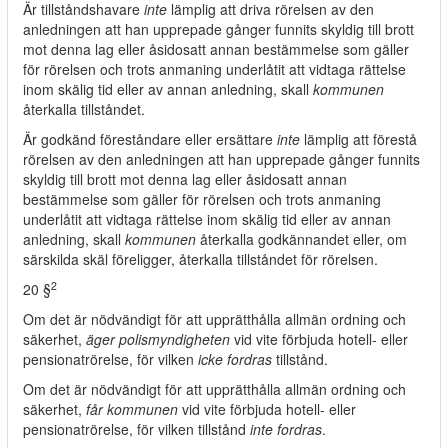
Är tillståndshavare
inte
lämplig att driva rörelsen av den
anledningen att han upprepade gånger funnits skyldig till brott
mot denna lag eller åsidosatt annan bestämmelse som gäller
för rörelsen och trots anmaning underlåtit att vidtaga rättelse
inom skälig tid eller av annan anledning, skall
kommunen
återkalla tillståndet.
Är godkänd föreståndare eller ersättare
inte
lämplig att förestå
rörelsen av den anledningen att han upprepade gånger funnits
skyldig till brott mot denna lag eller åsidosatt annan
bestämmelse som gäller för rörelsen och trots anmaning
underlåtit att vidtaga rättelse inom skälig tid eller av annan
anledning, skall
kommunen
återkalla godkännandet eller, om
särskilda skäl föreligger, återkalla tillståndet för rörelsen.
2
20 §
Om det är nödvändigt för att upprätthålla allmän ordning och
säkerhet,
äger polismyndigheten
vid vite förbjuda hotell- eller
pensionatrörelse, för vilken
icke fordras
tillstånd.
Om det är nödvändigt för att upprätthålla allmän ordning och
säkerhet,
får kommunen
vid vite förbjuda hotell- eller
pensionatrörelse, för vilken tillstånd
inte fordras
.