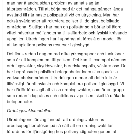
man har å andra sidan problem av annat slag än i
tätortsområden. Till att börja med är det många gånger långa
avstånd till närmaste polispatrull vid en utryckning. Man har
också svårigheter att rekrytera poliser till de glest befolkade
områdena. Slutligen har man en poliskår som börjar bli äldre
vilket påverkar möjligheterna till skiftarbete och fysiskt krävande
uppgifter. Utredningen har i uppdrag att föreslå en modell för
att komplettera polisens resurser i glesbygd.
Det finns redan i dag en rad olika yrkesgrupper och funktioner
som är ett komplement till polisen. Det kan till exempel nämnas
ordningsvakter, skyddsvakter, beredskapspolis, väktare osv. De
har begränsade polisiära befogenheter inom sina speciella
verksamhetsområden. Utredningen menar att detta inte är
tillräckligt för att avlasta och komplettera polisen i glesbygd. Vi
har därför föreslagit att vissa ordningsvakter, som är en grupp
som redan i dag utses och utbildas av polisen, skall få utökade
befogenheter.
Ordningsvaktsmodellen
Utredningens förslag innebär att ordningsvakternas
arbetsuppgifter utökas på så sätt att en ordningsvakt får
förordnas för tjänstgöring hos polismyndigheten genom att