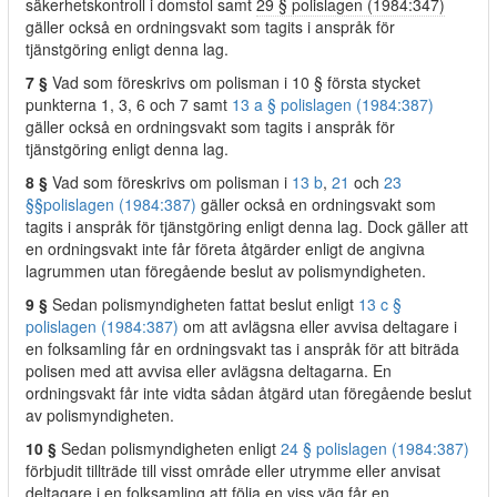
säkerhetskontroll i domstol samt
29 § polislagen (1984:347)
gäller också en ordningsvakt som tagits i anspråk för
tjänstgöring enligt denna lag.
7 §
Vad som föreskrivs om polisman i 10 § första stycket
punkterna 1, 3, 6 och 7 samt
13 a § polislagen (1984:387)
gäller också en ordningsvakt som tagits i anspråk för
tjänstgöring enligt denna lag.
8 §
Vad som föreskrivs om polisman i
13 b
,
21
och
23
§§
polislagen (1984:387)
gäller också en ordningsvakt som
tagits i anspråk för tjänstgöring enligt denna lag. Dock gäller att
en ordningsvakt inte får företa åtgärder enligt de angivna
lagrummen utan föregående beslut av polismyndigheten.
9 §
Sedan polismyndigheten fattat beslut enligt
13 c §
polislagen (1984:387)
om att avlägsna eller avvisa deltagare i
en folksamling får en ordningsvakt tas i anspråk för att biträda
polisen med att avvisa eller avlägsna deltagarna. En
ordningsvakt får inte vidta sådan åtgärd utan föregående beslut
av polismyndigheten.
10 §
Sedan polismyndigheten enligt
24 § polislagen (1984:387)
förbjudit tillträde till visst område eller utrymme eller anvisat
deltagare i en folksamling att följa en viss väg får en