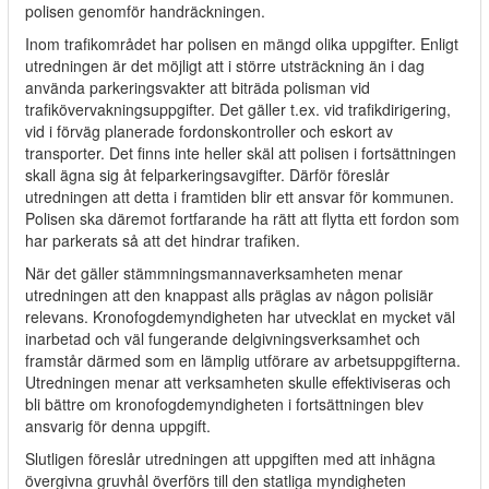
polisen genomför handräckningen.
Inom trafikområdet har polisen en mängd olika uppgifter. Enligt
utredningen är det möjligt att i större utsträckning än i dag
använda parkeringsvakter att biträda polisman vid
trafikövervakningsuppgifter. Det gäller t.ex. vid trafikdirigering,
vid i förväg planerade fordonskontroller och eskort av
transporter. Det finns inte heller skäl att polisen i fortsättningen
skall ägna sig åt felparkeringsavgifter. Därför föreslår
utredningen att detta i framtiden blir ett ansvar för kommunen.
Polisen ska däremot fortfarande ha rätt att flytta ett fordon som
har parkerats så att det hindrar trafiken.
När det gäller stämmningsmannaverksamheten menar
utredningen att den knappast alls präglas av någon polisiär
relevans. Kronofogdemyndigheten har utvecklat en mycket väl
inarbetad och väl fungerande delgivningsverksamhet och
framstår därmed som en lämplig utförare av arbetsuppgifterna.
Utredningen menar att verksamheten skulle effektiviseras och
bli bättre om kronofogdemyndigheten i fortsättningen blev
ansvarig för denna uppgift.
Slutligen föreslår utredningen att uppgiften med att inhägna
övergivna gruvhål överförs till den statliga myndigheten