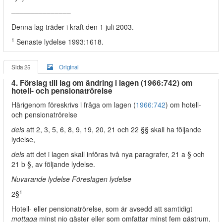
–––––––––––––––
Denna lag träder i kraft den 1 juli 2003.
1
Senaste lydelse 1993:1618.
Sida 25
Original
4. Förslag till lag om ändring i lagen (1966:742) om
hotell- och pensionatrörelse
Härigenom föreskrivs i fråga om lagen (
1966:742
) om hotell-
och pensionatrörelse
dels
att 2, 3, 5, 6, 8, 9, 19, 20, 21 och 22 §§ skall ha följande
lydelse,
dels
att det i lagen skall införas två nya paragrafer, 21 a § och
21 b §, av följande lydelse.
Nuvarande lydelse Föreslagen lydelse
1
2§
Hotell- eller pensionatrörelse, som är avsedd att samtidigt
mottaga
minst nio gäster eller som omfattar minst fem gästrum,