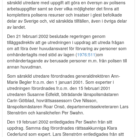
särskild utredare med uppgift att göra en översyn av polisens
arbetsuppgifter samt se över vilka möjligheter det finns att
komplettera polisens resurser och insatser i glest befolkade
delar av Sverige och, vid särskilda tillfällen, även i övriga delar
av landet.
Den 21 februari 2002 beslutade regeringen genom
tilläggsdirektiv att ge utredningen i uppdrag att utreda frågan
om att föra över huvudansvaret för förvaring av personer som
omhändertagits med stöd av lagen (
1976:511
)om
omhändertagande av berusade personer m.m. från polisen till
annan huvudman.
Som särskild utredare förordnades generaldirektören Ann-
Marie Begler fr.o.m. den 1 januari 2001. Som experter i
utredningen förordnades fr.o.m. den 15 februari 2001
utredaren Susanne Edfeldt, biträdande länspolismästaren
Carin Götblad, hovrättsassessorn Ove Nilsson,
länspolismästaren Roar Onsö, departementssekreteraren Lars
Stenström och kanslichefen Per Swahn.
Den 19 februari 2002 entledigades Per Swahn från sitt
uppdrag. Samma dag förordnades rättssakkunniga Klara
Cederlund som expert. Lars Stenström entledigades från sitt