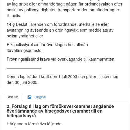
av lag gripit eller omhändertagit någon får ordningsvakten efter
beslut av polismyndigheten transportera den omhändertagne
till polis.
14 §
Beslut i ärenden om förordnande, återkallelse eller
avstängning avseende en ordningsvakt som meddelats av
polismyndighet eller
Rikspolisstyrelsen får överklagas hos allmän
förvaltningsdomstol.
Prövningstillstånd krävs vid överklagande till kammarrätten.
–––––––––––––––
Denna lag träder i kraft den 1 juli 2003 och gäller till och med
den 30 juni 2005.
Sida 22
Original
2. Förslag till lag om försöksverksamhet angående
överlämnande av hittegodsverksamhet till en
hittegodsbyrå
Härigenom föreskrivs följande.