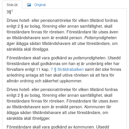
Sida 26
Original
1
3§
Drives hotell- eller pensionatrörelse för vilken tillstånd fordras
enligt 2 § av bolag, förening eller annan samfällighet, skall
föreståndare finnas för rörelsen. Föreståndare får utses även
av tillståndshavare som är enskild person.
Polismyndigheten
äger
ålägga sådan tillståndshavare att utse föreståndare, om
särskilda skäl
föreligga.
Föreståndare skall vara godkänd av
polismyndigheten
. Utsedd
föreståndare skall godkännas om han
ej
är underårig eller har
förvaltare enligt 11 kap.
7 § föräldrabalken
samt det
icke
finnes
anledning antaga att han skall utöva rörelsen så att fara för
allmän ordning och säkerhet uppkommer.
Drives hotell- eller pensionatrörelse för vilken tillstånd fordras
enligt 2 § av bolag, förening eller annan samfällighet, skall
föreståndare finnas för rörelsen. Föreståndare får utses även
av tillståndshavare som är enskild person.
Kommunen får
ålägga sådan tillståndshavare att utse föreståndare, om
särskilda skäl
föreligger.
Föreståndare skall vara godkänd av
kommunen.
Utsedd