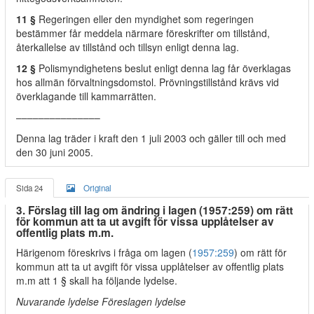
11 §
Regeringen eller den myndighet som regeringen
bestämmer får meddela närmare föreskrifter om tillstånd,
återkallelse av tillstånd och tillsyn enligt denna lag.
12 §
Polismyndighetens beslut enligt denna lag får överklagas
hos allmän förvaltningsdomstol. Prövningstillstånd krävs vid
överklagande till kammarrätten.
–––––––––––––––
Denna lag träder i kraft den 1 juli 2003 och gäller till och med
den 30 juni 2005.
Sida 24
Original
3. Förslag till lag om ändring i lagen (1957:259) om rätt
för kommun att ta ut avgift för vissa upplåtelser av
offentlig plats m.m.
Härigenom föreskrivs i fråga om lagen (
1957:259
) om rätt för
kommun att ta ut avgift för vissa upplåtelser av offentlig plats
m.m att 1 § skall ha följande lydelse.
Nuvarande lydelse Föreslagen lydelse