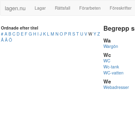
lagen.nu
Lagar
Rättsfall
Förarbeten
Föreskrifter
Begrepp s
Ordnade efter titel
#
A
B
C
D
E
F
G
H
I
J
K
L
M
N
O
P
R
S
T
U
V
W
Y
Z
Å
Ä
Ö
Wa
Wargön
Wc
WC
Wc-tank
WC-vatten
We
Webadresser