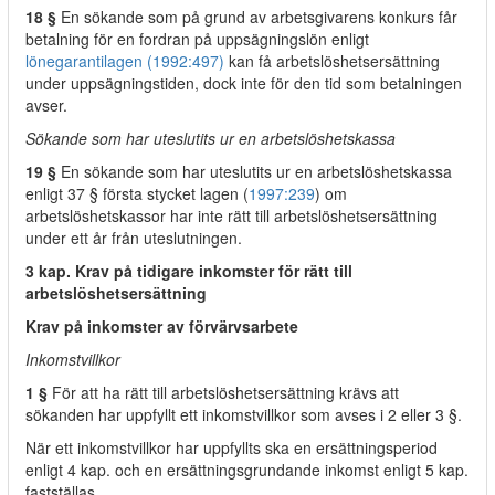
18 §
En sökande som på grund av arbetsgivarens konkurs får
betalning för en fordran på uppsägningslön enligt
lönegarantilagen (1992:497)
kan få arbetslöshetsersättning
under uppsägningstiden, dock inte för den tid som betalningen
avser.
Sökande som har uteslutits ur en arbetslöshetskassa
19 §
En sökande som har uteslutits ur en arbetslöshetskassa
enligt 37 § första stycket lagen (
1997:239
) om
arbetslöshetskassor har inte rätt till arbetslöshetsersättning
under ett år från uteslutningen.
3 kap. Krav på tidigare inkomster för rätt till
arbetslöshetsersättning
Krav på inkomster av förvärvsarbete
Inkomstvillkor
1 §
För att ha rätt till arbetslöshetsersättning krävs att
sökanden har uppfyllt ett inkomstvillkor som avses i 2 eller 3 §.
När ett inkomstvillkor har uppfyllts ska en ersättningsperiod
enligt 4 kap. och en ersättningsgrundande inkomst enligt 5 kap.
fastställas.