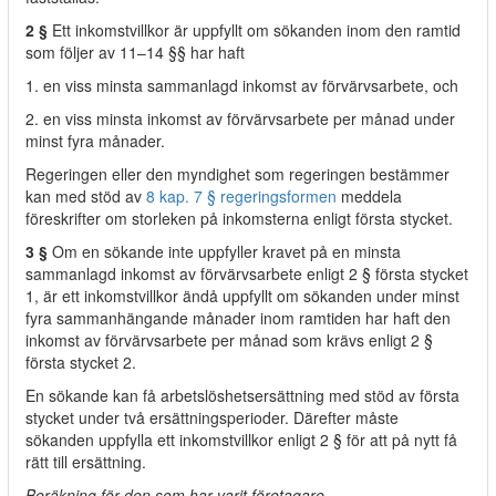
2 §
Ett inkomstvillkor är uppfyllt om sökanden inom den ramtid
som följer av 11–14 §§ har haft
1. en viss minsta sammanlagd inkomst av förvärvsarbete, och
2. en viss minsta inkomst av förvärvsarbete per månad under
minst fyra månader.
Regeringen eller den myndighet som regeringen bestämmer
kan med stöd av
8 kap. 7 § regeringsformen
meddela
föreskrifter om storleken på inkomsterna enligt första stycket.
3 §
Om en sökande inte uppfyller kravet på en minsta
sammanlagd inkomst av förvärvsarbete enligt 2 § första stycket
1, är ett inkomstvillkor ändå uppfyllt om sökanden under minst
fyra sammanhängande månader inom ramtiden har haft den
inkomst av förvärvsarbete per månad som krävs enligt 2 §
första stycket 2.
En sökande kan få arbetslöshetsersättning med stöd av första
stycket under två ersättningsperioder. Därefter måste
sökanden uppfylla ett inkomstvillkor enligt 2 § för att på nytt få
rätt till ersättning.
Beräkning för den som har varit företagare