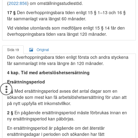
(
2022:856
) om omställningsstudiestöd.
17 §
Den överhoppningsbara tiden enligt 15 § 1–13 och 16 §
får sammanlagt vara längst 60 månader.
Vid vistelse utomlands som medföljare enligt 15 § 14 får den
överhoppningsbara tiden vara längst 120 månader.
Sida 19
Original
Den överhoppningsbara tiden enligt första och andra styckena
får sammanlagt inte vara längre än 120 månader.
4 kap. Tid med arbetslöshetsersättning
Ersättningsperiod
1 §
Med ersättningsperiod avses det antal dagar som en
sökande som mest kan få arbetslöshetsersättning för utan att
på nytt uppfylla ett inkomstvillkor.
2 §
En pågående ersättningsperiod måste förbrukas innan en
ny ersättningsperiod kan påbörjas.
En ersättningsperiod är pågående om det återstår
ersättningsdagar i perioden och sökanden har fått