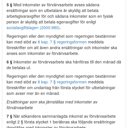
5 §
Med inkomster av förvärvsarbete avses sådana
ersättningar som en utbetalare är skyldig att betala
arbetsgivaravgifter för och sådana inkomster som en fysisk
person är skyldig att betala egenavgifter för enligt
socialavgiftslagen (2000:980)
.
Regeringen eller den myndighet som regeringen bestämmer
kan med stöd av
8 kap. 7 § regeringsformen
meddela
föreskrifter om att även andra ersättningar och inkomster ska
anses som inkomster av förvärvsarbete.
6 §
Inkomster av förvärvsarbete ska hänföras till den månad då
de betalas ut.
Regeringen eller den myndighet som regeringen bestämmer
kan med stöd av
8 kap. 7 § regeringsformen
meddela
föreskrifter om undantag från första stycket för utbetalningar
som avser mer än en månad.
Ersättningar som ska jämställas med inkomster av
förvärvsarbete
7 §
När sökandens sammanlagda inkomst av förvärvsarbete
enligt 2 § första stycket 1 beräknas ska följande ersättningar
jämställas med inkomster av förvärvsarbete: