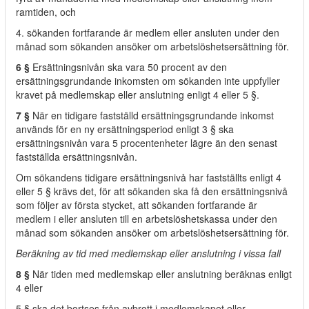
ramtiden, och
4. sökanden fortfarande är medlem eller ansluten under den
månad som sökanden ansöker om arbetslöshetsersättning för.
6 §
Ersättningsnivån ska vara 50 procent av den
ersättningsgrundande inkomsten om sökanden inte uppfyller
kravet på medlemskap eller anslutning enligt 4 eller 5 §.
7 §
När en tidigare fastställd ersättningsgrundande inkomst
används för en ny ersättningsperiod enligt 3 § ska
ersättningsnivån vara 5 procentenheter lägre än den senast
fastställda ersättningsnivån.
Om sökandens tidigare ersättningsnivå har fastställts enligt 4
eller 5 § krävs det, för att sökanden ska få den ersättningsnivå
som följer av första stycket, att sökanden fortfarande är
medlem i eller ansluten till en arbetslöshetskassa under den
månad som sökanden ansöker om arbetslöshetsersättning för.
Beräkning av tid med medlemskap eller anslutning i vissa fall
8 §
När tiden med medlemskap eller anslutning beräknas enligt
4 eller
5 § ska det bortses från avbrott i medlemskapet eller