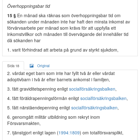
Överhoppningsbar tid
15 §
En månad ska räknas som överhoppningsbar tid om
sökanden under månaden inte har haft den minsta inkomst av
förvärvsarbete per månad som krävs för att uppfylla ett
inkomstvillkor och månaden till övervägande del innehåller tid
då sökanden har
1. varit förhindrad att arbeta på grund av styrkt sjukdom,
Sida 18
Original
2. vårdat eget barn som inte har fyllt två år eller vårdat
adoptivbarn i två år efter barnets ankomst i familjen,
3. fått graviditetspenning enligt
socialförsäkringsbalken
,
4. fått föräldrapenningsförmån enligt
socialförsäkringsbalken
,
5. fått närståendepenning enligt
socialförsäkringsbalken
,
6. genomgått militär utbildning som rekryt inom
Försvarsmakten,
7. tjänstgjort enligt lagen (
1994:1809
) om totalförsvarsplikt,