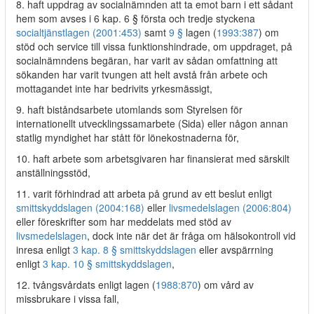
8. haft uppdrag av socialnämnden att ta emot barn i ett sådant
hem som avses i 6 kap. 6 § första och tredje styckena
socialtjänstlagen (2001:453)
samt
9 §
lagen (
1993:387
) om
stöd och service till vissa funktionshindrade, om uppdraget, på
socialnämndens begäran, har varit av sådan omfattning att
sökanden har varit tvungen att helt avstå från arbete och
mottagandet inte har bedrivits yrkesmässigt,
9. haft biståndsarbete utomlands som Styrelsen för
internationellt utvecklingssamarbete (Sida) eller någon annan
statlig myndighet har stått för lönekostnaderna för,
10. haft arbete som arbetsgivaren har finansierat med särskilt
anställningsstöd,
11. varit förhindrad att arbeta på grund av ett beslut enligt
smittskyddslagen (2004:168)
eller
livsmedelslagen (2006:804)
eller föreskrifter som har meddelats med stöd av
livsmedelslagen
, dock inte när det är fråga om hälsokontroll vid
inresa enligt
3 kap. 8 § smittskyddslagen
eller avspärrning
enligt
3 kap. 10 § smittskyddslagen
,
12. tvångsvårdats enligt lagen (
1988:870
) om vård av
missbrukare i vissa fall,