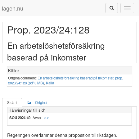
lagen.nu
Toggl
naviga
Prop. 2023/24:128
En arbetslöshetsförsäkring
baserad på inkomster
Källor
Originaldokument:
En arbetslöshetsförsäkring baserad på inkomster, prop.
2023/24:128 (pdf 3 MB)
,
Källa
Sida 1
Original
Hänvisningar till sid1
SOU 2024:49:
Avsnitt
3.2
Regeringen överlämnar denna proposition till riksdagen.