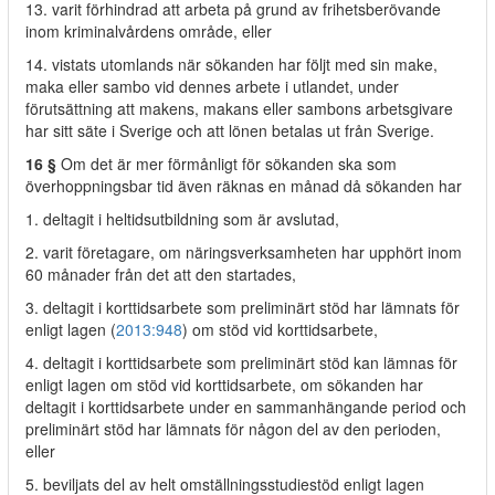
13. varit förhindrad att arbeta på grund av frihetsberövande
inom kriminalvårdens område, eller
14. vistats utomlands när sökanden har följt med sin make,
maka eller sambo vid dennes arbete i utlandet, under
förutsättning att makens, makans eller sambons arbetsgivare
har sitt säte i Sverige och att lönen betalas ut från Sverige.
16 §
Om det är mer förmånligt för sökanden ska som
överhoppningsbar tid även räknas en månad då sökanden har
1. deltagit i heltidsutbildning som är avslutad,
2. varit företagare, om näringsverksamheten har upphört inom
60 månader från det att den startades,
3. deltagit i korttidsarbete som preliminärt stöd har lämnats för
enligt lagen (
2013:948
) om stöd vid korttidsarbete,
4. deltagit i korttidsarbete som preliminärt stöd kan lämnas för
enligt lagen om stöd vid korttidsarbete, om sökanden har
deltagit i korttidsarbete under en sammanhängande period och
preliminärt stöd har lämnats för någon del av den perioden,
eller
5. beviljats del av helt omställningsstudiestöd enligt lagen