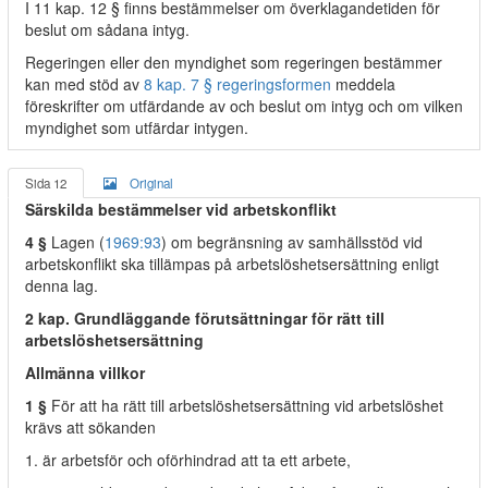
I 11 kap. 12 § finns bestämmelser om överklagandetiden för
beslut om sådana intyg.
Regeringen eller den myndighet som regeringen bestämmer
kan med stöd av
8 kap. 7 § regeringsformen
meddela
föreskrifter om utfärdande av och beslut om intyg och om vilken
myndighet som utfärdar intygen.
Sida 12
Original
Särskilda bestämmelser vid arbetskonflikt
4 §
Lagen (
1969:93
) om begränsning av samhällsstöd vid
arbetskonflikt ska tillämpas på arbetslöshetsersättning enligt
denna lag.
2 kap. Grundläggande förutsättningar för rätt till
arbetslöshetsersättning
Allmänna villkor
1 §
För att ha rätt till arbetslöshetsersättning vid arbetslöshet
krävs att sökanden
1. är arbetsför och oförhindrad att ta ett arbete,