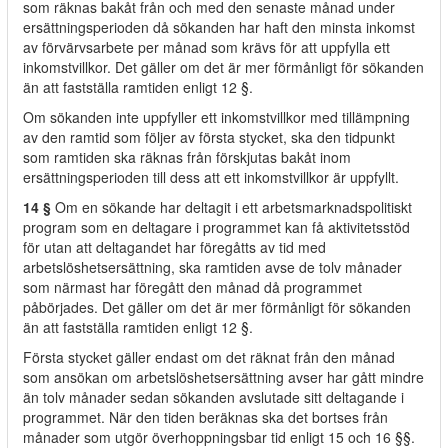
som räknas bakåt från och med den senaste månad under
ersättningsperioden då sökanden har haft den minsta inkomst
av förvärvsarbete per månad som krävs för att uppfylla ett
inkomstvillkor. Det gäller om det är mer förmånligt för sökanden
än att fastställa ramtiden enligt 12 §.
Om sökanden inte uppfyller ett inkomstvillkor med tillämpning
av den ramtid som följer av första stycket, ska den tidpunkt
som ramtiden ska räknas från förskjutas bakåt inom
ersättningsperioden till dess att ett inkomstvillkor är uppfyllt.
14 §
Om en sökande har deltagit i ett arbetsmarknadspolitiskt
program som en deltagare i programmet kan få aktivitetsstöd
för utan att deltagandet har föregåtts av tid med
arbetslöshetsersättning, ska ramtiden avse de tolv månader
som närmast har föregått den månad då programmet
påbörjades. Det gäller om det är mer förmånligt för sökanden
än att fastställa ramtiden enligt 12 §.
Första stycket gäller endast om det räknat från den månad
som ansökan om arbetslöshetsersättning avser har gått mindre
än tolv månader sedan sökanden avslutade sitt deltagande i
programmet. När den tiden beräknas ska det bortses från
månader som utgör överhoppningsbar tid enligt 15 och 16 §§.