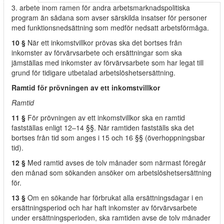
3. arbete inom ramen för andra arbetsmarknadspolitiska
program än sådana som avser särskilda insatser för personer
med funktionsnedsättning som medför nedsatt arbetsförmåga.
10 §
När ett inkomstvillkor prövas ska det bortses från
inkomster av förvärvsarbete och ersättningar som ska
jämställas med inkomster av förvärvsarbete som har legat till
grund för tidigare utbetalad arbetslöshetsersättning.
Ramtid för prövningen av ett inkomstvillkor
Ramtid
11 §
För prövningen av ett inkomstvillkor ska en ramtid
fastställas enligt 12–14 §§. När ramtiden fastställs ska det
bortses från tid som anges i 15 och 16 §§ (överhoppningsbar
tid).
12 §
Med ramtid avses de tolv månader som närmast föregår
den månad som sökanden ansöker om arbetslöshetsersättning
för.
13 §
Om en sökande har förbrukat alla ersättningsdagar i en
ersättningsperiod och har haft inkomster av förvärvsarbete
under ersättningsperioden, ska ramtiden avse de tolv månader