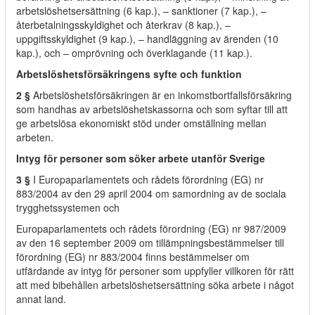
arbetslöshetsersättning (6 kap.), – sanktioner (7 kap.), –
återbetalningsskyldighet och återkrav (8 kap.), –
uppgiftsskyldighet (9 kap.), – handläggning av ärenden (10
kap.), och – omprövning och överklagande (11 kap.).
Arbetslöshetsförsäkringens syfte och funktion
2 §
Arbetslöshetsförsäkringen är en inkomstbortfallsförsäkring
som handhas av arbetslöshetskassorna och som syftar till att
ge arbetslösa ekonomiskt stöd under omställning mellan
arbeten.
Intyg för personer som söker arbete utanför Sverige
3 §
I Europaparlamentets och rådets förordning (EG) nr
883/2004 av den 29 april 2004 om samordning av de sociala
trygghetssystemen och
Europaparlamentets och rådets förordning (EG) nr 987/2009
av den 16 september 2009 om tillämpningsbestämmelser till
förordning (EG) nr 883/2004 finns bestämmelser om
utfärdande av intyg för personer som uppfyller villkoren för rätt
att med bibehållen arbetslöshetsersättning söka arbete i något
annat land.