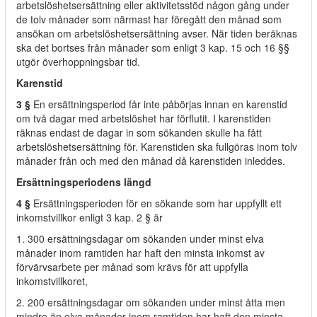
arbetslöshetsersättning eller aktivitetsstöd någon gång under
de tolv månader som närmast har föregått den månad som
ansökan om arbetslöshetsersättning avser. När tiden beräknas
ska det bortses från månader som enligt 3 kap. 15 och 16 §§
utgör överhoppningsbar tid.
Karenstid
3 §
En ersättningsperiod får inte påbörjas innan en karenstid
om två dagar med arbetslöshet har förflutit. I karenstiden
räknas endast de dagar in som sökanden skulle ha fått
arbetslöshetsersättning för. Karenstiden ska fullgöras inom tolv
månader från och med den månad då karenstiden inleddes.
Ersättningsperiodens längd
4 §
Ersättningsperioden för en sökande som har uppfyllt ett
inkomstvillkor enligt 3 kap. 2 § är
1. 300 ersättningsdagar om sökanden under minst elva
månader inom ramtiden har haft den minsta inkomst av
förvärvsarbete per månad som krävs för att uppfylla
inkomstvillkoret,
2. 200 ersättningsdagar om sökanden under minst åtta men
mindre än elva månader inom ramtiden har haft den minsta