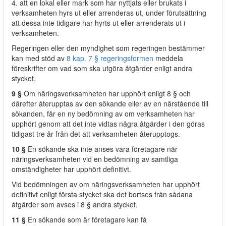
4. att en lokal eller mark som har nyttjats eller brukats i
verksamheten hyrs ut eller arrenderas ut, under förutsättning
att dessa inte tidigare har hyrts ut eller arrenderats ut i
verksamheten.
Regeringen eller den myndighet som regeringen bestämmer
kan med stöd av
8 kap. 7 § regeringsformen
meddela
föreskrifter om vad som ska utgöra åtgärder enligt andra
stycket.
9 §
Om näringsverksamheten har upphört enligt 8 § och
därefter återupptas av den sökande eller av en närstående till
sökanden, får en ny bedömning av om verksamheten har
upphört genom att det inte vidtas några åtgärder i den göras
tidigast tre år från det att verksamheten återupptogs.
10 §
En sökande ska inte anses vara företagare när
näringsverksamheten vid en bedömning av samtliga
omständigheter har upphört definitivt.
Vid bedömningen av om näringsverksamheten har upphört
definitivt enligt första stycket ska det bortses från sådana
åtgärder som avses i 8 § andra stycket.
11 §
En sökande som är företagare kan få