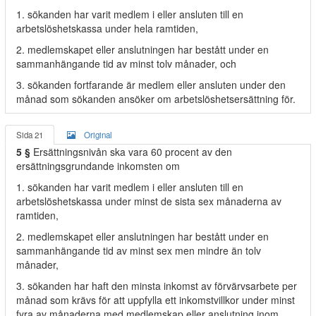
1. sökanden har varit medlem i eller ansluten till en
arbetslöshetskassa under hela ramtiden,
2. medlemskapet eller anslutningen har bestått under en
sammanhängande tid av minst tolv månader, och
3. sökanden fortfarande är medlem eller ansluten under den
månad som sökanden ansöker om arbetslöshetsersättning för.
Sida 21
Original
5 §
Ersättningsnivån ska vara 60 procent av den
ersättningsgrundande inkomsten om
1. sökanden har varit medlem i eller ansluten till en
arbetslöshetskassa under minst de sista sex månaderna av
ramtiden,
2. medlemskapet eller anslutningen har bestått under en
sammanhängande tid av minst sex men mindre än tolv
månader,
3. sökanden har haft den minsta inkomst av förvärvsarbete per
månad som krävs för att uppfylla ett inkomstvillkor under minst
fyra av månaderna med medlemskap eller anslutning inom