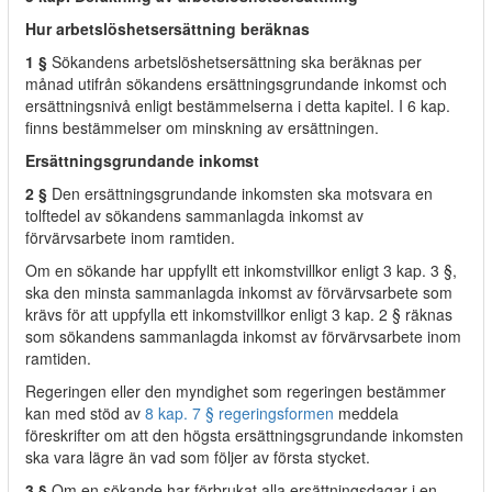
Hur arbetslöshetsersättning beräknas
1 §
Sökandens arbetslöshetsersättning ska beräknas per
månad utifrån sökandens ersättningsgrundande inkomst och
ersättningsnivå enligt bestämmelserna i detta kapitel. I 6 kap.
finns bestämmelser om minskning av ersättningen.
Ersättningsgrundande inkomst
2 §
Den ersättningsgrundande inkomsten ska motsvara en
tolftedel av sökandens sammanlagda inkomst av
förvärvsarbete inom ramtiden.
Om en sökande har uppfyllt ett inkomstvillkor enligt 3 kap. 3 §,
ska den minsta sammanlagda inkomst av förvärvsarbete som
krävs för att uppfylla ett inkomstvillkor enligt 3 kap. 2 § räknas
som sökandens sammanlagda inkomst av förvärvsarbete inom
ramtiden.
Regeringen eller den myndighet som regeringen bestämmer
kan med stöd av
8 kap. 7 § regeringsformen
meddela
föreskrifter om att den högsta ersättningsgrundande inkomsten
ska vara lägre än vad som följer av första stycket.
3 §
Om en sökande har förbrukat alla ersättningsdagar i en