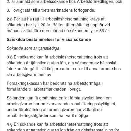
2. är anmäld som arbetssökande hos Arbetsförmedlingen, och
3. i övrigt står till arbetsmarknadens förfogande.
2 §
För att ha rätt till arbetslöshetsersättning krävs att
sökanden har fyllt 20 år. Rätten till ersättning upphör vid
månadsskiftet före den månad då sökanden fyller 66 år.
Särskilda bestämmelser för vissa sökande
Sökande som är tjänstlediga
3 §
En sökande kan få arbetslöshetsersättning trots att
sökanden är tjänstledig utan lön, om sökanden av hälsoskäl
inte kan återgå till sitt tidigare arbete eller till annat arbete hos
sin arbetsgivare men av
Försäkringskassan har bedömts ha arbetsförmåga i
förhållande till arbetsmarknaden i övrigt.
Sökanden kan få ersättning enligt första stycket även om
arbetsgivaren har en kvarvarande rehabiliteringsskyldighet,
under förutsättning att arbetsgivaren har vidtagit de
rehabiliteringsåtgärder som har varit möjliga.
4 §
En sökande kan få arbetslöshetsersättning trots att
sökanden är tjänstledig utan lön från en deltidsanställning för