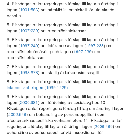
4. Riksdagen antar regeringens förslag till lag om ändring i
lagen (
1991:586
) om särskild inkomstskatt för utomlands
bosatta.
5. Riksdagen antar regeringens förslag till lag om ändring i
lagen (
1997:239
) om arbetslöshetskassor.
6. Riksdagen antar regeringens förslag till lag om ändring i
lagen (
1997:240
) om införande av lagen (
1997:238
) om
arbetslöshetsförsäkring och lagen (
1997:239
) om
arbetslöshetskassor.
7. Riksdagen antar regeringens förslag till lag om ändring i
lagen (
1998:676
) om statlig ålderspensionsavgift.
8. Riksdagen antar regeringens förslag till lag om ändring i
inkomstskattelagen (1999:1229)
.
9. Riksdagen antar regeringens förslag till lag om ändring i
lagen (
2000:981
) om fördelning av socialavgifter. 10.
Riksdagen antar regeringens förslag till lag om ändring i lagen
(
2002:546
) om behandling av personuppgifter i den
arbetsmarknadspolitiska verksamheten. 11. Riksdagen antar
regeringens förslag till lag om ändring i lagen (
2006:469
) om
behandling av personuppgifter vid Inspektionen för