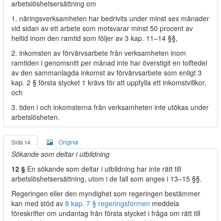
arbetslöshetsersättning om
1. näringsverksamheten har bedrivits under minst sex månader
vid sidan av ett arbete som motsvarar minst 50 procent av
heltid inom den ramtid som följer av 3 kap. 11–14 §§,
2. inkomsten av förvärvsarbete från verksamheten inom
ramtiden i genomsnitt per månad inte har överstigit en tolftedel
av den sammanlagda inkomst av förvärvsarbete som enligt 3
kap. 2 § första stycket 1 krävs för att uppfylla ett inkomstvillkor,
och
3. tiden i och inkomsterna från verksamheten inte utökas under
arbetslösheten.
Sida 14
Original
Sökande som deltar i utbildning
12 §
En sökande som deltar i utbildning har inte rätt till
arbetslöshetsersättning, utom i de fall som anges i 13–15 §§.
Regeringen eller den myndighet som regeringen bestämmer
kan med stöd av
8 kap. 7 § regeringsformen
meddela
föreskrifter om undantag från första stycket i fråga om rätt till