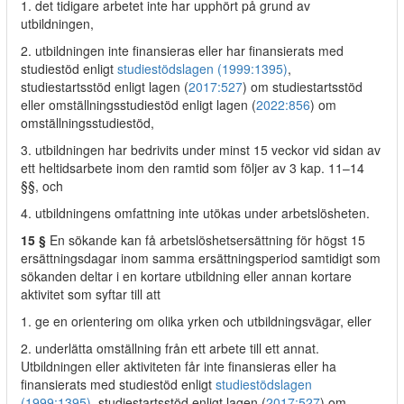
1. det tidigare arbetet inte har upphört på grund av
utbildningen,
2. utbildningen inte finansieras eller har finansierats med
studiestöd enligt
studiestödslagen (1999:1395)
,
studiestartsstöd enligt lagen (
2017:527
) om studiestartsstöd
eller omställningsstudiestöd enligt lagen (
2022:856
) om
omställningsstudiestöd,
3. utbildningen har bedrivits under minst 15 veckor vid sidan av
ett heltidsarbete inom den ramtid som följer av 3 kap. 11–14
§§, och
4. utbildningens omfattning inte utökas under arbetslösheten.
15 §
En sökande kan få arbetslöshetsersättning för högst 15
ersättningsdagar inom samma ersättningsperiod samtidigt som
sökanden deltar i en kortare utbildning eller annan kortare
aktivitet som syftar till att
1. ge en orientering om olika yrken och utbildningsvägar, eller
2. underlätta omställning från ett arbete till ett annat.
Utbildningen eller aktiviteten får inte finansieras eller ha
finansierats med studiestöd enligt
studiestödslagen
(1999:1395)
, studiestartsstöd enligt lagen (
2017:527
) om