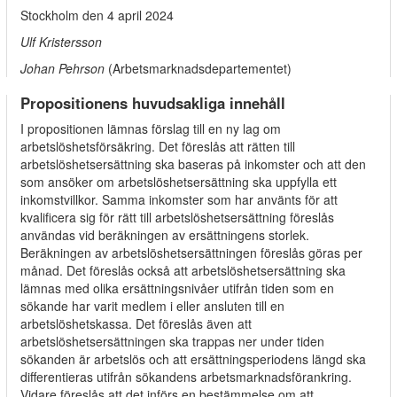
Stockholm den 4 april 2024
Ulf Kristersson
Johan Pehrson
(Arbetsmarknadsdepartementet)
Propositionens huvudsakliga innehåll
I propositionen lämnas förslag till en ny lag om
arbetslöshetsförsäkring. Det föreslås att rätten till
arbetslöshetsersättning ska baseras på inkomster och att den
som ansöker om arbetslöshetsersättning ska uppfylla ett
inkomstvillkor. Samma inkomster som har använts för att
kvalificera sig för rätt till arbetslöshetsersättning föreslås
användas vid beräkningen av ersättningens storlek.
Beräkningen av arbetslöshetsersättningen föreslås göras per
månad. Det föreslås också att arbetslöshetsersättning ska
lämnas med olika ersättningsnivåer utifrån tiden som en
sökande har varit medlem i eller ansluten till en
arbetslöshetskassa. Det föreslås även att
arbetslöshetsersättningen ska trappas ner under tiden
sökanden är arbetslös och att ersättningsperiodens längd ska
differentieras utifrån sökandens arbetsmarknadsförankring.
Vidare föreslås att det införs en bestämmelse om att