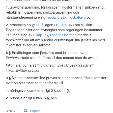
1. graviditetspenning, föräldrapenningsförmåner, sjukpenning,
rehabiliteringspenning, smittbärarpenning och
närståendepenning enligt
socialförsäkringsbalken
, och
2. ersättning enligt
20 §
lagen (
1991:1047
) om sjuklön.
Regeringen eller den myndighet som regeringen bestämmer
kan med stöd av
8 kap. 7 § regeringsformen
meddela
föreskrifter om att även andra ersättningar ska jämställas med
inkomster av förvärvsarbete.
8 §
Ersättningar som jämställs med inkomster av
förvärvsarbete ska hänföras till den månad som de avser.
Inkomster och ersättningar som inte får beaktas när ett
inkomstvillkor prövas
9 §
När ett inkomstvillkor prövas ska det bortses från inkomster
av förvärvsarbete som hänför sig till
1. näringsverksamhet enligt 2 kap. 11 §,
2. bisyssla enligt 6 kap. 5 §, och
Sida 17
Original