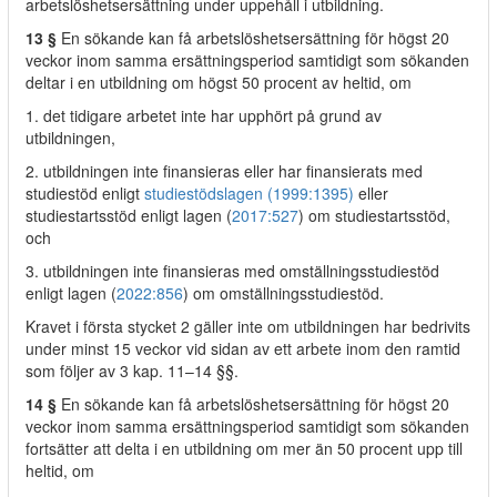
arbetslöshetsersättning under uppehåll i utbildning.
13 §
En sökande kan få arbetslöshetsersättning för högst 20
veckor inom samma ersättningsperiod samtidigt som sökanden
deltar i en utbildning om högst 50 procent av heltid, om
1. det tidigare arbetet inte har upphört på grund av
utbildningen,
2. utbildningen inte finansieras eller har finansierats med
studiestöd enligt
studiestödslagen (1999:1395)
eller
studiestartsstöd enligt lagen (
2017:527
) om studiestartsstöd,
och
3. utbildningen inte finansieras med omställningsstudiestöd
enligt lagen (
2022:856
) om omställningsstudiestöd.
Kravet i första stycket 2 gäller inte om utbildningen har bedrivits
under minst 15 veckor vid sidan av ett arbete inom den ramtid
som följer av 3 kap. 11–14 §§.
14 §
En sökande kan få arbetslöshetsersättning för högst 20
veckor inom samma ersättningsperiod samtidigt som sökanden
fortsätter att delta i en utbildning om mer än 50 procent upp till
heltid, om