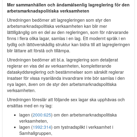
Mer sammanhållen och ändamålsenlig lagreglering för den
arbetsmarknadspolitiska verksamheten
Utredningen bedömer att lagregleringen som styr den
arbetsmarknadspolitiska verksamheten kan blir mer
lättillgänglig om en del av den regleringen, som för närvarande
finns i flera olika lagar, samlas i en lag. Ett modernt språk i en
tydlig och lättöverskådlig struktur kan bidra till att lagregleringen
blir lättare att förstå och tillämpa.
Utredningen bedömer att bl.a. lagreglering som detaljerat
reglerar en viss del av verksamheten, kompletterande
dataskyddsreglering och bestämmelser som särskilt reglerar
insatser för vissa nyanlända invandrare inte bör samlas i den
nya lagen, även om de styr den arbetsmarknadspolitiska
verksamheten.
Utredningen föreslår att följande sex lagar ska upphävas och
ersättas med en ny lag:
lagen (
2000:625
) om den arbetsmarknadspolitiska
verksamheten,
lagen (
1992:314
) om tystnadsplikt i verksamhet i
Samhallgruppen,