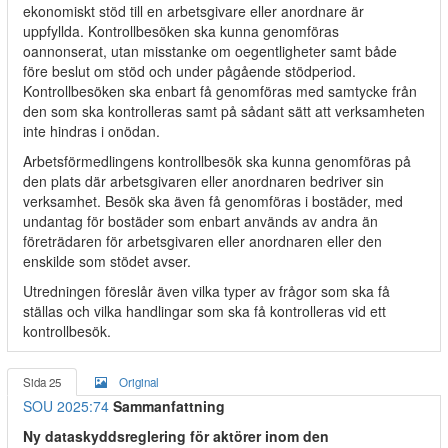
ekonomiskt stöd till en arbetsgivare eller anordnare är
uppfyllda. Kontrollbesöken ska kunna genomföras
oannonserat, utan misstanke om oegentligheter samt både
före beslut om stöd och under pågående stödperiod.
Kontrollbesöken ska enbart få genomföras med samtycke från
den som ska kontrolleras samt på sådant sätt att verksamheten
inte hindras i onödan.
Arbetsförmedlingens kontrollbesök ska kunna genomföras på
den plats där arbetsgivaren eller anordnaren bedriver sin
verksamhet. Besök ska även få genomföras i bostäder, med
undantag för bostäder som enbart används av andra än
företrädaren för arbetsgivaren eller anordnaren eller den
enskilde som stödet avser.
Utredningen föreslår även vilka typer av frågor som ska få
ställas och vilka handlingar som ska få kontrolleras vid ett
kontrollbesök.
Sida 25
Original
SOU 2025:74
Sammanfattning
Ny dataskyddsreglering för aktörer inom den