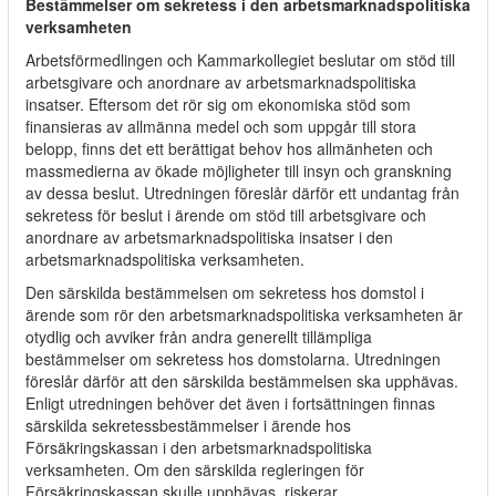
Bestämmelser om sekretess i den arbetsmarknadspolitiska
verksamheten
Arbetsförmedlingen och Kammarkollegiet beslutar om stöd till
arbetsgivare och anordnare av arbetsmarknadspolitiska
insatser. Eftersom det rör sig om ekonomiska stöd som
finansieras av allmänna medel och som uppgår till stora
belopp, finns det ett berättigat behov hos allmänheten och
massmedierna av ökade möjligheter till insyn och granskning
av dessa beslut. Utredningen föreslår därför ett undantag från
sekretess för beslut i ärende om stöd till arbetsgivare och
anordnare av arbetsmarknadspolitiska insatser i den
arbetsmarknadspolitiska verksamheten.
Den särskilda bestämmelsen om sekretess hos domstol i
ärende som rör den arbetsmarknadspolitiska verksamheten är
otydlig och avviker från andra generellt tillämpliga
bestämmelser om sekretess hos domstolarna. Utredningen
föreslår därför att den särskilda bestämmelsen ska upphävas.
Enligt utredningen behöver det även i fortsättningen finnas
särskilda sekretessbestämmelser i ärende hos
Försäkringskassan i den arbetsmarknadspolitiska
verksamheten. Om den särskilda regleringen för
Försäkringskassan skulle upphävas, riskerar