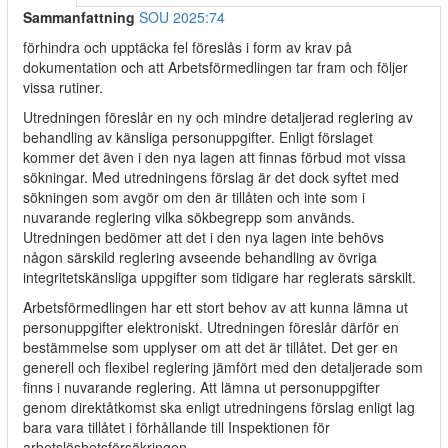
Sammanfattning
SOU 2025:74
förhindra och upptäcka fel föreslås i form av krav på
dokumentation och att Arbetsförmedlingen tar fram och följer
vissa rutiner.
Utredningen föreslår en ny och mindre detaljerad reglering av
behandling av känsliga personuppgifter. Enligt förslaget
kommer det även i den nya lagen att finnas förbud mot vissa
sökningar. Med utredningens förslag är det dock syftet med
sökningen som avgör om den är tillåten och inte som i
nuvarande reglering vilka sökbegrepp som används.
Utredningen bedömer att det i den nya lagen inte behövs
någon särskild reglering avseende behandling av övriga
integritetskänsliga uppgifter som tidigare har reglerats särskilt.
Arbetsförmedlingen har ett stort behov av att kunna lämna ut
personuppgifter elektroniskt. Utredningen föreslår därför en
bestämmelse som upplyser om att det är tillåtet. Det ger en
generell och flexibel reglering jämfört med den detaljerade som
finns i nuvarande reglering. Att lämna ut personuppgifter
genom direktåtkomst ska enligt utredningens förslag enligt lag
bara vara tillåtet i förhållande till Inspektionen för
arbetslöshetsförsäkringen.