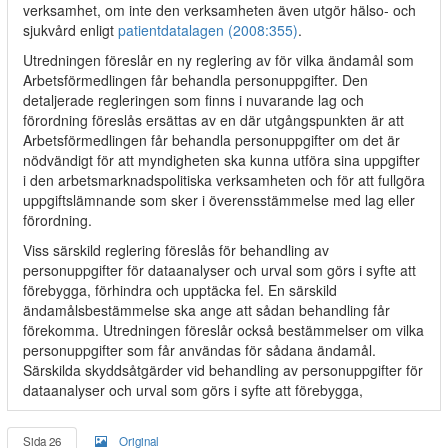
verksamhet, om inte den verksamheten även utgör hälso- och
sjukvård enligt
patientdatalagen (2008:355)
.
Utredningen föreslår en ny reglering av för vilka ändamål som
Arbetsförmedlingen får behandla personuppgifter. Den
detaljerade regleringen som finns i nuvarande lag och
förordning föreslås ersättas av en där utgångspunkten är att
Arbetsförmedlingen får behandla personuppgifter om det är
nödvändigt för att myndigheten ska kunna utföra sina uppgifter
i den arbetsmarknadspolitiska verksamheten och för att fullgöra
uppgiftslämnande som sker i överensstämmelse med lag eller
förordning.
Viss särskild reglering föreslås för behandling av
personuppgifter för dataanalyser och urval som görs i syfte att
förebygga, förhindra och upptäcka fel. En särskild
ändamålsbestämmelse ska ange att sådan behandling får
förekomma. Utredningen föreslår också bestämmelser om vilka
personuppgifter som får användas för sådana ändamål.
Särskilda skyddsåtgärder vid behandling av personuppgifter för
dataanalyser och urval som görs i syfte att förebygga,
Sida 26
Original