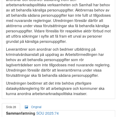
arbetsmarknadspolitiska verksamheten och Samhall har behov
av att behandla känsliga personuppgifter. Aktörernas behov av
att behandla sådana personuppgifter kan inte fullt ut tillgodoses
med nuvarande regleringar. Utredningen föreslår därför att
aktörerna under vissa förutsättningar ska få behandla känsliga
personuppgifter. Vidare föreslås för respektive aktör förbud mot
att utföra sökningar i syfte att få fram ett urval av personer
grundat på känsliga personuppgifter.
Leverantörer som anordnar och bedriver utbildning på
kriminalvårdsanstalt på uppdrag av Arbetsförmedlingen har
behov av att behandla personuppgifter som rör
lagöverträdelser som inte tillgodoses med nuvarande reglering.
Utredningen föreslår därför att leverantörerna under vissa
förutsättningar ska få behandla sådana personuppgifter.
Utredningen bedömer att det inte behövs ytterligare
dataskyddsreglering för att arbetsgivare och kommuner ska
kunna anordna arbetsmarknadspolitiska insatser.
Sida 28
Original
Sammanfattning
SOU 2025:74