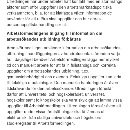
Utredningen har under arbetet haft kontakt med en stor mängd
aktörer som utför uppgifter i den arbetsmarknadspolitiska
verksamheten, bl.a. för att klarlägga vilken information de
använder för att utföra sina uppgifter och hur deras
personuppgiftsbehandling ser ut.
Arbetsförmedlingens tillgång till information om
arbetssökandes utbildning förbättras
Arbetsförmedlingen använder information om arbetssökandes
utbildning i handläggningen av hundratusentals ärenden varje
år. I dagsläget behöver Arbetsförmedlingen lägga ner mycket
tid och manuellt arbete för att få in fullständiga och korrekta
uppgifter om arbetssökandes utbildning, t.ex.
gymnasiebehörighet och examen. Felaktiga uppgifter kan leda
till felaktiga utbetalningar. Den manuella hanteringen är även
tidskrävande för den arbetssökande. Utredningen föreslår
därför att Universitets- och högskolerådet, universitet,
högskolor samt folkhögskolor ska vara skyldiga att lämna vissa
uppgifter till Arbetsförmedlingen. Utredningen föreslår även att
uppgifter under vissa förutsättningar ska få lämnas ut
elektroniskt från statliga universitets och högskolors
studieregister till Arbetsförmedlingen.