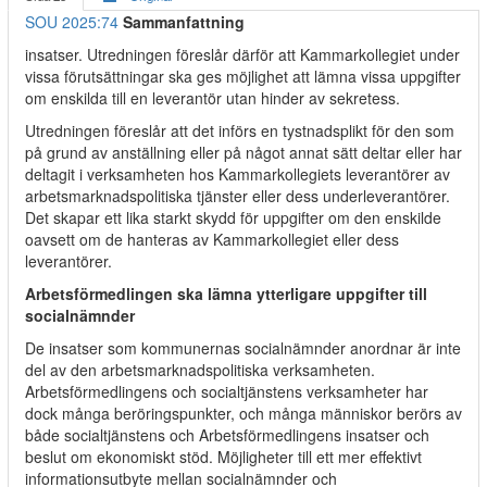
SOU 2025:74
Sammanfattning
insatser. Utredningen föreslår därför att Kammarkollegiet under
vissa förutsättningar ska ges möjlighet att lämna vissa uppgifter
om enskilda till en leverantör utan hinder av sekretess.
Utredningen föreslår att det införs en tystnadsplikt för den som
på grund av anställning eller på något annat sätt deltar eller har
deltagit i verksamheten hos Kammarkollegiets leverantörer av
arbetsmarknadspolitiska tjänster eller dess underleverantörer.
Det skapar ett lika starkt skydd för uppgifter om den enskilde
oavsett om de hanteras av Kammarkollegiet eller dess
leverantörer.
Arbetsförmedlingen ska lämna ytterligare uppgifter till
socialnämnder
De insatser som kommunernas socialnämnder anordnar är inte
del av den arbetsmarknadspolitiska verksamheten.
Arbetsförmedlingens och socialtjänstens verksamheter har
dock många beröringspunkter, och många människor berörs av
både socialtjänstens och Arbetsförmedlingens insatser och
beslut om ekonomiskt stöd. Möjligheter till ett mer effektivt
informationsutbyte mellan socialnämnder och