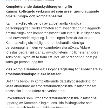
Kompletterande dataskyddsreglering för
Kammarkollegiets verksamhet som avser grundläggande
omställnings- och kompetensstöd
Kammarkollegiets behov av att behandla känsliga
personuppgifter i verksamheten som avser det grundläggande
omställnings- och kompetensstödet kan inte fullt ut tillgodoses
med nuvarande reglering. Utredningen föreslår därför att
Kammarkollegiets möjligheter att behandla känsliga
personuppgifter i den verksamheten ska utökas. Vidare
föreslås begränsningar av myndighetens möjligheter att göra
sökningar i syfte att få fram ett urval av personer grundat på
känsliga personuppgifter.
Viss kompletterande dataskyddsreglering för anordnare av
arbetsmarknadspolitiska insatser
Det finns behov av kompletterande dataskyddsreglering för
vissa anordnare av arbetsmarknadspolitiska insatser för att
dessa ska kunna utföra sin verksamhet.
Leverantörer som utför arbetsmarknadspolitiska insatser på
uppdrag av Kammarkollegiet, enskilda folkhögskolor som
anordnar och bedriver utbildning inom den