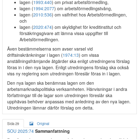
lagen (
1993:440
) om privat arbetsförmedling,
lagen (
1994:2077
) om arbetsförmedlingstvång,
lagen (
2010:536
) om valfrihet hos Arbetsförmedlingen,
och
lagen (
2020:474
) om skyldighet för kreditinstitut och
försäkringsgivare att lämna vissa uppgifter till
Arbetsförmedlingen.
Även bestämmelserna som avser varsel vid
driftsinskränkningar i lagen (
1974:13
) om vissa
anställningsfrämjande åtgärder ska enligt utredningens förslag
föras in i den nya lagen. Enligt utredningens förslag ska också
viss ny reglering som utredningen föreslår föras in i lagen.
Den nya lagen ska benämnas lagen om den
arbetsmarknadspolitiska verksamheten. Hänvisningar i andra
författningar till de lagar som utredningen föreslår ska
upphävas behöver anpassas med anledning av den nya lagen.
Utredningen lämnar därför förslag om detta.
Sida 29
Original
SOU 2025:74
Sammanfattning