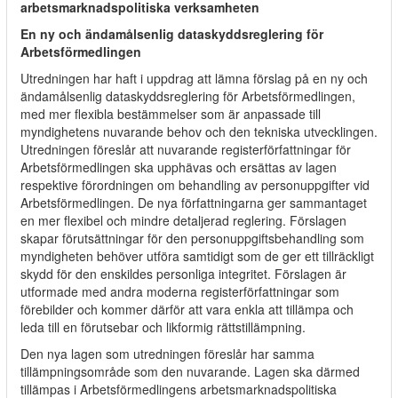
arbetsmarknadspolitiska verksamheten
En ny och ändamålsenlig dataskyddsreglering för
Arbetsförmedlingen
Utredningen har haft i uppdrag att lämna förslag på en ny och
ändamålsenlig dataskyddsreglering för Arbetsförmedlingen,
med mer flexibla bestämmelser som är anpassade till
myndighetens nuvarande behov och den tekniska utvecklingen.
Utredningen föreslår att nuvarande registerförfattningar för
Arbetsförmedlingen ska upphävas och ersättas av lagen
respektive förordningen om behandling av personuppgifter vid
Arbetsförmedlingen. De nya författningarna ger sammantaget
en mer flexibel och mindre detaljerad reglering. Förslagen
skapar förutsättningar för den personuppgiftsbehandling som
myndigheten behöver utföra samtidigt som de ger ett tillräckligt
skydd för den enskildes personliga integritet. Förslagen är
utformade med andra moderna registerförfattningar som
förebilder och kommer därför att vara enkla att tillämpa och
leda till en förutsebar och likformig rättstillämpning.
Den nya lagen som utredningen föreslår har samma
tillämpningsområde som den nuvarande. Lagen ska därmed
tillämpas i Arbetsförmedlingens arbetsmarknadspolitiska