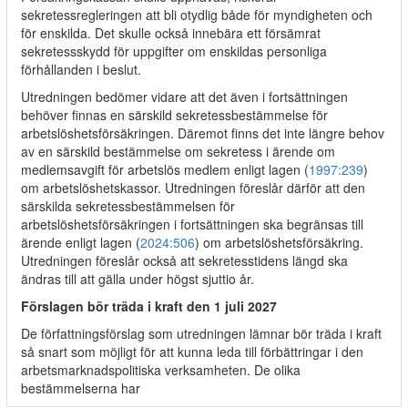
sekretessregleringen att bli otydlig både för myndigheten och
för enskilda. Det skulle också innebära ett försämrat
sekretessskydd för uppgifter om enskildas personliga
förhållanden i beslut.
Utredningen bedömer vidare att det även i fortsättningen
behöver finnas en särskild sekretessbestämmelse för
arbetslöshetsförsäkringen. Däremot finns det inte längre behov
av en särskild bestämmelse om sekretess i ärende om
medlemsavgift för arbetslös medlem enligt lagen (
1997:239
)
om arbetslöshetskassor. Utredningen föreslår därför att den
särskilda sekretessbestämmelsen för
arbetslöshetsförsäkringen i fortsättningen ska begränsas till
ärende enligt lagen (
2024:506
) om arbetslöshetsförsäkring.
Utredningen föreslår också att sekretesstidens längd ska
ändras till att gälla under högst sjuttio år.
Förslagen bör träda i kraft den 1 juli 2027
De författningsförslag som utredningen lämnar bör träda i kraft
så snart som möjligt för att kunna leda till förbättringar i den
arbetsmarknadspolitiska verksamheten. De olika
bestämmelserna har