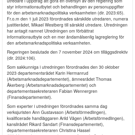
utredare i uppdrag att göra en översyn av den reglering som
styr informationsutbytet och behandlingen av personuppgifter
för den arbetsmarknadspolitiska verksamheten (dir. 2023:65).
Fr.o.m den 1 juli 2023 förordnades särskilde utredaren, numera
justitierådet, Mikael Westberg till särskild utredare. Utredningen
har antagit namnet Utredningen om förbättrat
informationsutbyte och en mer ändamålsenlig lagreglering för
den arbetsmarknadspolitiska verksamheten.
Regeringen beslutade den 7 november 2024 om tilläggsdirektiv
(dir. 2024:106).
Som sakkunniga i utredningen förordnades den 30 oktober
2023 departementsrådet Karin Hermanrud
(Arbetsmarknadsdepartementet), ämnesrådet Thomas
Åkerberg (Arbetsmarknadsdepartementet) och
departementssekreteraren Fabian Wennergren
(Finansdepartementet).
Som experter i utredningen förordnades samma dag
verksjuristen Ann Gustavsson (Arbetsförmedlingen),
kvalificerade handläggaren Arild Vågen (Arbetsförmedlingen),
kanslirådet Rikard Sandart (Finansdepartementet),
departementssekreteraren Christina Hassel