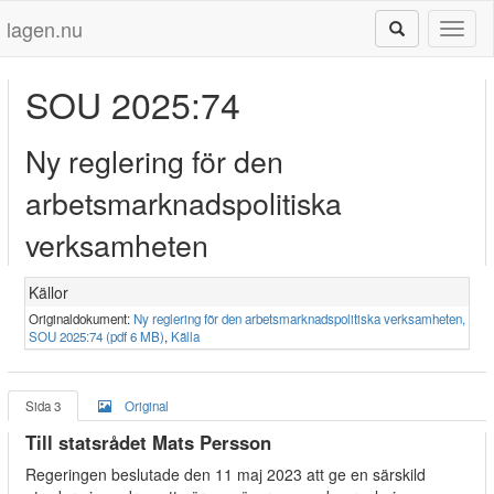
lagen.nu
Toggl
naviga
SOU 2025:74
Ny reglering för den
arbetsmarknadspolitiska
verksamheten
Källor
Originaldokument:
Ny reglering för den arbetsmarknadspolitiska verksamheten,
SOU 2025:74 (pdf 6 MB)
,
Källa
Sida 3
Original
Till statsrådet Mats Persson
Regeringen beslutade den 11 maj 2023 att ge en särskild