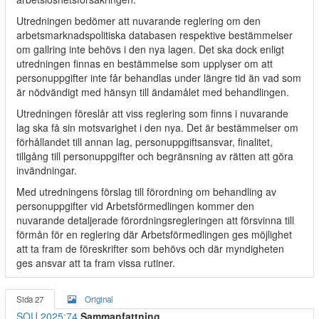
Utredningen bedömer att nuvarande reglering om den
arbetsmarknadspolitiska databasen respektive bestämmelser
om gallring inte behövs i den nya lagen. Det ska dock enligt
utredningen finnas en bestämmelse som upplyser om att
personuppgifter inte får behandlas under längre tid än vad som
är nödvändigt med hänsyn till ändamålet med behandlingen.
Utredningen föreslår att viss reglering som finns i nuvarande
lag ska få sin motsvarighet i den nya. Det är bestämmelser om
förhållandet till annan lag, personuppgiftsansvar, finalitet,
tillgång till personuppgifter och begränsning av rätten att göra
invändningar.
Med utredningens förslag till förordning om behandling av
personuppgifter vid Arbetsförmedlingen kommer den
nuvarande detaljerade förordningsregleringen att försvinna till
förmån för en reglering där Arbetsförmedlingen ges möjlighet
att ta fram de föreskrifter som behövs och där myndigheten
ges ansvar att ta fram vissa rutiner.
Sida 27
Original
SOU 2025:74
Sammanfattning