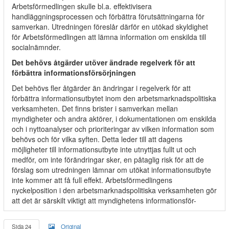
Arbetsförmedlingen skulle bl.a. effektivisera
handläggningsprocessen och förbättra förutsättningarna för
samverkan. Utredningen föreslår därför en utökad skyldighet
för Arbetsförmedlingen att lämna information om enskilda till
socialnämnder.
Det behövs åtgärder utöver ändrade regelverk för att
förbättra informationsförsörjningen
Det behövs fler åtgärder än ändringar i regelverk för att
förbättra informationsutbytet inom den arbetsmarknadspolitiska
verksamheten. Det finns brister i samverkan mellan
myndigheter och andra aktörer, i dokumentationen om enskilda
och i nyttoanalyser och prioriteringar av vilken information som
behövs och för vilka syften. Detta leder till att dagens
möjligheter till informationsutbyte inte utnyttjas fullt ut och
medför, om inte förändringar sker, en påtaglig risk för att de
förslag som utredningen lämnar om utökat informationsutbyte
inte kommer att få full effekt. Arbetsförmedlingens
nyckelposition i den arbetsmarknadspolitiska verksamheten gör
att det är särskilt viktigt att myndighetens informationsför-
Sida 24
Original