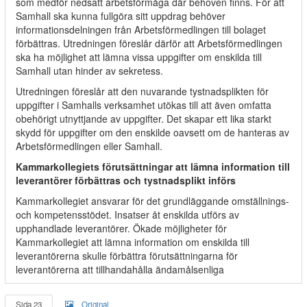
som medför nedsatt arbetsförmåga där behoven finns. För att
Samhall ska kunna fullgöra sitt uppdrag behöver
informationsdelningen från Arbetsförmedlingen till bolaget
förbättras. Utredningen föreslår därför att Arbetsförmedlingen
ska ha möjlighet att lämna vissa uppgifter om enskilda till
Samhall utan hinder av sekretess.
Utredningen föreslår att den nuvarande tystnadsplikten för
uppgifter i Samhalls verksamhet utökas till att även omfatta
obehörigt utnyttjande av uppgifter. Det skapar ett lika starkt
skydd för uppgifter om den enskilde oavsett om de hanteras av
Arbetsförmedlingen eller Samhall.
Kammarkollegiets förutsättningar att lämna information till
leverantörer förbättras och tystnadsplikt införs
Kammarkollegiet ansvarar för det grundläggande omställnings-
och kompetensstödet. Insatser åt enskilda utförs av
upphandlade leverantörer. Ökade möjligheter för
Kammarkollegiet att lämna information om enskilda till
leverantörerna skulle förbättra förutsättningarna för
leverantörerna att tillhandahålla ändamålsenliga
Sida 23
Original