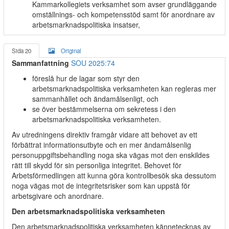
Kammarkollegiets verksamhet som avser grundläggande
omställnings- och kompetensstöd samt för anordnare av
arbetsmarknadspolitiska insatser,
Sida 20
Original
Sammanfattning
SOU 2025:74
föreslå hur de lagar som styr den
arbetsmarknadspolitiska verksamheten kan regleras mer
sammanhållet och ändamålsenligt, och
se över bestämmelserna om sekretess i den
arbetsmarknadspolitiska verksamheten.
Av utredningens direktiv framgår vidare att behovet av ett
förbättrat informationsutbyte och en mer ändamålsenlig
personuppgiftsbehandling noga ska vägas mot den enskildes
rätt till skydd för sin personliga integritet. Behovet för
Arbetsförmedlingen att kunna göra kontrollbesök ska dessutom
noga vägas mot de integritetsrisker som kan uppstå för
arbetsgivare och anordnare.
Den arbetsmarknadspolitiska verksamheten
Den arbetsmarknadspolitiska verksamheten kännetecknas av