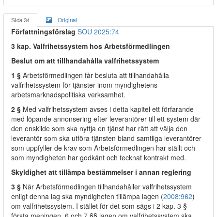
Sida 34
Original
Författningsförslag
SOU 2025:74
3 kap. Valfrihetssystem hos Arbetsförmedlingen
Beslut om att tillhandahålla valfrihetssystem
1 §
Arbetsförmedlingen får besluta att tillhandahålla
valfrihetssystem för tjänster inom myndighetens
arbetsmarknadspolitiska verksamhet.
2 §
Med valfrihetssystem avses i detta kapitel ett förfarande
med löpande annonsering efter leverantörer till ett system där
den enskilde som ska nyttja en tjänst har rätt att välja den
leverantör som ska utföra tjänsten bland samtliga leverantörer
som uppfyller de krav som Arbetsförmedlingen har ställt och
som myndigheten har godkänt och tecknat kontrakt med.
Skyldighet att tillämpa bestämmelser i annan reglering
3 §
När Arbetsförmedlingen tillhandahåller valfrihetssystem
enligt denna lag ska myndigheten tillämpa lagen (
2008:962
)
om valfrihetssystem. I stället för det som sägs i 2 kap. 3 §
första meningen, 6 och 7 §§ lagen om valfrihetssystem ska