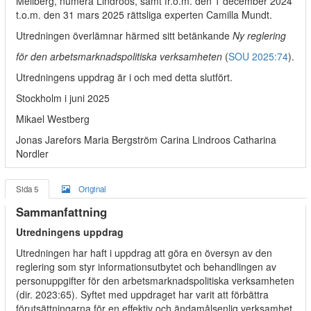
Mellberg, numera Lindroos, samt fr.o.m. den 1 december 2024
t.o.m. den 31 mars 2025 rättsliga experten Camilla Mundt.
Utredningen överlämnar härmed sitt betänkande
Ny reglering
för den arbetsmarknadspolitiska verksamheten
(
SOU 2025:74
).
Utredningens uppdrag är i och med detta slutfört.
Stockholm i juni 2025
Mikael Westberg
Jonas Jarefors Maria Bergström Carina Lindroos Catharina
Nordler
Sida 5
Original
Sammanfattning
Utredningens uppdrag
Utredningen har haft i uppdrag att göra en översyn av den
reglering som styr informationsutbytet och behandlingen av
personuppgifter för den arbetsmarknadspolitiska verksamheten
(dir. 2023:65). Syftet med uppdraget har varit att förbättra
förutsättningarna för en effektiv och ändamålsenlig verksamhet.