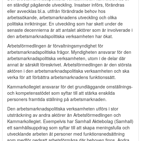
en ständigt pågående utveckling. Insatser införs, förändras
eller avvecklas bl.a. utifrån förändrade behov hos
arbetssökande, arbetsmarknadens utveckling och olika
politiska inriktningar. En utveckling som har skett under de
senaste decennierna är att antalet aktörer som är involverade i
den arbetsmarknadspolitiska verksamheten har ökat.
Arbetsförmedlingen är förvaltningsmyndighet för
arbetsmarknadspolitiska frågor. Myndigheten ansvarar för den
arbetsmarknadspolitiska verksamheten, utom i de delar där
annat är särskilt föreskrivet. Arbetsförmedlingen är den största
aktören i den arbetsmarknadspolitiska verksamheten och ska
verka för att förbättra arbetsmarknadens funktionssätt.
Kammarkollegiet ansvarar för det grundläggande omställnings-
och kompetensstödet som syftar till att stärka enskilda
personers framtida ställning på arbetsmarknaden.
Den arbetsmarknadspolitiska verksamheten utförs i stor
utsträckning av andra aktörer än Arbetsförmedlingen och
Kammarkollegiet. Exempelvis har Samhall Aktiebolag (Samhall)
ett samhällsuppdrag som syftar till att skapa meningsfulla och
utvecklande arbeten åt personer med funktionsnedsättning
som medför nedsatt arbetsförmåga där behoven finns. Andra