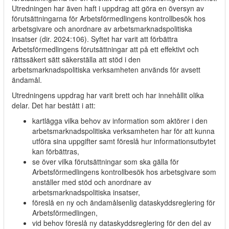
Utredningen har även haft i uppdrag att göra en översyn av
förutsättningarna för Arbetsförmedlingens kontrollbesök hos
arbetsgivare och anordnare av arbetsmarknadspolitiska
insatser (dir. 2024:106). Syftet har varit att förbättra
Arbetsförmedlingens förutsättningar att på ett effektivt och
rättssäkert sätt säkerställa att stöd i den
arbetsmarknadspolitiska verksamheten används för avsett
ändamål.
Utredningens uppdrag har varit brett och har innehållit olika
delar. Det har bestått i att:
kartlägga vilka behov av information som aktörer i den
arbetsmarknadspolitiska verksamheten har för att kunna
utföra sina uppgifter samt föreslå hur informationsutbytet
kan förbättras,
se över vilka förutsättningar som ska gälla för
Arbetsförmedlingens kontrollbesök hos arbetsgivare som
anställer med stöd och anordnare av
arbetsmarknadspolitiska insatser,
föreslå en ny och ändamålsenlig dataskyddsreglering för
Arbetsförmedlingen,
vid behov föreslå ny dataskyddsreglering för den del av