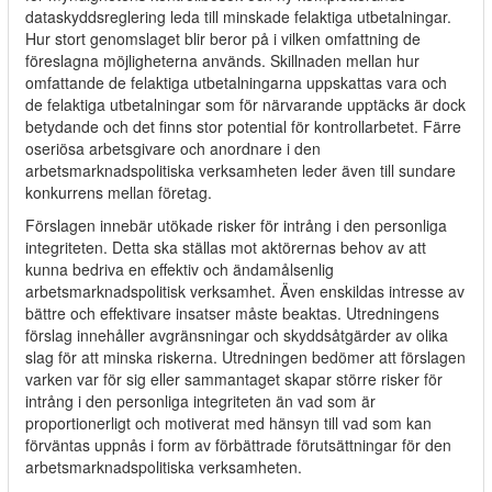
dataskyddsreglering leda till minskade felaktiga utbetalningar.
Hur stort genomslaget blir beror på i vilken omfattning de
föreslagna möjligheterna används. Skillnaden mellan hur
omfattande de felaktiga utbetalningarna uppskattas vara och
de felaktiga utbetalningar som för närvarande upptäcks är dock
betydande och det finns stor potential för kontrollarbetet. Färre
oseriösa arbetsgivare och anordnare i den
arbetsmarknadspolitiska verksamheten leder även till sundare
konkurrens mellan företag.
Förslagen innebär utökade risker för intrång i den personliga
integriteten. Detta ska ställas mot aktörernas behov av att
kunna bedriva en effektiv och ändamålsenlig
arbetsmarknadspolitisk verksamhet. Även enskildas intresse av
bättre och effektivare insatser måste beaktas. Utredningens
förslag innehåller avgränsningar och skyddsåtgärder av olika
slag för att minska riskerna. Utredningen bedömer att förslagen
varken var för sig eller sammantaget skapar större risker för
intrång i den personliga integriteten än vad som är
proportionerligt och motiverat med hänsyn till vad som kan
förväntas uppnås i form av förbättrade förutsättningar för den
arbetsmarknadspolitiska verksamheten.