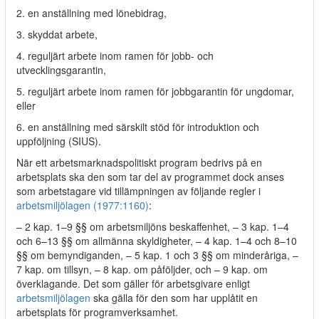
2. en anställning med lönebidrag,
3. skyddat arbete,
4. reguljärt arbete inom ramen för jobb- och
utvecklingsgarantin,
5. reguljärt arbete inom ramen för jobbgarantin för ungdomar,
eller
6. en anställning med särskilt stöd för introduktion och
uppföljning (SIUS).
När ett arbetsmarknadspolitiskt program bedrivs på en
arbetsplats ska den som tar del av programmet dock anses
som arbetstagare vid tillämpningen av följande regler i
arbetsmiljölagen (1977:1160)
:
– 2 kap. 1–9 §§ om arbetsmiljöns beskaffenhet, – 3 kap. 1–4
och 6–13 §§ om allmänna skyldigheter, – 4 kap. 1–4 och 8–10
§§ om bemyndiganden, – 5 kap. 1 och 3 §§ om minderåriga, –
7 kap. om tillsyn, – 8 kap. om påföljder, och – 9 kap. om
överklagande. Det som gäller för arbetsgivare enligt
arbetsmiljölagen
ska gälla för den som har upplåtit en
arbetsplats för programverksamhet.