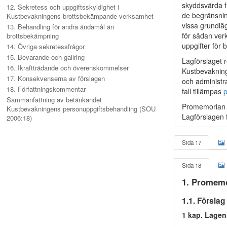
skyddsvärda f
12. Sekretess och uppgiftsskyldighet i
de begränsnin
Kustbevakningens brottsbekämpande verksamhet
vissa grundlä
13. Behandling för andra ändamål än
för sådan verk
brottsbekämpning
uppgifter för 
14. Övriga sekretessfrågor
15. Bevarande och gallring
Lagförslaget 
16. Ikraftträdande och överenskommelser
Kustbevakning
17. Konsekvenserna av förslagen
och administr
18. Författningskommentar
fall tillämpas
p
Sammanfattning av betänkandet
Promemorian in
Kustbevakningens personuppgiftsbehandling (SOU
Lagförslagen f
2006:18)
Sida 17
Sida 18
1. Promemo
1.1. Förslag
1 kap. Lagen