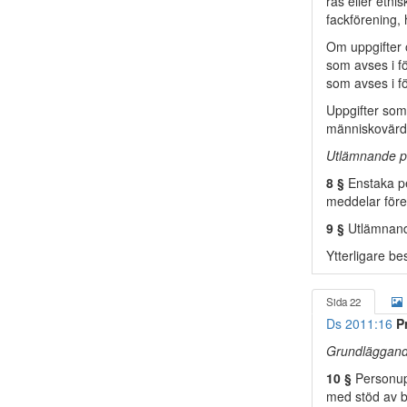
ras eller etni
fackförening, h
Om uppgifter 
som avses i fö
som avses i f
Uppgifter som
människovärd
Utlämnande p
8 §
Enstaka pe
meddelar föres
9 §
Utlämnande
Ytterligare be
Sida 22
Ds 2011:16
P
Grundläggand
10 §
Personupp
med stöd av b