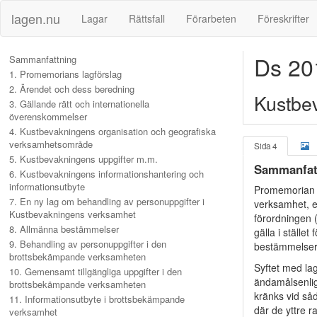
lagen.nu
Lagar
Rättsfall
Förarbeten
Föreskrifter
Ds 20
Sammanfattning
1. Promemorians lagförslag
2. Ärendet och dess beredning
Kustbe
3. Gällande rätt och internationella
överenskommelser
4. Kustbevakningens organisation och geografiska
verksamhetsområde
Sida 4
5. Kustbevakningens uppgifter m.m.
Sammanfat
6. Kustbevakningens informationshantering och
informationsutbyte
Promemorian i
7. En ny lag om behandling av personuppgifter i
verksamhet, e
Kustbevakningens verksamhet
förordningen 
8. Allmänna bestämmelser
gälla i stället 
9. Behandling av personuppgifter i den
bestämmelser
brottsbekämpande verksamheten
Syftet med la
10. Gemensamt tillgängliga uppgifter i den
ändamålsenligt
brottsbekämpande verksamheten
kränks vid såd
11. Informationsutbyte i brottsbekämpande
där de yttre 
verksamhet