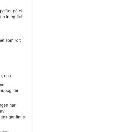
gifter på ett
ga integritet
et som rör:
n, och
 om
onuppgifter
ingen har
 av
ttningar finns
oner: