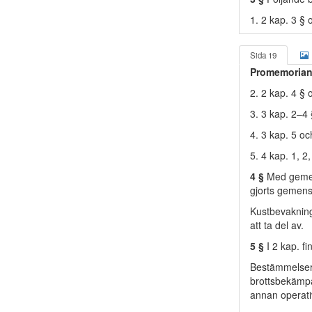
1. 2 kap. 3 § 
Sida 19
Promemorian
2. 2 kap. 4 §
3. 3 kap. 2–4
4. 3 kap. 5 o
5. 4 kap. 1, 2
4 §
Med gemens
gjorts gemensa
Kustbevakning
att ta del av.
5 §
I 2 kap. f
Bestämmelsern
brottsbekämpa
annan operat