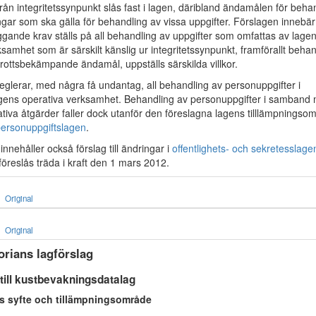
rån integritetssynpunkt slås fast i lagen, däribland ändamålen för beh
gar som ska gälla för behandling av vissa uppgifter. Förslagen innebär 
ggande krav ställs på all behandling av uppgifter som omfattas av lag
samhet som är särskilt känslig ur integritetssynpunkt, framförallt beha
brottsbekämpande ändamål, uppställs särskilda villkor.
reglerar, med några få undantag, all behandling av personuppgifter i
ens operativa verksamhet. Behandling av personuppgifter i samband 
ativa åtgärder faller dock utanför den föreslagna lagens tilllämpningso
ersonuppgiftslagen
.
nehåller också förslag till ändringar i
offentlighets- och sekretesslag
öreslås träda i kraft den 1 mars 2012.
Original
Original
rians lagförslag
 till kustbevakningsdatalag
s syfte och tillämpningsområde