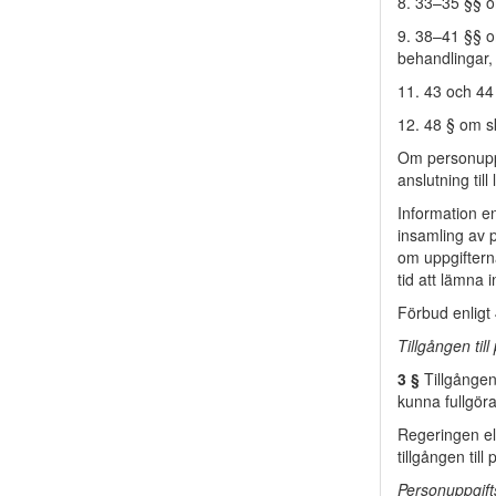
8. 33–35 §§ om
9. 38–41 §§ o
behandlingar,
11. 43 och 44
12. 48 § om s
Om personuppgi
anslutning till
Information en
insamling av p
om uppgiftern
tid att lämna 
Förbud enligt 
Tillgången til
3 §
Tillgången 
kunna fullgöra
Regeringen el
tillgången till
Personuppgif