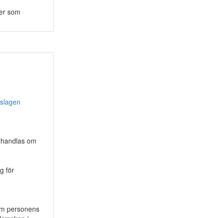
ter som
tslagen
behandlas om
g för
 om personens