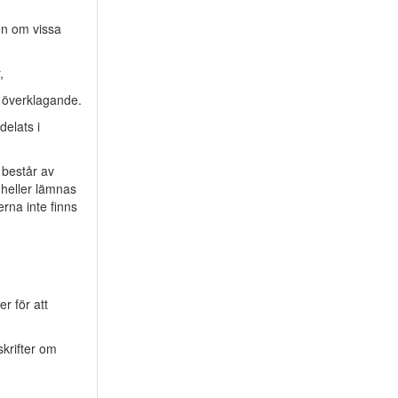
en om vissa
,
m överklagande.
delats i
 består av
 heller lämnas
rna inte finns
r för att
krifter om