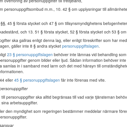
 överföring av personuppgifter till tredjeland,
m personuppgiftsombud m.m., 10. 42 § om upplysningar till allmänhet
 §§, 45 § första stycket och 47 § om tillsynsmyndighetens befogenheter
kadestånd, och 13. 51 § första stycket, 52 § första stycket och 53 § o
fter ska gallras enligt denna lag, eller enligt föreskrifter som har med
 lagen, gäller inte 8 § andra stycket
personuppgiftslagen
.
ligt
23 § personuppgiftslagen
behöver inte lämnas vid behandling som
ersonuppgifter genom bilder eller ljud. Sådan information behöver inte
a samlas in i samband med larm och det med hänsyn till omständighete
informationen.
44 eller
45 § personuppgiftslagen
får inte förenas med vite.
l personuppgifter
till personuppgifter ska alltid begränsas till vad varje tjänsteman behöve
 sina arbetsuppgifter.
ler den myndighet som regeringen bestämmer meddelar närmare föres
 personuppgifter.
tsansvar