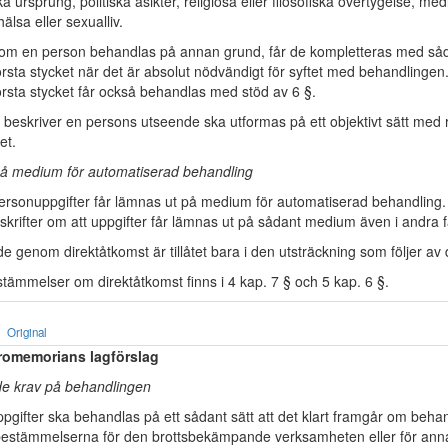
ska ursprung, politiska åsikter, religiösa eller filosofiska övertygelse, me
älsa eller sexualliv.
om en person behandlas på annan grund, får de kompletteras med såd
rsta stycket när det är absolut nödvändigt för syftet med behandlingen.
örsta stycket får också behandlas med stöd av 6 §.
 beskriver en persons utseende ska utformas på ett objektivt sätt med 
et.
å medium för automatiserad behandling
rsonuppgifter får lämnas ut på medium för automatiserad behandling
krifter om att uppgifter får lämnas ut på sådant medium även i andra fa
 genom direktåtkomst är tillåtet bara i den utsträckning som följer av
stämmelser om direktåtkomst finns i 4 kap. 7 § och 5 kap. 6 §.
Original
romemorians lagförslag
e krav på behandlingen
gifter ska behandlas på ett sådant sätt att det klart framgår om beha
estämmelserna för den brottsbekämpande verksamheten eller för ann