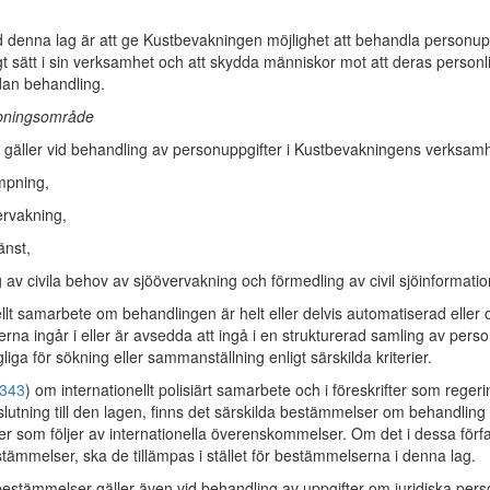
 denna lag är att ge Kustbevakningen möjlighet att behandla personupp
 sätt i sin verksamhet och att skydda människor mot att deras personli
dan behandling.
mpningsområde
gäller vid behandling av personuppgifter i Kustbevakningens verksamh
mpning,
ervakning,
änst,
av civila behov av sjöövervakning och förmedling av civil sjöinformatio
ellt samarbete om behandlingen är helt eller delvis automatiserad eller
rna ingår i eller är avsedda att ingå i en strukturerad samling av pers
gliga för sökning eller sammanställning enligt särskilda kriterier.
:343
) om internationellt polisiärt samarbete och i föreskrifter som reger
lutning till den lagen, finns det särskilda bestämmelser om behandling
r som följer av internationella överenskommelser. Om det i dessa förfa
tämmelser, ska de tillämpas i stället för bestämmelserna i denna lag.
estämmelser gäller även vid behandling av uppgifter om juridiska pers