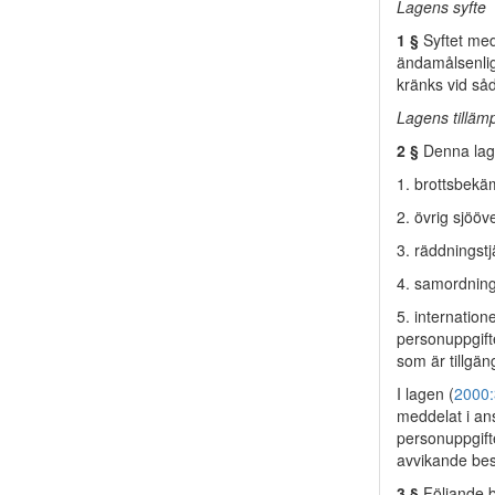
Lagens syfte
1 §
Syftet med
ändamålsenligt
kränks vid så
Lagens tillä
2 §
Denna lag 
1. brottsbekä
2. övrig sjööv
3. räddningstj
4. samordning 
5. internation
personuppgifte
som är tillgän
I lagen (
2000
meddelat i ans
personuppgifte
avvikande bes
3 §
Följande b