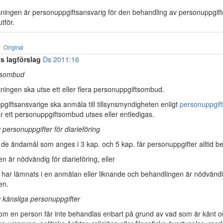
ingen är personuppgiftsansvarig för den behandling av personuppgif
tför.
Original
s lagförslag
Ds 2011:16
tsombud
ingen ska utse ett eller flera personuppgiftsombud.
giftsansvarige ska anmäla till tillsynsmyndigheten enligt
personuppgif
r ett personuppgiftsombud utses eller entledigas.
personuppgifter för diarieföring
 de ändamål som anges i 3 kap. och 5 kap. får personuppgifter alltid 
n är nödvändig för diarieföring, eller
a har lämnats i en anmälan eller liknande och behandlingen är nödvändi
en.
 känsliga personuppgifter
om en person får inte behandlas enbart på grund av vad som är känt