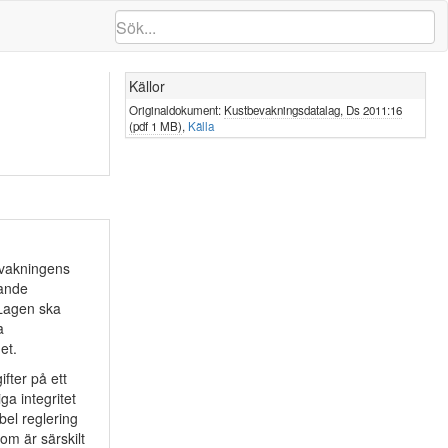
Källor
Originaldokument:
Kustbevakningsdatalag, Ds 2011:16
(pdf 1 MB)
,
Källa
evakningens
rande
Lagen ska
a
et.
fter på ett
ga integritet
bel reglering
om är särskilt