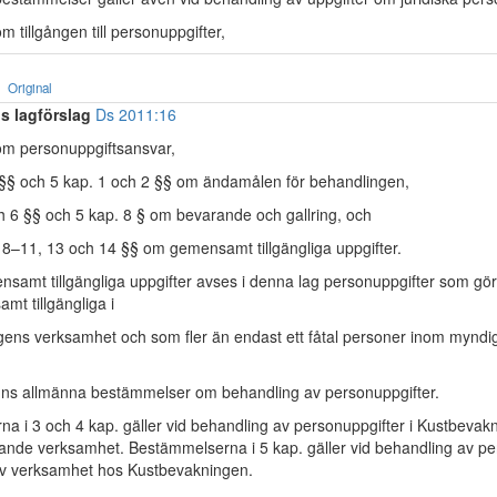
om tillgången till personuppgifter,
Original
s lagförslag
Ds 2011:16
 om personuppgiftsansvar,
 §§ och 5 kap. 1 och 2 §§ om ändamålen för behandlingen,
ch 6 §§ och 5 kap. 8 § om bevarande och gallring, och
, 8–11, 13 och 14 §§ om gemensamt tillgängliga uppgifter.
amt tillgängliga uppgifter avses i denna lag personuppgifter som görs
mt tillgängliga i
ens verksamhet och som fler än endast ett fåtal personer inom myndig
inns allmänna bestämmelser om behandling av personuppgifter.
a i 3 och 4 kap. gäller vid behandling av personuppgifter i Kustbevak
nde verksamhet. Bestämmelserna i 5 kap. gäller vid behandling av per
iv verksamhet hos Kustbevakningen.