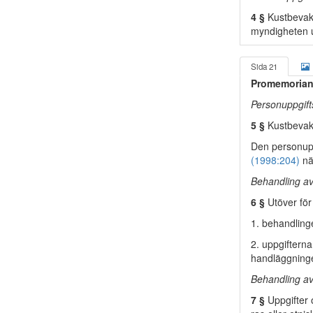
4 §
Kustbevakn
myndigheten u
Sida 21
Promemorian
Personuppgif
5 §
Kustbevakn
Den personupp
(1998:204)
nä
Behandling av 
6 §
Utöver för
1. behandlinge
2. uppgiftern
handläggning
Behandling av
7 §
Uppgifter 