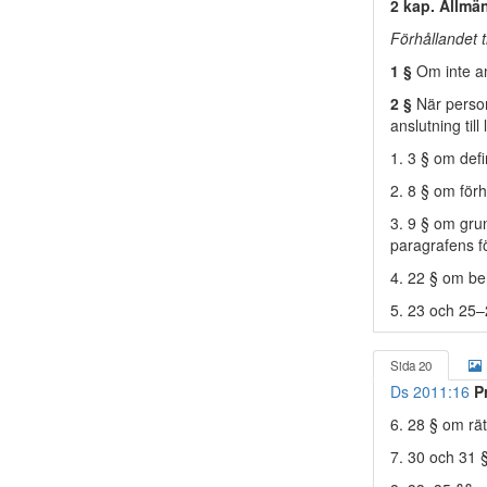
2 kap. Allm
Förhållandet t
1 §
Om inte ann
2 §
När person
anslutning til
1. 3 § om defi
2. 8 § om förhå
3. 9 § om gru
paragrafens fö
4. 22 § om b
5. 23 och 25–2
Sida 20
Ds 2011:16
P
6. 28 § om rät
7. 30 och 31 