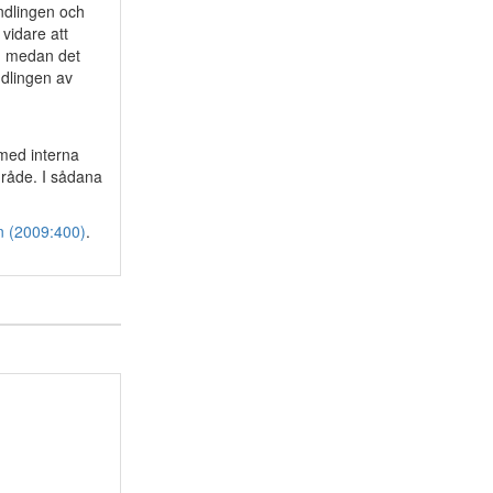
andlingen och
vidare att
en medan det
ndlingen av
med interna
mråde. I sådana
en (2009:400)
.