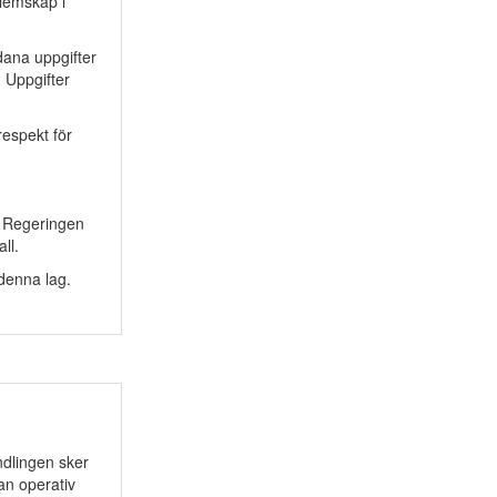
dlemskap i
ana uppgifter
 Uppgifter
respekt för
. Regeringen
ll.
 denna lag.
ndlingen sker
an operativ