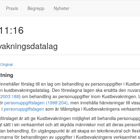
Praxis
Begrepp
Nyheter
11:16
vakningsdatalag
Original
tning
nnehåller förslag till en lag om behandling av personuppgifter i Kustb
n kustbevakningsdatalag. Den föreslagna lagen ska ersätta den nuva
(
2003:188
) om behandling av personuppgifter inom Kustbevakningen. 
för
personuppgiftslagen (1998:204)
, men innehålla hänvisningar till viss
 i
personuppgiftslagen
som är tillämpliga i Kustbevakningens verksamh
gförslaget är att ge Kustbevakningen möjlighet att behandla personuppgi
 sätt i sin verksamhet och att skydda människor mot att deras personli
an behandling. En utgångspunkt är att skapa en teknikneutral och flexi
ramarna för behandlingen av uppgifter i Kustbevakningens verksamhet s