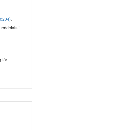
8:204)
.
meddelats i
 för