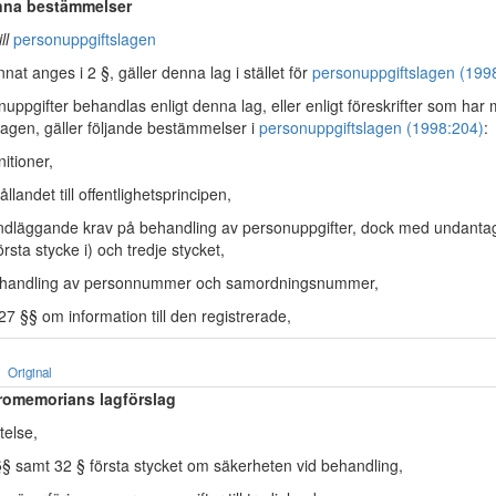
änna bestämmelser
ill
personuppgiftslagen
at anges i 2 §, gäller denna lag i stället för
personuppgiftslagen (199
uppgifter behandlas enligt denna lag, eller enligt föreskrifter som har 
l lagen, gäller följande bestämmelser i
personuppgiftslagen (1998:204)
:
nitioner,
llandet till offentlighetsprincipen,
ndläggande krav på behandling av personuppgifter, dock med undantag
rsta stycke i) och tredje stycket,
ehandling av personnummer och samordningsnummer,
7 §§ om information till den registrerade,
Original
romemorians lagförslag
telse,
§§ samt 32 § första stycket om säkerheten vid behandling,