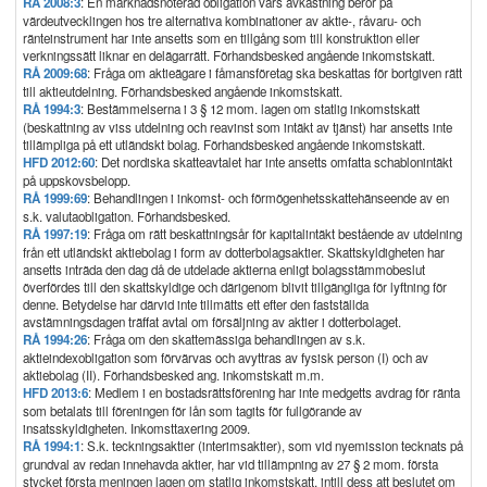
RÅ 2008:3
: En marknadsnoterad obligation vars avkastning beror på
värdeutvecklingen hos tre alternativa kombinationer av aktie-, råvaru- och
ränteinstrument har inte ansetts som en tillgång som till konstruktion eller
verkningssätt liknar en delägarrätt. Förhandsbesked angående inkomstskatt.
RÅ 2009:68
: Fråga om aktieägare i fåmansföretag ska beskattas för bortgiven rätt
till aktieutdelning. Förhandsbesked angående inkomstskatt.
RÅ 1994:3
: Bestämmelserna i 3 § 12 mom. lagen om statlig inkomstskatt
(beskattning av viss utdelning och reavinst som intäkt av tjänst) har ansetts inte
tillämpliga på ett utländskt bolag. Förhandsbesked angående inkomstskatt.
HFD 2012:60
: Det nordiska skatteavtalet har inte ansetts omfatta schablonintäkt
på uppskovsbelopp.
RÅ 1999:69
: Behandlingen i inkomst- och förmögenhetsskattehänseende av en
s.k. valutaobligation. Förhandsbesked.
RÅ 1997:19
: Fråga om rätt beskattningsår för kapitalintäkt bestående av utdelning
från ett utländskt aktiebolag i form av dotterbolagsaktier. Skattskyldigheten har
ansetts inträda den dag då de utdelade aktierna enligt bolagsstämmobeslut
överfördes till den skattskyldige och därigenom blivit tillgängliga för lyftning för
denne. Betydelse har därvid inte tillmätts ett efter den fastställda
avstämningsdagen träffat avtal om försäljning av aktier i dotterbolaget.
RÅ 1994:26
: Fråga om den skattemässiga behandlingen av s.k.
aktieindexobligation som förvärvas och avyttras av fysisk person (I) och av
aktiebolag (II). Förhandsbesked ang. inkomstskatt m.m.
HFD 2013:6
: Medlem i en bostadsrättsförening har inte medgetts avdrag för ränta
som betalats till föreningen för lån som tagits för fullgörande av
insatsskyldigheten. Inkomsttaxering 2009.
RÅ 1994:1
: S.k. teckningsaktier (interimsaktier), som vid nyemission tecknats på
grundval av redan innehavda aktier, har vid tillämpning av 27 § 2 mom. första
stycket första meningen lagen om statlig inkomstskatt, intill dess att beslutet om