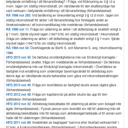
betydande omfattning i ett fåmansföretag? / Fråga, vid tillämpning av 3 § 12 a
mom. lagen om statlig inkomstskatt, om närstående till den skattskyldige har
varit verksam i betydande omfattning i ett fåmansföretag (förhandsbesked)
RÅ 1998 not 265
: Vid beräkning av löneunderlag enligt 3 § 12 d mom. lagen om
statlig inkomstskatt för aktier i ett fåmansföretag fick företagets andel av
lönekostnaderna i ett kommanditbolag inte medräknas (förhandsbesked)
RÅ 1996 not 11
: Fråga om utdelning av aktier i ett dotterbolag är skattefri enligt 3
§ 7 mom. fjärde stycket lagen (1947:576) om statlig inkomstskatt / Inkomstskatt
(fråga om utdelning av aktier i ett dotterbolag är skattefri enligt 3 § 7 mom. fjärde
stycket lagen (1947:576) om statlig inkomstskatt)
RÅ 1994 not 54
: Överklagande av Bertil S. och Marianne S. ang. inkomsttaxering
1986
HFD 2015 not 45
: De faktiska omständigheterna inte var tillräckligt klarlagda /
Förhandsbesked, skatter, fråga om meddelande av förhandsbesked / De faktiska
omständigheterna inte var tillräckligt klarlagda (inkomstskatt) / Överlåtelse av
fastighet mot ersättning som understiger taxeringsvärdet till aktiebolag som
delvis ägs av närstående skulle behandlas som gåva vid inkomstbeskattningen
(förhandsbesked)
HFD 2013 not 40
: Fråga om överlåtelse av fastighet skulle anses utgöra gåva
(förhandsbesked)
HFD 2012 not 48
: Fråga om kapitalvinst på aktier skulle tas upp till fem
sjättedelar (förhandsbesked)
HFD 2012 not 32
: Aktiebolag beskattades för utdelning på aktier som bolaget inte
ägde (förhandsbesked) / Fysisk person som överlåtit sin rätt till utdelning från ett
aktiebolag beskattades inte för belopp som aktiebolaget betalade ut till annan som
hade rätt till utdelningen (förhandsbesked)
HFD 2011 not 88
: Innebörden av begreppet ”samma eller likartad verksamhet” i
57 kap. 4 § inkomstskattelagen (förhandsbesked) / Utomståenderegeln ansågs