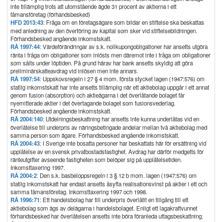
inte tillämplig trots att utomstående ägde 31 procent av aktierna i ett
fåmansföretag (förhandsbesked)
HFD 2013:43
: Fråga om en företagsägare som bildar en stiftelse ska beskattas
med anledning av den överföring av kapital som sker vid stiftelsebildningen.
Förhandsbesked angående inkomstskatt.
RÅ 1997:44
: Värdeförändringar av s.k. nollkupongobligationer har ansetts utgöra
ränta i fråga om obligationer som inlösts men däremot inte i fråga om obligationer
som sålts under löptiden. På grund härav har bank ansetts skyldig att göra
preliminärskatteavdrag vid inlösen men inte annars.
RÅ 1997:54
: Uppskovsregeln i 27 § 4 mom. första stycket lagen (1947:576) om
statlig inkomstskatt har inte ansetts tillämplig när ett aktiebolag uppgår i ett annat
genom fusion (absorption) och aktieägarna i det överlåtande bolaget får
nyemitterade aktier i det övertagande bolaget som fusionsvederlag.
Förhandsbesked angående inkomstskatt.
RÅ 2004:140
: Utdelningsbeskattning har ansetts inte kunna underlåtas vid en
överlåtelse till underpris av näringsbetingade andelar mellan två aktiebolag med
samma person som ägare. Förhandsbesked angående inkomstskatt.
RÅ 2004:43
: I Sverige inte bosatta personer har beskattats här för ersättning vid
upplåtelse av en svensk privatbostadsfastighet. Avdrag har därför medgetts för
ränteutgifter avseende fastigheten som belöper sig på upplåtelsetiden.
Inkomsttaxering 1997.
RÅ 2004:2
: Den s.k. basbeloppsregeln i 3 § 12 b mom. lagen (1947:576) om
statlig inkomstskatt har endast ansetts åsyfta realisationsvinst på aktier i ett och
samma fåmansföretag. Inkomsttaxering 1997 och 1998.
RÅ 1996:71
: Ett handelsbolag har till underpris överlåtit en tillgång till ett
aktiebolag som ägs av delägarna i handelsbolaget. Enligt ett lagakraftvunnet
förhandsbesked har överlåtelsen ansetts inte böra föranleda uttagsbeskattning.