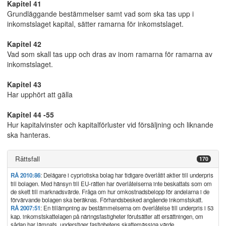
Kapitel 41
Grundläggande bestämmelser samt vad som ska tas upp i
inkomstslaget kapital, sätter ramarna för inkomstslaget.
Kapitel 42
Vad som skall tas upp och dras av inom ramarna för ramarna av
inkomstslaget.
Kapitel 43
Har upphört att gälla
Kapitel 44 -55
Hur kapitalvinster och kapitalförluster vid försäljning och liknande
ska hanteras.
Rättsfall
170
RÅ 2010:86
: Delägare i cypriotiska bolag har tidigare överlåtit aktier till underpris
till bolagen. Med hänsyn till EU-rätten har överlåtelserna inte beskattats som om
de skett till marknadsvärde. Fråga om hur omkostnadsbelopp för andelarna i de
förvärvande bolagen ska beräknas. Förhandsbesked angående inkomstskatt.
RÅ 2007:51
: En tillämpning av bestämmelserna om överlåtelse till underpris i 53
kap. inkomstskattelagen på näringsfastigheter förutsätter att ersättningen, om
sådan har lämnats, understiger fastighetens skattemässiga värde.