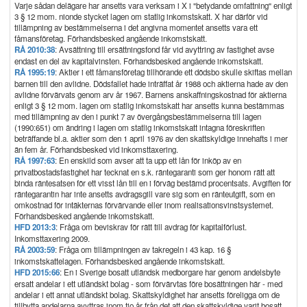
Varje sådan delägare har ansetts vara verksam i X i "betydande omfattning" enligt
3 § 12 mom. nionde stycket lagen om statlig inkomstskatt. X har därför vid
tillämpning av bestämmelserna i det angivna momentet ansetts vara ett
fåmansföretag. Förhandsbesked angående inkomstskatt.
RÅ 2010:38
: Avsättning till ersättningsfond får vid avyttring av fastighet avse
endast en del av kapitalvinsten. Förhandsbesked angående inkomstskatt.
RÅ 1995:19
: Aktier i ett fåmansföretag tillhörande ett dödsbo skulle skiftas mellan
barnen till den avlidne. Dödsfallet hade inträffat år 1988 och aktierna hade av den
avlidne förvärvats genom arv år 1967. Barnens anskaffningskostnad för aktierna
enligt 3 § 12 mom. lagen om statlig inkomstskatt har ansetts kunna bestämmas
med tillämpning av den i punkt 7 av övergångsbestämmelserna till lagen
(1990:651) om ändring i lagen om statlig inkomstskatt intagna föreskriften
beträffande bl.a. aktier som den 1 april 1976 av den skattskyldige innehafts i mer
än fem år. Förhandsbesked vid inkomsttaxering.
RÅ 1997:63
: En enskild som avser att ta upp ett lån för inköp av en
privatbostadsfastighet har tecknat en s.k. räntegaranti som ger honom rätt att
binda räntesatsen för ett visst lån till en i förväg bestämd procentsats. Avgiften för
räntegarantin har inte ansetts avdragsgill vare sig som en ränteutgift, som en
omkostnad för intäkternas förvärvande eller inom realisationsvinstsystemet.
Förhandsbesked angående inkomstskatt.
HFD 2013:3
: Fråga om beviskrav för rätt till avdrag för kapitalförlust.
Inkomsttaxering 2009.
RÅ 2003:59
: Fråga om tillämpningen av takregeln i 43 kap. 16 §
inkomstskattelagen. Förhandsbesked angående inkomstskatt.
HFD 2015:66
: En i Sverige bosatt utländsk medborgare har genom andelsbyte
ersatt andelar i ett utländskt bolag - som förvärvtas före bosättningen här - med
andelar i ett annat utländskt bolag. Skattskyldighet har ansetts föreligga om de
tillbytta andelarna avyttras inom tio år från det att den skattskyldige varit bosatt