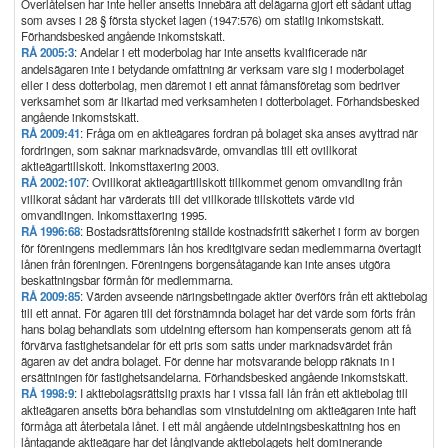
Överlåtelsen har inte heller ansetts innebära att delägarna gjort ett sådant uttag
som avses i 28 § första stycket lagen (1947:576) om statlig inkomstskatt.
Förhandsbesked angående inkomstskatt.
RÅ 2005:3
: Andelar i ett moderbolag har inte ansetts kvalificerade när
andelsägaren inte i betydande omfattning är verksam vare sig i moderbolaget
eller i dess dotterbolag, men däremot i ett annat fåmansföretag som bedriver
verksamhet som är likartad med verksamheten i dotterbolaget. Förhandsbesked
angående inkomstskatt.
RÅ 2009:41
: Fråga om en aktieägares fordran på bolaget ska anses avyttrad när
fordringen, som saknar marknadsvärde, omvandlas till ett ovillkorat
aktieägartillskott. Inkomsttaxering 2003.
RÅ 2002:107
: Ovillkorat aktieägartillskott tillkommet genom omvandling från
villkorat sådant har värderats till det villkorade tillskottets värde vid
omvandlingen. Inkomsttaxering 1995.
RÅ 1996:68
: Bostadsrättsförening ställde kostnadsfritt säkerhet i form av borgen
för föreningens medlemmars lån hos kreditgivare sedan medlemmarna övertagit
lånen från föreningen. Föreningens borgensåtagande kan inte anses utgöra
beskattningsbar förmån för medlemmarna.
RÅ 2009:85
: Värden avseende näringsbetingade aktier överförs från ett aktiebolag
till ett annat. För ägaren till det förstnämnda bolaget har det värde som förts från
hans bolag behandlats som utdelning eftersom han kompenserats genom att få
förvärva fastighetsandelar för ett pris som satts under marknadsvärdet från
ägaren av det andra bolaget. För denne har motsvarande belopp räknats in i
ersättningen för fastighetsandelarna. Förhandsbesked angående inkomstskatt.
RÅ 1998:9
: I aktiebolagsrättslig praxis har i vissa fall lån från ett aktiebolag till
aktieägaren ansetts böra behandlas som vinstutdelning om aktieägaren inte haft
förmåga att återbetala lånet. I ett mål angående utdelningsbeskattning hos en
låntagande aktieägare har det långivande aktiebolagets helt dominerande