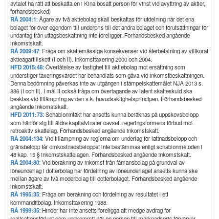
avtalet ha rätt att beskatta en i Kina bosatt person för vinst vid avyttring av aktier,
förhandsbesked)
RÅ 2004:1
: Ägare av två aktiebolag skall beskattas för utdelning när det ena
bolaget för över egendom till underpris till det andra bolaget och förutsättningar för
undantag från uttagsbeskattning inte föreligger. Förhandsbesked angående
inkomstskatt.
RÅ 2009:47
: Fråga om skattemässiga konsekvenser vid återbetalning av villkorat
aktieägartillskott (I och II). Inkomsttaxering 2000 och 2004.
HFD 2015:48
: Överlåtelse av fastighet till aktiebolag mot ersättning som
understiger taxeringsvärdet har behandlats som gåva vid inkomstbeskattningen.
Denna bedömning påverkas inte av utgången i stämpelskattemålet NJA 2013 s.
886 (I och II). I mål II också fråga om övertagande av latent skatteskuld ska
beaktas vid tillämpning av den s.k. huvudsaklighetsprincipen. Förhandsbesked
angående inkomstskatt.
HFD 2011:73
: Schablonintäkt har ansetts kunna beräknas på uppskovsbelopp
som hänför sig till äldre kapitalvinster oavsett regeringsformens förbud mot
retroaktiv skattelag. Förhandsbesked angående inkomstskatt.
RÅ 2004:134
: Vid tillämpning av reglerna om underlag för lättnadsbelopp och
gränsbelopp får omkostnadsbeloppet inte bestämmas enligt schablonmetoden i
48 kap. 15 § inkomstskattelagen. Förhandsbesked angående inkomstskatt.
RÅ 2004:80
: Vid beräkning av inkomst från fåmansbolag på grundval av
löneunderlag i dotterbolag har fördelning av löneunderlaget ansetts kunna ske
mellan ägare av två moderbolag till dotterbolaget. Förhandsbesked angående
inkomstskatt.
RÅ 1995:35
: Fråga om beräkning och fördelning av resultatet i ett
kommanditbolag. Inkomsttaxering 1988.
RÅ 1999:35
: Hinder har inte ansetts föreligga att medge avdrag för
realisationsförlust som uppkommit när en person till marknadspris förvärvar