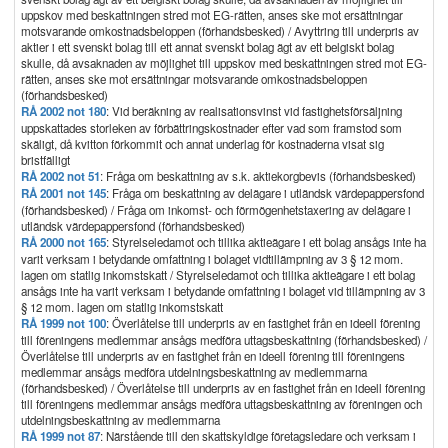
uppskov med beskattningen stred mot EG-rätten, anses ske mot ersättningar
motsvarande omkostnadsbeloppen (förhandsbesked) / Avyttring till underpris av
aktier i ett svenskt bolag till ett annat svenskt bolag ägt av ett belgiskt bolag
skulle, då avsaknaden av möjlighet till uppskov med beskattningen stred mot EG-
rätten, anses ske mot ersättningar motsvarande omkostnadsbeloppen
(förhandsbesked)
RÅ 2002 not 180
: Vid beräkning av realisationsvinst vid fastighetsförsäljning
uppskattades storleken av förbättringskostnader efter vad som framstod som
skäligt, då kvitton förkommit och annat underlag för kostnaderna visat sig
bristfälligt
RÅ 2002 not 51
: Fråga om beskattning av s.k. aktiekorgbevis (förhandsbesked)
RÅ 2001 not 145
: Fråga om beskattning av delägare i utländsk värdepappersfond
(förhandsbesked) / Fråga om inkomst- och förmögenhetstaxering av delägare i
utländsk värdepappersfond (förhandsbesked)
RÅ 2000 not 165
: Styrelseledamot och tillika aktieägare i ett bolag ansågs inte ha
varit verksam i betydande omfattning i bolaget vidtillämpning av 3 § 12 mom.
lagen om statlig inkomstskatt / Styrelseledamot och tillika aktieägare i ett bolag
ansågs inte ha varit verksam i betydande omfattning i bolaget vid tillämpning av 3
§ 12 mom. lagen om statlig inkomstskatt
RÅ 1999 not 100
: Överlåtelse till underpris av en fastighet från en ideell förening
till föreningens medlemmar ansågs medföra uttagsbeskattning (förhandsbesked) /
Överlåtelse till underpris av en fastighet från en ideell förening till föreningens
medlemmar ansågs medföra utdelningsbeskattning av medlemmarna
(förhandsbesked) / Överlåtelse till underpris av en fastighet från en ideell förening
till föreningens medlemmar ansågs medföra uttagsbeskattning av föreningen och
utdelningsbeskattning av medlemmarna
RÅ 1999 not 87
: Närstående till den skattskyldige företagsledare och verksam i