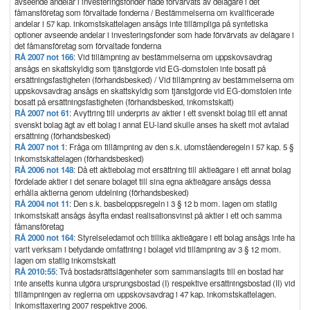
avseende andelar i investeringsfonder hade förvärvats av delägare i det
fåmansföretag som förvaltade fonderna / Bestämmelserna om kvalificerade
andelar i 57 kap. inkomstskattelagen ansågs inte tillämpliga på syntetiska
optioner avseende andelar i investeringsfonder som hade förvärvats av delägare i
det fåmansföretag som förvaltade fonderna
RÅ 2007 not 166
: Vid tillämpning av bestämmelserna om uppskovsavdrag
ansågs en skattskyldig som tjänstgjorde vid EG-domstolen inte bosatt på
ersättningsfastigheten (förhandsbesked) / Vid tillämpning av bestämmelserna om
uppskovsavdrag ansågs en skattskyldig som tjänstgjorde vid EG-domstolen inte
bosatt på ersättningsfastigheten (förhandsbesked, inkomstskatt)
RÅ 2007 not 61
: Avyttring till underpris av aktier i ett svenskt bolag till ett annat
svenskt bolag ägt av ett bolag i annat EU-land skulle anses ha skett mot avtalad
ersättning (förhandsbesked)
RÅ 2007 not 1
: Fråga om tillämpning av den s.k. utomståenderegeln i 57 kap. 5 §
inkomstskattelagen (förhandsbesked)
RÅ 2006 not 148
: Då ett aktiebolag mot ersättning till aktieägare i ett annat bolag
fördelade aktier i det senare bolaget till sina egna aktieägare ansågs dessa
erhålla aktierna genom utdelning (förhandsbesked)
RÅ 2004 not 11
: Den s.k. basbeloppsregeln i 3 § 12 b mom. lagen om statlig
inkomstskatt ansågs åsyfta endast realisationsvinst på aktier i ett och samma
fåmansföretag
RÅ 2000 not 164
: Styrelseledamot och tillika aktieägare i ett bolag ansågs inte ha
varit verksam i betydande omfattning i bolaget vid tillämpning av 3 § 12 mom.
lagen om statlig inkomstskatt
RÅ 2010:55
: Två bostadsrättslägenheter som sammanslagits till en bostad har
inte ansetts kunna utgöra ursprungsbostad (I) respektive ersättningsbostad (II) vid
tillämpningen av reglerna om uppskovsavdrag i 47 kap. inkomstskattelagen.
Inkomsttaxering 2007 respektive 2006.