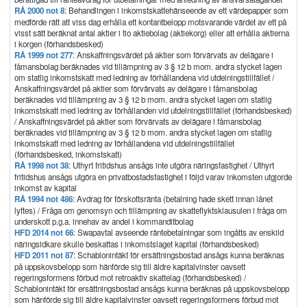
RÅ 2000 not 8
: Behandlingen i inkomstskattehänseende av ett värdepapper som
medförde rätt att viss dag erhålla ett kontantbelopp motsvarande värdet av ett på
visst sätt beräknat antal aktier i tio aktiebolag (aktiekorg) eller att erhålla aktierna
i korgen (förhandsbesked)
RÅ 1999 not 277
: Anskaffningsvärdet på aktier som förvärvats av delägare i
fåmansbolag beräknades vid tillämpning av 3 § 12 b mom. andra stycket lagen
om statlig inkomstskatt med ledning av förhållandena vid utdelningstillfället /
Anskaffningsvärdet på aktier som förvärvats av delägare i fåmansbolag
beräknades vid tillämpning av 3 § 12 b mom. andra stycket lagen om statlig
inkomstskatt med ledning av förhållanden vid utdelningstillfället (förhandsbesked)
/ Anskaffningsvärdet på aktier som förvärvats av delägare i fåmansbolag
beräknades vid tillämpning av 3 § 12 b mom. andra stycket lagen om statlig
inkomstskatt med ledning av förhållandena vid utdelningstillfället
(förhandsbesked, inkomstskatt)
RÅ 1998 not 38
: Uthyrt fritidshus ansågs inte utgöra näringsfastighet / Uthyrt
fritidshus ansågs utgöra en privatbostadsfastighet i följd varav inkomsten utgjorde
inkomst av kapital
RÅ 1994 not 486
: Avdrag för förskottsränta (betalning hade skett innan lånet
lyftes) / Fråga om genomsyn och tillämpning av skatteflyktsklausulen i fråga om
underskott p.g.a. innehav av andel i kommanditbolag
HFD 2014 not 66
: Swapavtal avseende räntebetalningar som ingåtts av enskild
näringsidkare skulle beskattas i inkomstslaget kapital (förhandsbesked)
HFD 2011 not 87
: Schablonintäkt för ersättningsbostad ansågs kunna beräknas
på uppskovsbelopp som hänförde sig till äldre kapitalvinster oavsett
regeringsformens förbud mot retroaktiv skattelag (förhandsbesked) /
Schablonintäkt för ersättningsbostad ansågs kunna beräknas på uppskovsbelopp
som hänförde sig till äldre kapitalvinster oavsett regeringsformens förbud mot