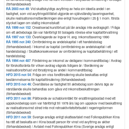
(förhandsbesked)
RÅ 2003 not 49
: Vid skattskyldigs avyttring av hela sin ideella andel i en
fastighet, som vid avyttringstillfället utgjorde en självständig taxeringsenhet,
skulle realisationsvinstberäkningen ske enligt huvudregeln i 25 § 1 mom. första
stycket lagen om statlig inkomstskatt
RÅ 1999 not 152
: Orealiserad kursförlust på lån ansågs inte avdragsgill / Fråga
om ett aktiebolags lån var hänförligt till bolagets rörelse eller kapitalförvaltning
RÅ 1997 not 133
: Överklagande av Ingvar H. ang. inkomsttaxering 1990
RÅ 1995 not 240
: Omfördelning av andelskapital i ett handelsbolag
(förhandsbesked) / Inkomst av kapital (omfördelning av andelskapital i ett
handelsbolag) / Skattekonsekvenser av omfördelning av kapitalbehållning i ett
handelsbolag
RÅ 1994 not 487
: Fördelning av inkomst av delägare i kommanditbolag / Avdrag
för förskottsränta för vilken avdrag vägrats tidigare år / Beräkning av
realisationsförlust vid försäljning av andel i kommanditbolag
HFD 2015 not 54
: Fråga om viss fondförsäkring skulle beskattas enligt
bestämmelserna för kapitalförsäkring (förhandsbesked)
HFD 2015 not 46
: Överlåtelse av fastighet till aktiebolag som delvis ägs av
närstående skulle behandlas som gåva vid inkomstbeskattningen
(förhandsbesked)
HFD 2011 not 86
: Påförande av schablonintäkt för ersättningsbostad med ett
uppskovsbelopp som var hänförligt till 1978 års lag om uppskov med beskattning
av realisationsvinst stred inte mot retroaktivitetsförbudet i regeringsformen
(förhandsbesked)
HFD 2011 not 59
: Sverige ansågs enligt skatteavtalet med Folkrepubliken Kina
ha rätt att beskatta en i Kina bosatt person för vinst vid avyttring av aktier
(förhandsbesked) / Avtalet med Folkrepubliken Kina (Sverige ansågs enligt