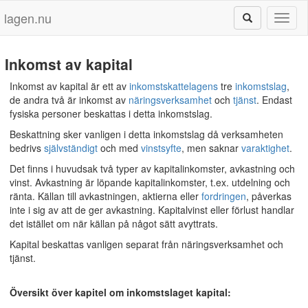
lagen.nu
Toggl
naviga
Inkomst av kapital
Inkomst av kapital är ett av
inkomstskattelagens
tre
inkomstslag
,
de andra två är inkomst av
näringsverksamhet
och
tjänst
. Endast
fysiska personer beskattas i detta inkomstslag.
Beskattning sker vanligen i detta inkomstslag då verksamheten
bedrivs
självständigt
och med
vinstsyfte
, men saknar
varaktighet
.
Det finns i huvudsak två typer av kapitalinkomster, avkastning och
vinst. Avkastning är löpande kapitalinkomster, t.ex. utdelning och
ränta. Källan till avkastningen, aktierna eller
fordringen
, påverkas
inte i sig av att de ger avkastning. Kapitalvinst eller förlust handlar
det istället om när källan på något sätt avyttrats.
Kapital beskattas vanligen separat från näringsverksamhet och
tjänst.
Översikt över kapitel om inkomstslaget kapital: