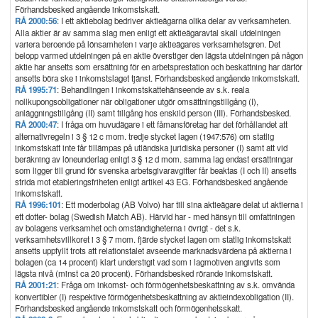
Förhandsbesked angående inkomstskatt.
RÅ 2000:56
: I ett aktiebolag bedriver aktieägarna olika delar av verksamheten.
Alla aktier är av samma slag men enligt ett aktieägaravtal skall utdelningen
variera beroende på lönsamheten i varje aktieägares verksamhetsgren. Det
belopp varmed utdelningen på en aktie överstiger den lägsta utdelningen på någon
aktie har ansetts som ersättning för en arbetsprestation och beskattning har därför
ansetts böra ske i inkomstslaget tjänst. Förhandsbesked angående inkomstskatt.
RÅ 1995:71
: Behandlingen i inkomstskattehänseende av s.k. reala
nollkupongsobligationer när obligationer utgör omsättningstillgång (I),
anläggningstillgång (II) samt tillgång hos enskild person (III). Förhandsbesked.
RÅ 2000:47
: I fråga om huvudägare i ett fåmansföretag har det förhållandet att
alternativregeln i 3 § 12 c mom. tredje stycket lagen (1947:576) om statlig
inkomstskatt inte får tillämpas på utländska juridiska personer (I) samt att vid
beräkning av löneunderlag enligt 3 § 12 d mom. samma lag endast ersättningar
som ligger till grund för svenska arbetsgivaravgifter får beaktas (I och II) ansetts
strida mot etableringsfriheten enligt artikel 43 EG. Förhandsbesked angående
inkomstskatt.
RÅ 1996:101
: Ett moderbolag (AB Volvo) har till sina aktieägare delat ut aktierna i
ett dotter- bolag (Swedish Match AB). Härvid har - med hänsyn till omfattningen
av bolagens verksamhet och omständigheterna i övrigt - det s.k.
verksamhetsvillkoret i 3 § 7 mom. fjärde stycket lagen om statlig inkomstskatt
ansetts uppfyllt trots att relationstalet avseende marknadsvärdena på aktierna i
bolagen (ca 14 procent) klart understigit vad som i lagmotiven angivits som
lägsta nivå (minst ca 20 procent). Förhandsbesked rörande inkomstskatt.
RÅ 2001:21
: Fråga om inkomst- och förmögenhetsbeskattning av s.k. omvända
konvertibler (I) respektive förmögenhetsbeskattning av aktieindexobligation (II).
Förhandsbesked angående inkomstskatt och förmögenhetsskatt.