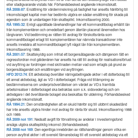
eller stadigvarande vistats här. Förhandsbesked angående inkomstskatt.
RÅ 2008:87
: Ersättning för värdeminskning på fastighet har ansetts hänförlig till
inkomstslaget kapital men har bedömts utgöra en sådan ersättning för skada på
egendom som är undantagen från skatteplikt. Inkomsttaxering 2000.
RÅ 1995:32
: Enligt upprättade lånehandlingar har ett kommanditbolag erhållit lån
från komplementären och omedelbart genom återlån placerat lånemedlen hos
långivaren. Vid bedömning av rätten till avdrag för förskottsränta som
kommanditbolaget erlagt till komplementären har nämnda transaktioner inte
ansetts innebära att kommanditbolaget lyft något lån från komplementären.
Inkomsttaxering 1988.
RÅ 2001:57
: Skattskyldig som infriat ett borgensåtagande och därigenom fått en
regressfordran mot gäldenären har ansetts ha rätt till avdrag för realisationsförlust
vid avyttring av fordringen med skillnaden mellan vad som erlagts på grund av
borgensåtagandet och ersättningen vid avyttringen.
HFD 2012:74
: Ett aktiebolag överlåter näringsbetingade aktier i ett dotterbolag till
ett annat aktiebolag, ägt av VD i dotterbolaget. Fråga vid tillämpning av
bestämmelserna om underprisöverlåtelser om värdet av VD:s framtida
arbetsinsatser i dotterbolaget ska betraktas som s.k. sidovederlag och om
aktieägare i det överlåtande bolaget ska beskattas för utdelning. Förhandsbesked
angående inkomstskatt.
RÅ 1994:21
: Den omständigheten att en skuld hänför sig till utdömt skadestånd
har inte ansetts utgöra hinder mot avdrag för ränta för skuld. Inkomsttaxering 1988
och 1989.
RÅ 2009 not 191
: Nedsatt avgift för förvaltning av andelar i investeringsfond
ansågs utgöra skattepliktig inkomst (förhandsbesked)
RÅ 2008 not 169
: Den egentliga innebörden av rättshandlingar genom vilka en
person avyttrat aktier i ett svenskt fåmansbolag till ett svenskt aktiebolag via ett