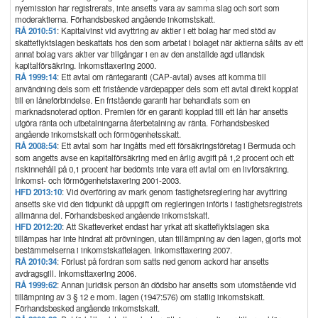
nyemission har registrerats, inte ansetts vara av samma slag och sort som
moderaktierna. Förhandsbesked angående inkomstskatt.
RÅ 2010:51
: Kapitalvinst vid avyttring av aktier i ett bolag har med stöd av
skatteflyktslagen beskattats hos den som arbetat i bolaget när aktierna sålts av ett
annat bolag vars aktier var tillgångar i en av den anställde ägd utländsk
kapitalförsäkring. Inkomsttaxering 2000.
RÅ 1999:14
: Ett avtal om räntegaranti (CAP-avtal) avses att komma till
användning dels som ett fristående värdepapper dels som ett avtal direkt kopplat
till en låneförbindelse. En fristående garanti har behandlats som en
marknadsnoterad option. Premien för en garanti kopplad till ett lån har ansetts
utgöra ränta och utbetalningarna återbetalning av ränta. Förhandsbesked
angående inkomstskatt och förmögenhetsskatt.
RÅ 2008:54
: Ett avtal som har ingåtts med ett försäkringsföretag i Bermuda och
som angetts avse en kapitalförsäkring med en årlig avgift på 1,2 procent och ett
riskinnehåll på 0,1 procent har bedömts inte vara ett avtal om en livförsäkring.
Inkomst- och förmögenhetstaxering 2001-2003.
HFD 2013:10
: Vid överföring av mark genom fastighetsreglering har avyttring
ansetts ske vid den tidpunkt då uppgift om regleringen införts i fastighetsregistrets
allmänna del. Förhandsbesked angående inkomstskatt.
HFD 2012:20
: Att Skatteverket endast har yrkat att skatteflyktslagen ska
tillämpas har inte hindrat att prövningen, utan tillämpning av den lagen, gjorts mot
bestämmelserna i inkomstskattelagen. Inkomsttaxering 2007.
RÅ 2010:34
: Förlust på fordran som satts ned genom ackord har ansetts
avdragsgill. Inkomsttaxering 2006.
RÅ 1999:62
: Annan juridisk person än dödsbo har ansetts som utomstående vid
tillämpning av 3 § 12 e mom. lagen (1947:576) om statlig inkomstskatt.
Förhandsbesked angående inkomstskatt.