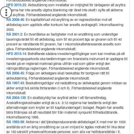
Förhandsbesked angående inkomstskatt.
HFD 2015:23
: Aktieutlåning som innefattar en möjlighet för låntagaren att avyttra
aktierna har inte ansetts utgöra blankning när lånet inte skett i syfte att aktierna
ska avyttras. Förhandsbesked angående inkomstskatt.
RÅ 2008:46
: En kapitalförlust vid avyttring av en regressfordran mot ett
aktiebolag som upplösts efter konkurs har ansetts avdragsgill. Inkomsttaxering
2003.
RÅ 2001:2
: En överlåtelse av fastigheter mot en ersättning som understiger
taxeringsvärdet till ett aktiebolag, som till 60 procent ägs av givaren och till 40
procent av närstående till givaren, har i inkomstskattehänseende ansetts som
gåva. Förhandsbesked angående inkomstskatt.
HFD 2015:14
: Beträffande sådana investeringstillgångar som kan innehas på ett
investeringssparkonto ska bedömningen om finansiella instrument är upptagna till
handel på en reglerad marknad göras utifrån vad som gäller enligt den
näringsrättsliga regleringen. Förhandsbesked angående inkomstskatt.
RÅ 2006:45
: Fråga om aktieägare skall beskattas för bortgiven rätt till
aktieutdelning. Förhandsbesked angående inkomstskatt.
RÅ 1997:43
: Beskattningsfrågor vid nedsättning av aktiekapital genom inlösen av
aktier enligt två skilda förfaranden (I och II). Förhandsbesked angående
inkomstskatt.
RÅ 2004:135
: En skattskyldig har avyttrat aktier i ett fåmansföretag.
Anskaffningskostnaden enligt de s.k. 3:12-reglerna har bestämts enligt den
alternativregel som knyter an till kapitalunderlaget i bolaget. Regeln har ansetts
böra tillämpas så att resultatet blir från materiell synpunkt tillfredsställande.
Inkomsttaxering 1995.
RÅ 1993:99
: Aktierna i det tjänsteproducerande aktiebolaget X med mer än 1000
anställda och en årlig omsättning av ca en miljard kr ägdes indirekt till lika delar
av 150 särskilt yrkeskvalificerade personer, som alla var heltidsanställda i X.