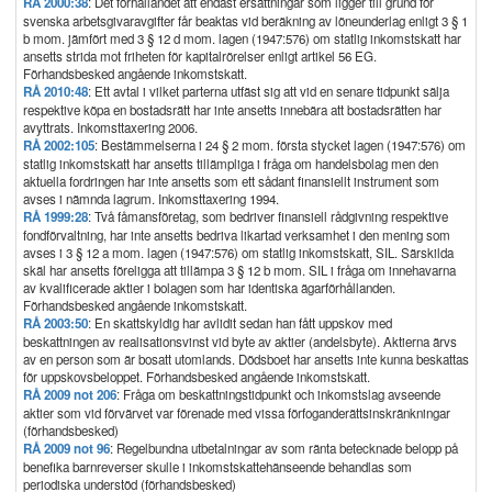
RÅ 2000:38
: Det förhållandet att endast ersättningar som ligger till grund för
svenska arbetsgivaravgifter får beaktas vid beräkning av löneunderlag enligt 3 § 1
b mom. jämfört med 3 § 12 d mom. lagen (1947:576) om statlig inkomstskatt har
ansetts strida mot friheten för kapitalrörelser enligt artikel 56 EG.
Förhandsbesked angående inkomstskatt.
RÅ 2010:48
: Ett avtal i vilket parterna utfäst sig att vid en senare tidpunkt sälja
respektive köpa en bostadsrätt har inte ansetts innebära att bostadsrätten har
avyttrats. Inkomsttaxering 2006.
RÅ 2002:105
: Bestämmelserna i 24 § 2 mom. första stycket lagen (1947:576) om
statlig inkomstskatt har ansetts tillämpliga i fråga om handelsbolag men den
aktuella fordringen har inte ansetts som ett sådant finansiellt instrument som
avses i nämnda lagrum. Inkomsttaxering 1994.
RÅ 1999:28
: Två fåmansföretag, som bedriver finansiell rådgivning respektive
fondförvaltning, har inte ansetts bedriva likartad verksamhet i den mening som
avses i 3 § 12 a mom. lagen (1947:576) om statlig inkomstskatt, SIL. Särskilda
skäl har ansetts föreligga att tillämpa 3 § 12 b mom. SIL i fråga om innehavarna
av kvalificerade aktier i bolagen som har identiska ägarförhållanden.
Förhandsbesked angående inkomstskatt.
RÅ 2003:50
: En skattskyldig har avlidit sedan han fått uppskov med
beskattningen av realisationsvinst vid byte av aktier (andelsbyte). Aktierna ärvs
av en person som är bosatt utomlands. Dödsboet har ansetts inte kunna beskattas
för uppskovsbeloppet. Förhandsbesked angående inkomstskatt.
RÅ 2009 not 206
: Fråga om beskattningstidpunkt och inkomstslag avseende
aktier som vid förvärvet var förenade med vissa förfoganderättsinskränkningar
(förhandsbesked)
RÅ 2009 not 96
: Regelbundna utbetalningar av som ränta betecknade belopp på
benefika barnreverser skulle i inkomstskattehänseende behandlas som
periodiska understöd (förhandsbesked)