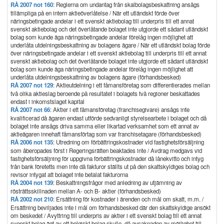
RÅ 2007 not 160
: Reglerna om undantag från skalbolagsbeskattning ansågs
tillämpliga på en intern aktieöverlåtelse / När ett utländskt förde över
näringsbetingade andelar i ett svenskt aktiebolag till underpris till ett annat
svenskt aktiebolag och det överlåtande bolaget inte utgjorde ett sådant utländskt
bolag som kunde äga näringsbetingade andelar förelåg ingen möjlighet att
underlåta utdelningsbeskattning av bolagens ägare / När ett utländskt bolag förde
över näringsbetingade andelar i ett svenskt aktiebolag till underpris till ett annat
svenskt aktiebolag och det överlåtande bolaget inte utgjorde ett sådant utländskt
bolag som kunde äga näringsbetingade andelar förelåg ingen möjlighet att
underlåta utdelningsbeskattning av bolagens ägare (förhandsbesked)
RÅ 2007 not 129
: Aktieutdelning i ett fåmansföretag som differentierades mellan
två olika aktieslag beroende på resultatet i bolagets två regioner beskattades
endast i inkomstslaget kapital
RÅ 2007 not 66
: Aktier i ett fåmansföretag (franchisegivare) ansågs inte
kvalificerad då ägaren endast utförde sedvanligt styrelsearbete i bolaget och då
bolaget inte ansågs driva samma eller likartad verksamhet som ett annat av
aktieägaren innehaft fåmansförtag som var franchisetagare (förhandsbesked)
RÅ 2006 not 135
: Utredning om förbättringskostnader vid fastighetsförsäljning
som åberopades först i Regeringsrätten beaktades inte / Avdrag medgavs vid
fastighetsförsäljning för uppgivna förbättringskostnader då lånekvitto och intyg
från bank företetts men inte då fakturor ställts ut på den skattskyldiges bolag och
revisor intygat att bolaget inte betalat fakturorna
RÅ 2004 not 139
: Beskattningsfrågor med anledning av utjämning av
rösträttsskillnaden mellan A- och B- aktier (förhandsbesked)
RÅ 2002 not 210
: Ersättning för kostnader i ärenden och mål om skatt, m.m. /
Ersättning beviljades inte i mål om förhandsbesked där den skattskyldige ansökt
om beskedet / Avyttring till underpris av aktier i ett svenskt bolag till ett annat
svenskt bolag ägt av ett belgiskt bolag skulle, då avsaknaden av möjlighet till