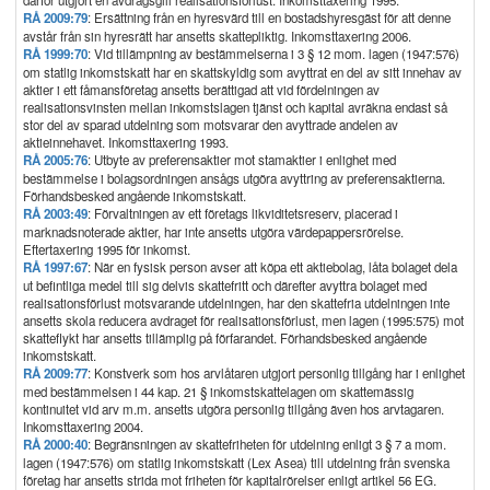
därför utgjort en avdragsgill realisationsförlust. Inkomsttaxering 1995.
RÅ 2009:79
: Ersättning från en hyresvärd till en bostadshyresgäst för att denne
avstår från sin hyresrätt har ansetts skattepliktig. Inkomsttaxering 2006.
RÅ 1999:70
: Vid tillämpning av bestämmelserna i 3 § 12 mom. lagen (1947:576)
om statlig inkomstskatt har en skattskyldig som avyttrat en del av sitt innehav av
aktier i ett fåmansföretag ansetts berättigad att vid fördelningen av
realisationsvinsten mellan inkomstslagen tjänst och kapital avräkna endast så
stor del av sparad utdelning som motsvarar den avyttrade andelen av
aktieinnehavet. Inkomsttaxering 1993.
RÅ 2005:76
: Utbyte av preferensaktier mot stamaktier i enlighet med
bestämmelse i bolagsordningen ansågs utgöra avyttring av preferensaktierna.
Förhandsbesked angående inkomstskatt.
RÅ 2003:49
: Förvaltningen av ett företags likviditetsreserv, placerad i
marknadsnoterade aktier, har inte ansetts utgöra värdepappersrörelse.
Eftertaxering 1995 för inkomst.
RÅ 1997:67
: När en fysisk person avser att köpa ett aktiebolag, låta bolaget dela
ut befintliga medel till sig delvis skattefritt och därefter avyttra bolaget med
realisationsförlust motsvarande utdelningen, har den skattefria utdelningen inte
ansetts skola reducera avdraget för realisationsförlust, men lagen (1995:575) mot
skatteflykt har ansetts tillämplig på förfarandet. Förhandsbesked angående
inkomstskatt.
RÅ 2009:77
: Konstverk som hos arvlåtaren utgjort personlig tillgång har i enlighet
med bestämmelsen i 44 kap. 21 § inkomstskattelagen om skattemässig
kontinuitet vid arv m.m. ansetts utgöra personlig tillgång även hos arvtagaren.
Inkomsttaxering 2004.
RÅ 2000:40
: Begränsningen av skattefriheten för utdelning enligt 3 § 7 a mom.
lagen (1947:576) om statlig inkomstskatt (Lex Asea) till utdelning från svenska
företag har ansetts strida mot friheten för kapitalrörelser enligt artikel 56 EG.