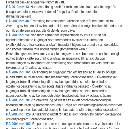
Förhandsbesked angående inkomstskatt.
RÅ 2010 not 13
: När beskattning skett för förbjudet lån skulle utbetalning från
bolaget av belopp motsvarande det förbjudna lånet inte beskattas
(förhandsbesked)
RÅ 2009 not 48
: Ersättning för kostnader i ärenden och mål om skatt, m.m. /
Avyttring av hälftendel av bostadsrätt till närstående ansågs ha skett till underpris
och överlåtelsen ansågs därför delvis som gåva
RÅ 2008 not 94
: När, inom ramen för upplösningen av en s.k. trust där
äganderätten till de tillgångar som förvaltades av trusten tillkom den
skattskyldige, tillgångarnas anskaffningsutgift höjdes på grund av att de såldes
och köptes tillbaka före upplösningen (förhandsbesked) /
Beskattningskonsekvenser vid upplösning av en s.k. trust när en anställd enligt
ett i utländsk skattelagstiftning anvisat arrangemang för att skjuta upp
beskattningen av inkomster av anställning som idrottsman, lät viss andel av
inkomsterna förvaltas av trusten
RÅ 2007 not 161
: Överföring av tillgångar från ett aktiebolag till en av bolaget
bildad stiftelse föranledde uttagsbeskattning (förhandsbesked) / Överföring av
tillgångar från ett aktiebolag till en av bolaget bildad stiftelse föranledde
utdelningsbeskattning av bolagets ägare (förhandsbesked) / Överföring av
tillgångar från ett aktiebolag till en av bolaget bildad stiftelse föranledde
uttagsbeskattning av bolaget och utdelningsbeskattning av bolagets ägare
RÅ 2006 not 78
: Vid omvandling på visst sätt av ett bostadsaktiebolag till
bostadsrättsförening (förhandsbesked) / Fråga om beskattningskonsekvenser vid
omvandling av ett bostadsaktiebolag till bostadsrättsförening (förhandsbesked)
RÅ 2005 not 129
: Anskaffningsutgift för aktier som förvärvats genom deltagande i
optionsprogram (förhandsbesked)
RÅ 2004 not 162
: En person som varit delägare och ordinarie styrelseledamot i
ett fåmansföretag ansågs inte ha varit verksam i betydande omfattning i företaget