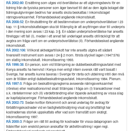
RÅ 2002:80
: Ersättning som utges vid överlåtelse av ett utgivningsbevis för en
tidning från de fysiska personer som äger beviset till det av dem ägda bolaget där
tidningsutgivningen bedrivs har ansetts skola beskattas i inkomstslaget
näringsverksamhet. Förhandsbesked angående inkomstskatt.
RÅ 2008:52
: En förutsättning för att bestämmelsen om underprisöverlåtelser i 23
kap. 11 § inkomstskattelagen ska bli tillämplig är att avyttringen sker till underpris
i den mening som avses i 23 kap. 3 §. En sådan underprisöverlåtelse har ansetts
föreligga i ett fall (I), medan i ett annat fall underlaget ansetts otillräckligt för att
avgöra om fråga varit om en underprisöverlåtelse (II). Förhandsbesked angående
inkomstskatt.
RÅ 2002:106
: Villkorat aktieägartillskott har inte ansetts utgöra ett sådant
finansiellt instrument som avses i 24 § 2 mom. första stycket lagen (1947:576)
om statlig inkomstskatt. Inkomsttaxering 1993.
RÅ 1996:38
: En person, som vid tillämpning av dubbelbeskattningsavtalet med
Kenya ansetts ha hemvist i Kenya men enligt intern svensk rätt varit bosatt i
Sverige, har ansetts kunna taxeras i Sverige för ränta och utdelning intill den nivå
som är tillåten enligt dubbelbeskattningsavtalet. Inkomsttaxering 1984. Plenum.
RÅ 1997:5
: Fråga om beskattningsreglerna avseende näringsverksamhet
(rörelse) eller realisationsvinst skall tillämpas i fråga om (I) transaktioner med
s.k. ränteterminer och (II) värdeförändring eller löpande avkastning av vissa slag
av kapitalplaceringar. Förhandsbesked angående inkomstskatt.
RÅ 2002:73
: Sedan kvitton förkommit och annat underlag för avdrag för
förbättringskostnader vid en fastighetsförsäljning visat sig bristfälligt har
kostnadernas storlek uppskattats efter vad som framstått som skäligt.
Inkomsttaxering 1997.
RÅ 2000:3
: Frågor om rätt till avdrag för kostnader för vissa dataprogram och
tidskrifter som enskild person anskaffar för aktieförvaltning i egen regi.