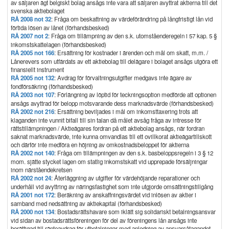
av säljaren ägt belgiskt bolag ansågs inte vara att säljaren avyttrat aktierna till det
svenska aktiebolaget
RÅ 2008 not 32
: Fråga om beskattning av värdeförändring på långfristigt lån vid
förtida lösen av lånet (förhandsbesked)
RÅ 2007 not 2
: Fråga om tillämpning av den s.k. utomståenderegeln i 57 kap. 5 §
inkomstskattelagen (förhandsbesked)
RÅ 2005 not 166
: Ersättning för kostnader i ärenden och mål om skatt, m.m. /
Lånerevers som utfärdats av ett aktiebolag till delägare i bolaget ansågs utgöra ett
finansiellt instrument
RÅ 2005 not 132
: Avdrag för förvaltningsutgifter medgavs inte ägare av
fondförsäkring (förhandsbesked)
RÅ 2003 not 107
: Förlängning av löptid för teckningsoption medförde att optionen
ansågs avyttrad för belopp motsvarande dess marknadsvärde (förhandsbesked)
RÅ 2002 not 216
: Ersättning beviljades i mål om inkomsttaxering trots att
klaganden inte vunnit bifall till sin talan då målet avsåg fråga av intresse för
rättstillämpningen / Aktieägares fordran på ett aktiebolag ansågs, när fordran
saknat marknadsvärde, inte kunna omvandlas till ett ovillkorat aktieägartillskott
och därför inte medföra en höjning av omkostnadsbeloppet för aktierna
RÅ 2002 not 140
: Fråga om tillämpningen av den s.k. basbeloppsregeln i 3 § 12
mom. sjätte stycket lagen om statlig inkomstskatt vid upprepade försäljningar
inom närståendekretsen
RÅ 2002 not 24
: Återläggning av utgifter för värdehöjande reparationer och
underhåll vid avyttring av näringsfastighet som inte utgjorde omsättningstillgång
RÅ 2001 not 172
: Beräkning av anskaffningsvärdet vid inlösen av aktier i
samband med nedsättning av aktiekapital (förhandsbesked)
RÅ 2000 not 134
: Bostadsrättshavare som iklätt sig solidariskt betalningsansvar
vid sidan av bostadsrättsföreningen för del av föreningens lån ansågs inte
berättigad till ränteavdrag för utbetalningar med anledning av ansvarsåtagandet