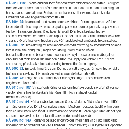
RÅ 2010:113
: En anställd har förmånsbeskattats vid förvärv av aktier. I enlighet
med de villkor som gäller måste han lämna tillbaka aktierna utan ersättning när
han slutar sin anställning. Förlusten har hänförts till inkomstslaget kapital.
Förhandsbesked angående inkomstskatt.
RÅ 1994:35
: I samband med nyemission av aktier i Föreningsbanken AB har
företräde till tilldelning av aktier erbjudits personer som öppnar aktiesparkonto i
banken. Fråga om denna företrädesrätt skall föranleda beskattning av
kontoinnehavaren för inkomst av kapital för det fall att aktiernas marknadsvärde
visar sig överstiga teckningskursen. Förhandsbesked angående inkomstskatt.
RÅ 2000:59
: Beskattning av realisationsvinst vid avyttring av bostadsrätt ansågs
inte kunna ske enligt 26 § lagen om statlig inkomstskatt då en
bostadsrättsförening bildats före ingången av avyttringsåret men påbörjat sin
verksamhet först under det året och därför inte uppfyllde kraven i 2 § 7 mom.
samma lag på s.k. äkta bostadsföretag förrän efter årets ingång.
RÅ 2002:92
: En teckningsrätt, som löpt ut utan att utnyttjas för teckning av aktie,
har ansetts avyttrad. Förhandsbesked angående inkomstskatt.
RÅ 2005:48
: Fråga om aktieinnehav är näringsbetingat. Förhandsbesked
angående inkomstskatt.
RÅ 2010 not 107
: Vinster och förluster på terminer avseende råvaror, räntor och
valutor skulle hos lantbrukare hänföras till inkomstslaget kapital
(förhandsbesked)
RÅ 2010 not 54
: Förhandsbesked undanröjdes då den ställda frågan var alltför
allmänt formulerad för att kunna besvaras / Medlem i bostadsrättsförening som
tagit ett lån i bank och lånat ut motsvarande belopp till föreningen utan att betinga
sig ränta fick avdrag för räntan till banken (förhandsbesked)
RÅ 2008 not 148
: Förhandsbesked undanröjdes med hänsyn till att tillräckligt
underlag för ett förhandsbesked saknades (inkomstskatt) / Då syntetiska optioner