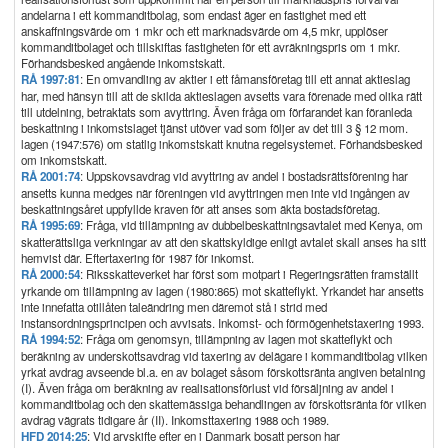
andelarna i ett kommanditbolag, som endast äger en fastighet med ett
anskaffningsvärde om 1 mkr och ett marknadsvärde om 4,5 mkr, upplöser
kommanditbolaget och tillskiftas fastigheten för ett avräkningspris om 1 mkr.
Förhandsbesked angående inkomstskatt.
RÅ 1997:81
: En omvandling av aktier i ett fåmansföretag till ett annat aktieslag
har, med hänsyn till att de skilda aktieslagen avsetts vara förenade med olika rätt
till utdelning, betraktats som avyttring. Även fråga om förfarandet kan föranleda
beskattning i inkomstslaget tjänst utöver vad som följer av det till 3 § 12 mom.
lagen (1947:576) om statlig inkomstskatt knutna regelsystemet. Förhandsbesked
om inkomstskatt.
RÅ 2001:74
: Uppskovsavdrag vid avyttring av andel i bostadsrättsförening har
ansetts kunna medges när föreningen vid avyttringen men inte vid ingången av
beskattningsåret uppfyllde kraven för att anses som äkta bostadsföretag.
RÅ 1995:69
: Fråga, vid tillämpning av dubbelbeskattningsavtalet med Kenya, om
skatterättsliga verkningar av att den skattskyldige enligt avtalet skall anses ha sitt
hemvist där. Eftertaxering för 1987 för inkomst.
RÅ 2000:54
: Riksskatteverket har först som motpart i Regeringsrätten framställt
yrkande om tillämpning av lagen (1980:865) mot skatteflykt. Yrkandet har ansetts
inte innefatta otillåten taleändring men däremot stå i strid med
instansordningsprincipen och avvisats. Inkomst- och förmögenhetstaxering 1993.
RÅ 1994:52
: Fråga om genomsyn, tillämpning av lagen mot skatteflykt och
beräkning av underskottsavdrag vid taxering av delägare i kommanditbolag vilken
yrkat avdrag avseende bl.a. en av bolaget såsom förskottsränta angiven betalning
(I). Även fråga om beräkning av realisationsförlust vid försäljning av andel i
kommanditbolag och den skattemässiga behandlingen av förskottsränta för vilken
avdrag vägrats tidigare år (II). Inkomsttaxering 1988 och 1989.
HFD 2014:25
: Vid arvskifte efter en i Danmark bosatt person har