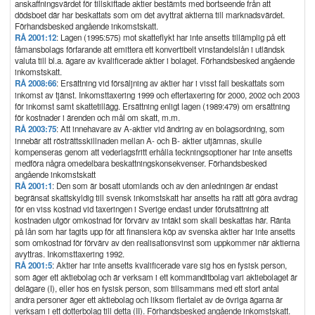
anskaffningsvärdet för tillskiftade aktier bestämts med bortseende från att
dödsboet där har beskattats som om det avyttrat aktierna till marknadsvärdet.
Förhandsbesked angående inkomstskatt.
RÅ 2001:12
: Lagen (1995:575) mot skatteflykt har inte ansetts tillämplig på ett
fåmansbolags förfarande att emittera ett konvertibelt vinstandelslån i utländsk
valuta till bl.a. ägare av kvalificerade aktier i bolaget. Förhandsbesked angående
inkomstskatt.
RÅ 2008:66
: Ersättning vid försäljning av aktier har i visst fall beskattats som
inkomst av tjänst. Inkomsttaxering 1999 och eftertaxering för 2000, 2002 och 2003
för inkomst samt skattetillägg. Ersättning enligt lagen (1989:479) om ersättning
för kostnader i ärenden och mål om skatt, m.m.
RÅ 2003:75
: Att innehavare av A-aktier vid ändring av en bolagsordning, som
innebär att rösträttsskillnaden mellan A- och B- aktier utjämnas, skulle
kompenseras genom att vederlagsfritt erhålla teckningsoptioner har inte ansetts
medföra några omedelbara beskattningskonsekvenser. Förhandsbesked
angående inkomstskatt
RÅ 2001:1
: Den som är bosatt utomlands och av den anledningen är endast
begränsat skattskyldig till svensk inkomstskatt har ansetts ha rätt att göra avdrag
för en viss kostnad vid taxeringen i Sverige endast under förutsättning att
kostnaden utgör omkostnad för förvärv av intäkt som skall beskattas här. Ränta
på lån som har tagits upp för att finansiera köp av svenska aktier har inte ansetts
som omkostnad för förvärv av den realisationsvinst som uppkommer när aktierna
avyttras. Inkomsttaxering 1992.
RÅ 2001:5
: Aktier har inte ansetts kvalificerade vare sig hos en fysisk person,
som äger ett aktiebolag och är verksam i ett kommanditbolag vari aktiebolaget är
delägare (I), eller hos en fysisk person, som tillsammans med ett stort antal
andra personer äger ett aktiebolag och liksom flertalet av de övriga ägarna är
verksam i ett dotterbolag till detta (II). Förhandsbesked angående inkomstskatt.