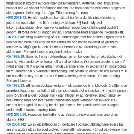
tillgångspost utgjorts av fordringen på aktieägaren. Aktierna i det långivande
bolaget har vid sådant förhållande ansetts inte böra beaktas vid bedömningen av
aktieägarens betalningsförmåga. Eftertaxering för 1988.
HFD 2011:42
: En näringsidkare har rätt att beräkna det för räntefördelning
justerade resultatet med tillämpning av 33 kap. 5 § tredje stycket
inkomstskattelagen även om verksamheten under beskattningsåret upphört
genom att föras över till någon annan. Förhandsbesked angående inkomstskatt.
RÅ 2003:48
: Årlig avkastning på s.k. aktieobligationer har ansetts utgöra ränta till
den del den beräknas efter en fast räntesats och annan inkomst på grund av
innehav av tillgångar till den del den är beroende av förändringar av ett visst
aktieindex. Förhandsbesked angående inkomstskatt.
RÅ 1998:19
: Som led i omstruktureringen av en koncern har ett aktiebolag (X)
som ägt viss andel av aktierna i ett annat aktiebolag (Y) genom utdelning som Y
riktat endast till X:s aktier erhållit motsvarande andel av aktierna i ett dotterbolag
till Y. Därefter har Y verkställt indragning utan betalning enbart av X:s aktier i Y. X
har ansetts ha avyttrat aktierna i Y mot vederlag av aktierna i Y:s dotterbolag.
Förhandsbesked.
RÅ 1995:33
: Ett handelsbolags verksamhet, avseende bl.a. köp och försäljning av
premieobligationer, har lett till ett stort skattemässigt underskott. En fysisk person
som förvärvat andel i bolaget har - utan hinder av att förvärvet skett i slutet av
beskattningsåret och först sedan handelsbolagets verksamhet avvecklats -
ansetts berättigad till avdrag för den på andelen belöpande delen av bolagets
underskott. Inkomsttaxering 1988.
HFD 2015:26
: Fråga om beskattning av vinster på pokerspel som anordnas
utanför EES.
RÅ 2004:142
: En av ett aktiebolag till delägare i bolaget utfärdad lånerevers har
ansetts utgöra ett av bolaget utgivet finansiellt instrument. Förlust på reversen har